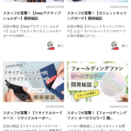
2024年12月9日
2024年12月9日
スタッフが直撃！【2wayアクティブ
スタッフが直撃！【ガジェットキャリ
ショルダー】開発秘話
ングポーチ】開発秘話
注目の商品【2wayアクティブショルダ
注目の商品【ガジェットキャリングポー
ー】とは？ ウエストポーチとショルダー
チ】とは？ モバイルバッテリーやケーブ
ポーチの2WAY……
ル等の収納にぴった……
あじ
あじ
2024年12月9日
2024年5月27日
スタッフが直撃！【リサイクルカード
スタッフが直撃！【フォールディング
ケース・リサイクルキーポー...
ファン オーロラカラー】開...
注目の商品【リサイクルカードケース・
メーカー開発者にこだわりポイントを聞
リサイクルキーポーチ】とは？ 廃棄予定
いてみました フォールディングファンと