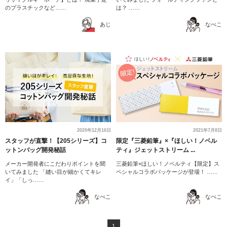
のプラスチックなど……
は？ ……
あじ
なべこ
2020年12月16日
2021年7月8日
スタッフが直撃！【205シリーズ】コ
限定『三菱鉛筆』×『ほしい！ノベル
ットンバッグ開発秘話
ティ』ジェットストリーム ...
メーカー開発者にこだわりポイントを聞
三菱鉛筆×ほしい！ノベルティ【限定】ス
いてみました 「縫い目が細かくてキレ
ペシャルコラボパッケージが登場！ ……
イ」「しっ……
なべこ
なべこ
1