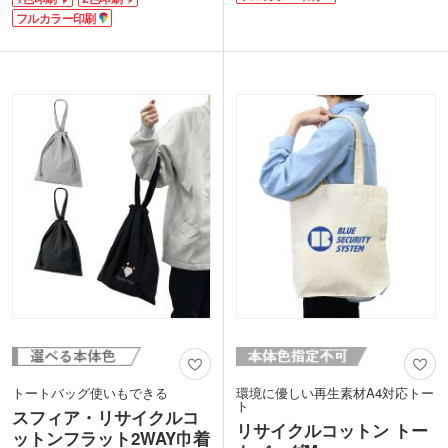
の風合いで使いやすいコットンバッグで
イズで角底マチ付きのシンプルなデザイ
す。
フルカラー印刷
ンは汎用性も抜群です。
肩掛けができ、A4サイズが収納可能な
エコマーク取得の無表白コットンを使用
マチ付きバッグは幅広い業界に人気。広
したナチュラルとベーシックなブラック
く印刷出来るのでデザインが目立ちま
の2色展開。1色印刷、フルカラー印刷に
す。アパレルショップの購入特典・ノベ
対応しており、オリジナルの名入れもし
ルティなど色々な用途で使用でき、販促
っかり映えます。オープンキャンパスや
効果の高いトートです。展示会の資料入
セミナー、展示会などのノベルティにオ
れにもおすすめ。
ススメです。
印刷は1色・2色からフルカラー転写まで
対応。小ロットでのお申し込みも可能で
す。
トートバッグ使いもできる
環境に優しい再生素材A4対応トー
ト
スフィア・リサイクルコ
リサイクルコットン トー
ットンフラット2WAY巾着