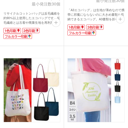
最小発注数30個
最小発注数30個
「A3エコバッグ」は生地が薄めなので携
リサイクルコットンバッグは反毛繊維を
帯に邪魔にならないのに大きめ書類も収
約90%以上使用したエコバッグです。反
納できるエコバッグ。A3書類を折らずに
毛繊維とは古着や廃棄生地を再利用して
入れられ、持ち手が約600mmと長めに
1色印刷
2色印刷
作られたもの。日本では昔からある方法
なっているので肩にかけやすく気軽に使
1色印刷
2色印刷
で、サステナブルが定着してきた今改め
えます。デザイン画や画用紙ブックな
フルカラー印刷
て注目されているエコ素材です。
フルカラー印刷
ど、そのまま入っちゃいます。
サイズはA4サイズが入る大きさ。約
お色味は、男性が持っても女性が持って
110mmの底マチ付きで厚めのカタログ
も飽きのこないコットンの自然の風合い
やペットボトルも入ります。生地は一般
を活かしたナチュラルカラー。通勤・通
的なワイシャツ程度の薄手のシーチング
学のサブバッグとしてお使いいただいた
素材で、使わない時はコンパクトに畳ん
り、習い事やお買いものにも大活躍。
でおけますよ。環境にやさしいエコバッ
お名入れ範囲が広いので、店舗や企業の
グは、展示会や説明会の資料入れに大人
PR効果も抜群です。
気です!
動画提供 : ノベルティ・販促エコバッグ
動画提供:ノベルティ・販促エコバッグ
チャンネル
チャンネル