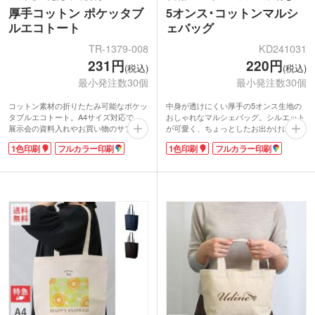
厚手コットン ポケッタブ
5オンス･コットンマルシ
ルエコトート
ェバッグ
TR-1379-008
KD241031
231円
220円
(税込)
(税込)
最小発注数30個
最小発注数30個
コットン素材の折りたたみ可能なポケッ
中身が透けにくい厚手の5オンス生地の
タブルエコトート。A4サイズ対応で、
おしゃれなマルシェバッグ。シルエット
展示会の資料入れやお買い物のサブバッ
が可愛く、ちょっとしたお出かけにもお
グに最適。持ち手は肩掛けしやすい長さ
すすめです。A4サイズが収納できて、広
1色印刷
フルカラー印刷
1色印刷
フルカラー印刷
で、荷物が多い日も快適に使えます。か
めのマチは角底。たっぷり荷物が入りま
さばらず折り畳みやすい約5オンス生
す。折りたたんでバッグに入れておける
地。畳んだら内ポケットに収納してコン
から、サブバッグとしても大活躍します
パクトに携帯できます。
よ。
バッグ表面とポケットにオリジナル印刷
ロゴなど名入れ部分が映えるオリジナル
が可能です。フルカラー印刷ならアーテ
マルシェバッグ製作にいかかでしょう
ィストグッズにもおすすめ！リーズナブ
か。ショップの購入特典やノベルティに
ルな価格ながらも、シンプルなデザイン
おススメです。
は販促効果バッチリです。