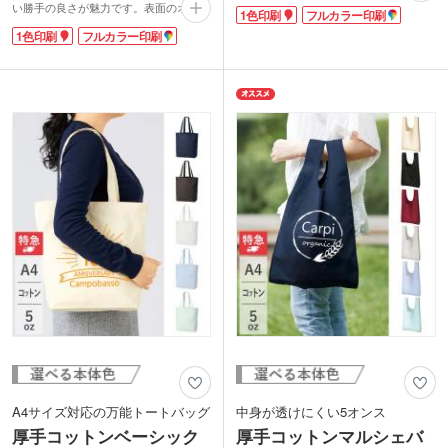
用しているので、軽量でやわらかさを残
い勝手の良さが魅力です。表面のオープ
1色印刷
フルカラー印刷
しつつ中身が透けにくい仕上がりになっ
ンポケットと裏面のかぶせポケットがあ
ています。名入れがよく映えるシンプル
1色印刷
フルカラー印刷
るので、用途によって使い分けできま
なデザインで、資料が多くなりがちな展
す。フェスやお祭りなどのイベントの携
示会やオープンキャンパスのノベルティ
帯に最適。
にピッタリです。
もはや定番となりつつあるサコッシュ。
カラーはナチュラル、ネイビー、ブラッ
「少し小さなサコッシュ」は「スコッシ
ク、ワインレッドの4色をご用意。お好
ュバッグ」とも呼ばれ、新たなジャンル
きな色を選べます。リーズナブルなお値
になりそうです。
段なので、ワークショップの素材として
1色やフルカラーでの名入れ印刷ができ
も無地のご購入もおすすめです。
ます。印刷範囲が大きいので、SP効果
もバッチリ。低価格なので、予算を抑え
ながらトレンド感のあるノベルティが作
れます。
A4サイズ対応の万能トートバッグ
中身が透けにくい5オンス
厚手コットンベーシック
厚手コットンマルシェバ