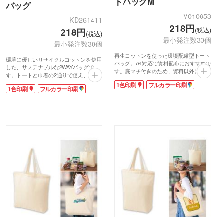
トバッグM
バッグ
V010653
KD261411
218円
(税込)
218円
(税込)
最小発注数30個
最小発注数30個
再生コットンを使った環境配慮型トート
環境に優しいリサイクルコットンを使用
バッグ。A4対応で資料配布におすすめで
した、サステナブルな2WAYバッグで
す。底マチ付きのため、資料以外にサン
す。トートと巾着の2通りで使え、天然
プルの配布にも便利です。持ち手は肩掛
素材ならではの柔らかな風合い。肩掛け
1色印刷
フルカラー印刷
けしやすい長さ。生地はシーチングで中
1色印刷
フルカラー印刷
しやすい長めの持ち手で使い勝手抜群で
身がやや透ける程度の厚みです。展示会
す。ゆとりのあるB4サイズで、大きな
やセミナー、各種イベントで活躍しま
荷物も楽々収納。マチのないフラットト
す。
ートタイプで、スマートに持ち歩けま
名入れは1色印刷からフルカラーまで対
す。口を絞れば中身を隠せるので、着替
応。環境負荷の少ない素材を選ぶこと
え入れなどにもおすすめ。
で、企業姿勢をさりげなく伝えられ、ブ
グレーとブラックの2色展開。広範囲へ
ランドイメージの向上や広告効果も期待
の1色・フルカラー印刷が可能。実用性
できます。
と環境配慮を両立した、訴求力の高いノ
ベルティです。