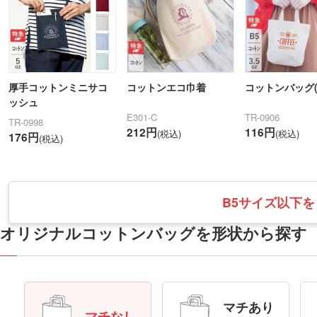
厚手コットンミニサコ
コットンエコ巾着
コットンバッグ(
ッシュ
E301-C
TR-0906
TR-0998
212円
116円
(税込)
(税込)
176円
(税込)
B5サイズ以下
オリジナルコットンバッグを形状から探す
マチあり
マチなし