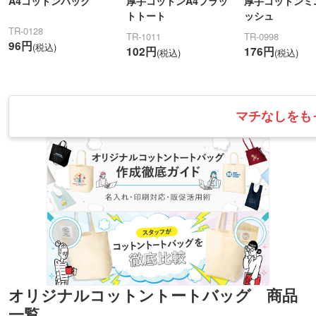
A4コットンバッグ
厚手コットンA4フラッ
厚手コットンミ
トトート
ッシュ
TR-0128
TR-1011
TR-0998
96円
(税込)
102円
176円
(税込)
(税込)
マチなしをも
オリジナルコットントートバッグ 商品
一覧