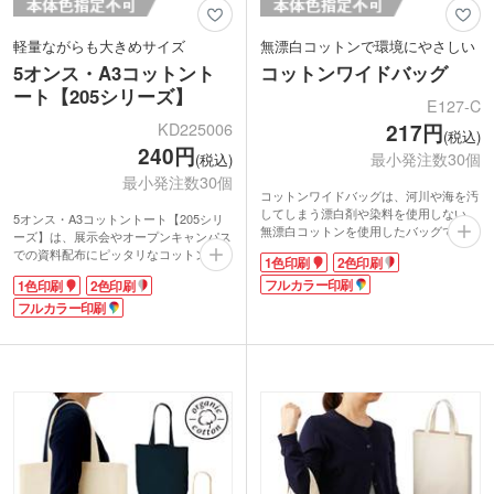
軽量ながらも大きめサイズ
無漂白コットンで環境にやさしい
5オンス・A3コットント
コットンワイドバッグ
ート【205シリーズ】
E127-C
KD225006
217円
(税込)
240円
最小発注数30個
(税込)
最小発注数30個
コットンワイドバッグは、河川や海を汚
してしまう漂白剤や染料を使用しない、
5オンス・A3コットントート【205シリ
無漂白コットンを使用したバッグです。
ーズ】は、展示会やオープンキャンパス
長めの持ち手で肩掛け可能。1色・2色・
での資料配布にピッタリなコットン素材
1色印刷
2色印刷
フルカラーの多彩な印刷で、大きく名入
のトートバッグ。
れが可能です。企業アピールや宣伝効果
フルカラー印刷
1色印刷
2色印刷
名入れが大きく取れるので、インパクト
抜群のノベルティが制作出来ます。
のあるオリジナルトートバッグの製作が
フルカラー印刷
できます。イラストを印刷すれば、同人
動画提供 : ノベルティ・販促エコバッグ
イベントのグッズにもピッタリです。
チャンネル
軽量でやわらかい生地感は折りたたみに
便利。肩掛けタイプで大きめの配布物も
持ち運びやすいです。名入れが映えるシ
ンプルデザインなので、初めてノベルテ
ィを製作される方も大満足の仕上がりに
なること間違いなし!