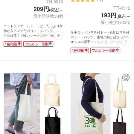
1
TR-0910
TR-0912
209円
(税込)～
193円
最小発注数30個
(税込)～
最小発注数30個
コットンファームトートは、たっぷり荷
物が入るマチ付のコットンバッグ。
厚手コットンマチ付トート(M) はマチ付
生地は薄くて軽いシーチング生地なの
のトートバッグ。生地の目が詰まった5
で、荷物や体のラインに沿って、くった
オンスの厚手コットンで、シーチングと
1色印刷
フルカラー印刷
りとしたフォルムを楽しめます。
比べてバッグの中身が透けにくいです。
横広のフォルムは、カジュアルコーデで
1色印刷
フルカラー印刷
コーポレートカラーやイベントのイメー
リラックスした休日の装いにピッタリ。
ジにあわせて、落ち着いた定番色から選
荷物が見つけやすく取り出しやすいのが
ぶことができます。
機能的ですね。
普段使いにちょうど良いサイズなので、
薄くてコンパクトに折りたためるので、
エコバッグなどマルチに使えます。荷物
サブバッグとしていつものバッグにいれ
が多い人には、デイリーのサブバッグと
ておけば、買い物や急に荷物が増えたと
しても活躍してくれますね。
きに重宝しますよ。