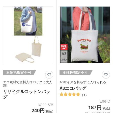
1色印刷で名入れができます。アパレル
ゴを大きく印刷できます。スクールグッ
ショップや美容院などの周年記念品、オ
ズや入会特典におすすめなノベルティで
リジナルグッズの制作にいかがでしょう
す。
か。
エコ素材で資料入れバッグに大人
A3サイズを折らずに入れられる
気!
A3エコバッグ
リサイクルコットンバッ
1
グ
E96-C
E111-CR
187円
(税込)
240円
(税込)