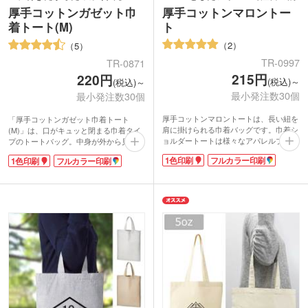
厚手コットンガゼット巾
厚手コットンマロントー
着トート(M)
ト
2
5
TR-0997
TR-0871
215円
220円
(税込)～
(税込)～
最小発注数30個
最小発注数30個
厚手コットンマロントートは、長い紐を
「厚手コットンガゼット巾着トート
肩に掛けられる巾着バッグです。巾着シ
(M)」は、口がキュッと閉まる巾着タイ
ョルダートートは様々なアパレルブラン
プのトートバッグ。中身が外から見えな
ドが展開し大流行中! この厚手コットン
いので、貴重品を入れても安心。持ち手
1色印刷
フルカラー印刷
1色印刷
フルカラー印刷
マロントートはコロンとしたフォルムが
も付いているので、通勤・通学のお弁当
特徴です。マチありなので、お財布やス
入れや、手軽なサブバッグにオススメで
マホの他にメイクポーチなども入れられ
す。数日の出張や旅行の際に衣服を入れ
気軽に持てる程よい大きさ。女性だけで
てキャリーバッグにしまえば、コンパク
はなく男性が持っていてもおしゃれで
トに荷物をまとめられますよ。記念品と
す。コットンは季節問わず使えるので、
してだけではなく、服飾雑貨店や海外輸
出番が多くなりそう。
入食品店などのショッパーとしてもご利
1色やフルカラーでの印刷ができます。
用いただけます。
印刷範囲が大きいので、ショップ名やロ
ゴが映えますよ。トレンド最先端のノベ
ルティになるオリジナルバッグを作って
みませんか。