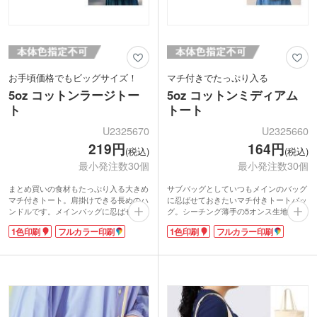
お手頃価格でもビッグサイズ！
マチ付きでたっぷり入る
5oz コットンラージトー
5oz コットンミディアム
ト
トート
U2325670
U2325660
219円
164円
(税込)
(税込)
最小発注数30個
最小発注数30個
まとめ買いの食材もたっぷり入る大きめ
サブバッグとしていつもメインのバッグ
マチ付きトート。肩掛けできる長めのハ
に忍ばせておきたいマチ付きトートバッ
ンドルです。メインバッグに忍ばせやす
グ。シーチング薄手の5オンス生地で畳
い薄手の5オンス生地です。
みやすく、急に荷物が増えても安心で
1色印刷
フルカラー印刷
1色印刷
フルカラー印刷
印刷面が広く名入れロゴが映え、1色・
す。肩掛けできる長めのハンドル。雑誌
フルカラー印刷に対応しています。販売
なども入れやすい縦型です。
用にもおススメです。
印刷面が広く名入れロゴが映えるので販
促効果も期待できます。印刷は1色・フ
ルカラー印刷に対応しています。