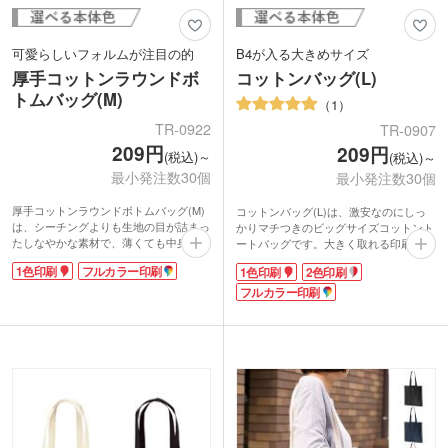
可愛らしいフォルムが注目の的
B4が入る大きめサイズ
厚手コットンラウンドボ
コットンバッグ(L)
トムバッグ(M)
1
TR-0922
TR-0907
209円
209円
(税込)～
(税込)～
最小発注数30個
最小発注数30個
厚手コットンラウンドボトムバッグ(M)
コットンバッグ(L)は、激安なのにしっ
は、シーチングよりも生地の目が詰まっ
かりマチつきのビッグサイズコットント
たしなやかな素材で、薄くても中身が透
ートバッグです。大きく取れる印刷範囲
けにくい5オンス。雑誌が縦にちょうど
に、オリジナルの1色・フルカラー印刷
1色印刷
フルカラー印刷
1色印刷
2色印刷
収まるサイズです。
ができます。
長いショルダーと底の角の部分が丸いの
マチ付きでB4サイズも入る大きめサイ
フルカラー印刷
が特徴で女性に人気のデザイン。ロゴを
ズ。薄手で柔らかいので、ボリュームの
入れてショップのノベルティやオリジナ
あるニットやバスタオルなども入れられ
ルバックなどに使えます。
ます。たくさん入れて膨らんでも持ち手
コンパクトにたためるからバッグに入れ
が長いので肩掛けでき、着替えやタオル
ておけば荷物が増えたときも安心です。
が必要になるジムやお子様のスポーツ大
普段の通勤や通学用のサブバッグにも好
会などにもおすすめ。コンパクトに畳ん
評です。
で持ち歩けるので、メインバッグに入れ
ておけば外出先で荷物が増えた時も安心
です。