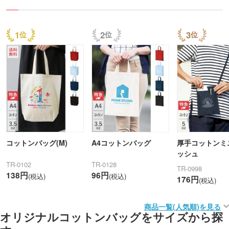
1
2
3
コットンバッグ(M)
A4コットンバッグ
厚手コットンミ
ッシュ
TR-0102
TR-0128
TR-0998
138円
96円
(税込)
(税込)
176円
(税込)
商品一覧(人気順)を見る
オリジナルコットンバッグをサイズから探