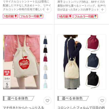
リサイクルコットントート(L)は環境に
厚手コットンバッグ(M)は、A4サイズの
配慮したマチなし大きめトート。リサイ
書類が持ち運べるトートバッグ。生地の
クルコットン特有の生地で優しい風合い
目が詰まった5オンスの厚手コットン
に仕上がりました。B4サイズがラクラ
で、シーチングと比べてバッグの中身が
1色印刷
フルカラー印刷
1色印刷
フルカラー印刷
ク納まるサイズです。長めのハンドルで
透けにくいです。
肩掛けもOK!大き目のロゴ印刷が目立ち
軽くて丈夫なので、イベントや展示会の
ます。約5オンス生地で軽く、折りたた
パンフレット入れにもぴったり。マチな
み時は間口中央の紐で縛ればコンパクト
しタイプですが、使い勝手の良いA4サイ
に携帯も可能です。グレー・ダークグレ
ズなので、マルチに使えます。荷物が多
ー・ブルーの3色から選べ、幅広い層の
い人には、デイリーのサブバッグとして
方に使っていただけます。
も活躍してくれますね。
印刷は1色・フルカラー印刷に対応。エ
コを意識したショップのオリジナルトー
トバッグを製作できます。
動画提供 : favorist_廣川株式会社
マチ付きだからたっぷり入る
コロンとしたフォルムで注目の的