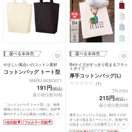
やさしい風合いのコットン素材
B4サイズがすっきり収まるフラッ
トタイプ
コットンバッグ トート型
厚手コットンバッグ(L)
MARU-90303071
1
191円
(税込)
TR-0761
最小発注数30個
215円
(税込)～
「コットンバッグ トート型」は、地球
最小発注数30個
環境にやさしいコットン100%。自然素
材のナチュラルな風合いが楽しめます。
厚手コットンバッグ(L)は、B4サイズが
マチ付でたっぷり入るデザイン。持ち手
すっきり収まるトートバッグ。生地の目
1色印刷
フルカラー印刷
が長めなので、手持ちでも肩掛けでも
が詰まった5オンスの厚手コットンで、
OK。本体色は素材の色合いを生かした
シーチングと比べてバッグの中身が透け