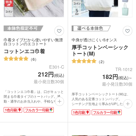
巾着タイプだから使いやすい無漂
中身が透けにくい5オンス
白コットンのエコトート
厚手コットンベーシック
コットンエコ巾着
トート(M)
6
2
E301-C
TR-1012
212円
(税込)
182円
(税込)～
最小発注数30個
最小発注数30個
「コットンエコ巾着」は、口がキュッと
厚手コットンベーシックトート(M)は、
閉まる巾着タイプのトートバッグ。通
人気のある定番コットンバッグ。
勤・通学のお弁当入れや、手軽なサブバ
シーチング生地より厚みがUPした5オン
ッグにいかが。地球環境にやさしい無漂
スの厚手コットントートが登場しまし
1色印刷
フルカラー印刷
白コットンを使い、ナチュラルな風合い
1色印刷
フルカラー印刷
た!
に仕上げました。
A4サイズが入るマチ付きのタイプは中に
物を入れやすく、説明会の資料やカタロ
動画提供 : ノベルティ・販促エコバッグ
グを入れたりライブ物販で使用したり、
チャンネル
お買い物のエコバッグとしても使えま