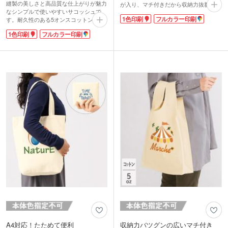
縫製の美しさと高品質な仕上がりが魅力
が入り、マチ付きだから収納力抜群！適
なシンプルで使いやすいサコッシュで
度な厚みの5オンスの生地でかさばりに
1色印刷
フルカラー印刷
す。耐久性のある5オンスコットン素材
くいです。シンプルなデザインは幅広い
を使用し、軽量ながら丈夫な仕上がり。
世代にマッチし、日常使いのサブバッグ
1色印刷
フルカラー印刷
オープンポケット付きで、小物の仕分け
としても重宝します。
や取り出しがしやすく実用性も抜群で
1色またはフルカラーでロゴや企業名を
す。フラットなデザインで持ち運びしや
大きく印刷できるため、アパレルショッ
すく、普段使いや旅行のサブバッグにも
プの販促品や展示会ノベルティなどにぴ
最適。ショルダー紐は結んで長さ調節が
ったり！リーズナブルな価格で同人グッ
できます。
ズや記念品にもおすすめです。
1色かフルカラー印刷の名入れが可能。
野外フェスのノベルティや販促品にもお
すすめです。
A4対応！たためて便利
収納力バツグンの広いマチ付き