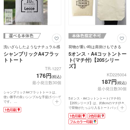
洗いざらしたようなナチュラル感
荷物が重い時は肩掛けもできる
シャンブリックA4フラッ
5オンス・A4コットントー
トトート
ト(マチ付)【205シリー
ズ】
TR-1227
KD225004
176円
(税込)
187円
最小発注数30個
(税込)
最小発注数30個
シャンブリックA4フラットトートは、
使い勝手の良いシンプルな手提げバッグ
5オンス・A4コットントート(マチ付)
です。
【205シリーズ】は、約8cmのマチ付き
シャンブリックとは、シャンブレーとフ
で荷物がたっぷり入るトートバッグ。A4
1色印刷
ァブリックを組み合わせた造語。布地を
サイズのパンフレットやクリアファイル
糸として再利用した再生ファブリックを
1色印刷
2色印刷
が入るので、荷物が増えた時のサブバッ
使用しているので、ナチュラル思考の方
グやお買い物用のエコバッグにと様々な
フルカラー印刷
にもおすすめの商品です。
使い方ができる万能バッグです。
マチのないすっきりとしたフラットタイ