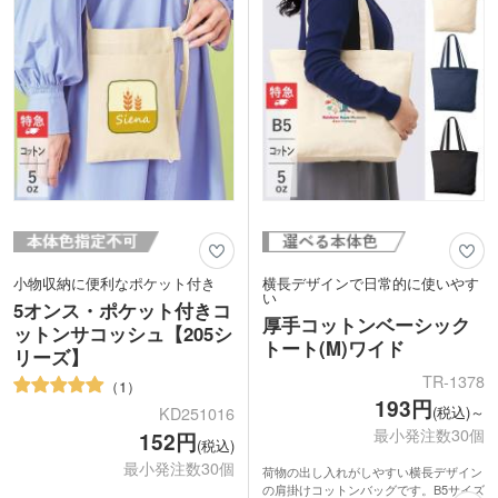
小物収納に便利なポケット付き
横長デザインで日常的に使いやす
い
5オンス・ポケット付きコ
厚手コットンベーシック
ットンサコッシュ【205シ
トート(M)ワイド
リーズ】
TR-1378
1
193円
(税込)～
KD251016
最小発注数30個
152円
(税込)
最小発注数30個
荷物の出し入れがしやすい横長デザイン
の肩掛けコットンバッグです。B5サイズ