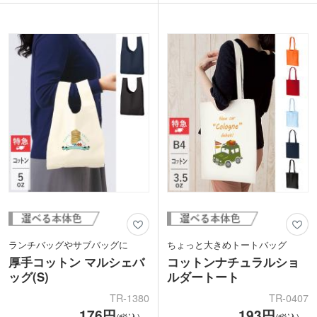
持ち手は肩掛けに十分な長さがあり、手
プで、「ちょっとそこまで」や、レッス
提げで持ってもバッグの底が地面につか
ンバッグなど使い方はいろいろ。シンプ
ない絶妙な長さです。
ルなトートバッグは、名入れも映えます
名入れは1色・2色・フルカラー印刷に対
ね。コットンとは一味違うシャンブリッ
応しています。1色印刷はバッグに大き
クで、ワンランク上のオリジナルバッグ
く印刷できるので、ロゴやデザインを目
を作ってみませんか。
立たせたい時におススメです。
印刷デザイン次第で雰囲気がガラリと変
わるので、展示会のカタログ配布用やフ
ァッションショップの購入特典、飲食店
の周年記念まで幅広く使えるノベルティ
です。
ランチバッグやサブバッグに
ちょっと大きめトートバッグ
厚手コットン マルシェバ
コットンナチュラルショ
ッグ(S)
ルダートート
TR-1380
TR-0407
176円
193円