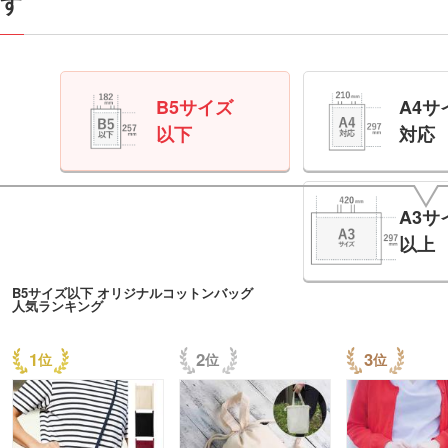
す
B5サイズ
A4サ
以下
対応
A3サ
以上
B5サイズ以下 オリジナルコットンバッグ
人気ランキング
1
2
3