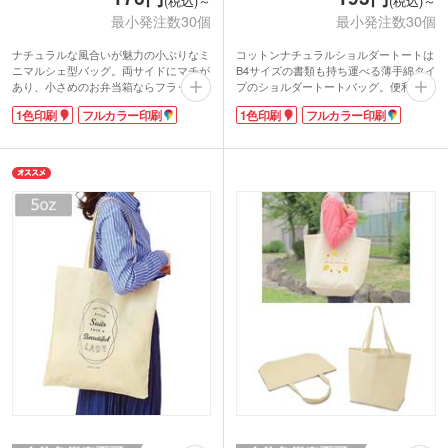
(税込)～
(税込)～
最小発注数30個
最小発注数30個
ナチュラルな風合いが魅力の小ぶりなミ
コットンナチュラルショルダートートは
ニマルシェ型バッグ。両サイドにマチが
B4サイズの書類も持ち運べる薄手綿タイ
あり、小さめのお弁当箱ならフラットに
プのショルダートートバッグ。便利なロ
収納可能です。約5オンスの厚みの生地
ングタイプの持ち手になっているので、
1色印刷
フルカラー印刷
1色印刷
フルカラー印刷
はかさばらないので毎日の持ち運びに便
肩にかけやすいのが嬉しい!カタログも
利。ランチタイムのちょっとしたお出か
入れやすいフラットトートです。
けにうってつけです。
シーチングは生地目が細かく、プリント
表面には1色印刷またはフルカラー印刷
のりがキレイ。名入れ範囲も広いので、
が可能で、ノベルティやオリジナルグッ
PR効果も抜群です。展示会やイベント
ズにも最適。リーズナブルな価格ながら
の資料入れなど幅広くご利用いただけま
もトレンドを抑えたエコバッグは販促効
す。本体色はナチュラルの他、お好みの
果バッチリです。
カラーをお選びいただけます。