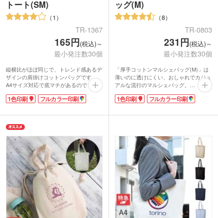
トート(SM)
ッグ(M)
1
8
TR-1367
TR-0803
165円
231円
(税込)～
(税込)～
最小発注数30個
最小発注数30個
縦横比がほぼ同じで、トレンド感あるデ
「厚手コットンマルシェバッグ(M)」は
ザインの肩掛けコットンバッグです。
薄いのに透けにくい、おしゃれでカジュ
A4サイズ対応で底マチがあるのでコン
アルな流行のマルシェバッグ。
パクトなのに収納力があります。約5オ
シーチングよりも生地の目が詰まったし
1色印刷
フルカラー印刷
1色印刷
フルカラー印刷
ンスの生地でかさばりにくいです。資料
なやかな素材。折りたためばコンパクト
の持ち帰りだけでなく、普段使いのサブ
になりますので持ち運びにも便利です。
バッグとしても重宝します。
印刷が可能なので、ショップのオリジナ
1色かフルカラーで大きく印刷できるの
ルロゴなど印刷して、ノベルティにいか
で、宣伝効果の高い販促品の制作にぴっ
かですか?スーパーのレジ袋と同じ形な
たり！企業の展示会やオープンキャンパ
のにロゴを入れただけでオリジナルのお
スで配布するノベルティなどにいかがで
洒落バッグになりますよ。
しょうか。イラストをプリントした同人
グッズにもおすすめです。