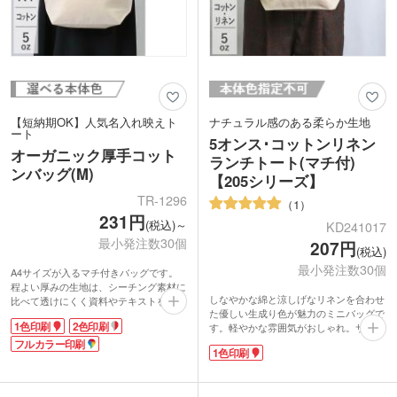
【短納期OK】人気名入れ映えト
ナチュラル感のある柔らか生地
ート
5オンス･コットンリネン
オーガニック厚手コット
ランチトート(マチ付)
ンバッグ(M)
【205シリーズ】
TR-1296
1
231円
(税込)～
KD241017
最小発注数30個
207円
(税込)
最小発注数30個
A4サイズが入るマチ付きバッグです。
程よい厚みの生地は、シーチング素材に
しなやかな綿と涼しげなリネンを合わせ
比べて透けにくく資料やテキストを入れ
た優しい生成り色が魅力のミニバッグで
るサブバッグにぴったりです。バッグの
1色印刷
2色印刷
す。軽やかな雰囲気がおしゃれ。サラッ
内側にはオーガニックコットンのタグ付
とした薄めの生地なので、サブバッグと
き。地球環境に配慮されたエコ素材は
フルカラー印刷
1色印刷
してカバンの中に畳んで入れておくこと
SDGsへの貢献にも繋がります。
も可能。お弁当入れやお散歩バッグにぴ
1色・2色・フルカラーで印刷可能。印刷
ったりな使い勝手抜群のサイズです。
範囲が広いので、イベント名や名入れロ