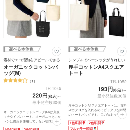
素材でエコ活動をアピールできる
シンプルでベーシックがうれしい
オーガニックコットンバ
厚手コットンA4スクエア
ッグ(M)
トート
1
TR-1052
193円
TR-1045
(税込)～
220円
最小発注数30個
(税込)～
最小発注数30個
厚手コットンA4スクエアトートは、資料
やカタログを入れるのにピッタリな縦型
オーガニックコットンバッグ(M)は舟底
のトートバッグです。目の詰まった約5
マチタイプのトート。オーガニックコッ
オンスの生地は、ほどよく柔らかい手触
トンは農薬を使用していない地球環境に
1色印刷
2色印刷
りでありつつも中身が透けにくい。環境
配慮されたエコ素材。シンプルな生成り
にも優しいので安心して使えます。A4サ
フルカラー印刷
1色印刷
2色印刷