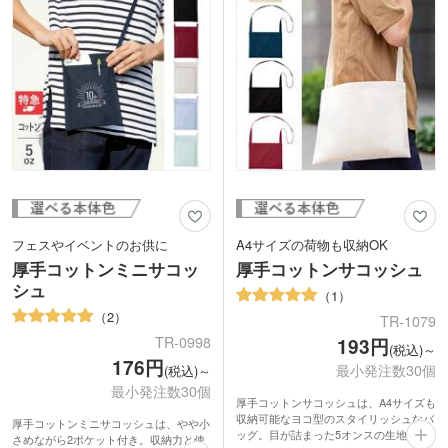
フェスやイベントのお供に
A4サイズの荷物も収納OK
厚手コットンミニサコッ
厚手コットンサコッシュ
シュ
1
2
TR-1079
TR-0998
193円
(税込)～
176円
最小発注数30個
(税込)～
最小発注数30個
厚手コットンサコッシュは、A4サイズも
収納可能なヨコ型のスタイリッシュなバ
厚手コットンミニサコッシュは、やや小
ッグ。目が詰まった5オンスの生地を使
さめながら2ポケット付き。収納力と使