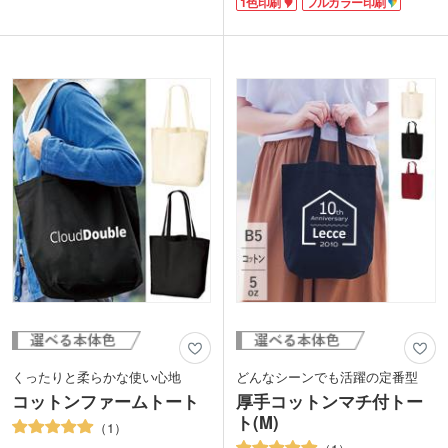
1色印刷
フルカラー印刷
ナチュラルです。
にくいです。
持ち手が長く肩掛けができるので、着替
えやタオルが必要になるフィットネスジ
ムやお子様のスポーツ大会などにもおす
すめ。
マチなしタイプですが、大きさもあるの
でマルチに使えます。折り畳んで携帯
し、お買い物の時にエコバッグとしても
活躍してくれますね。
くったりと柔らかな使い心地
どんなシーンでも活躍の定番型
コットンファームトート
厚手コットンマチ付トー
ト(M)
1