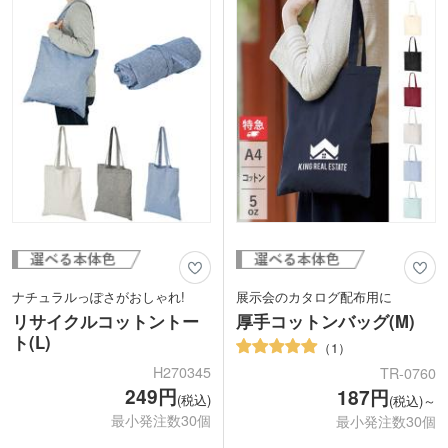
す。厚手で中身が透けにくく、様々な用
途に使いやすいのがうれしいポイント。
名入れは1色・フルカラーで対応してい
ます。好きなデザインをプリントすると
オリジナルバッグが作れます!
ナチュラルっぽさがおしゃれ!
展示会のカタログ配布用に
リサイクルコットントー
厚手コットンバッグ(M)
ト(L)
1
H270345
TR-0760
249円
187円
(税込)
(税込)～
最小発注数30個
最小発注数30個