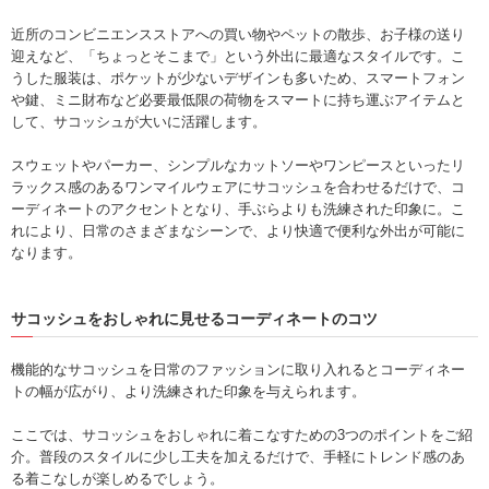
近所のコンビニエンスストアへの買い物やペットの散歩、お子様の送り
迎えなど、「ちょっとそこまで」という外出に最適なスタイルです。こ
うした服装は、ポケットが少ないデザインも多いため、スマートフォン
や鍵、ミニ財布など必要最低限の荷物をスマートに持ち運ぶアイテムと
して、サコッシュが大いに活躍します。
スウェットやパーカー、シンプルなカットソーやワンピースといったリ
ラックス感のあるワンマイルウェアにサコッシュを合わせるだけで、コ
ーディネートのアクセントとなり、手ぶらよりも洗練された印象に。こ
れにより、日常のさまざまなシーンで、より快適で便利な外出が可能に
なります。
サコッシュをおしゃれに見せるコーディネートのコツ
機能的なサコッシュを日常のファッションに取り入れるとコーディネー
トの幅が広がり、より洗練された印象を与えられます。
ここでは、サコッシュをおしゃれに着こなすための3つのポイントをご紹
介。普段のスタイルに少し工夫を加えるだけで、手軽にトレンド感のあ
る着こなしが楽しめるでしょう。