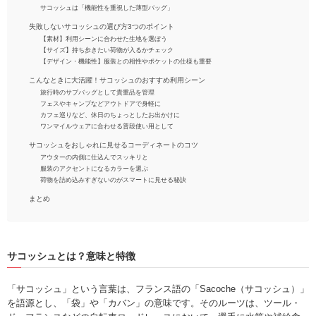
サコッシュは「機能性を重視した薄型バッグ」
失敗しないサコッシュの選び方3つのポイント
【素材】利用シーンに合わせた生地を選ぼう
【サイズ】持ち歩きたい荷物が入るかチェック
【デザイン・機能性】服装との相性やポケットの仕様も重要
こんなときに大活躍！サコッシュのおすすめ利用シーン
旅行時のサブバッグとして貴重品を管理
フェスやキャンプなどアウトドアで身軽に
カフェ巡りなど、休日のちょっとしたお出かけに
ワンマイルウェアに合わせる普段使い用として
サコッシュをおしゃれに見せるコーディネートのコツ
アウターの内側に仕込んでスッキリと
服装のアクセントになるカラーを選ぶ
荷物を詰め込みすぎないのがスマートに見せる秘訣
まとめ
サコッシュとは？意味と特徴
「サコッシュ」という言葉は、フランス語の「Sacoche（サコッシュ）」
を語源とし、「袋」や「カバン」の意味です。そのルーツは、ツール・