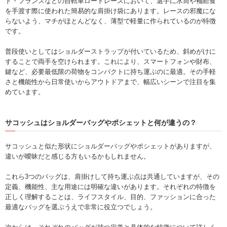
ド・フランスなどの自転車ロードレースにおいて、選手に水筒や補給食
を手渡す際に使われた簡易的な肩掛け袋にあります。レースの邪魔にな
らないよう、マチがほとんどなく、薄型で軽量に作られているのが特徴
です。
普段使いとしてはショルダーストラップが付いているため、斜めがけに
することで両手を空けられます。これにより、スマートフォンや財布、
鍵など、必要最低限の荷物をコンパクトに持ち運ぶのに最適。その手軽
さと機能性から日常使いからアウトドアまで、幅広いシーンで注目を集
めています。
サコッシュはショルダーバッグやポシェットと何が違うの？
サコッシュと似た形状にショルダーバッグやポシェットがありますが、
違いが曖昧だと感じる方もいるかもしれません。
これら3つのバッグは、肩掛けして持ち運ぶ点は共通していますが、その
定義、機能性、主な用途には明確な違いがあります。それぞれの特徴を
正しく理解することは、ライフスタイル、目的、ファッションに合った
最適なバッグを選ぶうえで非常に役立つでしょう。