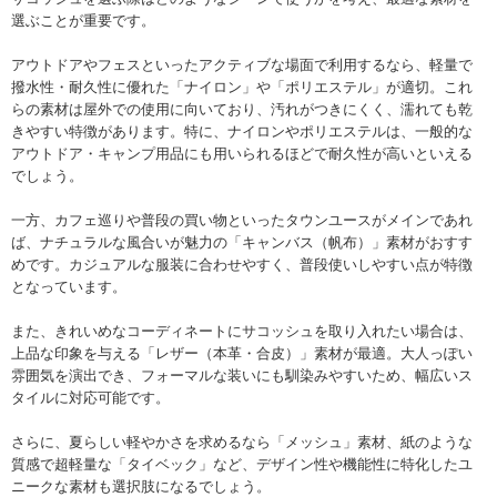
選ぶことが重要です。
アウトドアやフェスといったアクティブな場面で利用するなら、軽量で
撥水性・耐久性に優れた「ナイロン」や「ポリエステル」が適切。これ
らの素材は屋外での使用に向いており、汚れがつきにくく、濡れても乾
きやすい特徴があります。特に、ナイロンやポリエステルは、一般的な
アウトドア・キャンプ用品にも用いられるほどで耐久性が高いといえる
でしょう。
一方、カフェ巡りや普段の買い物といったタウンユースがメインであれ
ば、ナチュラルな風合いが魅力の「キャンバス（帆布）」素材がおすす
めです。カジュアルな服装に合わせやすく、普段使いしやすい点が特徴
となっています。
また、きれいめなコーディネートにサコッシュを取り入れたい場合は、
上品な印象を与える「レザー（本革・合皮）」素材が最適。大人っぽい
雰囲気を演出でき、フォーマルな装いにも馴染みやすいため、幅広いス
タイルに対応可能です。
さらに、夏らしい軽やかさを求めるなら「メッシュ」素材、紙のような
質感で超軽量な「タイベック」など、デザイン性や機能性に特化したユ
ニークな素材も選択肢になるでしょう。