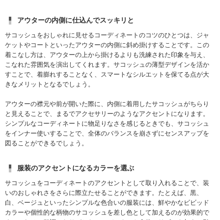
アウターの内側に仕込んでスッキリと
サコッシュをおしゃれに見せるコーディネートのコツのひとつは、ジャ
ケットやコートといったアウターの内側に斜め掛けすることです。この
着こなし方は、アウターの上から掛けるよりも洗練された印象を与え、
こなれた雰囲気を演出してくれます。サコッシュの薄型デザインを活か
すことで、着膨れすることなく、スマートなシルエットを保てる点が大
きなメリットとなるでしょう。
アウターの襟元や前が開いた際に、内側に着用したサコッシュがちらり
と見えることで、まるでアクセサリーのようなアクセントになります。
シンプルなコーディネートに物足りなさを感じるときでも、サコッシュ
をインナー使いすることで、全体のバランスを崩さずにセンスアップを
図ることができるでしょう。
服装のアクセントになるカラーを選ぶ
サコッシュをコーディネートのアクセントとして取り入れることで、装
いのおしゃれさをさらに際立たせることができます。たとえば、黒、
白、ベージュといったシンプルな色合いの服装には、鮮やかなビビッド
カラーや個性的な柄物のサコッシュを差し色として加えるのが効果的で