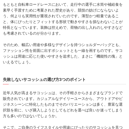
もともと自転車ロードレースにおいて、走行中の選手に水筒や補給食を
素早く手渡すために考案された歴史があり、競技の妨げにならないよ
う、何よりも実用性が重視されていたのです。薄型かつ軽量であるこ
と、体にぴったりとフィットする形状で動きやすさを損なわないことが
特長となっています。装飾は控えめで、荷物の出し入れのしやすさなど
も考慮されているのが分かります。
そのため、幅広い用途や多様なデザインを持つショルダーバッグとも、
ファッション性を前面に出すポシェットとも一線を画すものです。サコ
ッシュは用途に応じた使いやすさを追求した、まさに「機能性の塊」と
いえるでしょう。
失敗しないサコッシュの選び方3つのポイント
近年人気が高まるサコッシュは、その手軽さからさまざまなブランドで
販売されています。カジュアルなデイリーユースから、アウトドアやビ
ジネスシーンに特化したものまでそのバリエーションは多く、豊富な選
択肢を前に、いざ購入しようとしてもどれを選べば良いか迷ってしまう
方も多いのではないでしょうか。
そこで、ご自身のライフスタイルや用途にぴったりのサコッシュを見つ