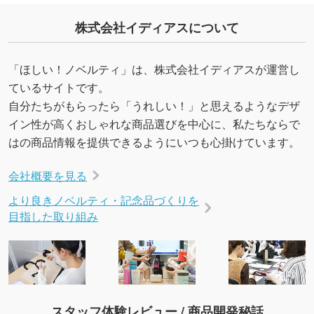
株式会社イディアスについて
2025/04/10 来場プレゼントでもらったら嬉しい
ものは？選び方と人気アイテムをご紹介！ 新着記
「ほしい！ノベルティ」は、株式会社イディアスが運営し
事アップしました。
ているサイトです。
イベントや展示会で渡すことの多い来場プレゼン
自分たちがもらったら「うれしい！」と思えるようなデザ
ト。ビジネス向け・個人向けなど最適なアイテムの
選び方を、人気ランキングとともにわかりやすく解
イン性が高くおしゃれな商品選びを中心に、私たちならで
説します。ノベルティコラム「ほしい!ノベルティラ
はの商品情報を提供できるようにいつも心掛けています。
ボ」で公開中です。
会社概要を見る
2024/04/09 『ほしい!ノベルティ』のサイトをリ
より良きノベルティ・記念品づくりを
ニューアルいたしました！！
目指した取り組み
本日サイトのリニューアルを致しました。
さらに見やすく・使いやすくなった『ほしい!ノベル
ティ』を、今後ともどうぞよろしくお願いいたしま
す。
※表示崩れがある場合は、一度ブラウザのキャッシュ
スタッフ体験レビュー / 商品開発秘話
の削除をお試しください。