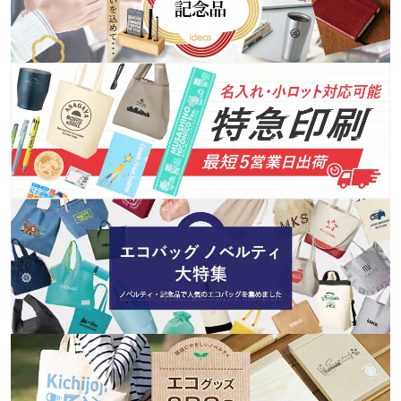
ご注文分まで
2026/04/08 マイページの新機能をリリースしま
した。
会員マイページの注文履歴から再注文ができる機能
をリリースいたしました。定期的なご注文や、追加
注文をいただく際に便利です。ぜひご活用くださ
い。
2025/12/01 【印刷初心者向け】デザインデータ
の「塗り足し」とは？仕上がり線・セーフティー
ゾーンとの関係を完全ガイド
印刷物のデザインで大切な3つのキーワード「塗り足
し」「仕上がり線」「セーフティーゾーン」につい
て、分かりやすく解説します。正しい知識を身につ
けて、プロ品質のデザインデータを入稿しましょ
う。ノベルティコラム「ほしい!ノベルティラボ」で