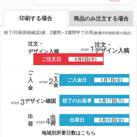
れやすいアイテムや適切な配布時期等、ノベルティ
を効果的に活用できるポイントをおすすめの商品と
ともにご紹介します。ノベルティコラム「ほしい!ノ
印刷する場合
商品のみ注文する場合
ベルティラボ」で公開中です。
校了(印刷原稿確認)後、2週間～2週間半で出荷
(数量500個程度の場合)
2025/05/14 面白い販促キャンペーンのアイデア
注文・
注文・
1
とポイントは？ノベルティ活用術もご紹介
デザイン入稿
STEP
デザイン入稿
販促のために行うキャンペーンには、面白いアイデ
ご注文日
8
6
木
月
日(
)
アや施策が必須。この記事では面白い販促キャンペ
ーンを考える際に重要な視点や、ノベルティの人気
ご
ご
のアイテムランキングをご紹介します。ノベルティ
2
入
入
ご入金日
8
7
金
月
日(
)
STEP
コラム「ほしい!ノベルティラボ」で公開中です。
金
金
3
デザイン確認
校了のお返事
8
17
月
月
日(
)
2025/05/14 記念品とは？制作するための基礎知
STEP
識とポイント
出
出
4
出荷日
8
28
金
特別な出来事や何かを達成した際に、感謝やお祝い
月
日(
)
荷
STEP
荷
の意味を込めて贈る記念品。この記事では記念品の
地域別所要日数はこちら
基礎知識や選び方のポイントを、人気商品のランキ