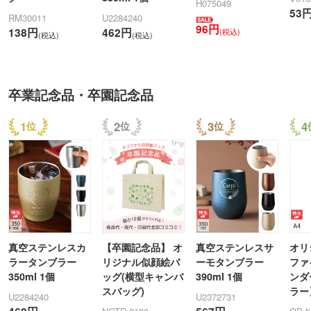
H075049
53
RM30011
U2284240
96円
138円
462円
(税込)
(税込)
(税込)
卒業記念品・卒園記念品
1
2
3
4
真空ステンレスカ
【卒園記念品】 オ
真空ステンレスサ
オリ
ラータンブラー
リジナル似顔絵バ
ーモタンブラー
ファ
350ml 1個
ッグ(横型キャンバ
390ml 1個
ンダ
スバッグ)
ラー
U2284240
U2372731