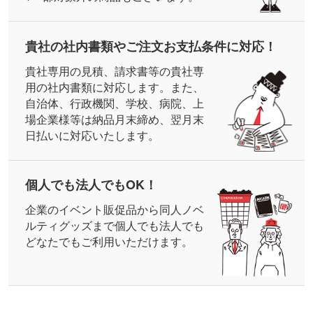
2025/04/10 センスのいい高級記念品とは？選び
貴社の社内書類や
ご注文お支払条件に対応！
方やおすすめアイテムをご紹介 新着記事アップし
貴社専用の見積、請求書等の貴社専
ました。
用の社内書類に対応します。また、
特別なタイミングでお祝いや感謝の気持ちを込めて
自治体、行政機関、学校、病院、上
贈られる高級記念品。センスがいいと喜ばれる商品
場企業様等は納品月末締め、翌月末
の選び方とともに、おすすめのアイテムもご紹介し
日払いに対応いたします。
ます。ノベルティコラム「ほしい!ノベルティラボ」
で公開中です。
個人でも法人でもOK！
2025/04/10 販売促進費とは？初心者向け解説と
企業のイベント販促品から同人ノベ
仕訳方法 新着記事アップしました。
ルティグッズまで個人でも法人でも
ノベルティを制作したとき、経費の勘定科目に迷っ
どなたでもご利用いただけます。
たことはありませんか？この記事では販売促進費の
基本的な知識と類似の科目との違い、正しい仕分け
方法をご紹介。ノベルティコラム「ほしい!ノベルテ
ィラボ」で公開中です。