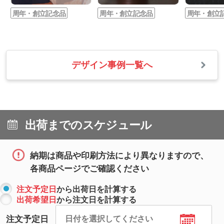
に持ち運べるトートバッグの選び方やおすすめアイ
周年・創立記念品
周年・創立記念品
周年・創立
テムをご紹介。ノベルティコラム「ほしい!ノベルテ
ィラボ」で公開中です。
2025/07/25 ナイロンとポリエステルの違いを徹
デザイン事例一覧へ
底解説！特徴や用途を比較して自分に合う素材を
見つけよう
ナイロンとポリエステル、どちらもよく聞く素材の
名前ですが、具体的に何が違うのかあいまいなこと
も多いですよね。この記事では、2つの素材の違い
出荷までのスケジュール
や、どんなアイテムに最適な素材なのかを解説しま
す。ノベルティコラム「ほしい!ノベルティラボ」で
公開中です。
納期は商品や印刷方法により異なりますので、
各商品ページでご確認ください
2025/06/10 金融業界向けおすすめノベルティ！
注文予定日
から出荷日を計算する
顧客に喜ばれる効果的な販促品
出荷希望日
から注文日を計算する
ノベルティを顧客に渡すことの多い金融業界。喜ば
注文予定日