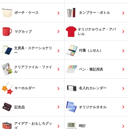
ポーチ・ケース
タンブラー・ボトル
オリジナルウェア・アパ
マグカップ
レル
文房具・ステーショナリ
付箋（ふせん）
ー
クリアファイル・ファイ
ペン・筆記用具
ル
キーホルダー
名入れカレンダー
記念品
オリジナルタオル
アイデア・おもしろグッ
時計
ズ