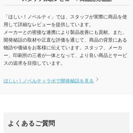
「ほしい！ノベルティ」では、スタッフが実際に商品を使
2022/04/11 プライバシーポリシー改定のお知ら
用して詳細なレビューを提供しています。
せ
メーカーとの密接な連携により製品改善にも貢献。また、
2022年4月1日の改正個人情報保護法にあわせ「プラ
開発秘話の取材や正直な評価を通じて、商品の背景にある
イバシーポリシー」を改定いたしました。なお、本
物語や価値をお客様に伝えています。スタッフ、メーカ
改定による個人情報の取扱いに変更は生じません。
今後も個人情報の適切な取り扱いを行ってまいりま
ー、印刷所の三者が一体となって、より良い商品とサービ
す。
スの追求を目指しています。
2021/11/19 【祝!EC-CUBE AWARD 2021受賞
ほしい！ノベルティラボで開発秘話を見る
ユーザー体験部門(UI/UXの優れたサイト)で選ばれ
ました】 新着記事アップしました。
シェア国内NO.1のECサイト専用パッケージシステム
「EC-CUBE」を利用している3万を超えるサイトか
ら、”特に優れた個性豊かなサイト”を表彰するEC-
よくあるご質問
CUBE SITE AWARDに「ほしい!ノベルティ」が選ばれ
ました!