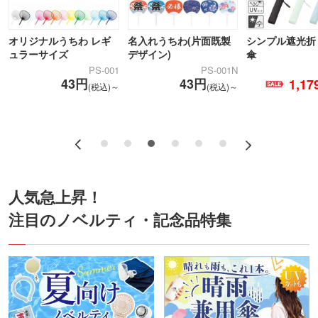
オリジナルうちわ レギ
名入れうちわ(片面既製
シンプル遮光折
ュラーサイズ
デザイン)
傘
9
PS-001
PS-001N
43円
43円
～
1,1
(税込)～
(税込)～
人気急上昇！
注目のノベルティ・記念品特集