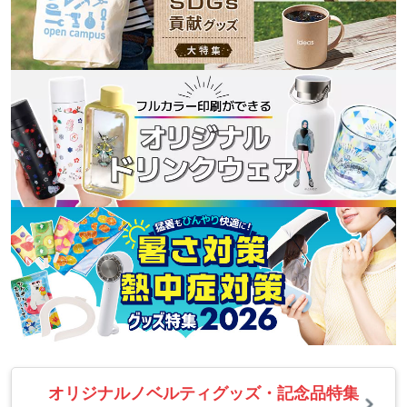
公開中です。
2025/11/18 カバンの「マチ」とは？意味や種
類、失敗しない選び方
「マチ」とは、カバンの底や側面にある奥行きのこ
と。カバンのマチは収納力や使い勝手を大きく左右
するポイントです。この記事ではカバンのマチの種
類や特徴、そして用途に合わせた選び方について解
説します。ノベルティコラム「ほしい!ノベルティラ
ボ」で公開中です。
2025/10/30 トートバッグとハンドバッグの違い
とは？選び方のポイントを解説
「トートバッグ」と「ハンドバッグ」について、そ
れぞれの基本的な特徴から具体的な違いを詳しく解
説します。ご自身のライフスタイルに合った、最適
なバッグ選びを楽しんでみてください。ノベルティ
オリジナルノベルティグッズ・記念品特集