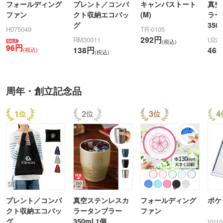
フォールディング
プレント／コンパ
キャンバストート
真空
ファン
クト収納エコバッ
(M)
ラー
グ
350
H075049
TR-0105
292円
RM30011
U228
(税込)
96円
138円
46
(税込)
(税込)
周年・創立記念品
1
2
3
4
プレント／コンパ
真空ステンレスカ
フォールディング
ポケ
クト収納エコバッ
ラータンブラー
ファン
グ
350ml 1個
V010