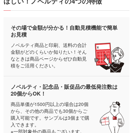
ほしい！ノベルティの4つの特徴
不具合が発生しており、順次対応中です。ご不便を
お掛けして申し訳ございません。
その場で金額が分かる！
自動見積機能で簡単
2025/04/22 エコバッグの素材徹底比較！特徴と
お見積
おすすめ商品をご紹介 新着記事アップしました。
ノベルティ商品と印刷、送料の合計
金額がどのくらいか知りたい！そん
ノベルティグッズやちょっとしたギフトとしても渡
なときは商品ページからぜひ自動見
しやすいエコバッグ。よく使われている素材の特徴
積をご活用ください。
や耐久性、メリットやデメリットをご紹介します。
ノベルティコラム「ほしい!ノベルティラボ」で公開
中です。
ノベルティ・記念品・販促品の
最低発注数は
20個からOK！
2025/04/18 ほしい！ノベルティ 公式X(Twitter)
商品単価が1500円以上の場合は20個
開設のお知らせ
から、その他の商品でも30個からご
商品情報やサービスの紹介、お役立ち情報などをつ
購入可能です。サンプルは3個まで購
ぶやきます。ぜひフォローお願いいたします！
入できます。
⇒
ほしい！ノベルティ公式X(Twitter)
※一部対象外の商品もございます。