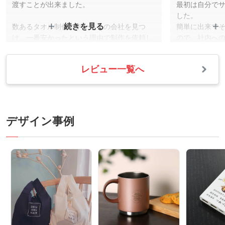
渡すことが出来ました。
最初は自分で
ィコラム「ほしい!ノベルティラボ」で公開中です。
した。
続きを見る
数あるタオル制作の中からこの会社を見つ
簡単に出来て
け、一番安かったという理由で制作を依頼し
ので、社内へ
2025/08/06 トートバッグの生地 どれを選ぶ？素
ましたが、値段不相応な素晴らしいクオリテ
印刷上難しい
材別の特徴と選び方を徹底解説
ィでした。
修正もとても
トートバッグ、と一口に言ってもさまざまな生地が
レビュー一覧へ
ご指摘頂いていた懸念点等も、全く問題ない
していただけ
使われており、自分に合っているバッグがどれなの
仕上がりでした。
仕事も早く対
か悩んでしまいますよね。この記事では、生地の特
す。
徴やぴったりなバッグの選び方をご紹介します。ノ
メンバーも大変喜んでおり、作って頂いた甲
ベルティコラム「ほしい!ノベルティラボ」で公開中
斐がありました。
デザイン事例
です。
こちら都合にも関わらず、迅速にご対応頂き
ありがとうございました。また機会がありま
2025/07/28 【2025年最新】うちわが入るおすす
したら依頼させていただきたいと思います。
めトートバッグ！普段使いもできる推し活バッグ
の選び方
応援グッズのうちわはライブやコンサートの必須ア
イテムですが、少しサイズが大きく持ち歩きにくい
ですよね。この記事では、推し活グッズをスマート