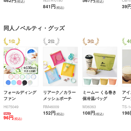
462円
567円
NGTR-0180
OB-fi
(税込)
(税込)
841円
39
(税込)
同人ノベルティ・グッズ
1
2
3
4
フォールディング
リアーク／カラー
ミームー くる巻き
アイ
ファン
メッシュポーチ
保冷温バッグ
プー
H075049
RM46009
M36363
TS-1
152円
108円
19
(税込)
(税込)
96円
(税込)