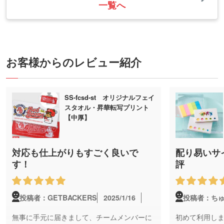
コラム「ほしい!ノベルティラボ」で公開中です。
一覧へ
2025/09/09 サコッシュとは？ショルダーバッグ
やポシェットとの違いから選び方・使い方まで徹
底解説
お客様からのレビュー紹介
近年、街で見かけることが増えたサコッシュ。この
記事では、その定義から選び方、具体的な活用シー
ン、おしゃれな着こなしのコツまでを徹底解説。 あ
SS-fcsd-st オリジナルフェイ
なたにぴったりのサコッシュを見つけるためぜひお
スタオル・昇華転写プリント
役立てください。ノベルティコラム「ほしい!ノベル
【中厚】
ティラボ」で公開中です。
対応も仕上がりもすごく良いで
配り易いサ
2025/08/22 トートバッグの持ち手の長さ、正解
す！
評
は？用途別の最適な選び方を徹底解説
普段使いに便利なトートバッグですが、持ち手の長
2025/1/16
投稿者：GETBACKERS
投稿者：ち
さ選びで悩んだことはありませんか？この記事で
は、トートバッグの持ち手の長さについて、用途に
無事に手元に届きまして、チームメンバーに
初めて利用し
合わせた最適な選び方を徹底解説します。 ノベルテ