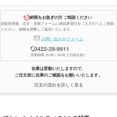
ングと併せてご紹介します。ノベルティコラム「ほ
しい!ノベルティラボ」で公開中です。
納期をお急ぎの方 ご相談ください
自動見積後、注文・見積フォームに納品希望日をご入力のうえご依頼
2025/05/09 タオルの素材・生地の種類とは？特
ください。納期を調整しご返答いたします。
徴や触り心地を徹底解説
お問い合わせフォーム
日常生活で使う機会が多く、ギフトアイテムとして
も人気のタオル。この記事では素材ごとの特徴や、
0422-29-9911
印刷加工に適した素材はどんなものかなどをランキ
営業時間 10:00～18:00 土日祝を除く
ングも交えてご紹介します。ノベルティコラム「ほ
しい!ノベルティラボ」で公開中です。
在庫は変動いたしますので、
ご注文前に在庫のご確認をお願いいたします。
2025/04/23 商品ページ・注文フォーム・商品絞
注文の流れを詳しく見る
込検索がリニューアルしました！
商品ページ・注文フォーム・商品絞込検索が見やす
く・使いやすくリニューアルしました！ぜひ使い心
地をお試しいただけますと幸いです。
※一部商品ページで「商品画像の表示順がおかしい」
「入稿テンプレートボタンが開閉できない」という