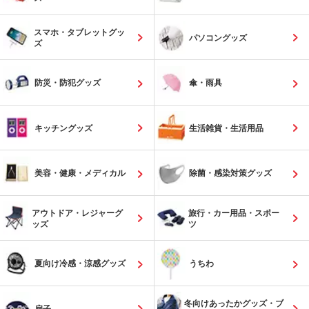
スマホ・タブレットグッ
パソコングッズ
ズ
防災・防犯グッズ
傘・雨具
キッチングッズ
生活雑貨・生活用品
美容・健康・メディカル
除菌・感染対策グッズ
アウトドア・レジャーグ
旅行・カー用品・スポー
ッズ
ツ
夏向け冷感・涼感グッズ
うちわ
冬向けあったかグッズ・ブ
扇子