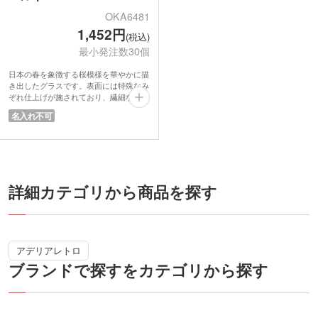
OKA6481
1,452円
(税込)
最小発注数30個
日本の春を象徴する桜模様を華やかに描
き出したグラスです。表面には特殊なみ
ぞれ仕上げが施されており、繊細な煌め
きが注いだ飲み物を涼しげに引き立てま
名入れ不可
す。グラスの中で桜が舞うようなデザイ
ンが、春に限らずお祝いの席や日常のひ
とときを格調高く演出。345mlとゆとり
のあるサイズ感で、丸みのある持ちやす
いデザインです。様々なお飲み物にお使
いいただけます。
詳細カテゴリから商品を探す
高級感あふれる化粧箱入り。ご結婚や長
寿の記念品、あるいは季節を贈る特別な
ギフトとして、性別を問わず喜ばれる上
質なアイテムです。
■The Premium NIPPON Taste(ザ プレミ
アデリアレトロ
アム ニッポン テイスト)
ブランドで探すをカテゴリから探す
日本古来から伝わる文化や意匠を現在の
技術・手法でグラスウェアに移したシリ
ーズ。伝統的でありながら、ガラスとい
う素材が持つ透明感と重なる事で、新た
な風合いが生まれ独特な煌めきを放ちま