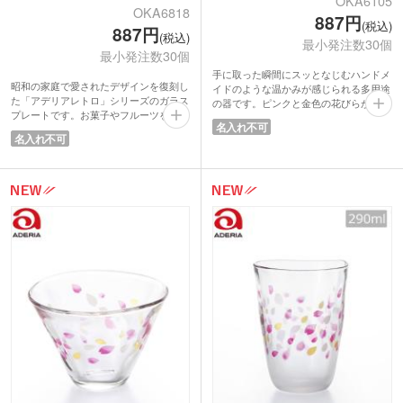
OKA6105
OKA6818
887円
(税込)
887円
(税込)
最小発注数30個
最小発注数30個
手に取った瞬間にスッとなじむハンドメ
昭和の家庭で愛されたデザインを復刻し
イドのような温かみが感じられる多用途
た「アデリアレトロ」シリーズのガラス
の器です。ピンクと金色の花びらがひら
プレートです。お菓子やフルーツを載せ
ひらと舞う、優雅なデザイン。容量
名入れ不可
るだけで、いつものティータイムを喫茶
190mlで、使い勝手の良いサイズです。
名入れ不可
店のような特別な時間に変えてくれま
お茶やジュース、お酒を楽しむグラスと
す。
してはもちろん、デザートカップやそば
デザインは、清楚でかわいらしい「野ば
猪口としても活躍します。厚みのあるし
な」、マーガレットが咲き乱れる「花ざ
っかりとしたガラスで、高級感がありな
かり」、など愛らしいデザインの5種類
がらも安心してお使いいただけます。
をご用意しました。
日本の情緒を感じさせる華やかな器とし
取り皿として使いやすいサイズ感で、厚
て、幅広いシーンで喜ばれる逸品です。
みのあるガラス特有の柔らかな質感を楽
しめるのが魅力。レトロな雰囲気たっぷ
■TEBINERI HARUIRO(てびねり はるい
りの専用パッケージに入れてお届けしま
ろ)
す。キャンペーンの景品や記念品におす
陶器のてびねりのような温かみある手づ
すめです。
くりの魅力をガラスで表現した「てびね
り」シリーズ。グラスを製造する石塚硝
子がある愛知県岩倉市には、「日本さく
ら名所100選」に選ばれている五条川の
桜並木があります。これまで20年間にわ
たりつくり続けてきた「てびねり」に、
五条川の川面一面に舞う花びらを、ひと