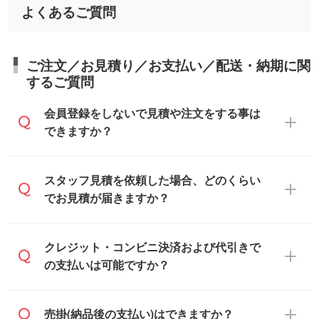
よくあるご質問
ご注文／お見積り／お支払い／配送・納期に関
するご質問
会員登録をしないで見積や注文をする事は
できますか？
可能です。見積・注文フォームにて『ゲス
スタッフ見積を依頼した場合、どのくらい
トのまま進む』ボタンからお進みのうえ、
でお見積が届きますか？
ご依頼ください。
通常、翌営業日までにお送りしておりま
クレジット・コンビニ決済および代引きで
す。混雑状況によっては、お時間をいただ
の支払いは可能ですか？
くこともございます。予めご了承くださ
い。土日祝日にご依頼いただいた場合は、
銀行振込のみのご対応となります。
売掛(納品後の支払い)はできますか？
翌営業日以降のご連絡となります。