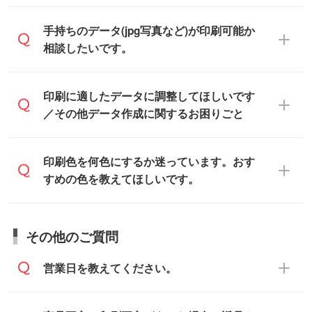
をお知らせいただければ、弊社にて無料で
「.ai」形式または「.psd」形式で保存し、
デザインデータを1点作成いたします。
一部商品は入稿用テンプレートのご用意が
手持ちのデータ(jpg写真など)が印刷可能か
お見積・ご注文フォームにアップロードし
あります。各商品ページの『印刷方法・テ
相談したいです。
てご入稿ください。
ンプレート』からダウンロードをお願いい
たします。
ご入稿後は経験豊富なスタッフがデータに
印刷に適したデータ・解像度かどうか、担
印刷に適したデータに調整してほしいです
入稿用のテンプレートはPDF形式ですが、
不備がないかチェックし、お客様と確認し
当スタッフが事前に確認いたします。
／その他データ作成に関するお困りごと
IllustratorやPhotoshopで開いてご利用いた
てから印刷に進みますので、ご安心くださ
データはお見積・ご注文・
お問い合わせフ
だけます。詳しい手順は「
入稿テンプレー
い。
ォーム
へ添付いただくか、担当スタッフ宛
トの使い方
」をご確認ください。
データ作成でお困りの際には、担当スタッ
印刷色を何色にするか迷っています。おす
にメールでお送りください。
フがサポートいたしますのでお気軽にご相
すめの色を教えてほしいです。
仕上がりに影響しそうな点もチェックいた
談ください。
しますので、データのご相談だけでもお気
お問い合わせフォーム
や、見積/注文フォー
軽にお問い合わせください。
お見積・ご注文・
お問い合わせフォーム
か
ムから添付してお送りください。
その他のご質問
らご相談いただきますと、担当スタッフが
なお、印刷用データの作り方に関する詳細
お客様のご希望や商品の本体色を確認し、
・解像度の低いデータをトレース/調整して
営業日を教えてください。
は、「
完全データ入稿
」をご参照くださ
印刷色をご提案させていただきます。
ほしい
い。
本体色がブラック、ネイビーなど濃色の場
解像度の低い画像や、手書きのイラスト、