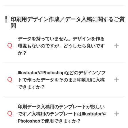
所、在庫の有無によって異なります。正確
商品詳細の荷姿欄をご確認ください。
ります。>>
対象商品はこちら
な日程はスタッフまでお問い合わせくださ
【箱入り】 商品がひとつずつ箱に入って
※最短出荷日は商品によって異なります。各
い。
日本全国へお届けが可能です。なお、海外
います。(白箱、化粧箱、ブリスターパック
印刷用デザイン作成／データ入稿に関するご質
商品ページにてご確認ください
への直接納品は行っておりませんので予め
など)
問
また、商品ページ内の「出荷までのスケジ
ご了承ください。
【袋入り】 商品がひとつずつ袋に入って
ュール」に注文予定日をご入力いただく
います。(透明袋、デザイン袋など)
データを持っていません。デザインを作る
と、おおよその締切日や出荷目安をご確認
【個包装なし】 個包装がされていない状
環境もないのですが、どうしたら良いです
いただけます。
態で納品します。
か？
商品在庫や印刷ラインを確保するために
※化粧箱から白箱への入れ替えや、オリジナ
も、商品が決まりましたらお早めのご発注
ル箱の作成は原則承っておりません。
をお願いいたします。
無料の「
デザインシミュレーター
」を使え
IllustratorやPhotoshopなどのデザインソフ
ば、PCやスマホから簡単にデザインを作成
トで作ったデータをそのまま印刷用に入稿
※土日祝日を除く営業日換算です。
できます。スタンプやテンプレートも豊富
できますか？
※沖縄・離島は追加日数がかかります。
なので、デザインソフトがなくても安心で
す。
IllustratorやPhotoshop、CLIP STUDIOなどの
印刷データ入稿用のテンプレートが欲しい
デザインソフトでこだわりのデザインを作
です／入稿用のテンプレートはIllustratorや
また、「
データ作成サービス
」もご利用い
成したい方は、
完全データ入稿
がおすすめ
Photoshopで使用できますか？
ただけます。ご希望の文言・書体・印刷色
です。