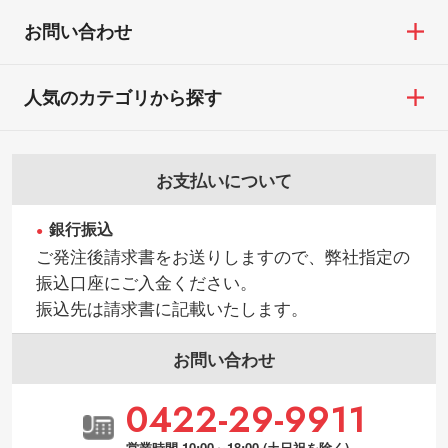
【返品・交換ができない場合】
す。→
詳しく見る
・お客様の元で商品を加工された場合、ま
お問い合わせ
たは商品が破損した場合
・背景がある画像からキャラクター部分だ
・商品到着後7日以上経過している場合
けを使いたいです
人気のカテゴリから探す
・お客様のご都合による返品・交換依頼(商
シンプルな背景のデータや、使いたいキャ
品・色・数量などの注文間違い等)
ラクター部分の輪郭がはっきりしているデ
ータは切り抜き処理が可能です。→
詳しく
お支払いについて
見る
銀行振込
・持っているデータの背景が足りない／塗
ご発注後請求書をお送りしますので、弊社指定の
り足しの作り方が分からない
振込口座にご入金ください。
印刷したいデータが印刷範囲よりも小さい
振込先は請求書に記載いたします。
場合、シンプルな色・柄の背景であれば拡
張が可能です。→
詳しく見る
お問い合わせ
・デザインにQRコードを入れたい／QRコ
0422-29-9911
ードを生成してほしい
URLをご指定いただければ、QRコードを生
営業時間 10:00～18:00 (土日祝を除く)