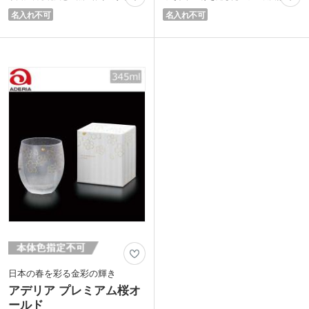
重なる日本ならではの情緒を表現。表面
たい飲み物をより涼しげに演出。魔除け
名入れ不可
名入れ不可
にはみぞれ仕上げと呼ばれる特殊加工が
の「麻の葉」や不老長寿の「菊」など、
施され、キラキラとした輝きが冷たい飲
縁起の良いモチーフを散りばめた金彩の
み物をより一層涼しげな表情に演出しま
丸紋が、お祝いの席に華を添えます。
す。ゆとりのある345mlサイズで、丸み
345mlとゆとりある容量のため、大きな
がかった持ちやすいデザイン。ロックグ
氷を入れたウイスキーはもちろん、カク
ラスだけでなく、冷茶やソフトドリンク
テルやソフトドリンクにも最適です。
など多用途に活躍します。
高級感あふれるギフト箱入り。大切な方
高級感のある化粧箱入り。ご結婚や内祝
への贈り物や、日本文化を伝える記念品
い、季節のギフトにも最適です。手に取
にふさわしい逸品です。
るたびに日本の美しい四季を感じられ
る、情緒あふれる特別な贈り物にいかが
■The Premium NIPPON Taste(ザ プレミ
でしょうか。
アム ニッポン テイスト)
日本古来から伝わる文化や意匠を現在の
■The Premium NIPPON Taste(ザ プレミ
技術・手法でグラスウェアに移したシリ
アム ニッポン テイスト)
ーズ。伝統的でありながら、ガラスとい
日本古来から伝わる文化や意匠を現在の
う素材が持つ透明感と重なる事で、新た
技術・手法でグラスウェアに移したシリ
な風合いが生まれ独特な煌めきを放ちま
ーズ。伝統的でありながら、ガラスとい
す。
う素材が持つ透明感と重なる事で、新た
愛知県にある石塚硝子自社工場で徹底し
な風合いが生まれ独特な煌めきを放ちま
た品質管理のもと大切に作られた安心の
す。
日本製です。
愛知県にある石塚硝子自社工場で徹底し
た品質管理のもと大切に作られた安心の
日本製です。
日本の春を彩る金彩の輝き
アデリア プレミアム桜オ
ールド