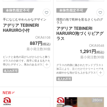
ひらひとひら描き写したグラスウェアシ
リーズです。
手になじむやわらかなデザイン
理想の泡で乾杯を彩るさくらのグ
ラス
アデリア TEBINERI
アデリア TEBINERI
HARUIRO小付
HARUIRO泡づくりビアグ
OKA6108
ラス
887円
(税込)
OKA9548
最小発注数30個
1,291円
(税込)
最小発注数30個
ピンクと金色の花びらがひらひらと舞う
ガラスの小鉢です。両手に収まる丸みを
帯びたデザイン。厚みのあるガラスで、
グラスの内側に施されたサンドブラスト
高級感がありながらも丈夫で扱いやすい
加工により、注ぐだけでクリーミーでき
名入れ不可
のが特徴。副菜の盛り付けや薬味入れ、
め細やかな泡が立ち上がるグラスです。
デザートカップなど、多用途に活躍する
ピンクと金色の花びらがひらひらと舞う
名入れ不可
サイズです。日常の食卓を華やかに演出
優雅なデザイン。日常の晩酌を華やかな
するだけでなく、お祝いの席でも重宝し
ひとときへと変えてくれます。
ます。
日本の美を象徴する桜の意匠は、季節を
日本の美を象徴する桜モチーフのアイテ
問わずお祝いの席を演出するのに最適。
ムは、季節を問わず贈り物として喜ばれ
290mlの適度なサイズ感は、手の小さな
る逸品。結婚式や周年記念など大切な節
方でも持ちやすくビールの美味しさを最
目を彩るギフトとして自信を持っておす
後まで堪能いただけます。
すめします。
上質な化粧箱入りで、ご結婚祝いなどの