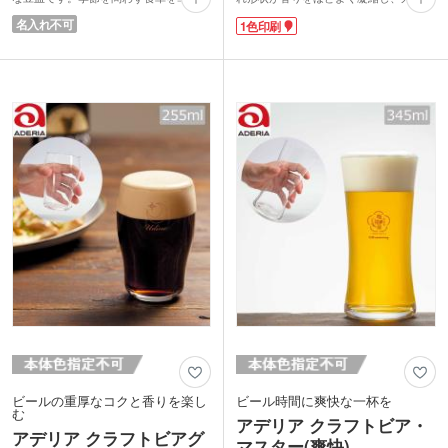
に彩り、特別な日だけでなく、日常のひ
がった飲み口がビールの味わいを口全体
名入れ不可
1色印刷
と時を優雅に演出します。
へ届けてくれます。丸みのある底面でき
手のひらサイズの使い勝手の良い大き
め細かな泡立ちも実現。香り豊かなエー
さ。お醤油皿や薬味入れとしてはもちろ
ルタイプのビールと相性抜群です。
ん、和菓子のお皿や、アクセサリーなど
容量約280mlで、軽く一杯楽しみたい時
の小物置きとしても活用いただけます。
にぴったり。強化ガラスを使用している
ピンクの上品な化粧箱入り。ご結婚祝い
ため長くご愛用いただけます。側面にワ
や内祝い、外国の方へのギフトなどにお
ンポイントで名入れでき、飲料メーカー
すすめです。
のノベルティや飲食店のオリジナルグッ
ズ作成にぴったりです。
■TEBINERI HARUIRO(てびねり はるい
ろ)
陶器のてびねりのような温かみある手づ
くりの魅力をガラスで表現した「てびね
り」シリーズ。グラスを製造する石塚硝
子がある愛知県岩倉市には、「日本さく
ら名所100選」に選ばれている五条川の
桜並木があります。これまで20年間にわ
たりつくり続けてきた「てびねり」に、
五条川の川面一面に舞う花びらを、ひと
ひらひとひら描き写したグラスウェアシ
リーズです。
ビールの重厚なコクと香りを楽し
ビール時間に爽快な一杯を
む
アデリア クラフトビア・
アデリア クラフトビアグ
マスター(爽快)