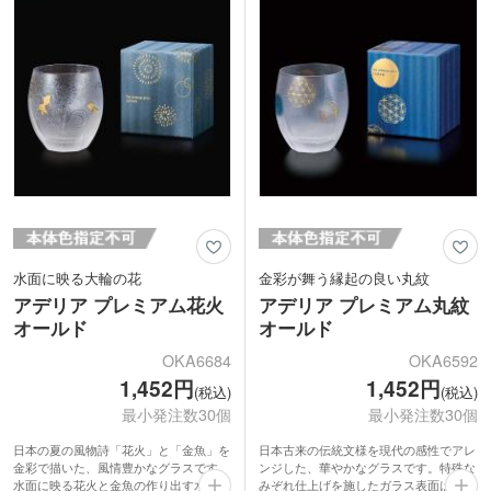
ズや企業の周年記念品などにいかがでし
食洗機にも対応しているので、長くご愛
ょうか。
用いただけます。
水面に映る大輪の花
金彩が舞う縁起の良い丸紋
アデリア プレミアム花火
アデリア プレミアム丸紋
オールド
オールド
OKA6684
OKA6592
1,452円
1,452円
(税込)
(税込)
最小発注数30個
最小発注数30個
日本の夏の風物詩「花火」と「金魚」を
日本古来の伝統文様を現代の感性でアレ
金彩で描いた、風情豊かなグラスです。
ンジした、華やかなグラスです。特殊な
水面に映る花火と金魚の作り出す水紋が
みぞれ仕上げを施したガラス表面は、冷