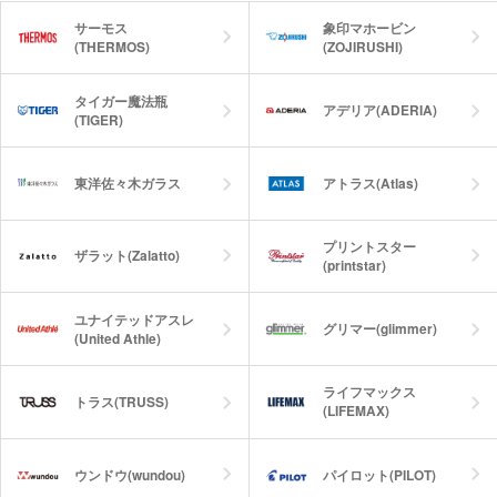
す。
愛知県にある石塚硝子自社工場で徹底し
サーモス
象印マホービン
た品質管理のもと大切に作られた安心の
(THERMOS)
(ZOJIRUSHI)
日本製です。
タイガー魔法瓶
アデリア(ADERIA)
(TIGER)
東洋佐々木ガラス
アトラス(Atlas)
プリントスター
ザラット(Zalatto)
(printstar)
ユナイテッドアスレ
グリマー(glimmer)
(United Athle)
ライフマックス
トラス(TRUSS)
(LIFEMAX)
ウンドウ(wundou)
パイロット(PILOT)