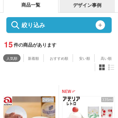
商品一覧
デザイン事例
絞り込み
15
件の商品があります
人気
順
新着順
おすすめ順
安い順
高い順