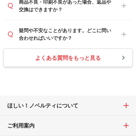
合は白色か淡い色の印刷色をおすすめして
営業日は平日の10:00～18:00で、土日祝日
商品不良・印刷不良があった場合、返品や
写真などを、印刷に適したベクターデータ
おります。
はお休みとなります。注文・見積・お問い
交換はできますか？
に変換します。→
詳しく見る
本体色がナチュラルなど淡色の場合、印刷
合わせは、土日祝日でもお送りいただけれ
をくっきりと目立たせたいときは濃い印刷
ば、出社後速やかに対応いたします。
・フルカラーデータを1色に変換してほしい
お手数をお掛けいたしますが、至急担当ス
疑問や不安なことがあります。どこに問い
色が、柔らかい雰囲気にしたいときは淡い
シルク印刷、レーザー彫刻など印刷方法に
タッフまでご連絡ください。商品の状況を
合わせればいいですか？
印刷色が映えます。
あわせて、フルカラーのデータを1色になお
確認し、改めてご案内いたします。
します。→
詳しく見る
また、お選びいただいた印刷色が本体色に
よくある質問をもっと見る
お問い合わせフォームをご利用ください。1
【返品・交換の対象】
合わない場合や仕上がりに影響しそうな場
・1色印刷でグラデーションや濃淡を表現し
営業日以内に担当スタッフよりメールにて
・お届け時に商品が損傷・故障している場
合は、スタッフから別の色をご案内するこ
たい
ご連絡いたします。
合
ともございます。
網点という技法で濃淡を表現することがで
お急ぎの場合はお電話でのご質問も受け付
・ご注文と異なる商品が届いた場合
きます。濃淡の差が分かるデータに調整い
けております。下記電話番号までお問い合
・印刷不良があった場合
たします。→
詳しく見る
わせください。
※印刷不良は原則として“再印刷”でご対応さ
ほしい！ノベルティについて
せていただいております。
・コーポレートカラーを使って印刷したい
TEL：0422-29-9911 営業時間10:00～
※詳しくは「
商品の良品基準について
」をご
／印刷色にこだわりがある
18:00(土日祝日除く)
覧ください。
DIC・PANTONEなどのカラーチップの指定
ご利用案内
お問い合わせフォームはこちら
や、現物支給による色指定も承っておりま