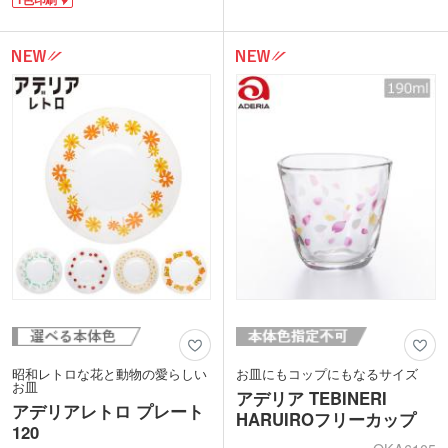
ピルスナータイプと相性抜群です。約
しても使いやすく、テーブルが華やぐか
245mlの小ぶりな容量は“軽く一杯”を楽
わいらしいフォルムです。
しみたい時にぴったり。物理強度の高い
ラインナップは、オレンジのポップな花
強化ガラス製で長くご愛用いただけま
柄が愛らしい「アリス」、愛嬌たっぷり
す。
の動物たちが描かれた「ズーメイト」な
側面にワンポイントで名入れ可能です。
どの全5種類。
店名やブランドロゴを印刷すれば、おし
レトロな専用ボックス入りで、ギフトに
ゃれなノベルティやオリジナルグッズが
最適です。飲み物だけでなく、お菓子を
作成できます。飲料メーカーのキャンペ
盛り付けてティータイムを楽しむなど、
ーン、飲食店の周年記念品などにおすす
日常に彩りと遊び心を添えてくれます。
めです。
昭和レトロな花と動物の愛らしい
お皿にもコップにもなるサイズ
お皿
アデリア TEBINERI
アデリアレトロ プレート
HARUIROフリーカップ
120