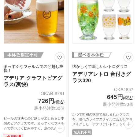
まっすぐなフォルムでのど越し爽
懐かしくて新しいレトログラス
快！
アデリアレトロ 台付きグ
アデリア クラフトビアグ
ラス320
ラス(爽快)
OKA1857
OKAB-6781
645円
(税込)
726円
(税込)
最小発注数30個
最小発注数30個
かつて昭和の家庭で親しまれたグラス
ビールの爽快なのど越しが楽しめる日本
を、現代のライフスタイルに合わせてリ
製のビアグラスです。まっすぐなフォル
メイクした「アデリアレトロ」シリー
ムで勢いよく飲みやすく、底の丸みによ
ズ。丸みのある台座が特徴の台付グラス
名入れ不可
りきめ細かな泡立ちになります。王道の
は、デザートカップやフロートグラスと
1色印刷