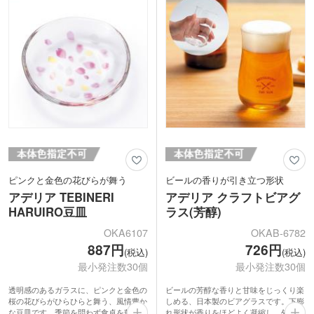
特別な日の記念品として、大切な方への
■TEBINERI HARUIRO(てびねり はるい
贈り物にふさわしいアイテムです。
ろ)
陶器のてびねりのような温かみある手づ
■TEBINERI HARUIRO(てびねり はるい
くりの魅力をガラスで表現した「てびね
ろ)
り」シリーズ。グラスを製造する石塚硝
陶器のてびねりのような温かみある手づ
子がある愛知県岩倉市には、「日本さく
くりの魅力をガラスで表現した「てびね
ら名所100選」に選ばれている五条川の
り」シリーズ。グラスを製造する石塚硝
桜並木があります。これまで20年間にわ
子がある愛知県岩倉市には、「日本さく
たりつくり続けてきた「てびねり」に、
ら名所100選」に選ばれている五条川の
五条川の川面一面に舞う花びらを、ひと
桜並木があります。これまで20年間にわ
ひらひとひら描き写したグラスウェアシ
たりつくり続けてきた「てびねり」に、
リーズです。
五条川の川面一面に舞う花びらを、ひと
ひらひとひら描き写したグラスウェアシ
リーズです。
ピンクと金色の花びらが舞う
ビールの香りが引き立つ形状
アデリア TEBINERI
アデリア クラフトビアグ
HARUIRO豆皿
ラス(芳醇)
OKA6107
OKAB-6782
887円
726円
(税込)
(税込)
最小発注数30個
最小発注数30個
透明感のあるガラスに、ピンクと金色の
ビールの芳醇な香りと甘味をじっくり楽
桜の花びらがひらひらと舞う、風情豊か
しめる、日本製のビアグラスです。下膨
な豆皿です。季節を問わず食卓を華やか
れ形状が香りをほどよく凝縮し、外に広