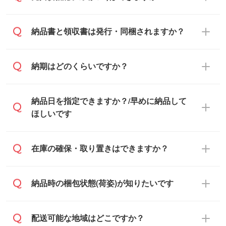
基本的には先入金をお願いしております
納品書と領収書は発行・同梱されますか？
が、自治体・行政機関・学校・病院・上場
企業様 などの場合は、月末締め翌月末払い
納品書・領収書は ご依頼をいただいた場合
納期はどのくらいですか？
に対応可能です。
のみ発行しております。商品への同梱はし
ておらず、通常はPDFデータをメール添付
また、卒業・卒園記念品で対策委員会や個
・印刷する場合(500個程度)
納品日を指定できますか？/早めに納品して
でお送りします。
人様からご注文いただく場合でも、お支払
ご入金、イメージ画像の校了から約2週間
ほしいです
原本の郵送をご希望の場合は、担当スタッ
い元が学校や幼稚園・保育園であれば、同
～2週間半でご納品いたします。
フまたは注文フォームの『ご注文に関する
様の条件でご対応できる場合がございま
備考欄』よりお知らせください。
す。
ご希望の納期がある場合は、お問い合わ
在庫の確保・取り置きはできますか？
・商品のみ注文する場合(サンプル購入を含
ご希望の際は担当スタッフまでお気軽にご
せ・お見積もり・ご注文時にその旨をお知
む)
相談ください。
らせください。
ご入金確認後、1～2営業日で出荷いたし
ご入金確認後に在庫を確保し、注文確定の
納品時の梱包状態(荷姿)が知りたいです
在庫状況や印刷スケジュールを確認のう
ます。
ご連絡を致します。ご入金いただくまで在
え、対応が可能かご案内いたします。
庫の確保はできかねますので予めご了承く
また、お急ぎで印刷をご希望の場合は、最
納期は商品や数量、印刷方法、ご納品場
商品によって異なります。各ページにある
配送可能な地域はどこですか？
ださい。
短5営業日で出荷可能な商品もご用意してお