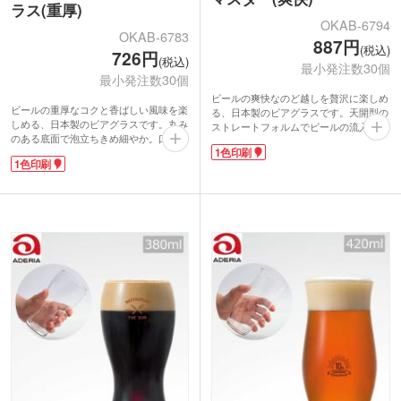
ラス(重厚)
OKAB-6794
OKAB-6783
887円
(税込)
726円
(税込)
最小発注数30個
最小発注数30個
ビールの爽快なのど越しを贅沢に楽しめ
ビールの重厚なコクと香ばしい風味を楽
る、日本製のビアグラスです。天開型の
しめる、日本製のビアグラスです。丸み
ストレートフォルムでビールの流入量が
のある底面で泡立ちきめ細やか。口元を
多くなり、キレのある飲み心地を引き立
1色印刷
すぼめた形状により泡持ちも良く、舌の
てます。王道のピルスナータイプのビー
1色印刷
真ん中へ自然とビールが運ばれていきま
ルと好相性です。容量は350ml缶と同程
す。どっしりとした味わいのスタウトタ
度の約345mlで、ビールをしっかり味わ
イプのビールと相性抜群です。
えます。耐久性の高い強化ガラス製で食
日常使いしやすい容量約255mlで、軽く
洗機対応です。
一杯飲みたい時におすすめ。強化ガラス
側面にワンポイントで名入れできます。
を使用しており、長くご愛用いただけま
上質なオフタイムを演出するアイテムな
す。ワンポイントで名入れできるので、
ので、飲食店のオリジナルグッズや企業
飲料メーカーのノベルティや飲食店のオ
の周年記念品などにおすすめです。
リジナルグッズ作成などにいかがでしょ
うか。