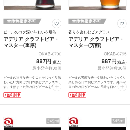
ビールのコク深い味わいを堪能
香りを楽しむビアグラス
アデリア クラフトビア・
アデリア クラフトビア・
マスター(重厚)
マスター(芳醇)
OKAB-6796
OKAB-6795
887円
887円
(税込)
(税込)
最小発注数30個
最小発注数30個
ビールの重厚な香りやコクをじっくり味
ビールの芳醇な香りや味わいをじっくり
わいたい方向けの日本製ビアグラスで
楽しめる日本製ビアグラスです。外広が
す。すぼまった飲み口がビールを舌の真
りの飲み口がビールの風味を口いっぱい
ん中から奥へ運び、深いコクを引き立て
に広げ、下膨れ形状が香りをほどよく凝
1色印刷
1色印刷
ます。どっしりとした味わいのスタウト
縮。グッドデザイン賞も受賞したこだわ
タイプのビールと好相性です。約380ml
り形状です。容量約420mlで、350ml缶
の容量は350ml缶を泡まで楽しむのにぴ
を泡までしっかり味わえます。香り豊か
ったり。強化ガラス製で耐久性に優れ、
なペールエールタイプのビールと相性抜
食洗機にも対応しています。
群です。
側面に1色印刷で名入れ可能です。グッ
側面に1色で名入れ印刷でき、飲食店の
ドデザイン賞を受賞したこだわり形状の
オリジナルグッズや企業の周年記念品な
グラスなので、飲食店のオリジナルグッ
どにぴったりです。強化ガラスを使用し