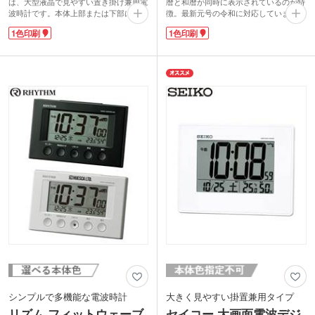
は、大型液晶で見やすい置き掛け兼用電
暦と和暦が同時に表示されているのが特
波時計です。本体上部または下部に1色
徴。最新元号の令和に対応しています。
印刷が可能。
とっさに聞かれるとすぐに出てこない和
1色印刷
1色印刷
標準時刻電波の受信機能により、正確な
暦は、書類の記入時など意外と必要な場
時刻表示を常に維持。正常に電波を受信
面が出てくるもの。日付と一緒に確認で
できる環境で、秒単位で正確な時刻を知
きるので、和暦だけ調べる必要がなくな
ることができます。
って便利です。健康管理の参考になる温
遠くからでも数値がわかりやすいビック
度や湿度も表示され、これ一つあれば
サイズの文字表示で、時刻の表示はもち
日々の生活で必要になる情報がまとめて
ろん日付や曜日、温度がひと目でわかり
わかります。
ます。
1色でさりげなく企業名や学校名を印刷
すれば、もらった人の印象に残る高級記
念品に。永年勤続表彰や社内表彰の景品
にもおすすめです。
シンプルで多機能な電波時計
大きく見やすい掛置兼用タイプ
リズム フィットウェーブ
セイコー 大画面電波デジ