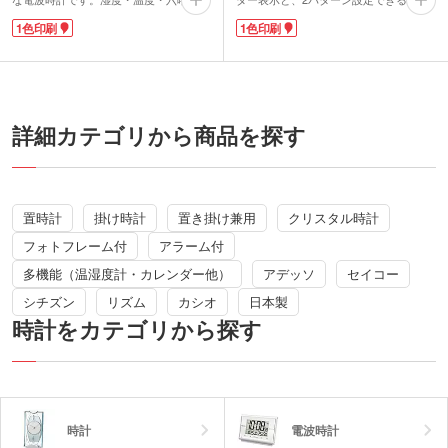
やアラームなど、多機能でマルチに活躍
ラーム機能付きで便利!家族で起きる時
1色印刷
1色印刷
します。操作ボタンが表面に設置してあ
間が違っても、1台で使えます。操作ボ
り、設定がスムーズ!シンプルでスタイ
タンはお部屋に馴染みやすいスッキリし
リッシュな時計は、職場や自宅のリビン
たデザインです。
グなどどんな場所にも馴染みます。
正面に1色印刷が可能です。有名メーカ
正面の下側と裏面電池蓋に1色印刷が可
ーの高級時計は安心品質で、記念品にお
能。信頼の有名メーカーの電波時計。卒
すすめ。ロゴや学校名を入れて周年記念
業記念品や周年記念品に喜ばれます。
品・卒業記念品にいかがでしょうか。
詳細カテゴリから商品を探す
置時計
掛け時計
置き掛け兼用
クリスタル時計
フォトフレーム付
アラーム付
多機能（温湿度計・カレンダー他）
アデッソ
セイコー
シチズン
リズム
カシオ
日本製
時計をカテゴリから探す
時計
電波時計