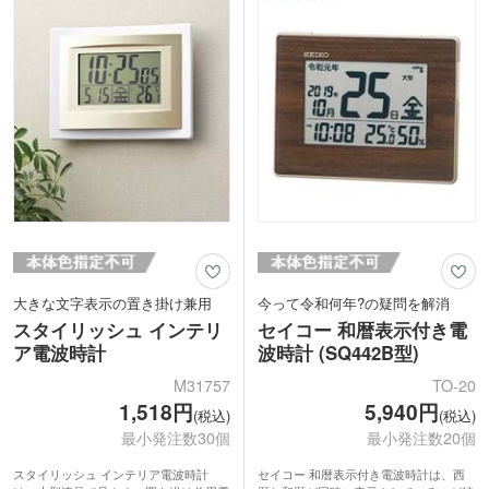
ます。企業や学校の記念品、ファンクラ
ブのグッズにもおすすめです。
大きな文字表示の置き掛け兼用
今って令和何年?の疑問を解消
スタイリッシュ インテリ
セイコー 和暦表示付き電
ア電波時計
波時計 (SQ442B型)
M31757
TO-20
1,518円
5,940円
(税込)
(税込)
最小発注数30個
最小発注数20個
スタイリッシュ インテリア電波時計
セイコー 和暦表示付き電波時計は、西