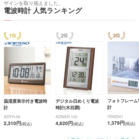
ザインを取り揃えました。
電波時計 人気ランキング
1
2
3
フォトフレーム
温湿度表示付き電波時
デジタル日めくり電波
計
計
時計(木目調)
H092541
ADYH-59
ADNAR-102
1,379円
2,310円
4,620円
(税込)
(税込)
(税込)