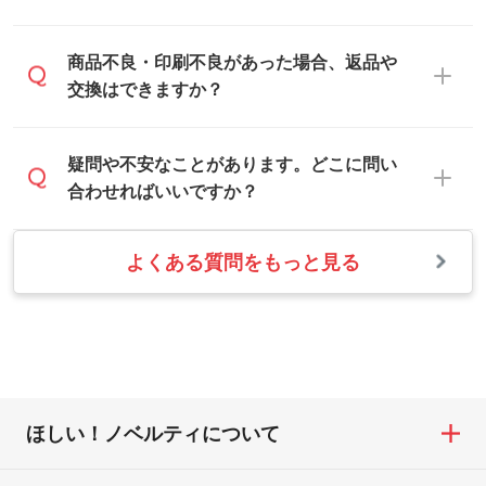
印刷色をご提案させていただきます。
ほしい
い。
本体色がブラック、ネイビーなど濃色の場
解像度の低い画像や、手書きのイラスト、
合は白色か淡い色の印刷色をおすすめして
営業日は平日の10:00～18:00で、土日祝日
商品不良・印刷不良があった場合、返品や
写真などを、印刷に適したベクターデータ
おります。
はお休みとなります。注文・見積・お問い
交換はできますか？
に変換します。→
詳しく見る
本体色がナチュラルなど淡色の場合、印刷
合わせは、土日祝日でもお送りいただけれ
をくっきりと目立たせたいときは濃い印刷
ば、出社後速やかに対応いたします。
・フルカラーデータを1色に変換してほしい
お手数をお掛けいたしますが、至急担当ス
疑問や不安なことがあります。どこに問い
色が、柔らかい雰囲気にしたいときは淡い
シルク印刷、レーザー彫刻など印刷方法に
タッフまでご連絡ください。商品の状況を
合わせればいいですか？
印刷色が映えます。
あわせて、フルカラーのデータを1色になお
確認し、改めてご案内いたします。
します。→
詳しく見る
また、お選びいただいた印刷色が本体色に
よくある質問をもっと見る
お問い合わせフォームをご利用ください。1
【返品・交換の対象】
合わない場合や仕上がりに影響しそうな場
・1色印刷でグラデーションや濃淡を表現し
営業日以内に担当スタッフよりメールにて
・お届け時に商品が損傷・故障している場
合は、スタッフから別の色をご案内するこ
たい
ご連絡いたします。
合
ともございます。
網点という技法で濃淡を表現することがで
お急ぎの場合はお電話でのご質問も受け付
・ご注文と異なる商品が届いた場合
きます。濃淡の差が分かるデータに調整い
けております。下記電話番号までお問い合
・印刷不良があった場合
たします。→
詳しく見る
わせください。
※印刷不良は原則として“再印刷”でご対応さ
ほしい！ノベルティについて
せていただいております。
・コーポレートカラーを使って印刷したい
TEL：0422-29-9911 営業時間10:00～
※詳しくは「
商品の良品基準について
」をご
／印刷色にこだわりがある
18:00(土日祝日除く)