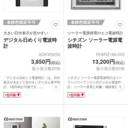
大きい日付表示が見やすい
ソーラー電源併用のエコ電波時計
デジタル日めくり電波時
シチズン ソーラー電源電
計
波時計
ADKW9256
RH8RZ189-003
3,850円
13,200円
(税込)
(税込)
最小発注数20個
最小発注数20個
「デジタル日めくり電波時計」は、日付
シチズン ソーラー電源電波時計はソー
表示が大きくて見やすいデジタル電波時
ラーパワーアシスト式デジタル電波時
計。1色印刷が可能です。
計。ソーラー発電と内臓・補助電池の使
標準電波を受信し、誤差を自動修正する
用で電池の長寿命化を図っています。身
1色印刷
1色印刷
機能を持つ電波時計。一画面で日付と時
近なエコ・SDGsの取組みに。壁置き兼
刻はもちろん、六曜、温度、湿度、「第
用で文字が大きく、遠くからも時間を確
何曜日」が表示されます。特に「第何曜
認できます。温度・湿度・カレンダー表
日」は、病院の休診日やごみ回収日の確
示付き。
認にとっても便利ですね!
正面に1色印刷が可能です。華やかな有
落ち着いた色合いがお部屋のインテリア
名ブランドの高級電波時計。周年記念品
にもしっくり溶け込みますよ。
や創立・竣工記念品など、想いのこもっ
周年記念や同窓会等の記念品として、大
た特別な贈り物にピッタリです。