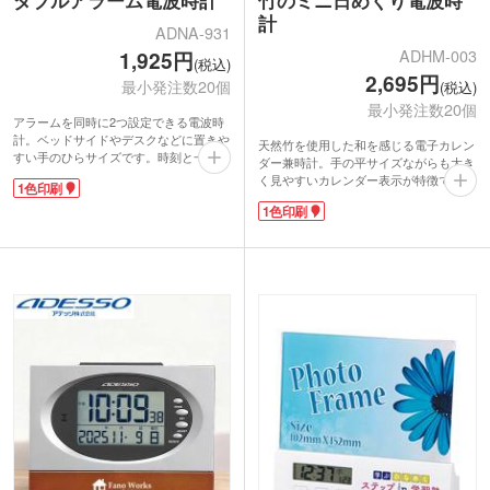
ダブルアラーム電波時計
竹のミニ日めくり電波時
計
ADNA-931
ADHM-003
1,925円
(税込)
2,695円
最小発注数20個
(税込)
最小発注数20個
アラームを同時に2つ設定できる電波時
計。ベッドサイドやデスクなどに置きや
天然竹を使用した和を感じる電子カレン
すい手のひらサイズです。時刻と一緒に
ダー兼時計。手の平サイズながらも大き
日付・温湿度も確認できて便利。暗い部
く見やすいカレンダー表示が特徴です。
1色印刷
屋でも画面を確認できるバックライト機
紙の日めくりカレンダーのようにめくり
能付きです。スヌーズ機能も付いて寝坊
1色印刷
忘れる心配はなし。曜日は第何曜日表示
防止にも。
のため、ゴミ出しやデイケア、病院の予
本体下部には名入れ印刷が可能です。周
約確認などに役立ちます。置き掛け兼用
年記念品や卒業記念品制作にいかがでし
で好きな場所に設置できます。
ょうか。
電子カレンダーは認知症患者の方の自立
支援機器として推奨されています。表面
下部には名入れ印刷が可能ですので、介
護施設・老人ホームの入所記念品・敬老
会のプレゼントなどにいかがでしょう
か。