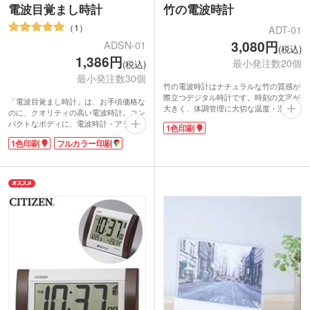
電波目覚まし時計
竹の電波時計
1
ADT-01
3,080円
ADSN-01
(税込)
1,386円
最小発注数20個
(税込)
最小発注数30個
竹の電波時計はナチュラルな竹の質感が
際立つデジタル時計です。時刻の文字が
「電波目覚まし時計」は、お手頃価格な
大きく、体調管理に大切な温度・湿度表
のに、クオリティの高い電波時計。コン
示も付いています。卓上タイプの暖かみ
パクトなボディに、電波時計・アラーム
1色印刷
ある竹枠で玄関やリビング、寝室にピッ
スヌーズ・日付表示・温度表示・バック
タリ。目覚ましはスヌーズ機能付きで
1色印刷
フルカラー印刷
ライト機能が搭載されています。すっき
す。バックライトは天面のボタンで、優
りシンプルなデザインの白い本体に、学
しくオレンジ色に約5秒間点灯します。
校名や会社名などの名入れが映えます。
就寝中など暗い中でも、灯りで目が覚め
卒業記念品やイベント記念品にどうぞ。
てしまう心配がありません。
盤面の上部・下部に1色ロゴ印刷がで
き、開業や周年記念品に人気。竹素材は
時が経つと独自の風合いになり、愛着あ
る記念品になります。