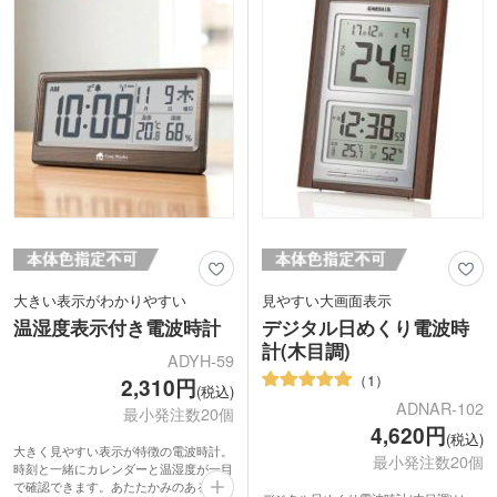
大きい表示がわかりやすい
見やすい大画面表示
温湿度表示付き電波時計
デジタル日めくり電波時
計(木目調)
ADYH-59
1
2,310円
(税込)
ADNAR-102
最小発注数20個
4,620円
(税込)
大きく見やすい表示が特徴の電波時計。
最小発注数20個
時刻と一緒にカレンダーと温湿度が一目
で確認できます。あたたかみのある木目