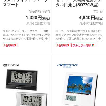
スマート
タル目覚し(SQ770W型)
RH8RZ166SR
TO-12
1,320円
4,840円
(税込)
(税込)
最小発注数30個
最小発注数20個
リズム フィットウェーブスマートは飽
セイコー 大画面電波デジタル目覚しは
きのこないデザインで、使いやすい機能
大きく見やすい時刻表示が嬉しいデジタ
がつまったデジタル電波時計。時刻を自
ル時計。背面に内蔵されたスタンドを使
動で受信します。旅行や出張先にも携帯
えば置時計に、付属のねじを取り付けれ
1色印刷
1色印刷
フルカラー印刷
しやすい軽量でコンパクトなサイズで
ば掛け時計にもなる掛置兼用タイプで
す。アラーム・スヌーズ機能も付いてい
す。時刻表示の下にはカレンダーと温湿
て、不安な早起きもバッチリ。手動の時
度表示があり、お部屋と健康管理に役立
刻合わせも可能で、海外旅行にも持って
ちます。寝室でのご使用に便利なアラー
いけます。
ム・スヌーズ機能付き。アラーム音は
1色名入れ印刷でオリジナルの記念品作
「ダンダントーン」という徐々に音が速
成におすすめ。有名ブランドメーカーの
くなる電子音を採用しています。
時計は卒業記念や創立・周年記念にピッ
名入れは1色またはフルカラー印刷が可
タリです。
能です。シンプルなデザインで名入れが
映えます。有名ブランド品はもらって嬉
しい記念品になります。