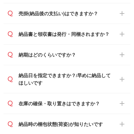
い。土日祝日にご依頼いただいた場合は、
銀行振込のみのご対応となります。
売掛(納品後の支払い)はできますか？
翌営業日以降のご連絡となります。
基本的には先入金をお願いしております
納品書と領収書は発行・同梱されますか？
が、自治体・行政機関・学校・病院・上場
企業様 などの場合は、月末締め翌月末払い
納品書・領収書は ご依頼をいただいた場合
納期はどのくらいですか？
に対応可能です。
のみ発行しております。商品への同梱はし
ておらず、通常はPDFデータをメール添付
また、卒業・卒園記念品で対策委員会や個
・印刷する場合(500個程度)
納品日を指定できますか？/早めに納品して
でお送りします。
人様からご注文いただく場合でも、お支払
ご入金、イメージ画像の校了から約2週間
ほしいです
原本の郵送をご希望の場合は、担当スタッ
い元が学校や幼稚園・保育園であれば、同
～2週間半でご納品いたします。
フまたは注文フォームの『ご注文に関する
様の条件でご対応できる場合がございま
備考欄』よりお知らせください。
す。
ご希望の納期がある場合は、お問い合わ
在庫の確保・取り置きはできますか？
・商品のみ注文する場合(サンプル購入を含
ご希望の際は担当スタッフまでお気軽にご
せ・お見積もり・ご注文時にその旨をお知
む)
相談ください。
らせください。
ご入金確認後、1～2営業日で出荷いたし
ご入金確認後に在庫を確保し、注文確定の
納品時の梱包状態(荷姿)が知りたいです
在庫状況や印刷スケジュールを確認のう
ます。
ご連絡を致します。ご入金いただくまで在
え、対応が可能かご案内いたします。