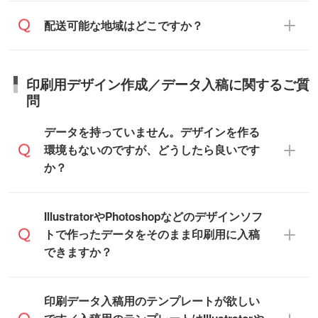
庫の確保はできかねますので予めご了承く
また、お急ぎで印刷をご希望の場合は、最
納期は商品や数量、印刷方法、ご納品場
商品によって異なります。各ページにある
配送可能な地域はどこですか？
ださい。
短5営業日で出荷可能な商品もご用意してお
所、在庫の有無によって異なります。正確
商品詳細の荷姿欄をご確認ください。
ります。>>
対象商品はこちら
な日程はスタッフまでお問い合わせくださ
【箱入り】 商品がひとつずつ箱に入って
※最短出荷日は商品によって異なります。各
い。
日本全国へお届けが可能です。なお、海外
います。(白箱、化粧箱、ブリスターパック
印刷用デザイン作成／データ入稿に関するご質
商品ページにてご確認ください
への直接納品は行っておりませんので予め
など)
問
また、商品ページ内の「出荷までのスケジ
ご了承ください。
【袋入り】 商品がひとつずつ袋に入って
ュール」に注文予定日をご入力いただく
います。(透明袋、デザイン袋など)
データを持っていません。デザインを作る
と、おおよその締切日や出荷目安をご確認
【個包装なし】 個包装がされていない状
環境もないのですが、どうしたら良いです
いただけます。
態で納品します。
か？
商品在庫や印刷ラインを確保するために
※化粧箱から白箱への入れ替えや、オリジナ
も、商品が決まりましたらお早めのご発注
ル箱の作成は原則承っておりません。
をお願いいたします。
無料の「
デザインシミュレーター
」を使え
IllustratorやPhotoshopなどのデザインソフ
ば、PCやスマホから簡単にデザインを作成
トで作ったデータをそのまま印刷用に入稿
※土日祝日を除く営業日換算です。
できます。スタンプやテンプレートも豊富
できますか？
※沖縄・離島は追加日数がかかります。
なので、デザインソフトがなくても安心で
す。
IllustratorやPhotoshop、CLIP STUDIOなどの
印刷データ入稿用のテンプレートが欲しい