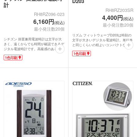
D203
計
RH8RZ203SR
RH8RZ096-023
4,400円
(税込)
6,160円
(税込)
最小発注数20個
最小発注数20個
リズム フィットウェーブD203は時刻の
シチズン 掛置兼用電波時計は文字が大
文字が大きいデジタル電波時計。単行本
きく、遠くからでも時間が確認できるデ
と同じくらいの程よいコンパクトなサイ
ジタル電波時計です。高級感のあるシル
ズ感ですが、棚の上や壁掛け使用でも時
1色印刷
バーと薄茶木目のデザインで、極上品の
間が見やすいです。温度・湿度・カレン
1色印刷
仕上がりに。正面と裏面電池蓋に1色印
ダー・六曜表示にアラーム・スヌーズ付
刷が可能です。信頼の有名ブランド時計
きで機能も充実。操作ボタンは正面に配
は記念品におすすめです。開業記念品や
置されているので設定も簡単です。
周年記念品など特別なシーンで活躍しま
正面と裏面電池蓋に1色印刷が可能で
す。
す。オリジナル名入れで特別な記念品
オフィスや受付で使いやすい、掛置兼用
に。安心品質の有名メーカー時計は、学
タイプ。温度・湿度・カレンダー表示付
校の卒業記念品や企業の周年記念品にお
きです。
すすめです。