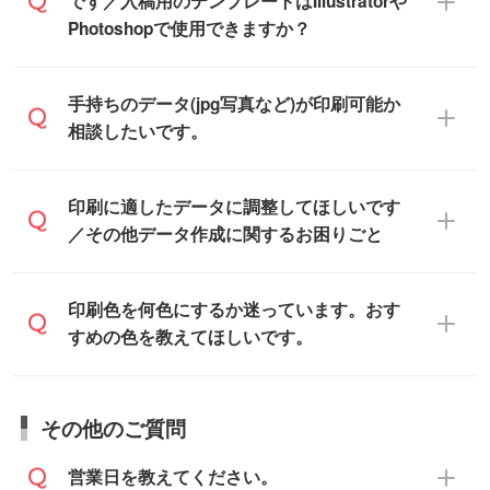
デザインソフトでこだわりのデザインを作
です／入稿用のテンプレートはIllustratorや
また、「
データ作成サービス
」もご利用い
成したい方は、
完全データ入稿
がおすすめ
Photoshopで使用できますか？
ただけます。ご希望の文言・書体・印刷色
です。
をお知らせいただければ、弊社にて無料で
「.ai」形式または「.psd」形式で保存し、
デザインデータを1点作成いたします。
一部商品は入稿用テンプレートのご用意が
手持ちのデータ(jpg写真など)が印刷可能か
お見積・ご注文フォームにアップロードし
あります。各商品ページの『印刷方法・テ
相談したいです。
てご入稿ください。
ンプレート』からダウンロードをお願いい
たします。
ご入稿後は経験豊富なスタッフがデータに
印刷に適したデータ・解像度かどうか、担
印刷に適したデータに調整してほしいです
入稿用のテンプレートはPDF形式ですが、
不備がないかチェックし、お客様と確認し
当スタッフが事前に確認いたします。
／その他データ作成に関するお困りごと
IllustratorやPhotoshopで開いてご利用いた
てから印刷に進みますので、ご安心くださ
データはお見積・ご注文・
お問い合わせフ
だけます。詳しい手順は「
入稿テンプレー
い。
ォーム
へ添付いただくか、担当スタッフ宛
トの使い方
」をご確認ください。
データ作成でお困りの際には、担当スタッ
印刷色を何色にするか迷っています。おす
にメールでお送りください。
フがサポートいたしますのでお気軽にご相
すめの色を教えてほしいです。
仕上がりに影響しそうな点もチェックいた
談ください。
しますので、データのご相談だけでもお気
お問い合わせフォーム
や、見積/注文フォー
軽にお問い合わせください。
お見積・ご注文・
お問い合わせフォーム
か
ムから添付してお送りください。
その他のご質問
らご相談いただきますと、担当スタッフが
なお、印刷用データの作り方に関する詳細
お客様のご希望や商品の本体色を確認し、
・解像度の低いデータをトレース/調整して
営業日を教えてください。
は、「
完全データ入稿
」をご参照くださ