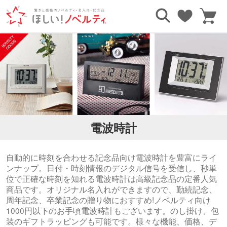
TOP
時計
電波時計
電波時計
自動的に時刻を合わせる記念品向け電波時計を豊富にライ
ンナップ。日付・時刻情報のデジタル信号を受信し、秒単
位で正確な時刻を知れる電波時計は高級記念品の定番人気
商品です。オリジナル名入れができますので、勤続記念、
周年記念、卒業記念の贈り物におすすめ!ノベルティ向け
1000円以下のお手頃電波時計もございます。のし掛け、包
装のギフトラッピングも可能です。様々な機能、価格、デ