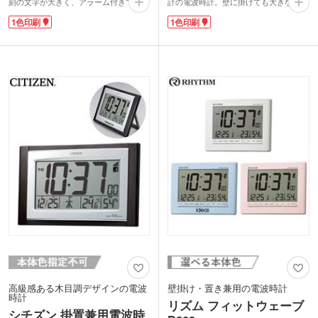
刻の文字が大きく、アラーム付きで湿
計の電波時計。壁に掛けても大きな時計
度・温度・六曜表示など多機能です。天
表示で安心です。背面のスタンドで置時
1色印刷
1色印刷
面のボタンを押せばバックライトが点
計としても使用できます。時計画面は温
灯。暗い場所でも時間を確認できます。
湿度・カレンダー表示に加え、部屋の温
1色名入れ印刷で記念品作成に。有名ブ
度・湿度に合わせた6段階の快適度表示
ランドメーカーの時計は卒業記念や創
機能付き。ひと目でお部屋の状態を確認
立・周年記念にピッタリです。玄関・リ
できるのでお子さまや高齢者と同居され
ビングや寝室、どこに置いても使いやす
ている家庭でも使いやすい商品です。
く、おしゃれなインテリアになります。
名入れは1色での印刷に対応。安心品質
の国内ブランド時計は、記念品としても
らって喜ばれること間違いなしです。
高級感ある木目調デザインの電波
壁掛け・置き兼用の電波時計
時計
リズム フィットウェーブ
シチズン 掛置兼用電波時