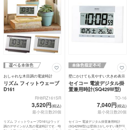
にもなじみます。卒業記念品や開業・周
年記念品にいかがでしょうか。
おしゃれな木目調の電波時計
壁にかけても見やすい大きめ表示
リズム フィットウェーブ
セイコー 電波デジタル掛
D161
置兼用時計(SQ429W型)
RH8RZ161SR
TO-16
3,520円
7,040円
(税込)
(税込)
最小発注数20個
最小発注数20個
リズム フィットウェーブD161はウッド
セイコー 電波デジタル掛置兼用時計
調のデザインが人気の電波時計です。時
(SQ429W型)は壁掛けがしやすい薄型設