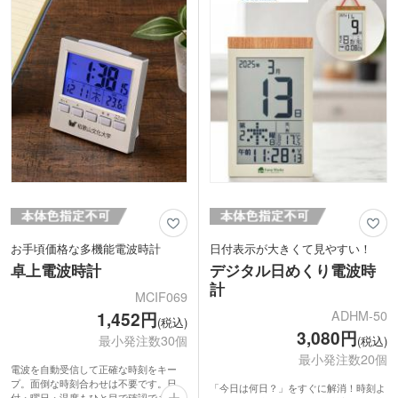
年記念品・卒業記念品など特別なシーン
ます。
の贈り物におすすめです。
お手頃価格な多機能電波時計
日付表示が大きくて見やすい！
卓上電波時計
デジタル日めくり電波時
計
MCIF069
ADHM-50
1,452円
(税込)
3,080円
最小発注数30個
(税込)
最小発注数20個
電波を自動受信して正確な時刻をキー
プ。面倒な時刻合わせは不要です。日
「今日は何日？」をすぐに解消！時刻よ
付・曜日・温度もひと目で確認でき、ア