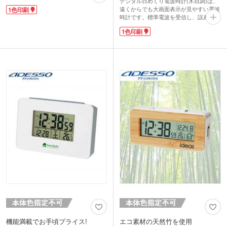
デジタル日めくり電波時計(木目調)は、
調デザインでどんなインテリアにもマッ
遠くからでも大画面表示が見やすい電波
1色印刷
チ。目覚まし時計は便利なスヌーズ機能
時計です。標準電波を受信し、誤差を自
付きで寝室での使用にも。置きでも壁掛
動修正する機能付き。日付と時刻が一目
けでもお使いいただけます。
1色印刷
で分かる大きな表示の他、温度や湿度、
本体下部には名入れ印刷が可能です。周
第何曜日など生活に便利な情報を表示し
年記念品や卒業記念品制作にいかがでし
ます。大切な記念日も最大18日分設定で
ょうか。
きるので、ご家族のお誕生日も忘れませ
ん。
本体の上部か中央に1色でロゴ印刷がで
きます。高齢者施設の開業や内覧会など
の記念品として大変おススメです!
動画提供 : ADESSO OFFICIAL
機能満載でお手頃プライス!
エコ素材の天然竹を使用