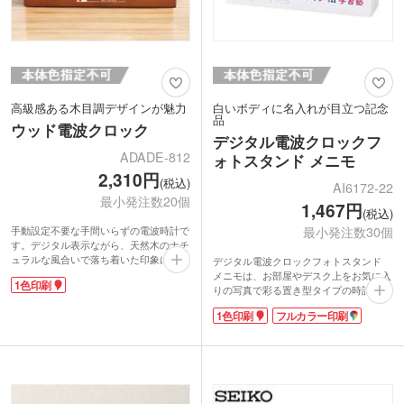
高級感ある木目調デザインが魅力
白いボディに名入れが目立つ記念
品
ウッド電波クロック
デジタル電波クロックフ
ADADE-812
ォトスタンド メニモ
2,310円
(税込)
AI6172-22
最小発注数20個
1,467円
(税込)
最小発注数30個
手動設定不要な手間いらずの電波時計で
す。デジタル表示ながら、天然木のナチ
ュラルな風合いで落ち着いた印象に。大
デジタル電波クロックフォトスタンド
きな液晶表示だから時刻・日付・曜日が
メニモは、お部屋やデスク上をお気に入
1色印刷
ひと目で確認できます。目覚まし＋スヌ
りの写真で彩る置き型タイプの時計で
ーズ機能を搭載し、前面ボタンで直感的
す。L版サイズの写真やポストカードを
1色印刷
フルカラー印刷
に操作できるのも嬉しいポイント。
手早く簡単に差し替えることができま
1色のパッド印刷で名入れが可能です。
す。アラーム機能とカレンダー付き。曜
周年記念や卒業記念品におすすめ。上品
日が漢字で示されるのでパッと見やすく
さと実用性を兼ね備えた、贈り物にふさ
便利です。
わしいアイテムです。
1色かフルカラー印刷が可能。白いボデ
ィへの名入れはロゴやイベント名が映え