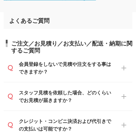
よくあるご質問
ご注文／お見積り／お支払い／配送・納期に関
するご質問
会員登録をしないで見積や注文をする事は
できますか？
可能です。見積・注文フォームにて『ゲス
スタッフ見積を依頼した場合、どのくらい
トのまま進む』ボタンからお進みのうえ、
でお見積が届きますか？
ご依頼ください。
通常、翌営業日までにお送りしておりま
クレジット・コンビニ決済および代引きで
す。混雑状況によっては、お時間をいただ
の支払いは可能ですか？
くこともございます。予めご了承くださ