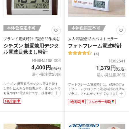
ブランド電波時計で記念品作成を
大人気!記念品のベストセラー
シチズン 掛置兼用デジタ
フォトフレーム電波時計
ル電波目覚まし時計
4
RH8RZ188-006
H092541
4,400円
1,379円
(税込)
(税込)
最小発注数20個
最小発注数30個
シチズン 掛置兼用デジタル電波目覚ま
フォトフレーム電波時計は、好評のフォ
し時計は大きな時刻表示で、遠くからで
トフレームクロックに電波時計の機能を
も見やすい電波時計です。操作ボタンは
プラス。さらに使いやすくなりました。
裏面に配置してあり、スッキリしたデザ
清潔感のある白を活かしたシンプルなデ
1色印刷
1色印刷
フルカラー印刷
インになっています。玄関先・病院など
ザイン。時刻表示の左側に1色印刷とフ
の施設の受付で使いやすい掛け置き兼
ルカラー印刷が可能です。学校名を入れ
用。温度・湿度・カレンダー・六曜表示
て卒業記念品に人気があります。お気に
も付いています。
入りの写真を入れて、玄関先・リビン
正面と裏面電池蓋に1色印刷が可能で
グ、どんな空間にもマッチするので、記
す。名入れ部分が目立ちやすいので、周
念品のベストセラーアイテムになってい