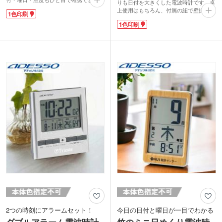
りも日付を大きくした電波時計です。卓
ラーム機能も搭載。バックライト付き
上使用はもちろん、付属の紐で壁掛けも
1色印刷
で、就寝時に明かりを消した枕元でもサ
可能。リビングや玄関先の目に付く場所
ッと確認できます。コンパクトな手のひ
1色印刷
に置いておけます。温度や第何曜日など
らサイズで、デスクや寝室のサイドテー
生活に便利な情報も表示。大切な記念日
ブルなどどこにでもすっきり馴染みま
も最大18日分設定できるので、ご家族の
す。
お誕生日も忘れません。
学校名や会社名を印刷して、卒業・周
やさしい木目調のデザイン。下部中央に
年・開業記念品にいかがでしょうか？毎
1色でロゴ印刷ができます。クリニック
日使う実用品だからこそ手元に残る記念
の開業や内覧会などの記念品として大変
品になりますよ。
おススメです!
2つの時刻にアラームセット！
今日の日付と曜日が一目でわかる