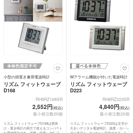
変おススメです。
小型の掛置き兼用電波時計
Wアラーム機能が付いた電波時計
リズム フィットウェーブ
リズム フィットウェーブ
D168
D223
RH8RZ168SR
RH8RZ223SR
2,552円
4,840円
(税込)
(税込)
最小発注数20個
最小発注数20個
リズム フィットウェーブD168は壁掛
リズム フィットウェーブD223は文字が
け・置き時計の両方で使えるコンパクト
大きいデジタル電波時計。温度・カレン
な電波時計です。湿度・温度・六曜表示
ダー表示と、2パターン設定できるWア