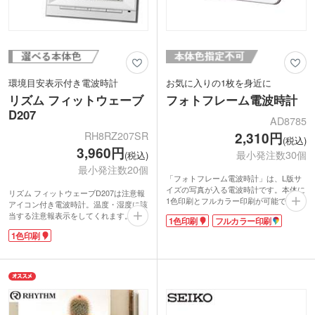
環境目安表示付き電波時計
お気に入りの1枚を身近に
リズム フィットウェーブ
フォトフレーム電波時計
D207
AD8785
RH8RZ207SR
2,310円
(税込)
3,960円
最小発注数30個
(税込)
最小発注数20個
「フォトフレーム電波時計」は、L版サ
イズの写真が入る電波時計です。本体に
リズム フィットウェーブD207は注意報
1色印刷とフルカラー印刷が可能です。
アイコン付き電波時計。温度・湿度に該
フレームはシンプルなホワイトで、印刷
当する注意報表示をしてくれます。コン
1色印刷
フルカラー印刷
が映えます。目につく時計画面のすぐ横
パクトながら文字が大きめのデザイン
に、名入れができます。学校名や企業名
1色印刷
で、天面のボタンを押せばバックライト
を入れて、卒業記念や周年記念に人気の
が点灯するため、どんな場所でも見やす
お品です。クラブやクラス、会社の思い
い置き時計です。アラーム・スヌーズ機
出の集合写真をお仲間と共有できます
能付きなので旅行先のホテルへの携帯に
ね。時刻のほか、温度や日付を表示して
も便利です。
くれ、アラームやスヌーズ機能も充実し
正面と裏面電池蓋に1色印刷が可能で
ています。
す。玄関・リビング・デスクどんな場所