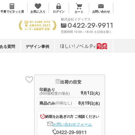
お気に入り
予算で
ピタッと君
ログイン
お問い合わせ
カート
株式会社イディアス
0422-29-9911
営業時間 10:00～18:00 土日祝を除く
ある質問
デザイン事例
出荷の目安
印刷あり
9
1
月
日(火)
(500個程度の場合)
8
19
商品のみ
(印刷なし)
月
日(水)
納期をお急ぎの方 ご相談ください
お問い合わせフォーム
0422-29-9911