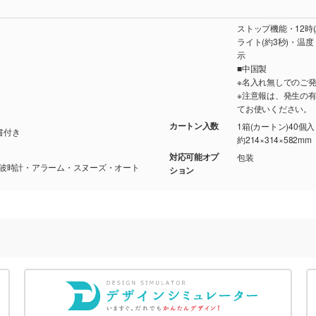
ストップ機能・12時(
ライト(約3秒)・温
示
■中国製
※名入れ無しでのご
※注意報は、発生の
てお使いください。
カートン入数
1箱(カートン)40個
証書付き
約214×314×582mm
対応可能オプ
包装
/電波時計・アラーム・スヌーズ・オート
ション