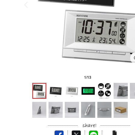
1
/
13