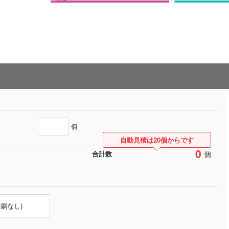
個
自動見積は20個からです
0
個
合計数
印刷なし)