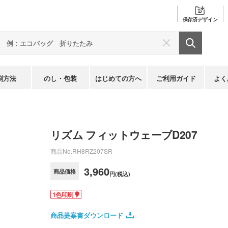
保存済
デザイン
刷方法
のし・包装
はじめての方へ
ご利用ガイド
よく
リズム フィットウェーブD207
商品No.
RH8RZ207SR
3,960
商品価格
円(税込)
1色印刷
商品提案書ダウンロード