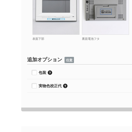
表面下部
裏面電池フタ
追加オプション
任意
包装
実物色校正代