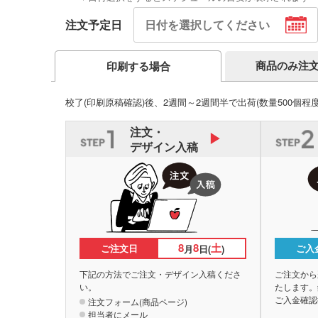
注文予定日
商品のみ注
印刷する場合
校了(印刷原稿確認)後、2週間～2週間半で出荷
(数量500個程
注文・
デザイン入稿
8
8
土
ご注文日
ご入
月
日(
)
下記の方法でご注文・デザイン入稿くださ
ご注文から
い。
たします。
ご入金確認
注文フォーム(商品ページ)
担当者にメール