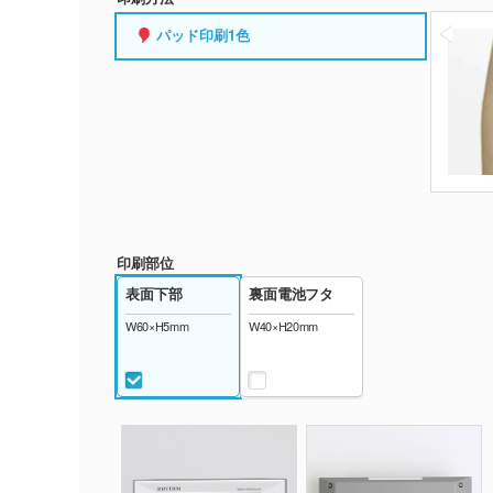
パッド印刷1色
印刷部位
表面下部
裏面電池フタ
W60×H5mm
W40×H20mm