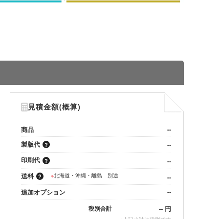
見積金額(概算)
商品
--
製版代
--
印刷代
--
送料
※
北海道・沖縄・離島 別途
--
追加オプション
--
--
円
税別合計
※
上記小計は税別です