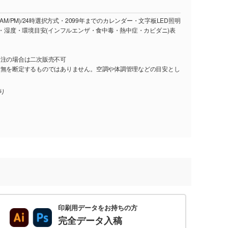
AM/PM)/24時選択方式・2099年までのカレンダー・文字板LED照明
度・湿度・環境目安(インフルエンザ・食中毒・熱中症・カビダニ)表
発注の場合は二次販売不可
有無を断定するものではありません。空調や体調管理などの目安とし
入り
印刷用データをお持ちの方
完全データ入稿