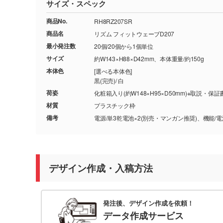
サイズ・スペック
商品No.
RH8RZ207SR
商品名
リズム フィットウェーブD207
最小発注数
20個/20個から1個単位
サイズ
約W143×H88×D42mm、本体重量/約150g
本体色
[選べる本体色]
黒(完売)/ 白
荷姿
化粧箱入り(約W148×H95×D50mm)※取説・保
材質
プラスチック枠
備考
電源/単3乾電池×2(別売・マンガン推奨)、機能
デザイン作成・入稿方法
発注後、デザイン作成を依頼！
データ作成サービス