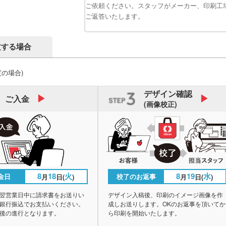
ご依頼ください。スタッフがメーカー、印刷工
ご返答いたします。
文する場合
度の場合)
デザイン
確認
ご入金
(画像校正)
8
18
火
8
19
水
金日
校了のお返事
月
日(
)
月
日(
)
翌営業日中に請求書をお送りい
デザイン入稿後、印刷のイメージ画像を作
銀行振込でお支払いください。
成しお送りします。OKのお返事を頂いてか
後の進行となります。
ら印刷を開始いたします。