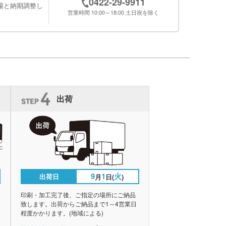
0422-29-9911
場と納期調整し
営業時間 10:00～18:00 土日祝を除く
出荷
9
1
火
出荷日
月
日(
)
印刷・加工完了後、ご指定の場所にご納品
致します。出荷からご納品まで1～4営業日
程度かかります。(地域による)