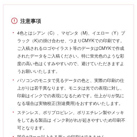
注意事項
4色とはシアン（C）、マゼンタ（M)、イエロー（Y）ブ
ラック（K)の掛け合わせ、つまりCMYKでの印刷です。
ご入稿されるロゴやイラスト等のデータはCMYKで作成
されたデータをご入稿ください。
特に蛍光色のような彩
度の高い色はくすみやすいので、避けていただきますよ
うお願いいたします。
パソコンのモニタで見るデータの色と、実際の印刷の仕
上がりは若干異なります。
モニタは光での表現に対し、
印刷はインクでの表現になるためです。
仕上がりが気に
なる場合は実物校正(別途費用)をおすすめいたします。
ステンレス、ポリプロピレン、ポリエチレン製やメッキ
をしてある製品は
インク剥がれが起きやすいため印刷不
可となります。
凹凸が3ｍｍ以上ある面への印刷はできません。