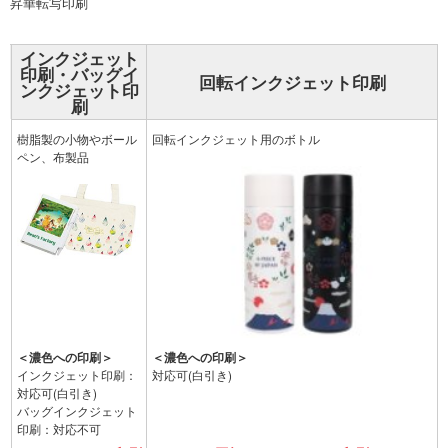
昇華転写印刷
インクジェット
印刷方法
印刷・
バッグイ
回転インクジェット印刷
ンクジェット印
刷
印刷範囲
樹脂製の小物やボール
回転インクジェット用のボトル
ペン、布製品
濃色への印刷
＜濃色への印刷＞
＜濃色への印刷＞
インクジェット印刷：
対応可(白引き)
対応可(白引き)
バッグインクジェット
印刷：対応不可