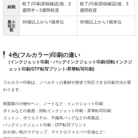
校了(印刷原稿確認)後、2
校了(印刷原稿確認)後、3
納期
週間半～3週間程度
週間程度
30個以上から1個単位
30個以上から1個単位
最小
発注
数
4色(フルカラー)印刷の違い
(インクジェット印刷・バッグインクジェット印刷/回転インクジ
ェット印刷/DTF転写プリント/昇華転写印刷)
フルカラー印刷は、ノベルティの素材や形状で対応できる印刷方法が変
わります。
樹脂製の小物やペン、ノートなど：インクジェット印刷
ボトルなどの曲面：回転インクジェット印刷・昇華転写印刷
コットン、ポリエステル、不織布バッグなどの布製品：
バッグインクジェット印刷・DTF転写プリント
白や淡い色のマグカップ、マイクロファイバー生地など：