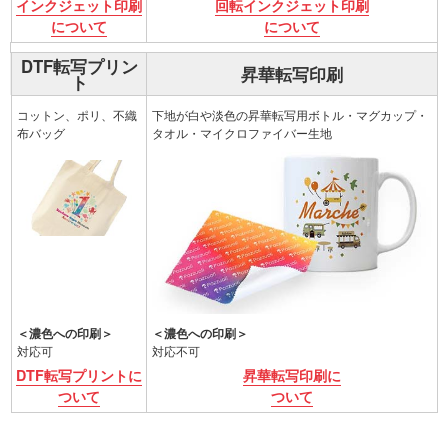
詳細
インクジェット印刷
回転インクジェット印刷
について
について
DTF転写プリン
印刷方法
昇華転写印刷
ト
印刷範囲
コットン、ポリ、不織
下地が白や淡色の昇華転写用ボトル・マグカップ・
布バッグ
タオル・マイクロファイバー生地
濃色への印刷
＜濃色への印刷＞
＜濃色への印刷＞
対応可
対応不可
詳細
DTF転写プリントに
昇華転写印刷に
ついて
ついて