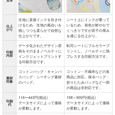
見本
生地に直接インクを吹き付
シート上にインクが乗って
けるため、生地の風合いを
いるため、発色が鮮やかで
仕上
がり
残しつつも柔らかで自然な
くっきりですが若干の厚み
仕上がりです。
を感じる仕上がり。
データ化されたデザイン原
転写シートにフルカラープ
稿をそのままノベルティに
リントし、ノベルティに熱
印刷
内容
インクジェットプリントす
プレスする印刷方法です。
る印刷方法です。
コットンバッグ・キャンバ
コットン・不織布などの各
スバッグ・シーチング素材
商品に対応。保冷バッグ・
素材
対象
のバッグ。
折りたたみバッグなど一部
の商品は非対応です。
116〜443円(税込)
158～900円(税込)
印刷
データサイズによって価格
データサイズによって価格
代
が変動します。
が変動します。