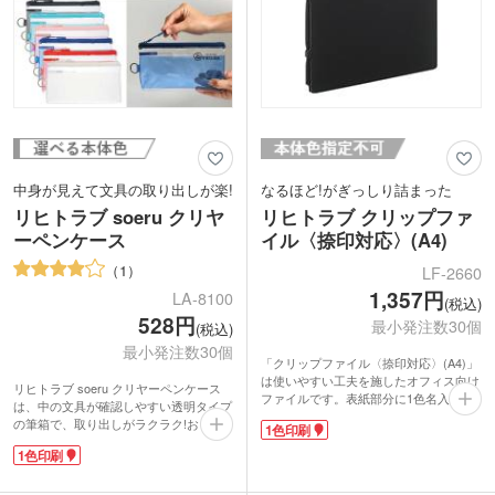
中身が見えて文具の取り出しが楽!
なるほど!がぎっしり詰まった
リヒトラブ soeru クリヤ
リヒトラブ クリップファ
ーペンケース
イル〈捺印対応〉(A4)
1
LF-2660
1,357円
LA-8100
(税込)
528円
最小発注数30個
(税込)
最小発注数30個
「クリップファイル〈捺印対応〉(A4)」
は使いやすい工夫を施したオフィス向け
リヒトラブ soeru クリヤーペンケース
ファイルです。表紙部分に1色名入れが
は、中の文具が確認しやすい透明タイプ
できます。
の筆箱で、取り出しがラクラク!おしゃ
1色印刷
微妙なクッション性と紙が滑りにくい素
れな色付きの内ポケットには、小物を分
材によって、電車の中でも文字をきれい
1色印刷
けて入れられます。側面のリングは、キ
に書くことができ、契約書に印鑑を美し
ーホルダーを付けることができます。
く捺印できます。裏表紙に資料や名刺を
暮らしに彩りを“そえる”文具メーカー