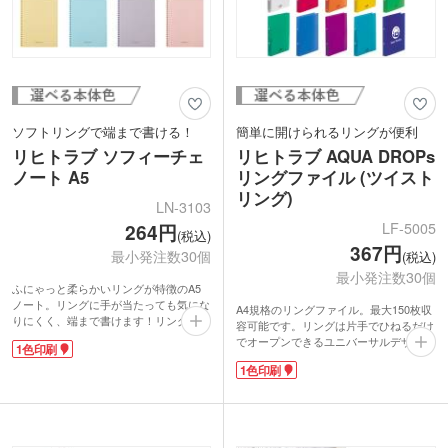
ソフトリングで端まで書ける！
簡単に開けられるリングが便利
リヒトラブ ソフィーチェ
リヒトラブ AQUA DROPs
ノート A5
リングファイル (ツイスト
リング)
LN-3103
LF-5005
264円
(税込)
367円
最小発注数30個
(税込)
最小発注数30個
ふにゃっと柔らかいリングが特徴のA5
ノート。リングに手が当たっても気にな
A4規格のリングファイル。最大150枚収
りにくく、端まで書けます！リングノー
容可能です。リングは片手でひねるだけ
トならではの360℃折り返し使用ももち
でオープンできるユニバーサルデザイ
1色印刷
ろん可能。ノートを使い切ったら、リン
ン。リングを触らずオープナーをスライ
グを切ってリーフを取り外せます。取り
1色印刷
ドしてもリングを開けることができま
外したリーフはリヒトラブのツイストノ
す。閉じる時も金具をつまむだけで簡単
ートやオープンリングノートシリーズに
です。
移し替えができます。分別廃棄もラクチ
表紙には水滴をイメージしたピンドット
ンです。
エンボス入り。厚めのポリプロピレン製