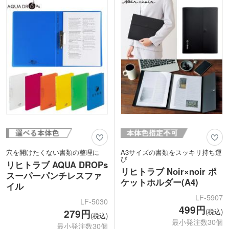
最後のページには付箋やシールを入れら
で長く使えます。表紙に1色印刷が可能
れるオープンポケット付き。リーフは定
で、学校名や企業名を入れたオリジナル
番のB罫(6mm)です。
グッズを製作できます。
穴を開けたくない書類の整理に
A3サイズの書類をスッキリ持ち運
び
リヒトラブ AQUA DROPs
リヒトラブ Noir×noir ポ
スーパーパンチレスファ
ケットホルダー(A4)
イル
LF-5907
LF-5030
499円
(税込)
279円
(税込)
最小発注数30個
最小発注数30個