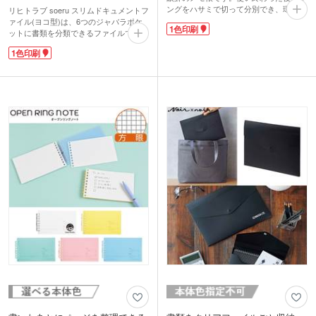
ングをハサミで切って分別でき、環境に
リヒトラブ soeru スリムドキュメントフ
配慮されています。リーフはリヒトラブ
ァイル(ヨコ型)は、6つのジャバラポケ
1色印刷
のオープンリングノートやツイストノー
ットに書類を分類できるファイルです。
トに綴じ替え可能で、メモを無駄なく活
薄型A4ファイルがそのまま入る嬉しい
1色印刷
用できるのも魅力。背面には名刺サイズ
サイズ。間口が大きく開くので出し入れ
のカードや切り取ったメモを収納できる
もスムーズに行えます。フラップを後ろ
オープンポケット付きです。
に折り返して固定すると、さらに見やす
表紙に1色印刷で企業ロゴや学校名の名
く素早く書類を取り出せます。分類・整
入れができます。人気文具メーカーの商
理で便利なインデックスシール付き。暮
品なので、年代性別問わず喜ばれるノベ
らしに彩りを「そえる」文具メーカー
ルティの作成にぴったりです。
LIHIT LAB.(リヒトラブ)の商品です。
1色印刷が可能。学校関係からオフィス
の書類整理だけではなく、家での取説収
納にも幅広く使えるファイル。企業やシ
ョップのオリジナルグッズに人気のノベ
ルティです。