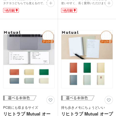
タテヨコどちらでも使えるので、アイデ
使いやすく、長く愛用いただけます。リ
ィア次第で様々な使い方ができます。リ
ーフはメモにもアイデアノートにも便利
1色印刷
1色印刷
ーフは気軽に差し替えられ、情報の整理
なドット方眼罫。表紙がしっかりしてい
に便利です。しっかりとした表紙で立っ
るので、立ったままでも筆記できます。
たままの書き込みもOK。オンオフ問わ
オンオフ問わず使いやすいおしゃれなカ
ず使いやすいシンプルなデザインが魅力
ラーも魅力です。
です。
校章や企業名を表紙に印刷して、学校説
表紙に1色で校章や企業名を印刷できま
明会のノベルティや入社記念品として配
す。学校説明会や自己啓発セミナーなど
布できます。人気の事務用品メーカー
の来場者へ配布したり、卒業記念品や周
「リヒトラブ」の商品なので、学生から
年記念品として学生や社員に贈るのにぴ
社会人まで幅広く喜ばれる名入れアイテ
ったりです。
ムです。
PC前にも収まるサイズ
持ち歩きメモにちょうどいい
リヒトラブ Mutual オー
リヒトラブ Mutual オープ