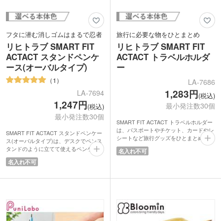
フタに潜む消しゴムはまるで忍者
旅行に必要な物をひとまとめ
リヒトラブ SMART FIT
リヒトラブ SMART FIT
ACTACT スタンドペンケ
ACTACT トラベルホルダ
ース(オーバルタイプ)
ー
1
LA-7686
1,283円
LA-7694
(税込)
1,247円
最小発注数30個
(税込)
最小発注数30個
SMART FIT ACTACT トラベルホルダー
は、パスポートやチケット、カードやレ
SMART FIT ACTACT スタンドペンケー
シートなど旅行グッズをひとまとめ出来
ス(オーバルタイプ)は、デスクでペンス
る便利アイテム。
タンドのように立てて使えるペンケース
名入れ不可
旅行では荷物が増える中、貴重品をなく
で、ペンは約15本入ります。ファスナー
名入れ不可
さないよう持ち歩くのが心配ですよね。
を開けて本体を握り、上から押すと底の
トラベルホルダーは、ポケットがたくさ
でっぱりがへこんでペンスタンドに早変
ん付いているので整理しやすく、かばん
わり!使いたいペンが一目で見つかるの
の中にも入れやすいコンパクトな設計。
で、筆記作業がスムーズに。しまうとき
さらに生地には撥水加工がされているの
は底を引っ張り出すとペンケースに戻り
で、水や汚れに強いという安心感!記念
ます。楕円形なので転がる心配もなく、
品や贈り物にいかがでしょう。
スリムで持ち運びに適しています。国内
文具メーカーLIHIT LAB.(リヒトラブ)の