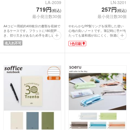
LA-2039
LN-3201
719円
257円
(税込)
(税込)
最小発注数30個
最小発注数30個
A4コピー用紙約400枚分の書類を収納で
やわらかなPP製リングを採用した使い
きるケースです。フラットに180度開
心地の良いノートです。筆記時に手が当
き、切り欠きがあるため手を差し込んで
たっても違和感が出にくく、快適にメモ
出し入れしやすくなっています。書類整
が取れます。使い終わったらリングをハ
名入れ不可
1色印刷
理だけでなく、ガジェット類やお子さま
サミで切って分別でき、環境にも配慮。
のおもちゃの整理整頓などにも便利で
リーフはリヒトラブのオープンリングノ
す。しっかり閉じるボックス形状で、棚
ートやツイストノートへ綴じ替えできま
に立てて置いておけます。
す。背面に付箋や切り取ったメモを入れ
生活に馴染むシンプルデザインで、オン
られるオープンポケット付き。文庫本程
オフ問わず使いやすいです。企業の周年
度のサイズ感で持ち運びに便利です。
記念品として社員へプレゼントしたり、
表紙に企業ロゴや学校名を1色で印刷で
卒業記念品として生徒へ配布するのにい
きます。人気文具メーカーの商品なの
かがでしょうか。
で、幅広く喜ばれるノベルティとしてお
すすめです。