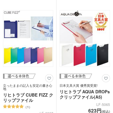
入れておける透明ポケットがあり、カタ
LIHIT LAB.(リヒトラブ)の商品。耐久性
ログも挟めます。
があり軽量なPVC素材を使用。スリムな
クリップ部分は、片手で上部を押さえて
マチ付きでペンは約20本入ります。
簡単にオープン&ロックできます。ロッ
1色名入れ印刷をすれば、オリジナルペ
クが付いているので挟んだ下の資料を片
ンケースが作れます。セミナーやオープ
手で「さっ」と取り出せます。
ンキャンパスにおすすめのノベルティで
す。
動画提供 : リヒトラブ【公式】
立ったままの記入も安定の書き心
日本文具大賞 優秀賞受賞!
地
リヒトラブ AQUA DROPs
リヒトラブ CUBE FIZZ ク
クリップファイル(A5)
リップファイル
LF-5065
1
623円
(税込)