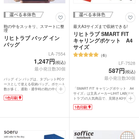
鞄の中をスッキリ、スマートに整
最大A3サイズまで収納できる!
理
リヒトラブ SMART FIT
リヒトラブ バッグ イン
キャリングポケット A4
バッグ
サイズ
LA-7554
6
1,247円
(税込)
LF-7528
最小発注数30個
587円
(税込)
最小発注数30個
バッグ イン バッグは、タブレットPCケ
ースとして使える収納バッグ。ポケット
「SMART FIT キャリングポケット A4
数が多く、通勤・通学時の鞄の中をスッ
サイズ」は文具メーカーLIHIT LAB(リヒ
キリ整理できます。バッグ内にはA4ク
1色印刷
トラブ)の人気商品で、見開きA3サイズ
リアファイルも収納可能です。薄型13イ
まで収納できる、薄くて丈夫なポケット
ンチ程度のタブレット端末・PCが入り
1色印刷
式ファイル。コピー用紙100枚程入る収
ます。表面にはペンやモバイルバッテリ
納量があるファイルです。表紙部分に名
ー、文庫本など小分けに収納できるポケ
入れができます。
ット付き。フラットタイプなので鞄の中
最後のページにはカード差しとフタ付ポ
に入れてもかさばらず持ち運びに便利で
ケットが付いてるので、名刺や領収書、
す。しっかりとハリのある素材で2mm
ふせん、ボールペン、ハンコなど細々と
厚のクッションが端末を保護してくれま
したアイテムを落とさずに収納できま
す。このバッグひとつ持ち出せばどこで