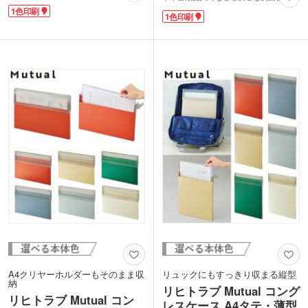
の使用にぴったり。資料やプリントの整
す。サイドストッパーでA4用紙をきれい
1色印刷
理に便利なA4サイズで、日常に寄り添
1色印刷
に揃えられます。吊り下げて使えるフッ
う深みのある色味が魅力です。学生から
ク穴付きで掲示にも便利です。クリップ
社会人まで幅広い世代にご利用いただけ
付きのペンを挟めるペンホルダーも付い
ます。
ています。
表紙には1色印刷で企業ロゴや学校名を
ワンポイントまたは大きめに1色印刷の
名入れ可能。高品質ながらもリーズナブ
名入れが可能です。企業ロゴ入りの周年
ルな「LIHIT LAB.(リヒトラブ)」の商品
記念品や、クリニックのスタッフ用備品
は、周年記念品や卒業記念品などに人気
などにいかがでしょうか。
です。
A4クリヤーホルダーもそのまま収
リュックにもすっきり収まる縦型
納
リヒトラブ Mutual コング
リヒトラブ Mutual コン
レスケース A4タテ・薄型