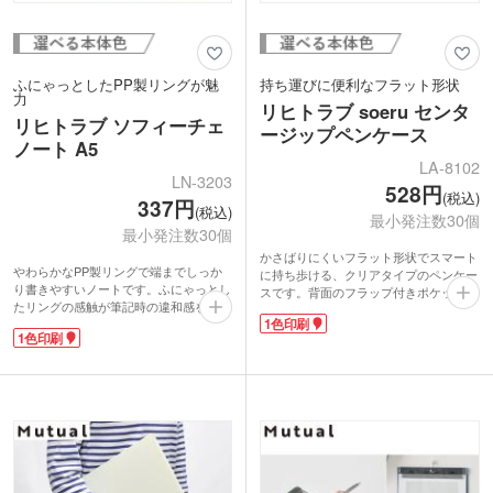
ふにゃっとしたPP製リングが魅
持ち運びに便利なフラット形状
力
リヒトラブ soeru センタ
リヒトラブ ソフィーチェ
ージップペンケース
ノート A5
LA-8102
LN-3203
528円
(税込)
337円
(税込)
最小発注数30個
最小発注数30個
かさばりにくいフラット形状でスマート
やわらかなPP製リングで端までしっか
に持ち歩ける、クリアタイプのペンケー
り書きやすいノートです。ふにゃっとし
スです。背面のフラップ付きポケット
たリングの感触が筆記時の違和感を軽減
で、お気に入りの付箋やステッカーを見
1色印刷
してくれます。使い終わったらハサミで
せながら収納できます。コスメやリップ
1色印刷
切って分別でき、環境にも配慮。リーフ
クリームなど、こまごましたアイテムの
はリヒトラブのオープンリングノートや
収納にも便利。日常に彩りを添えるおし
ツイストノートに綴じ替えできます。背
ゃれなニュアンスカラーが魅力です。
面にはオープンポケットも付いて実用性
表面にはワンポイントで1色印刷できま
抜群です。
す。人気文具メーカー「リヒトラブ」の
表紙に企業ロゴや学校名を1色印刷でき
商品は、卒業記念品やオリジナルグッズ
ます。企業説明会のノベルティから卒業
制作などにおすすめです。
記念品まで、幅広く喜ばれる人気文具メ
ーカーのステーショナリーです。