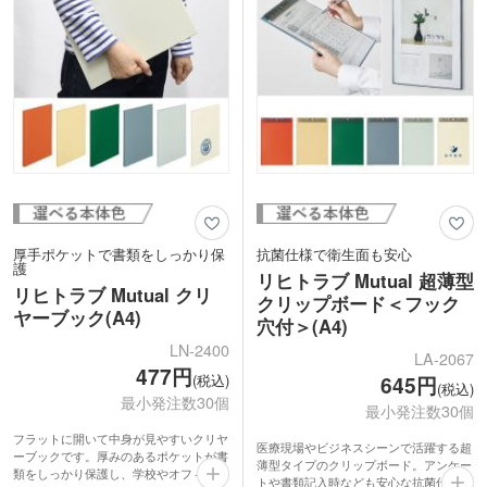
厚手ポケットで書類をしっかり保
抗菌仕様で衛生面も安心
護
リヒトラブ Mutual 超薄型
リヒトラブ Mutual クリ
クリップボード＜フック
ヤーブック(A4)
穴付＞(A4)
LN-2400
LA-2067
477円
(税込)
645円
(税込)
最小発注数30個
最小発注数30個
フラットに開いて中身が見やすいクリヤ
医療現場やビジネスシーンで活躍する超
ーブックです。厚みのあるポケットが書
薄型タイプのクリップボード。アンケー
類をしっかり保護し、学校やオフィスで
トや書類記入時なども安心な抗菌仕様で