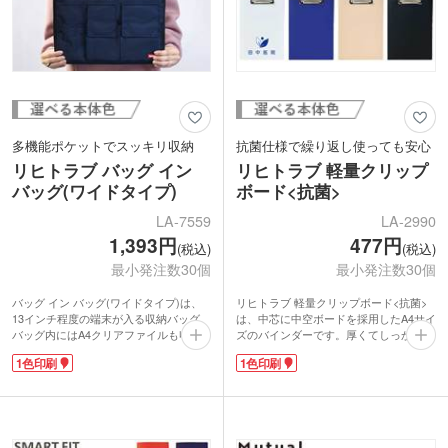
アップノベルティにいかがでしょうか。
動画提供:LIHIT LAB.
多機能ポケットでスッキリ収納
抗菌仕様で繰り返し使っても安心
リヒトラブ バッグ イン
リヒトラブ 軽量クリップ
バッグ(ワイドタイプ)
ボード<抗菌>
LA-7559
LA-2990
1,393円
477円
(税込)
(税込)
最小発注数30個
最小発注数30個
バッグ イン バッグ(ワイドタイプ)は、
リヒトラブ 軽量クリップボード<抗菌>
13インチ程度の端末が入る収納バッグ。
は、中芯に中空ボードを採用したA4サイ
バッグ内にはA4クリアファイルも収納
ズのバインダーです。厚くてしっかりし
可能です。表面にはペンや小型ノートに
ているのに、重さはキウイフルーツ1個
1色印刷
1色印刷
ぴったりなポケットが種類ごとについて
分の約125gと超軽量で持ち運びにぴった
います。他にも内側に2つ、背面に大き
り。抗菌仕様でいつでも清潔だから繰り
なポケットが1つ付き。小分けに入れる
返しの使用に安心です。吊り下げての使
ので、鞄の中の整理整頓に大活躍!この
用に便利なフック穴付き。
バッグひとつで作業用のアイテムをまと
バインダー表面に1色で名入れ可能。印
めて持ち運びできます。
刷範囲が大きいので、ロゴや企業名がし