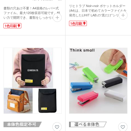
リヒトラブ Noir×noir ポケットホルダー
書類の穴あけ不要！A4規格のレバー式
(A4)は、日本で初めてカラーファイルを
ファイル。最大120枚収容可能です。軽
発売したLIHIT LAB.の“黒だけ”シリーズ
い力で開閉でき、書類をしっかりホール
のホルダーです。「プラスチックと、と
ド。穴を開けたくない資料の保管に便利
1色印刷
もに暮らす。」をコンセプトに、プラス
1色印刷
です。
チックのシートから製品を作る過程で出
表紙には水滴をイメージしたピンドット
てしまう端材を集め、新しいシートに生
エンボス入り。厚めのポリプロピレン製
まれ変わったeco商品です。様々なシー
で長く使えます。表紙に1色印刷が可能
ンに馴染みやすく、表面は傷や指紋が目
で、学校名や企業名を入れたオリジナル
立ちにくいマット仕上げ。パーツにはス
グッズを製作できます。
モークブラックを採用してとってもお洒
落です。
見開きでA3のコピー用紙が挟め、入れや
すいラウンドタイプの厚口ポケット。A4
サイズまでは10か所収納可能です。ホッ
クボタンで留められ、スマートに持ち運
べます。
印刷は1色印刷が可能です。学習塾や専
門学校の記念品、金融関係のノベルティ
にいかがでしょうか。
動画提供:LIHIT LAB.