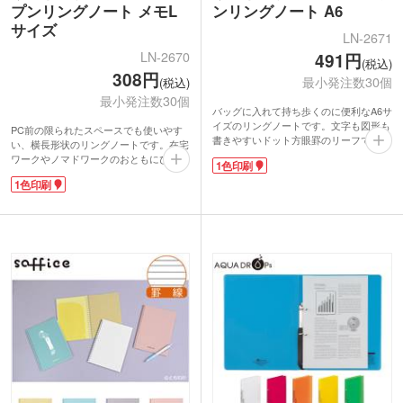
プンリングノート メモL
ンリングノート A6
サイズ
LN-2671
LN-2670
491円
(税込)
308円
最小発注数30個
(税込)
最小発注数30個
バッグに入れて持ち歩くのに便利なA6サ
イズのリングノートです。文字も図形も
PC前の限られたスペースでも使いやす
書きやすいドット方眼罫のリーフで、オ
い、横長形状のリングノートです。在宅
ンオフ問わず活用できます。しっかりし
ワークやノマドワークのおともにぴった
1色印刷
た表紙で立ったままの筆記もOK。タテ
り！表紙がしっかりしているので、立っ
ヨコどちらでも使えます。リーフの取り
1色印刷
たままの筆記もOK。タテヨコどちらで
外しが簡単にできるので、メモの整理が
も使えます。リーフの取り外しが簡単に
しやすいです。
できて、メモの整理に便利です。
表紙に1色で企業ロゴや学校名を印刷で
表紙に1色で名入れできます。企業ロゴ
き、販促効果の高いノベルティが制作で
や学校名を印刷するだけで、宣伝効果の
きます。学生から社会人まで幅広く使
高いノベルティが制作可能です。人気の
え、セミナーや企業説明会、オープンキ
事務用品メーカー「リヒトラブ」の商品
ャンパスなどで配布するのにおすすめで
なので、周年記念品や卒業記念品にもお
す。
すすめ。