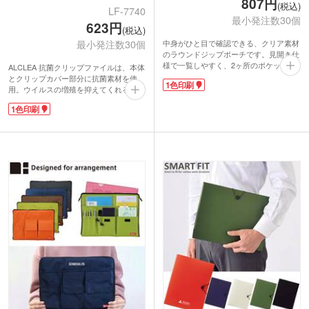
807円
(税込)
LF-7740
最小発注数30個
623円
(税込)
中身がひと目で確認できる、クリア素材
最小発注数30個
のラウンドジップポーチです。見開き仕
様で一覧しやすく、2ヶ所のポケットと
ALCLEA 抗菌クリップファイルは、本体
小物を留められる帯できれいに収納でき
とクリップカバー部分に抗菌素材を使
1色印刷
ます。ペンケースとしてはもちろん、ト
用。ウイルスの増殖を抑えてくれるの
ラベル用のポーチやガジェット収納にも
で、衛生的に使えて安心です。OPP袋入
1色印刷
おすすめ。おしゃれなニュアンスカラー
りでファイルに直接触れずに配布できま
が日常に彩りを添えてくれます。
す。A4サイズの用紙がしっかり収まる
表面にワンポイントで企業名やロゴの名
大きさなので、持ち運ぶ際に紙が折れて
入れが可能です。実用性とデザイン性を
しまう心配がありません。立ちながらで
兼ね備えた高品質なアイテムなので、卒
も記入しやすいように、表紙を360°折り
業記念品やイベントの物販品などにいか
返すことができます。
がでしょうか。
表紙・内面・内ポケット部分に1色で名
入れできます。表紙に大きくロゴや企業
名を印刷すれば、貰った人の印象にも残
りやすくなりますよ。内面や内ポケット
部分にさりげなく名入れするのもオシャ
レですね。展示会や講演会などのイベン
トをはじめ、薬局やクリニックの内覧会
のノベルティにもピッタリです。