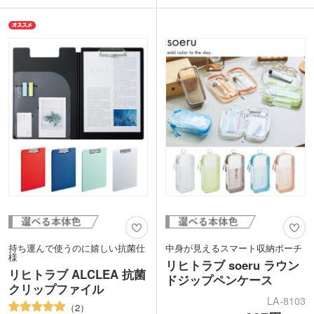
表紙に企業ロゴや学校名を1色印刷で
を分けて収納することもできます。内側
き、年代性別問わず喜ばれるノベルティ
のポケットは、ふせんやペンなどのこま
を作成できます。一般的な大学ノートと
ごました物を引っかけられる切れ込み入
同じセミB5サイズで、学習からビジネス
り。これ一つあれば、書類も筆記用具も
まで幅広く使いやすいです。
スマートにまとめて持ち運べますね。
表紙・内面・内ポケット部分に1色で名
入れできます。学校名や企業ロゴを印刷
して、卒業記念品や周年記念品として配
布するのにおすすめです。
持ち運んで使うのに嬉しい抗菌仕
中身が見えるスマート収納ポーチ
様
リヒトラブ soeru ラウン
リヒトラブ ALCLEA 抗菌
ドジップペンケース
クリップファイル
LA-8103
2