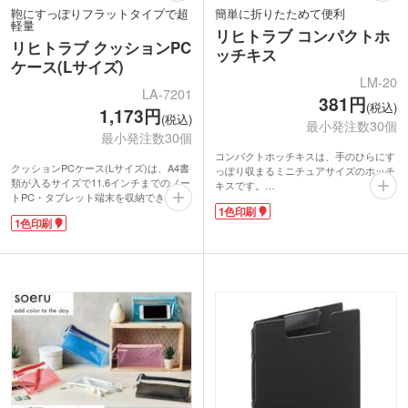
鞄にすっぽりフラットタイプで超
簡単に折りたためて便利
軽量
リヒトラブ コンパクトホ
リヒトラブ クッションPC
ッチキス
ケース(Lサイズ)
LM-20
LA-7201
381円
(税込)
1,173円
(税込)
最小発注数30個
最小発注数30個
コンパクトホッチキスは、手のひらにす
クッションPCケース(Lサイズ)は、A4書
っぽり収まるミニチュアサイズのホッチ
類が入るサイズで11.6インチまでのノー
キスです。
トPC・タブレット端末を収納できま
本体の後ろにあるCLOSEボタンを押し
1色印刷
す。
ながらハンドルを閉じると折りたため
1色印刷
柔らかく弾力のあるウレタン素材で、ク
て、ハンドルを開くとホッチキスとして
ッション性抜群。PCやタブレット端末
すぐに使えるのが特徴。刃に触れずにコ
に傷が付きにくく、やさしく保護してく
ンパクトに折りたためて安全です。10号
れます。加えて62gという軽さ!フラット
針を使用しており、コピー用紙10枚まで
タイプでかさばらず、鞄への出し入れも
綴じることが可能です。
スムーズで楽々です。開け閉めも簡単な
名入れをして配布するとオリジナルグッ
面ファスナーは厚みやサイズによって調
ズとしてアピールできますよ!カラフル
整可能です。誰の持ち物かすぐにわかる
な色が揃うのでコーポレートカラーで作
よう名前ポケット付きです。
って会社説明会や学校のカラーでオープ
1色名入れ印刷が可能。入学や入社にと
ンキャンパスの記念品におすすめです。
もなう記念品に、オリジナルPCケース
が作れます。シンプルで万人ウケが良い
おすすめノベルティです。