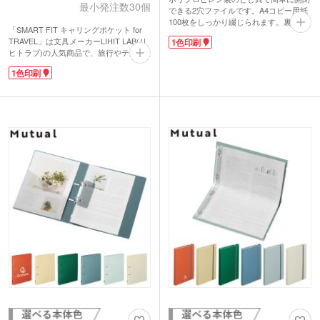
最小発注数30個
できる2穴ファイルです。A4コピー用紙
100枚をしっかり綴じられます。裏表紙
「SMART FIT キャリングポケット for
には折り目が入っており大きく開きやす
TRAVEL」は文具メーカーLIHIT LAB(リ
1色印刷
く、書類の閲覧もスムーズ。会議資料や
ヒトラブ)の人気商品で、旅行やテーマ
大切なプリントなどの保管・持ち運びに
パークで必要なチケット・地図類をまと
便利です。シンプルなデザインで学生か
1色印刷
められるコンパクトファイル。ジャケッ
らビジネスパーソンまで幅広く使えま
トの内ポケットに入るスリムなサイズ
す。
で、女性の小さなバッグにもきちんとお
表紙に1色印刷で名入れ可能です。人気
さまります。
の文具メーカー「リヒトラブ」の商品な
クレジットカード類、パスポート、航空
ので、企業の展示会や説明会の資料配
券、紙幣用・地図等が入る全部で5種の
布、オープンキャンパスなどでお渡しす
ポケットがついています。入れるものに
れば喜ばれます。
合わせて仕分けができ、これだけで海外
旅行に必要なアイテムがまとまります。
ジッパーよりも早く開けるゴムバンドな
ので、チェックインや入国審査の時でも
スマートに必要書類を取り出せます。遊
園地やライブでも大活躍!
本体カラーは全5種類です。ファイルの
表紙に1色の名入れができます。