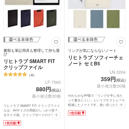
書類も筆記用具も整理して持ち運
リングが気にならないノート
び
リヒトラブ ソフィーチェ
リヒトラブ SMART FIT
ノート セミB5
クリップファイル
LN-3204
4
359円
(税込)
LF-7560
最小発注数30個
880円
(税込)
やわらかなPP製で「リングが手に当た
最小発注数30個
って書きにくい」というプチストレスを
軽減したノートです。使い切ったらリン
リヒトラブ SMART FIT クリップファイ
グをハサミで切ってリーフの取り外しが
ルは、A4サイズの用紙がしっかり収ま
1色印刷
可能。リヒトラブのツイストノートやオ
るサイズ感。クリップボードのクリップ
ープンリングノートシリーズに移し替え
は開いたまま固定でき、用紙を揃えて差
1色印刷
できます。背面には付箋やシールを入れ
し込みやすいです。内側と裏面にもポケ
られるオープンポケット付き。
ットがあるので、書類と用紙のストック