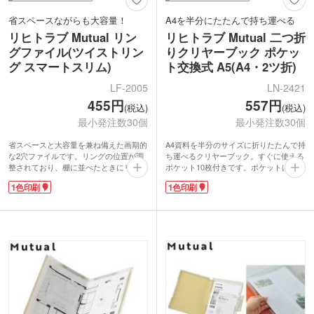
省スペースながらも大容量！
A4を半分にたたんで持ち運べる
リヒトラブ Mutual リン
リヒトラブ Mutual 二つ折
グファイル(ツイストリン
りクリヤーブック ポケッ
グ スマートスリム)
ト交換式 A5(A4・2ツ折)
LF-2005
LN-2421
455円
557円
(税込)
(税込)
最小発注数30個
最小発注数30個
省スペースと大容量を兼ね備えた画期的
A4資料を半分のサイズに折りたたんで持
な2穴ファイルです。リングの位置が調
ち運べるクリヤーブック。すぐに使える
整されており、棚に並べたときにリング
ポケット10枚付きです。ポケットは交換
同士が自然に重なる設計になっていま
式で繰り返し使えます。書類を開く時、
1色印刷
1色印刷
す。大きめのリングでA4コピー用紙180
スムーズに閲覧できる薄いとじ具が特
枚をしっかり収納。時計回りにひねるだ
長。ゴムバンド付きでカバンの中で不用
けで簡単に開けられます。内側にはポケ
意に開きません。
ットも付いていて実用性抜群です。
表面には1色印刷が可能です。人気文具
表紙に1色印刷で名入れができます。展
メーカー「リヒトラブ」の商品は、周年
示会や説明会の資料配布、オープンキャ
記念品や卒業記念品にもおすすめ。選べ
ンパスなどでお渡しするのにおすすめで
るカラー展開で学校から企業まで様々な
す。プリントや書類の整理にぴったり
オリジナルグッズ制作にご活用いただけ
で、学生からビジネスパーソンまで幅広
ます。
く使えます。