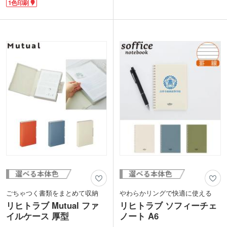
1色印刷
交換式のため繰り返し使用可能です。閲
などの整理整頓にもお使いいただけま
覧がスムーズに行える薄型とじ具がポイ
す。ボックス形状なので、棚に立てて収
ント。ゴムバンド付きでバッグ内での開
納することも可能です。
きを防止してくれます。
シンプルなデザインでオンオフ問わず使
表面には1色印刷が可能です。人気文具
いやすく、幅広い世代に喜ばれるます。
メーカー「リヒトラブ」の商品は、周年
セミナーの参加特典のノベルティや、卒
記念品や卒業記念品にもおすすめ。選べ
業記念品などにおすすめです。
るカラー展開で学校から企業まで様々な
オリジナルグッズ制作にご活用いただけ
ます。
ごちゃつく書類をまとめて収納
やわらかリングで快適に使える
リヒトラブ Mutual ファ
リヒトラブ ソフィーチェ
イルケース 厚型
ノート A6