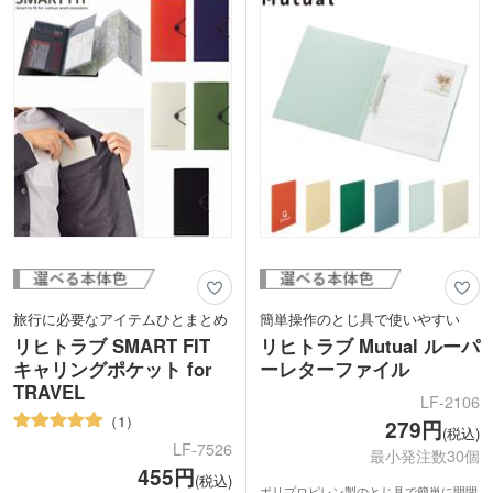
コの字に大きく開くダブルファスナーは
っかり目立ちます。医療施設や薬局での
出し入れしやすく快適です。フラットな
問診・予診用、企業のアンケート記入用
形状で通勤、通学バックの中でもかさば
の下敷きにオススメです。
らず持ち運び。しっかりハリのある素材
で2mm厚のクッションが端末を保護し
てくれます。1色の名入れ印刷が可能
で、企業名や学校名を入れた記念品にお
すすめです。
旅行に必要なアイテムひとまとめ
簡単操作のとじ具で使いやすい
リヒトラブ SMART FIT
リヒトラブ Mutual ルーパ
キャリングポケット for
ーレターファイル
TRAVEL
LF-2106
1
279円
(税込)
LF-7526
最小発注数30個
455円
(税込)
ポリプロピレン製のとじ具で簡単に開閉