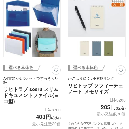
す。
も作業がはかどりますね。
へたりにくい適度な強度のゴムバンド
1色名入れ印刷ができオリジナルバッグ
が、まとめた書類をしっかりホールド。
が作れます。企業の説明会や展示会の来
薄手で軽く無駄な部分が一切ないので、
場特典として。学校や塾の周年記念品に
ビジネスバッグがぐっと軽く使いやすく
おすすめです。
なること間違いなしです。
A4書類が6ポケットですっきり収
かさばりにくいPP製リング
納
リヒトラブ ソフィーチェ
リヒトラブ soeru スリム
ノート メモサイズ
ドキュメントファイル(ヨ
LN-3200
コ型)
205円
(税込)
LA-8700
最小発注数30個
403円
(税込)
最小発注数30個
やわらかなPP製リングを採用した、方
眼罫のメモ帳です。使い終わった後はリ