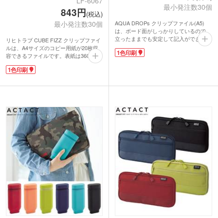
LF-6067
最小発注数30個
843円
(税込)
AQUA DROPs クリップファイル(A5)
最小発注数30個
は、ボード面がしっかりしているので、
立ったままでも安定して記入ができるフ
リヒトラブ CUBE FIZZ クリップファイ
ァイルです。コンパクトなA5サイズは、
ルは、A4サイズのコピー用紙が20枚収
1色印刷
メモ書きよりもたくさん書けて、小ぶり
容できるファイルです。表紙は360°折り
なバッグにも収まる使い勝手の良いサイ
返し可能。ボード面は厚みがありしっか
1色印刷
ズです。薄型軽量で、持ち運びも楽々。
りとしているので立ちながらの筆記に便
スライド式のクリップは、開閉と同時に
利です。内側には透明ポケット付き。ス
紙押さえも開くので、用紙の抜き差しが
ライド式クリップは力もいらず楽に開閉
スムーズに行えます。
できます。クリップの開閉と同時に紙押
機能面・デザイン面において、もっとも
さえも開くので、用紙の抜き差しがスム
優れた文具に贈られる第26回 日本文具
ーズ。本体色と同色の紙押さえがおしゃ
大賞2017で、機能部門の優秀賞を受賞!
れに彩りを添えます。カラフルな色合い
ぜひ一度試してみてください。
でお馴染みの文具メーカーLIHIT LAB.
(リヒトラブ)の商品です。
動画提供 : LIHIT LAB.
名入れは1色印刷に対応。セミナーや学
※動画はA4サイズのものです。
校説明会の記念品、企業のオリジナルグ
ッズに人気のノベルティです。