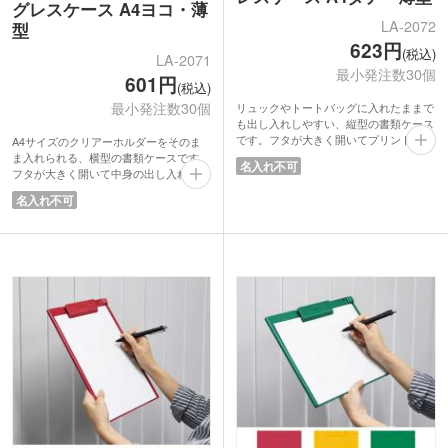
グレスケース A4ヨコ・薄
LA-2072
型
623円
(税込)
LA-2071
最小発注数30個
601円
(税込)
最小発注数30個
リュックやトートバッグに入れたままで
も出し入れしやすい、縦型の書類ケース
です。フタが大きく開いてプリントや資
A4サイズのクリアーホルダーをそのま
料を出し入れしやすく、A4サイズのクリ
ま入れられる、横型の書類ケースです。
名入れ不可
アーホルダーもすっきり収納できます。
フタが大きく開いて中身の出し入れがし
フタには分類に便利な見出し付きで整理
やすく、資料やプリントの収納にぴった
名入れ不可
整頓にも◎薄型設計なので通勤・通学時
り。天面に見出しが付いているので保管
の持ち運びに向いています。
時の仕分けにも便利です。
人気文具メーカー「リヒトラブ」の商品
通勤・通学バッグにすっきり収まる薄型
は、周年記念品や卒業記念品にもおすす
設計で、学生からビジネスパーソンまで
め。オンオフ問わず使いやすいシンプル
幅広く使えます。オンオフどちらにも馴
デザインで、長くお使いいただけます。
染むシンプルなデザインが魅力です。人
気文具メーカー「リヒトラブ」の商品な
ので、周年記念品や卒業記念品におすす
め。