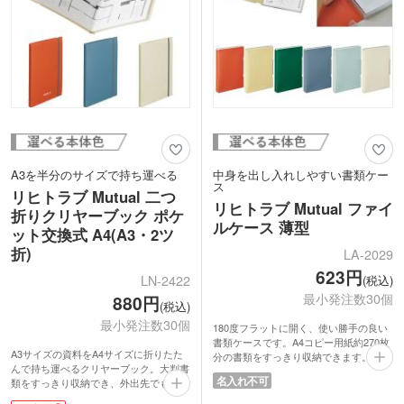
A3を半分のサイズで持ち運べる
中身を出し入れしやすい書類ケー
ス
リヒトラブ Mutual 二つ
リヒトラブ Mutual ファイ
折りクリヤーブック ポケ
ルケース 薄型
ット交換式 A4(A3・2ツ
折)
LA-2029
623円
(税込)
LN-2422
最小発注数30個
880円
(税込)
最小発注数30個
180度フラットに開く、使い勝手の良い
書類ケースです。A4コピー用紙約270枚
A3サイズの資料をA4サイズに折りたた
分の書類をすっきり収納できます。内側
んで持ち運べるクリヤーブック。大判書
に切り欠きがあり、手を差し込んで中身
名入れ不可
類をすっきり収納でき、外出先でも扱い
の出し入れがしやすいです。書類整理は
やすい仕様です。ポケットは10枚付き。
もちろん、文房具やお子さまのおもちゃ