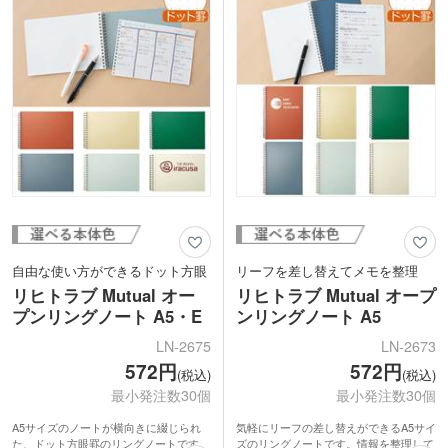
記入や外回りの営業、回覧に便利です。
1色でロゴや企業名を印刷し、オリジナ
ルのクリップボードを製作できます。
動画提供:LIHIT LAB.
動画提供:LIHIT LAB.
自由な使い方ができるドット方眼
リーフを差し替えてメモを整理
リヒトラブ Mutual オー
リヒトラブ Mutual オープ
プンリングノート A5・E
ンリングノート A5
LN-2675
LN-2673
572円
572円
(税込)
(税込)
最小発注数30個
最小発注数30個
A5サイズのノートが横向きに綴じられ
気軽にリーフの差し替えができるA5サイ
た、ドット方眼罫のリングノートです。
ズのリングノートです。情報を整理して