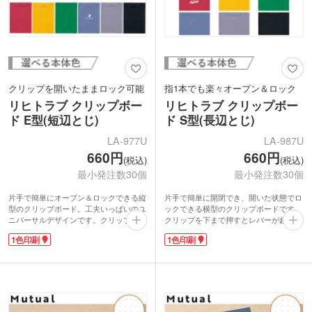
クリップを開いたままロック可能
指1本でも楽々オープン＆ロック
リヒトラブ クリップボー
リヒトラブ クリップボー
ド E型(短辺とじ)
ド S型(長辺とじ)
LA-977U
LA-987U
660円
660円
(税込)
(税込)
最小発注数30個
最小発注数30個
片手で簡単にオープン＆ロックできる縦
片手で簡単に開閉でき、開いた状態でロ
型のクリップボード。工夫いっぱいのユ
ックできる横型のクリップボードです。
ニバーサルデザインです。クリップを開
クリップを下まで押すとレバーが起き上
いたままで固定できるロック機能付き。
がり開いたままでロックするので用紙が
1色印刷
1色印刷
表面は書きやすいエンボス加工で、A4
閉じやすいロック機能付き。サイドスト
用紙を40枚収納。ペンホルダーや、用紙
ッパーや特殊エンボス加工した表面、ペ
がきれいに揃うサイドストッパーや
ンホルダー、5mmピッチの目盛りなど、
5mmピッチの目盛りもついています。1
誰もが使いやすい工夫がいっぱいです。
色でロゴを入れ、オリジナルボードを作
あまり見かけない横型タイプは、会社内
れます。ボードが硬く手持ちでも安定し
の掲示やスポーツのスコア表になり便
て記入できるので、クリニックのカルテ
利！