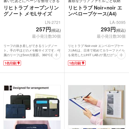
書いたあとにページを整理できる
書類をクリアファイルごと収納
リヒトラブ オープンリン
リヒトラブ Noir×noir エ
グノート メモLサイズ
ンベロープケース(A4)
LN-2721
LA-5095
257円
293円
(税込)
(税込)
最小発注数30個
最小発注数30個
リーフの抜き差しができるリングノー
リヒトラブ Noir×noir エンベロープケー
ト。手の平ほどのメモ帳サイズです。付
ス(A4)は、日本で初めてカラーファイル
属のリーフは5mm方眼罫。360℃折り返
を発売したLIHIT LAB.の“黒だけ”シリー
せるので立ったままメモを取るシーンで
ズのホルダーです。「プラスチックと、
1色印刷
1色印刷
も使いやすい！リーフを抜き差ししたい
ともに暮らす。」をコンセプトに、プラ
ページを開いた状態で、斜めに引くとと
スチックのシートから製品を作る過程で
じ具が開きます。メモを取った後にペー
出てしまう端材を集め、新しいシートに
ジを整理できるので便利です。
生まれ変わったeco商品です。ノートや
表紙の色に合わせたクリアカラーのリン
書類を折らずに持ち運べる厚みのある
グがおしゃれ。表紙にロゴや学校名を印
PP製ケース。様々なシーンに馴染みや
刷してオリジナルのメモ帳を製作できま
すい黒のマット仕上げで、表面は傷や指
す。
紋が目立ちにくいのが特長です。A4サイ
ズのクリヤーホルダーごと入ります。コ
ピー用紙は約100枚収納可能。ホックボ
タンで留められ、スマートに持ち運べま
す。
印刷は1色印刷が可能です。ロゴが映え
てシックでおしゃれなホルダーを製作で
きます。企業主催セミナーのワンランク