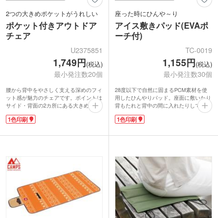
2つの大きめポケットがうれしい
座った時にひんや～り
ポケット付きアウトドア
アイス敷きパッド(EVAポ
チェア
ーチ付)
U2375851
TC-0019
1,749円
1,155円
(税込)
(税込)
最小発注数20個
最小発注数30個
腰から背中をやさしく支える深めのフィ
28度以下で自然に固まるPCM素材を使
ット感が魅力のチェアです。ポイントは
用したひんやりパッド。座面に敷いたり
サイド・背面の2カ所にある大きめポケ
背もたれと背中の間に入れたりして身体
ット。ドリンクやスマホだけでなく、雑
をクールダウンできるグッズです。冷凍
1色印刷
1色印刷
誌やブランケットなども収納できます。
庫で約30分冷やせばクール度アップ！ア
組み立て作業不要で、開くだけですぐ使
ウトドアやスポーツ観戦で椅子に敷けば
用できるものうれしいですね。
お尻を冷やせて暑さ対策に。室内で使う
袋に1色印刷で名入れができます。キャ
時は自然凍結で使用すれば、服が濡れる
ンプやピクニック、フェスなどのイベン
ことなく快適にお使いいただけます。
トで大活躍間違いなし。キャンペーンや
持ち運び便利なEVAポーチ付き。本体は
プレゼント企画にいかがでしょうか。
折りたたんで収納できます。ポーチには
オリジナル印刷が可能です。夏のキャン
ペーングッズ制作にいかがでしょうか。