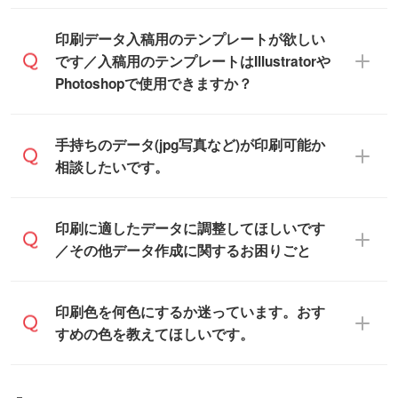
す。
IllustratorやPhotoshop、CLIP STUDIOなどの
印刷データ入稿用のテンプレートが欲しい
デザインソフトでこだわりのデザインを作
です／入稿用のテンプレートはIllustratorや
また、「
データ作成サービス
」もご利用い
成したい方は、
完全データ入稿
がおすすめ
Photoshopで使用できますか？
ただけます。ご希望の文言・書体・印刷色
です。
をお知らせいただければ、弊社にて無料で
「.ai」形式または「.psd」形式で保存し、
デザインデータを1点作成いたします。
一部商品は入稿用テンプレートのご用意が
手持ちのデータ(jpg写真など)が印刷可能か
お見積・ご注文フォームにアップロードし
あります。各商品ページの『印刷方法・テ
相談したいです。
てご入稿ください。
ンプレート』からダウンロードをお願いい
たします。
ご入稿後は経験豊富なスタッフがデータに
印刷に適したデータ・解像度かどうか、担
印刷に適したデータに調整してほしいです
入稿用のテンプレートはPDF形式ですが、
不備がないかチェックし、お客様と確認し
当スタッフが事前に確認いたします。
／その他データ作成に関するお困りごと
IllustratorやPhotoshopで開いてご利用いた
てから印刷に進みますので、ご安心くださ
データはお見積・ご注文・
お問い合わせフ
だけます。詳しい手順は「
入稿テンプレー
い。
ォーム
へ添付いただくか、担当スタッフ宛
トの使い方
」をご確認ください。
データ作成でお困りの際には、担当スタッ
印刷色を何色にするか迷っています。おす
にメールでお送りください。
フがサポートいたしますのでお気軽にご相
すめの色を教えてほしいです。
仕上がりに影響しそうな点もチェックいた
談ください。
しますので、データのご相談だけでもお気
お問い合わせフォーム
や、見積/注文フォー
軽にお問い合わせください。
お見積・ご注文・
お問い合わせフォーム
か