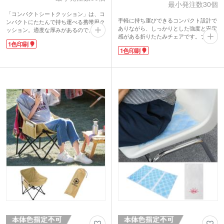
最小発注数30個
「コンパクトシートクッション」は、コ
手軽に持ち運びできるコンパクト設計で
ンパクトにたたんで持ち運べる携帯用ク
ありながら、しっかりとした強度と安定
ッション。適度な厚みがあるので、柔ら
感がある折りたたみチェアです。ブラッ
かくて快適な座り心地です。レジャーバ
1色印刷
クとベージュの2色展開。低めの座面で
ッグにポンと入れて、アウトドアやスポ
1色印刷
お子様も安心して座れます。アウトドア
ーツ観戦のお供にどうぞ!
や、DIY、防災対策にいたるまで、さま
ざまなシーンで活躍します。
付属の収納袋への1色印刷でロゴや社名
をスマートにアピール可能。野外フェス
やイベント、キャンペーンなどで高い集
客・販促効果が期待できます。