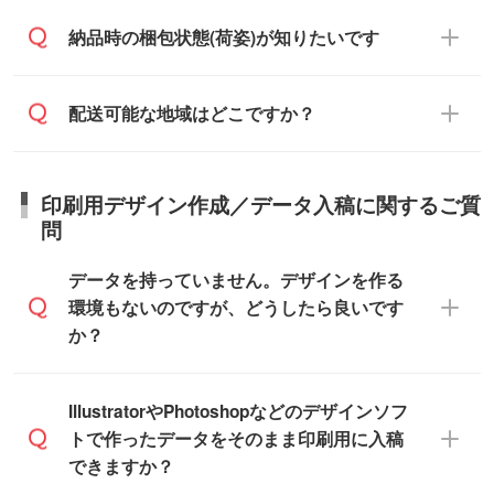
相談ください。
らせください。
ご入金確認後、1～2営業日で出荷いたし
ご入金確認後に在庫を確保し、注文確定の
納品時の梱包状態(荷姿)が知りたいです
在庫状況や印刷スケジュールを確認のう
ます。
ご連絡を致します。ご入金いただくまで在
え、対応が可能かご案内いたします。
庫の確保はできかねますので予めご了承く
また、お急ぎで印刷をご希望の場合は、最
納期は商品や数量、印刷方法、ご納品場
商品によって異なります。各ページにある
配送可能な地域はどこですか？
ださい。
短5営業日で出荷可能な商品もご用意してお
所、在庫の有無によって異なります。正確
商品詳細の荷姿欄をご確認ください。
ります。>>
対象商品はこちら
な日程はスタッフまでお問い合わせくださ
【箱入り】 商品がひとつずつ箱に入って
※最短出荷日は商品によって異なります。各
い。
日本全国へお届けが可能です。なお、海外
います。(白箱、化粧箱、ブリスターパック
印刷用デザイン作成／データ入稿に関するご質
商品ページにてご確認ください
への直接納品は行っておりませんので予め
など)
問
また、商品ページ内の「出荷までのスケジ
ご了承ください。
【袋入り】 商品がひとつずつ袋に入って
ュール」に注文予定日をご入力いただく
います。(透明袋、デザイン袋など)
データを持っていません。デザインを作る
と、おおよその締切日や出荷目安をご確認
【個包装なし】 個包装がされていない状
環境もないのですが、どうしたら良いです
いただけます。
態で納品します。
か？
商品在庫や印刷ラインを確保するために
※化粧箱から白箱への入れ替えや、オリジナ
も、商品が決まりましたらお早めのご発注
ル箱の作成は原則承っておりません。
をお願いいたします。
無料の「
デザインシミュレーター
」を使え
IllustratorやPhotoshopなどのデザインソフ
ば、PCやスマホから簡単にデザインを作成
トで作ったデータをそのまま印刷用に入稿
※土日祝日を除く営業日換算です。
できます。スタンプやテンプレートも豊富
できますか？
※沖縄・離島は追加日数がかかります。
なので、デザインソフトがなくても安心で