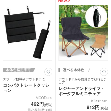
ファスナーでとめられるので収納袋に入
れやすくなっています。
座面と収納袋に1色印刷可能。カーディ
ーラーや住宅展示場の成約プレゼント、
イベントのオリジナルグッズ製作に人気
です。
スポーツ観戦やアウトドアに
アウトドアから防災まで頼れるチ
ェア
コンパクトシートクッシ
レジャーアンドライフ・
ョン
ポータブルミニチェア
MCOD029
KD261501
462円
(税込)
812円
(税込)
最小発注数30個