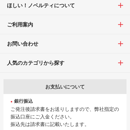
ほしい！ノベルティについて
せていただいております。
・コーポレートカラーを使って印刷したい
TEL：0422-29-9911 営業時間10:00～
※詳しくは「
商品の良品基準について
」をご
／印刷色にこだわりがある
18:00(土日祝日除く)
覧ください。
DIC・PANTONEなどのカラーチップの指定
ご利用案内
お問い合わせフォームはこちら
や、現物支給による色指定も承っておりま
【返品・交換ができない場合】
す。→
詳しく見る
・お客様の元で商品を加工された場合、ま
お問い合わせ
たは商品が破損した場合
・背景がある画像からキャラクター部分だ
・商品到着後7日以上経過している場合
けを使いたいです
人気のカテゴリから探す
・お客様のご都合による返品・交換依頼(商
シンプルな背景のデータや、使いたいキャ
品・色・数量などの注文間違い等)
ラクター部分の輪郭がはっきりしているデ
ータは切り抜き処理が可能です。→
詳しく
お支払いについて
見る
銀行振込
・持っているデータの背景が足りない／塗
ご発注後請求書をお送りしますので、弊社指定の
り足しの作り方が分からない
振込口座にご入金ください。
印刷したいデータが印刷範囲よりも小さい
振込先は請求書に記載いたします。
場合、シンプルな色・柄の背景であれば拡