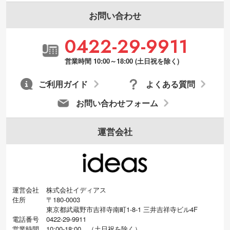
張が可能です。→
詳しく見る
お問い合わせ
・デザインにQRコードを入れたい／QRコ
0422-29-9911
ードを生成してほしい
URLをご指定いただければ、QRコードを生
営業時間 10:00～18:00 (土日祝を除く)
成いたします。配置のご相談にも応じてい
ます。→
詳しく見る
ご利用ガイド
よくある質問
お問い合わせフォーム
運営会社
運営会社
株式会社イディアス
住所
〒180-0003
東京都武蔵野市吉祥寺南町1-8-1 三井吉祥寺ビル4F
電話番号
0422-29-9911
営業時間
10:00-18:00
（
土日祝を除く）