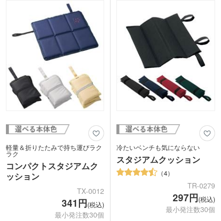
軽量＆折りたたみで持ち運びラク
冷たいベンチも気にならない
ラク
スタジアムクッション
コンパクトスタジアムク
4
ッション
TR-0279
TX-0012
297円
(税込)
341円
(税込)
最小発注数30個
最小発注数30個