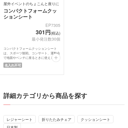
屋外イベントのちょこんと座りに
コンパクトフォームクッ
ションシート
EP7305
301円
(税込)
最小発注数30個
コンパクトフォームクッションシート
は、スポーツ観戦、コンサート、運動会
で地面やベンチに座るときに使えるアイ
テム。汚れもサッと落ち、硬い場所でも
名入れ不可
お尻が痛くなりにくいポリエチレン製。
小さく折りたたんで巾着に収納し持ち運
べるタイプです。ポーチは片方の手で掴
めるサイズ。軽くてコンパクトで邪魔に
なりません。荷物が増えがちなイベント
で携帯するのに便利なポータブルクッシ
詳細カテゴリから商品を探す
ョンです。
スポーツ大会やフェスなどの屋外イベン
トでの配布にいかがでしょうか。
レジャーシート
折りたたみチェア
クッションシート
日本製