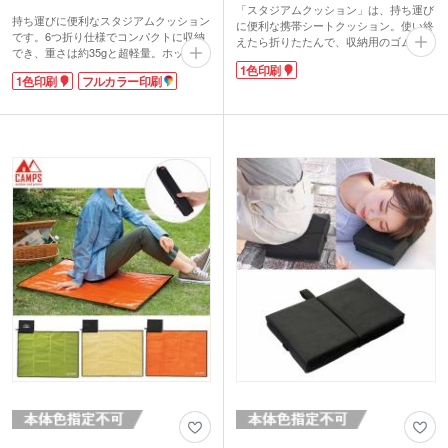
「スタジアムクッション」は、持ち運び
持ち運びに便利なスタジアムクッション
に便利な携帯シートクッション。使い終
です。6つ折り仕様でコンパクトに収納
えたら折りたたんで、収納用のゴムバン
でき、重さは約35gと超軽量。ホック付
ドでコンパクトサイズに。レジャーバッ
きのストラップが付いていて、バッグな
1色印刷
グにすっきり収まります。アウトドアや
1色印刷
フルカラー印刷
どに引っ掛けて持ち運び可能です。裏は
スポーツ観戦のお供に!カタくて冷たい
本体色に関わらず黒地なので、汚れが目
ベンチも気になりません。本体色はイン
立ちにくいのも嬉しいポイント。スポー
クブラック・ダークグリーン・ワインレ
ツ観戦やレジャー、ピクニックなど幅広
ッド・ネイビーブルーの4色から選べま
いシーンで活躍します。
す。
座面に1色かフルカラー印刷が可能。イ
ベント名やチーム名を印刷して、花火大
会やスポーツ観戦グッズにおすすめで
す。