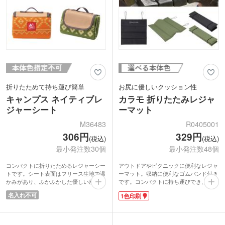
折りたためて持ち運び簡単
お尻に優しいクッション性
キャンプス ネイティブレ
カラモ 折りたたみレジャ
ジャーシート
ーマット
M36483
R0405001
306円
329円
(税込)
(税込)
最小発注数30個
最小発注数48個
コンパクトに折りたためるレジャーシー
アウトドアやピクニックに便利なレジャ
トです。シート表面はフリース生地で温
ーマット。収納に便利なゴムバンド付き
かみがあり、ふかふかした優しい座り心
です。コンパクトに持ち運びでき、野外
地。大人ひとりがくつろげる程度のサイ
イベントや公園でのひととき等さまざま
名入れ不可
1色印刷
ズ感です。ピクニックやキャンプなど地
なシーンで活躍。クッション性があるの
面に直に座る時に大活躍します。
で、長時間のスポーツ観戦も快適に過ご
アウトドアシーンに合うおしゃれなネイ
せます。
ティブ柄。オレンジ・グリーン2色取混
1色印刷に対応しており、企業やブラン