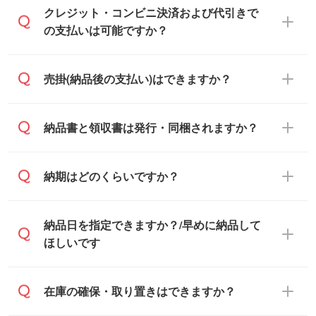
通常、翌営業日までにお送りしておりま
クレジット・コンビニ決済および代引きで
す。混雑状況によっては、お時間をいただ
の支払いは可能ですか？
くこともございます。予めご了承くださ
い。土日祝日にご依頼いただいた場合は、
銀行振込のみのご対応となります。
売掛(納品後の支払い)はできますか？
翌営業日以降のご連絡となります。
基本的には先入金をお願いしております
納品書と領収書は発行・同梱されますか？
が、自治体・行政機関・学校・病院・上場
企業様 などの場合は、月末締め翌月末払い
納品書・領収書は ご依頼をいただいた場合
納期はどのくらいですか？
に対応可能です。
のみ発行しております。商品への同梱はし
ておらず、通常はPDFデータをメール添付
また、卒業・卒園記念品で対策委員会や個
・印刷する場合(500個程度)
納品日を指定できますか？/早めに納品して
でお送りします。
人様からご注文いただく場合でも、お支払
ご入金、イメージ画像の校了から約2週間
ほしいです
原本の郵送をご希望の場合は、担当スタッ
い元が学校や幼稚園・保育園であれば、同
～2週間半でご納品いたします。
フまたは注文フォームの『ご注文に関する
様の条件でご対応できる場合がございま
備考欄』よりお知らせください。
す。
ご希望の納期がある場合は、お問い合わ
在庫の確保・取り置きはできますか？
・商品のみ注文する場合(サンプル購入を含
ご希望の際は担当スタッフまでお気軽にご
せ・お見積もり・ご注文時にその旨をお知
む)