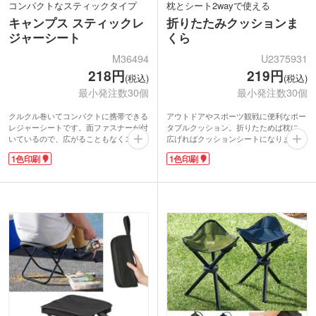
コンパクトなスティックタイプ
枕とシート2wayで使える
キャンプス スティックレ
折りたたみクッションま
ジャーシート
くら
M36494
U2375931
218円
219円
(税込)
(税込)
最小発注数30個
最小発注数30個
クルクル巻いてコンパクトに携帯できる
アウトドアやスポーツ観戦に便利なポー
レジャーシートです。面ファスナーが付
タブルクッション。折りたためば枕に、
いているので、広がることもなくスリム
広げればクッションシートになります。
に収納！リュックやカバンに差し込んで
厚みのあるウレタンでクッション性バツ
1色印刷
1色印刷
持ち歩けます。カラビナなどに吊り下げ
グン。避難時の備えとして防災グッズに
ることができるループも付いています。
加えておくのもオススメです。折りたた
グリーン・ベージュ・オレンジの3色取
み時はゴムバンドで留めておけます。ス
り混ぜでお届け。1色印刷でフラップ部
トラップ付きで、カバンや社内に引っ掛
分に名入れができます。フェスや花火大
けて収納できます。安価ながらも機能性
会など、レジャーにぴったりのノベルテ
の高い商品です。
ィです。
表面に名入れ印刷が可能。夏のキャンペ
ーン、イベントグッズ制作にいかがでし
ょうか。