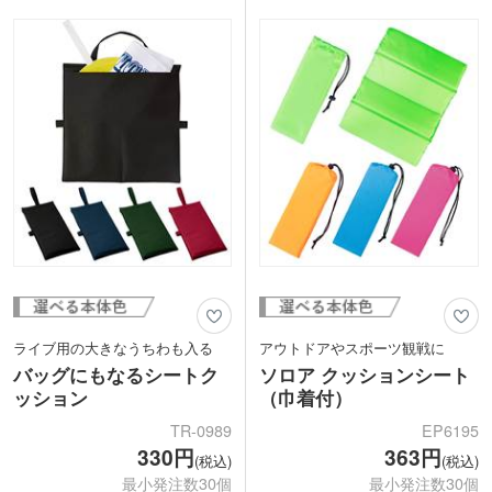
ぜでお届けします。アウトドアグッズ購
ドのPRに最適です。手軽に配布できる
入の特典ノベルティにおすすめです。
ノベルティとして販促効果抜群！コスト
パフォーマンスが高く、もらって嬉しい
実用的なアイテムです。
ライブ用の大きなうちわも入る
アウトドアやスポーツ観戦に
バッグにもなるシートク
ソロア クッションシート
ッション
（巾着付）
TR-0989
EP6195
330円
363円
(税込)
(税込)
最小発注数30個
最小発注数30個