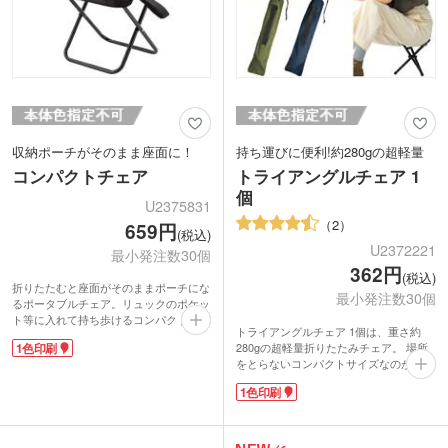
収納ポーチがそのまま座面に！
持ち運びに便利!約280gの超軽量
コンパクトチェア
トライアングルチェア 1
個
U2375831
2
659円
(税込)
U2372221
最小発注数30個
362円
(税込)
折りたたむと座面がそのままポーチにな
最小発注数30個
るポータブルチェア。リュックのポケッ
ト等に入れて持ち歩けるコンパクトさが
トライアングルチェア 1個は、重さ約
魅力です。順番待ちの待機やレジャーで
280gの超軽量折りたたみチェア。 場所
1色印刷
の使用にぴったり。四つ足タイプで安定
をとらないコンパクトサイズなのが嬉し
感があり、子供から大人までお使いいた
いですね。3本脚を開くだけですぐに座
だけます。
1色印刷
れるカンタン設置!ハンドルつき収納袋
ストラップ部分に印刷が可能です。イベ
入りで持ち運びにも便利です。キャンプ
ントロゴを入れたキャンペーングッズ制
や屋外イベントで活躍します。チェアは
作にいかがでしょうか。
面ファスナーつき。折りたたんだあと面