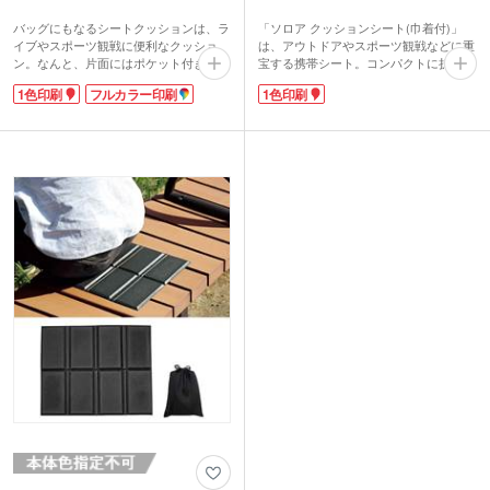
バッグにもなるシートクッションは、ラ
「ソロア クッションシート(巾着付)」
イブやスポーツ観戦に便利なクッショ
は、アウトドアやスポーツ観戦などに重
ン。なんと、片面にはポケット付きで、
宝する携帯シート。コンパクトに折りた
バッグのように使えます。ライブ用のジ
たんで巾着に収納できるから、持ち運び
1色印刷
フルカラー印刷
1色印刷
ャンボうちわもラクラク入ります。
に便利です。屋外に映えるカラフルなカ
タオルやペンライトを入れて会場入り
ラーも楽しい。ランチタイムやちょっと
し、応援グッズを取り出せば、バッグは
休憩したいときにどうぞ!
クッションシートに早変わり!観客席の
硬いイスに座る時のクッションに大活
躍。イスのない野外ライブでちょっと休
みたい時にもとっても便利です。
スポーツ観戦や夏の花火大会、盆踊り大
会の有料桟敷席の購入特典にもぴったり
ですね。