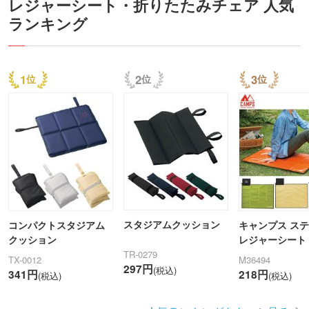
レジャーシート・折りたたみチェア 人気
ランキング
1
2
3
スタジアムクッション
コンパクトスタジアム
キャンプス ス
クッション
レジャーシート
TR-0279
TX-0012
M36494
297円
(税込)
341円
218円
(税込)
(税込)