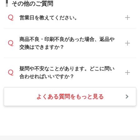
ムから添付してお送りください。
その他のご質問
らご相談いただきますと、担当スタッフが
なお、印刷用データの作り方に関する詳細
お客様のご希望や商品の本体色を確認し、
・解像度の低いデータをトレース/調整して
営業日を教えてください。
は、「
完全データ入稿
」をご参照くださ
印刷色をご提案させていただきます。
ほしい
い。
本体色がブラック、ネイビーなど濃色の場
解像度の低い画像や、手書きのイラスト、
合は白色か淡い色の印刷色をおすすめして
営業日は平日の10:00～18:00で、土日祝日
商品不良・印刷不良があった場合、返品や
写真などを、印刷に適したベクターデータ
おります。
はお休みとなります。注文・見積・お問い
交換はできますか？
に変換します。→
詳しく見る
本体色がナチュラルなど淡色の場合、印刷
合わせは、土日祝日でもお送りいただけれ
をくっきりと目立たせたいときは濃い印刷
ば、出社後速やかに対応いたします。
・フルカラーデータを1色に変換してほしい
お手数をお掛けいたしますが、至急担当ス
疑問や不安なことがあります。どこに問い
色が、柔らかい雰囲気にしたいときは淡い
シルク印刷、レーザー彫刻など印刷方法に
タッフまでご連絡ください。商品の状況を
合わせればいいですか？
印刷色が映えます。
あわせて、フルカラーのデータを1色になお
確認し、改めてご案内いたします。
します。→
詳しく見る
また、お選びいただいた印刷色が本体色に
よくある質問をもっと見る
お問い合わせフォームをご利用ください。1
【返品・交換の対象】
合わない場合や仕上がりに影響しそうな場
・1色印刷でグラデーションや濃淡を表現し
営業日以内に担当スタッフよりメールにて
・お届け時に商品が損傷・故障している場
合は、スタッフから別の色をご案内するこ
たい
ご連絡いたします。
合
ともございます。
網点という技法で濃淡を表現することがで
お急ぎの場合はお電話でのご質問も受け付
・ご注文と異なる商品が届いた場合
きます。濃淡の差が分かるデータに調整い
けております。下記電話番号までお問い合
・印刷不良があった場合
たします。→
詳しく見る
わせください。
※印刷不良は原則として“再印刷”でご対応さ