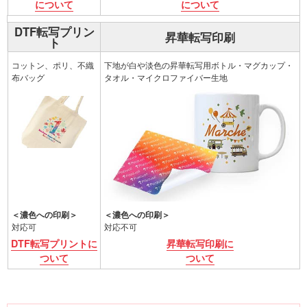
について
について
DTF転写プリン
印刷方法
昇華転写印刷
ト
印刷範囲
コットン、ポリ、不織
下地が白や淡色の昇華転写用ボトル・マグカップ・
布バッグ
タオル・マイクロファイバー生地
濃色への印刷
＜濃色への印刷＞
＜濃色への印刷＞
対応可
対応不可
詳細
DTF転写プリントに
昇華転写印刷に
ついて
ついて