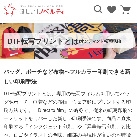
TOP
印刷方法について
DTF転写プリントとは
DTF転写プリントとは
(オンデマンド転写印刷)
バッグ、ポーチなど布物へフルカラー印刷できる新
しい印刷手法
DTF転写プリントとは、専用の転写フィルムを用いてバッ
グやポーチ、巾着などの布物・ウェア類にプリントする印
刷方法です。「Direct to film」の略称で、従来の転写印刷の
デメリットをカバーした新しい印刷手法です。商品に直接
印刷する「インクジェット印刷」や「昇華転写印刷」と比
べ、ロゴやイラストの色味、細部の再現性が高いのが特徴