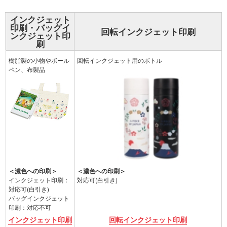
インクジェット
印刷方法
印刷・
バッグイ
回転インクジェット印刷
ンクジェット印
刷
印刷範囲
樹脂製の小物やボール
回転インクジェット用のボトル
ペン、布製品
濃色への印刷
＜濃色への印刷＞
＜濃色への印刷＞
インクジェット印刷：
対応可(白引き)
対応可(白引き)
バッグインクジェット
印刷：対応不可
詳細
インクジェット印刷
回転インクジェット印刷