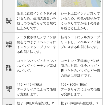
生地に直接インクを吹き付
シート上にインクが乗って
けるため、生地の風合いを
いるため、発色が鮮やかで
仕上
がり
残しつつも柔らかで自然な
くっきりですが若干の厚み
仕上がりです。
を感じる仕上がり。
データ化されたデザイン原
転写シートにフルカラープ
稿をそのままノベルティに
リントし、ノベルティに熱
印刷
内容
インクジェットプリントす
プレスする印刷方法です。
る印刷方法です。
コットンバッグ・キャンバ
コットン・不織布などの各
スバッグ・シーチング素材
商品に対応。保冷バッグ・
素材
対象
のバッグ。
折りたたみバッグなど一部
の商品は非対応です。
116〜443円(税込)
158～900円(税込)
印刷
データサイズによって価格
データサイズによって価格
代
が変動します。
が変動します。
校了(印刷原稿確認)後、2
校了(印刷原稿確認)後、3