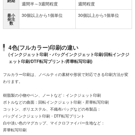
納期
週間半～3週間程度
週間程度
30個以上から1個単位
30個以上から1個単位
最小
発注
数
4色(フルカラー)印刷の違い
(インクジェット印刷・バッグインクジェット印刷/回転インクジ
ェット印刷/DTF転写プリント/昇華転写印刷)
フルカラー印刷は、ノベルティの素材や形状で対応できる印刷方法が変
わります。
樹脂製の小物やペン、ノートなど：インクジェット印刷
ボトルなどの曲面：回転インクジェット印刷・昇華転写印刷
コットン、ポリエステル、不織布バッグなどの布製品：
バッグインクジェット印刷・DTF転写プリント
白や淡い色のマグカップ、マイクロファイバー生地など：
昇華転写印刷