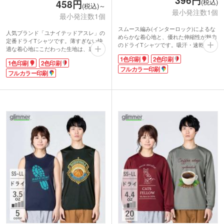
396円
(税込)
458円
(税込)～
最小発注数1個
最小発注数1個
スムース編み(インターロック)によるな
人気ブランド「ユナイテッドアスレ」の
めらかな着心地と、優れた伸縮性が魅力
定番ドライTシャツです。薄すぎない快
のドライTシャツです。吸汗・速乾性が
適な着心地にこだわった生地は、裏面が
ありUVカット機能も備えているので、
メッシュ構造で抜群の通気性や吸水速乾
1色印刷
2色印刷
屋外でのイベントやスポーツにぴった
1色印刷
2色印刷
性を誇ります。UVカット機能もあるの
り！型崩れもしにくく長く着られます。
フルカラー印刷
で、屋外のスポーツやアクティブシーン
フルカラー印刷
ロゴやチーム名などのプリントは1色か
でも安心。インナーとしても着やすく、
らフルカラーまで対応。部活やスポーツ
幅広い年代の方におすすめです。
クラブのユニフォーム、体育祭のクラス
コストパフォーマンスに優れた一枚で、
Tシャツなどを格安で作成したい方にお
チームウェアや体育祭のクラスTシャツ
すすめです。すっきりとしたシルエット
にぴったり！チームロゴやオリジナルデ
で、さまざまなスタイルに馴染みます。
ザインを1色からフルカラーで印刷でき
ます。豊富なカラーバリエーションから
お好きな本体色をお選びください。