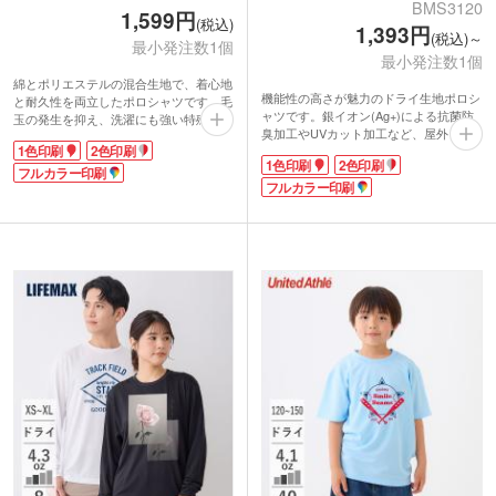
BMS3120
1,599円
(税込)
1,393円
(税込)～
最小発注数1個
最小発注数1個
綿とポリエステルの混合生地で、着心地
機能性の高さが魅力のドライ生地ポロシ
と耐久性を両立したポロシャツです。毛
ャツです。銀イオン(Ag+)による抗菌防
玉の発生を抑え、洗濯にも強い特殊な
臭加工やUVカット加工など、屋外イベ
「VORTEX（ボルテックス）」糸を採用
1色印刷
2色印刷
ントやスポーツシーンに嬉しい要素満
しています。鹿の子編みで通気性がよ
1色印刷
2色印刷
載！内側はメッシュ素材で吸水速乾性に
く、暑い季節でも快適な着心地を実現。
フルカラー印刷
も優れ、サラッとした着心地が続きま
フルカラー印刷
本体と同色のボタンで見た目もスッキリ
す。小ぶりなスタンダードカラーでビジ
した印象です。デザインのアクセントに
ネスシーンにもマッチするデザインで
なる胸ポケットは、物を入れやすい位置
す。
に配置しています。
1色からフルカラーまで、ショップ名や
1色からフルカラーでロゴや企業名のプ
ブランドロゴをプリントできます。年代
リントが可能です。ビジネスシーンにも
性別問わず着やすいベーシックモデルな
馴染むので、企業展示会や地域イベント
ので、オリジナルのスタッフウェアやチ
のスタッフウェアなどにいかがでしょう
ームウェアなどの作成におすすめです。
か。