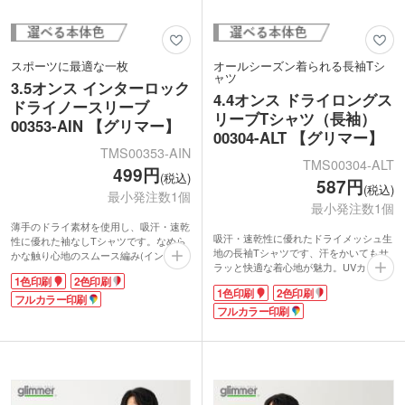
スポーツに最適な一枚
オールシーズン着られる長袖Tシ
ャツ
3.5オンス インターロック
4.4オンス ドライロングス
ドライノースリーブ
リーブTシャツ（長袖）
00353-AIN 【グリマー】
00304-ALT 【グリマー】
TMS00353-AIN
TMS00304-ALT
499円
(税込)
587円
(税込)
最小発注数1個
最小発注数1個
薄手のドライ素材を使用し、吸汗・速乾
吸汗・速乾性に優れたドライメッシュ生
性に優れた袖なしTシャツです。なめら
地の長袖Tシャツです、汗をかいてもサ
かな触り心地のスムース編み(インター
ラッと快適な着心地が魅力。UVカット
ロック)で伸縮性抜群。スリム感のある
1色印刷
2色印刷
機能付きで、屋外でのスポーツやイベン
シルエットが体にフィットし、動きやす
1色印刷
2色印刷
トにもぴったり！ユニフォームやイベン
さをサポートします。UVカット機能付
フルカラー印刷
ト施設のスタッフウェアとして、オリジ
フルカラー印刷
きなので屋外スポーツでの着用も安心。
ナルTシャツが作成できます。1色からフ
インナーとしても着用いただけます。
ルカラーでお好きなデザインをプリント
1色からフルカラーまでオリジナルデザ
可能です。
インをプリントできます。スポーツチー
袖口はリブ仕様でまくりやすく、動きや
ムのユニフォームや、ジムのオリジナル
すさも抜群。オールシーズン着用できる
グッズにぴったりです。
ので、長くご愛用いただけます。