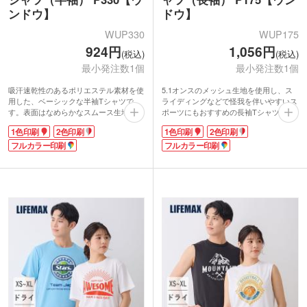
ンドウ】
ドウ】
WUP330
WUP175
924円
1,056円
(税込)
(税込)
最小発注数1個
最小発注数1個
吸汗速乾性のあるポリエステル素材を使
5.1オンスのメッシュ生地を使用し、ス
用した、ベーシックな半袖Tシャツで
ライディングなどで怪我を伴いやすいス
す。表面はなめらかなスムース生地でシ
ポーツにもおすすめの長袖Tシャツで
ワになりにくく、裏地はメッシュ仕様で
す。吸汗速乾のためアクティブなシーン
1色印刷
2色印刷
1色印刷
2色印刷
サラッとした着心地を実現。襟はフライ
でも快適に過ごせます。襟と袖口は伸縮
ス生地で型崩れしにくく、着脱もスムー
フルカラー印刷
性のあるフライス仕様で着脱しやすく、
フルカラー印刷
ズです。
袖口はリブ付きなので腕まくりもしやす
チームロゴや学校名など、お好きなデザ
いです。
インを1色やフルカラーでプリントでき
背面や袖口にチームロゴや学校名をプリ
ます。豊富なカラーバリエーションから
ントできます。男女兼用のシンプルデザ
選べるため、体育祭のクラスTシャツや
インで、オリジナルウェアはもちろん、
クラブチームの練習着などのオリジナル
イベントスタッフのユニフォームなどに
ウェア作成におすすめです。
もおすすめです。