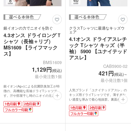
銀イオンの力でニオイを防ぐ
クラスTシャツに最適なキッズウ
ェア
4.3オンス ドライロングＴ
4.1オンス ドライアスレチ
シャツ（長袖＋リブ）
ック Tシャツ キッズ（半
MS1609 【ライフマック
袖） 5900 【ユナイテッド
ス】
アスレ】
BMS1609
CAB5900-02
1,129円
(税込)
421円
(税込)～
最小発注数1個
最小発注数1個
銀イオン(Ag+)による抗菌防臭加工が特
人気ブランド「ユナイテッドアスレ」の
徴の、高機能な長袖ドライTシャツで
キッズ用ドライTシャツです。薄すぎな
す。汗や部屋干し時のニオイの元となる
い適度な厚みで着心地抜群。裏面がメッ
菌の成長を抑え、清潔感をキープしてく
1色印刷
2色印刷
シュ構造で通気性と吸水速乾性に優れて
れます。UVカット率95%以上で日差し
1色印刷
2色印刷
いるので、元気に動き回るお子さまにも
対策もバッチリ。内側は吸水速乾性に優
フルカラー印刷
ぴったりです。UVカット機能付きで、
フルカラー印刷
れたメッシュ素材なので、快適な着心地
屋外でのスポーツやレジャーも安心。
を実感できます。
1色・2色・フルカラーで学校名やチーム
襟元は2cm巾のリブ仕様でスタイリッシ
ロゴなどをプリントできます。クラブチ
ュな印象です。袖口も腕まくりしやすい