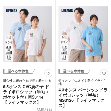
ュ。袖のラインもすっきりフィットする
ュ。胸元や背面に1色からフルカラーで
よう作られています。ロゴやチーム名の
オリジナルデザインのプリントができま
デザインをプリントすれば、おそろいの
す。トレーニングやスポーツシーンにぴ
部活Tシャツやチームウェアの制作など
ったりなので、ジムの入会特典やクラブ
にぴったりです。
チームのウェアなどにいかがでしょう
か。
耐久性に優れた糸で長く着られる
銀イオンでニオイを防ぐドライ生
地
6.5オンス CVC鹿の子 ド
4.3オンス ベーシックドラ
ライポロシャツ（半袖＋
イポロシャツ（半袖）
ポケット付）MS3114
MS3120 【ライフマック
【ライフマックス】
ス】
BMS3114