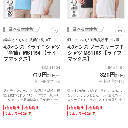
繊維そのものに抗菌防臭加工
銀イオンの抗菌防臭効果で快適
4.3オンス ドライＴシャツ
4.3オンス ノースリーブＴ
（半袖）MS1154 【ライ
シャツ MS1165 【ライフ
フマックス】
マックス】
BMS1154
BMS1165
719円
821円
(税込)～
(税込)
最小発注数1個
最小発注数1個
アクティブシーンでも快適さが続く、機
銀イオン(Ag+)の力で「汗をにおいにし
能性抜群なドライTシャツです。銀イオ
ない」、サラッとしたドライ生地のノー
ン(Ag+)による抗菌防臭加工が汗や部屋
スリーブです。汗のニオイや部屋干し臭
干しの原因となる菌の成長を抑え、ニオ
の原因菌の成長を抑える効果がありま
1色印刷
2色印刷
1色印刷
2色印刷
イの発生を防いでくれます。UVカット
す。UVカット率95%以上で日差し対策
率95%以上と日差し対策もバッチリで
フルカラー印刷
もバッチリ。内側は吸水速乾性に優れた
フルカラー印刷
す。内側はメッシュ素材で吸水速乾性に
メッシュ素材なので、快適な着心地で
優れ、爽やかな着心地をキープします。
す。
襟元は2cm巾のリブ仕様でスタイリッシ
首元は2cm巾の襟リブでスタイリッシ