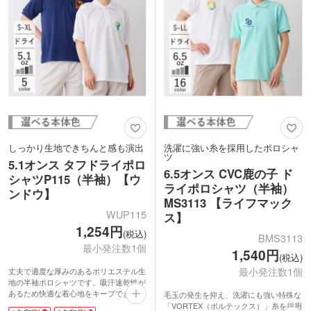
しっかり生地できちんと感も演出
洗濯に強い糸を採用したポロシャ
ツ
5.1オンス タフドライポロ
6.5オンス CVC鹿の子 ド
シャツP115（半袖）【ウ
ライポロシャツ（半袖）
ンドウ】
MS3113 【ライフマック
WUP115
ス】
1,254円
(税込)
BMS3113
最小発注数1個
1,540円
(税込)
最小発注数1個
丈夫で適度な厚みのあるポリエステル生
地の半袖ポロシャツです。吸汗速乾性が
あるため快適な着心地をキープできま
毛玉の発生を抑え、洗濯にも強い特殊な
す。襟と袖口は伸縮性のあるフライス編
「VORTEX（ボルテックス）」糸を採用