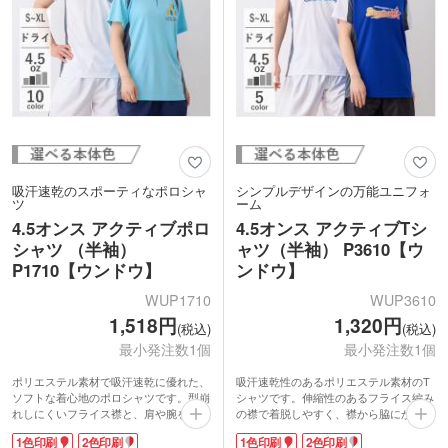
吸汗速乾のスポーティなポロシャ
シンプルデザインの万能ユニフォ
ツ
ーム
4.5オンス アクティブポロ
4.5オンス アクティブTシ
シャツ （半袖）
ャツ（半袖） P3610【ウ
P1710【ウンドウ】
ンドウ】
WUP1710
WUP3610
1,518円
1,320円
(税込)
(税込)
最小発注数1個
最小発注数1個
ポリエステル素材で吸汗速乾に優れた、
吸汗速乾性のあるポリエステル素材のT
ソフトな着心地のポロシャツです。型崩
シャツです。伸縮性のあるフライス編み
れしにくいフライス襟と、肩や腕を動か
の襟で着脱しやすく、襟から脇にかけて
しやすいラグラン袖で、スポーツウェア
切り替えられたラグラン袖が肩や腕の動
1色印刷
2色印刷
1色印刷
2色印刷
はもちろんイベント用ユニフォームとし
きをスムーズにサポート。シンプルなが