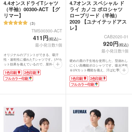
4.4オンスドライTシャツ
4.7オンス スペシャル ド
（半袖）00300-ACT 【グ
ライ カノコ ポロシャツ
リマー】
ローブリード（半袖）
2020 【ユナイテッドアス
3
レ】
TMS00300-ACT
CAB2020-01
411円
(税込)～
920円
最小発注数1個
(税込)
最小発注数1個
オリジナルのプリントができる、吸汗
性・速乾性に優れたTシャツです。UVカ
硬めの鹿の子生地を使用した、型崩れし
ット効果を備えているので、屋外イベン
にくい高機能ポロシャツです。吸水速乾
トでも安心。ポリエステル100%のメッ
＆UVカット機能を備え、汗ばむ季節も
1色印刷
2色印刷
シュ素材を使用し、サラッとした軽い着
快適に過ごせます。濃色は汗染みが目立
心地が魅力です。
フルカラー印刷
1色印刷
2色印刷
ちにくく、淡色は透けにくいのも嬉しい
1色印刷からフルカラー印刷まで対応可
ポイント。色落ちしにくく長く着用いた
フルカラー印刷
能で、デザインの自由度抜群！文化祭や
だけます。上品な光沢となめらかな風合
体育祭のクラスTシャツ、クラブチーム
いが魅力で、オンオフ問わず着やすい一
の応援グッズなど、チームの士気を高め
枚です。
るオリジナルグッズ作成にぴったりで
特殊な染色方法により色沈みしにくく、
す。豊富なカラーバリエーションからお
名入れが映えます。胸元や袖に1色・2
好きな色をお選びください。
色・フルカラーでショップ名やロゴをプ
リント可能です。オリジナルのスタッフ
動画提供 : Printstar
用ユニフォームやスポーツチームのウェ
アなどにいかがでしょうか。