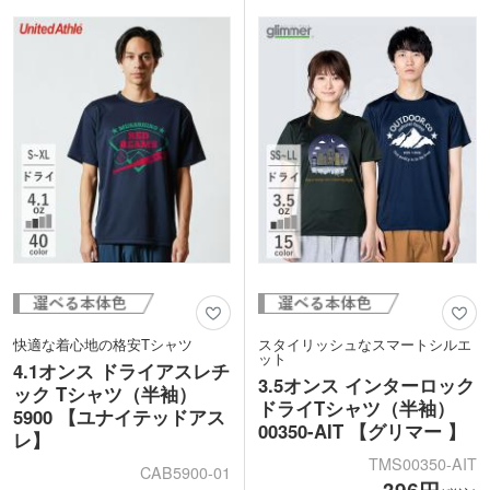
ームのウェアや運動会のクラスTシャツ
リブになっています。1色・2色・フルカ
などにおすすめです。豊富なカラーバリ
ラー印刷に対応しているので、ロゴやチ
エーションからお好きな本体色を選べま
ーム名をプリントしたスタッフ用Tシャ
す。
ツやチームユニフォームなどさまざまな
オリジナルTシャツの作成におすすめで
す。
快適な着心地の格安Tシャツ
スタイリッシュなスマートシルエ
ット
4.1オンス ドライアスレチ
3.5オンス インターロック
ック Tシャツ（半袖）
ドライTシャツ（半袖）
5900 【ユナイテッドアス
00350-AIT 【グリマー 】
レ】
TMS00350-AIT
CAB5900-01