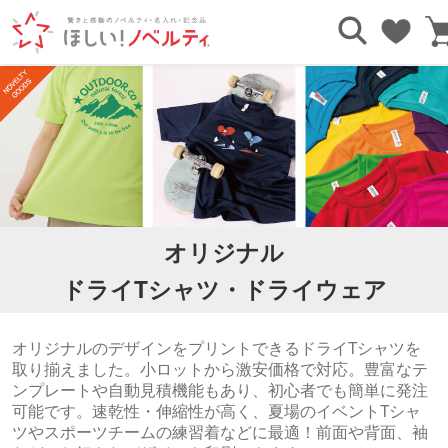
TOP
オリジナルウェア・アパレル
オリジナルドライTシャツ・ドライウェア(半袖・長袖)
オリジナル
ドライTシャツ・ドライウェア
オリジナルのデザインをプリントできるドライTシャツを
取り揃えました。小ロットから激安価格で対応。豊富なテ
ンプレートや自動見積機能もあり、初心者でも簡単に発注
可能です。速乾性・伸縮性が高く、夏場のイベントTシャ
ツやスポーツチームの練習着などに最適！前面や背面、袖