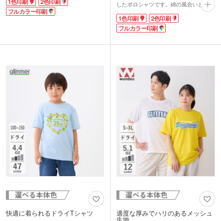
1色印刷
2色印刷
みで着脱しやすく、裾にはサイドスリッ
したポロシャツです。綿の風合いとポリ
ト入りで動きやすいです。シンプルなデ
フルカラー印刷
エステルの機能性を兼ね備えた混合生地
1色印刷
2色印刷
ザインなので、年代性別問わず着られま
で、着心地と耐久性を両立しています。
す。
通気性の高い鹿の子編みなので暑い季節
フルカラー印刷
胸元や背面に企業名やロゴをプリント可
も快適です。ボタンは本体と同色のため
能です。クラブチームのサポーター用や
見た目もスッキリ。年代性別問わず着や
部活のおそろいウェアとしてはもちろ
すいベーシックなデザインです。
ん、飲食店や施設のスタッフウェアとし
1色からフルカラーでロゴや企業名のプ
てもご活用いただけます。
リントができます。襟付きできちんとし
た印象を与えるので、企業展示会や地域
イベントのスタッフウェアなどにおすす
めです。
快適に着られるドライTシャツ
適度な厚みでハリのあるメッシュ
生地