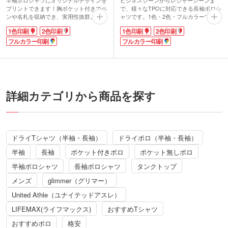
半袖ポロシャツにオリジナルデザインを
ビジネスシーンからレジャーシーンま
プリントできます！胸ポケット付きでペ
で、様々なTPOに対応できる長袖ポロシ
ンや名札を収納でき、実用性抜群。吸汗
ャツです。1色・2色・フルカラーでオリ
性・速乾性に優れた薄手のメッシュ生地
ジナルデザインをプリントして、オリジ
1色印刷
2色印刷
1色印刷
2色印刷
で、サラッとした快適な着心地です。さ
ナルポロシャツが作成できます。
らに屋外の活動にも嬉しいUVカット機
フルカラー印刷
ペンやメモを入れられる胸ポケット付き
フルカラー印刷
能付き。
なので実用性も抜群。サラッとした薄手
印刷は1色・2色・フルカラーに対応し、
のメッシュ生地は吸汗性・速乾性・UV
ロゴやイラストを鮮やかに表現します。
カット機能を備え、長時間着用しても快
レジャー施設や大規模イベントの作業
適です。イベント名をプリントしたスタ
着、部活やスポーツチームのユニフォー
ッフ用ユニフォーム、シニアクラブのオ
ムなどにぴったりです。豊富なカラーバ
リジナルグッズなど、年代性別問わず着
詳細カテゴリから商品を探す
リーエーションで、デザインやイメージ
られるお揃いアイテムをお探しの方にお
に合わせてお気に入りの1枚が見つかり
すすめ。
ます。
動画提供 : Printstar
動画提供 : Printstar
ドライTシャツ（半袖・長袖）
ドライポロ（半袖・長袖）
半袖
長袖
ポケット付きポロ
ポケット無しポロ
半袖ポロシャツ
長袖ポロシャツ
タンクトップ
メンズ
glimmer（グリマー）
United Athle（ユナイテッドアスレ）
LIFEMAX(ライフマックス)
おすすめTシャツ
おすすめポロ
格安