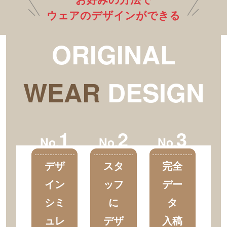
ウェアのデザインができる
ORIGINAL
WEAR
DESIGN
1
2
3
No.
No.
No.
デザ
スタ
完全
イン
ッフ
デー
シミ
に
タ
ュレ
デザ
入稿