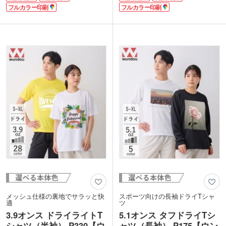
てもおすすめ。スポーティーながらもき
フルカラー印刷
らもスポーティなデザインが魅力です。
フルカラー印刷
ちんとした印象のあるデザインです。
1色からフルカラーまで、チームロゴや
企業ロゴや学校名を1色からフルカラー
学校名をプリントできます。性別問わず
までプリントできます。性別問わず着ら
着られるので、クラブチームのウェアは
れるので、部活のオリジナルウェア、施
もちろん、サークルや団体・企業のオリ
設や企業のスタッフシャツなどにいかが
ジナルユニフォームにもおすすめです。
でしょうか。
メッシュ仕様の裏地でサラッと快
スポーツ向けの長袖ドライTシャ
適
ツ
3.9オンス ドライライトT
5.1オンス タフドライTシ
シャツ（半袖） P330【ウ
ャツ（長袖） P175【ウン