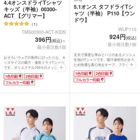
4.4オンスドライTシャツ
5.1オンス タフドライTシ
キッズ（半袖）00300-
ャツ（半袖） P110【ウン
ACT 【グリマー】
ドウ】
1
WUP110
TMS00300-ACT-KIDS
924円
(税込)
396円
(税込)～
最小発注数1個
最小発注数1個
丈夫で適度な厚みとハリのあるメッシュ
おそろいウェアの制作にぴったりな、キ
生地のTシャツです。吸汗速乾性がある
ッズサイズの吸汗・速乾ドライTシャツ
ため快適な着心地をキープ。フライス編
です。ポリエステル100％のメッシュ素
みの襟とカバーステッチの裾で、伸縮性
材を使用し、サラッと軽い着心地が魅
1色印刷
2色印刷
があり着脱しやすいです。袖口はカン止
1色印刷
2色印刷
力。UVカット機能付きなので、屋外イ
めされているのでほつれにくくなってい
フルカラー印刷
ベントや運動会でも安心して着用できま
フルカラー印刷
ます。
す。
背面や袖口にチームロゴや企業名をプリ
1色印刷からフルカラー印刷まで、オリ
ント可能です。男女兼用でシンプルな無
ジナルデザインのプリントが可能です。
地デザインなので、スポーツチームの練
クラスTシャツやクラブチームのユニフ
習着からイベントスタッフ用Tシャツま
ォーム、地域イベントのウェアなどにお
で幅広いシーンのオリジナルウェア作成
すすめ。お好きな本体色を1枚から選ん
におすすめ。
でご注文いただけます。
動画提供 : Printstar