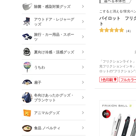
ーボード
食器
除菌・感染対策グッズ
こすると消える!蛍光ペ
美容・コスメ
ティッシュ・
パイロット フリ
アウトドア・レジャーグ
ッシュ
短納期キッチ
ト
ッズ
名入れマスク
4
刷)
コスメポーチ
旅行・カー用品・スポー
収納グッズ
ツ
アウトドア 
ハンド・除菌
夏向け冷感・涼感グッズ
マスク(既製品
靴べら・バッ
トラベルグッ
「フリクションライト」
レジャーバッ
光フリクションインキ」
うちわ
ロットの“フリクション
保冷剤・冷却
ン。オフィスや学校、ご
う
1色印刷
フルカラ
う蛍光ペンは、ノベルテ
扇子
人気があります。
摩擦熱で筆跡を消去する
オリジナルう
冬向けあったかグッズ・
ず、鉛筆やシャープペン
ブランケット
べて消し残りが非常に少
す。仕事や勉強がはかど
既製品扇子（
シ!名入れの目立つ白軸
アニマルグッズ
ラストのPR効果も抜群
オリジナルブ
食品 ノベルティ
動画提供 : パイロット公式
ネル