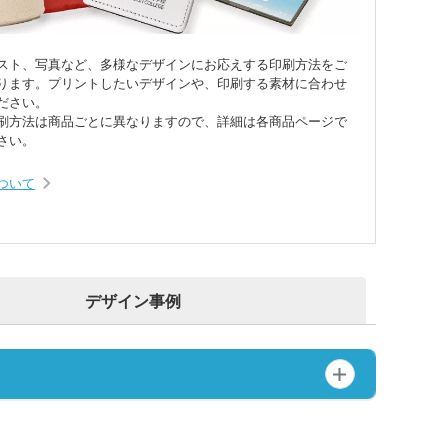
ットポーチ
シェバッグ
スチックマグカップ・
ミボトル・マウンテン
ブーマグカップ
スト、写真など、多様なデザインにお応えする印刷方法をご
ル（カラビナ付）
期ポーチ
ゃれトートバッグ
ります。プリントしたいデザインや、印刷する素材に合わせ
ジナルドライTシャツ・
ださい。
イウェア(半袖・長袖)
ボトル・ポケットボト
刷方法は商品ごとに異なりますので、詳細は各商品ページで
さい。
エステルトートバッグ
ネット
ジナルユニフォーム
ルホルダー・ペットボ
ついて
ホルダー
期付箋（ふせん）
トフレーム
ュメントファイル・そ
ファイル
立て・トレイ
ペン(単色)
デザイン事例
クカバー・ルーペ・し
キーホルダー・ウッド
ホルダー
ープペン
・レターカッター・ホ
カレンダー
キス他
カー・蛍光ペン
品 ボトル・水筒