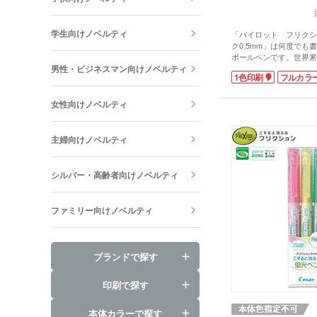
学生向けノベルティ
「パイロット フリクシ
ク0.5mm」は何度でも
ボールペンです。世界累
男性・ビジネスマン向けノベルティ
大人気フリクションペン
1色印刷
フルカラ
軸タイプです。ホワイト
映えます。
付属のラバーで擦ると書
女性向けノベルティ
ため、修正液はもういり
使ってもらえる販促品を
チオシの商品です!
主婦向けノベルティ
動画提供 : パイロット公式
ネル
シルバー・高齢者向けノベルティ
ファミリー向けノベルティ
ブランドで探す
印刷で探す
本体カラーで探す