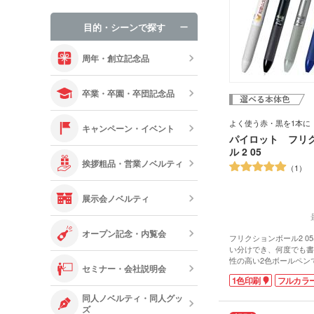
手袋・ネック
目的・シーンで探す
オリジナルお
周年・創立記念品
卒業・卒園・卒団記念品
よく使う赤・黒を1本に
キャンペーン・イベント
パイロット フリ
ル 2 05
挨拶粗品・営業ノベルティ
1
展示会ノベルティ
オープン記念・内覧会
フリクションボール2 0
い分けでき、何度でも書
性の高い2色ボールペン
セミナー・会社説明会
えるフリクションシリー
1色印刷
フルカラ
人気が高いペンで、学校
れ印刷してオリジナルペ
同人ノベルティ・同人グッ
す。もらって喜ばれるこ
ズ