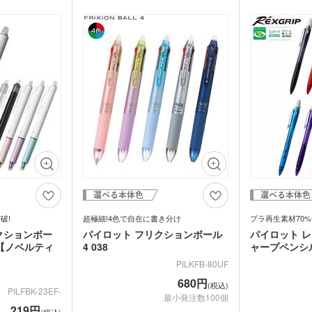
ご用意していま
本体側面にはオリジナル印刷が可能です。
名入れ専用のシンプルデザインで、企業名
外でも定評があ
や学校名が映えます。
促品としてもお役
ンボールペンのペ
.5mmの極細タイ
優れています。独
ップは、厚いもの
き、10万回挟ん
 YouTubeチャン
破!
超極細!4色で自在に書き分け
プラ再生素材70%
クションボー
パイロット フリクションボール
パイロット 
m【ノベルティ
4 038
ャープペンシル
PILKFB-80UF
680円
(税込)
PILFBK-23EF-
最小発注数100個
219円
(税込)