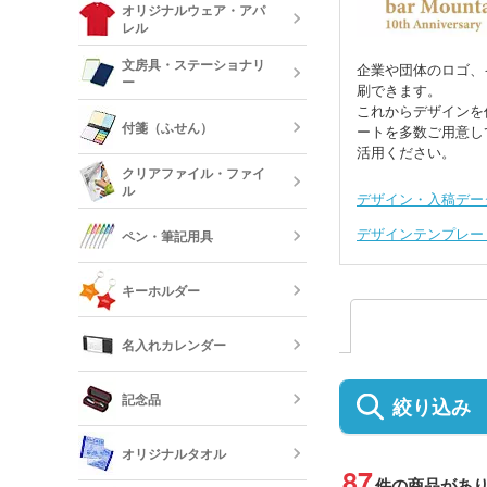
ルミタンブラ
デニムポーチ
オリジナルウェア・アパ
ランチトート
レル
陶器マグカッ
カップ
保冷・保温タ
文房具・ステーショナリ
企業や団体のロゴ、
コスメポーチ
ジュートバッ
ー
刷できます。
オリジナルTシ
リネンバッグ
これからデザインを
長袖)
ステンレスマ
クリアボトル
付箋（ふせん）
ートを多数ご用意し
クボトル
活用ください。
スクエアトー
メモ帳
オリジナルロ
クリアファイル・ファイ
ャツ
ル
水筒・魔法瓶
デザイン・入稿デー
オリジナル付
ロープハンド
クリップ
デザインテンプレー
ペン・筆記用具
短納期タンブ
オリジナルク
キーホルダー
クリーナー
フリクション
短納期クリア
名入れカレンダー
カードケース
レザーキーホ
ダー・名刺入
多機能ペン(
キーホルダー
記念品
プペン付など)
絞り込み
定規・メジャ
卓上カレンダ
反射板キーホ
オリジナルタオル
レクターキー
万年筆
87
件の商品があ
記念品 タン
短納期文房具・