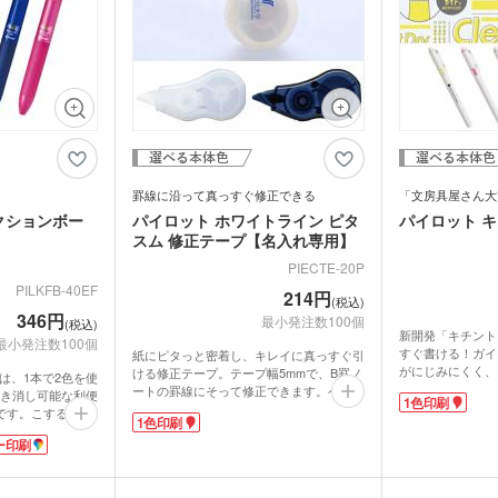
ウォーマー他
食料品・調味料（グルメギ
菓子
フト・既製品）
罫線に沿って真っすぐ修正できる
「文房具屋さん大賞
クションボー
パイロット ホワイトライン ピタ
パイロット 
スム 修正テープ【名入れ専用】
PIECTE-20P
PILKFB-40EF
214円
(税込)
346円
最小発注数100個
(税込)
新開発「キチント
最小発注数100個
すぐ書ける！ガイ
紙にピタっと密着し、キレイに真っすぐ引
がにじみにくく、
ける修正テープ。テープ幅5mmで、B罫ノ
5は、1本で2色を使
軽減。学生のニー
ートの罫線にそって修正できます。ペンケ
き消し可能な利便
1色印刷
して、今大注目の
ースに入れてもかさばらないコンパクト設
です。こすると消
1色印刷
でなく、手帳デコ
計ながらも、テープはたっぷり10m。もら
ズは記念品に大変
なし！
ったらすぐ使える使い切りタイプです。収
ー印刷
名・企業名を名入
人気のペンに学校
納時に便利なテープ口カバー付き。ケース
ンを制作できま
ナルグッズを作成
は机の上に立てて置ける設計になっていま
と間違いなしで
いノベルティにな
す。