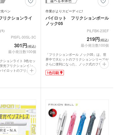
ットティッシュ
チン雑貨
蛍光ペン
作業がよりスピーディに!
ー
フリクションライ
パイロット フリクションボール
グッズ
ノック05
クケース
1
PILFBK-23EF
れマスク(オリジナル印
PISFL-30SL-3C
・芳香剤・アロマ
219円
(税込)
301円
タン
最小発注数100個
(税込)
最小発注数100個
UV対策)
「フリクションボール ノック05」は、世
界中で大ヒットのフリクションシリーズが
ーツ
クションライト 3色セッ
さらに便利になった、ノック式のフリクシ
蛍光フリクションイン
ョンボールペン(0.5mmタイプ)です。クリ
パイロットのフリクショ
1色印刷
ップスライドノック式を採用し、ノック面
ルタオル
ペン。摩擦熱で筆跡を消
は大きく、ノックしやすくなっています。
スが出ず、鉛筆やシャー
ノックすると小窓からインク色がのぞくの
跡と比べて消し残りが非
で、ONとOFFがわかりやすくなっていま
長です。
す。
いもすぐに消して引き直
いピンク、イエロー、グ
動画提供 : パイロット公式 YouTubeチャン
なっているので、仕事や
ネル
と間違いナシ!
ット公式 YouTubeチャン
ロ・湯たんぽ