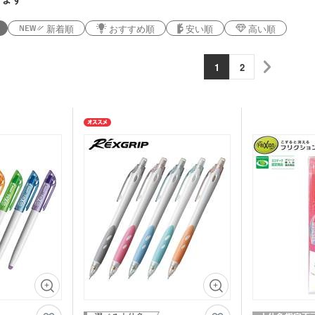
鉛筆・鉛筆
ペンセット・文具セット
消し
オリ
新着順
おすすめ順
安い順
高い順
ェイスタオル
オリジナルハンカチタオル
オル
ス
記念品 バッグ
記念
1
2
ペン
ンドタオル
オリジナルマフラータオル
オリ
ーショナリ
記念品 ボールペン・筆記
記念
具
電波時計
スタオル
名入れタオル・粗品タオル
ノベ
立て・フォト
記念品 モバイルバッテリ
記念
テリー・充電
ー・充電器
タッチペン
タブ
ナルタオル
ケース・ネー
記念品 キーホルダー
記念
マウスパッド
PC
スマ
ルスタンド
イヤホン・スピーカー
ロフ
ライト・LEDライト・懐中
非常持出袋
ラジ
電灯
日傘
マホケース
スマホリング
スマ
傘カバー・雨具
レクター
防犯ブザー・ホイッスル
アル
・タブレット
ラン
ー・スプーン
オリジナル コースター
箱・
ム・ピクチャ