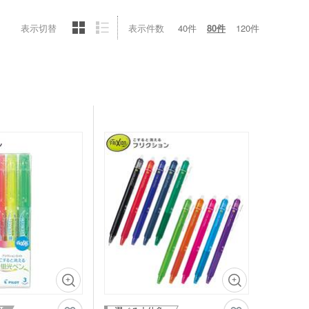
ゴム・修正テープ
ジナルミニハンカチタ
表示切替
表示件数
40件
80件
120件
品 時計
ジナルスポーツタオル
品 タオル
ルティタオル
品 USBグッズ
レットケース
品 防災グッズ
クリーナー
ホクリーナー・マイク
ァイバークロス
オ
ホ関連アクセサリー
ミブランケット他
チボックス・お弁当
フードポット