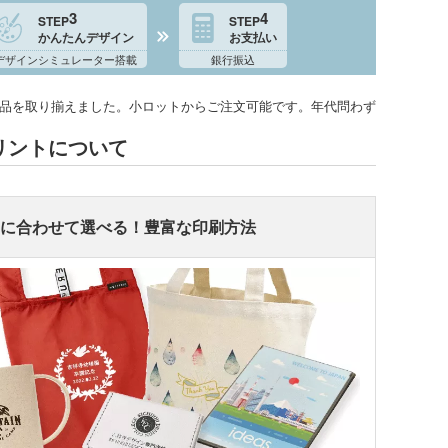
3
4
STEP
STEP
かんたんデザイン
お支払い
デザインシミュレーター搭載
銀行振込
の商品を取り揃えました。小ロットからご注文可能です。年代問わず
プリントについて
ンに合わせて選べる！豊富な印刷方法
ンバストートバッグ
～)
ア・ビニールポーチ
バッグ・レジかごバッ
スチックタンブラー