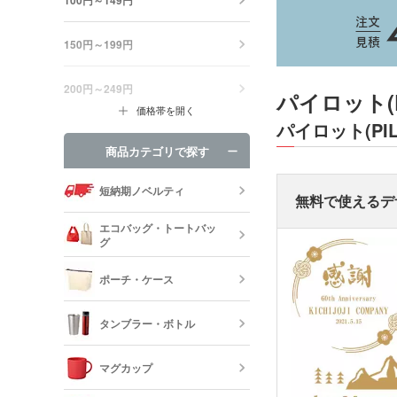
150円～199円
200円～249円
パイロット(P
価格帯を開く
パイロット(P
商品カテゴリで探す
短納期ノベルティ
無料で使えるデ
エコバッグ・トートバッ
グ
ポーチ・ケース
エコバッグ・
ッグ
タンブラー・ボトル
キャンバスポ
巾着・リュッ
マグカップ
ック
ステンレスタ