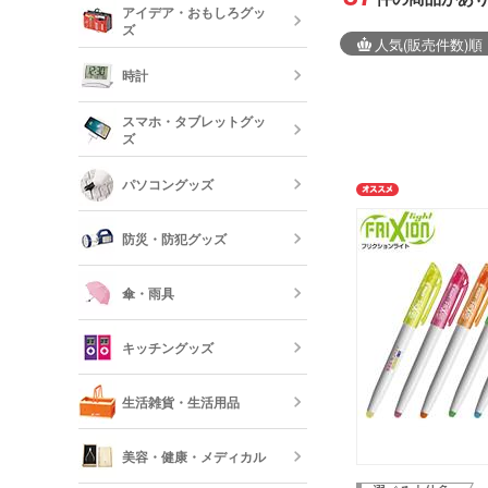
アイデア・おもしろグッ
リー
ズ
クレヨン・色
人気
(販売件数)
順
オリジナルフ
記念品 グラ
時計
短納期ボール
オリジナルハ
スマホ・タブレットグッ
記念品 ステ
ズ
ー・文房具
時計
パソコングッズ
オリジナルバ
記念品 写真
モバイルバッ
フレーム
器
防災・防犯グッズ
短納期オリジ
記念品 印鑑
USBグッズ
ムペン・朱肉
スマホモバイ
傘・雨具
防災セット・
記念品 傘・
キッチングッズ
モバイル ス
傘
反射板・リフ
生活雑貨・生活用品
短納期スマホ
グッズ
箸・カトラリ
美容・健康・メディカル
フォトフレー