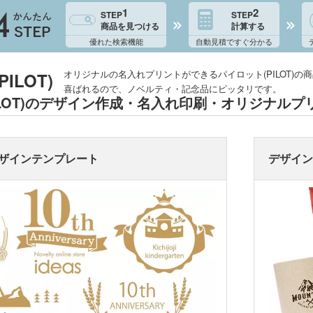
1
2
STEP
STEP
商品を見つける
計算する
優れた検索機能
自動見積ですぐ分かる
オリジナルの名入れプリントができるパイロット(PILOT)
ILOT)
喜ばれるので、ノベルティ・記念品にピッタリです。
ILOT)のデザイン作成・名入れ印刷・オリジナル
ザインテンプレート
デザイ
折りたたみバ
コットントートバッグ(～
キャ
7oz)
(8oz
ーチ
ポリエステルポーチ
クリ
ク・ナップサ
保冷
不織布トートバッグ
グ
ンブラー・ア
台紙タンブラー（カスタム
プラ