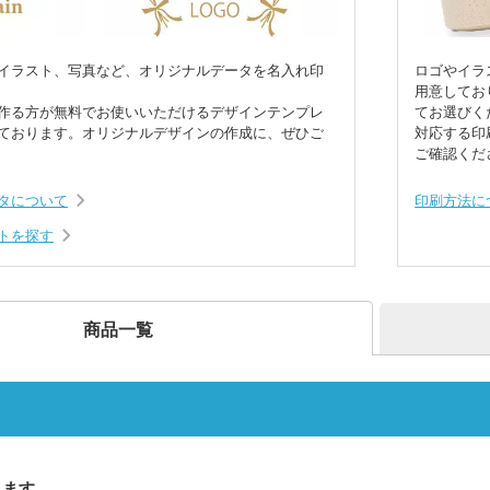
ー
デザインタンブラー）
本革・レザー調ポーチ
フラ
バッグ
サコッシュ
マル
プ・磁器マグ
プラ
ガラスマグカップ
ステンレスボトル・マグボ
アル
バン
ンブラー
スマホショルダー・スマホ
イラスト、写真など、オリジナルデータを名入れ印
ロゴやイラ
トル
ボト
短納
グ・コットン
ポーチ
デニムバッグ
おし
用意してお
ャツ(半袖・
オリジナルポロシャツ(半
オリ
作る方が無料でお使いいただけるデザインテンプレ
てお選びく
袖・長袖)
ドラ
グカップ
湯のみ
・プラスチッ
スープジャー・フードポッ
ミニ
ております。オリジナルデザインの作成に、ぜひご
対応する印
ト
ル
オーガニックコットンバッ
ご確認くだ
ト
ポリ
ノート・手帳
マグ
ンT・長袖Tシ
グ
オリジナルキッズウェア
オリ
オリジナルグラス・ビアグ
ボト
タについて
印刷方法に
ラス
トル
箋
ノベルティ付箋
短納
短納期エコバッグ・トート
バインダー・クリップボー
ルバッグ
フォ
トを探す
バッグ・巾着
ド
名入れクリアファイル（箔
ドキ
ラー・ボトル
リアファイル
押し・シルク）
の他
ペンケース・筆箱
ペン
ジェットストリーム
ボール
商品一覧
ファイル
・カードホル
ブッ
ケース・マルチケース
ルダー・革製
メタルキーホルダー・金属
木製
れ
おり
タッチ・シャー
製キーホルダー
キー
多色ペン
シャ
印鑑・印鑑ケース・スタン
電卓
ー
ー
壁掛けカレンダー
万年
ルダー・リフ
プ
ッチ
ホルダー
サインペン・筆ペン
マー
ります
ブラー
記念品 マグカップ
記念
ステーショナ