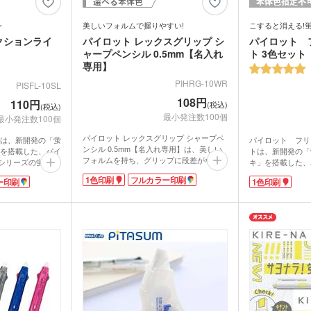
ライト・ランタン
ウェ
キッチン 消耗品
キッ
ン
美しいフォルムで握りやすい!
こすると消える!
健康グッズ
ミラ
ボックスティ
クションライ
パイロット レックスグリップ シ
パイロット 
掃除・洗濯グッズ
バス
ングッズ
ャープペンシル 0.5mm【名入れ
ト 3色セット
(オリジナル印
専用】
マスク(既製品)
マス
名入
マスクケース
PIHRG-10WR
刷)
PISFL-10SL
ドライバー・工具
消臭
レジャーシート・折りたた
108円
110円
食器・調理器具
ラン
(税込)
(税込)
みチェア
関連グッズ
メディカル・エチケットグ
最小発注数100個
最小発注数100個
)
日傘(
ッズ
グハンガー他
パイロット レックスグリップ シャープペ
ズ
カー用品
スポ
は、新開発の「蛍
パイロット フリ
グ
マルチツール・双眼鏡他
ンシル 0.5mm【名入れ専用】は、美しい
を搭載した、パイ
トは、新開発の「
フォルムを持ち、グリップに段差がないか
”シリーズの蛍光ペ
キ」を搭載した、
パック・氷の
ハンディファン・ハンディ
ら握りやすいシャープペンシル。ボディー
クー
家庭でも何かと使
ンシリーズの蛍光
扇風機
1色印刷
フルカラー印刷
ー印刷
1色印刷
が白なので社名・メッセージなどがきれい
ィや粗品の定番で
去するので消しカ
に映えます。鮮やかなパステルカラー5色
プペンシルの消し
をご用意。
ので消しカスが出
常に少ないのも特
ちわ
ノベルティうちわ
シルの消し跡と比
ラインの引き間違
ないのも特長で
せます。出番の多
ること間違いナ
リーンがセットに
名入れ扇子）
なので、ロゴやイ
勉強がはかどるこ
です。
動画提供 : パイロ
ランケット
ノベルティブランケット
カイ
ネル
 YouTubeチャン