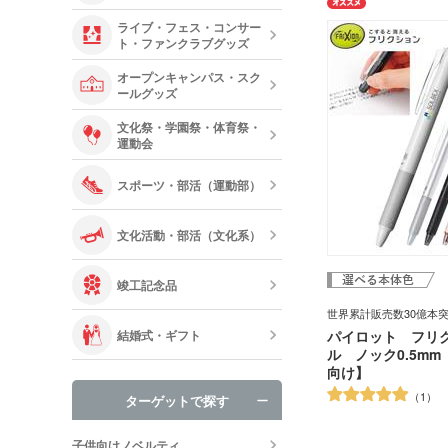
す。名入れ専用の白軸も
す。
ライブ・フェス・コンサー
安心の日本ブランド。海
ト・ファンクラブグッズ
り、外国人のお土産や販
に立てます。
オープンキャンパス・スク
消える便利なフリクショ
ールグッズ
ン先は一般筆記に適した0
プで、細かい書き込みに
文化祭・学園祭・体育祭・
自に開発したリフトクリ
運動会
をしっかり挟むことがで
でも壊れません!
スポーツ・部活（運動部）
動画提供 : パイロット公式
ネル
文化活動・部活（文化系）
竣工記念品
世界累計販売数30億本突
結婚式・ギフト
パイロット フリ
ル ノック0.5m
向け】
1
ターゲットで探す
子供向けノベルティ