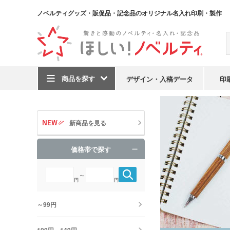
ノベルティグッズ・販促品・記念品のオリジナル名入れ印刷・製作
商品を探す
デザイン・入稿データ
印
TOP
ブランドで探す
新商品を見る
価格帯で探す
～
円
円
～99円
100円～149円