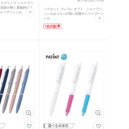
クスグリップ シャープペ
は、段差が無く直線的なフ
パイロット フレフレ オプト シャープペ
ャープペンシル。カラフ
ンシルはコスパが高い話題のシャープペン
ィがおしゃれです。指が
シル。
ー素材で覆われており、
太めのグリップは握りやすく、長時間の使
います。消しゴム付きで
1色印刷
用でも疲れにくいと評判です。耐久性もあ
先でも使いやすいです
り壊れにくいため、ずっとこの1本を使っ
ている!という口コミが多数!
利用70%以上のエコマー
ペンを振ると芯が出てくるフレフレ機構搭
境に配慮したノベルティ
載で楽ちんです。
1色でさりげなく名入れ
お気に入りの柄を選んでいただけるよう人
や企業ロゴを印刷して配
気の高い5種の柄を厳選してご用意しまし
動を意識していることが
た。お値段以上に高級感あるしっかりした
よ。
作りは、大人にも使って欲しいノベルティ
向きのシャープペンシルです。