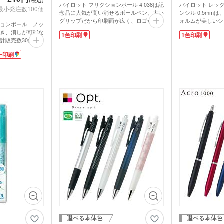
パイロット フリクションボール 4 038は記
パイロット レッ
最小発注数100個
念品に人気が高い消せるボールペン。太い
ンシル 0.5mm
グリップだから印刷面が広く、ロゴが映え
ォルムが美しいシ
ョンボール ノッ
ます。学校名・企業名を印刷すればオリジ
ルでクリアなボデ
書き、消しが可能な
1色印刷
1色印刷
ナルペンの完成!本体色はグラデーション
当たる部分はラバ
計販売数30億本!
カラーが美しい4色と、男女問わず使いや
滑り止めになって
の、名入れ専用白
すいブルーブラックをご用意。
軽量なので、外出
ー印刷
ボディに名入れが
0.38mmボール経の極細ペンは細かく書き
ね。
込みたい資料や手帳にぴったり。4色(黒・
プラスチックの再
いた文字が消える
赤・青・緑)のインクが使い分けでき、何
ク認定商品で、環
ません。
度でも書き消しできます。独自に開発した
です。軸の側面に
お探しの方に、イ
リフトクリップは、厚いものをしっかり挟
できます。会社名
むことができ、10万回挟んでも壊れませ
布すれば、エコ活
ん!ペンケースに入れておきたい1本です。
アピールできます
 YouTubeチャン
動画提供 : パイロット公式 YouTubeチャン
ネル