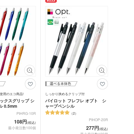
ィスでの使用はもちろん、ノベルティとし
ても喜ばれる実用的な商品です。
動画提供 : パイロット公式 YouTubeチャン
ネル
使用のエコ商品!
しっかり挟めるクリップ付
レックスグリップ シ
パイロット フレフレ オプト シ
 0.5mm
ャープペンシル
2
PIHRG-10R
PIHOP-20R
108円
(税込)
277円
最小発注数100個
(税込)
最小発注数100個