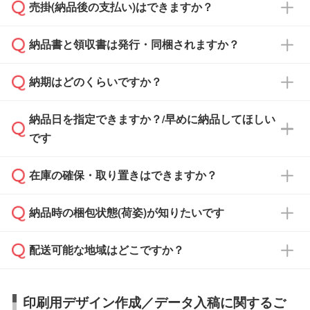
売掛(納品後の支払い)はできますか？
依頼いただいた場合は、翌営業日以降のご連絡
銀行振込のみのご対応となります。
となります。
納品書と領収書は発行・同梱されますか？
基本的には先入金をお願いしておりますが、自
治体・行政機関・学校・病院・上場企業様 な
納期はどのくらいですか？
どの場合は、月末締め翌月末払いに対応可能で
納品書・領収書は ご依頼をいただいた場合の
す。
み発行しております。商品への同梱はしておら
納品日を指定できますか？/早めに納品してほしい
ず、通常はPDFデータをメール添付でお送りし
・印刷する場合(500個程度)
また、卒業・卒園記念品で対策委員会や個人様
です
ます。
ご入金、イメージ画像の校了から約2週間～2
からご注文いただく場合でも、お支払い元が学
原本の郵送をご希望の場合は、担当スタッフま
週間半でご納品いたします。
校や幼稚園・保育園であれば、同様の条件でご
たは注文フォームの『ご注文に関する備考欄』
在庫の確保・取り置きはできますか？
ご希望の納期がある場合は、お問い合わせ・お
対応できる場合がございます。
よりお知らせください。
・商品のみ注文する場合(サンプル購入を含む)
見積もり・ご注文時にその旨をお知らせくださ
ご希望の際は担当スタッフまでお気軽にご相談
ご入金確認後、1～2営業日で出荷いたしま
納品時の梱包状態(荷姿)が知りたいです
い。
ご入金確認後に在庫を確保し、注文確定のご連
ください。
す。
在庫状況や印刷スケジュールを確認のうえ、対
絡を致します。ご入金いただくまで在庫の確保
応が可能かご案内いたします。
配送可能な地域はどこですか？
はできかねますので予めご了承ください。
商品によって異なります。各ページにある商品
納期は商品や数量、印刷方法、ご納品場所、在
また、お急ぎで印刷をご希望の場合は、最短5
詳細の荷姿欄をご確認ください。
庫の有無によって異なります。正確な日程はス
営業日で出荷可能な商品もご用意しておりま
【箱入り】 商品がひとつずつ箱に入っていま
日本全国へお届けが可能です。なお、海外への
タッフまでお問い合わせください。
印刷用デザイン作成／データ入稿に関するご
す。>>
対象商品はこちら
す。(白箱、化粧箱、ブリスターパックなど)
直接納品は行っておりませんので予めご了承く