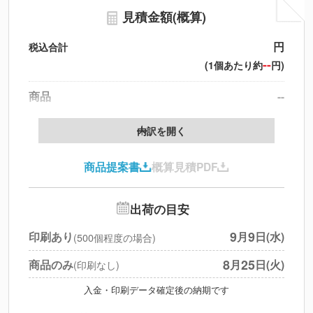
見積金額(概算)
円
税込合計
--
(1個あたり約
円)
商品
--
製版代
--
内訳を開く
印刷代
--
商品提案書
概算見積PDF
送料
--
※
北海道・沖縄・離島 別途
追加オプション
--
出荷の目安
円
税別合計
9
9
印刷あり
月
日(水)
(500個程度の場合)
※
上記小計は税別です
8
25
商品のみ
月
日(火)
(印刷なし)
入金・印刷データ確定後の納期です