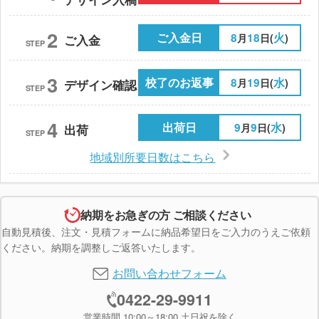
2
ご入金日
8
18
火
月
日(
)
ご入金
STEP
3
校了のお返事
8
19
水
月
日(
)
デザイン確認
STEP
4
出荷日
9
9
水
月
日(
)
出荷
STEP
地域別所要日数はこちら
納期をお急ぎの方 ご相談ください
自動見積後、注文・見積フォームに納品希望日をご入力のうえご依頼
ください。納期を調整しご返答いたします。
お問い合わせフォーム
0422-29-9911
営業時間 10:00～18:00 土日祝を除く