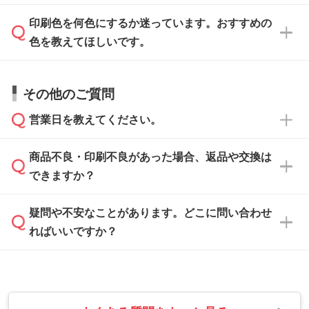
ます。詳しい手順は「
入稿テンプレートの使い
データはお見積・ご注文・
お問い合わせフォー
方
」をご確認ください。
印刷色を何色にするか迷っています。おすすめの
ム
へ添付いただくか、担当スタッフ宛にメール
データ作成でお困りの際には、担当スタッフが
でお送りください。
色を教えてほしいです。
サポートいたしますのでお気軽にご相談くださ
仕上がりに影響しそうな点もチェックいたしま
い。
すので、データのご相談だけでもお気軽にお問
お問い合わせフォーム
や、見積/注文フォーム
お見積・ご注文・
お問い合わせフォーム
からご
その他のご質問
い合わせください。
から添付してお送りください。
相談いただきますと、担当スタッフがお客様の
ご希望や商品の本体色を確認し、印刷色をご提
営業日を教えてください。
なお、印刷用データの作り方に関する詳細は、
・解像度の低いデータをトレース/調整してほ
案させていただきます。
「
完全データ入稿
」をご参照ください。
しい
本体色がブラック、ネイビーなど濃色の場合は
商品不良・印刷不良があった場合、返品や交換は
営業日は平日の10:00～18:00で、土日祝日はお
解像度の低い画像や、手書きのイラスト、写真
白色か淡い色の印刷色をおすすめしておりま
できますか？
休みとなります。注文・見積・お問い合わせ
などを、印刷に適したベクターデータに変換し
す。
は、土日祝日でもお送りいただければ、出社後
ます。→
詳しく見る
本体色がナチュラルなど淡色の場合、印刷をく
疑問や不安なことがあります。どこに問い合わせ
速やかに対応いたします。
お手数をお掛けいたしますが、至急担当スタッ
っきりと目立たせたいときは濃い印刷色が、柔
ればいいですか？
フまでご連絡ください。商品の状況を確認し、
・フルカラーデータを1色に変換してほしい
らかい雰囲気にしたいときは淡い印刷色が映え
改めてご案内いたします。
シルク印刷、レーザー彫刻など印刷方法にあわ
ます。
せて、フルカラーのデータを1色になおしま
お問い合わせフォームをご利用ください。1営
【返品・交換の対象】
す。→
詳しく見る
業日以内に担当スタッフよりメールにてご連絡
また、お選びいただいた印刷色が本体色に合わ
・お届け時に商品が損傷・故障している場合
いたします。
ない場合や仕上がりに影響しそうな場合は、ス