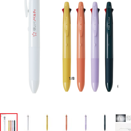
1
/
8