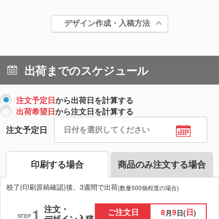
デザイン作成・入稿方法
出荷までのスケジュール
注文予定日
から出荷日を計算する
出荷希望日
から注文日を計算する
注文予定日
印刷する場合
商品のみ注文する場合
校了(印刷原稿確認)後、3週間で出荷
(数量500個程度の場合)
注文・
1
ご注文日
8
9
日
月
日(
)
STEP
デザイン入稿