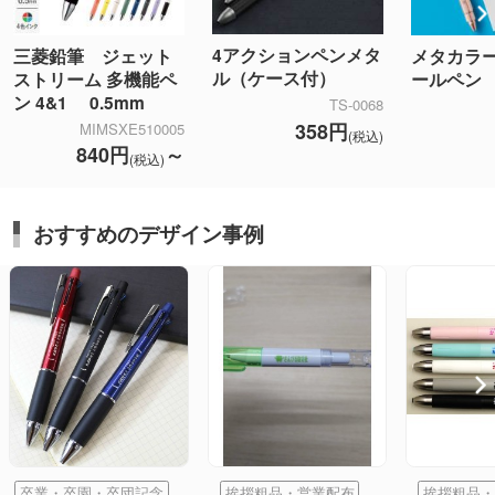
4アクションペンメタ
三菱鉛筆 ジェット
メタカラ
ル（ケース付）
ストリーム 多機能ペ
ールペン
ン 4&1 0.5mm
TS-0068
358円
MIMSXE510005
(税込)
840円
～
(税込)
おすすめのデザイン事例
卒業・卒園・卒団記念
挨拶粗品・営業配布
挨拶粗品・