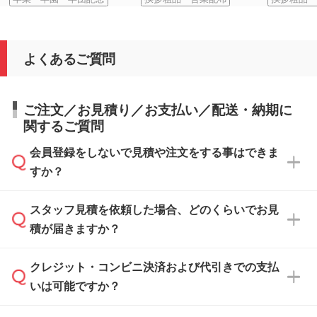
よくあるご質問
ご注文／お見積り／お支払い／配送・納期に
関するご質問
会員登録をしないで見積や注文をする事はできま
すか？
スタッフ見積を依頼した場合、どのくらいでお見
可能です。見積・注文フォームにて『ゲストの
積が届きますか？
まま進む』ボタンからお進みのうえ、ご依頼く
ださい。
クレジット・コンビニ決済および代引きでの支払
通常、翌営業日までにお送りしております。混
いは可能ですか？
雑状況によっては、お時間をいただくこともご
ざいます。予めご了承ください。土日祝日にご