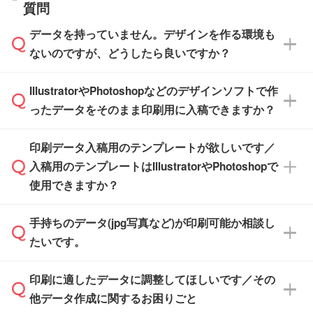
質問
※最短出荷日は商品によって異なります。各商
【袋入り】 商品がひとつずつ袋に入っていま
ださい。
また、商品ページ内の「出荷までのスケジュー
品ページにてご確認ください
す。(透明袋、デザイン袋など)
データを持っていません。デザインを作る環境も
ル」に注文予定日をご入力いただくと、おおよ
【個包装なし】 個包装がされていない状態で
ないのですが、どうしたら良いですか？
その締切日や出荷目安をご確認いただけます。
納品します。
商品在庫や印刷ラインを確保するためにも、商
※化粧箱から白箱への入れ替えや、オリジナル
IllustratorやPhotoshopなどのデザインソフトで作
品が決まりましたらお早めのご発注をお願いい
無料の「
デザインシミュレーター
」を使えば、
箱の作成は原則承っておりません。
たします。
ったデータをそのまま印刷用に入稿できますか？
PCやスマホから簡単にデザインを作成できま
す。スタンプやテンプレートも豊富なので、デ
※土日祝日を除く営業日換算です。
印刷データ入稿用のテンプレートが欲しいです／
ザインソフトがなくても安心です。
IllustratorやPhotoshop、CLIP STUDIOなどのデ
※沖縄・離島は追加日数がかかります。
入稿用のテンプレートはIllustratorやPhotoshopで
ザインソフトでこだわりのデザインを作成した
また、「
データ作成サービス
」もご利用いただ
使用できますか？
い方は、
完全データ入稿
がおすすめです。
けます。ご希望の文言・書体・印刷色をお知ら
「.ai」形式または「.psd」形式で保存し、お見
せいただければ、弊社にて無料でデザインデー
積・ご注文フォームにアップロードしてご入稿
手持ちのデータ(jpg写真など)が印刷可能か相談し
一部商品は入稿用テンプレートのご用意があり
タを1点作成いたします。
ください。
たいです。
ます。各商品ページの『印刷方法・テンプレー
ト』からダウンロードをお願いいたします。
ご入稿後は経験豊富なスタッフがデータに不備
印刷に適したデータに調整してほしいです／その
入稿用のテンプレートはPDF形式ですが、
印刷に適したデータ・解像度かどうか、担当ス
がないかチェックし、お客様と確認してから印
IllustratorやPhotoshopで開いてご利用いただけ
他データ作成に関するお困りごと
タッフが事前に確認いたします。
刷に進みますので、ご安心ください。