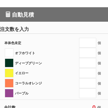
自動見積
注文数を入力
本体色未定
個
オフホワイト
個
ディープグリーン
個
イエロー
個
コーラルオレンジ
個
パープル
個
0
合計数
個