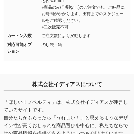
芯径/0.5mm
・持っているデータの背景が足りない／塗り足
※商品のみ(印刷なし)のご注文でも、ご納品に
しの作り方が分からない
お時間がかかります。出荷までのスケジュー
ルをご確認ください。
印刷したいデータが印刷範囲よりも小さい場
※二次販売不可
合、シンプルな色・柄の背景であれば拡張が可
能です。→
詳しく見る
カートン入数
ご注文数により変動します
対応可能オプ
のし袋・箱
・デザインにQRコードを入れたい／QRコード
ション
を生成してほしい
URLをご指定いただければ、QRコードを生成
いたします。配置のご相談にも応じています。
→
詳しく見る
株式会社イディアスについて
「ほしい！ノベルティ」は、株式会社イディアスが運営し
ているサイトです。
自分たちがもらったら「うれしい！」と思えるようなデザ
イン性が高くおしゃれな商品選びを中心に、私たちならで
はの商品情報を提供できるようにいつも心掛けています。