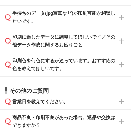
けます。ご希望の文言・書体・印刷色をお知ら
「.ai」形式または「.psd」形式で保存し、お見
せいただければ、弊社にて無料でデザインデー
積・ご注文フォームにアップロードしてご入稿
手持ちのデータ(jpg写真など)が印刷可能か相談し
一部商品は入稿用テンプレートのご用意があり
タを1点作成いたします。
ください。
たいです。
ます。各商品ページの『印刷方法・テンプレー
ト』からダウンロードをお願いいたします。
ご入稿後は経験豊富なスタッフがデータに不備
印刷に適したデータに調整してほしいです／その
入稿用のテンプレートはPDF形式ですが、
印刷に適したデータ・解像度かどうか、担当ス
がないかチェックし、お客様と確認してから印
IllustratorやPhotoshopで開いてご利用いただけ
他データ作成に関するお困りごと
タッフが事前に確認いたします。
刷に進みますので、ご安心ください。
ます。詳しい手順は「
入稿テンプレートの使い
データはお見積・ご注文・
お問い合わせフォー
方
」をご確認ください。
印刷色を何色にするか迷っています。おすすめの
ム
へ添付いただくか、担当スタッフ宛にメール
データ作成でお困りの際には、担当スタッフが
でお送りください。
色を教えてほしいです。
サポートいたしますのでお気軽にご相談くださ
仕上がりに影響しそうな点もチェックいたしま
い。
すので、データのご相談だけでもお気軽にお問
お問い合わせフォーム
や、見積/注文フォーム
お見積・ご注文・
お問い合わせフォーム
からご
その他のご質問
い合わせください。
から添付してお送りください。
相談いただきますと、担当スタッフがお客様の
ご希望や商品の本体色を確認し、印刷色をご提
営業日を教えてください。
なお、印刷用データの作り方に関する詳細は、
・解像度の低いデータをトレース/調整してほ
案させていただきます。
「
完全データ入稿
」をご参照ください。
しい
本体色がブラック、ネイビーなど濃色の場合は
商品不良・印刷不良があった場合、返品や交換は
営業日は平日の10:00～18:00で、土日祝日はお
解像度の低い画像や、手書きのイラスト、写真
白色か淡い色の印刷色をおすすめしておりま
できますか？
休みとなります。注文・見積・お問い合わせ
などを、印刷に適したベクターデータに変換し
す。