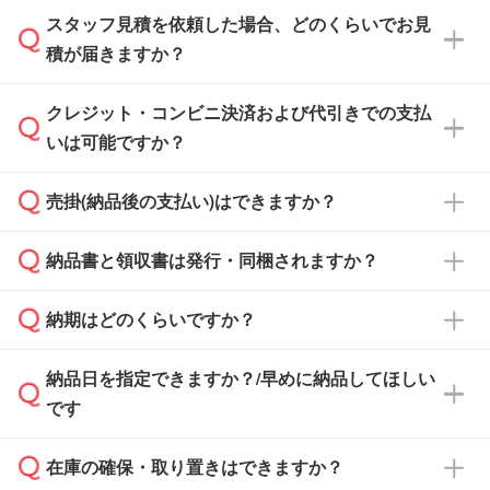
スタッフ見積を依頼した場合、どのくらいでお見
可能です。見積・注文フォームにて『ゲストの
積が届きますか？
まま進む』ボタンからお進みのうえ、ご依頼く
ださい。
クレジット・コンビニ決済および代引きでの支払
通常、翌営業日までにお送りしております。混
いは可能ですか？
雑状況によっては、お時間をいただくこともご
ざいます。予めご了承ください。土日祝日にご
売掛(納品後の支払い)はできますか？
依頼いただいた場合は、翌営業日以降のご連絡
銀行振込のみのご対応となります。
となります。
納品書と領収書は発行・同梱されますか？
基本的には先入金をお願いしておりますが、自
治体・行政機関・学校・病院・上場企業様 な
納期はどのくらいですか？
どの場合は、月末締め翌月末払いに対応可能で
納品書・領収書は ご依頼をいただいた場合の
す。
み発行しております。商品への同梱はしておら
納品日を指定できますか？/早めに納品してほしい
ず、通常はPDFデータをメール添付でお送りし
・印刷する場合(500個程度)
また、卒業・卒園記念品で対策委員会や個人様
です
ます。
ご入金、イメージ画像の校了から約2週間～2
からご注文いただく場合でも、お支払い元が学
原本の郵送をご希望の場合は、担当スタッフま
週間半でご納品いたします。
校や幼稚園・保育園であれば、同様の条件でご
たは注文フォームの『ご注文に関する備考欄』
在庫の確保・取り置きはできますか？
ご希望の納期がある場合は、お問い合わせ・お
対応できる場合がございます。