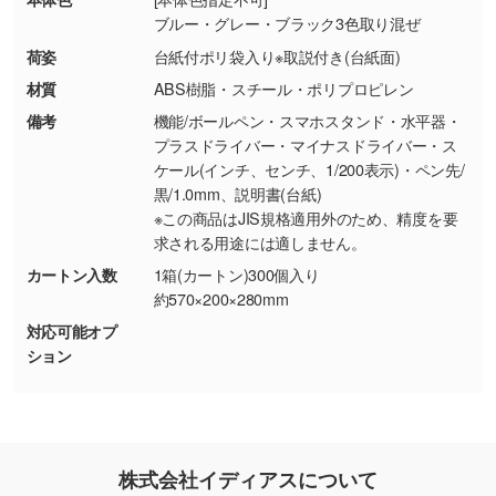
・お客様のご都合による返品・交換依頼(商
ブルー・グレー・ブラック3色取り混ぜ
品・色・数量などの注文間違い等)
・背景がある画像からキャラクター部分だけを
荷姿
台紙付ポリ袋入り※取説付き(台紙面)
使いたいです
材質
ABS樹脂・スチール・ポリプロピレン
シンプルな背景のデータや、使いたいキャラク
備考
機能/ボールペン・スマホスタンド・水平器・
ター部分の輪郭がはっきりしているデータは切
プラスドライバー・マイナスドライバー・ス
り抜き処理が可能です。→
詳しく見る
ケール(インチ、センチ、1/200表示)・ペン先/
黒/1.0mm、説明書(台紙)
・持っているデータの背景が足りない／塗り足
※この商品はJIS規格適用外のため、精度を要
しの作り方が分からない
求される用途には適しません。
印刷したいデータが印刷範囲よりも小さい場
カートン入数
1箱(カートン)300個入り
合、シンプルな色・柄の背景であれば拡張が可
約570×200×280mm
能です。→
詳しく見る
対応可能オプ
ション
・デザインにQRコードを入れたい／QRコード
を生成してほしい
URLをご指定いただければ、QRコードを生成
いたします。配置のご相談にも応じています。
株式会社イディアスについて
→
詳しく見る