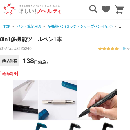
TOP
ペン・筆記用具
多機能ペン(タッチ・シャープペン付など)
8in
8in1多機能ツールペン1本
U2325240
商品No.
1件
138
商品価格
円(税込)
1色印刷