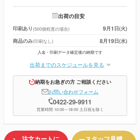
--
※
北海道・沖縄・離島 別途
追加オプション
--
出荷の目安
円
税別合計
9
1
印刷あり
月
日(火)
(500個程度の場合)
※
上記小計は税別です
8
19
商品のみ
月
日(水)
(印刷なし)
入金・印刷データ確定後の納期です
出荷までのスケジュールを見る
納期をお急ぎの方 ご相談ください
お問い合わせフォーム
0422-29-9911
営業時間 10:00～18:00 土日祝を除く
注文カートに
スタッフ見積