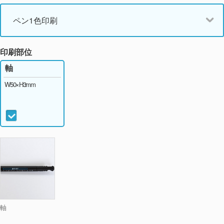
ペン1色印刷
印刷部位
軸
W50×H3mm
軸