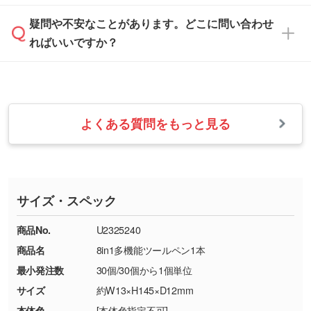
は、土日祝日でもお送りいただければ、出社後
ます。→
詳しく見る
本体色がナチュラルなど淡色の場合、印刷をく
疑問や不安なことがあります。どこに問い合わせ
速やかに対応いたします。
お手数をお掛けいたしますが、至急担当スタッ
っきりと目立たせたいときは濃い印刷色が、柔
ればいいですか？
フまでご連絡ください。商品の状況を確認し、
・フルカラーデータを1色に変換してほしい
らかい雰囲気にしたいときは淡い印刷色が映え
改めてご案内いたします。
シルク印刷、レーザー彫刻など印刷方法にあわ
ます。
せて、フルカラーのデータを1色になおしま
お問い合わせフォームをご利用ください。1営
【返品・交換の対象】
す。→
詳しく見る
業日以内に担当スタッフよりメールにてご連絡
また、お選びいただいた印刷色が本体色に合わ
・お届け時に商品が損傷・故障している場合
いたします。
ない場合や仕上がりに影響しそうな場合は、ス
よくある質問をもっと見る
・ご注文と異なる商品が届いた場合
・1色印刷でグラデーションや濃淡を表現した
お急ぎの場合はお電話でのご質問も受け付けて
タッフから別の色をご案内することもございま
・印刷不良があった場合
い
おります。下記電話番号までお問い合わせくだ
す。
※印刷不良は原則として“再印刷”でご対応させ
網点という技法で濃淡を表現することができま
さい。
ていただいております。
す。濃淡の差が分かるデータに調整いたしま
サイズ・スペック
※詳しくは「
商品の良品基準について
」をご覧
す。→
詳しく見る
TEL：0422-29-9911 営業時間10:00～
ください。
18:00(土日祝日除く)
商品No.
U2325240
・コーポレートカラーを使って印刷したい／印
お問い合わせフォームはこちら
商品名
8in1多機能ツールペン1本
【返品・交換ができない場合】
刷色にこだわりがある
最小発注数
30個/30個から1個単位
・お客様の元で商品を加工された場合、または
DIC・PANTONEなどのカラーチップの指定や、
商品が破損した場合
現物支給による色指定も承っております。→
詳
サイズ
約W13×H145×D12mm
・商品到着後7日以上経過している場合
しく見る
本体色
[本体色指定不可]