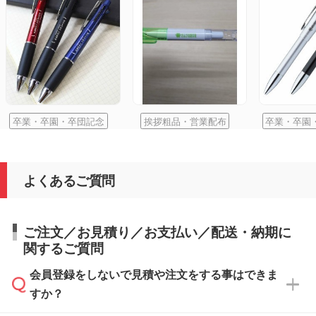
卒業・卒園・卒団記念
挨拶粗品・営業配布
卒業・卒園
よくあるご質問
ご注文／お見積り／お支払い／配送・納期に
関するご質問
会員登録をしないで見積や注文をする事はできま
すか？