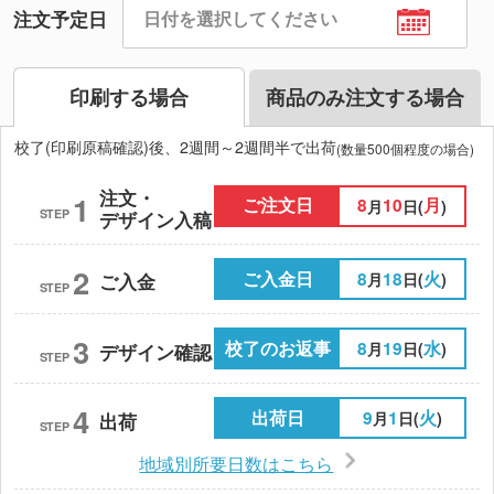
注文予定日
印刷する場合
商品のみ注文する場合
校了(印刷原稿確認)後、2週間～2週間半で出荷
(数量500個程度の場合)
注文・
1
ご注文日
8
10
月
月
日(
)
STEP
デザイン入稿
2
ご入金日
8
18
火
月
日(
)
ご入金
STEP
3
校了のお返事
8
19
水
月
日(
)
デザイン確認
STEP
4
出荷日
9
1
火
月
日(
)
出荷
STEP
地域別所要日数はこちら