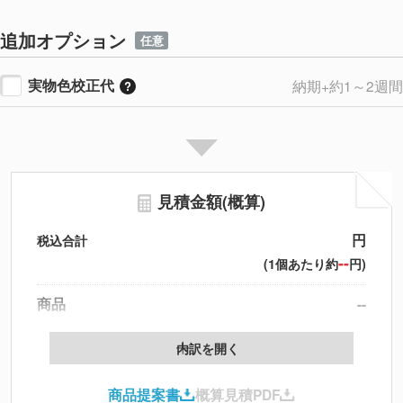
追加オプション
任意
実物色校正代
納期+約1～2週間
見積金額(概算)
円
税込合計
--
(1個あたり約
円)
商品
--
製版代
--
内訳を開く
印刷代
--
商品提案書
概算見積PDF
送料