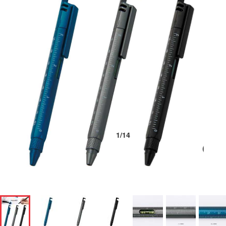
1
/
14