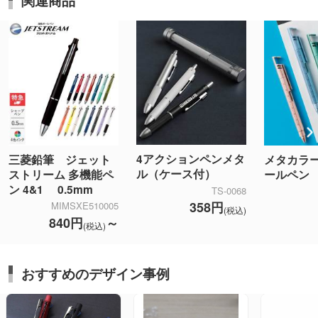
関連商品
4アクションペンメタ
三菱鉛筆 ジェット
メタカラ
ル（ケース付）
ストリーム 多機能ペ
ールペン
ン 4&1 0.5mm
TS-0068
358円
MIMSXE510005
(税込)
840円
～
(税込)
おすすめのデザイン事例