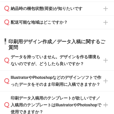
よりお知らせください。
・商品のみ注文する場合(サンプル購入を含む)
見積もり・ご注文時にその旨をお知らせくださ
ご希望の際は担当スタッフまでお気軽にご相談
ご入金確認後、1～2営業日で出荷いたしま
納品時の梱包状態(荷姿)が知りたいです
い。
ご入金確認後に在庫を確保し、注文確定のご連
ください。
す。
在庫状況や印刷スケジュールを確認のうえ、対
絡を致します。ご入金いただくまで在庫の確保
応が可能かご案内いたします。
配送可能な地域はどこですか？
はできかねますので予めご了承ください。
商品によって異なります。各ページにある商品
納期は商品や数量、印刷方法、ご納品場所、在
また、お急ぎで印刷をご希望の場合は、最短5
詳細の荷姿欄をご確認ください。
庫の有無によって異なります。正確な日程はス
営業日で出荷可能な商品もご用意しておりま
【箱入り】 商品がひとつずつ箱に入っていま
日本全国へお届けが可能です。なお、海外への
タッフまでお問い合わせください。
印刷用デザイン作成／データ入稿に関するご
す。>>
対象商品はこちら
す。(白箱、化粧箱、ブリスターパックなど)
直接納品は行っておりませんので予めご了承く
質問
※最短出荷日は商品によって異なります。各商
【袋入り】 商品がひとつずつ袋に入っていま
ださい。
また、商品ページ内の「出荷までのスケジュー
品ページにてご確認ください
す。(透明袋、デザイン袋など)
データを持っていません。デザインを作る環境も
ル」に注文予定日をご入力いただくと、おおよ
【個包装なし】 個包装がされていない状態で
ないのですが、どうしたら良いですか？
その締切日や出荷目安をご確認いただけます。
納品します。
商品在庫や印刷ラインを確保するためにも、商
※化粧箱から白箱への入れ替えや、オリジナル
IllustratorやPhotoshopなどのデザインソフトで作
品が決まりましたらお早めのご発注をお願いい
無料の「
デザインシミュレーター
」を使えば、
箱の作成は原則承っておりません。
たします。
ったデータをそのまま印刷用に入稿できますか？
PCやスマホから簡単にデザインを作成できま
す。スタンプやテンプレートも豊富なので、デ
※土日祝日を除く営業日換算です。
印刷データ入稿用のテンプレートが欲しいです／
ザインソフトがなくても安心です。
IllustratorやPhotoshop、CLIP STUDIOなどのデ
※沖縄・離島は追加日数がかかります。
入稿用のテンプレートはIllustratorやPhotoshopで
ザインソフトでこだわりのデザインを作成した
また、「
データ作成サービス
」もご利用いただ
使用できますか？
い方は、
完全データ入稿
がおすすめです。