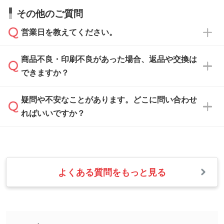
お問い合わせフォーム
や、見積/注文フォーム
お見積・ご注文・
お問い合わせフォーム
からご
その他のご質問
い合わせください。
から添付してお送りください。
相談いただきますと、担当スタッフがお客様の
ご希望や商品の本体色を確認し、印刷色をご提
営業日を教えてください。
なお、印刷用データの作り方に関する詳細は、
・解像度の低いデータをトレース/調整してほ
案させていただきます。
「
完全データ入稿
」をご参照ください。
しい
本体色がブラック、ネイビーなど濃色の場合は
商品不良・印刷不良があった場合、返品や交換は
営業日は平日の10:00～18:00で、土日祝日はお
解像度の低い画像や、手書きのイラスト、写真
白色か淡い色の印刷色をおすすめしておりま
できますか？
休みとなります。注文・見積・お問い合わせ
などを、印刷に適したベクターデータに変換し
す。
は、土日祝日でもお送りいただければ、出社後
ます。→
詳しく見る
本体色がナチュラルなど淡色の場合、印刷をく
疑問や不安なことがあります。どこに問い合わせ
速やかに対応いたします。
お手数をお掛けいたしますが、至急担当スタッ
っきりと目立たせたいときは濃い印刷色が、柔
ればいいですか？
フまでご連絡ください。商品の状況を確認し、
・フルカラーデータを1色に変換してほしい
らかい雰囲気にしたいときは淡い印刷色が映え
改めてご案内いたします。
シルク印刷、レーザー彫刻など印刷方法にあわ
ます。
せて、フルカラーのデータを1色になおしま
お問い合わせフォームをご利用ください。1営
【返品・交換の対象】
す。→
詳しく見る
業日以内に担当スタッフよりメールにてご連絡
また、お選びいただいた印刷色が本体色に合わ
・お届け時に商品が損傷・故障している場合
いたします。
ない場合や仕上がりに影響しそうな場合は、ス
よくある質問をもっと見る
・ご注文と異なる商品が届いた場合
・1色印刷でグラデーションや濃淡を表現した
お急ぎの場合はお電話でのご質問も受け付けて
タッフから別の色をご案内することもございま
・印刷不良があった場合
い
おります。下記電話番号までお問い合わせくだ
す。
※印刷不良は原則として“再印刷”でご対応させ
網点という技法で濃淡を表現することができま
さい。
ていただいております。
す。濃淡の差が分かるデータに調整いたしま