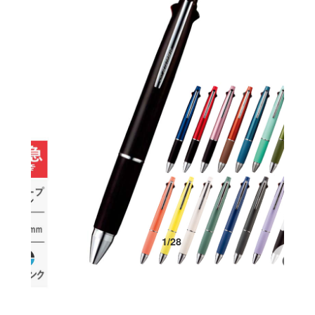
1
/
28