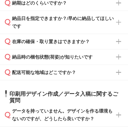
納期はどのくらいですか？
どの場合は、月末締め翌月末払いに対応可能で
納品書・領収書は ご依頼をいただいた場合の
す。
み発行しております。商品への同梱はしておら
納品日を指定できますか？/早めに納品してほしい
ず、通常はPDFデータをメール添付でお送りし
・印刷する場合(500個程度)
また、卒業・卒園記念品で対策委員会や個人様
です
ます。
ご入金、イメージ画像の校了から約2週間～2
からご注文いただく場合でも、お支払い元が学
原本の郵送をご希望の場合は、担当スタッフま
週間半でご納品いたします。
校や幼稚園・保育園であれば、同様の条件でご
たは注文フォームの『ご注文に関する備考欄』
在庫の確保・取り置きはできますか？
ご希望の納期がある場合は、お問い合わせ・お
対応できる場合がございます。
よりお知らせください。
・商品のみ注文する場合(サンプル購入を含む)
見積もり・ご注文時にその旨をお知らせくださ
ご希望の際は担当スタッフまでお気軽にご相談
ご入金確認後、1～2営業日で出荷いたしま
納品時の梱包状態(荷姿)が知りたいです
い。
ご入金確認後に在庫を確保し、注文確定のご連
ください。
す。
在庫状況や印刷スケジュールを確認のうえ、対
絡を致します。ご入金いただくまで在庫の確保
応が可能かご案内いたします。
配送可能な地域はどこですか？
はできかねますので予めご了承ください。
商品によって異なります。各ページにある商品
納期は商品や数量、印刷方法、ご納品場所、在
また、お急ぎで印刷をご希望の場合は、最短5
詳細の荷姿欄をご確認ください。
庫の有無によって異なります。正確な日程はス
営業日で出荷可能な商品もご用意しておりま
【箱入り】 商品がひとつずつ箱に入っていま
日本全国へお届けが可能です。なお、海外への
タッフまでお問い合わせください。
印刷用デザイン作成／データ入稿に関するご
す。>>
対象商品はこちら
す。(白箱、化粧箱、ブリスターパックなど)
直接納品は行っておりませんので予めご了承く
質問
※最短出荷日は商品によって異なります。各商
【袋入り】 商品がひとつずつ袋に入っていま
ださい。
また、商品ページ内の「出荷までのスケジュー
品ページにてご確認ください
す。(透明袋、デザイン袋など)
データを持っていません。デザインを作る環境も
ル」に注文予定日をご入力いただくと、おおよ
【個包装なし】 個包装がされていない状態で
ないのですが、どうしたら良いですか？
その締切日や出荷目安をご確認いただけます。
納品します。
商品在庫や印刷ラインを確保するためにも、商