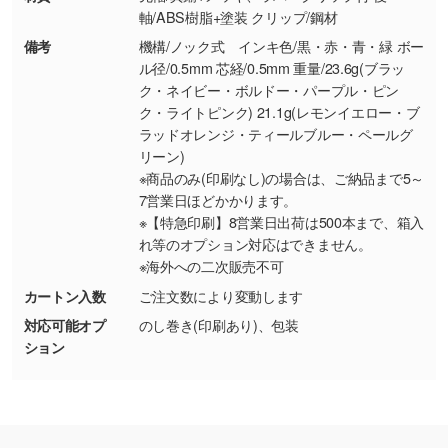
能です。→
詳しく見る
軸/ABS樹脂+塗装 クリップ/鋼材
備考
機構/ノック式 インキ色/黒・赤・青・緑 ボー
・デザインにQRコードを入れたい／QRコード
ル径/0.5mm 芯経/0.5mm 重量/23.6g(ブラッ
を生成してほしい
ク・ネイビー・ボルドー・パープル・ピン
URLをご指定いただければ、QRコードを生成
ク・ライトピンク) 21.1g(レモンイエロー・ブ
いたします。配置のご相談にも応じています。
ラッドオレンジ・ティールブルー・ペールグ
リーン)
→
詳しく見る
※商品のみ(印刷なし)の場合は、ご納品まで5～
7営業日ほどかかります。
※【特急印刷】8営業日出荷は500本まで、箱入
れ等のオプション対応はできません。
※海外への二次販売不可
カートン入数
ご注文数により変動します
対応可能オプ
のし巻き(印刷あり)、包装
ション