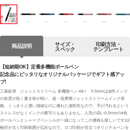
サイズ・
印刷方法・
商品説明
スペック
テンプレート
【短納期OK】定番多機能ボールペン
記念品にピッタリなオリジナルパッケージでギフト感アッ
プ!
三菱鉛筆 ジェットストリーム 多機能ペン 4&1 0.5mmは油性インク
の粘度が低く書き味が軽い、超・低摩擦ジェットストリームインク搭
載。くっきりと濃い描線なのに優れた速乾性なので、手が汚れるという
ストレスがなくインクの裏写りもありません。人気の高い0.5mmの4色
ボールペンとシャープペンシルが一緒になってこの価格も嬉しいですね!
軸径が太く印刷範囲が広めなので、ロゴ印刷が目立つオリジナルペンを