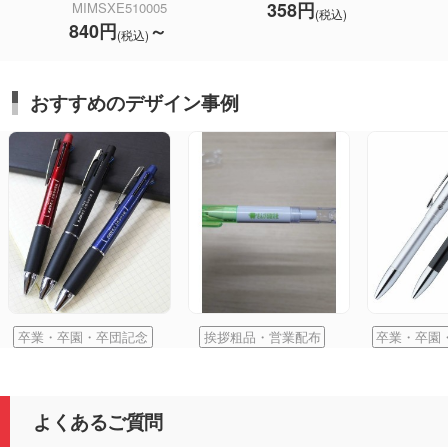
358円
MIMSXE510005
(税込)
840円
～
(税込)
おすすめのデザイン事例
卒業・卒園・卒団記念
挨拶粗品・営業配布
卒業・卒園
よくあるご質問