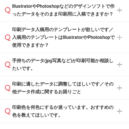
※化粧箱から白箱への入れ替えや、オリジナル
IllustratorやPhotoshopなどのデザインソフトで作
品が決まりましたらお早めのご発注をお願いい
無料の「
デザインシミュレーター
」を使えば、
箱の作成は原則承っておりません。
たします。
ったデータをそのまま印刷用に入稿できますか？
PCやスマホから簡単にデザインを作成できま
す。スタンプやテンプレートも豊富なので、デ
※土日祝日を除く営業日換算です。
印刷データ入稿用のテンプレートが欲しいです／
ザインソフトがなくても安心です。
IllustratorやPhotoshop、CLIP STUDIOなどのデ
※沖縄・離島は追加日数がかかります。
入稿用のテンプレートはIllustratorやPhotoshopで
ザインソフトでこだわりのデザインを作成した
また、「
データ作成サービス
」もご利用いただ
使用できますか？
い方は、
完全データ入稿
がおすすめです。
けます。ご希望の文言・書体・印刷色をお知ら
「.ai」形式または「.psd」形式で保存し、お見
せいただければ、弊社にて無料でデザインデー
積・ご注文フォームにアップロードしてご入稿
手持ちのデータ(jpg写真など)が印刷可能か相談し
一部商品は入稿用テンプレートのご用意があり
タを1点作成いたします。
ください。
たいです。
ます。各商品ページの『印刷方法・テンプレー
ト』からダウンロードをお願いいたします。
ご入稿後は経験豊富なスタッフがデータに不備
印刷に適したデータに調整してほしいです／その
入稿用のテンプレートはPDF形式ですが、
印刷に適したデータ・解像度かどうか、担当ス
がないかチェックし、お客様と確認してから印
IllustratorやPhotoshopで開いてご利用いただけ
他データ作成に関するお困りごと
タッフが事前に確認いたします。
刷に進みますので、ご安心ください。
ます。詳しい手順は「
入稿テンプレートの使い
データはお見積・ご注文・
お問い合わせフォー
方
」をご確認ください。
印刷色を何色にするか迷っています。おすすめの
ム
へ添付いただくか、担当スタッフ宛にメール
データ作成でお困りの際には、担当スタッフが
でお送りください。
色を教えてほしいです。
サポートいたしますのでお気軽にご相談くださ
仕上がりに影響しそうな点もチェックいたしま
い。
すので、データのご相談だけでもお気軽にお問