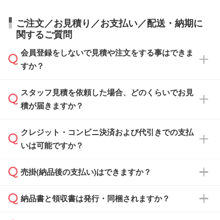
ご注文／お見積り／お支払い／配送・納期に
関するご質問
会員登録をしないで見積や注文をする事はできま
すか？
スタッフ見積を依頼した場合、どのくらいでお見
可能です。見積・注文フォームにて『ゲストの
積が届きますか？
まま進む』ボタンからお進みのうえ、ご依頼く
ださい。
クレジット・コンビニ決済および代引きでの支払
通常、翌営業日までにお送りしております。混
いは可能ですか？
雑状況によっては、お時間をいただくこともご
ざいます。予めご了承ください。土日祝日にご
売掛(納品後の支払い)はできますか？
依頼いただいた場合は、翌営業日以降のご連絡
銀行振込のみのご対応となります。
となります。
納品書と領収書は発行・同梱されますか？
基本的には先入金をお願いしておりますが、自
治体・行政機関・学校・病院・上場企業様 な