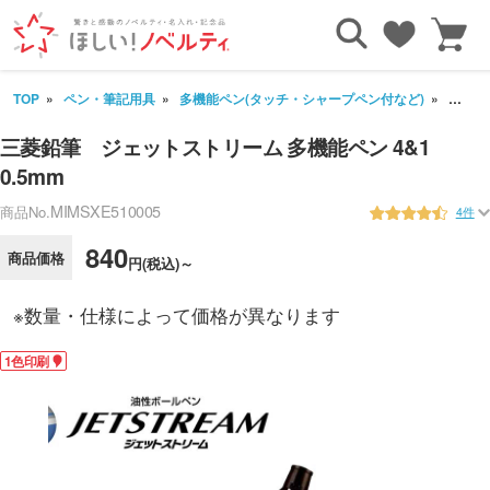
TOP
ペン・筆記用具
多機能ペン(タッチ・シャープペン付など)
三菱鉛
三菱鉛筆 ジェットストリーム 多機能ペン 4&1
0.5mm
MIMSXE510005
商品No.
4件
840
商品価格
円(税込)～
※数量・仕様によって価格が異なります
1色印刷