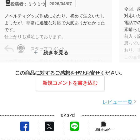
2026/04/07
投稿者：ミウミウ
今回、
対応い
ノベルティグッズ作成にあたり、初めて注文いたし
電話で
ましたが、非常に迅速な対応で大変ありがたかった
素晴ら
です。
前入り
仕上がりも満足しております。
思って
スタッフコメント
おり、
続きを見る
この品
この度はレビュー投稿をいただきありがとうござい
謝して
ます。
今のと
この商品に対するご感想をぜひお寄せください。
ジェットストリーム多機能ペン（名入れ印刷）をご
評判も
注文いただき、事前にご入金予定をご共有いただい
新規コメントを書き込む
たことで、納品まで滞りなく進めることができまし
た。
レビュー一覧
この度
仕上がりにもご満足いただけたとのことで安心して
うござ
おります。
短納期
今後もスムーズなお取引を心がけてまいりますの
軟にご
で、また機会がございましたらぜひご利用頂けます
きまし
と幸いです。
細かな