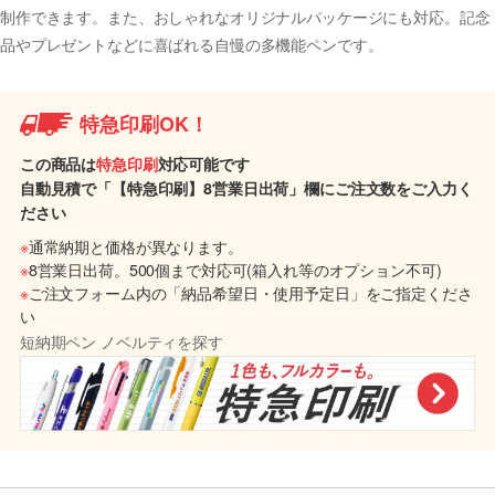
制作できます。また、おしゃれなオリジナルパッケージにも対応。記念
品やプレゼントなどに喜ばれる自慢の多機能ペンです。
特急印刷OK！
この商品は
特急印刷
対応可能です
自動見積で「【特急印刷】8営業日出荷」欄にご注文数をご入力く
ださい
※
通常納期と価格が異なります。
※
8営業日出荷。500個まで対応可(箱入れ等のオプション不可)
※
ご注文フォーム内の「納品希望日・使用予定日」をご指定くださ
い
短納期ペン ノベルティを探す