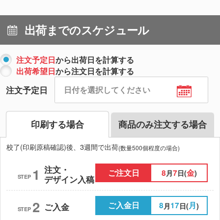
出荷までのスケジュール
注文予定日
から出荷日を計算する
出荷希望日
から注文日を計算する
注文予定日
印刷する場合
商品のみ注文する場合
校了(印刷原稿確認)後、3週間で出荷
(数量500個程度の場合)
注文・
1
ご注文日
8
7
金
月
日(
)
STEP
デザイン入稿
2
ご入金日
8
17
月
月
日(
)
ご入金
STEP