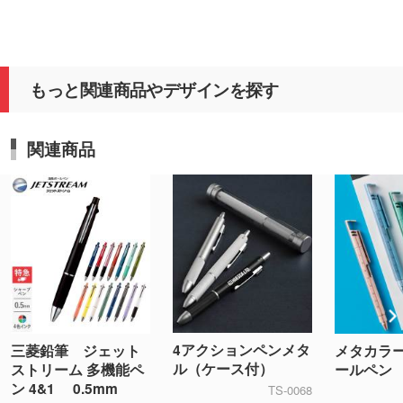
のこと
今後と
もっと関連商品やデザインを探す
関連商品
4アクションペンメタ
三菱鉛筆 ジェット
メタカラ
ル（ケース付）
ストリーム 多機能ペ
ールペン
ン 4&1 0.5mm
TS-0068