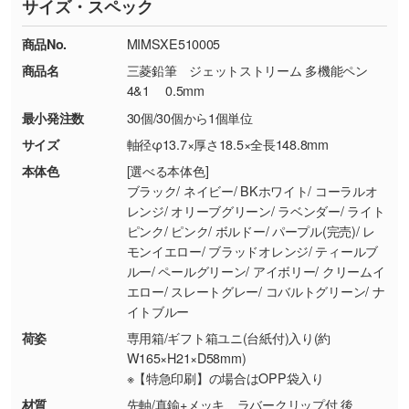
サイズ・スペック
※詳しくは「
商品の良品基準について
」をご覧
す。→
詳しく見る
TEL：0422-29-9911 営業時間10:00～
ください。
18:00(土日祝日除く)
商品No.
MIMSXE510005
・コーポレートカラーを使って印刷したい／印
お問い合わせフォームはこちら
商品名
三菱鉛筆 ジェットストリーム 多機能ペン
【返品・交換ができない場合】
刷色にこだわりがある
4&1 0.5mm
・お客様の元で商品を加工された場合、または
DIC・PANTONEなどのカラーチップの指定や、
最小発注数
30個/30個から1個単位
商品が破損した場合
現物支給による色指定も承っております。→
詳
・商品到着後7日以上経過している場合
しく見る
サイズ
軸径φ13.7×厚さ18.5×全長148.8mm
・お客様のご都合による返品・交換依頼(商
本体色
[選べる本体色]
品・色・数量などの注文間違い等)
・背景がある画像からキャラクター部分だけを
ブラック/ ネイビー/ BKホワイト/ コーラルオ
レンジ/ オリーブグリーン/ ラベンダー/ ライト
使いたいです
ピンク/ ピンク/ ボルドー/ パープル(完売)/ レ
シンプルな背景のデータや、使いたいキャラク
モンイエロー/ ブラッドオレンジ/ ティールブ
ター部分の輪郭がはっきりしているデータは切
ルー/ ペールグリーン/ アイボリー/ クリームイ
り抜き処理が可能です。→
詳しく見る
エロー/ スレートグレー/ コバルトグリーン/ ナ
イトブルー
・持っているデータの背景が足りない／塗り足
荷姿
専用箱/ギフト箱ユニ(台紙付)入り(約
しの作り方が分からない
W165×H21×D58mm)
印刷したいデータが印刷範囲よりも小さい場
※【特急印刷】の場合はOPP袋入り
合、シンプルな色・柄の背景であれば拡張が可
材質
先軸/真鍮+メッキ、ラバークリップ付 後