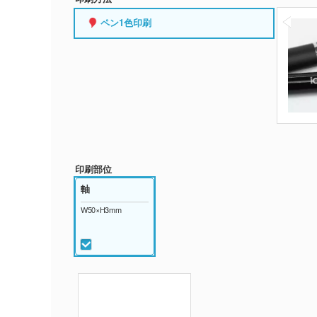
ペン1色印刷
印刷部位
軸
W50×H3mm