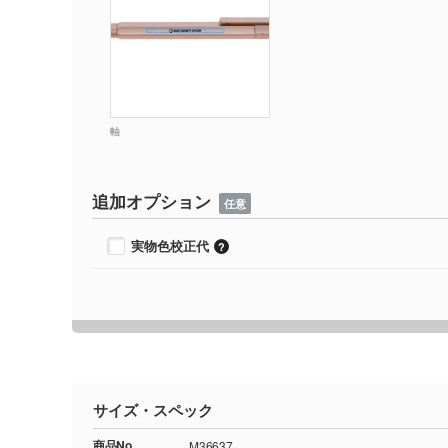
軸
追加オプション
任意
実物色校正代
サイズ・スペック
商品No.
M36637