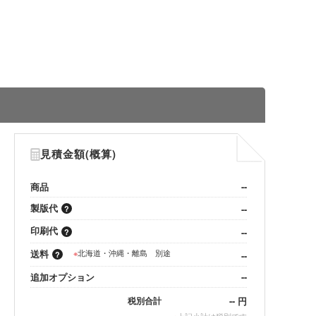
見積金額(概算)
商品
--
製版代
--
印刷代
--
送料
※
北海道・沖縄・離島 別途
--
追加オプション
--
--
円
税別合計
※
上記小計は税別です