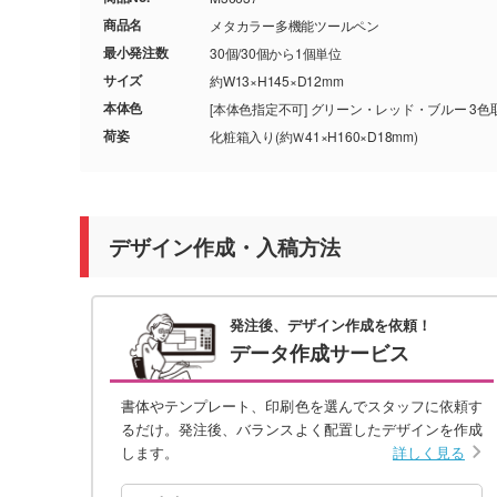
商品名
メタカラー多機能ツールペン
最小発注数
30個/30個から1個単位
サイズ
約W13×H145×D12mm
本体色
[本体色指定不可] グリーン・レッド・ブルー 
荷姿
化粧箱入り(約Ｗ41×H160×D18mm)
デザイン作成・入稿方法
発注後、デザイン作成を依頼！
データ作成サービス
書体やテンプレート、印刷色を選んでスタッフに依頼す
るだけ。発注後、バランスよく配置したデザインを作成
します。
詳しく見る