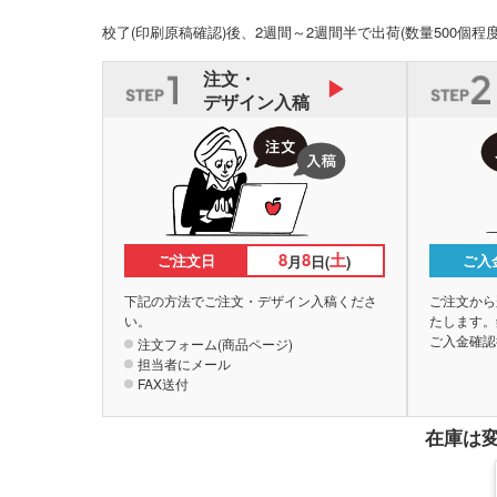
校了(印刷原稿確認)後、2週間～2週間半で出荷
(数量500個程
注文・
デザイン入稿
8
8
土
ご注文日
ご入
月
日(
)
下記の方法でご注文・デザイン入稿くださ
ご注文から
い。
たします。
ご入金確認
注文フォーム(商品ページ)
担当者にメール
FAX送付
在庫は