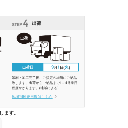
出荷
9
1
火
出荷日
月
日(
)
印刷・加工完了後、ご指定の場所にご納品
致します。出荷からご納品まで1～4営業日
程度かかります。(地域による)
地域別所要日数はこちら
します。