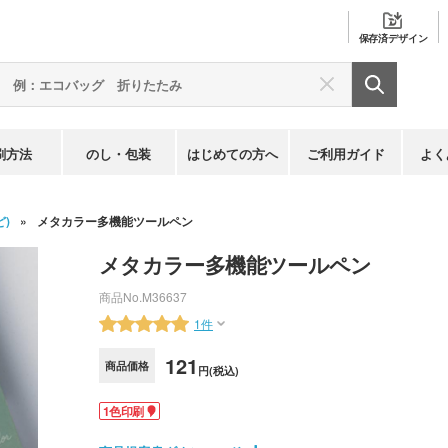
保存済
デザイン
刷方法
のし・包装
はじめての方へ
ご利用ガイド
よく
)
メタカラー多機能ツールペン
メタカラー多機能ツールペン
商品No.
M36637
1件
121
商品価格
円(税込)
1色印刷