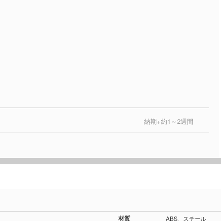
納期+約1～2週間
材質
ABS、スチール