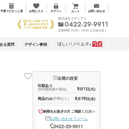
お気に入り
予算で
ピタッと君
ログイン
お問い合わせ
カート
株式会社イディアス
0422-29-9911
営業時間 10:00～18:00 土日祝を除く
ある質問
デザイン事例
出荷の目安
印刷あり
9
1
月
日(火)
(500個程度の場合)
8
19
商品のみ
(印刷なし)
月
日(水)
納期をお急ぎの方 ご相談ください
お問い合わせフォーム
0422-29-9911