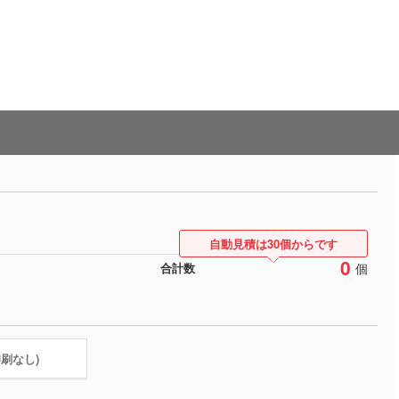
自動見積は30個からです
0
個
合計数
印刷なし)