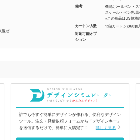
備考
機能/ボールペン・
スケール・ペン先/黒/1
※この商品はJIS規
カートン入数
1箱(カートン)360個
3色取混ぜ
対応可能オプ
ション
誰でも今すぐ簡単にデザインが作れる、便利なデザイン
ツール。注文・見積依頼フォームから「デザインキー」
を送信するだけで、簡単に入稿完了！
詳しく見る