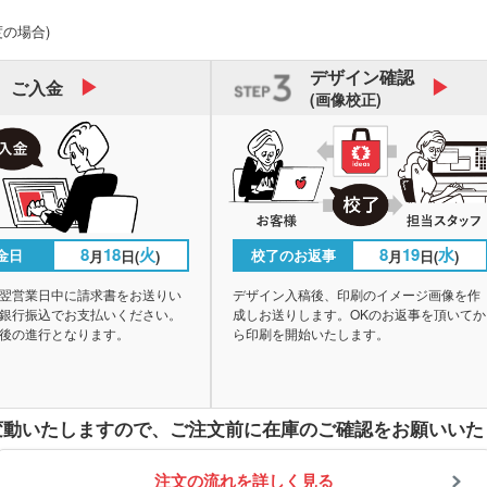
度の場合)
デザイン
確認
ご入金
(画像校正)
8
18
火
8
19
水
金日
校了のお返事
月
日(
)
月
日(
)
翌営業日中に請求書をお送りい
デザイン入稿後、印刷のイメージ画像を作
銀行振込でお支払いください。
成しお送りします。OKのお返事を頂いてか
後の進行となります。
ら印刷を開始いたします。
変動いたしますので、
ご注文前に在庫のご確認をお願いいた
注文の流れを詳しく見る