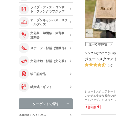
ライブ・フェス・コンサー
ト・ファンクラブグッズ
オープンキャンパス・スク
ールグッズ
文化祭・学園祭・体育祭・
運動会
スポーツ・部活（運動部）
シンプルなのにこなれ感
ジュートスクエアト
文化活動・部活（文化系）
10
竣工記念品
結婚式・ギフト
ジュートスクエアトート
のナチュラルな風合いが
ートバッグ。ちょっとし
ターゲットで探す
ンチバッグにぴったりな
1色印刷
ジュートは、麻の一種の
に優れ、伸びにくく、熱
子供向けノベルティ