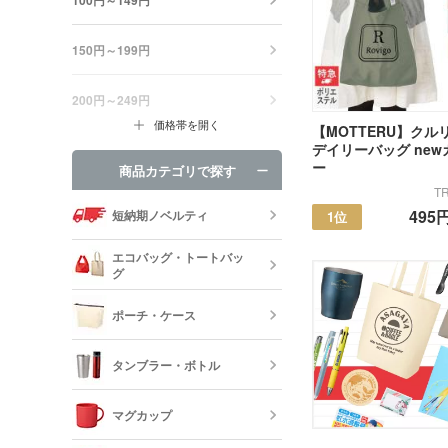
150円～199円
200円～249円
価格帯を開く
【MOTTERU】クル
デイリーバッグ new
ー
商品カテゴリで探す
TR
495
短納期ノベルティ
1位
エコバッグ・トートバッ
グ
ポーチ・ケース
エコバッグ・
ッグ
タンブラー・ボトル
キャンバスポ
巾着・リュッ
マグカップ
ック
ステンレスタ