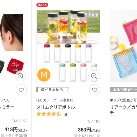
ヒー豆の袋などに
キャラクター、アイドルグッズ制作におす
スナー部分は、テ
すめです。
富なカラー展開！
とした素朴な素材
物やキャラクター
持ち手がオフホワ
売にもおすすめで
色系のツートンカ
イントです。
て、オーガニック
ショップなどのシ
めです。
ったり
推しカラーグッズ製作に!
ポップな配色が可
トミラー
スリムクリアボトル
リアーク／カ
チ
5
TM-0057
TS-1181
413円
363円
(税込)
(税込)
最小発注数30個
最小発注数30個