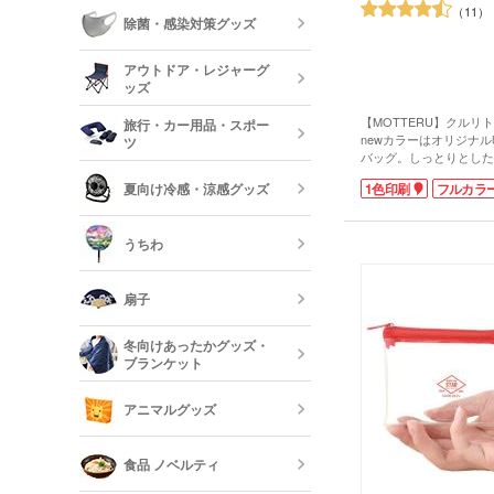
ーボード
11
食器
除菌・感染対策グッズ
美容・コスメ
ティッシュ・
アウトドア・レジャーグ
ッシュ
短納期キッチ
ッズ
名入れマスク
刷)
【MOTTERU】クルリ
コスメポーチ
旅行・カー用品・スポー
収納グッズ
newカラーはオリジナ
ツ
バッグ。しっとりとした
アウトドア 
地で、シワが戻りやすく
ハンド・除菌
夏向け冷感・涼感グッズ
1色印刷
フルカラ
マスク(既製品
ます。クルリとたためば
靴べら・バッ
コンパクトに。折り畳み
トラベルグッ
縫い付けられているので
レジャーバッ
うちわ
ません。レジ袋型でかさ
り収納。一度使うと他の
保冷剤・冷却
ませんよ!
う
扇子
小売店での販売実績もあ
したオリジナルバッグは
オリジナルう
ルティになること間違い
冬向けあったかグッズ・
※動画の商品はクルリト
ブランケット
す
既製品扇子（
アニマルグッズ
オリジナルブ
食品 ノベルティ