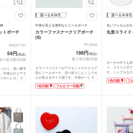
ウォーマー他
食料品・調味料（グルメギ
菓子
フト・既製品）
納
中身が見える便利なビニールポーチ
丸いフォルムがか
ットポーチ
カラーファスナークリアポーチ
丸形スライド
(S)
TP-0042
R0597101
198円
54円
(税込)
(税込)
最小発注数30個
最小発注数300個
ポーチの中でも邪
ー。スライド式で
カラーファスナーがアクセントのスクエア
ったり、使い勝手
す。シンプルなホ
型ビニールポーチ。四つ折りしたミニタオ
。中身がひと目で
から選べ、ロゴ印
ルが収まるサイズ感です。中身が一目でわ
ドやトレカ、リッ
1色印刷
フ
刷に対応していま
かるのでアクセサリーや日用品の仕分けポ
ながらすっきり整
1色印刷
フルカラー印刷
渡しにも便利なポ
ーチに大人気。水に強いPVC素材で、アメ
で持ち運びも安心
チリ目に入るので
ニティ入れとしても使えます。
使いしやすく推し
スメショップやサ
表面にはオリジナル印刷が可能。キャラク
すめです。
いかがでしょうか
ターやブランドロゴを印刷すればオリジナ
で、オリジナルデ
ルティの高いグッズが制作できます。ファ
す。イベントやキ
スナー部分は、テーマカラーに合わせて選
ァンクラブ・同人
べる豊富なカラー展開！キャラクターグッ
ベルティです。
ズを入れたセット販売にもおすすめです。