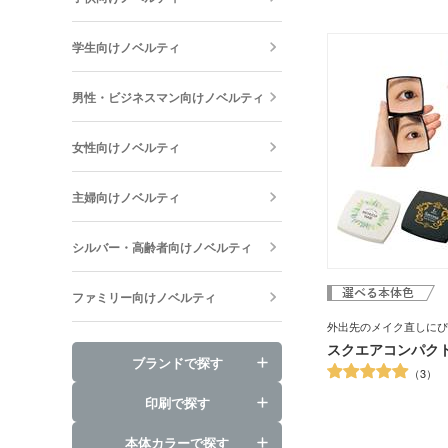
維です。そのため、コー
も使われています。
目が粗い生地で、ざくっ
学生向けノベルティ
感は、こなれ感を演出。
イトで、バッグ本体と同
ラーなのもオシャレなポ
男性・ビジネスマン向けノベルティ
ショップのロゴを印刷し
コスメやアロマセラピー
ョッパーとしてもおすす
女性向けノベルティ
主婦向けノベルティ
シルバー・高齢者向けノベルティ
ファミリー向けノベルティ
外出先のメイク直しにぴ
スクエアコンパク
ブランドで探す
3
印刷で探す
本体カラーで探す