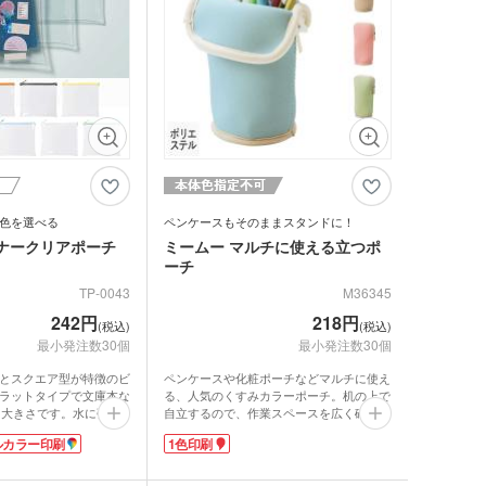
色を選べる
ペンケースもそのままスタンドに！
ナークリアポーチ
ミームー マルチに使える立つポ
ーチ
TP-0043
M36345
242円
218円
(税込)
(税込)
最小発注数30個
最小発注数30個
とスクエア型が特徴のビ
ペンケースや化粧ポーチなどマルチに使え
ラットタイプで文庫本な
る、人気のくすみカラーポーチ。机の上で
る大きさです。水に強い
自立するので、作業スペースを広く確保す
ラベル用にもおすすめ。
ることができます。ファスナー部分を折り
ルカラー印刷
1色印刷
ル印刷が可能。キャラク
返せば、取りたいものが見つけやすく出し
ゴを印刷すればオリジナ
入れもスムーズです。クッション性のある
ズが制作できます。ファ
イソプレンゴム素材。電子機器などの保護