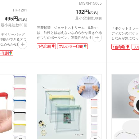
ライト・ランタン
ウェ
MISXN15005
キッチン 消耗品
キッ
TR-1201
132円
(税込)～
健康グッズ
ミラ
ボックスティ
495円
最小発注数30個
掃除・洗濯グッズ
バス
(税込)
ングッズ
最小発注数30個
三菱鉛筆 ジェットストリーム 0.5mm
(オリジナル印
「ポケットミラー
マスク(既製品)
マス
名入
は、油性とは思えないなめらかな書き心地
ディガンのポケッ
ト デイリーバッグ
マスクケース
刷)
がウリのボールペン。速乾性があり、一般
しなみが気になっ
ドライバー・工具
消臭
ル印刷ができるエコ
的な油性インクよりも濃くしっかりとした
直しをしたいとき
レジャーシート・折りたた
なめらかな触り心
1色印刷
フルカラー印刷
食器・調理器具
ラン
1色印刷
フ
字が書けるのも特徴です。いつでもどこで
ます。女子のマス
みチェア
キレイなまま使え
関連グッズ
メディカル・エチケットグ
もサッと筆記できるノック式ボールペン
ー印刷
イスでどうぞ!
)
日傘(
手のひらサイズの
ッズ
は、年代性別問わずもらって嬉しいノベル
グハンガー他
用のゴムバンドは
ズ
カー用品
スポ
ティ。海外でも支持されている大人気商品
無くす心配があり
グ
マルチツール・双眼鏡他
です。
ばる荷物もすっき
軸の部分に1色かフルカラーで名入れがで
エコバッグに戻れ
パック・氷の
ハンディファン・ハンディ
きます。シンプルに会社名やロゴを印刷す
クー
扇風機
るだけでも、もらった人の印象に残りやす
る商品。ロゴ印刷
くなりますよ。企業展示会やイベントで配
特別感があるノベ
布するのにおすすめです。
ちわ
ノベルティうちわ
なしです。
 フラットバッグで
名入れ扇子）
ランケット
ノベルティブランケット
カイ