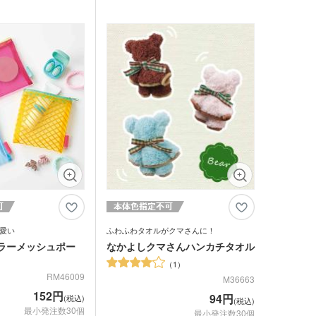
ーマに合わせて選べる豊
ケースやペットボトルホルダーにも使えま
ステーショナリーなど小
す。
グッズを入れたセット販
1色ロゴ印刷ができ、名入れ部分が見える
す。
パッケージで販促効果も抜群です。コスメ
ショップのノベルティや、学習塾の入会特
典にもおすすめです。
愛い
ふわふわタオルがクマさんに！
ラーメッシュポー
なかよしクマさんハンカチタオル
1
RM46009
M36663
152円
94円
(税込)
(税込)
最小発注数30個
最小発注数30個