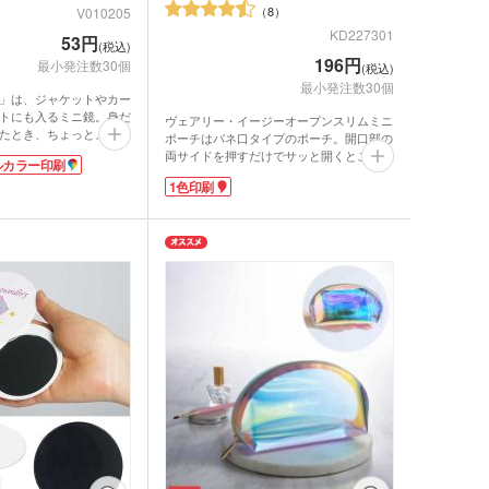
ットティッシュ
8
チン雑貨
V010205
KD227301
53円
(税込)
ー
196円
最小発注数30個
グッズ
(税込)
最小発注数30個
」は、ジャケットやカー
クケース
れマスク(オリジナル印
トにも入るミニ鏡。身だ
ヴェアリー・イージーオープンスリムミニ
たとき、ちょっとメイク
・芳香剤・アロマ
ポーチはバネ口タイプのポーチ。開口部の
、サッと取り出して使え
両サイドを押すだけでサッと開くとこがで
タン
ルカラー印刷
トアイテムを超プチプラ
きます。口紅・ハンドクリームのコスメの
1色印刷
UV対策)
他、スマホケーブルやイヤホン等のガジェ
ット、小銭などバッグの中で散らかりやす
ーツ
い小物入れにもぴったりです。柔らかい
PVC生地のお洒落な見た目で、アパレル関
係のオリジナルノベルティにおすすめで
ルタオル
す。
1色印刷が可能なので、ショップの購入・
入会特典などのグッズ製作にいかがでしょ
うか。
ロ・湯たんぽ