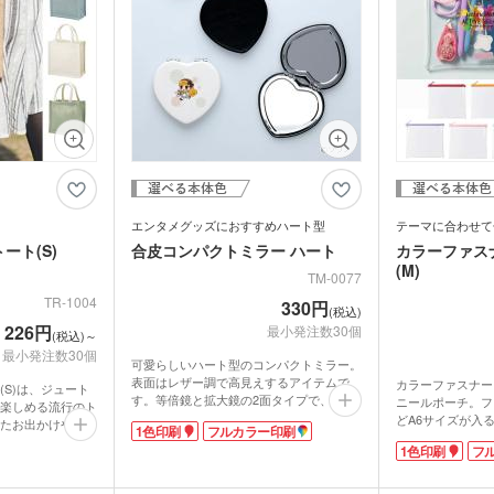
エンタメグッズにおすすめハート型
テーマに合わせて
ート(S)
合皮コンパクトミラー ハート
カラーファス
(M)
TM-0077
TR-1004
330円
(税込)
226円
最小発注数30個
(税込)～
最小発注数30個
可愛らしいハート型のコンパクトミラー。
表面はレザー調で高見えするアイテムで
カラーファスナー
(S)は、ジュート
す。等倍鏡と拡大鏡の2面タイプで、メイ
ニールポーチ。フ
楽しめる流行のト
ク直しに最適。折りたたむと手の平サイズ
どA6サイズが入
たお出かけや、ラ
1色印刷
フルカラー印刷
で、ポーチに入れてもかさばりません。
PVC素材で、ト
サイズです。
1色印刷
フ
ケース表面にはオリジナル印刷が可能で
表面にはオリジナ
天然素材。通気性
す。特にフルカラー印刷は範囲が広く、ハ
ターやブランドロ
にも強い丈夫な繊
ート型に印刷できるのでエンタメグッズや
ルティの高いグッ