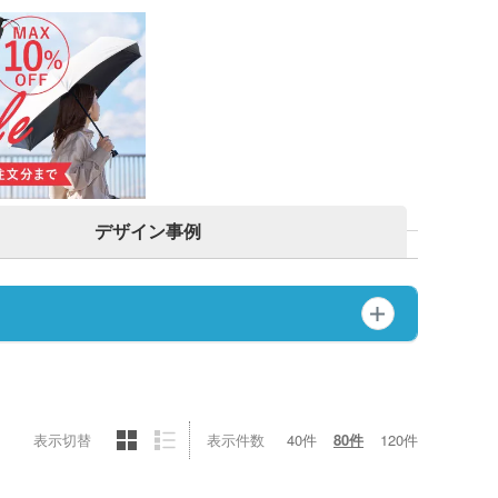
ットポーチ
シェバッグ
スチックマグカップ・
ミボトル・マウンテン
ブーマグカップ
ル（カラビナ付）
期ポーチ
ゃれトートバッグ
ジナルドライTシャツ・
イウェア(半袖・長袖)
ボトル・ポケットボト
エステルトートバッグ
ネット
ジナルユニフォーム
ルホルダー・ペットボ
ホルダー
期付箋（ふせん）
デザイン事例
トフレーム
ュメントファイル・そ
ファイル
立て・トレイ
ペン(単色)
クカバー・ルーペ・し
キーホルダー・ウッド
ホルダー
ープペン
・レターカッター・ホ
表示切替
表示件数
40件
80件
120件
カレンダー
キス他
カー・蛍光ペン
品 ボトル・水筒