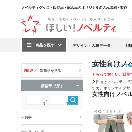
ノベルティグッズ・販促品・記念品のオリジナル名入れ印刷・製作
商品を探す
デザイン・入稿データ
印
女性向けノ
TOP
ターゲットで探
新商品を見る
もらって嬉しい。日常
女性向けノベルティで
価格帯で探す
すめ。オリジナルデザ
女性向けノベル
～
円
円
～99円
100円～149円