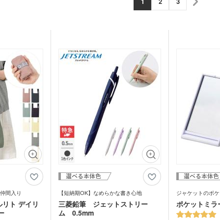
1
2
3
鉛筆・鉛筆
ペンセット・文具セット
消し
オリ
ェイスタオル
オリジナルハンカチタオル
オル
ス
記念品 バッグ
記念
ペン
ンドタオル
オリジナルマフラータオル
オリ
ーショナリ
記念品 ボールペン・筆記
記念
具
電波時計
スタオル
名入れタオル・粗品タオル
ノベ
立て・フォト
記念品 モバイルバッテリ
記念
テリー・充電
ー・充電器
タッチペン
タブ
ナルタオル
ケース・ネー
記念品 キーホルダー
記念
マウスパッド
PC
スマ
ルスタンド
イヤホン・スピーカー
ロフ
ライト・LEDライト・懐中
非常持出袋
ラジ
電灯
日傘
マホケース
スマホリング
スマ
傘カバー・雨具
レクター
防犯ブザー・ホイッスル
アル
・タブレット
ラン
仲間入り
【短納期OK】なめらかな書き心地
ジャケットのポケ
ー・スプーン
オリジナル コースター
箱・
ルリト デイリ
三菱鉛筆 ジェットストリー
ポケットミラ
ー
ム 0.5mm
ム・ピクチャ