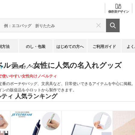
保存済
デザイン
刷方法
のし・包装
はじめての方へ
ご利用ガイド
よく
ベルティ・
女性に人気の名入れグッズ
す
女性向けノベルティ
で使いやすい女性向けノベルティ
定番のポーチやバッグ、文房具など、日常使いできるアイテムを中心に掲載
インの販促品を小ロットから製作できます。
ティ 人気ランキング