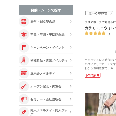
手袋・ネック
目的・シーンで探す
オリジナルお
周年・創立記念品
クリアポーチで魅せる収
カラモ ミニウォレ
1
卒業・卒園・卒団記念品
キャンペーン・イベント
キャッシュレス時代にぴ
挨拶粗品・営業ノベルティ
の良いクリアポーチです
わかる透明素材で、カー
プ、飴などの小物を見せ
展示会ノベルティ
1色印刷
理整頓！ファスナー付き
です。コンパクトで日常
活アイテムとしてもおす
オープン記念・内覧会
表面には1色印刷が可能
ザインのポーチが作れま
ャンペーンの配布品、フ
セミナー・会社説明会
グッズとしても人気のノ
同人ノベルティ・同人グッ
ズ