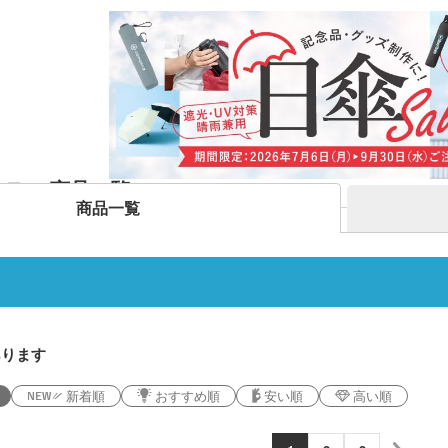
ー
デザインタンブラー）
本革・レザー調ポーチ
フラ
バッグ
サコッシュ
マル
プ・磁器マグ
プラ
ガラスマグカップ
ステンレスボトル・マグボ
アル
バン
ンブラー
スマホショルダー・スマホ
トル
ボト
短納
グ・コットン
ポーチ
デニムバッグ
おし
ャツ(半袖・
オリジナルポロシャツ(半
オリ
袖・長袖)
ドラ
グカップ
湯のみ
・プラスチッ
スープジャー・フードポッ
ミニ
ト
ル
オーガニックコットンバッ
ト
ポリ
ノート・手帳
マグ
ンT・長袖Tシ
グ
オリジナルキッズウェア
オリ
オリジナルグラス・ビアグ
ボト
ティ 商品一覧
ラス
トル
箋
ノベルティ付箋
短納
短納期エコバッグ・トート
バインダー・クリップボー
商品一覧
ルバッグ
フォ
バッグ・巾着
ド
名入れクリアファイル（箔
ドキ
ラー・ボトル
リアファイル
押し・シルク）
の他
ペンケース・筆箱
ペン
ジェットストリーム
ボール
ファイル
・カードホル
ブッ
ケース・マルチケース
ルダー・革製
メタルキーホルダー・金属
木製
れ
おり
タッチ・シャー
あります
製キーホルダー
キー
多色ペン
シャ
印鑑・印鑑ケース・スタン
電卓
ー
新着順
おすすめ順
安い順
高い順
ー
壁掛けカレンダー
万年
ルダー・リフ
プ
ッチ
ホルダー
サインペン・筆ペン
マー
ブラー
記念品 マグカップ
記念
ステーショナ