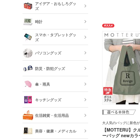
アイデア・おもしろグッ
リー
ズ
クレヨン・色
オリジナルフ
記念品 グラ
時計
短納期ボール
オリジナルハ
スマホ・タブレットグッ
記念品 ステ
ズ
ー・文房具
時計
パソコングッズ
オリジナルバ
記念品 写真
モバイルバッ
フレーム
器
防災・防犯グッズ
短納期オリジ
記念品 印鑑
USBグッズ
ムペン・朱肉
スマホモバイ
傘・雨具
防災セット・
記念品 傘・
キッチングッズ
モバイル ス
傘
反射板・リフ
生活雑貨・生活用品
短納期スマホ
グッズ
大人気のバッグに新色が
箸・カトラリ
【MOTTERU】ク
美容・健康・メディカル
ーバッグ newカラ
フォトフレー