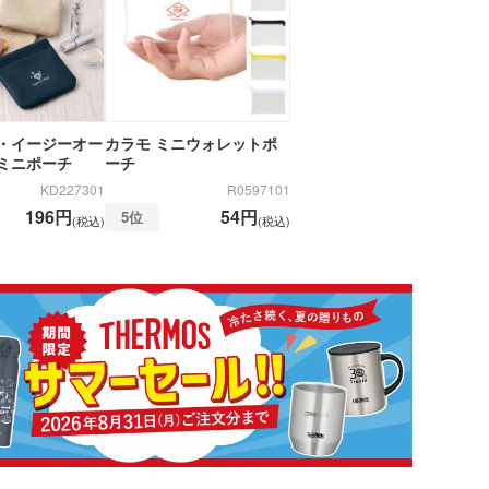
・イージーオー
カラモ ミニウォレットポ
ミニポーチ
ーチ
KD227301
R0597101
196円
54円
5位
(税込)
(税込)
ンバストートバッグ
～)
ア・ビニールポーチ
バッグ・レジかごバッ
スチックタンブラー