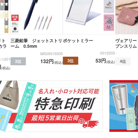
リト
三菱鉛筆 ジェットストリ
ポケットミラー
ヴェアリー
カラ
ーム 0.5mm
プンスリム
V010205
MISXN15005
-1201
53円
3位
132円
2位
4位
(税込)
(税込)
円
(税込)
折りたたみバ
コットントートバッグ(～
キャ
7oz)
(8oz
ーチ
ポリエステルポーチ
クリ
ク・ナップサ
保冷
不織布トートバッグ
グ
ンブラー・ア
台紙タンブラー（カスタム
プラ