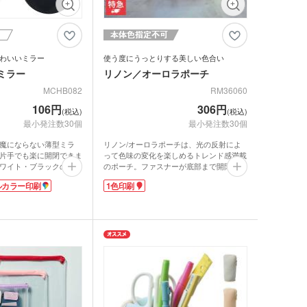
わいいミラー
使う度にうっとりする美しい色合い
ミラー
リノン／オーロラポーチ
MCHB082
RM36060
106円
306円
(税込)
(税込)
最小発注数30個
最小発注数30個
魔にならない薄型ミラ
リノン/オーロラポーチは、光の反射によ
片手でも楽に開閉できま
って色味の変化を楽しめるトレンド感満載
ワイト・ブラックの2色
のポーチ。ファスナーが底部まで開閉し中
刷は1色・フルカラー印
身が取り出しやすく便利です。華やかなオ
ルカラー印刷
1色印刷
す。お手頃な価格で、お
ーロラカラー生地は光沢があり、中身が見
リ袋入り。印刷面がバッ
えすぎず上品に使えます。コスメアイテム
販促効果も抜群です。コ
映えし高級感がアップしますね。
ロンの特典プレゼントに
1色印刷が可能です。オーロラポーチに名
？
入れをしてトレンドのオリジナルグッズ製
作はいかがでしょうか。美容院やアパレル
ショップ、エンタメ関係のノベルティ作成
におすすめです。