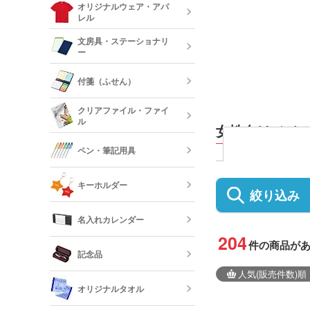
ルミタンブラ
デニムポーチ
オリジナルウェア・アパ
ランチトート
レル
陶器マグカッ
カップ
保冷・保温タ
文房具・ステーショナリ
コスメポーチ
ジュートバッ
ー
オリジナルTシ
リネンバッグ
長袖)
ステンレスマ
クリアボトル
付箋（ふせん）
クボトル
スクエアトー
メモ帳
オリジナルロ
クリアファイル・ファイ
ャツ
ル
水筒・魔法瓶
女性向けノベル
オリジナル付
ロープハンド
クリップ
ペン・筆記用具
短納期タンブ
オリジナルク
キーホルダー
クリーナー
絞り込み
フリクション
短納期クリア
名入れカレンダー
カードケース
レザーキーホ
ダー・名刺入
204
多機能ペン(
件の商品が
キーホルダー
記念品
プペン付など)
定規・メジャ
人気
(販売件数)
順
卓上カレンダ
反射板キーホ
オリジナルタオル
レクターキー
万年筆
記念品 タン
短納期文房具・