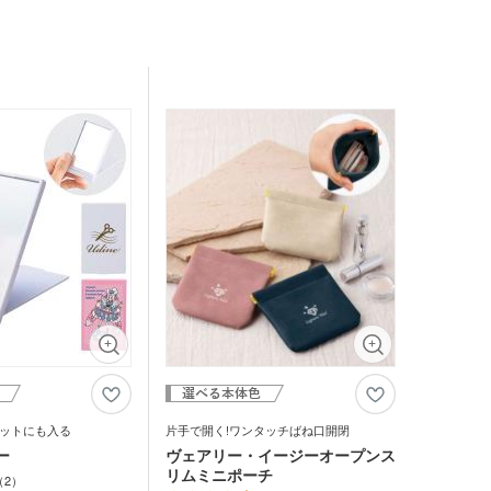
ゴム・修正テープ
ジナルミニハンカチタ
品 時計
ジナルスポーツタオル
品 タオル
ルティタオル
品 USBグッズ
レットケース
品 防災グッズ
クリーナー
ホクリーナー・マイク
ァイバークロス
オ
ホ関連アクセサリー
ミブランケット他
チボックス・お弁当
ットにも入る
片手で開く!ワンタッチばね口開閉
フードポット
ー
ヴェアリー・イージーオープンス
リムミニポーチ
2