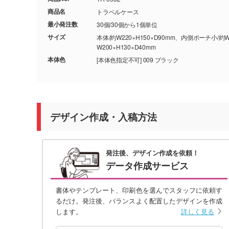
商品名
トラベルケース
最小発注数
30個/30個から1個単位
サイズ
本体/約W220×H150×D90mm、内側ポーチ小/約
W200×H130×D40mm
本体色
[本体色指定不可] 009 ブラック
デザイン作成・入稿方法
発注後、デザイン作成を依頼！
データ作成サービス
書体やテンプレート、印刷色を選んでスタッフに依頼す
るだけ。発注後、バランスよく配置したデザインを作成
します。
詳しく見る