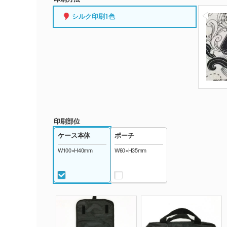
シルク印刷1色
印刷部位
ケース本体
ポーチ
W100×H40mm
W60×H35mm