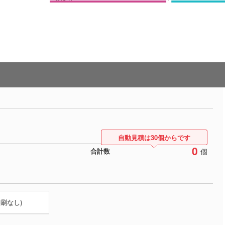
自動見積は30個からです
0
個
合計数
印刷なし)