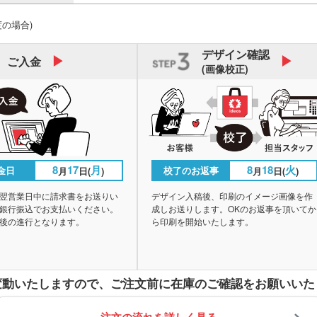
度の場合)
デザイン
確認
ご入金
(画像校正)
8
17
月
8
18
火
金日
校了のお返事
月
日(
)
月
日(
)
翌営業日中に請求書をお送りい
デザイン入稿後、印刷のイメージ画像を作
銀行振込でお支払いください。
成しお送りします。OKのお返事を頂いてか
後の進行となります。
ら印刷を開始いたします。
変動いたしますので、
ご注文前に在庫のご確認をお願いいた