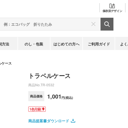
保存済
デザイン
刷方法
のし・包装
はじめての方へ
ご利用ガイド
よく
ルケース
トラベルケース
商品No.
TR-0532
1,001
商品価格
円(税込)
1色印刷
商品提案書ダウンロード