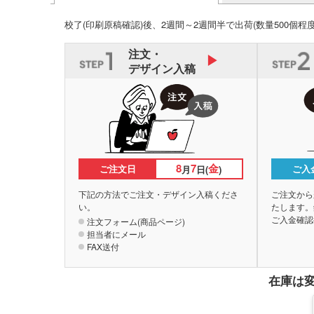
校了(印刷原稿確認)後、2週間～2週間半で出荷
(数量500個程
注文・
デザイン入稿
8
7
金
ご注文日
ご入
月
日(
)
下記の方法でご注文・デザイン入稿くださ
ご注文から
い。
たします。
ご入金確認
注文フォーム(商品ページ)
担当者にメール
FAX送付
在庫は