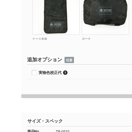
ケース本体
ポーチ
追加オプション
任意
実物色校正代
サイズ・スペック
商品No.
TR-0532