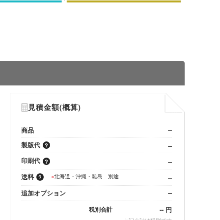
見積金額(概算)
商品
--
製版代
--
印刷代
--
送料
※
北海道・沖縄・離島 別途
--
追加オプション
--
--
円
税別合計
※
上記小計は税別です