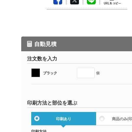
自動見積
注文数を入力
ブラック
個
印刷方法と部位を選ぶ
印刷あり
商品のみ
(
印刷方法