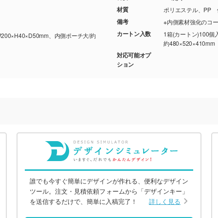
材質
ポリエステル、PP 
備考
※内側素材強化のコ
カートン入数
1箱(カートン)100個
W200×H40×D50mm、内側ポーチ大/約
約480×520×410mm
対応可能オプ
ション
誰でも今すぐ簡単にデザインが作れる、便利なデザイン
ツール。注文・見積依頼フォームから「デザインキー」
を送信するだけで、簡単に入稿完了！
詳しく見る