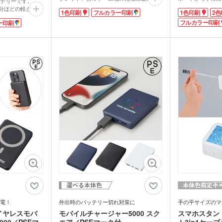
テリーです。
す。Type-CポートはPD3.0対応、Type-A
入れておけば、外
健康グッズ
ミラ
ボックスティ
2個分ほどの軽さ。出
1色印刷
フルカラー印刷
1色印刷
2色
掃除・洗濯グッズ
バス
ポートはQC3.0対応。折りたたみ式プラグ
心。商品本体への
Type-Aが2ポート
ングッズ
で持ち運び便利です。
えたら充電完了の
フルカラー印刷
ー印刷
スマホ・イヤフォ
(オリジナル印
本体側面にはオリジナル印刷が可能です。
スマホへ充電中は
マスク(既製品)
マス
の機器にお使いい
名入
マスクケース
今や必需品のスマホ充電に重宝するUSB-
す。
チップ搭載で、安心
刷)
ドライバー・工具
消臭
ACアダプタ。企業の記念品やオリジナル
シンプルなデザイ
路仕様。
レジャーシート・折りたた
グッズ制作にいかがでしょうか。
ト・ブラックの2
食器・調理器具
ラン
なデザインなの
みチェア
念品におススメ！
関連グッズ
メディカル・エチケットグ
を入れた記念品制
)
日傘(
スマートフォンの
ッズ
グハンガー他
うれしいノベルテ
ズ
カー用品
スポ
す。
グ
マルチツール・双眼鏡他
パック・氷の
ハンディファン・ハンディ
クー
扇風機
ちわ
ノベルティうちわ
名入れ扇子）
ランケット
ノベルティブランケット
カイ
電！
外出時のバッテリー切れ対策に
手の平サイズのマ
ウォーマー他
イヤレスモバ
モバイルチャージャー5000 スク
スマホスタン
00／PSEマ
エア／PSEマーク付
ト3in1ケーブ