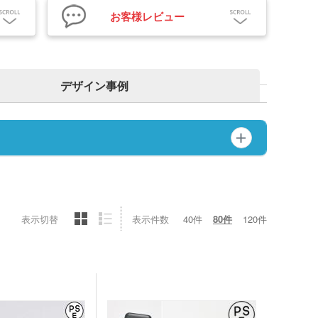
スチックマグカップ・
ミボトル・マウンテン
ブーマグカップ
お客様レビュー
ル（カラビナ付）
期ポーチ
ゃれトートバッグ
ジナルドライTシャツ・
イウェア(半袖・長袖)
ボトル・ポケットボト
エステルトートバッグ
ネット
デザイン事例
ジナルユニフォーム
ルホルダー・ペットボ
ホルダー
期付箋（ふせん）
トフレーム
ュメントファイル・そ
ファイル
立て・トレイ
ペン(単色)
クカバー・ルーペ・し
キーホルダー・ウッド
表示切替
表示件数
40件
80件
120件
ホルダー
ープペン
・レターカッター・ホ
カレンダー
キス他
カー・蛍光ペン
品 ボトル・水筒
ゴム・修正テープ