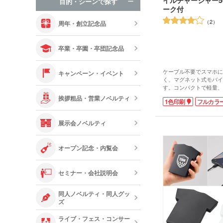
目的・シーンで探す
オリジナルお
ーク付
2
周年・創立記念品
卒業・卒園・卒団記念品
ケーブル不要でスマホに
キャンペーン・イベント
く、マグネット式モバイ
す。コンパクトで軽量、
マホ操作も快適。もちろ
挨拶粗品・営業ノベルティ
1色印刷
フルカラ
しての充電も可能です。
お出かけの際に大活躍間
表面は単色、裏面は単色
展示会ノベルティ
に対応。オリジナルデザ
ベルティを制作できます
もおすすめですよ。
オープン記念・内覧会
セミナー・会社説明会
同人ノベルティ・同人グッ
ズ
ライブ・フェス・コンサー