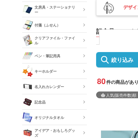
陶器マグカッ
カップ
デザイ
保冷・保温タ
文房具・ステーショナリ
コスメポーチ
ジュートバッ
ー
オリジナルTシ
リネンバッグ
長袖)
ステンレスマ
クリアボトル
付箋（ふせん）
クボトル
記念品 モバ
スクエアトー
メモ帳
オリジナルロ
クリアファイル・ファイ
ャツ
ル
水筒・魔法瓶
オリジナル付
ロープハンド
クリップ
ペン・筆記用具
絞り込み
短納期タンブ
オリジナルク
キーホルダー
クリーナー
80
フリクション
件の商品があ
短納期クリア
名入れカレンダー
カードケース
レザーキーホ
ダー・名刺入
人気
(販売件数)
順
多機能ペン(
キーホルダー
記念品
プペン付など)
定規・メジャ
卓上カレンダ
反射板キーホ
オリジナルタオル
レクターキー
万年筆
記念品 タン
短納期文房具・
アイデア・おもしろグッ
リー
ズ
クレヨン・色