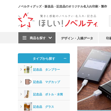
ノベルティグッズ・販促品・記念品のオリジナル名入れ印刷・製作
商品を探す
デザイン・入稿データ
印
TOP
記念品
記
タイプから探す
記念品 タンブラー
記念品 マグカップ
記念品 ボトル・水筒
記念品 グラス