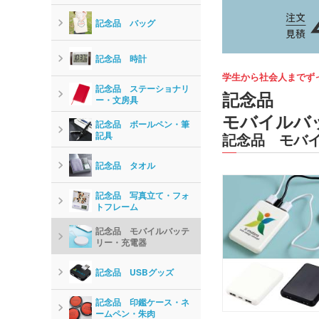
記念品 バッグ
記念品 時計
学生から社会人までず
記念品 ステーショナリ
記念品
ー・文房具
モバイルバ
記念品 ボールペン・筆
記具
記念品 モバ
記念品 タオル
記念品 写真立て・フォ
トフレーム
記念品 モバイルバッテ
リー・充電器
記念品 USBグッズ
記念品 印鑑ケース・ネ
ームペン・朱肉