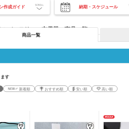
プ・磁器マグ
プラ
ガラスマグカップ
ステンレスボトル・マグボ
アル
バン
ン作成ガイド
納期・スケジュール
ンブラー
スマホショルダー・スマホ
トル
ボト
短納
グ・コットン
ポーチ
デニムバッグ
おし
ャツ(半袖・
オリジナルポロシャツ(半
オリ
袖・長袖)
ドラ
グカップ
湯のみ
・プラスチッ
スープジャー・フードポッ
ミニ
ト
ル
イルバッテリー・充電器 商品一覧
オーガニックコットンバッ
ト
ポリ
ノート・手帳
マグ
ンT・長袖Tシ
グ
商品一覧
オリジナルキッズウェア
オリ
オリジナルグラス・ビアグ
ボト
ラス
トル
箋
ノベルティ付箋
短納
短納期エコバッグ・トート
バインダー・クリップボー
ルバッグ
フォ
バッグ・巾着
ド
名入れクリアファイル（箔
ドキ
ラー・ボトル
リアファイル
押し・シルク）
の他
ペンケース・筆箱
ペン
ジェットストリーム
ボール
ります
ファイル
・カードホル
ブッ
ケース・マルチケース
ルダー・革製
メタルキーホルダー・金属
木製
れ
おり
新着順
おすすめ順
安い順
高い順
タッチ・シャー
製キーホルダー
キー
多色ペン
シャ
印鑑・印鑑ケース・スタン
電卓
ー
ー
壁掛けカレンダー
万年
ルダー・リフ
プ
ッチ
ホルダー
サインペン・筆ペン
マー
ブラー
記念品 マグカップ
記念
ステーショナ
鉛筆・鉛筆
ペンセット・文具セット
消し