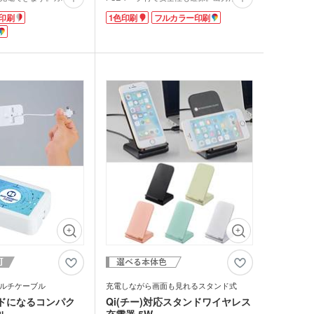
出先での電池切れも安
ポートは2口搭載されており、スマートフ
ー
印刷
1色印刷
フルカラー印刷
グッズ
充電中は赤、ランプが消
ォンなどを2台同時に充電可能です。側面
お知らせです。商品から
には残量表示LEDライトを備え、電池残量
青いランプが点灯しま
の確認も簡単。日常使いはもちろん、旅行
クケース
れマスク(オリジナル印
や外出先、災害時の備えとしても活躍しま
・芳香剤・アロマ
ンのボディは、ホワイ
す。
色から選べます。卒業記
1色印刷かフルカラー印刷に対応。ロゴを
タン
ますますニーズが高まる
印刷して周年記念品にいかがですか。
UV対策)
周辺グッズは、もらって
ィとして人気急上昇中で
ーツ
ルタオル
ロ・湯たんぽ
ルチケーブル
充電しながら画面も見れるスタンド式
ドになるコンパク
Qi(チー)対応スタンドワイヤレス
ル
充電器 5W