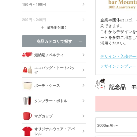
150円～199円
200円～249円
企業や団体のロゴ、
刷できます。
価格帯を開く
これからデザインを
ートを多数ご用意し
商品カテゴリで探す
活用ください。
短納期ノベルティ
デザイン・入稿デー
デザインテンプレー
エコバッグ・トートバッ
グ
ポーチ・ケース
記念品 モ
エコバッグ・
ッグ
タンブラー・ボトル
キャンバスポ
巾着・リュッ
マグカップ
ック
ステンレスタ
2000mAh～
ルミタンブラ
デニムポーチ
オリジナルウェア・アパ
ランチトート
レル