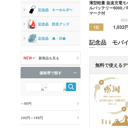
薄型軽量 急速充電モ
ルバッテリー5000／P
記念品 キーホルダー
マーク付
KD2
記念品 防災グッズ
1,032
1位
記念品 傘・日傘
記念品 モバ
新商品を見る
無料で使えるデ
価格帯で探す
～
円
円
～99円
100円～149円