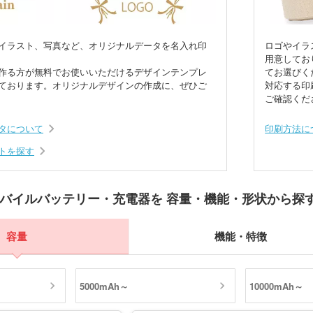
イラスト、写真など、オリジナルデータを名入れ印
ロゴやイラ
用意してお
作る方が無料でお使いいただけるデザインテンプレ
てお選びく
ております。オリジナルデザインの作成に、ぜひご
対応する印
ご確認くだ
タについて
印刷方法に
トを探す
バイルバッテリー・充電器を 容量・機能・形状から探
折りたたみバ
コットントートバッグ(～
キャ
7oz)
(8oz
容量
機能・特徴
ーチ
ポリエステルポーチ
クリ
ク・ナップサ
保冷
不織布トートバッグ
グ
ンブラー・ア
台紙タンブラー（カスタム
プラ
5000mAh～
10000mAh～
ー
デザインタンブラー）
本革・レザー調ポーチ
フラ
バッグ
サコッシュ
マル