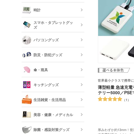
オリジナルフ
記念品 グラ
時計
短納期ボール
オリジナルハ
スマホ・タブレットグッ
記念品 ステ
ズ
ー・文房具
時計
パソコングッズ
オリジナルバ
記念品 写真
モバイルバッ
フレーム
器
防災・防犯グッズ
短納期オリジ
記念品 印鑑
USBグッズ
ムペン・朱肉
スマホモバイ
傘・雨具
防災セット・
世界最小クラスで携帯に
記念品 傘・
キッチングッズ
モバイル ス
薄型軽量 急速充電
テリー5000／PS
傘
反射板・リフ
生活雑貨・生活用品
1
短納期スマホ
グッズ
箸・カトラリ
美容・健康・メディカル
フォトフレー
ーボード
食器
除菌・感染対策グッズ
厚みわずか約13mm！