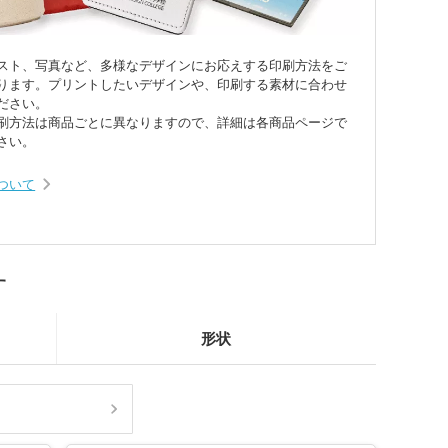
スト、写真など、多様なデザインにお応えする印刷方法をご
ります。プリントしたいデザインや、印刷する素材に合わせ
ださい。
刷方法は商品ごとに異なりますので、詳細は各商品ページで
さい。
ついて
す
ンバストートバッグ
～)
形状
ア・ビニールポーチ
バッグ・レジかごバッ
スチックタンブラー
ットポーチ
シェバッグ