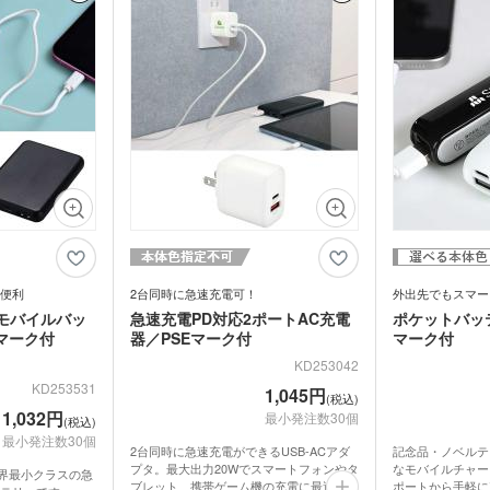
オリ
ェイスタオル
オリジナルハンカチタオル
オル
ス
記念品 バッグ
記念
ペン
ンドタオル
オリジナルマフラータオル
オリ
ーショナリ
記念品 ボールペン・筆記
記念
具
電波時計
スタオル
名入れタオル・粗品タオル
ノベ
立て・フォト
記念品 モバイルバッテリ
記念
テリー・充電
ー・充電器
タッチペン
タブ
ナルタオル
ケース・ネー
記念品 キーホルダー
記念
マウスパッド
PC
スマ
ルスタンド
イヤホン・スピーカー
ロフ
ライト・LEDライト・懐中
非常持出袋
ラジ
便利
2台同時に急速充電可！
外出先でもスマー
電灯
日傘
マホケース
スマホリング
スマ
モバイルバッ
急速充電PD対応2ポートAC充電
ポケットバッテ
Eマーク付
器／PSEマーク付
マーク付
傘カバー・雨具
レクター
防犯ブザー・ホイッスル
アル
KD253042
・タブレット
ラン
KD253531
1,045円
ー・スプーン
オリジナル コースター
(税込)
箱・
1,032円
最小発注数30個
(税込)
ム・ピクチャ
最小発注数30個
ライト・ランタン
ウェ
2台同時に急速充電ができるUSB-ACアダ
記念品・ノベルテ
キッチン 消耗品
キッ
プタ。最大出力20Wでスマートフォンやタ
なモバイルチャー
世界最小クラスの急
ブレット、携帯ゲーム機の充電に最適で
ポートから手軽に