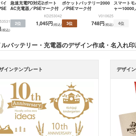
バイ
急速充電PD対応2ポート
ポケットバッテリー2000
スマートモ
SE
AC充電器／PSEマーク付
／PSEマーク付
ャー1000
KD253042
V010625
53531
1,045円
748円
2位
3位
4位
(税込)
(税込)
円
(税込)
イルバッテリー・充電器のデザイン作成・名入れ印
ザインテンプレート
デザイ