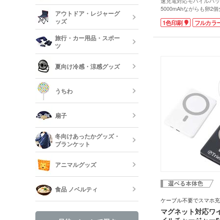
速充電対応モバイルバッ
美容・コスメ
ティッシュ・
5000mAhながらも卵
アウトドア・レジャーグ
力はType-Cが1ポート、
ッシュ
短納期キッチ
ッズ
1色印刷
フルカラ
あり3台同時充電可能。
名入れマスク
ン・電子タバコなど複数
刷)
コスメポーチ
旅行・カー用品・スポー
ただけます。高性能IC
収納グッズ
ツ
の過蓄電・過放電保護回
アウトドア 
名入れの映えるシンプル
ハンド・除菌
で、企業・ブランドロゴ
夏向け冷感・涼感グッズ
マスク(既製品
作にいかがでしょうか。
靴べら・バッ
トラベルグッ
レジャーバッ
うちわ
保冷剤・冷却
う
扇子
オリジナルう
冬向けあったかグッズ・
ブランケット
既製品扇子（
アニマルグッズ
オリジナルブ
食品 ノベルティ
ケーブル不要でスマホ充
手袋・ネック
マグネット対応ワ
イルチャージャー50