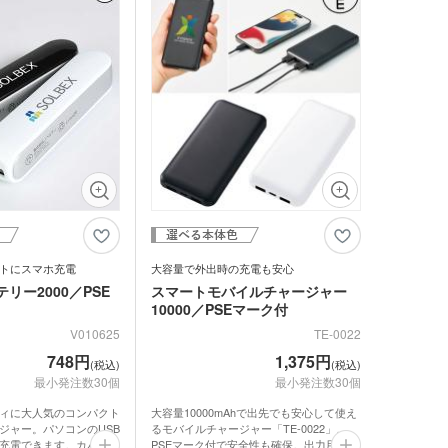
ジナルミニハンカチタ
品 時計
ジナルスポーツタオル
品 タオル
ルティタオル
品 USBグッズ
レットケース
品 防災グッズ
クリーナー
ホクリーナー・マイク
ァイバークロス
オ
トにスマホ充電
大容量で外出時の充電も安心
ホ関連アクセサリー
リー2000／PSE
スマートモバイルチャージャー
10000／PSEマーク付
ミブランケット他
V010625
TE-0022
チボックス・お弁当
748円
1,375円
(税込)
(税込)
フードポット
最小発注数30個
最小発注数30個
ットティッシュ
ィに大人気のコンパクト
大容量10000mAhで出先でも安心して使え
チン雑貨
ジャー。パソコンのUSB
るモバイルチャージャー「TE-0022」。
充電できます。カバンに
PSEマーク付で安全性も確保。出力用USB