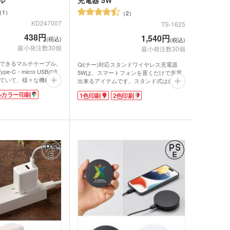
1
2
KD247007
TS-1625
438円
1,540円
(税込)
(税込)
最小発注数30個
最小発注数30個
できるマルチケーブル。
Qi(チー)対応スタンドワイヤレス充電器
e-C・micro USBの3
5Wは、スマートフォンを置くだけで充電
ていて、様々な機種を充
出来るアイテムです。スタンド式は自然と
ドの長さは4段階で最大
画面が見やすい角度になるので、電話やメ
ルカラー印刷
1色印刷
2色印刷
き延ばし可能。ラクチンな
ールなどの連絡もキャッチしやすく便利で
す。スマホスタンド機能
す。スマートフォンは縦置きのほか、動画
スマホを固定したい時に
が見やすい横置きにもできます。充電しな
がら画面の操作ができるので、ウェブ会議
はフルカラー印刷が可能
やリモートワークにおすすめ。ランプは赤
ラー印刷は範囲が広く、
が通電、青が充電の表示です。名入れは1
ども印刷できるのでオリ
色、2色印刷が可能。社名やロゴを入れ
におすすめです。
て、周年記念品や企業ノベルティグッズに
選ばれます。