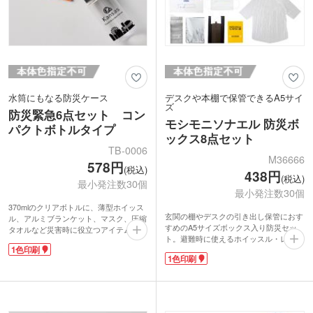
水筒にもなる防災ケース
デスクや本棚で保管できるA5サイ
ズ
防災緊急6点セット コン
モシモニソナエル 防災ボ
パクトボトルタイプ
ックス8点セット
TB-0006
M36666
578円
(税込)
438円
(税込)
最小発注数30個
最小発注数30個
370mlのクリアボトルに、薄型ホイッス
玄関の棚やデスクの引き出し保管におす
ル、アルミブランケット、マスク、圧縮
すめのA5サイズボックス入り防災セッ
タオルなど災害時に役立つアイテム6点
ト。避難時に使えるホイッスル・レイン
をコンパクトに収納。水筒としても使え
1色印刷
ポンチョ、避難所で使える給水バッグ・
るボトルは携帯性に優れ、普段の生活で
1色印刷
アルミブランケット・ゴミ袋・マスク・
も活躍します。シンプルなデザインで日
携帯トレイといった、あると便利なもの
頃から備えやすく、防災意識を高めるノ
が入っています。災害用伝言ダイヤルの
ベルティとしてもおすすめです。
使い方やもしもの連絡先をメモしておけ
1色印刷、またはフルカラー印刷が可
るミニ防災ブックも役立つこと間違いな
能。防災イベントや企業の啓発活動にぴ