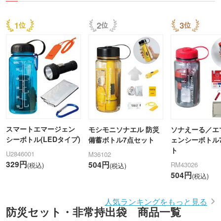
1
2
3
スマートエマージェン
モシモニソナエル 防災
ソナえーる／エ
シーボトル(LEDタイプ)
備蓄ボトル7点セット
ェンシーボトル
ト
U2846001
M36102
329円
504円
RM43026
(税込)
(税込)
504円
(税込)
人気ランキングをもっと見る
防災セット・非常持出袋 商品一覧