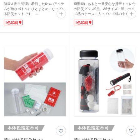
健康＆衛生管理に着目した6つのアイテ
避難時にあると一番安心な携帯トイレ付
ムが給水ボトルにひとまとめになってい
の防災グッズ9点。A5サイズに近いサイ
る防災セットです。
ズ感のケースに入っていて机の中や卓上
コンパクトなのでオフィスや家庭、車内
の空いている隙間、靴箱など様々な場所
1色印刷
1色印刷
など、どこにでも保管しやすく、持ち運
で保管しておけます。不織布マスクにウ
びにも便利です。コスパの高さも魅力。
ェットティッシュ、携帯トイレ、水に浸
社内備蓄としても活躍し、ビジネスシー
すと簡単に戻せる圧縮タオル、さまざま
ンや家庭まで幅広く対応。シリーズ名の
な用途に活用できるポリ袋やホイッスル
「モシモニソナエル」が示すように、災
など、災害だけでなく渋滞やレジャーに
害には普段からしっかり備えることが大
も良いですね。ケースの上部には名入れ
切です。パッド1色印刷が可能。企業や
も可能です。防災意識を高めるためにキ
自治体の防災イベントや講習会のノベル
ャラクターや防災の日のイベントロゴを
ティ作製におすすめです。
プリントして物販としてもおすすめで
す。
持ち歩ける応急セット
持ち歩ける防災セット