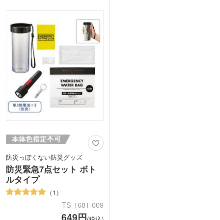
ボトルには1色の名入れが可能です。企
す。家やオフィス、車に常備していれば
業名やロゴなどを名入れして、イベント
安心ですね。袋正面に住所・名前・血液
やキャンペーン、ご成約記念などにいか
型の記入欄があります。
がでしょうか。
持ち出しバッグ下部に1色で企業名やロ
防災意識を高める良いきっかけにもな
ゴを名入れ可能です。地域の防災イベン
り、イメージアップにもつながるノベル
トや住宅展示場の来場記念品などにいか
ティです。
がでしょうか。
防災っぽくない防災グッズ
防災緊急7点セット ボト
ルタイプ
1
TS-1681-009
649円
(税込)