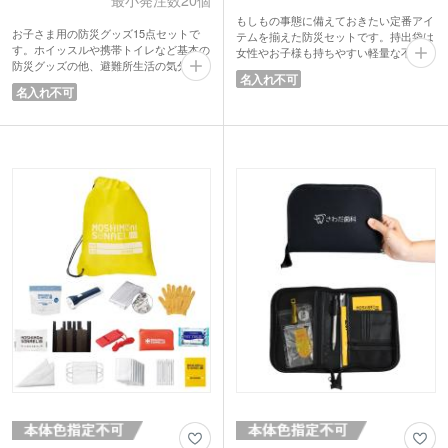
最小発注数20個
もしもの事態に備えておきたい定番アイ
お子さま用の防災グッズ15点セットで
テムを揃えた防災セットです。持出袋は
す。ホイッスルや携帯トイレなど基本の
女性やお子様も持ちやすい軽量な不織布
防災グッズの他、避難所生活の気分転換
製。水の確保に最適な給水バッグやルー
名入れ不可
にもなる落書き帳や色鉛筆・クレヨンセ
ムライトにもなる2WAY仕様のLEDライ
名入れ不可
ットも入っています。防災グッズを入れ
トなど、いざという時に助かるグッズが
られる非常持ち出し袋には住所・氏名な
入っています。
どのパーソナルデータを記入できる書き
準備しなきゃと思っているものの後回し
込み欄があるので避難中1人で迷ってし
にしがちな防災グッズは年代性別問わず
まった時に役立ちますよ。
喜ばれます。啓蒙イベントや防災講演会
A4サイズの箱に入っているから自宅の
でのノベルティとして配布してみてはい
本棚やクローゼットの取り出しやすい場
かがでしょうか。
所に収納が可能です。学校や子ども向け
イベントの記念品におすすめです。