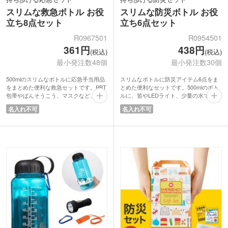
スリムな救急ボトル お役
スリムな防災ボトル お役
立ち8点セット
立ち6点セット
R0967501
R0954501
361円
438円
(税込)
(税込)
最小発注数48個
最小発注数30個
500mlのスリムなボトルに応急手当用品
スリムなボトルに防災アイテム6点をま
をまとめた便利な救急セットです。PBT
とめた便利なセットです。500mlのボト
包帯やばんそうこう、マスクなど、いざ
ルに、笛やLEDライト、少量の水で手軽
という時に役立つ基本アイテムを厳選し
に使える圧縮タオル、しっかり体を覆え
名入れ不可
名入れ不可
て収納。持ち運びやすいサイズ感でバッ
る大判アルミシート、濡らしたくない小
グにもすっきり収まり、防災時にもすぐ
物の保護に便利なジッパーバッグなど緊
取り出せます。水濡れにも配慮された設
急時に役立つアイテムを収納。持ち運び
計も安心です。
やすいサイズで、カバンや車内にもすっ
実用性と販促効果を兼ね備えたアイテ
きり収まります。
ム。防災イベントや安全啓発の配布品と
防災イベントの来場特典や啓発品として
して最適です。
の配布におすすめです。