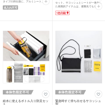
タイプの持出袋に、アルミシート、ホイ
セット。サコッシュとシートが一体化し
ッスル、マスク、防災のしおり、3L給水
た画期的アイテムは、避難先でもすぐに
名入れ不可
袋、ミニライト、携帯トイレ、軍手を収
スペースを確保できます。ネックピロ
納して持ち運びできます。災害時の備え
1色印刷
ー・アイマスク・耳栓が付属しているの
として家庭や職場、車内に常備しておく
で、避難所での睡眠をサポート。さら
ことで、緊急時の安心感がぐっと高まり
に、バッグのショルダー紐は物干し用ロ
ます。本棚やラックに常備しておけばコ
ープとしても活用可能です。日常でも持
ンパクトで保管しやすく、防災初心者に
ち歩けるデザインで、レジャーシートと
もおすすめの実用的なアイテムです。
しても活躍します。企業ロゴやイベント
名を印刷してオリジナル防災グッズが作
れます。地域のイベント参加特典や防災
キャンペーンの販促品におすすめです。
給水に使えるボトル入り防災セッ
緊急時すぐ持ち出せるサコッシュ
ト
型