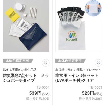
し。
ったりなオリジナル防災グッズが作れま
ボックス表面にはオリジナル印刷が可能
す。
です。オフィスの備蓄品としてはもちろ
ん、防災キャンペーングッズ制作などに
いかがでしょうか。
備える実用的な衛生用品
非常時に安心の簡易トイレセット
防災緊急7点セット メッ
非常用トイレ 5個セット
シュポーチタイプ
(EVAポーチ付)クリア
TB-0004
TB-0003
539円
523円
(税込)
(税込)
最小発注数30個
最小発注数30個