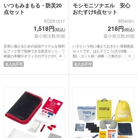
いつもみまもる・防災20
モシモニソナエル 安心
点セット
おたすけ6点セット
KD251017
M34061
1,518円
218円
(税込)
(税込)
最小発注数30個
最小発注数30個
災害に備えるための必須アイテムを便利
いざという時に備えておきたい簡易救急
なブック型で収納できる防災セット。ご
セットです。ばんそうこう(大小2種
家庭の本棚やオフィスのデスクの引き出
類)・カット綿・綿棒・三角巾が、持ち
しに邪魔にならず収納できます。簡易ト
運びやすい赤いポーチに入っています。
名入れ不可
名入れ不可
イレやアルミブランケットなど災害時に
災害時やアウトドア、スポーツ時や日常
役立つ防災グッズから軍手や懐中電灯な
のちょっとしたケガにも役立ちます。コ
ど、厳選された防災用品が20点揃ってい
ンパクトでかさばらず、防災バッグや車
ます。
に常備しておくのもおすすめ。緊急時の
地域の防災イベントやキャンペーン、企
備えとして、企業や自治体の防災イベン
業での防災備品におすすめ。スマートに
トやノベルティにもぴったりな実用的な
保管できる箱型防災セットがあると安心
アイテムです。
です。