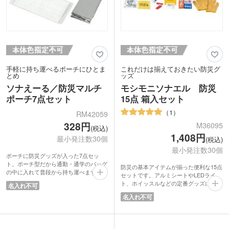
手軽に持ち運べるポーチにひとま
これだけは揃えておきたい防災グ
とめ
ッズ
ソナえーる／防災マルチ
モシモニソナエル 防災
ポーチ7点セット
15点 箱入セット
1
RM42059
328円
M36095
(税込)
1,408円
最小発注数30個
(税込)
最小発注数30個
ポーチに防災グッズが入った7点セッ
ト。ポーチ型だから通勤・通学のバッグ
防災の基本アイテムが揃った便利な15点
の中に入れて普段から持ち運べます。
セットです。アルミシートやLEDライ
アルミブランケットやホイッスルなどの
ト、ホイッスルなどの定番グッズに加
名入れ不可
定番から携帯トイレや耳栓などのいざと
え、避難生活で役立つエアー枕まで入っ
名入れ不可
いう時に役立つ防災グッズまで入ってい
ています。セット内容には巾着タイプの
るので、緊急時の備えにピッタリです。
袋も入っているので、いざという時にも
ポーチは大きく開き、整理・収納しやす
スムーズに持ち出せます。
い内ポケット付き。
本棚やデスクの収納スペースの隙間に保
防災イベント参加者へのノベルティとし