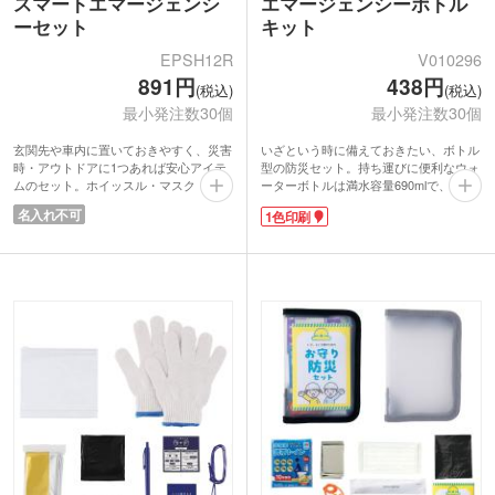
スマートエマージェンシ
エマージェンシーボトル
ーセット
キット
EPSH12R
V010296
891円
438円
(税込)
(税込)
最小発注数30個
最小発注数30個
玄関先や車内に置いておきやすく、災害
いざという時に備えておきたい、ボトル
時・アウトドアに1つあれば安心アイテ
型の防災セット。持ち運びに便利なウォ
ムのセット。ホイッスル・マスク・救急
ーターボトルは満水容量690mlで、職場
手引・絆創膏5P・除菌アルコールウェ
や車内にも置きやすいサイズ感です。中
名入れ不可
1色印刷
ットティッシュ・水に流せるペーパー・
には懐中電灯や防寒用アルミシート、絆
発光スティック・抗菌消臭簡易トイレを
創膏、マスクが入っており、非常時に役
防水規格IPX4基準に合格した防水ケース
立つ基本アイテムをしっかりカバーして
にまとめました。
います。ボトル・パッケージともに非常
災害大国日本において、緊急時の防災ア
時に見つけやすい目立つカラーで、防災
イテムは需要が高まっていまっていま
らしい注意喚起にもつながります。
す。ショップの購入特典やポイントノベ
ボトル側面には名入れ印刷が可能で、地
ルティなどでお客様へお渡ししたり、防
域や企業の防災意識を高めるきっかけづ
災イベントの記念品として配布すれば喜
くりにも役立つ防災グッズです。
ばれること間違いなしです。
【防水規格IPX4基準とは?】
IEC(国際電気基準会議)規格で規定され
ている、粉塵・防水の試験結果に基づく
保護等級です。防塵機能はありませんが
「あらゆる方向からの水しぶきの保護」