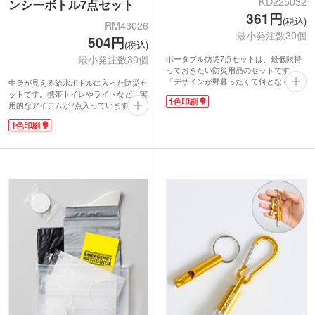
KD225032
ンシーボトル7点セット
361円
(税込)
RM43026
最小発注数30個
504円
(税込)
最小発注数30個
ポータブル防災7点セットは、最低限持
っておきたい防災用品のセットです。
「デザインが野暮ったくて何となく持ち
中身が見える給水ボトルに入った防災セ
歩きにくい」「かさばって不便」という
ットです。携帯トイレやライトなど、実
1色印刷
防災グッズのイメージを覆すような、ス
用的なアイテムが7点入っています。災
タイリッシュでコンパクトな形状です。
害時だけでなく、車内に入れておくとい
1色印刷
今や必需品となったマスクや水だけで簡
ざという時に安心。コンパクトなので、
単に戻せる圧縮タオル、寒さを凌げるア
学校や会社での備蓄品としてもおすすめ
ルミブランケットなどが入っていて緊急
です。
時も安心。ポーチの片面が透明なので、
ワンポイントまたはぐるっと大きく1色
パッと見てすぐに中身を取り出せます。
印刷が可能。防災イベントの参加特典
企業名などを印刷して、防災イベントの
や、ガソリンスタンドなど車関係のノベ
ノベルティにおすすめです。
ルティにいかがですか。