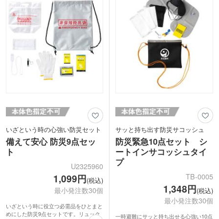
イベントの来場特典などにおすすめで
方まで喜ばれます。ケースは2色取混ぜ
す。
でのお届けです。
いざという時の心強い防災セット
サッと持ち出す防災サコッシュ
備えて安心 防災9点セッ
防災緊急10点セット シ
ト
ートインサコッシュタイ
プ
U2325960
TB-0005
1,099円
(税込)
1,348円
最小発注数30個
(税込)
最小発注数30個
いざという時に役立つ必需品をひとまと
めにした防災9点セットです。リュック
一時避難にサッと持ち出せる心強い10点