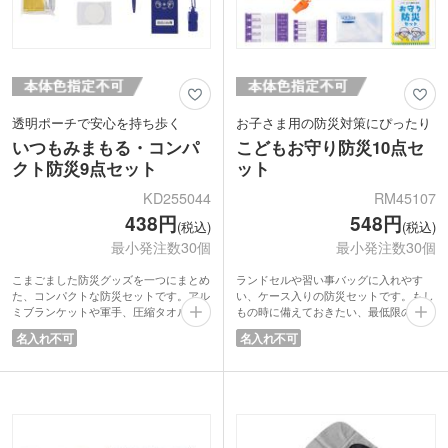
という状態。生活防水。
透明ポーチで安心を持ち歩く
お子さま用の防災対策にぴったり
いつもみまもる・コンパ
こどもお守り防災10点セ
クト防災9点セット
ット
KD255044
RM45107
438円
548円
(税込)
(税込)
最小発注数30個
最小発注数30個
こまごました防災グッズを一つにまとめ
ランドセルや習い事バッグに入れやす
た、コンパクトな防災セットです。アル
い、ケース入りの防災セットです。もし
ミブランケットや軍手、圧縮タオルな
もの時に備えておきたい、最低限の防災
ど、もしもの時に役立つアイテムを付属
グッズが10点まとまって安心感がありま
名入れ不可
名入れ不可
の底マチ付きポーチに収納できます。ポ
す。ケースはファスナー式で大きく開く
ーチは透明なので、中身の確認もしやす
ため、必要なものをサッと取り出せて出
いです。
し入れらくちん。お子さまでも扱いやす
普段使いのバッグに入れておけば、外出
く、家庭での備えや学校・習い事用の防
先や通勤・通学中の思わぬ災害にも備え
災対策にぴったりです。
られます。防災意識を高めるノベルティ
防災イベントや塾の入会キャンペーンな
として企業や自治体で配布したり、防災
どで配布すれば、お子さまから保護者の