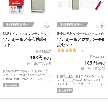
簡易トイレとアルミブランケット
携帯に便利なポーチにひとまとめ
ソナえーる／安心携帯セ
ソナえーる／防災ポーチ5
ット
点セット
1
RM44067
163円
RM44066
(税込)
185円
最小発注数30個
(税込)
最小発注数30個
災害時に役立つ簡易トイレとアルミブラ
ンケットを、手軽に持ち運べる紙ケース
災害時に役立つ基本アイテムをコンパク
に収めた実用的な防災セットです。薄型
トにまとめた実用的な5点セットです。
でかさ張らないからご家庭での備蓄に最
圧縮タオル、アルミブランケット、不織
名入れ不可
適。簡易トイレは水が無くても使える便
布マスク1枚、ホイッスルを持ち運びや
名入れ不可
器取付けタイプ。断水時の在宅中にあれ
すいポーチに収納。必要な時にサッと取
ば助かります。アルミブランケットは停
り出せる手軽さが魅力です。
電時に包んだり覆ったりすることで寒さ
自宅やオフィスでの備蓄はもちろん、防
から守ってくれます。
災イベントの配布品としても最適。コン
地域イベントの配布品や、防災キャンペ
パクトながら安心を携帯できる、心強い