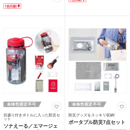
ースと給水ボトルの2役を担い、軽くて
トルに、カラビナキーホルダー・ライ
持ち出しやすく車内の狭いスペースにも
1色印刷
ト・ストラッフ薄型ホイッスル・アルミ
保管できます。
ブランケットをセットしました。化粧箱
ボトル側面に1色でワンポイント印刷が
には、緊急時に役立つハザードマップポ
可能。興味関心が高い防災アイテムは、
ータルサイトへのQRコードを表示して
地域イベントや購入特典におすすめなノ
います。災害時にも持ち出しやすく保管
ベルティです。
にも便利。家庭や職場、マイカーに備え
ておくと安心です。
<仕様変更について>
2022年11月出荷分より パッケージデ
ザイン変更、封入グッズ(ライト・カラ
ビナ)仕様変更
目盛り付きボトルに入った防災セ
防災グッズをスッキリ収納!
ット
ポータブル防災7点セット
ソナえーる／エマージェ