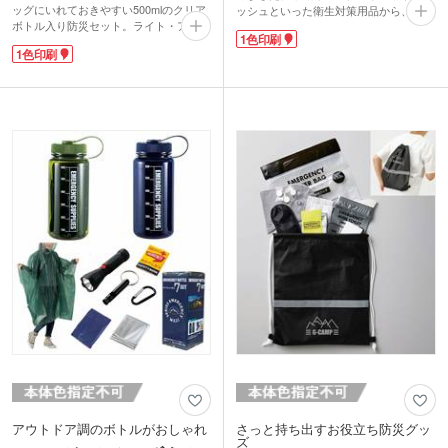
ッグにいれておきやすい500mlのクリア
ッシュといった衛生対策用品から、避難
ボトル入り防災セット。ライト・アルミ
時に使える軍手・ホイッスル・ライト、
1色印刷
ブランケットなど災害時の便利アイテム
避難所で使えるアルミブランケット・ゴ
1色印刷
6点入りです。ボトルは水に強いので、
ミ袋・圧縮タオルといった最低限揃えた
常備薬・マスク・ガジェット用ケーブル
いものが入っています。意外と忘れがち
など濡れると困る物を入れておくのもお
なメモセットがあるのも嬉しいポイント
ススメ!水分補給時にも役立ち、同梱の
です。
「防災ガイド」に連絡先を記入して入れ
持ち出しバッグに1色で名入れできま
ておけば万が一の災害時も安心ですね。
す。防災イベントや住宅展示場での来場
ボトルに1色でロゴを名入れ可能です。
記念品などにいかがでしょうか。誰もが
地域の防災イベントや、子供会の記念品
もらって嬉しいアイテムです。
などにいかがでしょうか。
アウトドア調のボトルがおしゃれ
さっと持ち出すお役立ち防災グッ
ズ