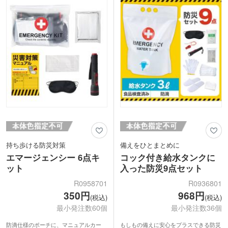
ど、大切な方へ安心を届ける実用的なギ
1色のパッド印刷か回転シルク印刷が可
フトとしておすすめです。
能。イベント配布や啓発用途に最適で、
男女問わず喜ばれるアイテムです。
持ち歩ける防災対策
備えをひとまとめに
エマージェンシー 6点キ
コック付き給水タンクに
ット
入った防災9点セット
R0958701
R0936801
350円
968円
(税込)
(税込)
最小発注数60個
最小発注数36個
防滴仕様のポーチに、マニュアルカー
もしもの備えに安心をプラスできる防災