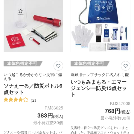
自動車販売やアウトドアショップの来店
気のノベルティです。
特典にもおすすめです。
いつ起こるか分からない災害に備
避難用ナップサックに名入れ可能
える
いつもみまもる・エマー
ソナえーる／防災ボトル6
ジェンシー防災13点セッ
点セット
ト
2
KD247008
RM36025
768円
(税込)
383円
(税込)
最小発注数30個
最小発注数30個
災害時に役立つ防災グッズを1つにまと
ソナえーる/防災ボトル6点セットは、バ
めました。不織布マスク・ウェットティ