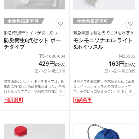
緊急時!携帯トイレが役に立つ
緊急事態は音と光で助けを呼ぼう
防災衛生6点セット ポー
モシモニソナエル ライト
チタイプ
&ホイッスル
TS-1680-004
M35386
429円
163円
(税込)
(税込)
最小発注数30個
最小発注数30個
防災衛生6点セット ポーチタイプは、衛
音や光で周囲に助けを求めるために必要
生面に特化した商品を集めました。必需
なライトとホイッスルの防災セットで
品となったマスク、緊急時の排尿の際に
す。手のひらに収まるコンパクトさ。カ
使える携帯トイレ、水に浸すと簡単に戻
ラビナ付きなのでキーホルダー感覚でバ
1色印刷
1色印刷
せる圧縮タオル、さまざまな用途に活用
ッグに付けたり、鍵と一緒に持ち歩くこ
できる黒いゴミ袋をポーチにまとめまし
とができます。災害時だけでなく、キャ
た。ポーチは単行本ほどの大きさで軽く
ンプや登山のアウトドアにも活躍。さら
持ち運びにも便利です。珍しく携帯トイ
には夜道を歩く日常生活の防犯のために
レが入っているセットなので、災害だけ
も、いざというときのために備えておき
でなく渋滞やレジャーにも良いですね。
たいアイテムです。
ポーチに名入れ印刷1色が可能です。防
1色名入れ印刷が可能。防災キャンペー
災訓練や災害対策のノベルティとして。
ンやアウトドアショップの購入特典に人