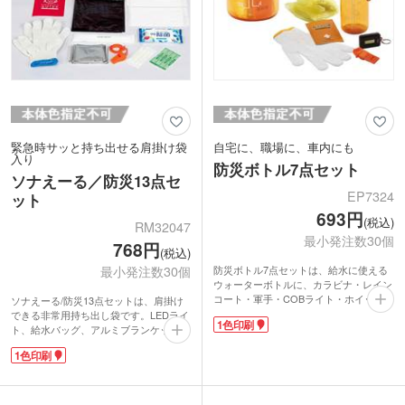
緊急時サッと持ち出せる肩掛け袋
自宅に、職場に、車内にも
入り
防災ボトル7点セット
ソナえーる／防災13点セ
EP7324
ット
693円
(税込)
RM32047
最小発注数30個
768円
(税込)
最小発注数30個
防災ボトル7点セットは、給水に使える
ウォーターボトルに、カラビナ・レイン
コート・軍手・COBライト・ホイッス
ソナえーる/防災13点セットは、肩掛け
ル・防災の心得が入ったコンパクトな防
できる非常用持ち出し袋です。LEDライ
1色印刷
災セットです。
ト、給水バッグ、アルミブランケット、
地震や水害、停電など災害の多い昨今。
軍手など緊急時に役立つ防災アイテム13
1色印刷
もしものときの備えはとても大切ですよ
点入り。用意し忘れがちな歯磨きセット
ね。自宅や職場はもちろん、車にも備え
も入っています。総重量は約340gで缶
ておけば、外出時やアウトドアシーンで
ビール1本より少し軽い程度。女性やご
も活躍します。
年配の方も避難時にサッと持ち出せま