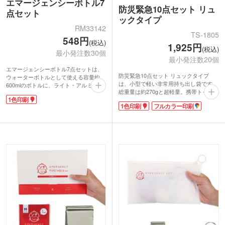
エマージェンシーボトル7
防災緊急10点セット リュ
点セット
ックタイプ
RM33142
TS-1805
548円
(税込)
1,925円
(税込)
最小発注数30個
最小発注数20個
エマージェンシーボトル7点セットは、
防災緊急10点セット リュックタイプ
ウォーターボトルとして使える容量約
は、小型で軽い非常用持ち出し袋です。
600mlのボトルに、ライト・アルミブラ
総重量は約270gと超軽量。携帯トイレや
ンケット・レインポンチョ・カラビナ・
1色印刷
ウォーターバッグ、乾電池式モバイルチ
ホイッスル・防災のしおりが入ったコン
1色印刷
フルカラー印刷
ャージャーなど災害時に欠かせない防災
パクトな防災セットです。
アイテム10点入りです。水をはじきやす
地震、水害、停電時など、もしもの時に
い丈夫な不織布素材で、内側の間仕切り
備えておきたい防災用品。自宅や職場に
が貴重品等を分けて収納できます。グレ
常備したり、車内に入れおけばアウトド
ーのリフレクターがついているので、夜
アや外出先でも役立ちます。
道の避難も安心です。いかにもな防災バ
アウトドア調のおしゃれなボトルには、
ッグではないので防災初心者も一歩踏み
1色の名入れができます。防災イベント
出しやすい防災セットです。
やキャンペーン、お店の購入特典などの
1色かフルカラー印刷が可能。校章や会
ノベルティにおすすめです。
社ロゴを入れて配布すれば、1人1袋の常
備品としておすすめです。