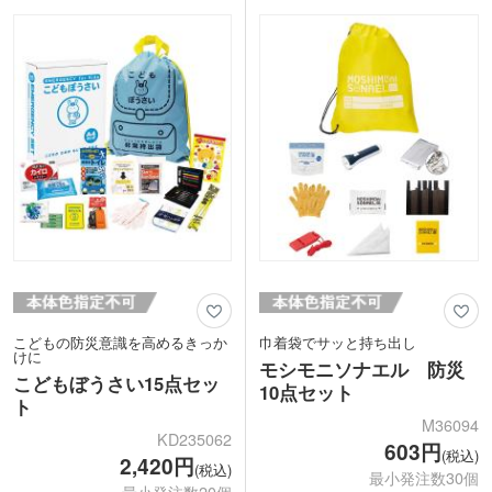
管しやすい化粧箱入りなので、自宅やオ
て配布すれば、防災意識を高めるきっか
フィスの備えとしておすすめです。化粧
けになりますよ。
箱の裏面にはチェックリストが付いてお
り、入れ忘れや持ち出し忘れを防げる工
夫も。
防災イベントのノベルティとして配布す
れば、防災意識を高めるきっかけづくり
にもなります。
こどもの防災意識を高めるきっか
巾着袋でサッと持ち出し
けに
モシモニソナエル 防災
こどもぼうさい15点セッ
10点セット
ト
M36094
KD235062
603円
(税込)
2,420円
(税込)
最小発注数30個