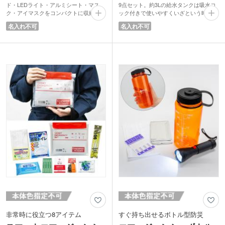
ド・LEDライト・アルミシート・マス
9点セット。約3Lの給水タンクは吸水コ
ク・アイマスクをコンパクトに収納した
ック付きで使いやすくいざという時の水
実用的な防災セットです。ポーチ裏面に
の確保もスムーズです。タンク裏面には
名入れ不可
名入れ不可
は災害用伝言ダイヤルの使い方がプリン
災害用伝言ダイヤルの情報が記載されて
トされており、緊急時にも落ち着いて行
おり、緊急時の連絡手段もサポート。
動できるようサポートします。
さらにLEDライトやアルミシート、不織
持ち運びやすいサイズ感で、自宅やオフ
布三角巾、マスク、軍手、笛、袋、アイ
ィス、外出先でも手軽に備えられる安心
マスク、スリッパといった役立つアイテ
のアイテムです。
ムをひとまとめに。すべてタンク内に収
納でき、省スペースで保管できるのも魅
力です。日常に寄り添う防災セットとし
ておすすめです。
非常時に役立つ8アイテム
すぐ持ち出せるボトル型防災