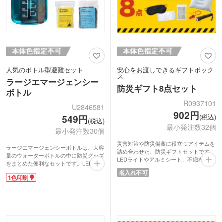
人気のボトル型避難セット
安心をお渡しできるギフトボック
ス
ラージエマージェンシー
防災ギフト8点セット
ボトル
R0937101
U2846581
902円
(税込)
549円
(税込)
最小発注数32個
最小発注数30個
災害対策や防災備蓄に役立つアイテムを
ラージエマージェンシーボトルは、大容
詰め合わせた、防災ギフトセットです。
量のウォーターボトルの中に防災グッズ
LEDライトやアルミシート、不織布マス
をまとめた便利なセットです。LEDライ
ク、笛、非常用トイレなど、いざという
トやホイッスル、黒ビニール袋など実用
名入れ不可
時に備えたい8点を厳選。大判サイズの
1色印刷
性の高い6点を厳選し、非常時にすぐ使
アルミシートや3層構造マスクなど、細
える安心設計。化粧箱にはハザードマッ
かな使いやすさにも配慮。上質感のある
プのQRコードも掲載され、防災意識の
パッケージは持ち運びしやすく、備蓄時
向上にも役立ちます。ご自身でアイテム
も場所を取りにくいサイズです。周年記
を追加しオリジナルセットにできるのも
念や卒業記念、地域イベントの配布品な
魅力。