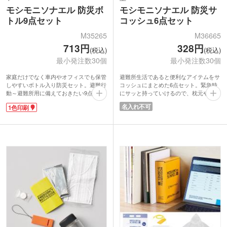
モシモニソナエル 防災ボ
モシモニソナエル 防災サ
トル9点セット
コッシュ6点セット
M35265
M36665
713円
328円
(税込)
(税込)
最小発注数30個
最小発注数30個
家庭だけでなく車内やオフィスでも保管
避難所生活であると便利なアイテムをサ
しやすいボトル入り防災セット。避難行
コッシュにまとめた6点セット。緊急時
動～避難所用に備えておきたい9点が入
にサッと持っていけるので、枕元や玄関
ってます。収納ボトルの容量は約
に置いておくと安心です。サコッシュの
名入れ不可
1色印刷
940ml。緊急時の給水ボトルとして使え
紐を外せばポーチとして持ち運び可能。
ます。ボトルだから雨の中での避難にな
セット内容以外にもまだ入る余裕がある
っても中身が濡れないのがポイントで
サイズなので、自分でカスタマイズして
す。
必要なものを入れておくことができま
ボトルにはオリジナル印刷が可能。地域
す。
のイベント参加グッズや防災キャンペー
サコッシュの中にはアルミシート・携帯
ンの販促品にいかがでしょうか。
簡易トイレ・圧縮タオル・ポリ袋・災害
伝言ダイヤル情報などが記載されている
防災ブックが入ってます。防災の意識を
広げるキャンペーンでの配布グッズにい
かがでしょうか。