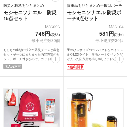
防災と救急をひとまとめ
貴重品をひとまとめ手帳型ポーチ
モシモニソナエル 防災
モシモニソナエル 防災ポ
15点セット
ーチ9点セット
M36096
M36104
746円
581円
(税込)
(税込)
最小発注数30個
最小発注数30個
もしもの事態に役立つ防災グッズと救急
手のひらサイズのコンパクトなホイッス
セットが一つにまとまった内容充実のセ
ルやLEDライト、無地ノートやペンなど
ット。ポーチ付きなので、カット綿や綿
が入った防災持ち出し9点セットです。
棒のようなこまごましたアイテムもバラ
通帳などを収納するのにちょうど良い手
名入れ不可
1色印刷
けず収納できます。災害時のちょっとし
帳型ポーチ。日常使いができ日頃から貴
たケガにも対応でき安心。LEDライトは
重品をまとめておけば、災害時にいつで
懐中電灯だけでなく、ルームライトとし
も持ち出すことができます。内側に小分
ても使える2WAY仕様です。
けポケット付き。付属の半透明ジッパー
持出袋は巾着タイプで中身の出し入れ楽
ポーチにはなるべく濡れたくない物を入
ちん！非常時にサッと持ってるので年代
れるのに便利です。
性別問わず喜ばれます。地域イベントの
1色名入れ印刷が可能。住宅展示会や防
来場者特典や、企業の周年記念品として
災キャンペーン、資産運用の相談会やカ
従業員へ配布すれば防災意識が高まるこ
ルチャースクール入会特典におすすめノ
と間違いなしです。
ベルティです。
動画提供 : SPsource