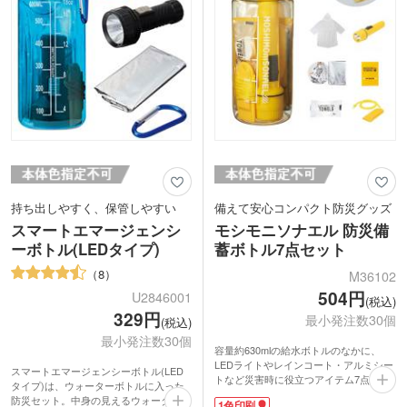
持ち出しやすく、保管しやすい
備えて安心コンパクト防災グッズ
スマートエマージェンシ
モシモニソナエル 防災備
ーボトル(LEDタイプ)
蓄ボトル7点セット
8
M36102
504円
U2846001
(税込)
329円
最小発注数30個
(税込)
最小発注数30個
容量約630mlの給水ボトルのなかに、
LEDライトやレインコート・アルミシー
スマートエマージェンシーボトル(LED
トなど災害時に役立つアイテム7点セッ
タイプ)は、ウォーターボトルに入った
トです。コンパクトなボトルタイプはケ
防災セット。中身の見えるウォーターボ
1色印刷