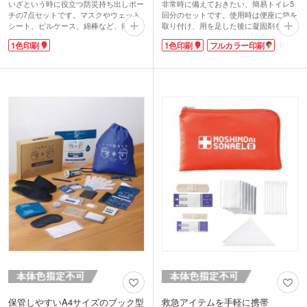
いざという時に役立つ防災持ち出しポー
非常時に備えておきたい、簡易トイレ5
チの7点セットです。マスクやウェット
回分のセットです。使用時は便座に袋を
シート、ピルケース、綿棒など、衛生用
取り付け、用を足した後に凝固剤を入れ
品を中心に揃えました。中身が見やすい
るだけで手軽に処理可能。災害や断水時
1色印刷
1色印刷
フルカラー印刷
メッシュ素材のポーチは、A6サイズの
に活躍します。携帯・保管に便利なEVA
お薬手帳も収納でき、普段使いにも便利
素材のポーチ付きなので、防災バッグや
です。
車内に常備しておくと安心。アウトドア
1色での名入れ印刷が可能。防災イベン
や渋滞時にも重宝する実用性の高い防災
トやキャンペーンのノベルティにも最
アイテムです。
適。備えながら、日常にも活躍するアイ
ポーチに1色かフルカラー印刷が可能。
テムです。
防災イベントの配布品におすすめです。
保管しやすいA4サイズのブック型
救急アイテムを手軽に携帯