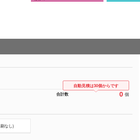
自動見積は30個からです
0
個
合計数
印刷なし)