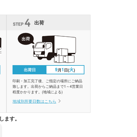
出荷
9
1
火
出荷日
月
日(
)
印刷・加工完了後、ご指定の場所にご納品
致します。出荷からご納品まで1～4営業日
程度かかります。(地域による)
地域別所要日数はこちら
します。