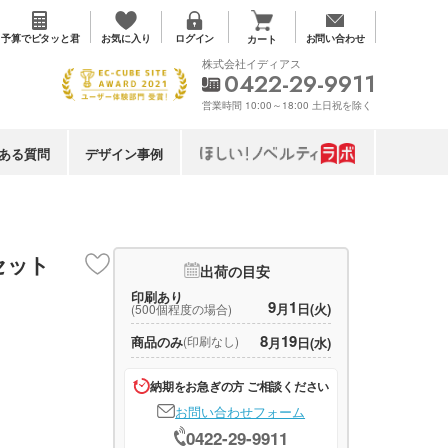
お気に入り
予算で
ピタッと君
ログイン
お問い合わせ
カート
株式会社イディアス
0422-29-9911
営業時間 10:00～18:00 土日祝を除く
ある質問
デザイン事例
セット
出荷の目安
印刷あり
9
1
月
日(火)
(500個程度の場合)
8
19
商品のみ
(印刷なし)
月
日(水)
納期をお急ぎの方 ご相談ください
お問い合わせフォーム
0422-29-9911