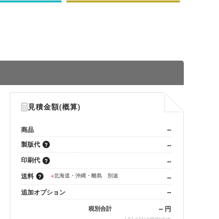
見積金額(概算)
商品
--
製版代
--
印刷代
--
送料
※
北海道・沖縄・離島 別途
--
追加オプション
--
--
円
税別合計
※
上記小計は税別です