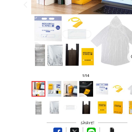
1
/
14