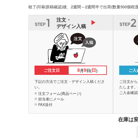
校了(印刷原稿確認)後、2週間～2週間半で出荷
(数量500個程
注文・
デザイン入稿
8
9
日
ご注文日
ご入
月
日(
)
下記の方法でご注文・デザイン入稿くださ
ご注文から
い。
たします。
ご入金確認
注文フォーム(商品ページ)
担当者にメール
FAX送付
在庫は