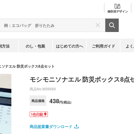
保存済
デザイン
刷方法
のし・包装
はじめての方へ
ご利用ガイド
よく
ニソナエル 防災ボックス8点セット
モシモニソナエル 防災ボックス8点
商品No.
M36666
438
商品価格
円(税込)
1色印刷
商品提案書ダウンロード