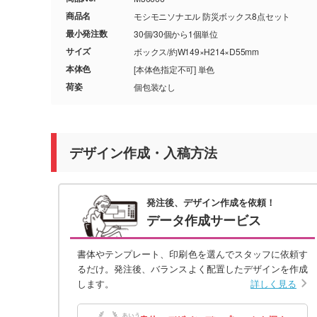
商品名
モシモニソナエル 防災ボックス8点セット
最小発注数
30個/30個から1個単位
サイズ
ボックス/約W149×H214×D55mm
本体色
[本体色指定不可] 単色
荷姿
個包装なし
デザイン作成・入稿方法
発注後、デザイン作成を依頼！
データ作成サービス
書体やテンプレート、印刷色を選んでスタッフに依頼す
るだけ。発注後、バランスよく配置したデザインを作成
します。
詳しく見る