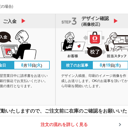
度の場合)
デザイン
確認
ご入金
(画像校正)
8
18
火
8
19
水
金日
校了のお返事
月
日(
)
月
日(
)
翌営業日中に請求書をお送りい
デザイン入稿後、印刷のイメージ画像を作
銀行振込でお支払いください。
成しお送りします。OKのお返事を頂いてか
後の進行となります。
ら印刷を開始いたします。
変動いたしますので、
ご注文前に在庫のご確認をお願いいた
注文の流れを詳しく見る