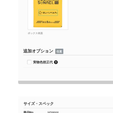
ボックス表面
追加オプション
任意
実物色校正代
サイズ・スペック
商品No.
M36666