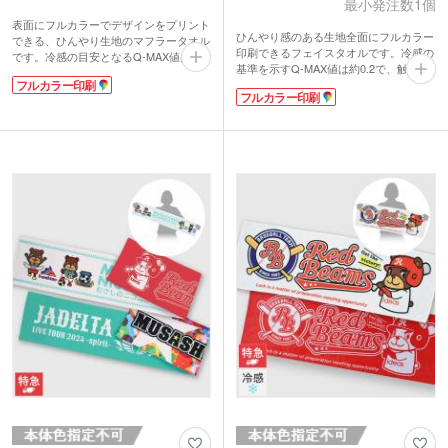
最小発注数1個
表面にフルカラーでデザインをプリント
ひんやり感のある生地全面にフルカラー
できる、ひんやり生地のマフラータオル
印刷できるフェイスタオルです。冷感の
です。冷感の目安となるQ-MAX値は約
基準を示すQ-MAX値は約0.2で、触れた
0.2で、触れたときにほんのりと冷たさ
フルカラー印刷
ときにほんのりと冷たさが感じられま
を感じられます。濡らして使う必要がな
フルカラー印刷
す。濡らして使う必要がなく、気軽に暑
く、気軽に熱中症対策ができるアイテム
さ対策ができるオリジナルグッズです。
です。
裏面は吸水性の良いパイル生地で実用性
裏面は吸水性のあるパイル生地なので実
も抜群！スポーツ観戦やフェスなど、暑
用性も抜群！首に巻きやすいサイズ感
い季節のレジャーシーンで活躍します。
で、スポーツ観戦やフェスなどのレジャ
クラブチームのロゴやオリジナルキャラ
ーシーンで活躍します。クラブチームの
クターなどをプリントすれば、インパク
ロゴやオリジナルキャラクターなどを印
ト抜群なオリジナルタオルが作成できま
刷した、オリジナルグッズ作成におすす
すよ。
めです。