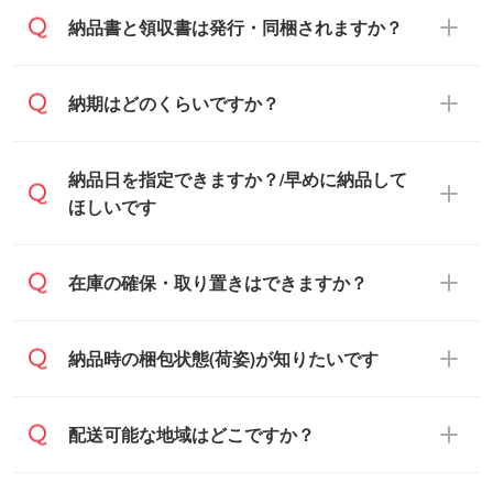
基本的には先入金をお願いしております
納品書と領収書は発行・同梱されますか？
が、自治体・行政機関・学校・病院・上場
企業様 などの場合は、月末締め翌月末払い
納品書・領収書は ご依頼をいただいた場合
納期はどのくらいですか？
に対応可能です。
のみ発行しております。商品への同梱はし
ておらず、通常はPDFデータをメール添付
また、卒業・卒園記念品で対策委員会や個
・印刷する場合(500個程度)
納品日を指定できますか？/早めに納品して
でお送りします。
人様からご注文いただく場合でも、お支払
ご入金、イメージ画像の校了から約2週間
ほしいです
原本の郵送をご希望の場合は、担当スタッ
い元が学校や幼稚園・保育園であれば、同
～2週間半でご納品いたします。
フまたは注文フォームの『ご注文に関する
様の条件でご対応できる場合がございま
備考欄』よりお知らせください。
す。
ご希望の納期がある場合は、お問い合わ
在庫の確保・取り置きはできますか？
・商品のみ注文する場合(サンプル購入を含
ご希望の際は担当スタッフまでお気軽にご
せ・お見積もり・ご注文時にその旨をお知
む)
相談ください。
らせください。
ご入金確認後、1～2営業日で出荷いたし
ご入金確認後に在庫を確保し、注文確定の
納品時の梱包状態(荷姿)が知りたいです
在庫状況や印刷スケジュールを確認のう
ます。
ご連絡を致します。ご入金いただくまで在
え、対応が可能かご案内いたします。
庫の確保はできかねますので予めご了承く
また、お急ぎで印刷をご希望の場合は、最
納期は商品や数量、印刷方法、ご納品場
商品によって異なります。各ページにある
配送可能な地域はどこですか？
ださい。
短5営業日で出荷可能な商品もご用意してお
所、在庫の有無によって異なります。正確
商品詳細の荷姿欄をご確認ください。
ります。>>
対象商品はこちら
な日程はスタッフまでお問い合わせくださ
【箱入り】 商品がひとつずつ箱に入って