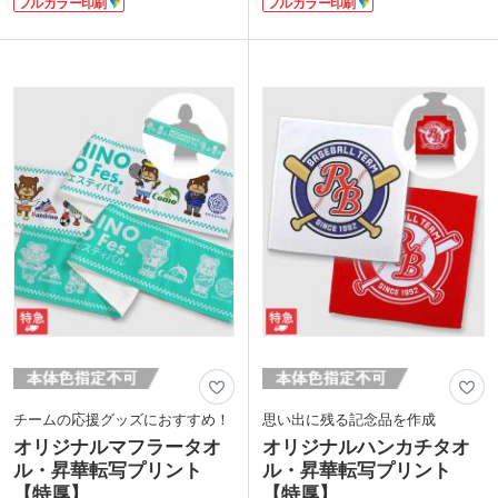
フルカラー印刷
フルカラー印刷
ロファイバー素材、裏面は吸水性のある
おすすめです。
コットン素材を使用しています。
表面は写真やイラストが綺麗に印刷でき
肩に掛けたり、首に巻いたり、マフラー
るマイクロファイバー素材。端までフル
タオルは応援グッズの定番アイテム。ス
カラーでプリントできます。裏面は吸水
ポーツチームやライブ・イベントのオリ
性のあるコットン素材で実用性抜群。か
ジナルグッズに人気です。表示価格は印
さ張りにくい中厚タイプは日常使いに最
刷代込みの格安価格！フルカラーのデザ
適です。表示価格は印刷代込みの格安価
インも1色のデザインも同価格でご対
格！フルカラーのデザインも1色のデザ
応。1枚からの小ロットでご注文いただ
インも同価格でご対応。1枚からの小ロ
けます。
ットでご注文いただけます。
チームの応援グッズにおすすめ！
思い出に残る記念品を作成
オリジナルマフラータオ
オリジナルハンカチタオ
ル・昇華転写プリント
ル・昇華転写プリント
【特厚】
【特厚】