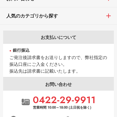
たは商品が破損した場合
・背景がある画像からキャラクター部分だ
・商品到着後7日以上経過している場合
けを使いたいです
人気のカテゴリから探す
・お客様のご都合による返品・交換依頼(商
シンプルな背景のデータや、使いたいキャ
品・色・数量などの注文間違い等)
ラクター部分の輪郭がはっきりしているデ
ータは切り抜き処理が可能です。→
詳しく
お支払いについて
見る
銀行振込
・持っているデータの背景が足りない／塗
ご発注後請求書をお送りしますので、弊社指定の
り足しの作り方が分からない
振込口座にご入金ください。
印刷したいデータが印刷範囲よりも小さい
振込先は請求書に記載いたします。
場合、シンプルな色・柄の背景であれば拡
張が可能です。→
詳しく見る
お問い合わせ
・デザインにQRコードを入れたい／QRコ
0422-29-9911
ードを生成してほしい
URLをご指定いただければ、QRコードを生
営業時間 10:00～18:00 (土日祝を除く)
成いたします。配置のご相談にも応じてい
ます。→
詳しく見る