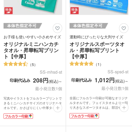
お子様も使いやすい小さめサイズ
運動時にぴったりな大判サイズ
オリジナルミニハンカチ
オリジナルスポーツタオ
タオル・昇華転写プリン
ル・昇華転写プリント
ト【中厚】
【中厚】
1
5
SS-spsd-st
SS-mhsd-st
1,012円
208円
印刷代込み
印刷代込み
(税込)～
(税込)～
最小発注数1個
最小発注数1個
全面にフルカラー印刷が可能なオリジナ
写真やイラストをフルカラープリントで
ルタオルです。フェイスタオルより一回
きるミニハンカチサイズのオリジナルタ
り大きなスポーツタオルは、部活やトレ
オルです。かさばりにくい中厚タイプ。
ーニングの汗拭きタオルにぴったり。肩
携帯しやすいポケットサイズで展示会や
フルカラー印刷
フルカラー印刷
に掛けて日焼けや防寒対策のアイテムと
イベントのノベルティにおすすめです。
しても活躍するので、フェスや屋外イベ
お子さまも使いやすい大きさなので、卒
ントのオリジナルグッズにもおすすめで
園記念品としても人気があります。
す。
表面は印刷が綺麗に仕上がるマイクロフ