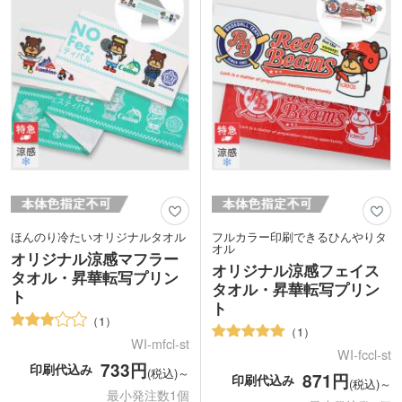
す。フルカラーのデザインも1色のデザ
1色のデザインも同価格でご案内。1枚か
インも同価格でご対応。1枚からの小ロ
らご注文いただけます。思い出に残るオ
ットでご注文いただけます。
リジナルタオル作成してみてはいかがで
しょうか。
ほんのり冷たいオリジナルタオル
フルカラー印刷できるひんやりタ
オル
オリジナル涼感マフラー
オリジナル涼感フェイス
タオル・昇華転写プリン
タオル・昇華転写プリン
ト
ト
1
1
WI-mfcl-st
WI-fccl-st
733円
印刷代込み
(税込)～
871円
印刷代込み
(税込)～
最小発注数1個