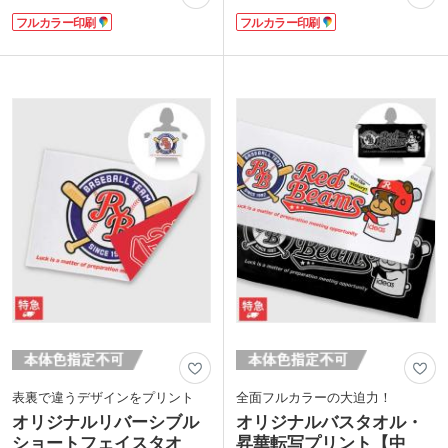
かり表現できます。肩に掛けやすい定番
現も美しく再現します。使い勝手の良い
フルカラー印刷
フルカラー印刷
サイズなので、スポーツ観戦やライブイ
定番サイズで、スポーツ観戦やライブ、
ベントで大活躍。アーティストのオリジ
イベントシーンで大活躍！チームの応援
ナルグッズや卒団記念品などにぴったり
グッズや、アーティストの推し活グッズ
です。
などにぴったりです。
表面はなめらか、裏面はモコっとした手
両面ともになめらかな触り心地が魅力の
触りで、リッチな厚みが感じられます。
ラビットタッチ生地を使用し、ほどよい
肌寒い季節の応援グッズとしてもおすす
厚みとしなやかさを兼ね備えています。
め。1枚から小ロットでご注文いただけ
1枚からの小ロット注文が可能で、初め
ます。
てのオリジナルグッズ作成でも安心で
す。
表裏で違うデザインをプリント
全面フルカラーの大迫力！
オリジナルリバーシブル
オリジナルバスタオル・
ショートフェイスタオ
昇華転写プリント【中