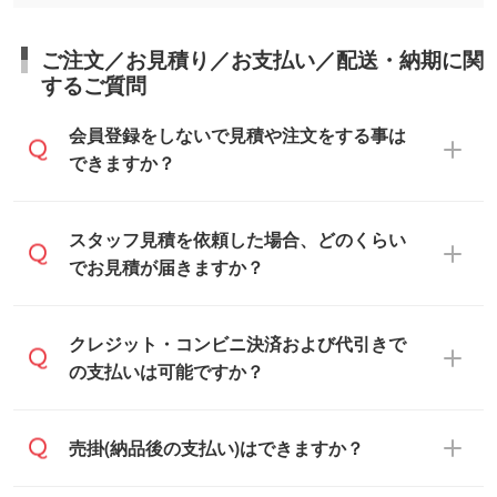
ご注文／お見積り／お支払い／配送・納期に関
するご質問
会員登録をしないで見積や注文をする事は
できますか？
可能です。見積・注文フォームにて『ゲス
スタッフ見積を依頼した場合、どのくらい
トのまま進む』ボタンからお進みのうえ、
でお見積が届きますか？
ご依頼ください。
通常、翌営業日までにお送りしておりま
クレジット・コンビニ決済および代引きで
す。混雑状況によっては、お時間をいただ
の支払いは可能ですか？
くこともございます。予めご了承くださ
い。土日祝日にご依頼いただいた場合は、
銀行振込のみのご対応となります。
売掛(納品後の支払い)はできますか？
翌営業日以降のご連絡となります。