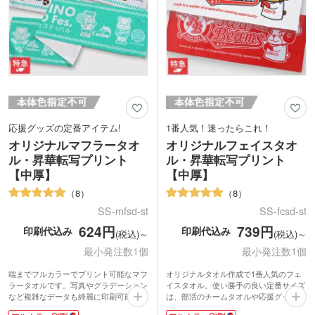
応援グッズの定番アイテム!
1番人気！迷ったらこれ！
オリジナルマフラータオ
オリジナルフェイスタオ
ル・昇華転写プリント
ル・昇華転写プリント
【中厚】
【中厚】
8
8
SS-mfsd-st
SS-fcsd-st
624円
739円
印刷代込み
印刷代込み
(税込)～
(税込)～
最小発注数1個
最小発注数1個
端までフルカラーでプリント可能なマフ
オリジナルタオル作成で1番人気のフェ
ラータオルです。写真やグラデーション
イスタオル。使い勝手の良い定番サイズ
など複雑なデータも綺麗に印刷可能。か
は、部活のチームタオルや応援グッズ、
さばりにくい中厚タイプは表面がマイク
卒業記念品、アーティストグッズ製作に