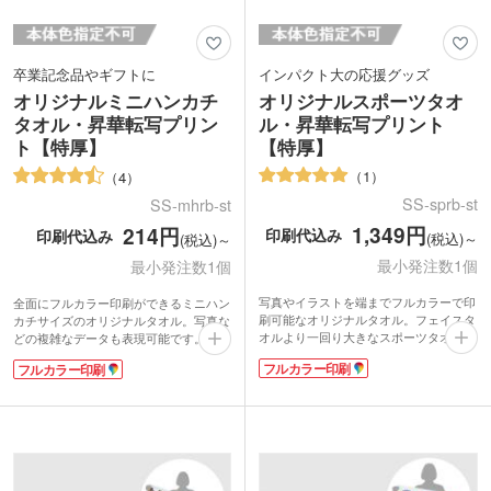
卒業記念品やギフトに
インパクト大の応援グッズ
オリジナルミニハンカチ
オリジナルスポーツタオ
タオル・昇華転写プリン
ル・昇華転写プリント
ト【特厚】
【特厚】
1
4
SS-sprb-st
SS-mhrb-st
1,349円
214円
印刷代込み
印刷代込み
(税込)～
(税込)～
最小発注数1個
最小発注数1個
写真やイラストを端までフルカラーで印
全面にフルカラー印刷ができるミニハン
刷可能なオリジナルタオル。フェイスタ
カチサイズのオリジナルタオル。写真な
オルより一回り大きなスポーツタオル
どの複雑なデータも表現可能です。しっ
は、広げたときに目立ってインパクト
かり厚みのある特厚タイプ。表面はなめ
フルカラー印刷
フルカラー印刷
大！チームお揃いのタオルは一体感を生
らかさが特徴のラビットタッチ、裏面は
み、応援が盛り上がります。フェスや屋
吸水性のあるコットン素材を使用してい
外イベントのオリジナルグッズにもおす
ます。
すめ。
携帯しやすいポケットサイズでお子さま
高級感のある特厚タイプは表面がなめら
も使いやすい大きさなので、卒園記念品
かな質感のラビットタッチ、裏面に吸水
としても人気です。表示価格は印刷代込
性のあるコットン素材を使用していま
みの格安価格！フルカラーのデザインも