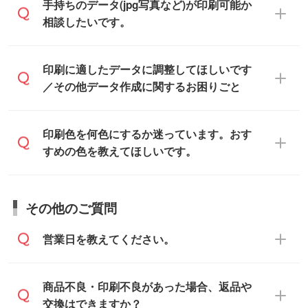
一部商品は入稿用テンプレートのご用意が
手持ちのデータ(jpg写真など)が印刷可能か
お見積・ご注文フォームにアップロードし
あります。各商品ページの『印刷方法・テ
相談したいです。
てご入稿ください。
ンプレート』からダウンロードをお願いい
たします。
ご入稿後は経験豊富なスタッフがデータに
印刷に適したデータ・解像度かどうか、担
印刷に適したデータに調整してほしいです
入稿用のテンプレートはPDF形式ですが、
不備がないかチェックし、お客様と確認し
当スタッフが事前に確認いたします。
／その他データ作成に関するお困りごと
IllustratorやPhotoshopで開いてご利用いた
てから印刷に進みますので、ご安心くださ
データはお見積・ご注文・
お問い合わせフ
だけます。詳しい手順は「
入稿テンプレー
い。
ォーム
へ添付いただくか、担当スタッフ宛
トの使い方
」をご確認ください。
データ作成でお困りの際には、担当スタッ
印刷色を何色にするか迷っています。おす
にメールでお送りください。
フがサポートいたしますのでお気軽にご相
すめの色を教えてほしいです。
仕上がりに影響しそうな点もチェックいた
談ください。
しますので、データのご相談だけでもお気
お問い合わせフォーム
や、見積/注文フォー
軽にお問い合わせください。
お見積・ご注文・
お問い合わせフォーム
か
ムから添付してお送りください。
その他のご質問
らご相談いただきますと、担当スタッフが
なお、印刷用データの作り方に関する詳細
お客様のご希望や商品の本体色を確認し、
・解像度の低いデータをトレース/調整して
営業日を教えてください。
は、「
完全データ入稿
」をご参照くださ
印刷色をご提案させていただきます。
ほしい
い。
本体色がブラック、ネイビーなど濃色の場
解像度の低い画像や、手書きのイラスト、
合は白色か淡い色の印刷色をおすすめして
営業日は平日の10:00～18:00で、土日祝日
商品不良・印刷不良があった場合、返品や
写真などを、印刷に適したベクターデータ
おります。
はお休みとなります。注文・見積・お問い
交換はできますか？
に変換します。→
詳しく見る