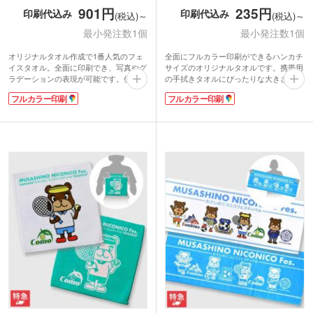
901円
235円
印刷代込み
印刷代込み
(税込)～
(税込)～
最小発注数1個
最小発注数1個
オリジナルタオル作成で1番人気のフェ
全面にフルカラー印刷ができるハンカチ
イスタオル。全面に印刷でき、写真やグ
サイズのオリジナルタオルです。携帯用
ラデーションの表現が可能です。使い勝
の手拭きタオルにぴったりな大きさ。写
手の良い定番サイズは、部活のチームタ
真やイラストの細かなデザインが表現で
フルカラー印刷
フルカラー印刷
オルや応援グッズ、卒業記念品、アーテ
きるので、集合写真を印刷した卒業記念
ィストグッズの製作におすすめ。
の品に人気です。
表面はなめらかさが特徴のラビットタッ
かさばりにくい中厚タイプの表面は印刷
チ、裏面は吸水性のあるコットン素材を
が綺麗に仕上がるマイクロファイバー素
使用。しっかり厚みのある特厚タイプで
材。端までプリント可能です。裏面は吸
す。表示価格は印刷代込みの格安価格！
水性のあるコットン素材を使用していま
フルカラーのデザインも1色のデザイン
す。表示価格は印刷代込みの格安価格！
も同価格でご対応。1枚からの小ロット
フルカラーのデザインも1色のデザイン
でご注文いただけます。
も同価格でご案内。1枚からご注文いた
だけます。