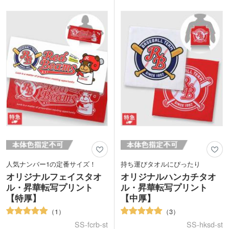
かさばりにくい中厚タイプは表面がマイ
ァイバー素材で、端までプリント可能。
クロファイバー素材、裏面に吸水性のあ
裏面は吸水性のあるコットン素材を使用
るコットン素材を使用しています。表示
しているので実用性も抜群です。表示価
価格は印刷代こみの安心価格！1色もフ
格は印刷代込みの格安価格！フルカラー
ルカラーも同じ価格でご対応。1個から
のデザインも1色のデザインも同価格で
ご注文いただけます。
ご案内。1枚からご注文いただけます。
人気ナンバー1の定番サイズ！
持ち運びタオルにぴったり
オリジナルフェイスタオ
オリジナルハンカチタオ
ル・昇華転写プリント
ル・昇華転写プリント
【特厚】
【中厚】
1
3
SS-fcrb-st
SS-hksd-st