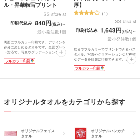
ル・昇華転写プリント
厚】
1
SS-sfcre-st
SS-btsd-st
840円
印刷代込み
(税込)～
1,643円
印刷代込み
(税込)～
最小発注数1個
最小発注数1個
両面にフルカラー印刷でき、デザインを
存分に楽しめるタオルです。全面プリン
端までフルカラーでプリントできるバス
ト対応で、写真やグラデーションなど細
タオル。写真やグラデーションなど複雑
かな表現も美しく再現。長辺がフェイス
なデータを綺麗に印刷できます。大きな
フルカラー印刷
タオルの約半分なので、イベント会場で
バスタオルは応援・アーティストグッズ
使っても周囲の邪魔になりにくいです。
フルカラー印刷
としてインパクト大！夏なら日焼け、冬
ポスターのように飾って楽しむこともで
なら寒さ対策に活躍するので、屋外イベ
き、スポーツチームの応援グッズやアー
ントのオリジナルグッズにおすすめで
ティストの推し活グッズなどにぴった
す。
り！
かさばりにくい中厚タイプは表面がマイ
両面になめらかな感触のラビットタッチ
クロファイバー素材、裏面に吸水性のあ
生地を使用し、ほどよい厚みとしなやか
るコットン素材を使用しています。表示
オリジナルタオルをカテゴリから探す
さを兼ね備えています。1枚からの小ロ
価格は印刷代こみの安心価格！1色もフ
ットでオリジナルグッズ作成が可能で
ルカラーも同じ価格でご対応。1個から
す。
ご注文いただけます。
オリジナルフェイス
オリジナルハンカチ
タオル
タオル