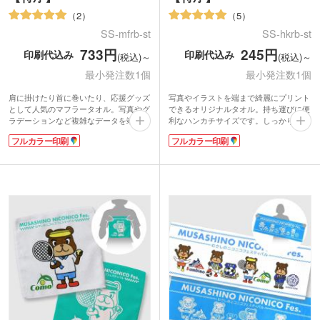
2
5
SS-mfrb-st
SS-hkrb-st
733円
245円
印刷代込み
印刷代込み
(税込)～
(税込)～
最小発注数1個
最小発注数1個
肩に掛けたり首に巻いたり、応援グッズ
写真やイラストを端まで綺麗にプリント
として人気のマフラータオル。写真やグ
できるオリジナルタオル。持ち運びに便
ラデーションなど複雑なデータを端まで
利なハンカチサイズです。しっかり厚み
綺麗にプリントできます。高級感のある
のある特厚タイプで、表面はなめらかさ
フルカラー印刷
フルカラー印刷
特厚タイプは表面がなめらかな質感のラ
が特徴のラビットタッチ、裏面は吸水性
ビットタッチ。裏面は吸水性のあるコッ
の良いコットン素材を使用しています。
トン素材を使用しているので実用性も抜
表示価格は印刷代込みの格安価格！フル
群です。
カラーのデザインも1色のデザインも同
表示価格は印刷代込みの格安価格！フル
価格でご案内。1枚からご注文いただけ
カラーのデザインも1色のデザインも同
ます。使い勝手の良いサイズはイベント
価格でご対応。1枚からの小ロットでご
のオリジナルグッズ作成等に人気。細か
注文いただけます。スポーツチームやラ
なデザインが表現可能なので、集合写真
イブ・イベントのオリジナルグッズにい
を印刷した卒業記念品にもおすすめで
かがでしょうか。
す。