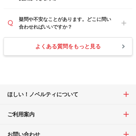
本体色がナチュラルなど淡色の場合、印刷
合わせは、土日祝日でもお送りいただけれ
をくっきりと目立たせたいときは濃い印刷
ば、出社後速やかに対応いたします。
・フルカラーデータを1色に変換してほしい
お手数をお掛けいたしますが、至急担当ス
疑問や不安なことがあります。どこに問い
色が、柔らかい雰囲気にしたいときは淡い
シルク印刷、レーザー彫刻など印刷方法に
タッフまでご連絡ください。商品の状況を
合わせればいいですか？
印刷色が映えます。
あわせて、フルカラーのデータを1色になお
確認し、改めてご案内いたします。
します。→
詳しく見る
また、お選びいただいた印刷色が本体色に
よくある質問をもっと見る
お問い合わせフォームをご利用ください。1
【返品・交換の対象】
合わない場合や仕上がりに影響しそうな場
・1色印刷でグラデーションや濃淡を表現し
営業日以内に担当スタッフよりメールにて
・お届け時に商品が損傷・故障している場
合は、スタッフから別の色をご案内するこ
たい
ご連絡いたします。
合
ともございます。
網点という技法で濃淡を表現することがで
お急ぎの場合はお電話でのご質問も受け付
・ご注文と異なる商品が届いた場合
きます。濃淡の差が分かるデータに調整い
けております。下記電話番号までお問い合
・印刷不良があった場合
たします。→
詳しく見る
わせください。
※印刷不良は原則として“再印刷”でご対応さ
ほしい！ノベルティについて
せていただいております。
・コーポレートカラーを使って印刷したい
TEL：0422-29-9911 営業時間10:00～
※詳しくは「
商品の良品基準について
」をご
／印刷色にこだわりがある
18:00(土日祝日除く)
覧ください。
DIC・PANTONEなどのカラーチップの指定
ご利用案内
お問い合わせフォームはこちら
や、現物支給による色指定も承っておりま
【返品・交換ができない場合】
す。→
詳しく見る
・お客様の元で商品を加工された場合、ま
お問い合わせ