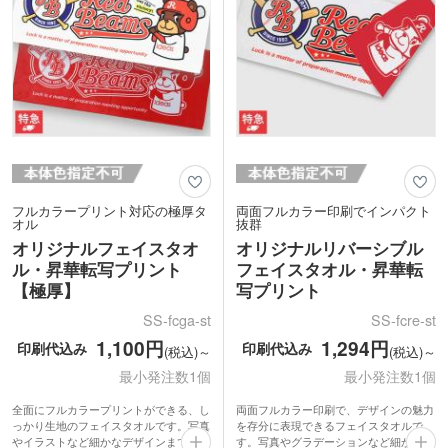
フルカラープリント対応の極厚タ
両面フルカラー印刷でインパクト
オル
抜群
オリジナルフェイスタオ
オリジナルリバーシブル
ル・昇華転写プリント
フェイスタオル・昇華転
【極厚】
写プリント
SS-fcga-st
SS-fcre-st
1,100円
1,294円
印刷代込み
印刷代込み
(税込)～
(税込)～
最小発注数1個
最小発注数1個
全面にフルカラープリントができる、し
両面フルカラー印刷で、デザインの魅力
っかり生地のフェイスタオルです。写真
を存分に表現できるフェイスタオルで
やイラストなど細かなデザインまでしっ
す。写真やグラデーションなど細かな表