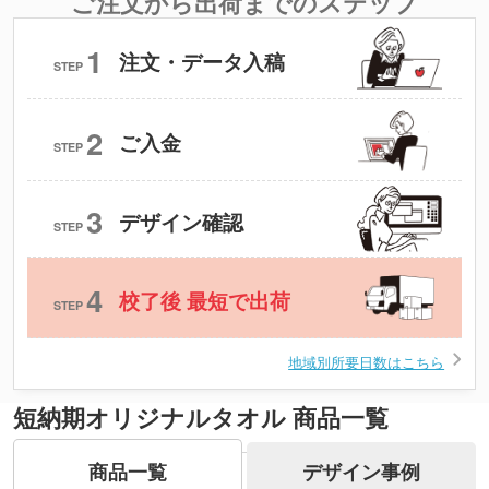
ご注文から出荷までのステップ
1
注文・データ入稿
STEP
2
ご入金
STEP
3
デザイン確認
STEP
4
校了後 最短で出荷
STEP
地域別所要日数はこちら
短納期オリジナルタオル 商品一覧
商品一覧
デザイン事例