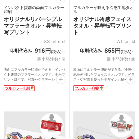
インパクト抜群の両面フルカラー
フルカラーが映える冷感生地タオ
印刷
ル
オリジナルリバーシブル
オリジナル冷感フェイス
マフラータオル・昇華転
タオル・昇華転写プリン
写プリント
ト
SS-mfre-st
WI-tocl-st
916円
855円
印刷代込み
印刷代込み
(税込)～
(税込)～
最小発注数1個
最小発注数1個
両面にフルカラー印刷ができる、インパ
表面にフルカラー印刷ができる、冷感生
クト抜群のマフラータオルです。全面プ
地を使用したフェイスタオルです。イラ
リント対応で、写真やグラデーションな
ストや写真を使ったデザインも鮮やかに
ど細かなデザインもきれいに再現。1枚
表現でき、オリジナリティのあるアイテ
フルカラー印刷
フルカラー印刷
で2つのデザインを楽しめるので、気分
ムに仕上がります。サラッとしたポリエ
に合わせて使い分けるのも◎首に掛けや
ステル素材で肌触りも快適。首に巻いて
すいサイズで、スポーツチームの応援グ
使いやすい定番サイズです。
ッズやアーティストの推し活グッズなど
水に濡らすと発生する気化熱でひんやり
にぴったり！
感じられるので、暑い季節の熱中症対策
両面ともに、なめらかな触り心地が魅力
にぴったり！高いUVカット効果も期待
のラビットタッチ生地を使用していま
できます。屋外イベントやお祭りの記念
す。ほどよい厚みとしなやかさを兼ね備
品、スポーツチームの応援グッズなどに
えたタオルです。1枚からの小ロットで
おすすめです。
ご注文いただけます。