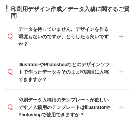
※最短出荷日は商品によって異なります。各
い。
日本全国へお届けが可能です。なお、海外
います。(白箱、化粧箱、ブリスターパック
印刷用デザイン作成／データ入稿に関するご質
商品ページにてご確認ください
への直接納品は行っておりませんので予め
など)
問
また、商品ページ内の「出荷までのスケジ
ご了承ください。
【袋入り】 商品がひとつずつ袋に入って
ュール」に注文予定日をご入力いただく
います。(透明袋、デザイン袋など)
データを持っていません。デザインを作る
と、おおよその締切日や出荷目安をご確認
【個包装なし】 個包装がされていない状
環境もないのですが、どうしたら良いです
いただけます。
態で納品します。
か？
商品在庫や印刷ラインを確保するために
※化粧箱から白箱への入れ替えや、オリジナ
も、商品が決まりましたらお早めのご発注
ル箱の作成は原則承っておりません。
をお願いいたします。
無料の「
デザインシミュレーター
」を使え
IllustratorやPhotoshopなどのデザインソフ
ば、PCやスマホから簡単にデザインを作成
トで作ったデータをそのまま印刷用に入稿
※土日祝日を除く営業日換算です。
できます。スタンプやテンプレートも豊富
できますか？
※沖縄・離島は追加日数がかかります。
なので、デザインソフトがなくても安心で
す。
IllustratorやPhotoshop、CLIP STUDIOなどの
印刷データ入稿用のテンプレートが欲しい
デザインソフトでこだわりのデザインを作
です／入稿用のテンプレートはIllustratorや
また、「
データ作成サービス
」もご利用い
成したい方は、
完全データ入稿
がおすすめ
Photoshopで使用できますか？
ただけます。ご希望の文言・書体・印刷色
です。
をお知らせいただければ、弊社にて無料で
「.ai」形式または「.psd」形式で保存し、
デザインデータを1点作成いたします。