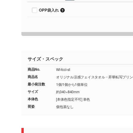
OPP袋入れ
サイズ・スペック
商品No.
WI-fccl-st
商品名
オリジナル涼感フェイスタオル・昇華転写プリン
最小発注数
1個/1個から1個単位
サイズ
約340×840mm
本体色
[本体色指定不可] 単色
荷姿
個包装なし