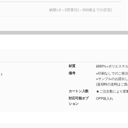
納期+2～3営業日(～500個までの目安)
材質
綿80%+ポリエステル
備考
※印刷なしでのご発
ト
※サンプルのお貸出
(返却時の送料はご負
カートン入数
★ご注文数により変
対応可能オプ
OPP袋入れ
ション