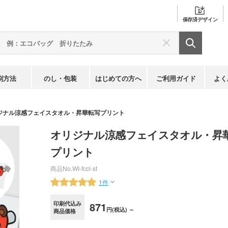
保存済
デザイン
刷方法
のし・包装
はじめての方へ
ご利用ガイド
よく
ジナル涼感フェイスタオル・昇華転写プリント
オリジナル涼感フェイスタオル・昇
プリント
商品No.
WI-fccl-st
1件
印刷代込み
871
円(税込) ～
商品価格