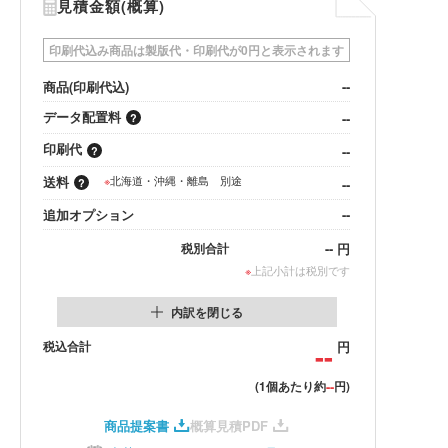
見積金額(概算)
印刷代込み商品は製版代・印刷代が0円と表示されます
商品(印刷代込)
--
データ配置料
--
印刷代
--
送料
※
北海道・沖縄・離島 別途
--
追加オプション
--
--
円
税別合計
※
上記小計は税別です
内訳を閉じる
税込合計
--
円
--
(1個あたり約
円)
商品提案書
概算見積PDF