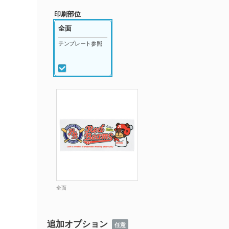
印刷部位
全面
テンプレート参照
全面
追加オプション
任意