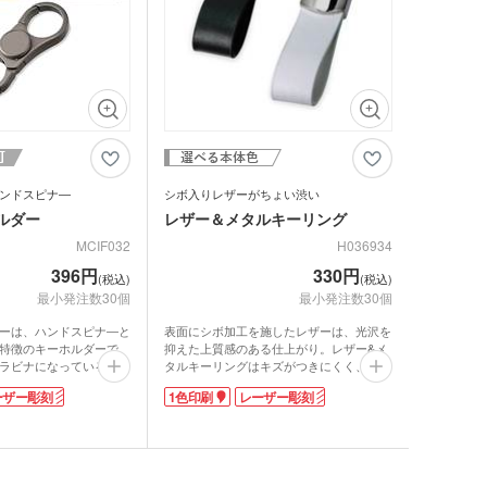
ンドスピナ―
シボ入りレザーがちょい渋い
ルダー
レザー＆メタルキーリング
MCIF032
H036934
396円
330円
(税込)
(税込)
最小発注数30個
最小発注数30個
ーは、ハンドスピナ―と
表面にシボ加工を施したレザーは、光沢を
特徴のキーホルダーで
抑えた上質感のある仕上がり。レザー&メ
ラビナになっているの
タルキーリングはキズがつきにくく、目立
。
ちにくいというメリットもあります。
ーザー彫刻
1色印刷
レーザー彫刻
のあるガンメタルの本体
リサイクルレザーは革の切れ端やくずなど
二重リングが付属してい
を繊維状にほぐし、樹脂と混ぜてシート状
を下げて統一感が出せま
に再加工したもの。少し堅めのさわり心地
が特徴です。
質な黒い灰色の色合いを
レザーとメタルの組み合わせたシックなキ