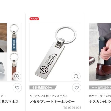
テリー・充電
ー・充電器
タッチペン
タブ
ナルタオル
ケース・ネー
記念品 キーホルダー
記念
マウスパッド
PC
スマ
ルスタンド
イヤホン・スピーカー
ロフ
ライト・LEDライト・懐中
非常持出袋
ラジ
電灯
日傘
マホケース
スマホリング
スマ
傘カバー・雨具
レクター
防犯ブザー・ホイッスル
アル
・タブレット
ラン
ー・スプーン
オリジナル コースター
箱・
ム・ピクチャ
ライト・ランタン
ウェ
キッチン 消耗品
キッ
健康グッズ
ミラ
ボックスティ
掃除・洗濯グッズ
バス
ングッズ
(オリジナル印
マスク(既製品)
マス
名入
マスクケース
刷)
ドライバー・工具
消臭
ルダー
さりげない小物にセンスが光る
ポケットサイズの
レジャーシート・折りたた
なるスマホス
メタルプレートキーホルダー
ナスカン付ポ
食器・調理器具
ラン
みチェア
関連グッズ
メディカル・エチケットグ
)
日傘(
TS-0326-005
ッズ
グハンガー他