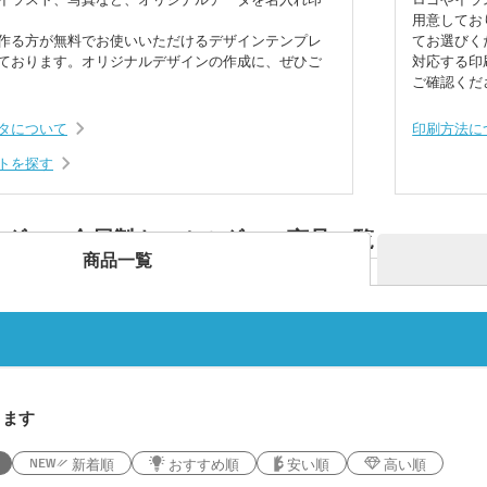
ラス
トル
箋
ノベルティ付箋
短納
短納期エコバッグ・トート
バインダー・クリップボー
用意してお
ルバッグ
フォ
バッグ・巾着
ド
作る方が無料でお使いいただけるデザインテンプレ
てお選びく
名入れクリアファイル（箔
ドキ
ております。オリジナルデザインの作成に、ぜひご
対応する印
ラー・ボトル
リアファイル
押し・シルク）
の他
ご確認くだ
ペンケース・筆箱
ペン
ジェットストリーム
ボール
タについて
印刷方法に
ファイル
・カードホル
ブッ
ケース・マルチケース
ルダー・革製
メタルキーホルダー・金属
木製
トを探す
れ
おり
タッチ・シャー
製キーホルダー
キー
多色ペン
シャ
印鑑・印鑑ケース・スタン
電卓
ー
ー
壁掛けカレンダー
万年
ルダー・リフ
ルダー・金属製キーホルダー 商品一覧
プ
ッチ
ホルダー
サインペン・筆ペン
マー
商品一覧
ブラー
記念品 マグカップ
記念
ステーショナ
鉛筆・鉛筆
ペンセット・文具セット
消し
オリ
ェイスタオル
オリジナルハンカチタオル
オル
ス
記念品 バッグ
記念
ペン
ンドタオル
オリジナルマフラータオル
オリ
ーショナリ
記念品 ボールペン・筆記
記念
ります
具
電波時計
新着順
おすすめ順
安い順
高い順
スタオル
名入れタオル・粗品タオル
ノベ
立て・フォト
記念品 モバイルバッテリ
記念