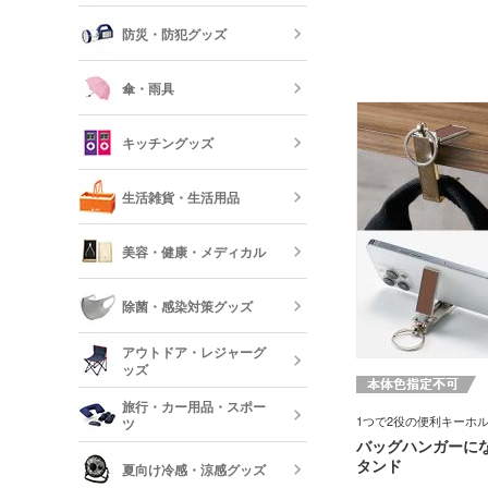
モバイルバッ
フレーム
器
防災・防犯グッズ
短納期オリジ
記念品 印鑑
USBグッズ
ムペン・朱肉
スマホモバイ
傘・雨具
防災セット・
記念品 傘・
キッチングッズ
モバイル ス
傘
反射板・リフ
生活雑貨・生活用品
短納期スマホ
グッズ
箸・カトラリ
美容・健康・メディカル
フォトフレー
ーボード
食器
除菌・感染対策グッズ
美容・コスメ
ティッシュ・
アウトドア・レジャーグ
ッシュ
短納期キッチ
ッズ
名入れマスク
刷)
コスメポーチ
旅行・カー用品・スポー
収納グッズ
1つで2役の便利キーホ
ツ
バッグハンガーに
アウトドア 
ハンド・除菌
タンド
夏向け冷感・涼感グッズ
マスク(既製品
靴べら・バッ