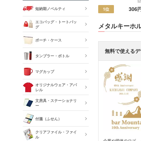
M
306
短納期ノベルティ
1位
エコバッグ・トートバッ
メタルキーホ
グ
ポーチ・ケース
エコバッグ・
無料で使えるデ
ッグ
タンブラー・ボトル
キャンバスポ
巾着・リュッ
マグカップ
ック
ステンレスタ
ルミタンブラ
デニムポーチ
オリジナルウェア・アパ
ランチトート
レル
陶器マグカッ
カップ
保冷・保温タ
文房具・ステーショナリ
コスメポーチ
ジュートバッ
ー
オリジナルTシ
リネンバッグ
長袖)
ステンレスマ
クリアボトル
付箋（ふせん）
クボトル
スクエアトー
メモ帳
オリジナルロ
クリアファイル・ファイ
ャツ
ル
水筒・魔法瓶
企業や団体のロゴ、