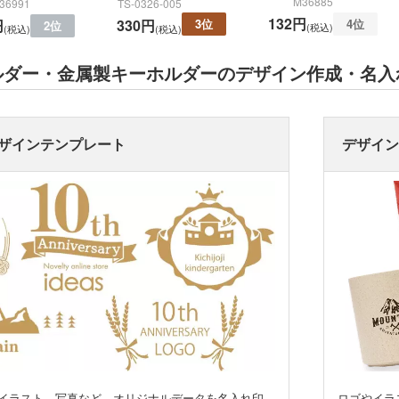
M36885
36991
TS-0326-005
132円
3位
4位
円
330円
2位
(税込)
(税込)
(税込)
ルダー・金属製キーホルダーのデザイン作成・名入
折りたたみバ
コットントートバッグ(～
キャ
ザインテンプレート
デザイ
7oz)
(8oz
ーチ
ポリエステルポーチ
クリ
ク・ナップサ
保冷
不織布トートバッグ
グ
ンブラー・ア
台紙タンブラー（カスタム
プラ
ー
デザインタンブラー）
本革・レザー調ポーチ
フラ
バッグ
サコッシュ
マル
プ・磁器マグ
プラ
ガラスマグカップ
ステンレスボトル・マグボ
アル
バン
ンブラー
スマホショルダー・スマホ
トル
ボト
短納
グ・コットン
ポーチ
デニムバッグ
おし
ャツ(半袖・
オリジナルポロシャツ(半
オリ
袖・長袖)
ドラ
グカップ
湯のみ
・プラスチッ
スープジャー・フードポッ
ミニ
ト
ル
オーガニックコットンバッ
ト
ポリ
ノート・手帳
マグ
ンT・長袖Tシ
グ
オリジナルキッズウェア
オリ
オリジナルグラス・ビアグ
ボト
イラスト、写真など、オリジナルデータを名入れ印
ロゴやイラ