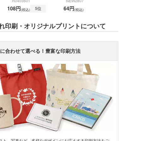
R0403601
NEW2807
108円
64円
5位
(税込)
(税込)
れ印刷・オリジナルプリントについて
ンバストートバッグ
ンに合わせて選べる！豊富な印刷方法
～)
ア・ビニールポーチ
バッグ・レジかごバッ
スチックタンブラー
ットポーチ
シェバッグ
スチックマグカップ・
ミボトル・マウンテン
ブーマグカップ
ル（カラビナ付）
期ポーチ
ゃれトートバッグ
ジナルドライTシャツ・
イウェア(半袖・長袖)
ボトル・ポケットボト
エステルトートバッグ
ネット
ジナルユニフォーム
ルホルダー・ペットボ
スト、写真など、多様なデザインにお応えする印刷方法をご