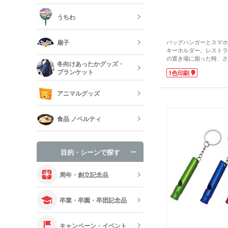
トラベルグッ
レジャーバッ
うちわ
保冷剤・冷却
う
扇子
バッグハンガーとスマホ
キーホルダー。レストラ
オリジナルう
の置き場に困った時、さ
冬向けあったかグッズ・
ければ即席の吊り下げフ
ブランケット
1色印刷
グを置かなくてすむので
既製品扇子（
でも快適です!さらに机
ホスタンドにもなる優れ
アニマルグッズ
やWEB会議にも便利で
表面は高級感のあるレザ
オリジナルブ
ブルー・ブラウンを2色
食品 ノベルティ
します。名入れはレザー
が可能。カバンなどに付
手袋・ネック
らえるので、宣伝効果も
目的・シーンで探す
オリジナルお
周年・創立記念品
卒業・卒園・卒団記念品
キャンペーン・イベント