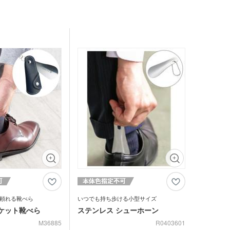
レットケース
品 防災グッズ
クリーナー
ホクリーナー・マイク
ァイバークロス
オ
ホ関連アクセサリー
ミブランケット他
チボックス・お弁当
フードポット
ットティッシュ
チン雑貨
ー
グッズ
クケース
れマスク(オリジナル印
・芳香剤・アロマ
頼れる靴べら
いつでも持ち歩ける小型サイズ
ケット靴べら
ステンレス シューホーン
タン
UV対策)
M36885
R0403601