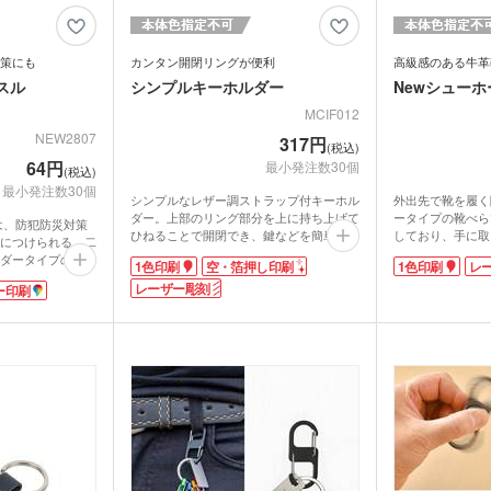
策にも
カンタン開閉リングが便利
高級感のある牛革
スル
シンプルキーホルダー
Newシュー
MCIF012
NEW2807
317円
(税込)
64円
最小発注数30個
(税込)
最小発注数30個
シンプルなレザー調ストラップ付キーホル
外出先で靴を履く
ダー。上部のリング部分を上に持ち上げて
ータイプの靴べら
は、防犯防災対策
ひねることで開閉でき、鍵などを簡単に取
しており、手に取
につけられる、二
り付けられます。ミニダブルリングも付属
れる仕上がり。キ
ダータイプのホイ
1色印刷
空・箔押し印刷
1色印刷
レ
しているので、たくさんキーホルダーを付
輪っかが3つ付い
けたい人にも便利です。
レーザー彫刻
小物をまとめて持
ー印刷
ようになってお
合皮部分か金属パーツ部分にオリジナル印
金具部分に1色印
や、交通安全、防
刷が可能です。企業ロゴを入れた展示会ノ
能。オリジナルキ
撒きにも適した、
ベルティなどにいかがでしょうか。高級感
れます。フォーマ
したノベルティで
の出るレザー彫刻印刷は記念品制作にもお
周年記念品や竣工
すすめです。
シーンに最適です
企業名や店名を入
にアピールできま
ルティです。