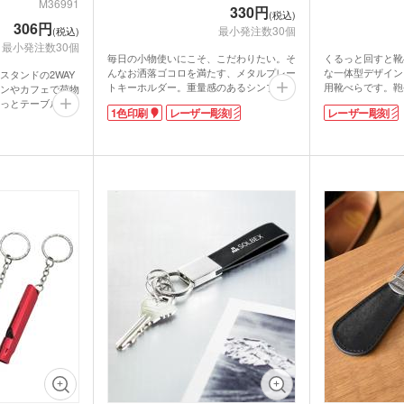
M36991
330円
ズ
カー用品
スポ
(税込)
グ
マルチツール・双眼鏡他
306円
最小発注数30個
(税込)
最小発注数30個
パック・氷の
ハンディファン・ハンディ
クー
毎日の小物使いにこそ、こだわりたい。そ
くるっと回すと靴
扇風機
んなお洒落ゴコロを満たす、メタルプレー
な一体型デザイン
スタンドの2WAY
トキーホルダー。重量感のあるシンプルな
用靴べらです。鞄
ンやカフェで荷物
ちわ
ノベルティうちわ
デザインが、持つ人のセンスを感じさせる
スカン付きで、必
っとテーブルに掛
1色印刷
レーザー彫刻
レーザー彫刻
一品です。
外出先でもスマー
ックに。床にバッ
ステンレス部分に
衛生的。狭い店内
やロゴ入れが可能
名入れ扇子）
の上に置けばスマ
いサイズのため、
もの。動画の視聴
展示会での大量配
す。
ムです。
ー調素材を使用。
ランケット
ノベルティブランケット
カイ
取り混ぜでお届け
調部分に1色印刷
けて持ち歩いても
ウォーマー他
バッチリですよ。
食料品・調味料（グルメギ
菓子
フト・既製品）