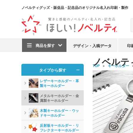
ノベルティグッズ・販促品・記念品のオリジナル名入れ印刷・製作
商品を探す
デザイン・入稿データ
印
ノベルテ
TOP
キーホルダー
タイプから探す
レザーキーホルダー・革
製キーホルダー
メタルキーホルダー・金
属製キーホルダー
木製キーホルダー・ウッ
ドキーホルダー
反射板キーホルダー・リ
フレクターキーホルダー