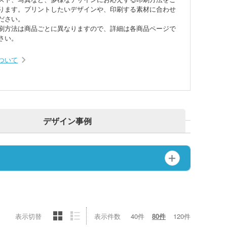
ホルダー
期付箋（ふせん）
ります。プリントしたいデザインや、印刷する素材に合わせ
トフレーム
ださい。
ュメントファイル・そ
刷方法は商品ごとに異なりますので、詳細は各商品ページで
ファイル
さい。
立て・トレイ
ペン(単色)
ついて
クカバー・ルーペ・し
キーホルダー・ウッド
ホルダー
ープペン
・レターカッター・ホ
カレンダー
キス他
カー・蛍光ペン
デザイン事例
品 ボトル・水筒
ゴム・修正テープ
ジナルミニハンカチタ
品 時計
ジナルスポーツタオル
品 タオル
表示切替
表示件数
40件
80件
120件
ルティタオル
品 USBグッズ