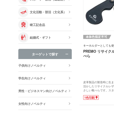
文化活動・部活（文化系）
竣工記念品
結婚式・ギフト
キーホルダーとしても使
PREMO リサイ
ターゲットで探す
べら
子供向けノベルティ
学生向けノベルティ
皮革製品の製造時に生ま
活かしたリサイクルレザ
さしい靴べらです。スタ
男性・ビジネスマン向けノベルティ
感のある仕上がりは、身
1色印刷
うビジネスパーソンに最
キーホルダーとしても使
女性向けノベルティ
携帯性も抜群です。
1色パッド印刷でロゴ名