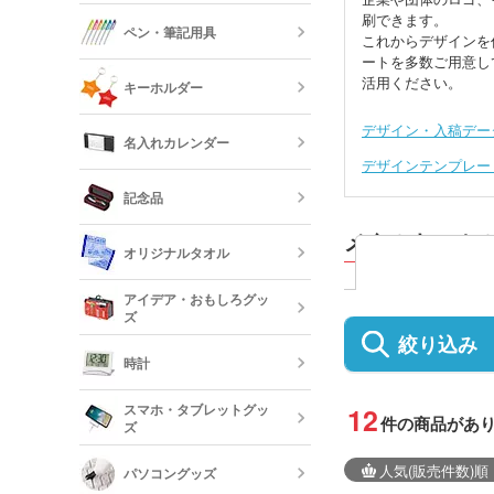
オリジナル付
刷できます。
ロープハンド
クリップ
ペン・筆記用具
これからデザインを
ートを多数ご用意し
短納期タンブ
オリジナルク
活用ください。
キーホルダー
クリーナー
フリクション
デザイン・入稿デー
短納期クリア
名入れカレンダー
カードケース
レザーキーホ
デザインテンプレー
ダー・名刺入
多機能ペン(
キーホルダー
記念品
プペン付など)
定規・メジャ
卓上カレンダ
反射板キーホ
メタルキーホ
オリジナルタオル
レクターキー
万年筆
記念品 タン
短納期文房具・
アイデア・おもしろグッ
リー
ズ
クレヨン・色
オリジナルフ
絞り込み
記念品 グラ
時計
短納期ボール
オリジナルハ
スマホ・タブレットグッ
12
記念品 ステ
件の商品があ
ズ
ー・文房具
時計
人気
(販売件数)
順
パソコングッズ
オリジナルバ
記念品 写真