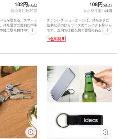
132円
108円
ーツ
(税込)
(税込)
最小発注数30個
最小発注数144個
ルタオル
べらが現れる、スマート
ステンレス シューホーンは、持ち歩きに
。持ち運びに便利な携帯
便利な手のひらサイズのコンパクト靴べら
や鍵に取り付けやすいナ
です。室内では靴を脱ぐ習慣のある日本で
要なときにサッと使えて
は、外出先に靴べらを持っていると重宝し
1色印刷
トに靴が履けます。
ますよ。ボールチェーン付きなので、キー
レーザー彫刻での名入れ
ホルダーとしてポケットなどに入れて常に
。プチプラでかさばらな
身につけていられますね。
営業先でのノベルティや
慌てて靴を履いてかかとを踏み潰すと型崩
布にもぴったりなアイテ
れの原因に。靴べらを使いしっかりと履け
ば靴の傷みも軽減します。ビジネスマンの
ロ・湯たんぽ
足もとは意外に見られているもの。靴を大
切に扱う人は仕事を任せても安心な印象で
すよね!
名入れは1色印刷が可能。プチプラでかさ
ばらないサイズなので、営業先や展示会で
大量に配布したい時におすすめです。