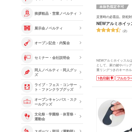
挨拶粗品・営業ノベルティ
災害時の必需品。防犯対
NEWアルミホイッ
展示会ノベルティ
2
オープン記念・内覧会
セミナー・会社説明会
NEWアルミホイッスル
として、家の鍵やバッグ
同人ノベルティ・同人グッ
重リングつきのキーホル
ズ
ッスルです。
1色印刷
フルカラ
アルミ製で良く音が出る
り、災害対策のセミナー
ライブ・フェス・コンサー
犯キャンペーンでのばら
ト・ファンクラブグッズ
低価格ながらしっかりと
す。
オープンキャンパス・スク
本体の名入れスペースに
ールグッズ
れて、さり気なく日常的
すね。貰って嬉しいノベ
文化祭・学園祭・体育祭・
運動会
スポーツ・部活（運動部）