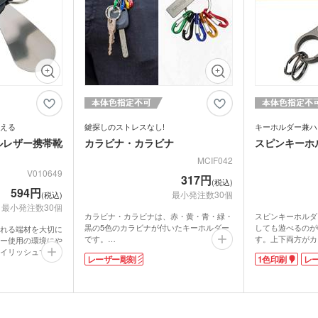
える
鍵探しのストレスなし!
キーホルダー兼ハ
クルレザー携帯靴
カラビナ・カラビナ
スピンキーホ
MCIF042
V010649
317円
(税込)
594円
最小発注数30個
(税込)
最小発注数30個
カラビナ・カラビナは、赤・黄・青・緑・
スピンキーホルダ
黒の5色のカラビナが付いたキーホルダー
しても遊べるのが
れる端材を大切に
です。
す。上下両方がカ
ー使用の環境にや
赤は家の鍵、黄色は会社の鍵、などひと目
で、取り外し楽々
イリッシュで高級
レーザー彫刻
1色印刷
レ
で使いたいカギを探せるのでとても便利。
程よい光沢と重み
だしなみに気を遣
キーホルダーとして、日常使いにおすすめ
と、統一感のある
適。リング付きで
のアイテムです。手のひらサイズなので、
る為、手持ちの鍵
え、コンパクトで
腰に付けたり、バッグに付けたり、使い方
す。
はいろいろ。
ガンメタルは金属
入れが可能です。