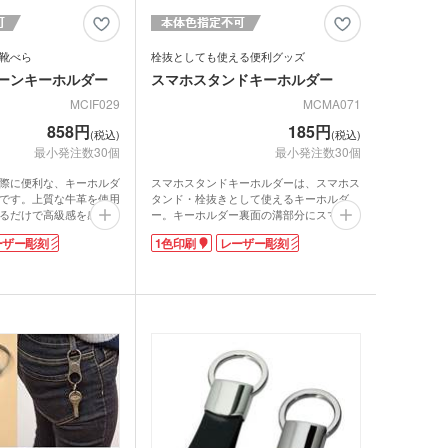
靴べら
栓抜としても使える便利グッズ
ホーンキーホルダー
スマホスタンドキーホルダー
MCIF029
MCMA071
858円
185円
(税込)
(税込)
最小発注数30個
最小発注数30個
際に便利な、キーホルダ
スマホスタンドキーホルダーは、スマホス
です。上質な牛革を使用
タンド・栓抜きとして使えるキーホルダ
るだけで高級感を感じら
ー。キーホルダー裏面の溝部分にスマホを
ーホルダーとして使える
立てれば、スマホスタンドとして使用可能
ーザー彫刻
1色印刷
レーザー彫刻
ているため、複数の鍵や
です。溝部分は、瓶の栓抜としても使える
ち歩けます。
アイデアグッズ。キーリングなのでバッグ
刷かレーザー彫刻が可
やベルトループに取り付けて持ち運びでき
ーホルダー(靴べら)が作
ます。
ルな箱入り仕様のため、
1色印刷かレーザー彫刻が可能。レーザー
記念品など格式ある配布
彫刻なら印刷が消えることがなく、高級感
。
のある仕上がりに!キャンプなどのアウト
ドアシーンや、お酒を提供するフェスイベ
ントにオススメのノベルティです。