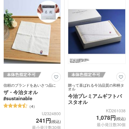
オルが製作できます。綿100%の生地で
に、社名やロゴを印刷すれば宣伝効果抜
ふわっとした手触りは、安心品質の日本
群!OPP袋入りで手渡しやすいのもポイ
製です。
ントです。アーティストや野外ライブイ
イベント名やロゴを名入れすれば、思い
ベントのひと味違ったグッズとして販売
出に残るアイテムになります。ヘムと呼
するのもおすすめ。
ばれる両端の部分にも文字や記号の名入
れができるので、デザインの幅も広がり
ますね。
信頼のブランドをあいさつ品に
贈って喜ばれる今治品質の和柄タ
オル
ザ・今治タオル
今治プレミアムギフトバ
#sustainable
スタオル
4
KD261038
U2324800
1,078円
(税込)
241円
(税込)
最小発注数30個
最小発注数30個