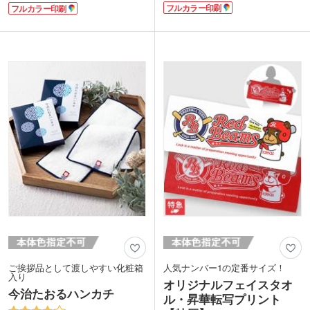
フルカラー印刷
フルカラー印刷
に掛けて日焼けや防寒対策のアイテムと
イベントのノベルティにおすすめです。
しても活躍するので、フェスや屋外イベ
お子さまも使いやすい大きさなので、卒
ントのオリジナルグッズにもおすすめで
園記念品としても人気があります。
す。
表面は印刷が綺麗に仕上がるマイクロフ
かさばりにくい中厚タイプは表面がマイ
ァイバー素材で、端までプリント可能。
クロファイバー素材、裏面に吸水性のあ
裏面は吸水性のあるコットン素材を使用
るコットン素材を使用しています。表示
しているので実用性も抜群です。表示価
価格は印刷代こみの安心価格！1色もフ
格は印刷代込みの格安価格！フルカラー
ルカラーも同じ価格でご対応。1個から
のデザインも1色のデザインも同価格で
ご注文いただけます。
ご案内。1枚からご注文いただけます。
ご挨拶品として渡しやすい化粧箱
人気ナンバー1の定番サイズ！
入り
オリジナルフェイスタオ
今治たおるハンカチ
ル・昇華転写プリント