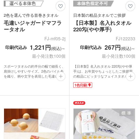
2色を選んで作る首巻きタオル
日本製の粗品タオルでご挨拶
毛違いジャガードマフラ
【日本製】名入れタオル
ータオル
220匁(やや厚手)
FJ-mf05-2j
FJ122233
1,221円
267円
印刷代込み
印刷代込み
(税込)～
(税込)～
最小発注数100個
最小発注数100個
スポーツタオルの約半分の幅で細長く、
【日本製】名入れタオル 220匁(やや厚
肩掛けしやすいサイズ。2色のパイル糸
手)は、お年賀やちょっとしたご挨拶用
を織り、柄や文字を表現した毛違いジャ
の粗品にピッタリなフェイスタオル。
ガードタオルです。
「タオル産業発祥地」として有名な泉州
1色印刷
26色の中から2色を選び、チームロゴや
産です。やや厚みのある生地感で、のし
アーティスト名を名入れすれば、スポー
を付けてお渡しするのにも安心の日本製
ツ観戦やコンサート応援グッズが簡単に
クオリティ。おろしたてでも吸水性が良
作成できます。同じデザインでも同系色
い「後晒し製法」で作られています。
を選べば柔らかい印象、原色と黒を組み
「平地」と呼ばれる平らな生地の部分
合わせればぱっと目を引くインパクトの
に、社名やロゴを1色で印刷できます。
強いタオルになりますよ。タオルが名産
日常的に使える商品なので宣伝効果抜
の今治製で、肌触りがよく吸水性も抜
群!あえてレトロ感を押し出して、ライ
群。思い出と共に長く使ってもらえる記
ブグッズやキャラクターグッズとして販
念品になります。
売するのもおすすめです。