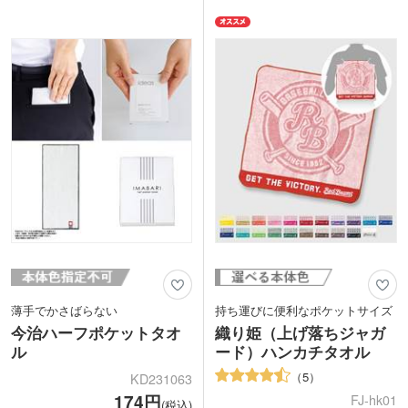
ティとして人気。もちろん日本製なの
てうれしいアイテム。優しい色合いの2
で、外国のお客様への記念品にもおすす
色取混ぜでお届けします。
め。イベントの来場特典などで気軽にお
配りできるサイズです。
薄手でかさばらない
持ち運びに便利なポケットサイズ
今治ハーフポケットタオ
織り姫（上げ落ちジャガ
ル
ード）ハンカチタオル
5
KD231063
174円
FJ-hk01
(税込)