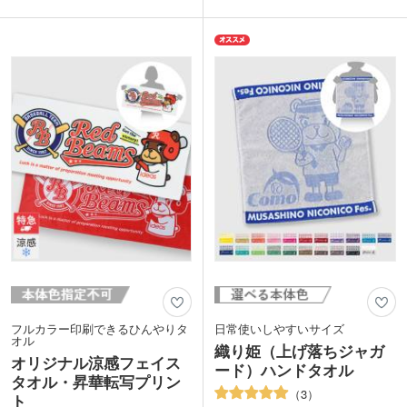
よる色落ちがありません。タオルが名産
ンでも活躍します。イベント会場に並べ
の今治製で手触りが良く、綿100％なの
ても見栄えがするパッケージは集客も期
で吸水性も抜群！コンパクトなのでポケ
待ができます。
ットやバッグに入れて、手洗い後のお手
拭きとして活躍します。
リーズナブルなので、公共団体のPR品
や学校卒業記念品におススメです。限ら
れた予算で満足度の高いオリジナルタオ
ルが制作できます。
フルカラー印刷できるひんやりタ
日常使いしやすいサイズ
オル
織り姫（上げ落ちジャガ
オリジナル涼感フェイス
ード）ハンドタオル
タオル・昇華転写プリン
3
ト