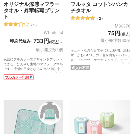
オリジナル涼感マフラー
フルッタ コットンハンカ
タオル・昇華転写プリン
チタオル
ト
2
1
M36378
75円
WI-mfcl-st
(税込)
733円
最小発注数30個
印刷代込み
(税込)～
最小発注数1個
キュートな見た目で手にした瞬間、思わ
ず「かわいい♪」の一言が出ちゃいま
表面にフルカラーでデザインをプリント
す。フルーツ・ケーキショップ、コスメ
できる、ひんやり生地のマフラータオル
など女性向けショップの購入特典ノベル
名入れ不可
です。冷感の目安となるQ-MAX値は約
ティにおすすめです！
0.2で、触れたときにほんのりと冷たさ
お手拭きや汗拭きにちょうどいいサイ
フルカラー印刷
を感じられます。濡らして使う必要がな
ズ。素材は、肌にやさしいコットン
く、気軽に熱中症対策ができるアイテム
100%なのでさわり心地も柔らかいで
です。
す。お手頃価格も嬉しいポイントです。
裏面は吸水性のあるパイル生地なので実
用性も抜群！首に巻きやすいサイズ感
で、スポーツ観戦やフェスなどのレジャ
ーシーンで活躍します。クラブチームの
ロゴやオリジナルキャラクターなどを印
刷した、オリジナルグッズ作成におすす
めです。