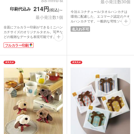
SS-mhrb-st
最小発注数30個
214円
印刷代込み
(税込)～
今治エコナチュール/タオルハンカチは
環境に配慮した、エコマーク認定のタオ
最小発注数1個
ルハンカチです。一般的な苛性ソーダを
使用せず、酸と酸素を使って、綿本来の
全面にフルカラー印刷ができるミニハン
名入れ不可
力を発揮できる【TZ酸性酵素法】加
カチサイズのオリジナルタオル。写真な
工。環境に優しくて安全性が高く、乳幼
どの複雑なデータも表現可能です。しっ
児も安心してご使用いただけます。
かり厚みのある特厚タイプ。表面はなめ
やわらかく、吸水性が長続きする日本が
フルカラー印刷
らかさが特徴のラビットタッチ、裏面は
誇る今治製タオルハンカチ。ホワイト・
吸水性のあるコットン素材を使用してい
アイボリーの2色取混ぜでお届けしま
ます。
す。渡しやすい1枚ずつの透明袋入り
携帯しやすいポケットサイズでお子さま
で、ポストインも可能サイズ。DMに添
も使いやすい大きさなので、卒園記念品
付してご挨拶の粗品にもご活用いただけ
としても人気です。表示価格は印刷代込
ます。
みの格安価格！フルカラーのデザインも
1色のデザインも同価格でご案内。1枚か
【TZ酸性酵素法とは】
らご注文いただけます。思い出に残るオ
環境負担の少ない精練・漂白加工で綿を
リジナルタオル作成してみてはいかがで
純化。繊維を傷めず、吸水性等の綿本来
しょうか。
の機能を引き出します。従来法と比べ
CO2排出量を約40%削減可能な、環境に
も優しい精練漂白方法です。