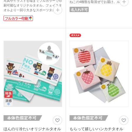
写真やイラストを端までフルカラーで印
ねこの4種類を取混ぜでお届け。ループ
刷可能なオリジナルタオル。フェイスタ
はゴム仕様なので洗面所に引っ掛けて使
名入れ不可
オルより一回り大きなスポーツタオル
用したり、ハンカチをコンパクトにたた
は、広げたときに目立ってインパクト
んで留めることもできます。
フルカラー印刷
大！チームお揃いのタオルは一体感を生
リボンラッピングされた透明パッケージ
み、応援が盛り上がります。フェスや屋
はプチギフトにピッタリ。動物たちの顔
外イベントのオリジナルグッズにもおす
が見えると思わず笑顔になってしまうほ
すめ。
どのかわいさです。お子さま用イベント
高級感のある特厚タイプは表面がなめら
で配布すれば注目の的になりますよ。
かな質感のラビットタッチ、裏面に吸水
性のあるコットン素材を使用していま
す。フルカラーのデザインも1色のデザ
インも同価格でご対応。1枚からの小ロ
ットでご注文いただけます。
ほんのり冷たいオリジナルタオル
もらって嬉しいハンカチタオル