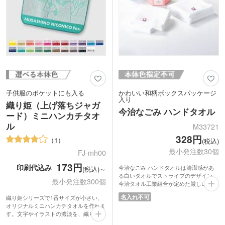
子供服のポケットにも入る
かわいい和柄ボックスパッケージ
入り
織り姫（上げ落ちジャガ
今治なごみ ハンドタオル
ード）ミニハンカチタオ
ル
M33721
328円
1
(税込)
最小発注数30個
FJ-mh00
173円
印刷代込み
今治なごみ ハンドタオルは清潔感があ
(税込)～
る白いタオルでストライプのデザイン。
最小発注数300個
今治タオル工業組合が定めた厳しい品質
基準に合格した今治タオルブランド認定
名入れ不可
織り姫シリーズで1番サイズが小さい、
マークつきです。品質が高く、吸水性に
オリジナルミニハンカチタオルを作れま
優れており肌触りがいいのが人気。
す。文字やイラストの濃淡を、織りの凹
水引がデザインされた6角形の和柄ボッ
凸で表現。インク印刷と異なり、洗濯に
クスパッケージ入りで、おめでたいシー