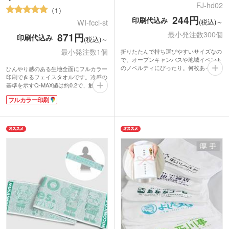
FJ-hd02
1
244円
印刷代込み
(税込)～
WI-fccl-st
最小発注数300個
871円
印刷代込み
(税込)～
最小発注数1個
折りたたんで持ち運びやすいサイズなの
で、オープンキャンパスや地域イベント
のノベルティにぴったり。何枚あっても
ひんやり感のある生地全面にフルカラー
困らないハンドタオルは、年代や性別を
印刷できるフェイスタオルです。冷感の
問わず喜ばれるアイテムです。織りの凹
基準を示すQ-MAX値は約0.2で、触れた
凸で濃淡を変えてデザインを表現。オリ
ときにほんのりと冷たさが感じられま
フルカラー印刷
ジナルデザインの文字やイラストが入っ
す。濡らして使う必要がなく、気軽に暑
たハンドタオルを製作できます。綿
さ対策ができるオリジナルグッズです。
100%の生地で手触りが良く、安心品質
裏面は吸水性の良いパイル生地で実用性
の日本製。高級感ある仕上がりになる
も抜群！スポーツ観戦やフェスなど、暑
「上げ落ちジャガード織り」で、ホテル
い季節のレジャーシーンで活躍します。
仕様のようなふわっとした感触が楽しめ
クラブチームのロゴやオリジナルキャラ
ます。
クターなどをプリントすれば、インパク
全21色の豊富なカラーバリエーションか
ト抜群なオリジナルタオルが作成できま
ら、お好きなものをお選びください。
すよ。