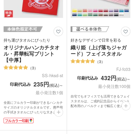
持ち運びタオルにぴったり
好きなデザインで日常を彩る
オリジナルハンカチタオ
織り姫（上げ落ちジャガ
ル・昇華転写プリント
ード）フェイスタオル
【中厚】
3
3
FJ-fc03
SS-hksd-st
432円
印刷代込み
(税込)～
235円
印刷代込み
(税込)～
最小発注数100個
最小発注数1個
自宅でもオフィスでも活用できるフェイ
スタオルは、ご成約記念品からイベント
全面にフルカラー印刷ができるハンカチ
配布用のノベルティまで幅広く使えま
サイズのオリジナルタオルです。携帯用
す。「上げ落ちジャガード織り」と呼ば
の手拭きタオルにぴったりな大きさ。写
れる特徴的な織り方で、イラストや文字
真やイラストの細かなデザインが表現で
の濃淡を表現。タオル独自の風合いを活
フルカラー印刷
きるので、集合写真を印刷した卒業記念
かした、高級感ある仕上がりになりま
の品に人気です。
す。日本製で綿100%の生地なので、肌
かさばりにくい中厚タイプの表面は印刷