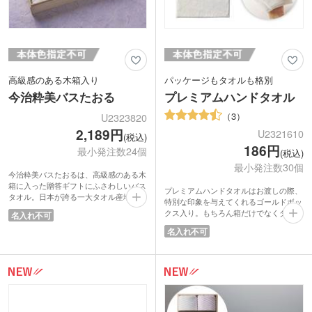
高級感のある木箱入り
パッケージもタオルも格別
今治粋美バスたおる
プレミアムハンドタオル
3
U2323820
2,189円
U2321610
(税込)
186円
最小発注数24個
(税込)
最小発注数30個
今治粋美バスたおるは、高級感のある木
箱に入った贈答ギフトにふさわしいバス
プレミアムハンドタオルはお渡しの際、
タオル。日本が誇る一大タオル産地の今
特別な印象を与えてくれるゴールドボッ
治でつくられる確かな逸品です。軽やか
クス入り。もちろん箱だけでなくタオル
名入れ不可
な厚みで日常使いに最適。「粋美(すい
もプレミアム。吸水性に優れたふわっと
び)」とは、混じりけがなく美しいさま
名入れ不可
優しい極上の肌触りです。
を表した言葉です。
価格以上に質の高いアイテムで進呈品と
優れた吸水性と肌触りの良さで人気の今
して最適。イベントや住宅展示場での来
治タオル。真っ白なタオルは新生活や新
場記念や来店特典にいかがでしょうか。
たなスタートを迎えるお客様へのプレゼ
ントにおすすめです。ご成約記念や来場
記念品としていかがでしょうか。