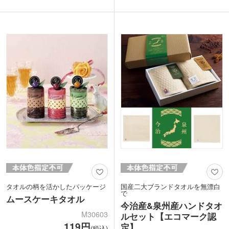
今治ハンドたおるは、国産の白地の今治
売されて話題に!
タオルに美しい波のような模様があしら
生地は「タオル産業発祥地」として有名
われており、目を惹く華やかさです。檜
な泉州産。タオルが織り上がった後で不
ボールは国産の天然木を使用しており、
純物などを取り除く「後晒し製法」で
湯船に浮かべると清々しい香りがほのか
す。おろしたてでも吸水性が良く清潔感
に広がります。また、卓球やゴルフボー
もあります。標準的な厚みで、かさばり
ルよりやや小さい直径3.5cmの大きさで
にくく持ち歩きやすい生地感です。のし
すので、ツボ押しにもちょうどいい大き
を付けて年末年始や周年記念品、工事関
さです。
係のご挨拶にいかがでしょうか。
美しい和風柄化粧箱に入れてお届けいた
します。大切な方へのギフトとしていか
がでしょうか。
タオルの柄を活かしたパッケージ
国産二大ブランドタオルを無漂白
で
ムースケーキタオル
今治産&泉州産ハンドタオ
M30603
ルセット【エコマーク認
119円
定】
(税込)