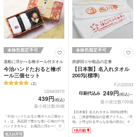
湯船に浮かべる檜ボール付タオル
挨拶回りや粗品の定番
今治ハンドたおると檜ボ
【日本製】名入れタオル
ール三個セット
200匁(標準)
2
FJ122033
U2683970
249円
印刷代込み
(税込)～
439円
(税込)
最小発注数100個
最小発注数30個
【日本製】名入れタオル 200匁(標準)
「今治ハンドたおると檜ボール三個セッ
は、ご挨拶用粗品の定番アイテム。「平
ト」は、高品質で豊かな使い心地の今治
地」と呼ばれる平らな生地の部分に社名
ハンドタオルと、お風呂に浮かべて使う
やロゴを印刷し、PR効果を高められま
1色印刷
清々しい香りの天然檜ボール三個のセッ
す。大型ライブイベントや人気アーティ
名入れ不可
ト商品です。
ストのオリジナルタオルグッズとして販