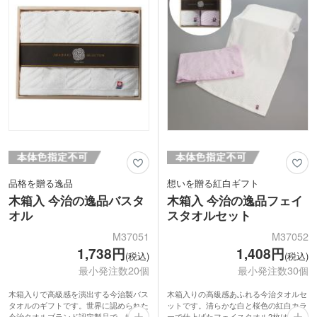
品格を贈る逸品
想いを贈る紅白ギフト
木箱入 今治の逸品バスタ
木箱入 今治の逸品フェイ
オル
スタオルセット
M37051
M37052
1,738円
1,408円
(税込)
(税込)
最小発注数20個
最小発注数30個
木箱入りで高級感を演出する今治製バス
木箱入りの高級感あふれる今治タオルセ
タオルのギフトです。世界に認められた
ットです。清らかな白と桜色の紅白カラ
今治タオルブランド認定製品で、綿
ーで仕上げたフェイスタオル2枚は、お