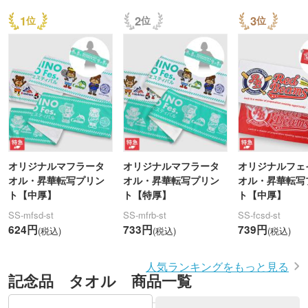
1
2
3
オリジナルマフラータ
オリジナルマフラータ
オリジナルフェ
オル・昇華転写プリン
オル・昇華転写プリン
オル・昇華転写
ト【中厚】
ト【特厚】
ト【中厚】
SS-mfsd-st
SS-mfrb-st
SS-fcsd-st
624円
733円
739円
(税込)
(税込)
(税込)
人気ランキングをもっと見る
記念品 タオル 商品一覧