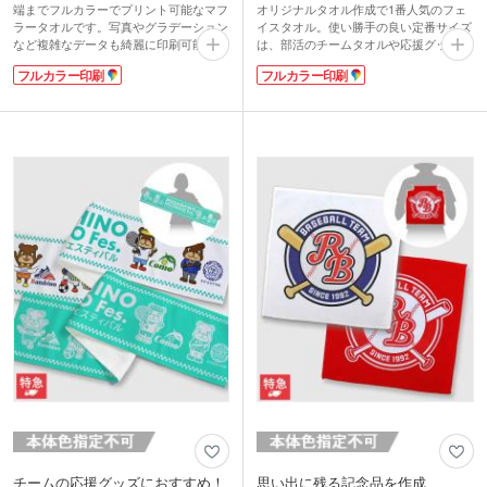
端までフルカラーでプリント可能なマフ
オリジナルタオル作成で1番人気のフェ
ラータオルです。写真やグラデーション
イスタオル。使い勝手の良い定番サイズ
など複雑なデータも綺麗に印刷可能。か
は、部活のチームタオルや応援グッズ、
さばりにくい中厚タイプは表面がマイク
卒業記念品、アーティストグッズ製作に
フルカラー印刷
フルカラー印刷
ロファイバー素材、裏面は吸水性のある
おすすめです。
コットン素材を使用しています。
表面は写真やイラストが綺麗に印刷でき
肩に掛けたり、首に巻いたり、マフラー
るマイクロファイバー素材。端までフル
タオルは応援グッズの定番アイテム。ス
カラーでプリントできます。裏面は吸水
ポーツチームやライブ・イベントのオリ
性のあるコットン素材で実用性抜群。か
ジナルグッズに人気です。表示価格は印
さ張りにくい中厚タイプは日常使いに最
刷代込みの格安価格！フルカラーのデザ
適です。表示価格は印刷代込みの格安価
インも1色のデザインも同価格でご対
格！フルカラーのデザインも1色のデザ
応。1枚からの小ロットでご注文いただ
インも同価格でご対応。1枚からの小ロ
けます。
ットでご注文いただけます。
チームの応援グッズにおすすめ！
思い出に残る記念品を作成