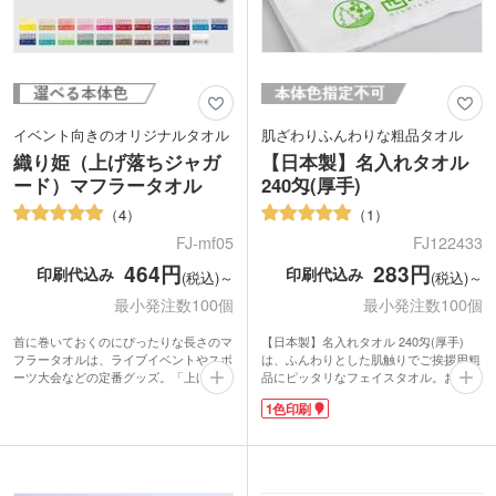
イベント向きのオリジナルタオル
肌ざわりふんわりな粗品タオル
織り姫（上げ落ちジャガ
【日本製】名入れタオル
ード）マフラータオル
240匁(厚手)
4
1
FJ-mf05
FJ122433
464円
283円
印刷代込み
印刷代込み
(税込)～
(税込)～
最小発注数100個
最小発注数100個
首に巻いておくのにぴったりな長さのマ
【日本製】名入れタオル 240匁(厚手)
フラータオルは、ライブイベントやスポ
は、ふんわりとした肌触りでご挨拶用粗
ーツ大会などの定番グッズ。「上げ落ち
品にピッタリなフェイスタオル。お年賀
ジャガード織り」と呼ばれる方法で、文
や新規開拓の営業用など、シーズン問わ
1色印刷
字やイラストの濃淡を表現。織りの凹凸
ず配布できる定番商品です。生地は「タ
により、立体感のある仕上がりになるの
オル産業発祥地」として有名な泉州産。
が特徴です。インクでの印刷に比べ、色
おろしたてでも吸水性が良い「後晒し製
落ちの心配もありません。タオル独自の
法」で作られています。
風合いを活かしたオリジナルデザインタ
「平地」と呼ばれる平らな生地の部分