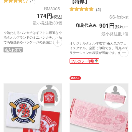
【特厚】
1
RM30051
2
174円
SS-fcrb-st
(税込)
最小発注数30個
901円
印刷代込み
(税込)～
今治たおるハンカチはギフトに最適な今
最小発注数1個
治タオルブランドのミニハンカチ。上品
で高級感あるパッケージの裏面は名刺や
オリジナルタオル作成で1番人気のフェ
ショップカードが差し込める切り込みが
イスタオル。全面に印刷でき、写真やグ
名入れ不可
入っています。ポストインできるサイズ
ラデーションの表現が可能です。使い勝
なので普段なかなか会えないお客様への
手の良い定番サイズは、部活のチームタ
ご挨拶品や、キャンペーンの告知品とし
フルカラー印刷
オルや応援グッズ、卒業記念品、アーテ
ても便利です。安価で配布しやすく、シ
ィストグッズの製作におすすめ。
ョップの購入特典やノベルティにも最適
表面はなめらかさが特徴のラビットタッ
です。
チ、裏面は吸水性のあるコットン素材を
ハンカチは二つ折りサイズでコンパク
使用。しっかり厚みのある特厚タイプで
ト。スーツのポケットに入れてもかさば
す。表示価格は印刷代込みの格安価格！
りません。お子様から大人まで幅広く使
フルカラーのデザインも1色のデザイン
っていただけます。
も同価格でご対応。1枚からの小ロット
でご注文いただけます。