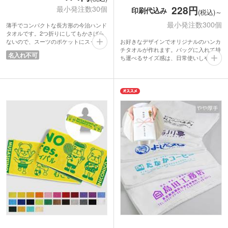
最小発注数30個
228円
印刷代込み
(税込)～
最小発注数300個
薄手でコンパクトな長方形の今治ハンド
タオルです。2つ折りにしてもかさばら
お好きなデザインでオリジナルのハンカ
ないので、スーツのポケットにスッキリ
チタオルが作れます。バッグに入れて持
入ります。
名入れ不可
ち運べるサイズ感は、日常使いしやすく
安心、安全、高品質な今治タオルはギフ
年代や性別を問わず幅広く喜ばれます
ト品として人気です。化粧箱の裏面には
よ。織の凹凸で文字やイラストの濃淡を
カードを差し込める切り込み入り。ご挨
表現。インクによる印刷と違い、タオル
拶品や来店記念に名刺やショップカード
独自の風合いを損なわず色落ちしませ
と一緒に渡すことができます。メール便
ん。綿100%の生地は手触りが良く、安
対応の重さ・厚さなのでDMノベルティ
心品質の日本製。ホテル仕様のような高
としてもおすすめです。
級感ある仕上がりになるのが特徴です。
ロゴや学校名を入れて卒園・卒業記念品
に、企業名や会社のマスコットキャラク
ターを入れて営業配布の粗品にと、幅広
いシーンで大活躍です。