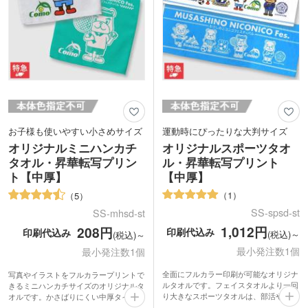
お子様も使いやすい小さめサイズ
運動時にぴったりな大判サイズ
オリジナルミニハンカチ
オリジナルスポーツタオ
タオル・昇華転写プリン
ル・昇華転写プリント
ト【中厚】
【中厚】
1
5
SS-spsd-st
SS-mhsd-st
1,012円
208円
印刷代込み
印刷代込み
(税込)～
(税込)～
最小発注数1個
最小発注数1個
全面にフルカラー印刷が可能なオリジナ
写真やイラストをフルカラープリントで
ルタオルです。フェイスタオルより一回
きるミニハンカチサイズのオリジナルタ
り大きなスポーツタオルは、部活やトレ
オルです。かさばりにくい中厚タイプ。
ーニングの汗拭きタオルにぴったり。肩
携帯しやすいポケットサイズで展示会や