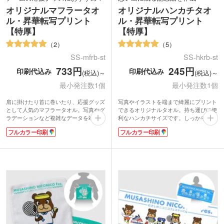
オリジナルマフラータオ
オリジナルハンカチタオ
ル・昇華転写プリント
ル・昇華転写プリント
【特厚】
【特厚】
2
5
SS-mfrb-st
SS-hkrb-st
733円
245円
印刷代込み
印刷代込み
(税込)～
(税込)～
最小発注数1個
最小発注数1個
肩に掛けたり首に巻いたり、応援グッズ
写真やイラストを端まで綺麗にプリント
として人気のマフラータオル。写真やグ
できるオリジナルタオル。持ち運びに便
ラデーションなど複雑なデータを端まで
利なハンカチサイズです。しっかり厚み
綺麗にプリントできます。高級感のある
のある特厚タイプで、表面はなめらかさ
フルカラー印刷
フルカラー印刷
特厚タイプは表面がなめらかな質感のラ
が特徴のラビットタッチ、裏面は吸水性
ビットタッチ。裏面は吸水性のあるコッ
の良いコットン素材を使用しています。
トン素材を使用しているので実用性も抜
表示価格は印刷代込みの格安価格！フル
群です。
カラーのデザインも1色のデザインも同
表示価格は印刷代込みの格安価格！フル
価格でご案内。1枚からご注文いただけ
カラーのデザインも1色のデザインも同
ます。使い勝手の良いサイズはイベント
価格でご対応。1枚からの小ロットでご
のオリジナルグッズ作成等に人気。細か
注文いただけます。スポーツチームやラ
なデザインが表現可能なので、集合写真
イブ・イベントのオリジナルグッズにい
を印刷した卒業記念品にもおすすめで
かがでしょうか。
す。