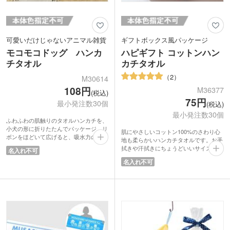
可愛いだけじゃないアニマル雑貨
ギフトボックス風パッケージ
モコモコドッグ ハンカ
ハピギフト コットンハン
チタオル
カチタオル
2
M30614
108円
M36377
(税込)
75円
最小発注数30個
(税込)
最小発注数30個
ふわふわの肌触りのタオルハンカチを、
小犬の形に折りたたんでパッケージ。リ
肌にやさしいコットン100%のさわり心
ボンをほどいて広げると、吸水力のある
地も柔らかいハンカチタオルです。お手
タオルハンカチになります。手頃な価格
拭きや汗拭きにちょうどいいサイズなの
名入れ不可
なので、プチギフトにも最適。
で、何枚あってもうれしいですね。低価
名入れ不可
格でも高見えするパッケージデザイン。
ショップの購入特典や金融関係の成約ノ
ベルティにいかかでしょうか？