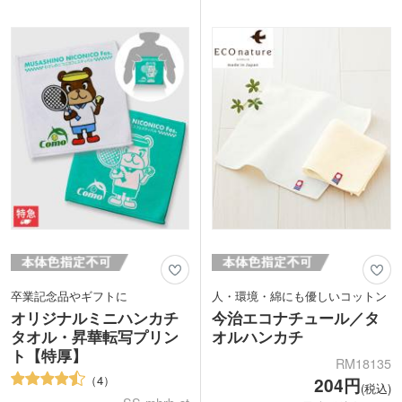
に優しい触り心地です。
が綺麗に仕上がるマイクロファイバー素
色落ちの心配がないので、企業名やロゴ
材。端までプリント可能です。裏面は吸
を名入れすれば販促効果が長続き!生活
水性のあるコットン素材を使用していま
に馴染むサイズ感のオリジナルデザイン
す。表示価格は印刷代込みの格安価格！
タオルが製作できます。インパクトのあ
フルカラーのデザインも1色のデザイン
る大きめな名入れデザインがおすすめで
も同価格でご案内。1枚からご注文いた
す。
だけます。
卒業記念品やギフトに
人・環境・綿にも優しいコットン
オリジナルミニハンカチ
今治エコナチュール／タ
タオル・昇華転写プリン
オルハンカチ
ト【特厚】
RM18135
4
204円
(税込)