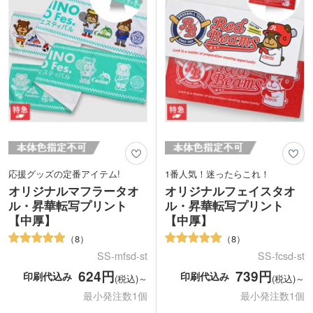
応援グッズの定番アイテム!
1番人気！迷ったらこれ！
オリジナルマフラータオ
オリジナルフェイスタオ
ル・昇華転写プリント
ル・昇華転写プリント
【中厚】
【中厚】
8
8
SS-mfsd-st
SS-fcsd-st
624円
739円
印刷代込み
印刷代込み
(税込)～
(税込)～
最小発注数1個
最小発注数1個