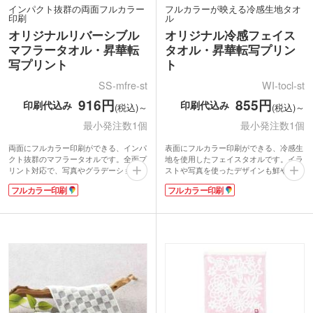
インパクト抜群の両面フルカラー
フルカラーが映える冷感生地タオ
印刷
ル
オリジナルリバーシブル
オリジナル冷感フェイス
マフラータオル・昇華転
タオル・昇華転写プリン
写プリント
ト
SS-mfre-st
WI-tocl-st
916円
855円
印刷代込み
印刷代込み
(税込)～
(税込)～
最小発注数1個
最小発注数1個
両面にフルカラー印刷ができる、インパ
表面にフルカラー印刷ができる、冷感生
クト抜群のマフラータオルです。全面プ
地を使用したフェイスタオルです。イラ
リント対応で、写真やグラデーションな
ストや写真を使ったデザインも鮮やかに
ど細かなデザインもきれいに再現。1枚
表現でき、オリジナリティのあるアイテ
フルカラー印刷
フルカラー印刷
で2つのデザインを楽しめるので、気分
ムに仕上がります。サラッとしたポリエ
に合わせて使い分けるのも◎首に掛けや
ステル素材で肌触りも快適。首に巻いて
すいサイズで、スポーツチームの応援グ
使いやすい定番サイズです。
ッズやアーティストの推し活グッズなど
水に濡らすと発生する気化熱でひんやり
にぴったり！
感じられるので、暑い季節の熱中症対策
両面ともに、なめらかな触り心地が魅力
にぴったり！高いUVカット効果も期待
のラビットタッチ生地を使用していま
できます。屋外イベントやお祭りの記念
す。ほどよい厚みとしなやかさを兼ね備
品、スポーツチームの応援グッズなどに
えたタオルです。1枚からの小ロットで
おすすめです。
ご注文いただけます。