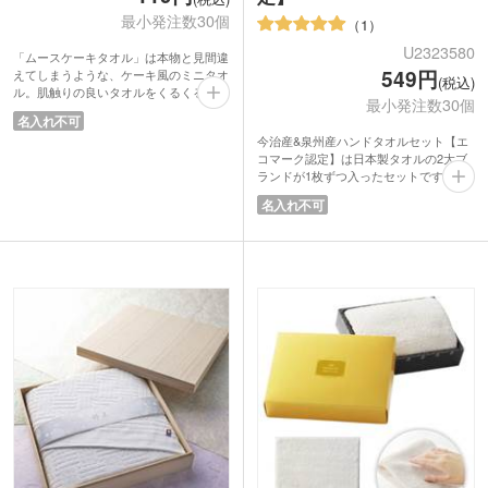
最小発注数30個
1
U2323580
「ムースケーキタオル」は本物と見間違
549円
えてしまうような、ケーキ風のミニタオ
(税込)
ル。肌触りの良いタオルをくるくると巻
最小発注数30個
き、ムースケーキ風にデコレーションし
名入れ不可
たギフトタオルです。
今治産&泉州産ハンドタオルセット【エ
広げると250×250mmの大きさのハンカ
コマーク認定】は日本製タオルの2大ブ
チタオルになります。スポンジやムース
ランドが1枚ずつ入ったセットです。そ
に見立てたデザインも、広げればボーダ
のまま渡せるナチュラルなボックス入り
ー柄になり、日常使いにも違和感があり
名入れ不可
でご挨拶回りや贈答用にぴったり。どち
ません。
らのタオルも「晒し」の工程で漂白を行
購入者へのプチギフトとして、ケーキ屋
っておらず、エコマーク認定番号を取得
やカフェの開店ノベルティなど、感謝を
しています。タオルの表面に見られる黒
伝えるプレゼントとして人気がありま
いツブツブが無漂白の証です。国産品な
す。
ので地場産業に貢献でき、SDGsの理念
にも通じます。
毎日使えるハンドタオルは喜ばれること
間違いなし。国産でエコな商品は企業イ
メージを崩すことなくお渡しできます
よ。