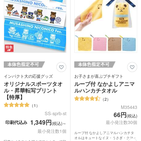
インパクト大の応援グッズ
お子さまが喜ぶプチギフト
オリジナルスポーツタオ
ループ付 なかよしアニマ
ル・昇華転写プリント
ルハンカチタオル
【特厚】
2
1
M35443
SS-sprb-st
66円
(税込)
1,349円
印刷代込み
最小発注数30個
(税込)～
最小発注数1個
ループ付 なかよしアニマルハンカチタ
オルはキュートなイヌ・うさぎ・クマ・