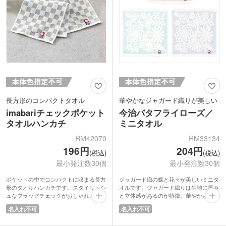
長方形のコンパクトタオル
華やかなジャガード織りが美しい
imabariチェックポケット
今治バタフライローズ／
タオルハンカチ
ミニタオル
RM42070
RM33134
196円
204円
(税込)
(税込)
最小発注数30個
最小発注数30個
ポケットの中でコンパクトに収まる長方
ジャガード織の蝶と花々が美しいミニタ
形のタオルハンカチです。スタイリッシ
オルです。ジャガード織りは生地に厚み
ュなフラッグチェックがおしゃれ。落ち
と立体感があるのが特徴。華やかさと高
着いた色味のブラウンとグレーの2色取
級感があり、ノベルティやギフトにぴっ
名入れ不可
名入れ不可
混ぜでお届けします。高品質で実用的な
たり。信頼の今治タオルはもちろん日本
今治タオルは、もらってうれしいノベル
製です。実用性の高いタオルは、もらっ