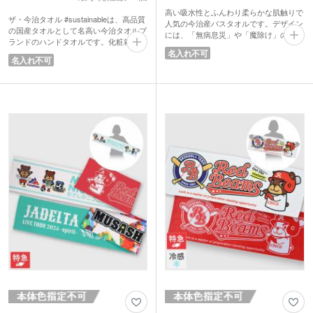
高い吸水性とふんわり柔らかな肌触りで
ザ・今治タオル #sustainableは、高品質
人気の今治産バスタオルです。デザイン
の国産タオルとして名高い今治タオルブ
には、「無病息災」や「魔除け」の意味
ランドのハンドタオルです。化粧箱には
が込められた伝統的な縁起柄「麻の葉模
名刺が挿せる切り込みが入っていて、あ
名入れ不可
様」を施しています。インテリアに馴染
名入れ不可
いさつ品にピッタリ。
みやすい落ち着きのある淡い色味です。
タオルは二酸化炭素排出量を従来の40%
日常使いしやすい上質なアイテムで、幅
削減した方法で生産され、地球温暖化防
広い世代の方に喜ばれます。入会キャン
止に貢献。パッケージもFSC認証マーク
ペーンのノベルティや、金融機関の成約
入りなので、環境問題に取り組む企業に
記念品などにおすすめです。化粧箱入り
おすすめのノベルティです。
で包装にも対応しているので、ギフトや
贈答品などにもご活用いただけます。