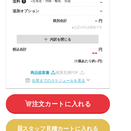
送料
※
北海道・沖縄・離島 別途
--
追加オプション
--
--
円
税別合計
※
上記小計は税別です
内訳を閉じる
税込合計
--
円
--
(1個あたり約
円)
商品提案書
概算見積PDF
出荷までのスケジュールを見る
注文カートに入れる
スタッフ見積カートに入れる