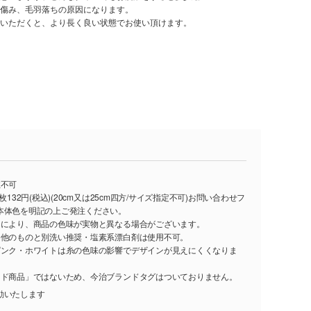
傷み、毛羽落ちの原因になります。
いただくと、より長く良い状態でお使い頂けます。
注不可
枚132円(税込)(20cm又は25cm四方/サイズ指定不可)お問い合わせフ
本体色を明記の上ご発注ください。
ーにより、商品の色味が実物と異なる場合がございます。
め他のものと別洗い推奨・塩素系漂白剤は使用不可。
ピンク・ホワイトは糸の色味の影響でデザインが見えにくくなりま
ンド商品」ではないため、今治ブランドタグはついておりません。
動いたします