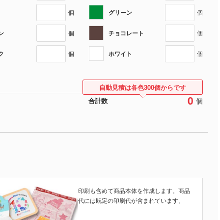
グリーン
個
個
ン
チョコレート
個
個
ク
ホワイト
個
個
自動見積は各色300個からです
0
個
合計数
印刷も含めて商品本体を作成します。商品
代には既定の印刷代が含まれています。