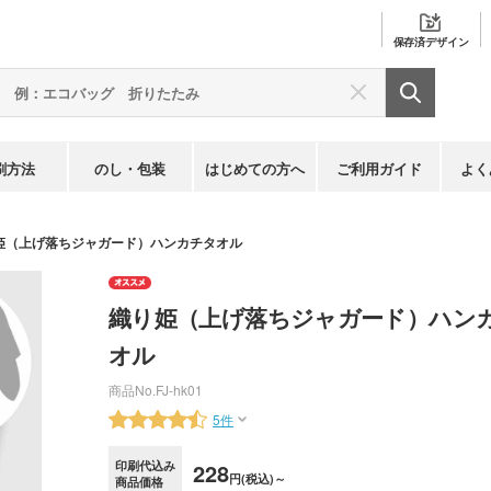
保存済
デザイン
刷方法
のし・包装
はじめての方へ
ご利用ガイド
よく
姫（上げ落ちジャガード）ハンカチタオル
織り姫（上げ落ちジャガード）ハン
オル
商品No.
FJ-hk01
5件
印刷代込み
228
円(税込)～
商品価格