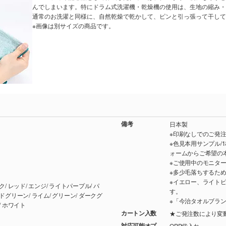
んでしまいます。特にドラム式洗濯機・乾燥機の使用は、生地の縮み・
通常のお洗濯と同様に、自然乾燥で乾かして、ピンと引っ張って干して
※画像は別サイズの商品です。
備考
日本製
※印刷なしでのご発
※色見本用サンプル/1
ォームからご希望の
※ご使用中のモニタ
※多少毛落ちするた
※イエロー、ライト
す。
※「今治タオルブラ
リーン/ ブラウン/ チョコレート/ グレー/ ブラック/ ホワイト
カートン入数
★ご発注数により変
対応可能オプ
OPP袋入れ