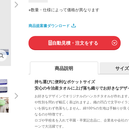
※数量・仕様によって価格が異なります
商品提案書ダウンロード
自動見積・注文をする
商品説明
サイズ
持ち運びに便利なポケットサイズ
安心の今治産タオルに上げ落ち織りでお好きなデザイ
お好きなデザインでオリジナルのハンカチタオルが作れます
や性別を問わず幅広く喜ばれますよ。織の凹凸で文字やイラ
いを損なわず色落ちしません。綿100%の生地は手触りが
なるのが特徴です。
ロゴや学校名を入れて卒園・卒業記念品に、企業名や会社の
ーンで大活躍です。