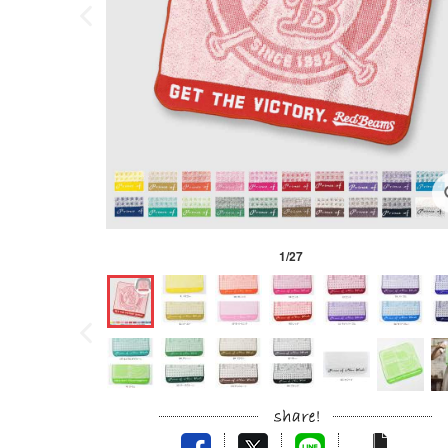
1
/
27