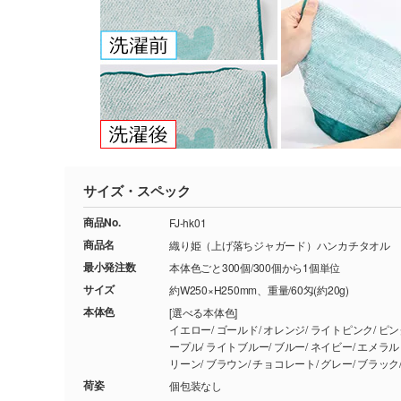
サイズ・スペック
商品No.
FJ-hk01
商品名
織り姫（上げ落ちジャガード）ハンカチタオル
最小発注数
本体色ごと300個/300個から1個単位
サイズ
約W250×H250mm、重量/60匁(約20g)
本体色
[選べる本体色]
イエロー/ ゴールド/ オレンジ/ ライトピンク/ ピンク/ レッド/ エンジ/ ライトパープル/ パ
ープル/ ライトブルー/ ブルー/ ネイビー/ エメラルドグリーン/ ライム/ グリーン/ ダークグ
荷姿
個包装なし