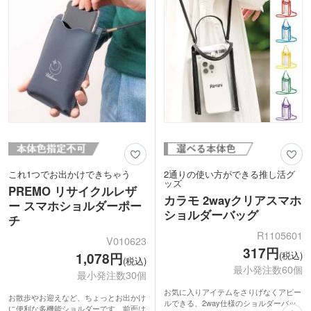
レルショップのDM送付にもおすすめで
の申込特典におすすめです。オリジナル
す。
スマホポーチのノベルティを製作しませ
んか？
これ1つでお出かけできちゃう
2通りの使い方ができる推し活グ
ッズ
PREMO リサイクルレザ
カラモ 2wayクリアスマホ
ー スマホショルダーポー
ショルダーバッグ
チ
R1105601
V010623
317円
(税込)
1,078円
(税込)
最小発注数60個
最小発注数30個
お気に入りアイテムをさりげなくアピー
お散歩やお迎えなど、ちょっとお出かけ
ルできる、2way仕様のショルダーバッ
に便利な多機能ショルダーです。前面は