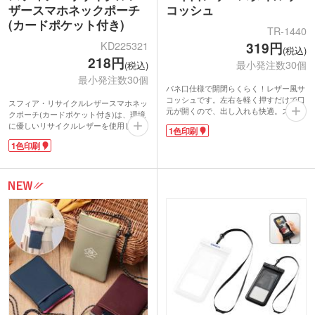
ザースマホネックポーチ
コッシュ
(カードポケット付き)
TR-1440
KD225321
319円
(税込)
218円
最小発注数30個
(税込)
最小発注数30個
バネ口仕様で開閉らくらく！レザー風サ
コッシュです。左右を軽く押すだけで口
スフィア・リサイクルレザースマホネッ
元が開くので、出し入れも快適。スマホ
クポーチ(カードポケット付き)は、環境
がぴったり収まるサイズ感で、必要なも
に優しいリサイクルレザーを使用してい
1色印刷
のだけを軽やかに持ち歩きたい方にぴっ
ます。皮革製品製造時に出る破片やくず
たりです。ショルダー紐は斜め掛けしや
1色印刷
を再加工。天然皮革の風合いを残したエ
すい長さで、軽量なのも嬉しいポイン
コ素材です。資源を有効利用、産業廃棄
ト。ちょっとしたお出かけや、スマホだ
物の低減に貢献します。首から掛けるポ
けを別に持ち歩きたいときにも便利なア
ーチは、スマホがすっぽり収まるサイ
イテムです。
ズ。裏面にはキャッシュレス時代に嬉し
表面には1色印刷が可能で、企業ロゴや
いカード入れが付いています。首紐もお
イベント名を入れたオリジナルスマホシ
しゃれなレザー調。コンビニなどちょっ
ョルダーが作れます。アーティスト物販
としたお買い物や、バッグを持ちたくな
やアパレルブランドのノベルティにもぴ
い手ぶら派におすすめです。
ったりのアイテムです。
表面に1色のロゴ印刷ができます。シン
プルで品があるデザイン。印刷面が目に
入りやすく販促効果も期待大!ポストイ
ンもできるサイズです。アパレルショッ
プのノベルティにぴったりです。