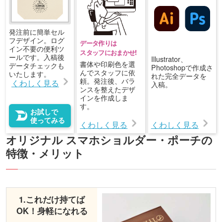
発注前に簡単セル
フデザイン。ログ
データ作りは
イン不要の便利ツ
スタッフにおまかせ!
ールです。入稿後
Illustrator、
書体や印刷色を選
データチェックも
Photoshopで作成さ
んでスタッフに依
いたします。
れた完全データを
頼。発注後、バラ
くわしく見る
入稿。
ンスを整えたデザ
インを作成しま
す。
お試しで
使ってみる
くわしく見る
くわしく見る
オリジナル スマホショルダー・ポーチの
特徴・メリット
1.これだけ持てば
OK！身軽になれる