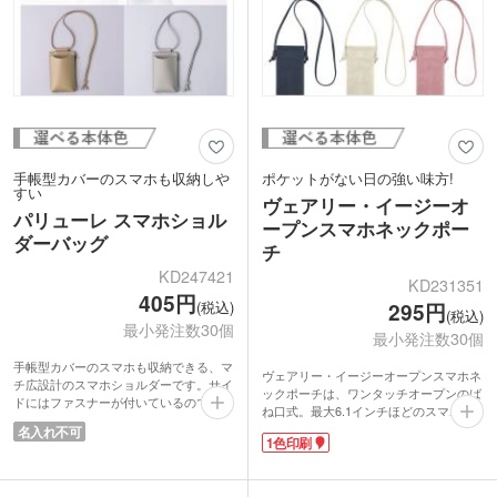
手帳型カバーのスマホも収納しや
ポケットがない日の強い味方!
すい
ヴェアリー・イージーオ
パリューレ スマホショル
ープンスマホネックポー
ダーバッグ
チ
KD247421
KD231351
405円
(税込)
295円
(税込)
最小発注数30個
最小発注数30個
手帳型カバーのスマホも収納できる、マ
ヴェアリー・イージーオープンスマホネ
チ広設計のスマホショルダーです。サイ
ックポーチは、ワンタッチオープンのば
ドにはファスナーが付いているので、小
ね口式。最大6.1インチほどのスマホが
銭やカードも入れられます。お散歩やち
入るサイズで、ポケットがないコーデの
名入れ不可
ょっとしたお出かけのおともにぴったり
1色印刷
時の強い味方です。ストラップが長めな
です。
ので斜め掛けもできます。プチお散歩の
ジェンダーレスなカラーなので、どなた
小銭入れや、紫外線・乾燥対策コスメを
でも気軽にお使いいただけます。高級感