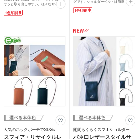
グです。ショルダーベルトは簡単に着脱
サッと取り出しやすい、様々なサイズに
でき、ポーチになります。性別問わず使
対応したスマホ用ポーチ。ファスナーポ
1色印刷
いやすいシンプルなデザインが魅力。ス
1色印刷
ーチ部分にはリップや小銭入れなど小物
マホや貴重品を入れて日常使いに、ぬい
を入れて。背面には便利なICカードフォ
ぐるみや推しのグッズを入れて推し活ア
ルダーが付いています。
イテムにと、様々なシーンで活躍しま
皮革製品製造時に出る未利用端材などを
す。
再加工したリサイクルレザーを使用し
表面に1色印刷で名入れ可能です。レジ
た、環境にやさしい商品です。レザーと
ャー施設の周年記念品やライブの物販グ
同色の丸紐のコードやゴールドの金具が
ッズなどを制作したい方におすすめ。豊
フェミニンで上品なデザインです。1色
富なカラバリからお好きな本体色をお選
印刷でロゴなどを印刷して、サロンの周
びください。
年記念品などにおすすめです。
人気のネックポーチでSDGs
開閉らくらくスマホショルダー
スフィア・リサイクルレ
バネ口レザースタイルサ