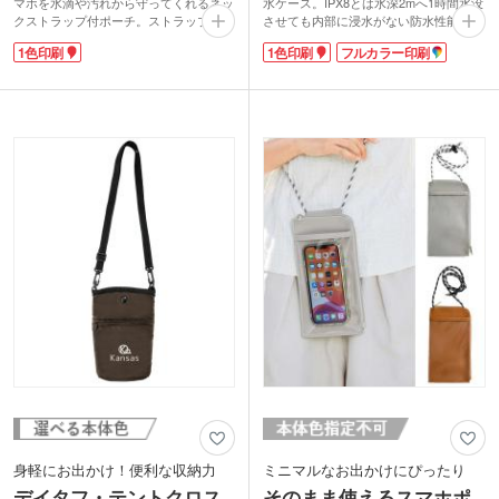
マホを水滴や汚れから守ってくれるネッ
水ケース。IPX8とは水深2mへ1時間水没
クストラップ付ポーチ。ストラップは取
させても内部に浸水がない防水性能を有
り外し可能で安全パーツ付です。本体に
します。ポーチに入れた状態でタッチ操
1色印刷
1色印刷
フルカラー印刷
スマホを入れ、中の空気を抜いてクリッ
作、通話が可能です。スマホを入れたら
プを閉めれば気密性バッチリ！ビーチや
2重ジッパーを留めて折り畳み、クリッ
プールサイドでの撮影やバスタイムの動
プで留める頑丈仕様。夏のキャンプ、レ
画鑑賞も快適に使用できます。
ジャー、野外フェスにはもちろん、雨対
ポーチのクリップ部分に1色印刷が可
策やキッチンの水回りでのレシピ確認用
能。物販用などオリジナルポーチが作れ
など使い道がたくさん！
ます。季節問わず使えるマストアイテ
クリップ部分は1色またはフルカラー印
ム。アウトドアショップの購入プレゼン
刷が可能。オリジナルのスマホ防水ケー
トやライブ・フェスのグッズにもオスス
スが制作できます。
メです。
身軽にお出かけ！便利な収納力
ミニマルなお出かけにぴったり
デイタフ・テントクロス
そのまま使えるスマホポ