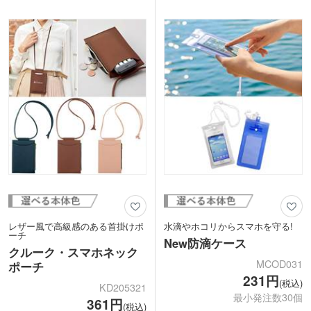
入れて持ち歩くのにもピッタリですよ。
のあるレザー調の見た目がおしゃれで
1色での印刷が可能なので、ショップや
す。シンプルで実用的なアイテムは年代
ブランドロゴを入れたオリジナルグッズ
問わず喜ばれます。カードの入会特典や
制作にいかがでしょうか。パッケージは
保険の成約記念品、病院の内覧会で配布
厚さ約20mm、重量約75gでメール便送
するノベルティなどにいかがでしょう
付が可能です。ファンクラブ会員特典
か。
や、アパレルショップのDM送付特典な
どにいかがでしょうか。
レザー風で高級感のある首掛けポ
水滴やホコリからスマホを守る!
ーチ
New防滴ケース
クルーク・スマホネック
MCOD031
ポーチ
231円
(税込)
KD205321
最小発注数30個
361円
(税込)