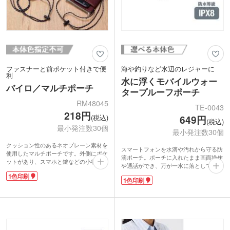
ファスナーと前ポケット付きで便
海や釣りなど水辺のレジャーに
利
水に浮くモバイルウォー
バイロ／マルチポーチ
タープルーフポーチ
RM48045
TE-0043
218円
(税込)
649円
(税込)
最小発注数30個
最小発注数30個
クッション性のあるネオプレーン素材を
スマートフォンを水滴や汚れから守る防
使用したマルチポーチです。外側にポケ
滴ポーチ。ポーチに入れたまま画面操作
ットがあり、スマホと鍵などの小物を分
や通話ができ、万が一水に落としても浮
けて収納できます。メインのポーチ部分
かぶ安心設計。防水等級IPX8基準に合格
1色印刷
はしっかりしまるファスナー仕様で、貴
1色印刷
しています。6.7インチまでのスマート
重品の持ち歩きにも便利です。ストラッ
フォンに対応。ネックストラップ付きで
プの長さを調整すれば首掛け、ななめ掛
レジャーやアウトドアでも便利に使えま
け好きなスタイルで使えます。
す。貴重品をいれておいても安心です。
ポケット部分に1色で名入れ可能です。
1色名入れをして、釣具店やマリンレジ
ショップ名やイベントロゴなどを印刷し
ャー関連の販促品としてもおすすめで
て、参加特典やキャンペーンのノベルテ