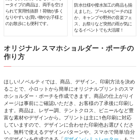
ータイプの商品は、両手を空け
防水仕様や撥水加工の商品も揃
られて実用性抜群！荷物が多く
えました。プールやビーチのほ
なりやすいお買い物やお子様と
か、キャンプや野外の音楽フェ
のお散歩にも便利です。
ス、お祭りなど突然の雨が気に
なるイベントでも大活躍！
オリジナル スマホショルダー・ポーチの
作り方
ほしい!ノベルティでは、商品、デザイン、印刷方法を決め
ることで、小ロットから簡単にオリジナルプリントのスマ
ホショルダー・ポーチを作成できます。商品の仕上がりイ
メージは事前にご確認いただき、お客様の了承後に印刷し
ます。
商品は、レザー調、テントクロス、ビニールなど豊
富な素材やデザインから。プリントは主に1色印刷に対応
していますので、デザインに合わせた印刷色お選びくださ
い。
無料で使えるデザインパターンや、スマホで簡単!自分
でデザインを作成できる「
デザインシミュレーター
」もご