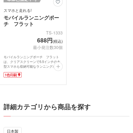
スマホと走れる!
モバイルランニングポー
チ フラット
TS-1333
688円
(税込)
最小発注数30個
モバイルランニングポーチ フラット
は、クリアスクリーンで5.5インチの大
型スマホも収納可能なランニングポーチ
です。スマートフォンウィンドウ部分に
1色印刷
1色印刷ができます。
2室構造で、フロントポケットは取り出
さずにスマホを操作できるスマートフォ
ンウィンドウ。内側には小銭や鍵なども
入れられます。スマートフォンウィンド
ウと止水ファスナーの周りには、夜間に
走るときに重要な反射板付き。
詳細カテゴリから商品を探す
フラットなバッグに伸縮性のあるベルト
でフィット感が高く、揺れを気にせずラ
ンニングを楽しめます。ウエストポーチ
はもちろん、長さを調節してショルダー
型にも変えられます。音楽を楽しみなが
日本製
ら走りたい人に嬉しい、イヤホン専用穴