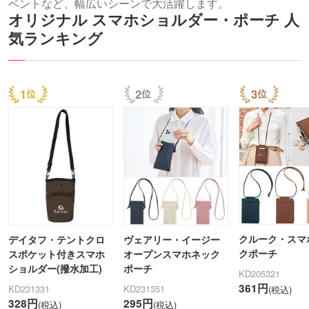
ベントなど、幅広いシーンで大活躍します。
オリジナル スマホショルダー・ポーチ 人
気ランキング
1
2
3
クルーク・スマ
デイタフ・テントクロ
ヴェアリー・イージー
クポーチ
スポケット付きスマホ
オープンスマホネック
ショルダー(撥水加工)
ポーチ
KD205321
361円
KD231331
KD231351
(税込)
328円
295円
(税込)
(税込)