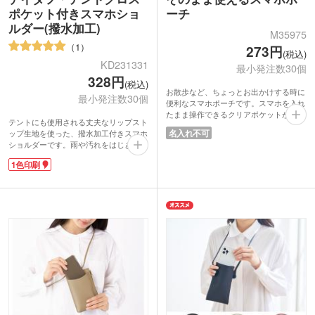
ポケット付きスマホショ
ーチ
ルダー(撥水加工)
M35975
1
273円
(税込)
KD231331
最小発注数30個
328円
(税込)
お散歩など、ちょっとお出かけする時に
最小発注数30個
便利なスマホポーチです。スマホを入れ
たまま操作できるクリアポケットが便
テントにも使用される丈夫なリップスト
利！ポーチ部分は、出し入れしやすいL
名入れ不可
ップ生地を使った、撥水加工付きスマホ
時型のファスナー仕様です。ショルダー
ショルダーです。雨や汚れをはじき、内
は身長に合わせて調節可能。アウトドア
側のメッシュ生地がスマホをしっかりガ
など、スマホと貴重品だけ身に着けてお
1色印刷
ードします。フロントにはファスナー付
きたい時にもぴったりです。
きポケットがあり、鍵やICカードを分け
グレーとブラウンの2色取り混ぜでお届
て収納可能。ショルダーベルトは長さ調
けします。男女や年齢を問わず喜ばれる
節可能で、取り外しもできます。500ml
ベーシックなデザインです。
程度のペットボトルも入るサイズで、ボ
トルホルダーとしても使用可能。散歩や
アウトドアシーンの給水補給でも活躍し
ます！
ポケット部に1色印刷をすれば、簡単に
オリジナルショルダーバッグが作れま
す。