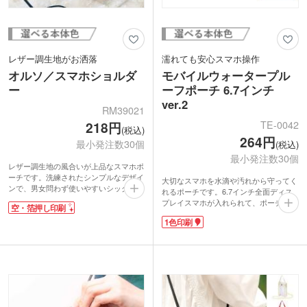
レザー調生地がお洒落
濡れても安心スマホ操作
オルソ／スマホショルダ
モバイルウォータープル
ー
ーフポーチ 6.7インチ
ver.2
RM39021
TE-0042
218円
(税込)
264円
最小発注数30個
(税込)
最小発注数30個
レザー調生地の風合いが上品なスマホポ
ーチです。洗練されたシンプルなデザイ
大切なスマホを水滴や汚れから守ってく
ンで、男女問わず使いやすいシックなカ
れるポーチです。6.7インチ全面ディス
ラー展開。PU素材の柔らかい生地感で
プレイスマホが入れられて、ポーチ本体
空・箔押し印刷
軽く、スナップボタン付きで中身が飛び
にはジッパー・蓋にロックレバー付きの
出さず安心です。
1色印刷
安心2重ロック。気密性はバッチリで
スマホを入れたり、ペンを入れたりと日
す。首から下げられるネックストラップ
常のあらゆるシーンで活躍します。空押
付。防水等級IPX8基準に合格していま
し印刷が可能。ブランドロゴを入れて、
す。ビーチやプールサイドでの撮影やバ
ショップの販促ノベルティや購入特典に
スタイムの動画鑑賞も快適に使用できま
いかがでしょうか。パッケージは厚さ約
す。
10mm、重量約75gでメール便送付が可
フタに1色印刷が可能です。アウトドア
能です。ファンクラブ会員特典や、アパ
ショップの購入プレゼントや旅行代理店