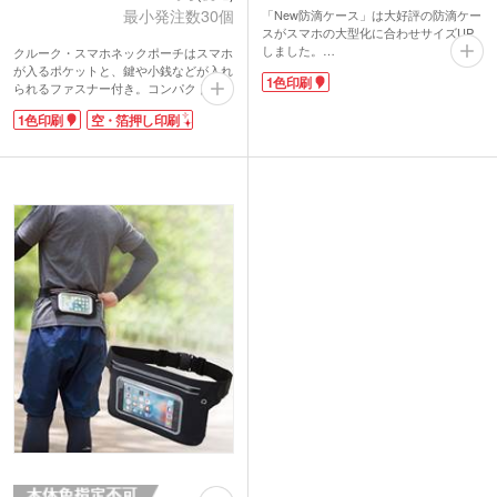
最小発注数30個
「New防滴ケース」は大好評の防滴ケー
スがスマホの大型化に合わせサイズUP
しました。
クルーク・スマホネックポーチはスマホ
アウトドアや海水浴、キッチンなど、水
が入るポケットと、鍵や小銭などが入れ
1色印刷
滴やホコリが気になる場所でも安心して
られるファスナー付き。コンパクトサイ
ケースに入れたままスマホを操作できま
ズのネックポーチは近所へのお買い物や
1色印刷
空・箔押し印刷
す。ストラップ付きなので首から下げ
アウトドアシーンまで、幅広い用途で活
れ、社員証などとスマホを一緒に入れら
躍します。収納スペース内部には起毛素
れるので、外出の多いお仕事、現場の仕
材を使用しており、スマホ画面を傷付け
事に大変便利です。
にくいのが嬉しいポイント。
お色はホワイト・ブルーの爽やかな2色
レザー調で落ち着いた色味が上品な印象
をご用意しています。
のノベルティグッズ。名入れはパッドま
たは空押し印刷に対応。ブランドロゴを
入れて、ショップの販促ノベルティや購
入特典におすすめです。