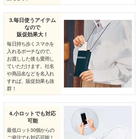
3.毎日使うアイテム
なので
販促効果大！
毎日持ち歩くスマホを
入れるポーチなので、
お渡しした後も愛用し
ていただけます。社名
や商品名などを名入れ
すれば、販促効果も抜
群！
4.小ロットでも対応
可能
最低ロット30個からの
ご発注でも対応可能！