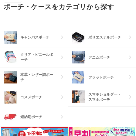
ポーチ・ケースをカテゴリから探す
付き。
キャンバスポーチ
ポリエステルポーチ
クリア・ビニールポ
デニムポーチ
ーチ
本革・レザー調ポー
フラットポーチ
チ
スマホショルダー・
コスメポーチ
スマホポーチ
短納期ポーチ