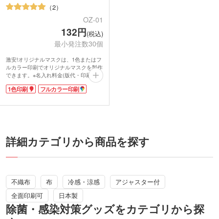
2
OZ-01
132円
(税込)
最小発注数30個
激安!オリジナルマスクは、1色またはフ
ルカラー印刷でオリジナルマスクを製作
できます。※名入れ料金(版代・印刷代)
は別途かかります。
1色印刷
フルカラー印刷
いまや日常生活にかかせないアイテムと
なったマスク。劇場・イベント会場での
配布や会社説明会での企業ノベルティに
おすすめです。30枚以上の小ロットから
印刷できるため、クラブチームでの作成
などにも幅広く人気のある商品です。
詳細カテゴリから商品を探す
不織布
布
冷感・涼感
アジャスター付
全面印刷可
日本製
除菌・感染対策グッズをカテゴリから探