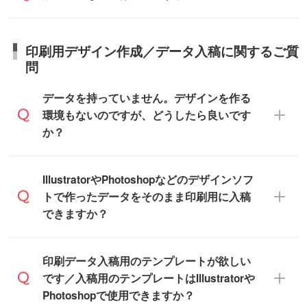
短5営業日で出荷可能な商品もご用意してお
所、在庫の有無によって異なります。正確
商品詳細の荷姿欄をご確認ください。
ります。>>
対象商品はこちら
な日程はスタッフまでお問い合わせくださ
【箱入り】 商品がひとつずつ箱に入って
※最短出荷日は商品によって異なります。各
い。
日本全国へお届けが可能です。なお、海外
います。(白箱、化粧箱、ブリスターパック
印刷用デザイン作成／データ入稿に関するご質
商品ページにてご確認ください
への直接納品は行っておりませんので予め
など)
問
また、商品ページ内の「出荷までのスケジ
ご了承ください。
【袋入り】 商品がひとつずつ袋に入って
ュール」に注文予定日をご入力いただく
います。(透明袋、デザイン袋など)
データを持っていません。デザインを作る
と、おおよその締切日や出荷目安をご確認
【個包装なし】 個包装がされていない状
環境もないのですが、どうしたら良いです
いただけます。
態で納品します。
か？
商品在庫や印刷ラインを確保するために
※化粧箱から白箱への入れ替えや、オリジナ
も、商品が決まりましたらお早めのご発注
ル箱の作成は原則承っておりません。
をお願いいたします。
無料の「
デザインシミュレーター
」を使え
IllustratorやPhotoshopなどのデザインソフ
ば、PCやスマホから簡単にデザインを作成
トで作ったデータをそのまま印刷用に入稿
※土日祝日を除く営業日換算です。
できます。スタンプやテンプレートも豊富
できますか？
※沖縄・離島は追加日数がかかります。
なので、デザインソフトがなくても安心で
す。
IllustratorやPhotoshop、CLIP STUDIOなどの
印刷データ入稿用のテンプレートが欲しい
デザインソフトでこだわりのデザインを作
です／入稿用のテンプレートはIllustratorや
また、「
データ作成サービス
」もご利用い
成したい方は、
完全データ入稿
がおすすめ
Photoshopで使用できますか？
ただけます。ご希望の文言・書体・印刷色