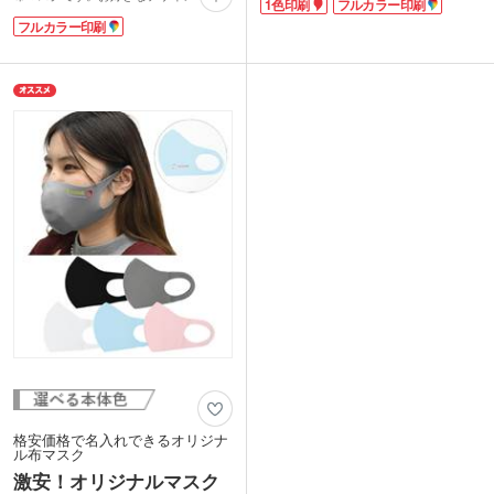
1色印刷
フルカラー印刷
と紫外線対策もばっちりです。単色また
ントし、完全オリジナルのマスク製作が
はフルカラーで名入れができ、オリジナ
フルカラー印刷
できます。
ルマスクが作れます。スポーツチームで
立体構造でピッタリとフィットしながら
お揃いのマスクを作れば、連帯感も高ま
も、伸縮性抜群で耳が痛くなりにくいの
りますね。ジムなどの入会特典などにも
がポイントです。生地には抗菌・防臭加
おすすめです。
工を施しています。
--------------------------
インクを生地に溶け込ませる昇華プリン
洗濯機での洗濯が可能な商品ですが、名
トで印刷するため、手洗いが可能。約50
入れご注文の場合は手洗いをおすすめし
回繰り返し使える経済的なマスクです。
ます。
合計50個以上ご注文の場合、Sサイズ・
Mサイズ・Lサイズを取り混ぜてご発注
いただけます。オリジナリティ溢れるデ
ザインでぜひご製作を。
格安価格で名入れできるオリジナ
ル布マスク
激安！オリジナルマスク