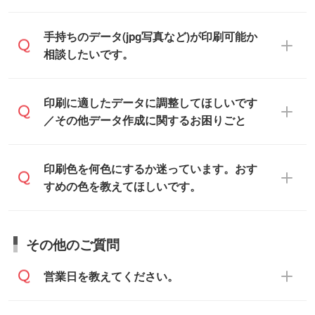
です。
をお知らせいただければ、弊社にて無料で
「.ai」形式または「.psd」形式で保存し、
デザインデータを1点作成いたします。
一部商品は入稿用テンプレートのご用意が
手持ちのデータ(jpg写真など)が印刷可能か
お見積・ご注文フォームにアップロードし
あります。各商品ページの『印刷方法・テ
相談したいです。
てご入稿ください。
ンプレート』からダウンロードをお願いい
たします。
ご入稿後は経験豊富なスタッフがデータに
印刷に適したデータ・解像度かどうか、担
印刷に適したデータに調整してほしいです
入稿用のテンプレートはPDF形式ですが、
不備がないかチェックし、お客様と確認し
当スタッフが事前に確認いたします。
／その他データ作成に関するお困りごと
IllustratorやPhotoshopで開いてご利用いた
てから印刷に進みますので、ご安心くださ
データはお見積・ご注文・
お問い合わせフ
だけます。詳しい手順は「
入稿テンプレー
い。
ォーム
へ添付いただくか、担当スタッフ宛
トの使い方
」をご確認ください。
データ作成でお困りの際には、担当スタッ
印刷色を何色にするか迷っています。おす
にメールでお送りください。
フがサポートいたしますのでお気軽にご相
すめの色を教えてほしいです。
仕上がりに影響しそうな点もチェックいた
談ください。
しますので、データのご相談だけでもお気
お問い合わせフォーム
や、見積/注文フォー
軽にお問い合わせください。
お見積・ご注文・
お問い合わせフォーム
か
ムから添付してお送りください。
その他のご質問
らご相談いただきますと、担当スタッフが
なお、印刷用データの作り方に関する詳細
お客様のご希望や商品の本体色を確認し、
・解像度の低いデータをトレース/調整して
営業日を教えてください。
は、「
完全データ入稿
」をご参照くださ
印刷色をご提案させていただきます。
ほしい
い。
本体色がブラック、ネイビーなど濃色の場
解像度の低い画像や、手書きのイラスト、