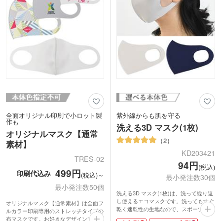
全面オリジナル印刷で小ロット製
紫外線からも肌を守る
作も
洗える3D マスク(1枚)
オリジナルマスク【通常
2
素材】
KD203421
TRES-02
94円
(税込)
499円
印刷代込み
(税込)～
最小発注数30個
最小発注数50個
洗える3D マスク(1枚)は、洗って繰り返
し使えるエコマスクです。洗ってもすぐ
オリジナルマスク【通常素材】は全面フ
乾く速乾性の生地なので、スポーツ時な
ルカラー印刷専用のストレッチタイプの
どにおすすめ。UV遮蔽率99%、SPF50
布マスクです。お好きなデザインでプリ