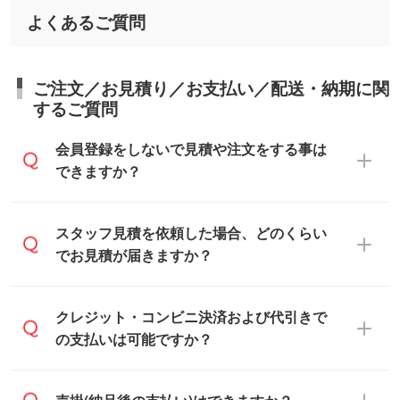
よくあるご質問
ご注文／お見積り／お支払い／配送・納期に関
するご質問
会員登録をしないで見積や注文をする事は
できますか？
可能です。見積・注文フォームにて『ゲス
スタッフ見積を依頼した場合、どのくらい
トのまま進む』ボタンからお進みのうえ、
でお見積が届きますか？
ご依頼ください。
通常、翌営業日までにお送りしておりま
クレジット・コンビニ決済および代引きで
す。混雑状況によっては、お時間をいただ
の支払いは可能ですか？
くこともございます。予めご了承くださ
い。土日祝日にご依頼いただいた場合は、
銀行振込のみのご対応となります。