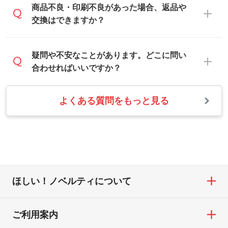
合は白色か淡い色の印刷色をおすすめして
営業日は平日の10:00～18:00で、土日祝日
商品不良・印刷不良があった場合、返品や
写真などを、印刷に適したベクターデータ
おります。
はお休みとなります。注文・見積・お問い
交換はできますか？
に変換します。→
詳しく見る
本体色がナチュラルなど淡色の場合、印刷
合わせは、土日祝日でもお送りいただけれ
をくっきりと目立たせたいときは濃い印刷
ば、出社後速やかに対応いたします。
・フルカラーデータを1色に変換してほしい
お手数をお掛けいたしますが、至急担当ス
疑問や不安なことがあります。どこに問い
色が、柔らかい雰囲気にしたいときは淡い
シルク印刷、レーザー彫刻など印刷方法に
タッフまでご連絡ください。商品の状況を
合わせればいいですか？
印刷色が映えます。
あわせて、フルカラーのデータを1色になお
確認し、改めてご案内いたします。
します。→
詳しく見る
また、お選びいただいた印刷色が本体色に
よくある質問をもっと見る
お問い合わせフォームをご利用ください。1
【返品・交換の対象】
合わない場合や仕上がりに影響しそうな場
・1色印刷でグラデーションや濃淡を表現し
営業日以内に担当スタッフよりメールにて
・お届け時に商品が損傷・故障している場
合は、スタッフから別の色をご案内するこ
たい
ご連絡いたします。
合
ともございます。
網点という技法で濃淡を表現することがで
お急ぎの場合はお電話でのご質問も受け付
・ご注文と異なる商品が届いた場合
きます。濃淡の差が分かるデータに調整い
けております。下記電話番号までお問い合
・印刷不良があった場合
たします。→
詳しく見る
わせください。
※印刷不良は原則として“再印刷”でご対応さ
ほしい！ノベルティについて
せていただいております。
・コーポレートカラーを使って印刷したい
TEL：0422-29-9911 営業時間10:00～
※詳しくは「
商品の良品基準について
」をご
／印刷色にこだわりがある
18:00(土日祝日除く)
覧ください。
DIC・PANTONEなどのカラーチップの指定
ご利用案内
お問い合わせフォームはこちら
や、現物支給による色指定も承っておりま