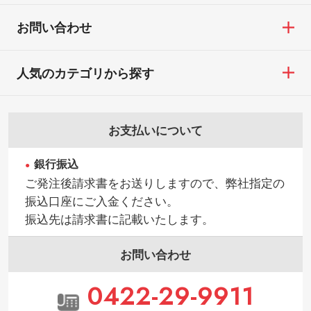
【返品・交換ができない場合】
す。→
詳しく見る
・お客様の元で商品を加工された場合、ま
お問い合わせ
たは商品が破損した場合
・背景がある画像からキャラクター部分だ
・商品到着後7日以上経過している場合
けを使いたいです
人気のカテゴリから探す
・お客様のご都合による返品・交換依頼(商
シンプルな背景のデータや、使いたいキャ
品・色・数量などの注文間違い等)
ラクター部分の輪郭がはっきりしているデ
ータは切り抜き処理が可能です。→
詳しく
お支払いについて
見る
銀行振込
・持っているデータの背景が足りない／塗
ご発注後請求書をお送りしますので、弊社指定の
り足しの作り方が分からない
振込口座にご入金ください。
印刷したいデータが印刷範囲よりも小さい
振込先は請求書に記載いたします。
場合、シンプルな色・柄の背景であれば拡
張が可能です。→
詳しく見る
お問い合わせ
・デザインにQRコードを入れたい／QRコ
0422-29-9911
ードを生成してほしい
URLをご指定いただければ、QRコードを生