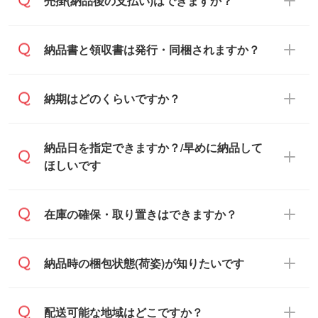
売掛(納品後の支払い)はできますか？
翌営業日以降のご連絡となります。
基本的には先入金をお願いしております
納品書と領収書は発行・同梱されますか？
が、自治体・行政機関・学校・病院・上場
企業様 などの場合は、月末締め翌月末払い
納品書・領収書は ご依頼をいただいた場合
納期はどのくらいですか？
に対応可能です。
のみ発行しております。商品への同梱はし
ておらず、通常はPDFデータをメール添付
また、卒業・卒園記念品で対策委員会や個
・印刷する場合(500個程度)
納品日を指定できますか？/早めに納品して
でお送りします。
人様からご注文いただく場合でも、お支払
ご入金、イメージ画像の校了から約2週間
ほしいです
原本の郵送をご希望の場合は、担当スタッ
い元が学校や幼稚園・保育園であれば、同
～2週間半でご納品いたします。
フまたは注文フォームの『ご注文に関する
様の条件でご対応できる場合がございま
備考欄』よりお知らせください。
す。
ご希望の納期がある場合は、お問い合わ
在庫の確保・取り置きはできますか？
・商品のみ注文する場合(サンプル購入を含
ご希望の際は担当スタッフまでお気軽にご
せ・お見積もり・ご注文時にその旨をお知
む)
相談ください。
らせください。
ご入金確認後、1～2営業日で出荷いたし
ご入金確認後に在庫を確保し、注文確定の
納品時の梱包状態(荷姿)が知りたいです
在庫状況や印刷スケジュールを確認のう
ます。
ご連絡を致します。ご入金いただくまで在
え、対応が可能かご案内いたします。
庫の確保はできかねますので予めご了承く
また、お急ぎで印刷をご希望の場合は、最
納期は商品や数量、印刷方法、ご納品場
商品によって異なります。各ページにある
配送可能な地域はどこですか？
ださい。