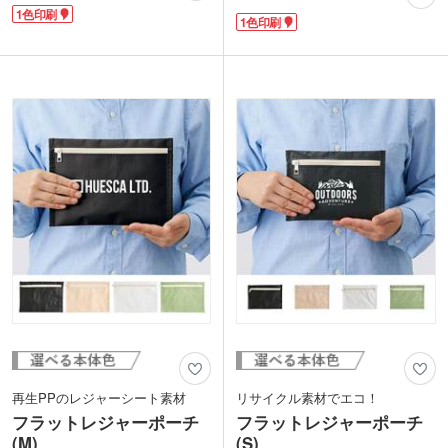
ジなどを入れて推しをアピールできま
イズはお薬やリップ等小物を入れるのに
1色印刷
す。バッグに取り付けられるストラップ
1色印刷
ぴったり。Mサイズはガジェットケース
付きで持ち歩きに最適。仕分けに便利な
に、Lサイズはタオルやバス用品入れに
内ポケットもあります。見せる収納とし
使いやすいサイズです。使わない時はL
てイヤホンやミラー、小さなコスメなど
サイズポーチにまとめて収納しておけま
の日常アイテムを入れるのもおすすめ。
す。
クリア面か布面にロゴやアーティスト名
表面に名入れ印刷が可能です。ロゴを入
を1色印刷できます。ライブやイベント
れて旅行の申し込み特典やジムの契約特
などの物販品、グッズショップのノベル
典などにいかがでしょうか。
ティなどにぴったり！ファンが喜ぶ推し
活アイテムが制作できます。
再生PPのレジャーシート素材
リサイクル素材でエコ！
フラットレジャーポーチ
フラットレジャーポーチ
(M)
(S)