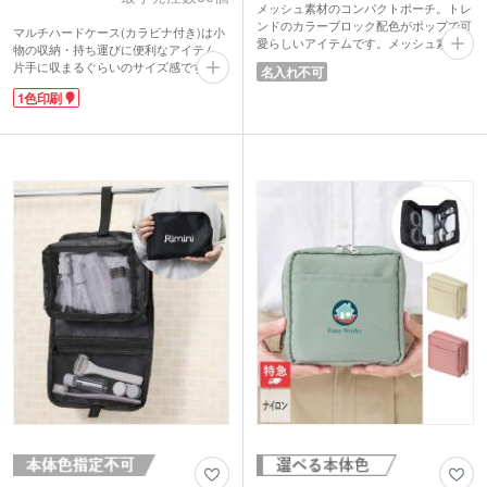
メッシュ素材のコンパクトポーチ。トレ
ンドのカラーブロック配色がポップで可
マルチハードケース(カラビナ付き)は小
愛らしいアイテムです。メッシュ素材な
物の収納・持ち運びに便利なアイテム。
ので中身がひと目で確認でき、取り出し
片手に収まるぐらいのサイズ感です。ケ
名入れ不可
もスムーズ。リップやヘアゴムなどの細
ースの内側、片面には中身を仕分けるこ
かなアイテム収納にぴったりサイズ。バ
1色印刷
とができるメッシュポケットが付いてい
ッグの中でもかさばらないフラットタイ
ます。イヤホンやコード類などを収納し
プです。
たり、ピルケースとしても使えますよ。
ピンク・イエロー・ブルーの3種類を取
カラビナ付きだからバッグに取り付ける
混ぜでお届け。配布しやすいプチプライ
のも簡単!ハードタイプのケースなの
スで、販促用やイベント景品にもおすす
で、万が一落とした時でも中身を守って
めです。
くれます。1色印刷で名入れをして、オ
リジナルのケースを作ってみませんか?