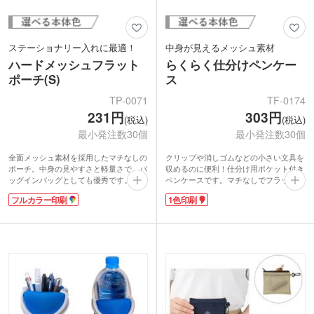
ステーショナリー入れに最適！
中身が見えるメッシュ素材
ハードメッシュフラット
らくらく仕分けペンケー
ポーチ(S)
ス
TP-0071
TF-0174
231円
303円
(税込)
(税込)
最小発注数30個
最小発注数30個
全面メッシュ素材を採用したマチなしの
クリップや消しゴムなどの小さい文具を
ポーチ。中身の見やすさと軽量さで、バ
収めるのに便利！仕分け用ポケット付き
ッグインバッグとしても優秀です。Sサ
ペンケースです。マチなしでフラット。
イズはボールペンが横向きに入る実用的
ペンのほかハサミや定規も収納できるサ
フルカラー印刷
1色印刷
な大きさ。ペンケースとして活用できる
イズ。表面は取り出しやすさ・見やすさ
ほか、コード類などの整理にも便利で
抜群メッシュ素材です。
す。
どなたでもお使いやすい落ち着いたカラ
本体・ファスナー・ループがワンカラー
ー4色展開。名入れは裏面に1色・フルカ
で統一されており、シンプルで洗練され
ラー印刷に対応しています。学習塾の申
た印象。ループにチャームやカラビナを
込特典や学校の記念品などにおすすめで
付けてアレンジも楽しめます。
す。