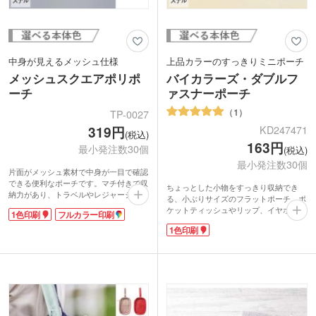
中身が見えるメッシュ仕様
上品カラーのすっきりミニポーチ
メッシュスクエアポリポ
バイカラーズ・ダブルフ
ーチ
ァスナーポーチ
1
TP-0027
319円
KD247471
(税込)
163円
最小発注数30個
(税込)
最小発注数30個
片面がメッシュ素材で中身が一目で確認
できる便利なポーチです。マチ付きで収
ちょっとした小物をすっきり収納でき
納力があり、トラベルやレジャーシーン
る、小ぶりサイズのフラットポーチ。ポ
にも活躍します。さらに、内ポケットが
ケットティッシュやリップ、イヤホンな
1色印刷
フルカラー印刷
付いているので、細かいアイテムの整理
どの必需品をコンパクトにまとめられ、
にも便利。コスメや文房具、ガジェット
1色印刷
バッグの中でもかさばりません。ファス
類など幅広い用途に対応します。シンプ
ナー付きポケットが2つあるので、小物
ルなデザインで性別問わず使いやすく、
を分けて収納できるのも嬉しいポイント
普段使いから旅行時の収納まで、さまざ
です。
まなシーンで役立つアイテムです。
落ち着いたバイカラー＆レザー調生地の
1色印刷かフルカラー印刷が可能。ブラ
上品なデザインで、大人の女性にもぴっ
ンドロゴをいれて化粧品購入の特典や、
たり。表面にはショップのロゴを1色印
ホテルの宿泊者特典におすすめです。
刷できるので、ノベルティや販促品にも