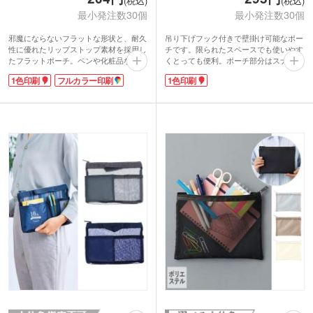
(税込)
(税込)
最小発注数30個
最小発注数30個
邪魔にならないフラットな形状と、耐久
吊り下げフック付きで壁掛け可能なポー
性に優れたリップストップ素材を採用し
チです。限られたスペースでも使いやす
たフラットポーチ。ペンや化粧品など、
くとっても便利。ポーチ部分はスナップ
バッグの中の細かなアイテムをまとめる
ボタンで簡単に取り外せるため、必要な
1色印刷
フルカラー印刷
1色印刷
のに最適なサイズ感です。柄入りのコー
ものだけ持ち出すことができます。通気
ド引手と、凹凸の少ない裏使いのファス
性の良いメッシュファスナーポケット付
ナーがスタイリッシュな印象を与えま
きで中身が見やすく、小物の整理も快
す。便利なサイドループ付きです。1色
適。車のヘッドレストにも取り付けがで
印刷に加えてフルカラー印刷も可能なた
き、車内の収納グッズとしても活躍しま
め、オリジナルノベルティやエンタメグ
す。
ッズ製作にぴったりです。
1色のシルク印刷が可能。ロゴを入れて
ホテルの宿泊特典や旅行関係のキャンペ
ーンにいかがでしょうか。