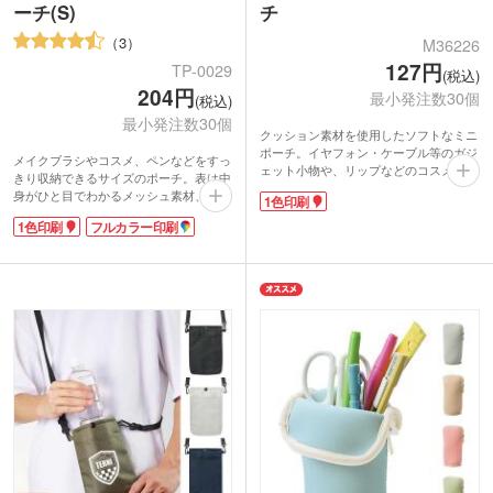
ーチ(S)
チ
3
M36226
127円
TP-0029
(税込)
204円
最小発注数30個
(税込)
最小発注数30個
クッション素材を使用したソフトなミニ
ポーチ。イヤフォン・ケーブル等のガジ
メイクブラシやコスメ、ペンなどをすっ
ェット小物や、リップなどのコスメ収納
きり収納できるサイズのポーチ。表は中
などにちょうどいいサイズ感です。くす
身がひと目でわかるメッシュ素材、裏は
1色印刷
みカラーの生地にゴールドファスナーが
目隠しができるポリエステル素材。持つ
上品なアクセント。日常使いしやすいサ
1色印刷
フルカラー印刷
向きを変えれば、中身を見せたいときに
イズ感で、幅広いシーンに馴染みます。
も見せたくないときにも対応できます。
表面には1色印刷が可能。本体色は5色を
フラットな形状でかさばらず、バッグの
取混ぜでお届けします。ショップロゴを
中でもスッキリ収納OK。メッシュ生地
入れたオリジナルノベルティ制作などに
はハリがあり、型くずれしにくいのも嬉
いかがでしょうか。
しいポイントです。
ポリエステル生地側にフルカラー印刷ま
たは1色印刷が可能！トレンドを意識し
たおしゃれなカラー展開で、実用性が高
くもらってすぐ使えるアイテムです。