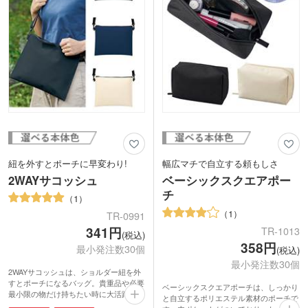
刷に対応しています。ライブグッズやキ
ャンペーン、オリジナルグッズ制作にと
幅広くオススメのノベルティです。
紐を外すとポーチに早変わり!
幅広マチで自立する頼もしさ
2WAYサコッシュ
ベーシックスクエアポー
チ
1
1
TR-0991
341円
TR-1013
(税込)
358円
最小発注数30個
(税込)
最小発注数30個
2WAYサコッシュは、ショルダー紐を外
すとポーチになるバッグ。貴重品や必要
ベーシックスクエアポーチは、しっかり
最小限の物だけ持ちたい時に大活躍!
と自立するポリエステル素材のポーチで
ショルダー紐は好きな長さに変えられる