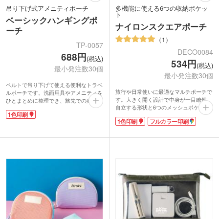
吊り下げ式アメニティポーチ
多機能に使える6つの収納ポケッ
ト
ベーシックハンギングポ
ナイロンスクエアポーチ
ーチ
1
TP-0057
DECO0084
688円
(税込)
534円
(税込)
最小発注数30個
最小発注数30個
ベルトで吊り下げて使える便利なトラベ
旅行や日常使いに最適なマルチポーチで
ルポーチです。洗面用具やアメニティを
す。大きく開く設計で中身が一目瞭然、
ひとまとめに整理でき、旅先での身支度
自立する形状と6つのメッシュポケット
がぐっと快適になります。メッシュ素材
1色印刷
で整理整頓もスムーズ！フロントポケッ
で中身が見やすく、必要なものをすぐ取
1色印刷
フルカラー印刷
ト付きだからサッと物を収納できて便利
り出せるのも嬉しいポイント。ポーチ部
です。
分は取り外し可能で、用途に合わせて使
高品質で摩擦に強いナイロン素材を使用
い分けられます。
し、底面と側面にクッション性があるた
1色でのシルク印刷が対応可能。旅行会
め、ガジェットやガラス容器の化粧品の
社の特典はもちろん、ホテル・旅館、ジ
持ち運びも安心です。シルク1色印刷か
ムやエステのオリジナルグッズ制作にも
フルカラー印刷が可能。エステサロンや
おすすめのアイテムです。
ホテルの特典にいかがでしょうか。