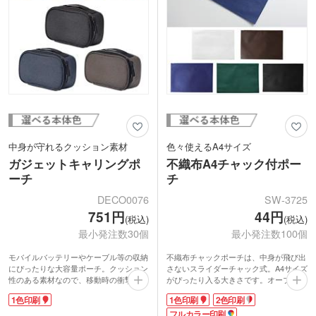
中身が守れるクッション素材
色々使えるA4サイズ
ガジェットキャリングポ
不織布A4チャック付ポー
ーチ
チ
DECO0076
SW-3725
751円
44円
(税込)
(税込)
最小発注数30個
最小発注数100個
モバイルバッテリーやケーブル等の収納
不織布チャックポーチは、中身が飛び出
にぴったりな大容量ポーチ。クッション
さないスライダーチャック式。A4サイズ
性のある素材なので、移動時の衝撃から
がぴったり入る大きさです。オープンキ
中のアイテムをしっかり保護してくれま
ャンパス、展示会、コンベンションなど
1色印刷
1色印刷
2色印刷
す。内側にオープンタイプのポケットが
で配布物を入れるのにとっても便利。
2つとファスナー付きポケットが1つ付い
本体色は、ホワイト・チョコレート・ネ
フルカラー印刷