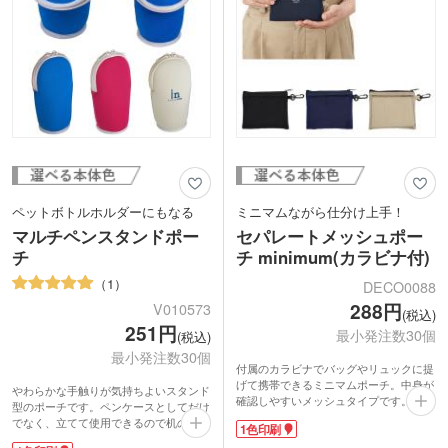
ペットボトルホルダーにもなる
ミニマムながら仕分け上手！
マルチペンスタンドポー
セパレートメッシュポー
チ
チ minimum(カラビナ付)
1
DECO0088
288円
V010573
(税込)
251円
最小発注数30個
(税込)
最小発注数30個
付属のカラビナでバッグやリュックに提
げて携帯できるミニマムポーチ。中身が
やわらかな手触りが気持ちよいスタンド
確認しやすいメッシュタイプです。内ポ
型のポーチです。ペンケースとしてだけ
ケットが付いているので、鍵など見せた
でなく、立てて使用できるので机の上で
1色印刷
くないものを入れておくのに便利。イヤ
はペン立てに！場所をとらずに便利で