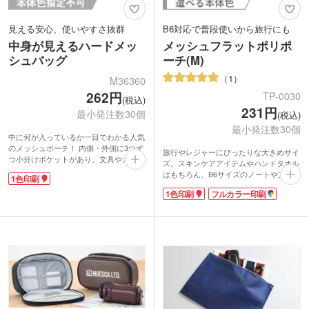
見える安心、使いやすさ抜群
B6対応で普段使いから旅行にも
中身が見えるハードメッ
メッシュフラットポリポ
シュバッグ
ーチ(M)
1
M36360
262円
TP-0030
(税込)
231円
最小発注数30個
(税込)
最小発注数30個
中に何が入っているか一目でわかる人気
のメッシュポーチ！ 内側・外側に3つず
旅行やレジャーにぴったりな大きめサイ
つ小分けポケットがあり、文具やガジェ
ズ。スキンケアアイテムやハンドタオル
ットなどの整理に最適です。A5サイズ
はもちろん、B6サイズのノートや文具一
1色印刷
のノートや手帳がすっきり収まるサイズ
式もまとめて収納できる便利なアイテム
感で通勤・通学のバッグインバッグとし
1色印刷
フルカラー印刷
です。表は中身がひと目でわかるメッシ
ても大活躍。フラットなハンドルで持ち
ュ素材、裏は目隠しができるポリエステ
運びや出し入れもスムーズです。ファス
ル素材。持つ向きを変えれば、中身を見
ナー付きでしっかり閉じられるため、中
せたいときにも見せたくないときにも対
身がこぼれる心配もありません。
応できます。型くずれしにくいハリ感の
表面に1色名入れ印刷が可能。企業ロゴ
あるメッシュ生地を採用し、フラットな
や校章を入れてオリジナルグッズが作れ
形状でバッグの中でもすっきり収納可
ます。入社や入学の記念品に、キャンペ
能。
ーン配布や購入特典に人気のノベルティ
フルカラー印刷対応＆トレンド感のある
です。
カラー展開で、販促品や記念品におすす
めです！