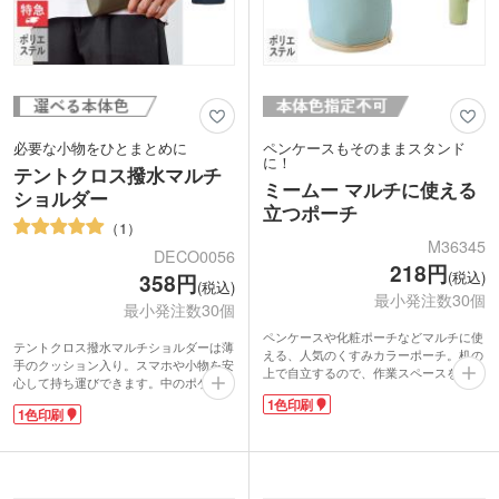
必要な小物をひとまとめに
ペンケースもそのままスタンド
に！
テントクロス撥水マルチ
ミームー マルチに使える
ショルダー
立つポーチ
1
M36345
DECO0056
218円
(税込)
358円
(税込)
最小発注数30個
最小発注数30個
ペンケースや化粧ポーチなどマルチに使
テントクロス撥水マルチショルダーは薄
える、人気のくすみカラーポーチ。机の
手のクッション入り。スマホや小物を安
上で自立するので、作業スペースを広く
心して持ち運びできます。中のポケット
確保することができます。ファスナー部
はA6ノートが入るサイズ。裏面は小物
1色印刷
分を折り返せば、取りたいものが見つけ
1色印刷
を分けて収納できるミニポケットつき。
やすく出し入れもスムーズです。クッシ
撥水加工生地製で、汚れを落としやすく
ョン性のあるイソプレンゴム素材。電子
雨に濡れてもはじいてくれる優れもので
機器などの保護ケースやペットボトルホ
す。調節・取り外し可能なストラップ付
ルダーにも使えます。
でバッグインバッグや500mlペットボト
1色ロゴ印刷ができ、名入れ部分が見え