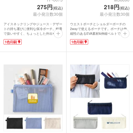
275円
218円
(税込)
(税込)
最小発注数30個
最小発注数30個
アイスネックリングやジュース・デザー
ウエストポーチとショルダーポーチの
トの持ち運びに便利な保冷ポーチ。軽量
2wayで使えるポーチです。ポーチは伸
で扱いやすく、ちょっとした外出や通勤
縮性のあるEVA素材&伸縮ベルトで身体
時にも活躍します。約200mm四方の使
にフィットします。500～600mlのペッ
1色印刷
1色印刷
いやすいサイズ感です。内側には便利な
トボトルが収納できてウォーキングやジ
保冷剤用ポケット付き。ガゼットマチ仕
ョギング、サイクリングでの使用にぴっ
様で見た目以上の収納力があります。
たりです。イヤフォンコードを通せるコ
名入れ対応で販促効果も抜群。季節感の
ードホール付き。ファスナ外側には反射
ある配布品として幅広いシーンに最適で
テープが付いているから夜道も安心で
す。
す。
1色でロゴ印刷ができオリジナルポーチ
を製作できます。スポーツショップの購
入特典などノベルティにいかがでしょう
か。