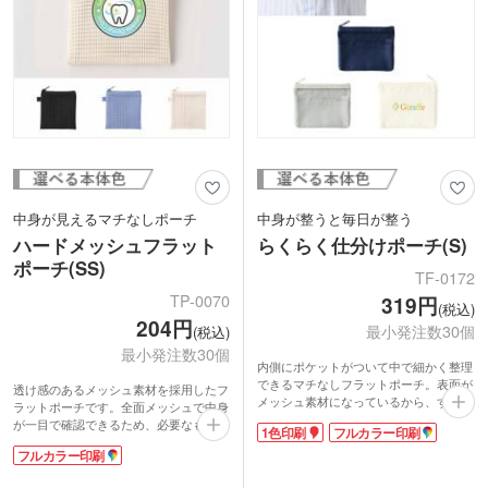
中身が見えるマチなしポーチ
中身が整うと毎日が整う
ハードメッシュフラット
らくらく仕分けポーチ(S)
ポーチ(SS)
TF-0172
TP-0070
319円
(税込)
204円
最小発注数30個
(税込)
最小発注数30個
内側にポケットがついて中で細かく整理
できるマチなしフラットポーチ。表面が
透け感のあるメッシュ素材を採用したフ
メッシュ素材になっているから、すぐに
ラットポーチです。全面メッシュで中身
取り出したい小物が見えやすいのもポイ
が一目で確認できるため、必要なものを
1色印刷
フルカラー印刷
ント！文具やガジェット、コスメなどの
すぐに見つけられます。SSサイズは、
持ち運びに便利です。どなたでもお使い
フルカラー印刷
貴重品や持ち歩き用のコスメポーチなど
やすい落ち着いたカラー4色展開。アパ
にぴったりのサイズ。