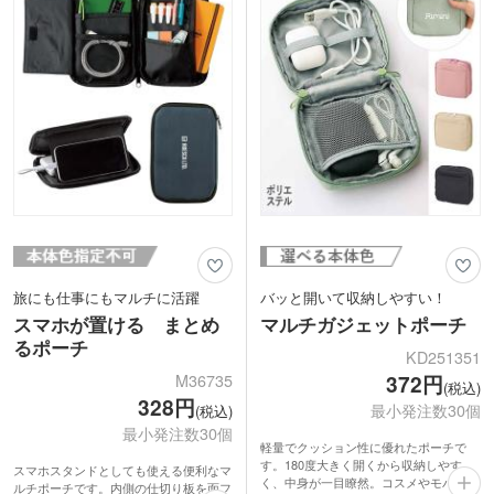
旅にも仕事にもマルチに活躍
バッと開いて収納しやすい！
スマホが置ける まとめ
マルチガジェットポーチ
るポーチ
KD251351
M36735
372円
(税込)
328円
最小発注数30個
(税込)
最小発注数30個
軽量でクッション性に優れたポーチで
す。180度大きく開くから収納しやす
スマホスタンドとしても使える便利なマ
く、中身が一目瞭然。コスメやモバイル
ルチポーチです。内側の仕切り板を面フ