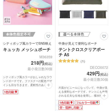
シティポップ風カラーでSNS映え
中身が見えて便利なポーチ
キュッカ メッシュポーチ
テントクロスクリアポー
チ A5
M36359
1
218円
(税込)
DECO0072
最小発注数30個
429円
(税込)
シティポップ風カラーがおしゃれなラウ
最小発注数30個
ンドポーチです。ファスナーの配色デザ
インも目を引きます。柔軟性のあるメッ
片面がビニールになっていて、中身が見
シュ生地で収納力が高く普段使いしやす
える便利なポーチです。テントにも使用
1色印刷
いです。底マチがしっかりしていて自立
される丈夫な生地を使用し、撥水性に優
するので、洗面台やデスクなどにも置い
れています。ワイドオープンファスナー
ておけます。コスメポーチやガジェット
1色印刷
フルカラー印刷
で出し入れをしやすいのもポイント。ユ
ポーチなど様々な用途にぴったりです。
ニセックスな色味展開で、渡す相手を選
空・箔押し印刷
プレート部分にワンポイントで1色印刷