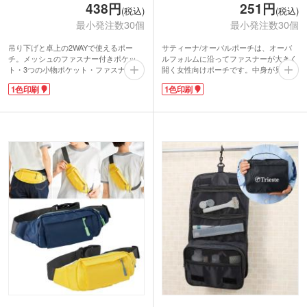
438円
251円
(税込)
(税込)
最小発注数30個
最小発注数30個
吊り下げと卓上の2WAYで使えるポー
サティーナ/オーバルポーチは、オーバ
チ。メッシュのファスナー付きポケッ
ルフォルムに沿ってファスナーが大きく
ト・3つの小物ポケット・ファスナー付
開く女性向けポーチです。中身が見やす
きのミニポケットと仕分けに大変便利で
く収納しやすいです。1色の名入れがで
1色印刷
1色印刷
す！開くと吊り下げ用フックが出てき
きます。
て、自宅の中ではもちろん、車のヘッド
普段使いのバッグから上品な光沢あるポ
レストなどにも掛けられます。中身が外
ーチが見えると、さりげなく女子力をア
側になるよう二つ折りにすると自立する
ピールできますね。
ので、メイクポーチとしても使用可能で
女性集客が多いイベントなどでお配りす
す。コスメや文具、様々な小物の収納に
るとよろこばれる商品。スタイリッシュ
お使いいただけます。
ブラック・パールピンク・シャンパンゴ
ールド3色からお選びいただけます。