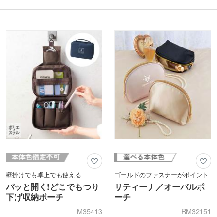
びません。
ができます。ショップ名やブランドロゴ
1色印刷と箔押し、フルカラー印刷に対
を名入れして、コスメショップの購入特
応。特に箔押し印刷は高級感のある仕上
典やSNSキャンペーンのノベルティなど
がりでおすすめです。入会特典やキャン
におすすめです。
ペーンのノベルティにいかがですか。
壁掛けでも卓上でも使える
ゴールドのファスナーがポイント
パッと開く!どこでもつり
サティーナ／オーバルポ
下げ収納ポーチ
ーチ
M35413
RM32151