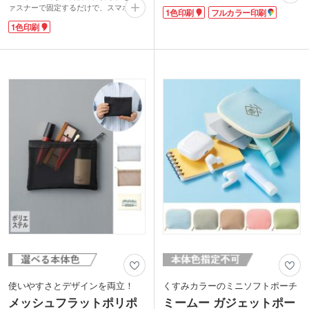
バッテリー、ケーブル類などを機能的に
ァスナーで固定するだけで、スマホを横
1色印刷
フルカラー印刷
まとめることができてバッグ内の整理整
向きに立てかけられます。内ポケットが
頓に便利です。優しいカラーリングも魅
1色印刷
多く、筆記用具はもちろん通帳や充電ケ
力。普段使いはもちろん、スパや旅行、
ーブルなどもしっかり収納可能。コスメ
コスメポーチとしても活躍します。
グッズを入れたり、旅行用の貴重品ポー
1色のシルク・転写印刷でロゴを入れて
チとして使うのもおすすめです。
サロンやホテルの会員特典にいかがでし
表面に1色印刷で企業名やロゴを名入れ
ょうか。
できます。学生からビジネスパーソンま
で幅広く使えるので、企業セミナーや学
校説明会などで配布するノベルティにい
かがでしょうか。
動画提供 : SP source
使いやすさとデザインを両立！
くすみカラーのミニソフトポーチ
メッシュフラットポリポ
ミームー ガジェットポー