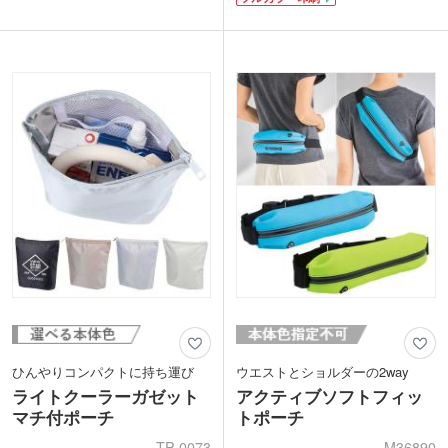
ていて小物の整理に便利。持ち運びしや
イビー・ダークグリーン・ブラックの5
すい取っ手付きです。
色から選べます。
日常使いはもちろん、スキンケア用品や
名入れは1色か2色印刷、またはフルカラ
充電器をまとめるトラベルポーチとして
ー印刷が可能です。ロゴからイラストま
も最適。ロゴを印刷してサロンやホテル
でお好きなデザインで、オリジナルポー
の会員特典のプレゼントにいかがでしょ
チが製作できます。
うか。
ひんやりコンパクトに持ち運び
ウエストとショルダーの2way
ライトクーラーガゼット
アクティブソフトフィッ
マチ付ポーチ
トポーチ
TP-0073
M36890