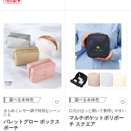
フォンやリップクリームなどちょっとし
1色印刷
す。クッション性のある素材を使用して
た小物の収納にお使いいただけます。裏
いるので、ペットボトルホルダーや、ガ
面とポケットはリップストップ生地を使
ジェットポーチとしても。
用。スポーツやアウトドアウェアやグッ
1色印刷で名入れが可能です。ベーシッ
ズに使われる生地で、撥水機能がありま
クな3色展開で、名入れが映えます。学
す。
生向けノベルティとして、オープンキャ
裏面または内側ポケットに名入れ印刷が
ンパスや塾の入会特典などにおすすめで
可能です。特に内側ポケットへの印刷
す。
は、メッシュ越しに見えるプリントが目
新しく、珍しいノベルティをお探しの方
におすすめです。
きらめくレザー調で特別なシーン
口元がぱっと開いて整理しやすい
にも
マルチポケットポリポー
パレットグロー ボックス
チ スクエア
ポーチ