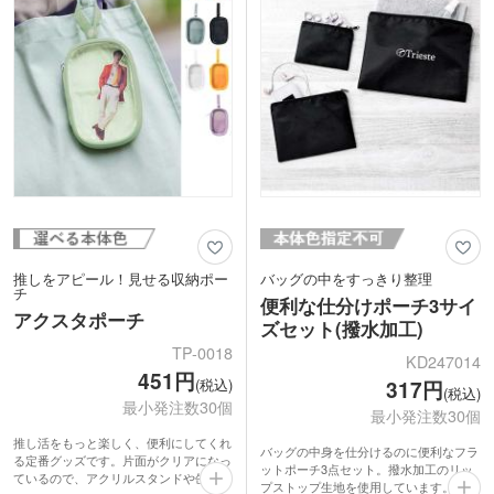
おすすめです。お手頃価格で気軽に配布
しやすいのも魅力！普段使いに便利なポ
ーチを、オリジナルデザインでお届けし
ませんか？
推しをアピール！見せる収納ポー
バッグの中をすっきり整理
チ
便利な仕分けポーチ3サイ
アクスタポーチ
ズセット(撥水加工)
TP-0018
KD247014
451円
(税込)
317円
(税込)
最小発注数30個
最小発注数30個
推し活をもっと楽しく、便利にしてくれ
バッグの中身を仕分けるのに便利なフラ
る定番グッズです。片面がクリアになっ
ットポーチ3点セット。撥水加工のリッ
ているので、アクリルスタンドや缶バッ
プストップ生地を使用しています。Sサ