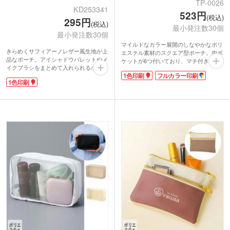
TP-0026
KD253341
523円
(税込)
295円
(税込)
最小発注数30個
最小発注数30個
マイルドなカラー展開のしなやかなポリ
きらめくサフィアーノレザー風生地が上
エステル素材のスクエア型ポーチ。内ポ
品なポーチ。アイシャドウパレットやメ
ケットが6つ付いており、マチ付きでモ
イクブラシをまとめて入れられるボック
バイルバッテリーやイヤホンなどガジェ
1色印刷
フルカラー印刷
ス型です。内側の生地はつやめくサテ
ット類、コスメや文具もすっきり整理で
1色印刷
ン。本体色に合わせたカラーリングがこ
きます。口が大きく開き自立、物の出し
だわりポイントです。普段使いにはもち
入れもスムーズ。普段使いはもちろんト
ろん、特別なシーンにも使えますよ。
ラベルにも最適です。
ポーチ表面に名入れ印刷が可能です。ア
その利便性の高さから業界問わずターゲ
パレルやサロンの周年記念品制作などに
ット層を選ばず喜ばれています。オリジ
いかがでしょうか。
ナルロゴを1色のシルク印刷か転写印刷
して、キャンペーンノベルティや記念品
にいかがでしょうか。