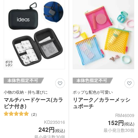
ルホルダーとして、マルチに活躍！
るパッケージで販促効果も抜群です。コ
落ち着いた色味の本体色は選択可能で
スメショップのノベルティや、学習塾の
す。ポケット部分に1色名入れをしてオ
入会特典にもおすすめです。
リジナルのショルダーバッグが作成でき
ます。
小物の収納・持ち運びに
ポップな配色が可愛い
マルチハードケース(カラ
リアーク／カラーメッシ
ビナ付き)
ュポーチ
2
RM46009
152円
KD235016
(税込)
242円
最小発注数30個
(税込)
最小発注数30個