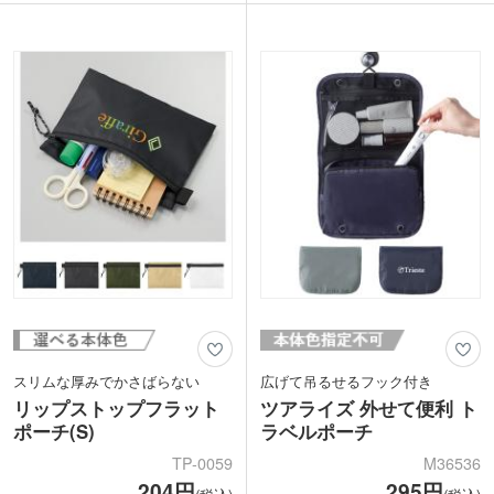
レルブランドの購入特典やキャラクター
本体・ファスナー・ループをワンカラー
グッズなどにもおすすめです。名入れは
で統一した、こだわりのデザインです。
裏面に1色・フルカラー印刷に対応して
ループ付きなので、キーホルダーやカラ
います。
ビナを付けてカスタムも楽しめます。
スリムな厚みでかさばらない
広げて吊るせるフック付き
リップストップフラット
ツアライズ 外せて便利 ト
ポーチ(S)
ラベルポーチ
TP-0059
M36536
204円
295円