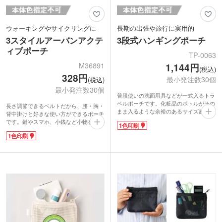
ウォーキングやサイクリングに
長期の出張や旅行に実用的
3スタイルアーバンアクテ
3段式ハンギングポーチ
ィブポーチ
TP-0063
M36891
1,144円
(税込)
328円
最小発注数30個
(税込)
最小発注数30個
普段使いの洗面用具などが一式入るトラ
ベルポーチです。化粧品のボトルがその
長さ調節できるベルトだから、腰・胸・
まま入るような余裕のあるサイズ感で出
背中掛けと好きな使い方ができるポーチ
張や旅行にもぴったり。上部にメッシュ
です。鍵やスマホ、小銭など小物を持っ
1色印刷
ポケットが2つ、下部はメッシュポーチ
て外出する時に重宝します。普段使いは
に分れており、用途別に仕分けできま
1色印刷
もちろん、愛犬のお散歩やご近所でのお
す。ポーチの中は底板付きで、仕切りや
買い物などにとっても便利です。ポケッ
ベルトもありスッキリ収納。前後に付い
ト3ヵ所は全てファスナー付き。大切な
た外ポケットにはマスクやミラーなどを
荷物を落とす心配がありません。
入れられ便利です。
前面のポケットに1色名入れ印刷ができ
1色でロゴや社名を印刷し、ホテルの宿
ます。アウトドアショップの特典ノベル
泊特典や旅行会社のキャンペーンにいか
ティなどにおススメです。
がでしょうか。