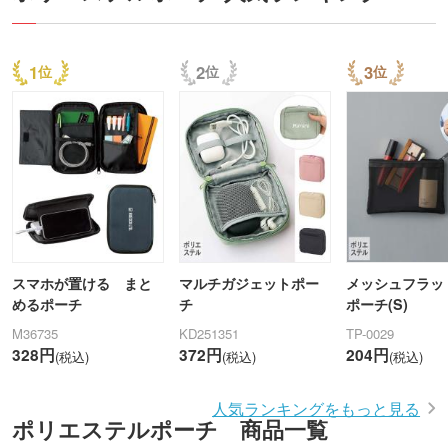
1
2
3
スマホが置ける まと
マルチガジェットポー
メッシュフラッ
めるポーチ
チ
ポーチ(S)
M36735
KD251351
TP-0029
328円
372円
204円
(税込)
(税込)
(税込)
人気ランキングをもっと見る
ポリエステルポーチ 商品一覧