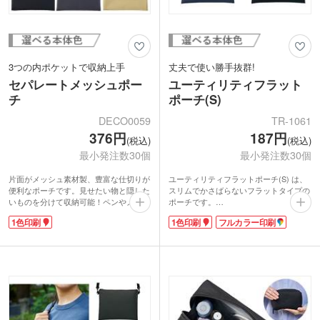
3つの内ポケットで収納上手
丈夫で使い勝手抜群!
セパレートメッシュポー
ユーティリティフラット
チ
ポーチ(S)
DECO0059
TR-1061
376円
187円
(税込)
(税込)
最小発注数30個
最小発注数30個
片面がメッシュ素材製、豊富な仕切りが
ユーティリティフラットポーチ(S) は、
便利なポーチです。見せたい物と隠した
スリムでかさばらないフラットタイプの
いものを分けて収納可能！ペンやメモ帳
ポーチです。
などをまとめる文具ポーチや、化粧ポー
コスメはもちろんティッシュやハンカ
1色印刷
1色印刷
フルカラー印刷
チとして多目的に使えます。テント生地
チ、充電ケーブルなどのモバイルグッズ
にも使用されているテントクロス生地は
にもピッタリの大きさ。ごちゃつきがち
撥水性があり、汚れも落としやすいのが
な小物をすっきり収納でき、マチ無しで
特徴。シンプルな色合いの本体色はブラ
バッグに入れてもかさばりません。
ック・ネイビー・ベージュの3色から選
厚手のポリエステル素材でとっても丈
べます。ポケット表面かポーチ裏面に1
夫!たくさん使っても安心です。ループ
色印刷が可能です。ショップのロゴを印
付きなのでファスナーも開けやすく、壁
刷しておしゃれなノベルティが作成でき
掛けもできちゃいます。
ます。
名入れも可能で1色印刷、フルカラー印