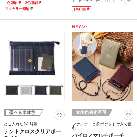
す。内ポケットがついており、たっぷり
1色印刷
2色印刷
ので普段は長く、レジャーや自転車でち
入る大容量なので、コスメポーチからト
ょっと出かけたい時は短くするなど、
フルカラー印刷
1色印刷
ラベル用の小物入れなど用途も色々。フ
様々なシチュエーションで役立つこと間
ァスナー部分がぐるっと長めについてい
違いなし!
るので、開口部が広くなっています。使
シンプルなデザインでミルキーベージ
いたいものをパッと見つけられ時短にも
ュ・ネイビーブルー・インクブラックの
なります。中身が飛び出さないストッパ
3色カラーから選べるので、男女問わず
ー付きで安心。
使用できます。
ポーチの表面の中心に1色で名入れがで
1色または2色印刷か、フルカラー転写で
きます。
のオリジナル印刷が可能です。ロゴやイ
男女問わずにお使いいただけるシンプル
ラストを印刷しておしゃれなオリジナル
デザイン。キャラクターグッズやスポー
グッズにするのはいかがでしょうか。
ツの応援グッズとしてもおすすめです。
どこ入れた?を解消
ファスナーと前ポケット付きで便
利
テントクロスクリアポー
バイロ／マルチポーチ