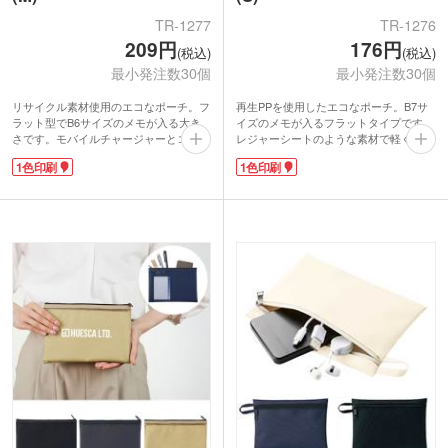
TR-1277
TR-1276
209円
176円
(税込)
(税込)
最小発注数30個
最小発注数30個
リサイクル素材使用のエコなポーチ。フ
再生PPを使用したエコなポーチ。B7サ
ラット型でB6サイズのメモが入る大き
イズのメモが入るフラットタイプです。
さです。モバイルチャージャーとコード
レジャーシートのような素材で軽くて水
を入れてガジェットポーチにしたり、ペ
に強いのが特徴。ポケットティッシュと
1色印刷
1色印刷
ンやメモなど文房具をまとめるのに最
一緒にリップや目薬を入れたり、筆記用
適。レジャーシートのような素材で水に
具と付箋を入れたり、ちょっとした雑貨
強いので、バスグッズを入れて旅行用ポ
を入れるのに最適です。
ーチにも！
ざっくりとした素材とマットなカラーリ
ざっくりとした素材とマットなカラーリ
ングがおしゃれ！ロゴを印刷するだけで
ングがおしゃれなアイテムです。ロゴを
いつもとは一味違うノベルティが制作で
印刷するだけで一味違うノベルティが制
きますよ。
作できますよ。