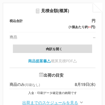
見積金額(概算)
円
税込合計
--
(1個あたり約
円)
商品
--
送料
--
※
北海道・沖縄・離島 別途
内訳を開く
円
税別合計
商品提案書
概算見積PDF
※
上記小計は税別です
出荷の目安
8
19
商品のみ
月
日(水)
(印刷なし)
入金・印刷データ確定後の納期です
出荷までのスケジュールを見る