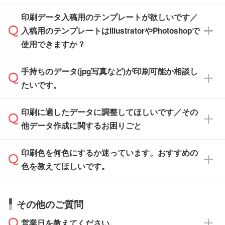
す。スタンプやテンプレートも豊富なので、デ
※土日祝日を除く営業日換算です。
印刷データ入稿用のテンプレートが欲しいです／
ザインソフトがなくても安心です。
IllustratorやPhotoshop、CLIP STUDIOなどのデ
※沖縄・離島は追加日数がかかります。
入稿用のテンプレートはIllustratorやPhotoshopで
ザインソフトでこだわりのデザインを作成した
また、「
データ作成サービス
」もご利用いただ
使用できますか？
い方は、
完全データ入稿
がおすすめです。
けます。ご希望の文言・書体・印刷色をお知ら
「.ai」形式または「.psd」形式で保存し、お見
せいただければ、弊社にて無料でデザインデー
積・ご注文フォームにアップロードしてご入稿
手持ちのデータ(jpg写真など)が印刷可能か相談し
一部商品は入稿用テンプレートのご用意があり
タを1点作成いたします。
ください。
たいです。
ます。各商品ページの『印刷方法・テンプレー
ト』からダウンロードをお願いいたします。
ご入稿後は経験豊富なスタッフがデータに不備
印刷に適したデータに調整してほしいです／その
入稿用のテンプレートはPDF形式ですが、
印刷に適したデータ・解像度かどうか、担当ス
がないかチェックし、お客様と確認してから印
IllustratorやPhotoshopで開いてご利用いただけ
他データ作成に関するお困りごと
タッフが事前に確認いたします。
刷に進みますので、ご安心ください。
ます。詳しい手順は「
入稿テンプレートの使い
データはお見積・ご注文・
お問い合わせフォー
方
」をご確認ください。
印刷色を何色にするか迷っています。おすすめの
ム
へ添付いただくか、担当スタッフ宛にメール
データ作成でお困りの際には、担当スタッフが
でお送りください。
色を教えてほしいです。
サポートいたしますのでお気軽にご相談くださ
仕上がりに影響しそうな点もチェックいたしま
い。
すので、データのご相談だけでもお気軽にお問
お問い合わせフォーム
や、見積/注文フォーム
お見積・ご注文・
お問い合わせフォーム
からご
その他のご質問
い合わせください。
から添付してお送りください。
相談いただきますと、担当スタッフがお客様の
ご希望や商品の本体色を確認し、印刷色をご提
営業日を教えてください。