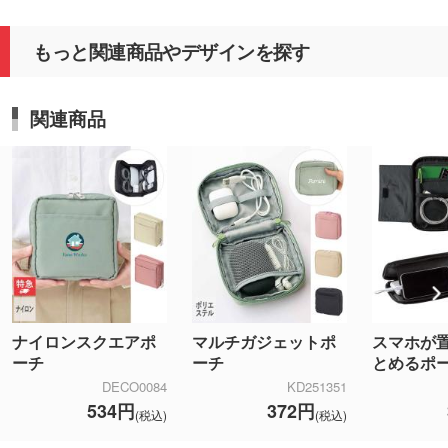
もっと関連商品やデザインを探す
関連商品
ナイロンスクエアポ
マルチガジェットポ
スマホが
ーチ
ーチ
とめるポ
DECO0084
KD251351
534円
372円
(税込)
(税込)