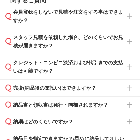
関するご質問
会員登録をしないで見積や注文をする事はできま
すか？
スタッフ見積を依頼した場合、どのくらいでお見
可能です。見積・注文フォームにて『ゲストの
積が届きますか？
まま進む』ボタンからお進みのうえ、ご依頼く
ださい。
クレジット・コンビニ決済および代引きでの支払
通常、翌営業日までにお送りしております。混
いは可能ですか？
雑状況によっては、お時間をいただくこともご
ざいます。予めご了承ください。土日祝日にご
売掛(納品後の支払い)はできますか？
依頼いただいた場合は、翌営業日以降のご連絡
銀行振込のみのご対応となります。
となります。
納品書と領収書は発行・同梱されますか？
基本的には先入金をお願いしておりますが、自
治体・行政機関・学校・病院・上場企業様 な
納期はどのくらいですか？
どの場合は、月末締め翌月末払いに対応可能で
納品書・領収書は ご依頼をいただいた場合の
す。
み発行しております。商品への同梱はしておら
納品日を指定できますか？/早めに納品してほしい
ず、通常はPDFデータをメール添付でお送りし