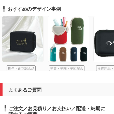
おすすめのデザイン事例
周年・創立記念品
卒業・卒園・卒団記念
挨拶粗品・
よくあるご質問
ご注文／お見積り／お支払い／配送・納期に