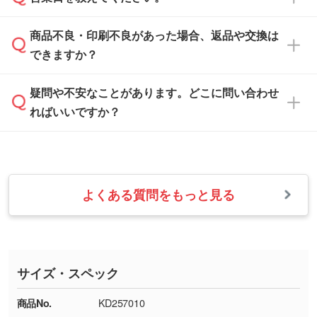
なお、印刷用データの作り方に関する詳細は、
・解像度の低いデータをトレース/調整してほ
案させていただきます。
「
完全データ入稿
」をご参照ください。
しい
本体色がブラック、ネイビーなど濃色の場合は
商品不良・印刷不良があった場合、返品や交換は
営業日は平日の10:00～18:00で、土日祝日はお
解像度の低い画像や、手書きのイラスト、写真
白色か淡い色の印刷色をおすすめしておりま
できますか？
休みとなります。注文・見積・お問い合わせ
などを、印刷に適したベクターデータに変換し
す。
は、土日祝日でもお送りいただければ、出社後
ます。→
詳しく見る
本体色がナチュラルなど淡色の場合、印刷をく
疑問や不安なことがあります。どこに問い合わせ
速やかに対応いたします。
お手数をお掛けいたしますが、至急担当スタッ
っきりと目立たせたいときは濃い印刷色が、柔
ればいいですか？
フまでご連絡ください。商品の状況を確認し、
・フルカラーデータを1色に変換してほしい
らかい雰囲気にしたいときは淡い印刷色が映え
改めてご案内いたします。
シルク印刷、レーザー彫刻など印刷方法にあわ
ます。
せて、フルカラーのデータを1色になおしま
お問い合わせフォームをご利用ください。1営
【返品・交換の対象】
す。→
詳しく見る
業日以内に担当スタッフよりメールにてご連絡
また、お選びいただいた印刷色が本体色に合わ
・お届け時に商品が損傷・故障している場合
いたします。
ない場合や仕上がりに影響しそうな場合は、ス
よくある質問をもっと見る
・ご注文と異なる商品が届いた場合
・1色印刷でグラデーションや濃淡を表現した
お急ぎの場合はお電話でのご質問も受け付けて
タッフから別の色をご案内することもございま
・印刷不良があった場合
い
おります。下記電話番号までお問い合わせくだ
す。
※印刷不良は原則として“再印刷”でご対応させ
網点という技法で濃淡を表現することができま
さい。
ていただいております。
す。濃淡の差が分かるデータに調整いたしま
サイズ・スペック
※詳しくは「
商品の良品基準について
」をご覧
す。→
詳しく見る
TEL：0422-29-9911 営業時間10:00～
ください。
18:00(土日祝日除く)
商品No.
KD257010
・コーポレートカラーを使って印刷したい／印
お問い合わせフォームはこちら