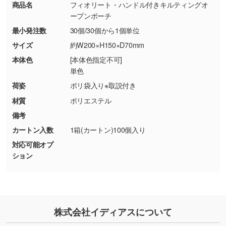
商品名
フィオリート・ハンドル付きキルティングオ
【返品・交換ができない場合】
刷色にこだわりがある
ープンポーチ
・お客様の元で商品を加工された場合、または
DIC・PANTONEなどのカラーチップの指定や、
最小発注数
30個/30個から1個単位
商品が破損した場合
現物支給による色指定も承っております。→
詳
・商品到着後7日以上経過している場合
しく見る
サイズ
約W200×H150×D70mm
・お客様のご都合による返品・交換依頼(商
本体色
[本体色指定不可]
品・色・数量などの注文間違い等)
・背景がある画像からキャラクター部分だけを
単色
使いたいです
荷姿
ポリ袋入り※取説付き
シンプルな背景のデータや、使いたいキャラク
材質
ポリエステル
ター部分の輪郭がはっきりしているデータは切
備考
り抜き処理が可能です。→
詳しく見る
カートン入数
1箱(カートン)100個入り
対応可能オプ
・持っているデータの背景が足りない／塗り足
ション
しの作り方が分からない
印刷したいデータが印刷範囲よりも小さい場
合、シンプルな色・柄の背景であれば拡張が可
能です。→
詳しく見る
株式会社イディアスについて
・デザインにQRコードを入れたい／QRコード