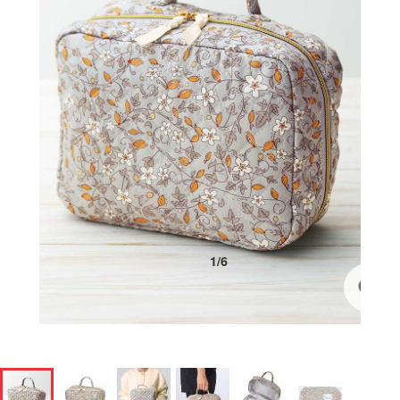
1
/
6