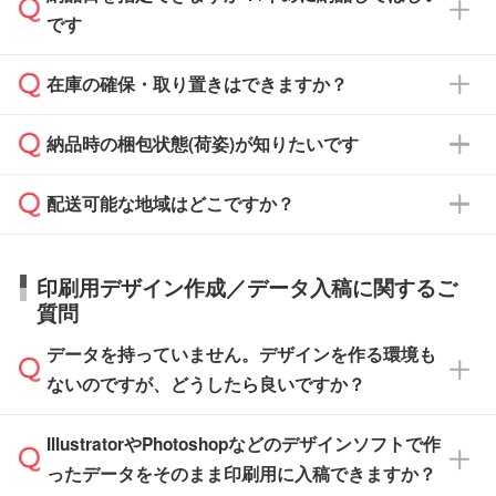
・印刷する場合(500個程度)
また、卒業・卒園記念品で対策委員会や個人様
です
ます。
ご入金、イメージ画像の校了から約2週間～2
からご注文いただく場合でも、お支払い元が学
原本の郵送をご希望の場合は、担当スタッフま
週間半でご納品いたします。
校や幼稚園・保育園であれば、同様の条件でご
たは注文フォームの『ご注文に関する備考欄』
在庫の確保・取り置きはできますか？
ご希望の納期がある場合は、お問い合わせ・お
対応できる場合がございます。
よりお知らせください。
・商品のみ注文する場合(サンプル購入を含む)
見積もり・ご注文時にその旨をお知らせくださ
ご希望の際は担当スタッフまでお気軽にご相談
ご入金確認後、1～2営業日で出荷いたしま
納品時の梱包状態(荷姿)が知りたいです
い。
ご入金確認後に在庫を確保し、注文確定のご連
ください。
す。
在庫状況や印刷スケジュールを確認のうえ、対
絡を致します。ご入金いただくまで在庫の確保
応が可能かご案内いたします。
配送可能な地域はどこですか？
はできかねますので予めご了承ください。
商品によって異なります。各ページにある商品
納期は商品や数量、印刷方法、ご納品場所、在
また、お急ぎで印刷をご希望の場合は、最短5
詳細の荷姿欄をご確認ください。
庫の有無によって異なります。正確な日程はス
営業日で出荷可能な商品もご用意しておりま
【箱入り】 商品がひとつずつ箱に入っていま
日本全国へお届けが可能です。なお、海外への
タッフまでお問い合わせください。
印刷用デザイン作成／データ入稿に関するご
す。>>
対象商品はこちら
す。(白箱、化粧箱、ブリスターパックなど)
直接納品は行っておりませんので予めご了承く
質問
※最短出荷日は商品によって異なります。各商
【袋入り】 商品がひとつずつ袋に入っていま
ださい。
また、商品ページ内の「出荷までのスケジュー
品ページにてご確認ください
す。(透明袋、デザイン袋など)
データを持っていません。デザインを作る環境も
ル」に注文予定日をご入力いただくと、おおよ
【個包装なし】 個包装がされていない状態で
ないのですが、どうしたら良いですか？
その締切日や出荷目安をご確認いただけます。
納品します。
商品在庫や印刷ラインを確保するためにも、商
※化粧箱から白箱への入れ替えや、オリジナル
IllustratorやPhotoshopなどのデザインソフトで作
品が決まりましたらお早めのご発注をお願いい
無料の「
デザインシミュレーター
」を使えば、
箱の作成は原則承っておりません。
たします。
ったデータをそのまま印刷用に入稿できますか？
PCやスマホから簡単にデザインを作成できま