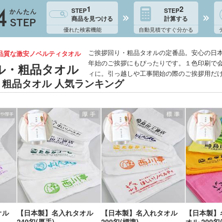
1
2
STEP
STEP
商品を見つける
計算する
優れた検索機能
自動見積ですぐ分かる
ご挨拶回り・粗品タオルの定番品。安心の日
品質な激安ノベルティタオル
年始のご挨拶にもぴったりです。１色印刷で
ル・粗品タオル
ィに。引っ越しや工事開始の際のご挨拶用だ
粗品タオル 人気ランキング
オル
【日本製】名入れタオル
【日本製】名入れタオル
【日本製】
240匁(厚手)
200匁(標準)
オル 200匁