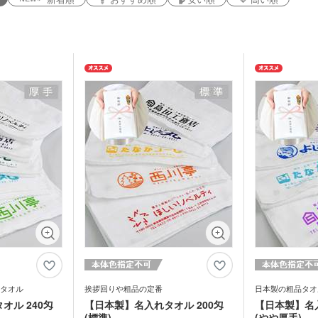
ルダー・革製
メタルキーホルダー・金属
木製
れ
おり
タッチ・シャー
製キーホルダー
キー
多色ペン
シャ
印鑑・印鑑ケース・スタン
電卓
ー
ー
壁掛けカレンダー
万年
ルダー・リフ
プ
ッチ
ホルダー
サインペン・筆ペン
マー
ブラー
記念品 マグカップ
記念
ステーショナ
鉛筆・鉛筆
ペンセット・文具セット
消し
オリ
ェイスタオル
オリジナルハンカチタオル
オル
ス
記念品 バッグ
記念
ペン
ンドタオル
オリジナルマフラータオル
オリ
ーショナリ
記念品 ボールペン・筆記
記念
具
電波時計
スタオル
名入れタオル・粗品タオル
ノベ
立て・フォト
記念品 モバイルバッテリ
記念
テリー・充電
ー・充電器
タッチペン
タブ
ナルタオル
ケース・ネー
記念品 キーホルダー
記念
マウスパッド
PC
スマ
ルスタンド
イヤホン・スピーカー
ロフ
ライト・LEDライト・懐中
タオル
挨拶回りや粗品の定番
日本製の粗品タオ
非常持出袋
ラジ
電灯
日傘
オル 240匁
【日本製】名入れタオル 200匁
【日本製】名入
マホケース
スマホリング
スマ
(標準)
(やや厚手)