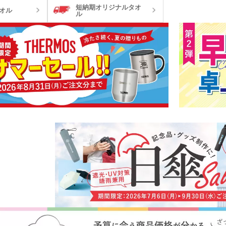
短納期オリジナルタオ
名入れ扇子）
オル
ル
ランケット
ノベルティブランケット
カイ
ウォーマー他
食料品・調味料（グルメギ
菓子
フト・既製品）