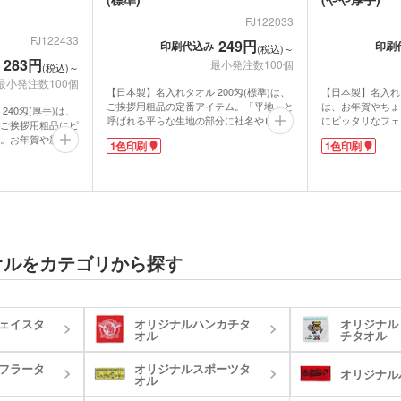
傘カバー・雨具
レクター
防犯ブザー・ホイッスル
アル
FJ122033
・タブレット
FJ122433
249円
印刷代込み
印刷
ラン
(税込)～
ー・スプーン
オリジナル コースター
283円
箱・
最小発注数100個
(税込)～
最小発注数100個
ム・ピクチャ
【日本製】名入れタオル 200匁(標準)は、
【日本製】名入れタ
ライト・ランタン
ウェ
ご挨拶用粗品の定番アイテム。「平地」と
は、お年賀やちょ
キッチン 消耗品
キッ
240匁(厚手)は、
呼ばれる平らな生地の部分に社名やロゴを
にピッタリなフェ
ご挨拶用粗品にピ
印刷し、PR効果を高められます。大型ラ
業発祥地」として
。お年賀や新規開
健康グッズ
ミラ
1色印刷
1色印刷
ボックスティ
イブイベントや人気アーティストのオリジ
厚みのある生地感
ン問わず配布でき
掃除・洗濯グッズ
バス
ナルタオルグッズとして販売されて話題
するのにも安心の
ングッズ
「タオル産業発祥
に!
したてでも吸水性
(オリジナル印
。おろしたてでも
マスク(既製品)
マス
名入
生地は「タオル産業発祥地」として有名な
作られています。
法」で作られてい
マスクケース
泉州産。タオルが織り上がった後で不純物
「平地」と呼ばれ
刷)
ドライバー・工具
消臭
などを取り除く「後晒し製法」です。おろ
社名やロゴを1色
な生地の部分に、
レジャーシート・折りたた
食器・調理器具
ラン
したてでも吸水性が良く清潔感もありま
に使える商品なの
宣伝効果抜
みチェア
関連グッズ
メディカル・エチケットグ
す。標準的な厚みで、かさばりにくく持ち
レトロ感を押し出
しやすいのもポイン
)
日傘(
オルをカテゴリから探す
ッズ
歩きやすい生地感です。のしを付けて年末
ャラクターグッズ
グハンガー他
野外ライブイベン
年始や周年記念品、工事関係のご挨拶にい
すめです。
ズ
カー用品
スポ
として販売するの
グ
マルチツール・双眼鏡他
かがでしょうか。
パック・氷の
ハンディファン・ハンディ
ェイスタ
オリジナルハンカチタ
オリジナル
クー
扇風機
オル
チタオル
フラータ
オリジナルスポーツタ
ちわ
ノベルティうちわ
オリジナル
オル