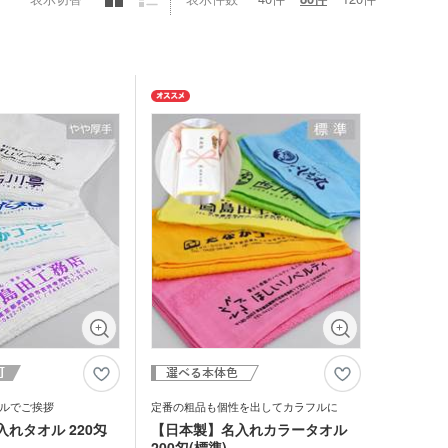
キーホルダー・ウッド
ホルダー
ープペン
・レターカッター・ホ
カレンダー
キス他
カー・蛍光ペン
品 ボトル・水筒
ゴム・修正テープ
ジナルミニハンカチタ
品 時計
ジナルスポーツタオル
品 タオル
ルティタオル
品 USBグッズ
レットケース
品 防災グッズ
クリーナー
ホクリーナー・マイク
ァイバークロス
ルでご挨拶
定番の粗品も個性を出してカラフルに
オ
れタオル 220匁
【日本製】名入れカラータオル
ホ関連アクセサリー
200匁(標準)