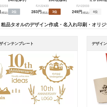
122233
FJ122433
FJ122033
円
283円
249円
2位
3位
4位
(税込)
(税込)
(税込)
・粗品タオルのデザイン作成・名入れ印刷・オリジ
ザインテンプレート
デザイ
折りたたみバ
コットントートバッグ(～
キャ