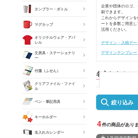
ッグ
企業や団体のロゴ、
タンブラー・ボトル
刷できます。
これからデザインを
キャンバスポ
巾着・リュッ
ートを多数ご用意し
マグカップ
ック
活用ください。
ステンレスタ
ルミタンブラ
デニムポーチ
オリジナルウェア・アパ
ランチトート
レル
デザイン・入稿デー
陶器マグカッ
カップ
デザインテンプレー
保冷・保温タ
文房具・ステーショナリ
コスメポーチ
ジュートバッ
ー
オリジナルTシ
リネンバッグ
長袖)
ステンレスマ
クリアボトル
付箋（ふせん）
名入れタオル
クボトル
スクエアトー
メモ帳
オリジナルロ
クリアファイル・ファイ
ャツ
ル
水筒・魔法瓶
オリジナル付
ロープハンド
クリップ
絞り込み
ペン・筆記用具
短納期タンブ
オリジナルク
キーホルダー
クリーナー
4
件の商品があり
フリクション
短納期クリア
名入れカレンダー
カードケース
人気
(販売件数)
順