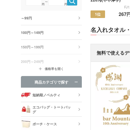
～
円
円
FJ
267
1位
～99円
名入れタオル
100円～149円
150円～199円
無料で使えるデ
200円～249円
価格帯を開く
商品カテゴリで探す
短納期ノベルティ
エコバッグ・トートバッ
グ
ポーチ・ケース
エコバッグ・