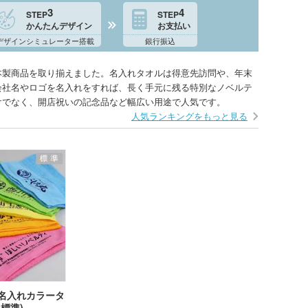
3
4
STEP
STEP
かんたんデザイン
お支払い
デザインシミュレーター搭載
銀行振込
本製商品を取り揃えました。名入れタオルは得意先訪問や、年末
会社名やロゴを名入れをすれば、長く手元に残る特別なノベルテ
けでなく、開店祝いの記念品など幅広い用途で人気です。
人気ランキングをもっと見る
名入れカラータ
(標準)