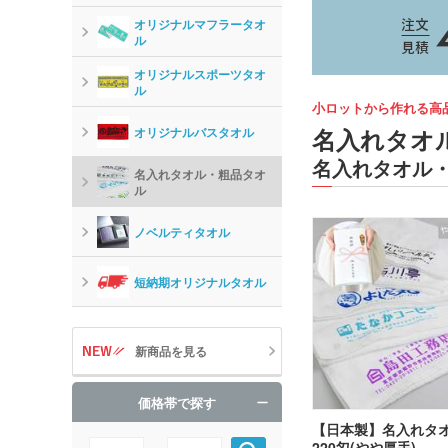
オリジナルマフラータオ
ル
オリジナルスポーツタオ
ル
小ロットから作れる高
名入れタオ
オリジナルバスタオル
名入れタオル・
名入れタオル・粗品タオ
ル
ノベルティタオル
短納期オリジナルタオル
新商品を見る
価格帯で探す
【日本製】名入れタ
220匁(やや厚手)