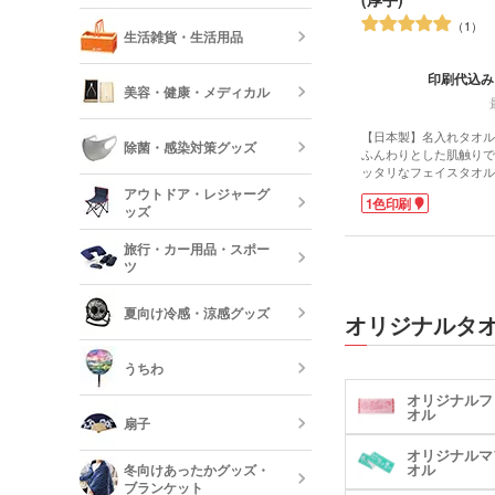
傘
反射板・リフ
1
生活雑貨・生活用品
短納期スマホ
グッズ
箸・カトラリ
印刷代込み
美容・健康・メディカル
フォトフレー
ーボード
食器
【日本製】名入れタオル 
除菌・感染対策グッズ
ふんわりとした肌触りで
ッタリなフェイスタオル
美容・コスメ
ティッシュ・
拓の営業用など、シーズ
アウトドア・レジャーグ
ッシュ
1色印刷
短納期キッチ
る定番商品です。生地は
ッズ
名入れマスク
地」として有名な泉州産
吸水性が良い「後晒し製
刷)
コスメポーチ
旅行・カー用品・スポー
収納グッズ
ます。
ツ
「平地」と呼ばれる平ら
アウトドア 
社名やロゴを印刷すれば
ハンド・除菌
夏向け冷感・涼感グッズ
群!OPP袋入りで手渡
マスク(既製品
オリジナルタ
靴べら・バッ
トです。アーティストや
トラベルグッ
トのひと味違ったグッズ
レジャーバッ
もおすすめ。
うちわ
保冷剤・冷却
オリジナルフ
う
オル
扇子
オリジナルマ
オリジナルう
オル
冬向けあったかグッズ・
ブランケット