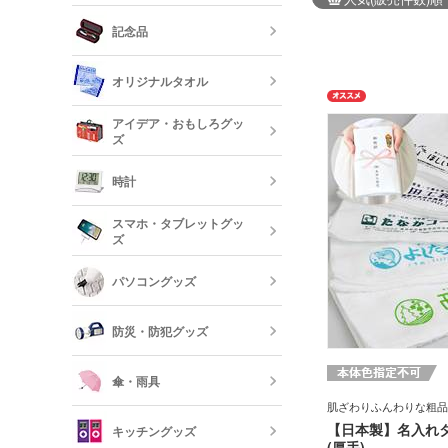
レザーキーホ
ダー・名刺入
多機能ペン(
キーホルダー
記念品
プペン付など)
定規・メジャ
卓上カレンダ
反射板キーホ
オリジナルタオル
レクターキー
万年筆
記念品 タン
短納期文房具・
アイデア・おもしろグッ
リー
ズ
クレヨン・色
オリジナルフ
記念品 グラ
時計
短納期ボール
オリジナルハ
スマホ・タブレットグッ
記念品 ステ
ズ
ー・文房具
時計
パソコングッズ
オリジナルバ
記念品 写真
モバイルバッ
フレーム
器
防災・防犯グッズ
短納期オリジ
記念品 印鑑
USBグッズ
ムペン・朱肉
スマホモバイ
傘・雨具
肌ざわりふんわりな粗品
防災セット・
記念品 傘・
【日本製】名入れタ
キッチングッズ
モバイル ス
(厚手)