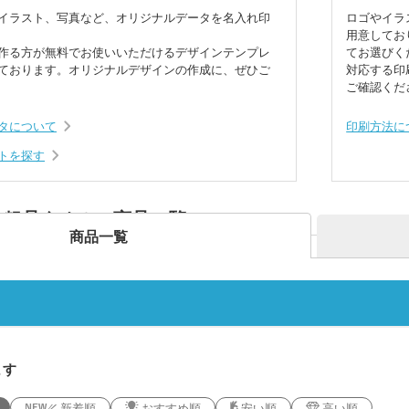
7oz)
(8oz
イラスト、写真など、オリジナルデータを名入れ印
ロゴやイラ
用意してお
作る方が無料でお使いいただけるデザインテンプレ
てお選びく
ーチ
ポリエステルポーチ
クリ
ク・ナップサ
保冷
不織布トートバッグ
ております。オリジナルデザインの作成に、ぜひご
対応する印
グ
ご確認くだ
ンブラー・ア
台紙タンブラー（カスタム
プラ
ー
デザインタンブラー）
本革・レザー調ポーチ
フラ
バッグ
サコッシュ
マル
タについて
印刷方法に
プ・磁器マグ
プラ
ガラスマグカップ
ステンレスボトル・マグボ
アル
バン
トを探す
ンブラー
スマホショルダー・スマホ
トル
ボト
短納
グ・コットン
ポーチ
デニムバッグ
おし
ャツ(半袖・
オリジナルポロシャツ(半
オリ
袖・長袖)
ドラ
グカップ
湯のみ
・プラスチッ
スープジャー・フードポッ
ミニ
・粗品タオル 商品一覧
ト
ル
オーガニックコットンバッ
ト
ポリ
商品一覧
ノート・手帳
マグ
ンT・長袖Tシ
グ
オリジナルキッズウェア
オリ
オリジナルグラス・ビアグ
ボト
ラス
トル
箋
ノベルティ付箋
短納
短納期エコバッグ・トート
バインダー・クリップボー
ルバッグ
フォ
バッグ・巾着
ド
名入れクリアファイル（箔
ドキ
ラー・ボトル
リアファイル
押し・シルク）
の他
ペンケース・筆箱
ペン
ます
ジェットストリーム
ボール
ファイル
・カードホル
ブッ
ケース・マルチケース
新着順
おすすめ順
安い順
高い順