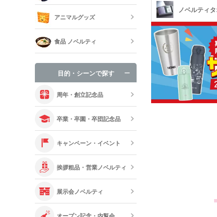
既製品扇子（
ノベルティタ
アニマルグッズ
オリジナルブ
食品 ノベルティ
手袋・ネック
目的・シーンで探す
オリジナルお
周年・創立記念品
卒業・卒園・卒団記念品
キャンペーン・イベント
挨拶粗品・営業ノベルティ
展示会ノベルティ
オープン記念・内覧会