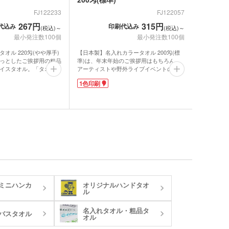
ミブランケット他
FJ122233
FJ122057
267円
315円
代込み
印刷代込み
チボックス・お弁当
(税込)～
(税込)～
フードポット
最小発注数100個
最小発注数100個
オル 220匁(やや厚手)
【日本製】名入れカラータオル 200匁(標
ットティッシュ
っとしたご挨拶用の粗品
準)は、年末年始のご挨拶用はもちろん、
チン雑貨
イスタオル。「タオル産
アーティストや野外ライブイベントのグッ
有名な泉州産です。やや
ズにもおすすめのフェイスタオル。鮮やか
ー
1色印刷
で、のしを付けてお渡し
なカラーでインパクト抜群です。「平地」
グッズ
日本製クオリティ。おろ
と呼ばれる平らな生地の部分に社名やロゴ
が良い「後晒し製法」で
を印刷できるので、より貰った人の印象に
クケース
れマスク(オリジナル印
残ります。レトロな雰囲気がむしろ新し
る平らな生地の部分に、
く、若い世代にも人気です。
・芳香剤・アロマ
で印刷できます。日常的
「タオル産業発祥地」として有名な泉州産
タン
で宣伝効果抜群!あえて
の生地で品質面も安心。おろしたてでも吸
して、ライブグッズやキ
水性が良い「後晒し製法」で作られていま
UV対策)
として販売するのもおす
す。のしを付ければ高級感や特別感もアッ
プ!
ーツ
ミニハンカ
オリジナルハンドタオ
ルタオル
ル
名入れタオル・粗品タ
バスタオル
オル