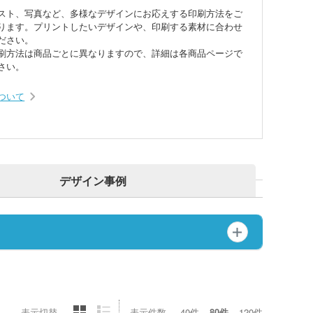
～)
スト、写真など、多様なデザインにお応えする印刷方法をご
ります。プリントしたいデザインや、印刷する素材に合わせ
ださい。
ア・ビニールポーチ
バッグ・レジかごバッ
刷方法は商品ごとに異なりますので、詳細は各商品ページで
さい。
スチックタンブラー
ットポーチ
シェバッグ
ついて
スチックマグカップ・
ミボトル・マウンテン
ブーマグカップ
ル（カラビナ付）
期ポーチ
ゃれトートバッグ
ジナルドライTシャツ・
イウェア(半袖・長袖)
ボトル・ポケットボト
エステルトートバッグ
デザイン事例
ネット
ジナルユニフォーム
ルホルダー・ペットボ
ホルダー
期付箋（ふせん）
トフレーム
ュメントファイル・そ
ファイル
立て・トレイ
ペン(単色)
クカバー・ルーペ・し
表示切替
表示件数
40件
80件
120件