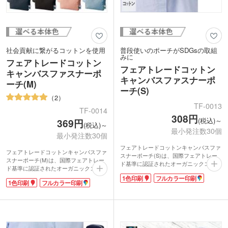
社会貢献に繋がるコットンを使用
普段使いのポーチがSDGsの取組
みに
フェアトレードコットン
フェアトレードコットン
キャンバスファスナーポ
キャンバスファスナーポ
ーチ(M)
ーチ(S)
2
TF-0013
TF-0014
308円
(税込)～
369円
(税込)～
最小発注数30個
最小発注数30個
フェアトレードコットンキャンバスファ
フェアトレードコットンキャンバスファ
スナーポーチ(S)は、国際フェアトレー
スナーポーチ(M)は、国際フェアトレー
ド基準に認証されたオーガニックコット
ド基準に認証されたオーガニックコット
ンのポーチ。約10オンスのしっかりした
ンのポーチ。SDGsの取組みに貢献でき
1色印刷
フルカラー印刷
生地です。SDGsの取組みを意識したノ
1色印刷
フルカラー印刷
るノベルティです。約10オンスの生地で
ベルティが製作できます。
しっかりとした厚みがあります。
コロンとした可愛いスクエア型で、コス
マチや開け口が大きく、物を出し入れし
メや衛生用品などを入れておくのにピッ
やすいです。コスメグッズやステーショ
タリ!開け口が広く出し入れしやすいで
ナリー、モバイルバッテリーなど様々な
す。持ち運びに便利なハンドルも付いて
物を収納できます。ハンドル付きなので