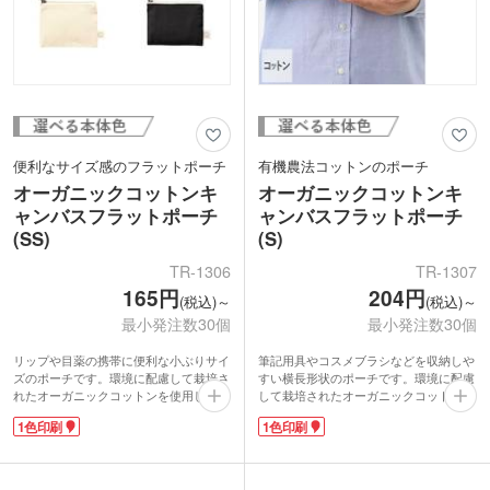
便利なサイズ感のフラットポーチ
有機農法コットンのポーチ
オーガニックコットンキ
オーガニックコットンキ
ャンバスフラットポーチ
ャンバスフラットポーチ
(SS)
(S)
TR-1306
TR-1307
165円
204円
(税込)～
(税込)～
最小発注数30個
最小発注数30個
リップや目薬の携帯に便利な小ぶりサイ
筆記用具やコスメブラシなどを収納しや
ズのポーチです。環境に配慮して栽培さ
すい横長形状のポーチです。環境に配慮
れたオーガニックコットンを使用してい
して栽培されたオーガニックコットンを
るので、SDGsの取組みを意識したノベ
使用しているので、SDGsの取組みを意
1色印刷
1色印刷
ルティが制作できます。かさばりにくい
識したノベルティが制作できます。マチ
フラットな形状で持ち歩きに便利。厚み
なしでかさばりにくく、持ち運びにも便
があり丈夫な10オンス生地です。
利。厚みがあり丈夫な10オンス生地で
ショップ名やブランドロゴを名入れする
す。