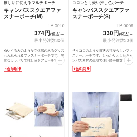
推し活に使えるマルチポーチ
コロンと可愛い推し色ポーチ
キャンバススクエアファ
キャンバススクエアファ
スナーポーチ(M)
スナーポーチ(S)
TP-0010
TP-0009
374円
330円
(税込)～
(税込)～
最小発注数30個
最小発注数30個
ぬいぐるみのような立体感のあるグッズ
サイコロのような形状の可愛らしいファ
も入れられるファスナーポーチです。豊
スナーポーチです。しっかりとしたキャ
富なカラバリで推し色をアピールできま
ンバス素材の生地で使い勝手抜群！取っ
す。お出かけにも持っていきやすい、し
手付きなので持ち運びにも便利です。コ
1色印刷
1色印刷
っかりとしたキャンバス素材です。ガバ
スメのような日常的に使うアイテムか
ッと開く形状で中身の出し入れがラクチ
ら、ぬいぐるみやアニメグッズなどの推
ン！コスメやスキンケア用品などを入れ
し活アイテムまでマルチに収納できま
れば、旅行用ポーチとしても活用できま
す。
す。持ち運びに便利な取っ手付きで実用
ポーチの表面に1色で印刷可能です。ロ
性抜群です。
ゴやショップ名だけでなく、イラストを
ポーチの表面に1色で名入れができま
印刷すればオリジナルグッズが簡単に制
す。アーティスト名やグループ名を印刷
作できます。カラバリ豊富なので、ライ
したオリジナルグッズや、ブランドロゴ
ブやイベントの物販グッズにぴったり！
を印刷したショップのノベルティなど
美容サロンやアパレルショップの周年記
様々な用途におすすめです。
念品などにもおすすめです。