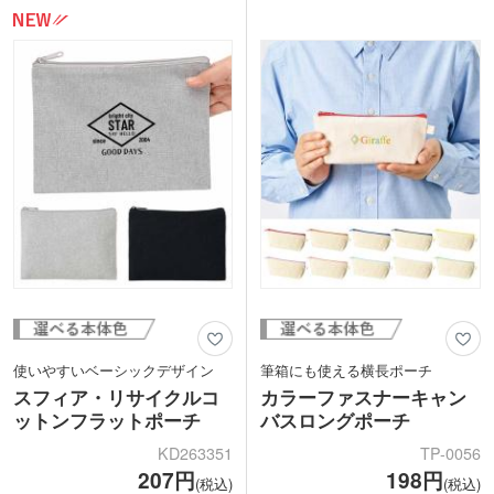
ループ付き。10色からお好きな色を選べ
製品を適正な価格で購入することで、そ
ます。
のような国の人々の生活改善や自立を支
1色・フルカラー印刷が可能。推し活グ
援する活動です。SDGs関連のキャンペ
ッズやアパレルブランドのロゴ入り販促
ーン販促品やフェアトレード関連フード
ノベルティとしておすすめです。SS、M
の案件など素材の特性を生かした案件な
サイズも展開中。
どにご提案いただけます。
使いやすいベーシックデザイン
筆箱にも使える横長ポーチ
スフィア・リサイクルコ
カラーファスナーキャン
ットンフラットポーチ
バスロングポーチ
KD263351
TP-0056
207円
198円
(税込)
(税込)