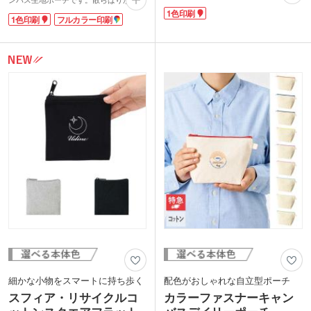
びにアクセサリーのように揺れる、上品
小物の整理には欠かせないアイテム。い
1色印刷
なタッセルがポイント。表面への1色印
1色印刷
フルカラー印刷
くつあっても邪魔になりませんね。
刷が可能です。シンプルなデザインなの
シンプルなポーチも印刷一つでオリジナ
で、ブランドロゴや会社名が映えます。
ルのカワイイポーチにも変身します。雑
ポーチはシーズン問わず高い人気を誇る
貨店や美容院などのノベルティにいか
定番のノベルティ。トレンドを意識した
が?
おしゃれで使い勝手の良いデザインで、
長く愛用していただけます。
細かな小物をスマートに持ち歩く
配色がおしゃれな自立型ポーチ
スフィア・リサイクルコ
カラーファスナーキャン