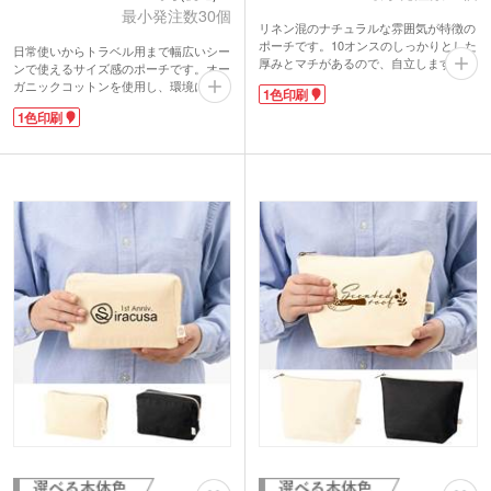
最小発注数30個
リネン混のナチュラルな雰囲気が特徴の
ポーチです。10オンスのしっかりとした
日常使いからトラベル用まで幅広いシー
厚みとマチがあるので、自立します。大
ンで使えるサイズ感のポーチです。オー
きめのファスナーも使いやすいポイン
ガニックコットンを使用し、環境に配慮
1色印刷
ト。ペンケースとしても使用できる横幅
されて作られているのもポイント。厚み
です。
1色印刷
があり丈夫な10オンス生地です。モバイ
1色印刷で名入れが可能。使い勝手の良
ルバッテリーやスマホスタンドを入れて
いサイズのポーチは、アパレルや美容関
もよし、アメニティグッズを入れてもよ
係での女性向けノベルティとして人気で
しな万能アイテムです。
す。ポストイン可能サイズで配送でのキ
シンプルな1色印刷で名入れできます。
ャンペーンにもおすすめです。
アーティストのコンサートグッズや、同
人イベントのノベルティなどにぴったり
です。