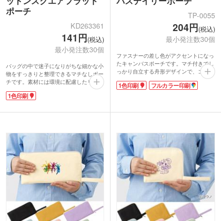
ットンスクエアフラット
バスデイリーポーチ
ポーチ
TP-0055
KD263361
204円
(税込)
141円
最小発注数30個
(税込)
最小発注数30個
ファスナーの差し色がアクセントになっ
たキャンバスポーチです。マチ付きでし
バッグの中で迷子になりがちな細かな小
っかり自立する舟形デザインで、コスメ
物をすっきりと整理できるマチなしポー
や小物をたっぷり収納できる使い勝手の
チです。素材には環境に配慮したリサイ
1色印刷
フルカラー印刷
良さが魅力です。サイドループ付きでキ
クルコットンを採用し、しっかりとした
ーホルダーやチャームも付けられ、アレ
1色印刷
厚みとしなやかさを両立しています。グ
ンジを楽しめます。
レーとブラックの2色展開。使う人を選
1色印刷・フルカラー印刷のどちらにも
ばないベーシックなデザインが魅力で
対応しており、シンプルでナチュラルな
す。
ボディは名入れデザインがよく映えま
表面への1色印刷によるオリジナル名入
す。企業やチーム、推しのテーマカラー
れが可能。実用性が高く、コストパフォ
に合わせたオリジナルグッズ制作にもお
ーマンスにも優れたオリジナル販促品を
すすめです。
作成できます。