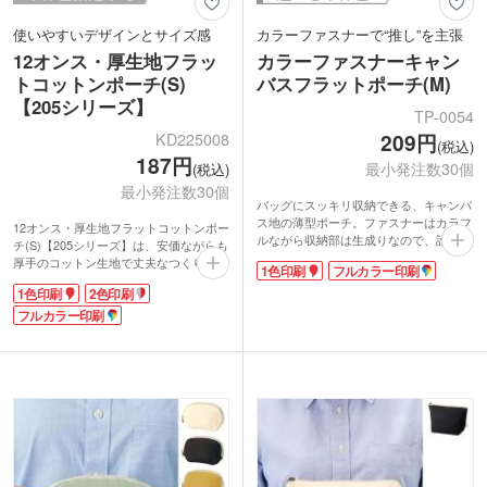
使いやすいデザインとサイズ感
カラーファスナーで“推し”を主張
12オンス・厚生地フラッ
カラーファスナーキャン
トコットンポーチ(S)
バスフラットポーチ(M)
【205シリーズ】
TP-0054
KD225008
209円
(税込)
187円
最小発注数30個
(税込)
最小発注数30個
バッグにスッキリ収納できる、キャンバ
ス地の薄型ポーチ。ファスナーはカラフ
12オンス・厚生地フラットコットンポー
ルながら収納部は生成りなので、誰もが
チ(S)【205シリーズ】は、安価ながらも
使いやすいデザインです。A5ノートが入
厚手のコットン生地で丈夫なつくりにな
1色印刷
フルカラー印刷
る大きめサイズで、歯ブラシセットやヘ
っているのが特徴です。コスメポーチと
アブラシ、ミニスプレーボトルなどを入
1色印刷
2色印刷
して活用したり、モバイルバッテリーや
れてお泊り用ポーチにも。チャームやキ
USBケーブルなどをまとめて収納してお
フルカラー印刷
ーホルダーでカスタム自在のループ付き
くのにピッタリ!ファスナー付きなの
です。
で、中身が飛び出す心配もありません。
1色やフルカラーでロゴやイラストを印
センター部分にオリジナル印刷可能で
刷可能。アパレルの購入特典や、いつも
す。名入れが映えるシンプルなデザイン
持ち歩く推し活グッズにおすすめです。
なので、ロゴや企業名を印刷すれば販促
SS、Sサイズも展開中。
効果が期待できます。ショップの開店記
念や、イベントのオリジナルグッズにい
かがでしょうか。