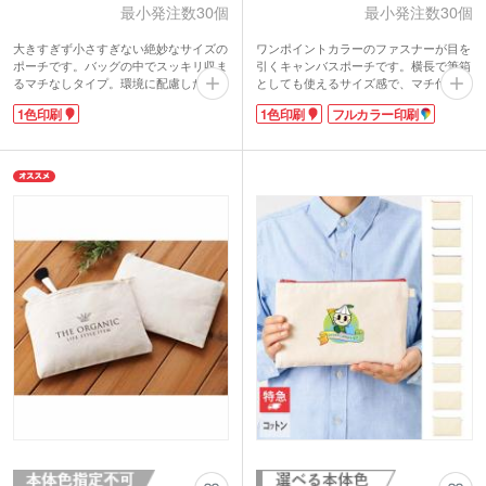
最小発注数30個
最小発注数30個
大きすぎず小さすぎない絶妙なサイズの
ワンポイントカラーのファスナーが目を
ポーチです。バッグの中でスッキリ収ま
引くキャンバスポーチです。横長で筆箱
るマチなしタイプ。環境に配慮したリサ
としても使えるサイズ感で、マチ付きの
イクルコットン製で、しっかりとした厚
ためしっかり自立する舟形デザイン。コ
1色印刷
1色印刷
フルカラー印刷
みがありながらもしなやかさのある生地
スメや小物をすっきり収納できる使い勝
感です。グレーとブラックの2色展開
手の良さも魅力です。サイドループ付き
で、使う人を選ばないベーシックなデザ
でキーホルダーやチャームを付けてアレ
インが特徴。ビジネスからプライベート
ンジも楽しめます。
まで、あらゆるシーンに馴染み、長く愛
1色印刷・フルカラー印刷のどちらにも
用していただけます。
対応しており、シンプルでナチュラルな
表面への1色印刷が可能。シンプルなデ
ボディは名入れデザインがよく映えま
ザインで名入れが映えます。エコや
す。ライブやファンクラブグッズ、企業
SDGsに貢献する姿勢をスマートにアピ
やチーム、推しのテーマカラーに合わせ
ールできます。
たオリジナルグッズ制作にもおすすめで
す。