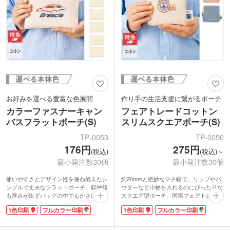
お好みを選べる豊富な色展開
作り手の生活支援に繋がるポーチ
カラーファスナーキャン
フェアトレードコットン
バスフラットポーチ(S)
スリムスクエアポーチ(S)
TP-0053
TP-0050
176円
275円
(税込)
(税込)～
最小発注数30個
最小発注数30個
使いやすさとデザイン性を兼ね備えたシ
約20mmと絶妙なマチ幅で、リップやパ
ンプルで丈夫なフラットポーチ。収納後
ウダーなど小物を入れるのにぴったりな
も厚みが出ずバッグの中でもかさばりま
スクエア型ポーチ。国際フェアトレード
せん。ステーショナリーやコスメポーチ
認証コットンラベル付きです。ファスナ
1色印刷
フルカラー印刷
1色印刷
フルカラー印刷
にぴったりなサイズ。さりげなく主張す
ーはコの字型に大きく開くため、ポーチ
るカラーファスナーがポイントです。キ
の中身が確認しやすいのがポイント。
ーホルダーやチャームを取り付けられる
フェアトレードとは発展途上国の原料や