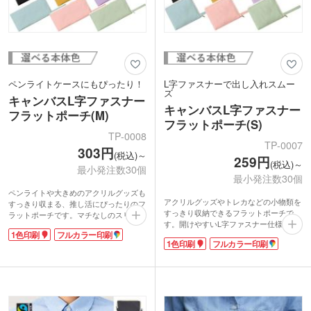
ペンライトケースにもぴったり！
L字ファスナーで出し入れスムー
ズ
キャンバスL字ファスナー
キャンバスL字ファスナー
フラットポーチ(M)
フラットポーチ(S)
TP-0008
TP-0007
303円
(税込)～
259円
(税込)～
最小発注数30個
最小発注数30個
ペンライトや大きめのアクリルグッズも
アクリルグッズやトレカなどの小物類を
すっきり収まる、推し活にぴったりのフ
すっきり収納できるフラットポーチで
ラットポーチです。マチなしのスリム形
す。開けやすいL字ファスナー仕様で、
状でバッグの中でかさばりにくく、イベ
1色印刷
フルカラー印刷
中身の出し入れがスムーズ。マチなしで
ントやライブにも気軽に持っていけま
1色印刷
フルカラー印刷
バッグの中でもかさばりにくいです。持
す。開けやすいL字ファスナー仕様で、
ち運びに便利な持ち手付きで、イベント
中身の出し入れがスムーズです。
やライブなどの推し活シーンにぴった
1色かフルカラーでロゴやイラストをプ
り！
リントできます。アーティストのライブ
表面に1色かフルカラーでロゴやイラス
グッズや、同人グッズの作成などにおす
トのプリントができます。ショップの購
すめです。カラーバリエーションが豊富