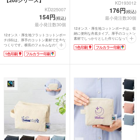
【205シリーズ】
KD193012
KD225007
176円
(税込)
154円
最小発注数30個
(税込)
最小発注数30個
12オンス・厚生地コットンポーチは、収
納に便利な舟底タイプ。厚手のコットン
12オンス・厚生地フラットコットンポー
素材でしっかりとした作りになっていま
チ(SS)は、厚手のコットン素材で丈夫な
す。ファスナー付きで中身が飛び出す心
つくりです。横長のフォルムなので、携
1色印刷
フルカラー印刷
配もありません。メイク道具を入れてコ
帯用のペンケースやコスメポーチとして
スメポーチに。目薬などの小物を入れて
1色印刷
フルカラー印刷
使えます。ウェットティッシュや除菌ス
持ち歩き用のポーチに。シンプルなデザ
プレーなど、ウイルス対策グッズをまと
インだからこそ様々な用途に使えます。
めて収納しておくのにもおすすめです。
名入れは1色かフルカラーでの印刷が可
センター部分に1色かフルカラーでの印
能です。ロゴやブランド名を印刷すれ
刷ができます。ロゴやショップ名を印刷
ば、ショップの開店記念品などのおしゃ
すれば、オリジナルのフラットポーチに
れなオリジナルグッズの制作ができま
大変身!安価なので、ショップの購入特
す。また、小ロットから作成できるので
典やキャンペーンの特典として活用でき
同人グッズにも人気の定番商品です。
ますよ。