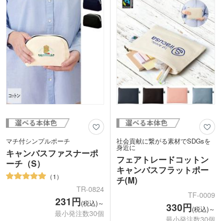
います。
持ち運びにも便利。
シンプルなロゴやショップ名などの印刷
シンプルなロゴやショップ名などの印刷
に適した1色か、インパクトのあるデザ
に適した1色、インパクトのあるデザイ
インが映えるフルカラーで名入れできま
ンが映えるフルカラーで名入れできま
す。雑貨店の購入特典や美容サロンの周
す。ショップの購入特典やオリジナルグ
年記念品などにおすすめです。
ッズ製作などにおすすめです。
マチ付シンプルポーチ
社会貢献に繋がる素材でSDGsを
身近に
キャンバスファスナーポ
フェアトレードコットン
ーチ（S）
キャンバスフラットポー
1
チ(M)
TR-0824
TF-0009
231円
(税込)～
330円
(税込)～
最小発注数30個
最小発注数30個