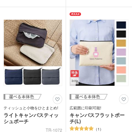
ものが透けません。コットンとリネンを
きで中身が飛び出す心配もありません。
合わせた素材は色味がおしゃれ。メール
中央部分に1色名入れができます。シン
便で送れるサイズと重量です。
プルなデザインだからこそロゴが美しく
1色印刷が可能。ショップ名やキャラク
引き立ち、高い販促効果を発揮します。
ターを印刷してオリジナルのポーチを作
おしゃれで実用的な開店記念やイベント
成できます。
の記念品に最適です。
ティッシュと小物をひとまとめ!
広範囲に印刷可能!
ライトキャンバスティッ
キャンバスフラットポー
シュポーチ
チ(L)
1
TR-1072