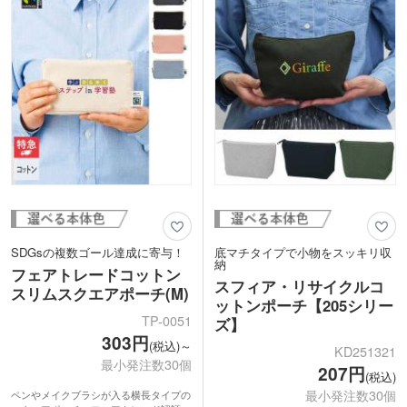
入特典のノベルティやオリジナルグッズ
で、お好きな本体色をお選びいただけま
などにおすすめです。豊富なカラーバリ
す。
エーションからお好きな本体色を選べま
す。
SDGsの複数ゴール達成に寄与！
底マチタイプで小物をスッキリ収
納
フェアトレードコットン
スフィア・リサイクルコ
スリムスクエアポーチ(M)
ットンポーチ【205シリー
TP-0051
ズ】
303円
(税込)～
KD251321
最小発注数30個
207円
(税込)
最小発注数30個
ペンやメイクブラシが入る横長タイプの