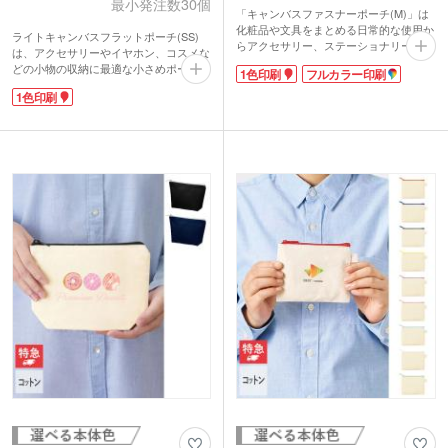
最小発注数30個
「キャンバスファスナーポーチ(M)」は
化粧品や文具をまとめる日常的な使用か
ライトキャンバスフラットポーチ(SS)
らアクセサリー、ステーショナリーなど
は、アクセサリーやイヤホン、コスメな
の持ち運びも便利できるポーチ。
どの小物の収納に最適な小さめポーチで
1色印刷
フルカラー印刷
人気のコットン素材でシンプルなデザイ
す。正方形のフォルムが新鮮で、すっき
ンは、ノベルティに最適です。名入れ部
1色印刷
りと洗練された印象です。コットン素材
分には転写印刷による4色(フルカラー)
なのでナチュラルな風合いとやさしい手
印刷も可能。ワンサイズ小さいSサイズ
触りもとっても魅力的。シンプルなので
もございますので用途に合わせてお選び
男女問わず使いやすいのもポイントで
ください。
す。ナチュラル、ネイビー、ナイトブラ
ックの人気の3色から選べます。
シルク1色印刷に対応。シンプルなデザ
インに名入れが映えます。オープン記念
品や購入特典はもちろん、イラストやキ
ャラクターを印刷してオリジナルグッズ
作成にもオススメです。