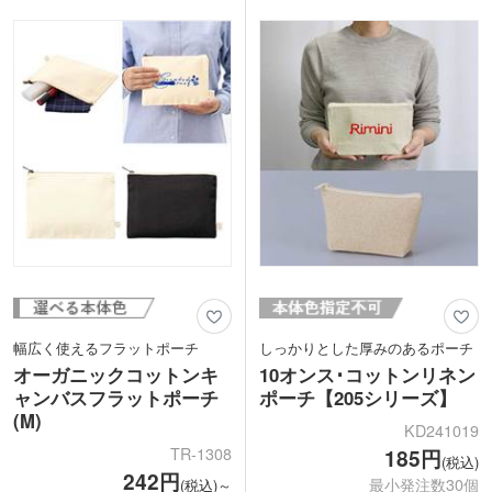
だけで、おしゃれなオリジナルグッズに
名入れは1色印刷が可能です。学校名や
なりますよ。コスメショップの購入特典
ブランドロゴを印刷するだけで、もらっ
や、美容サロンの開店記念品などにいか
て嬉しいオリジナルグッズになります。
がでしょうか。
オープンキャンパスの来場特典や雑貨店
の購入特典などにおすすめです。
幅広く使えるフラットポーチ
しっかりとした厚みのあるポーチ
オーガニックコットンキ
10オンス･コットンリネン
ャンバスフラットポーチ
ポーチ【205シリーズ】
(M)
KD241019
TR-1308
185円
(税込)
242円
最小発注数30個
(税込)～