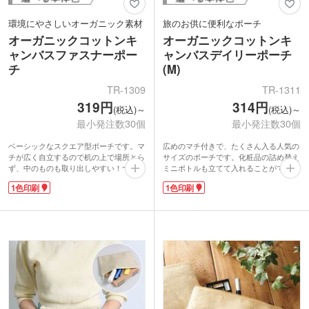
環境にやさしいオーガニック素材
旅のお供に便利なポーチ
オーガニックコットンキ
オーガニックコットンキ
ャンバスファスナーポー
ャンバスデイリーポーチ
チ
(M)
TR-1309
TR-1311
319円
314円
(税込)～
(税込)～
最小発注数30個
最小発注数30個
ベーシックなスクエア型ポーチです。マ
広めのマチ付きで、たくさん入る人気の
チが広く自立するので机の上で場所とら
サイズのポーチです。化粧品の詰め替え
ず、中のものも取り出しやすい！ついつ
ミニボトルも立てて入れることができ、
い増えてしまう文房具入れにぴったりで
旅行にぴったり。しっかりした厚めの生
1色印刷
1色印刷
す。お出かけ時の小物を入れるサブバッ
地で、たくさん入れても安心です。外側
グにもおすすめ。
にはオーガニックコットンタグ付き。
オーガニック素材のやさしい風合いはシ
SDGsへの取り組みもさりげなくアピー
ンプルにロゴを名入れするだけで、オシ
ルできます。
ャレなオリジナルノベルティになりま
ブラックとホワイトの2色展開。ベーシ
す。1色印刷で名入れが可能。イベント
ックなデザインに1色印刷が映えます。
やライブの物販品にもおすすめです。
ホテルなどトラベル関係のノベルティに
いかがですか。