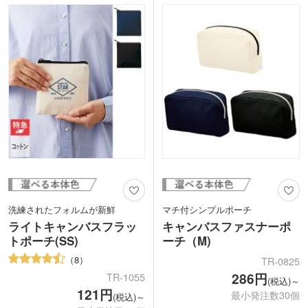
お選びください。
洗練されたフォルムが新鮮
マチ付シンプルポーチ
ライトキャンバスフラッ
キャンバスファスナーポ
トポーチ(SS)
ーチ（M)
8
TR-0825
286円
TR-1055
(税込)～
121円
最小発注数30個
(税込)～