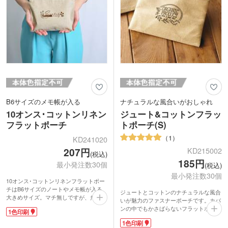
B6サイズのメモ帳が入る
ナチュラルな風合いがおしゃれ
10オンス･コットンリネン
ジュート&コットンフラッ
フラットポーチ
トポーチ(S)
1
KD241020
207円
KD215002
(税込)
185円
最小発注数30個
(税込)
最小発注数30個
10オンス･コットンリネンフラットポー
チはB6サイズのノートやメモ帳が入る
ジュートとコットンのナチュラルな風合
大きめサイズ。マチ無しですが、たっぷ
いが魅力のファスナーポーチです。カバ
りと収納できるので化粧品や文房具をま
ンの中でもかさばらないフラットポーチ
1色印刷
とめるポーチとして大活躍します。丈夫
タイプで、コスメやガジェット類をすっ
で厚みのある10オンス生地は中に入れた
1色印刷
きり整理するのに大活躍。ファスナー付