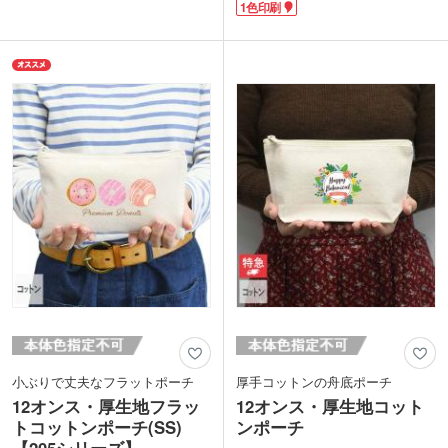
など、こまごましたアイテムをまとめて
1色印刷
素材にはオーガニックコットンを使用し
入れられます。整理しやすい内ポケット
ており、SDGsへの取り組みもアピール
付き。
できます。
表面に1色で名入れ可能です。アーティ
1色印刷が可能。ナチュラルな雰囲気の
スト名やグループ名、ショップのブラン
アパレルやインテリアショップなどの購
ドロゴなどを印刷するだけで、オリジナ
入特典におすすめです。
ルグッズが簡単に制作できます。物販品
だけでなく、購入特典や周年記念品とい
った販促品にもおすすめです。
小ぶりで丈夫なフラットポーチ
厚手コットンの舟底ポーチ
12オンス・厚生地フラッ
12オンス・厚生地コット
トコットンポーチ(SS)
ンポーチ