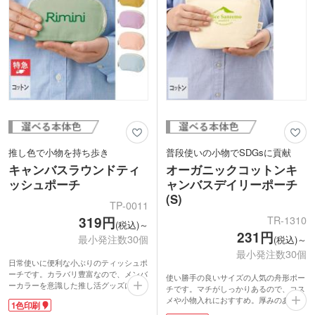
推し色で小物を持ち歩き
普段使いの小物でSDGsに貢献
キャンバスラウンドティ
オーガニックコットンキ
ッシュポーチ
ャンバスデイリーポーチ
(S)
TP-0011
TR-1310
319円
(税込)～
231円
最小発注数30個
(税込)～
最小発注数30個
日常使いに便利な小ぶりのティッシュポ
ーチです。カラバリ豊富なので、メンバ
使い勝手の良いサイズの人気の舟形ポー
ーカラーを意識した推し活グッズにぴっ
チです。マチがしっかりあるので、コス
たり！流行のくすみカラーがおしゃれで
メや小物入れにおすすめ。厚みのある生
1色印刷
す。お直し用コスメやコンパクトミラー
地で、中身が透けにくいのもうれしい。