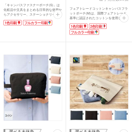
「キャンバスファスナーポーチ(S)」は
フェアトレードコットンキャンバスフラ
化粧品や文具をまとめる日常的な使用か
ットポーチ(M)は、国際フェアトレード
らアクセサリー、ステーショナリーなど
基準に認証されたコットンを使用してい
の持ち運びも便利できるポーチ。
1色印刷
フルカラー印刷
ます。フェアトレードとは発展途上国の
人気のコットン素材でシンプルなデザイ
1色印刷
2色印刷
原料や製品を適正な価格で購入し、生産
ンは、ノベルティに最適です。名入れ部
者の生活改善や自立を支援する活動。身
フルカラー印刷
分には転写印刷による4色(フルカラー)
近なところからSDGsやサスティナブル
印刷も可能。ワンサイズ大きいMサイズ
な国際協力を始めるきっかけになりま
もございますので用途に合わせてお選び
す。
ください。
生地はしっかりしていて中身が透けない
厚みです。付箋やメモと一緒に筆記用具
を入れたり、メイク道具一式をまとめた
りと、様々な用途で使えます。オリジナ
ル印刷でショップやブランドロゴを入れ
て、購入特典や、雑貨店の開店記念品な
どにいかがでしょうか。