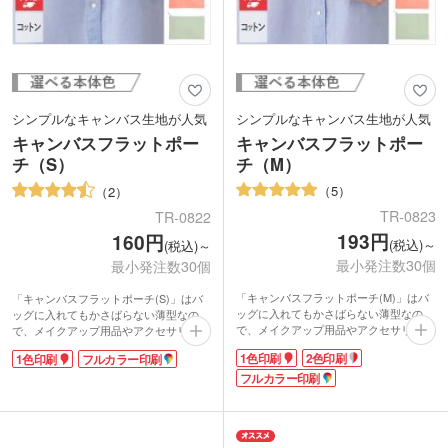
シンプルなキャンバス生地が人気
シンプルなキャンバス生地が人気
キャンバスフラットポー
キャンバスフラットポー
チ（S）
チ（M）
5
2
TR-0823
TR-0822
193円
160円
(税込)～
(税込)～
最小発注数30個
最小発注数30個
「キャンバスフラットポーチ(M)」はバ
「キャンバスフラットポーチ(S)」はバ
ッグに入れてもかさばらない薄型なの
ッグに入れてもかさばらない薄型なの
で、メイクアップ用品やアクセサリー、
で、メイクアップ用品やアクセサリー、
ステーショナリーなどの持ち運びに便
ステーショナリーなどの持ち運びに便
1色印刷
2色印刷
1色印刷
フルカラー印刷
利。
利。
コットン素材のシンプルなデザインは、
フルカラー印刷
コットン素材のシンプルなデザインは、
ノベルティに最適です。印刷は1色・2色
ノベルティに最適。転写印刷による4色
印刷、転写印刷による4色(フルカラー)
(フルカラー)名入れも可能です。ワンサ
名入れも可能です。ワンサイズ小さいS
イズ大きいMサイズもございますので用
サイズもございますので用途に合わせて
途に合わせてお選びください。