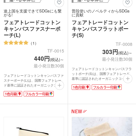
途上国を支援できてSDGsにも繋
普段使いのノベルティからSDGs
がる!
に貢献
フェアトレードコットン
フェアトレードコットン
キャンバスファスナーポ
キャンバスフラットポー
ーチ(L)
チ(S)
1
TF-0008
303円
TF-0015
(税込)～
440円
最小発注数30個
(税込)～
最小発注数30個
フェアトレードコットンキャンバスフラ
ットポーチ(S)は、国際フェアトレード
フェアトレードコットンキャンバスファ
基準に認証されたオーガニックコットン
スナーポーチ(L)は、国際フェアトレー
を使用しています。フェアトレードと
ド基準に認証されたオーガニックコット
1色印刷
フルカラー印刷
は、発展途上国の原料や製品を適正な価
ンのポーチ。長くお使いいただける丈夫
格で購入し、そのような国の人々の生活
1色印刷
フルカラー印刷
でしっかりとした生地です。
改善や自立を支援する活動。購入するこ
マチが広いスクエア型で、コスメグッズ
とで社会貢献でき、SDGsやサスティナ
や旅行用のこまごましたアイテムなどが
ブルへの取り組みによる企業価値を高め
たっぷり入ります。口が広く中身の出し
られます。
入れも楽ちん!フックに掛けたり持ち運
生地の厚みは丈夫で中身が透けない10オ
んだりするのに便利なハンドル付きで
ンス相当。化粧ポーチやペンケースなど
す。
幅広く使えます。1色かフルカラーで名
シンプルなロゴや企業名などの印刷に適
入れ可能です。ショップの購入特典やオ
した1色、インパクトのあるデザインが