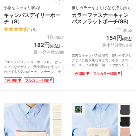
小物をスッキリ収納!
推しカラーをさりげなく持ち歩く
キャンバスデイリーポー
カラーファスナーキャン
チ（S）
バスフラットポーチ(SS)
5
TP-0052
154円
TR-0827
(税込)
182円
最小発注数30個
(税込)～
最小発注数30個
丈夫なキャンバス生地で、使いやすさと
デザイン性を兼ね備えているポーチで
「キャンバスデイリーポーチ(S)」はシ
す。リップや目薬、鍵、イヤホンなど小
ンプルなデザインで男女問わず使ってい
物入れに最適なサイズ。アクセントにな
ただける人気のポーチ。ステーショナリ
1色印刷
フルカラー印刷
るカラーファスナーがポイント。フラッ
ーや小物をまとめて収納できます。
トタイプでかさばらずスマートに収納で
1色印刷
フルカラー印刷
キャンバス生地にロゴを入れてオリジナ
き、キーホルダーやチャームを付けられ
ルポーチはいかがですか?ノベルティや
るループもあります。お好きな本体色を
記念品など幅広くお使いいただけます。
選べる10色展開です。
フルカラー印刷も可能です。
1色・フルカラー印刷に対応。推しカラ
サイズ違いで(M)サイズもご用意してあ
ーグッズや、アパレルのブランドカラー
るので用途に合わせてお選びください。
の販促品などにおすすめです。S、Mサ
イズも展開中。