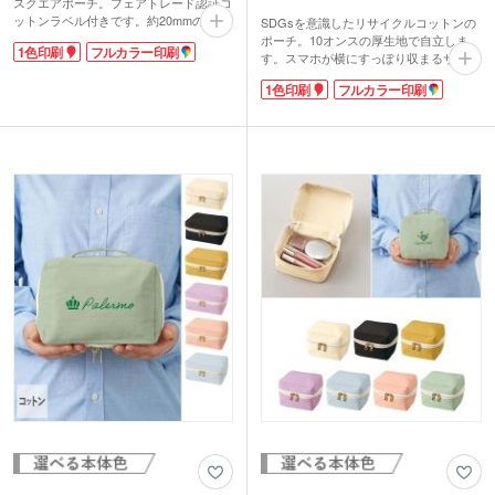
スクエアポーチ。フェアトレード認証コ
ットンラベル付きです。約20mmの絶妙
SDGsを意識したリサイクルコットンの
なマチ付きで、収納力がありつつ小ぶり
ポーチ。10オンスの厚生地で自立しま
1色印刷
フルカラー印刷
なバッグにも入れやすいサイズ感。ファ
す。スマホが横にすっぽり収まるサイズ
スナーはコの字型に大きく開き、中身が
です。コスメも入れやすい底マチタイ
1色印刷
フルカラー印刷
確認しやすいのがポイントです。
プ。ガジェットなど、バッグの中でバラ
フェアトレードとは発展途上国の原料や
バラになりやすい小物をすっきり整頓で
製品を適正な価格で購入することで、そ
きます。個包装してあるのもポイント！
のような国の人々の生活改善や自立を支
同人グッズの製作や女性向けサロンの入
援する活動です。SDGs関連のキャンペ
会特典などノベルティにおすすめです。
ーン販促品やフェアトレード関連フード
名入れは1色・フルカラー印刷に対応。
の案件など素材の特性を生かした案件な
シックな色合いのグレー・ブラック・カ
どにご提案いただけます。
ーキの3色から選べます。