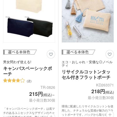
リジナルグッズ製作にいかがでしょう
映えるフルカラーで名入れできます。旅
か。
行代理店のキャンペーン品や、アパレル
ショップの購入特典などにおすすめで
す。
男女問わず使える!
エコ・おしゃれ・安価な◎ノベル
ティ
キャンバスベーシックポ
リサイクルコットンタッ
ーチ
セル付きフラットポーチ
2
KD263371
TR-0826
218円
(税込)
215円
(税込)～
最小発注数30個
最小発注数30個
環境に配慮したリサイクルコットンを使
「キャンバスベーシックポーチ」は底マ
用した、ナチュラルな質感が魅力のフラ
チのあるユニセックスなデザインのキャ
ットポーチです。バッグから取り出すた
ンバス生地ポーチです。散らばりがちな