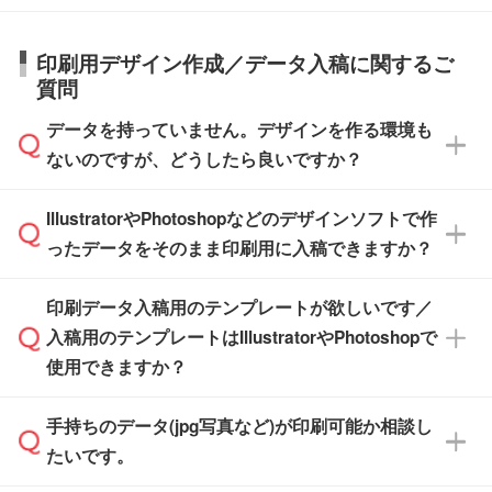
納期は商品や数量、印刷方法、ご納品場所、在
また、お急ぎで印刷をご希望の場合は、最短5
詳細の荷姿欄をご確認ください。
庫の有無によって異なります。正確な日程はス
営業日で出荷可能な商品もご用意しておりま
【箱入り】 商品がひとつずつ箱に入っていま
日本全国へお届けが可能です。なお、海外への
タッフまでお問い合わせください。
印刷用デザイン作成／データ入稿に関するご
す。>>
対象商品はこちら
す。(白箱、化粧箱、ブリスターパックなど)
直接納品は行っておりませんので予めご了承く
質問
※最短出荷日は商品によって異なります。各商
【袋入り】 商品がひとつずつ袋に入っていま
ださい。
また、商品ページ内の「出荷までのスケジュー
品ページにてご確認ください
す。(透明袋、デザイン袋など)
データを持っていません。デザインを作る環境も
ル」に注文予定日をご入力いただくと、おおよ
【個包装なし】 個包装がされていない状態で
ないのですが、どうしたら良いですか？
その締切日や出荷目安をご確認いただけます。
納品します。
商品在庫や印刷ラインを確保するためにも、商
※化粧箱から白箱への入れ替えや、オリジナル
IllustratorやPhotoshopなどのデザインソフトで作
品が決まりましたらお早めのご発注をお願いい
無料の「
デザインシミュレーター
」を使えば、
箱の作成は原則承っておりません。
たします。
ったデータをそのまま印刷用に入稿できますか？
PCやスマホから簡単にデザインを作成できま
す。スタンプやテンプレートも豊富なので、デ
※土日祝日を除く営業日換算です。
印刷データ入稿用のテンプレートが欲しいです／
ザインソフトがなくても安心です。
IllustratorやPhotoshop、CLIP STUDIOなどのデ
※沖縄・離島は追加日数がかかります。
入稿用のテンプレートはIllustratorやPhotoshopで
ザインソフトでこだわりのデザインを作成した
また、「
データ作成サービス
」もご利用いただ
使用できますか？
い方は、
完全データ入稿
がおすすめです。
けます。ご希望の文言・書体・印刷色をお知ら
「.ai」形式または「.psd」形式で保存し、お見
せいただければ、弊社にて無料でデザインデー
積・ご注文フォームにアップロードしてご入稿
手持ちのデータ(jpg写真など)が印刷可能か相談し
一部商品は入稿用テンプレートのご用意があり
タを1点作成いたします。
ください。
たいです。
ます。各商品ページの『印刷方法・テンプレー
ト』からダウンロードをお願いいたします。