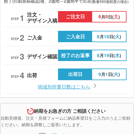
校了(印刷原稿確認)後、2週間～2週間半で出荷
(数量500個程度の場合)
注文・
1
ご注文日
8
8
土
月
日(
)
STEP
デザイン入稿
2
ご入金日
8
18
火
月
日(
)
ご入金
STEP
3
校了のお返事
8
19
水
月
日(
)
デザイン確認
STEP
4
出荷日
9
1
火
月
日(
)
出荷
STEP
地域別所要日数はこちら
納期をお急ぎの方 ご相談ください
自動見積後、注文・見積フォームに納品希望日をご入力のうえご依頼
ください。納期を調整しご返答いたします。