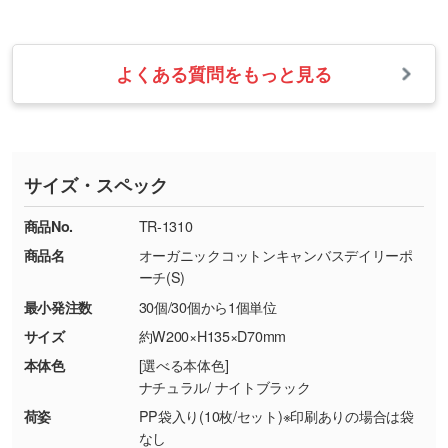
せて、フルカラーのデータを1色になおしま
お問い合わせフォームをご利用ください。1営
【返品・交換の対象】
す。→
詳しく見る
業日以内に担当スタッフよりメールにてご連絡
また、お選びいただいた印刷色が本体色に合わ
・お届け時に商品が損傷・故障している場合
いたします。
ない場合や仕上がりに影響しそうな場合は、ス
よくある質問をもっと見る
・ご注文と異なる商品が届いた場合
・1色印刷でグラデーションや濃淡を表現した
お急ぎの場合はお電話でのご質問も受け付けて
タッフから別の色をご案内することもございま
・印刷不良があった場合
い
おります。下記電話番号までお問い合わせくだ
す。
※印刷不良は原則として“再印刷”でご対応させ
網点という技法で濃淡を表現することができま
さい。
ていただいております。
す。濃淡の差が分かるデータに調整いたしま
サイズ・スペック
※詳しくは「
商品の良品基準について
」をご覧
す。→
詳しく見る
TEL：0422-29-9911 営業時間10:00～
ください。
18:00(土日祝日除く)
商品No.
TR-1310
・コーポレートカラーを使って印刷したい／印
お問い合わせフォームはこちら
商品名
オーガニックコットンキャンバスデイリーポ
【返品・交換ができない場合】
刷色にこだわりがある
ーチ(S)
・お客様の元で商品を加工された場合、または
DIC・PANTONEなどのカラーチップの指定や、
最小発注数
30個/30個から1個単位
商品が破損した場合
現物支給による色指定も承っております。→
詳
・商品到着後7日以上経過している場合
しく見る
サイズ
約W200×H135×D70mm
・お客様のご都合による返品・交換依頼(商
本体色
[選べる本体色]
品・色・数量などの注文間違い等)
・背景がある画像からキャラクター部分だけを
ナチュラル/ ナイトブラック
使いたいです
荷姿
PP袋入り(10枚/セット)※印刷ありの場合は袋
シンプルな背景のデータや、使いたいキャラク
なし