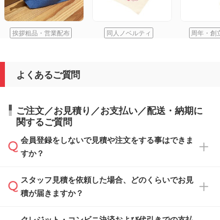
挨拶粗品・営業配布
同人ノベルティ
周年・創
よくあるご質問
ご注文／お見積り／お支払い／配送・納期に
関するご質問
会員登録をしないで見積や注文をする事はできま
すか？
スタッフ見積を依頼した場合、どのくらいでお見
可能です。見積・注文フォームにて『ゲストの
積が届きますか？
まま進む』ボタンからお進みのうえ、ご依頼く
ださい。
クレジット・コンビニ決済および代引きでの支払