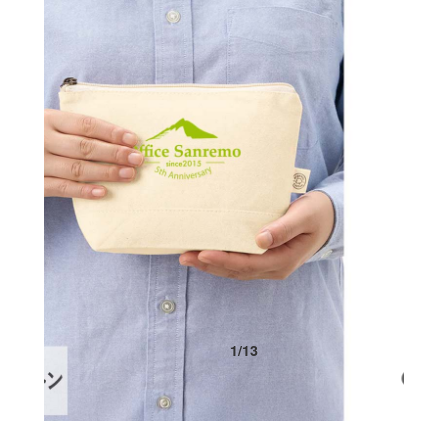
1
/
13