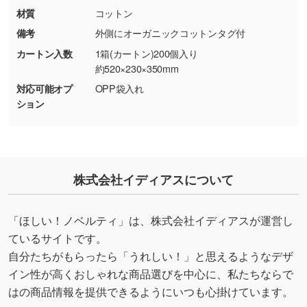
ター部分の輪郭がはっきりしているデータは切
材質
コットン
り抜き処理が可能です。→
詳しく見る
備考
外側にオーガニックコットンタグ付
カートン入数
1箱(カートン)200個入り
・持っているデータの背景が足りない／塗り足
約520×230×350mm
しの作り方が分からない
対応可能オプ
OPP袋入れ
印刷したいデータが印刷範囲よりも小さい場
ション
合、シンプルな色・柄の背景であれば拡張が可
能です。→
詳しく見る
・デザインにQRコードを入れたい／QRコード
株式会社イディアスについて
を生成してほしい
URLをご指定いただければ、QRコードを生成
いたします。配置のご相談にも応じています。
「ほしい！ノベルティ」は、株式会社イディアスが運営し
→
詳しく見る
ているサイトです。
自分たちがもらったら「うれしい！」と思えるようなデザ
イン性が高くおしゃれな商品選びを中心に、私たちならで
はの商品情報を提供できるようにいつも心掛けています。