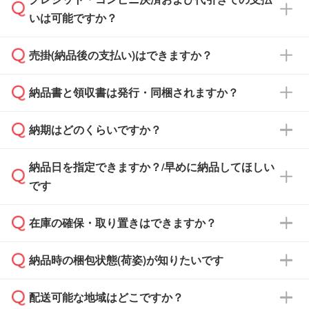
通常、翌営業日までにお送りしております。混
いは可能ですか？
雑状況によっては、お時間をいただくこともご
ざいます。予めご了承ください。土日祝日にご
売掛(納品後の支払い)はできますか？
依頼いただいた場合は、翌営業日以降のご連絡
銀行振込のみのご対応となります。
となります。
納品書と領収書は発行・同梱されますか？
基本的には先入金をお願いしておりますが、自
治体・行政機関・学校・病院・上場企業様 な
納期はどのくらいですか？
どの場合は、月末締め翌月末払いに対応可能で
納品書・領収書は ご依頼をいただいた場合の
す。
み発行しております。商品への同梱はしておら
納品日を指定できますか？/早めに納品してほしい
ず、通常はPDFデータをメール添付でお送りし
・印刷する場合(500個程度)
また、卒業・卒園記念品で対策委員会や個人様
です
ます。
ご入金、イメージ画像の校了から約2週間～2
からご注文いただく場合でも、お支払い元が学
原本の郵送をご希望の場合は、担当スタッフま
週間半でご納品いたします。
校や幼稚園・保育園であれば、同様の条件でご
たは注文フォームの『ご注文に関する備考欄』
在庫の確保・取り置きはできますか？
ご希望の納期がある場合は、お問い合わせ・お
対応できる場合がございます。
よりお知らせください。
・商品のみ注文する場合(サンプル購入を含む)
見積もり・ご注文時にその旨をお知らせくださ
ご希望の際は担当スタッフまでお気軽にご相談
ご入金確認後、1～2営業日で出荷いたしま
納品時の梱包状態(荷姿)が知りたいです
い。
ご入金確認後に在庫を確保し、注文確定のご連
ください。
す。
在庫状況や印刷スケジュールを確認のうえ、対
絡を致します。ご入金いただくまで在庫の確保
応が可能かご案内いたします。
配送可能な地域はどこですか？
はできかねますので予めご了承ください。
商品によって異なります。各ページにある商品