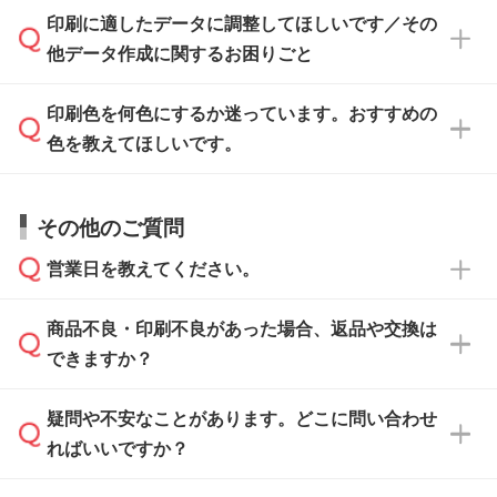
ご入稿後は経験豊富なスタッフがデータに不備
印刷に適したデータに調整してほしいです／その
入稿用のテンプレートはPDF形式ですが、
印刷に適したデータ・解像度かどうか、担当ス
がないかチェックし、お客様と確認してから印
IllustratorやPhotoshopで開いてご利用いただけ
他データ作成に関するお困りごと
タッフが事前に確認いたします。
刷に進みますので、ご安心ください。
ます。詳しい手順は「
入稿テンプレートの使い
データはお見積・ご注文・
お問い合わせフォー
方
」をご確認ください。
印刷色を何色にするか迷っています。おすすめの
ム
へ添付いただくか、担当スタッフ宛にメール
データ作成でお困りの際には、担当スタッフが
でお送りください。
色を教えてほしいです。
サポートいたしますのでお気軽にご相談くださ
仕上がりに影響しそうな点もチェックいたしま
い。
すので、データのご相談だけでもお気軽にお問
お問い合わせフォーム
や、見積/注文フォーム
お見積・ご注文・
お問い合わせフォーム
からご
その他のご質問
い合わせください。
から添付してお送りください。
相談いただきますと、担当スタッフがお客様の
ご希望や商品の本体色を確認し、印刷色をご提
営業日を教えてください。
なお、印刷用データの作り方に関する詳細は、
・解像度の低いデータをトレース/調整してほ
案させていただきます。
「
完全データ入稿
」をご参照ください。
しい
本体色がブラック、ネイビーなど濃色の場合は
商品不良・印刷不良があった場合、返品や交換は
営業日は平日の10:00～18:00で、土日祝日はお
解像度の低い画像や、手書きのイラスト、写真
白色か淡い色の印刷色をおすすめしておりま
できますか？
休みとなります。注文・見積・お問い合わせ
などを、印刷に適したベクターデータに変換し
す。
は、土日祝日でもお送りいただければ、出社後
ます。→
詳しく見る
本体色がナチュラルなど淡色の場合、印刷をく
疑問や不安なことがあります。どこに問い合わせ
速やかに対応いたします。
お手数をお掛けいたしますが、至急担当スタッ
っきりと目立たせたいときは濃い印刷色が、柔
ればいいですか？
フまでご連絡ください。商品の状況を確認し、
・フルカラーデータを1色に変換してほしい
らかい雰囲気にしたいときは淡い印刷色が映え
改めてご案内いたします。
シルク印刷、レーザー彫刻など印刷方法にあわ
ます。