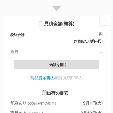
見積金額(概算)
円
税込合計
--
(1個あたり約
円)
商品
--
製版代
--
内訳を開く
印刷代
--
商品提案書
概算見積PDF
送料
--
※
北海道・沖縄・離島 別途
追加オプション
--
出荷の目安
円
税別合計
9
1
印刷あり
月
日(火)
(500個程度の場合)
※
上記小計は税別です
8
19
商品のみ
月
日(水)