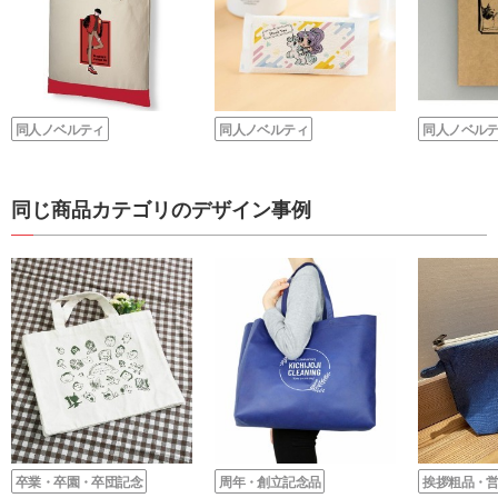
同人ノベルティ
同人ノベルティ
同人ノベル
同じ商品カテゴリのデザイン事例
卒業・卒園・卒団記念
周年・創立記念品
挨拶粗品・