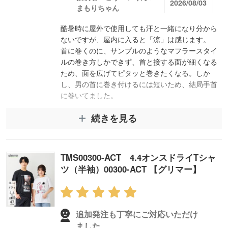
2026/08/03
まもりちゃん
酷暑時に屋外で使用しても汗と一緒になり分から
ないですが、屋内に入ると「涼」は感じます。
首に巻くのに、サンプルのようなマフラースタイ
ルの巻き方しかできず、首と接する面が細くなる
ため、面を広げてピタッと巻きたくなる。しか
し、男の首に巻き付けるには短いため、結局手首
に巻いてました。
続きを見る
スタッフコメント
この度はレビュー投稿をいただきありがとうござ
TMS00300-ACT 4.4オンスドライTシャ
います。
ツ（半袖）00300-ACT 【グリマー】
涼感タオルの使用感について詳しくご記載いただ
き、大変参考になりました。
屋内での涼しさを感じていただけたとのことで安
心しております。
追加発注も丁寧にご対応いただけ
貴重なご意見もいただきましたこと、重ねてお礼
ました