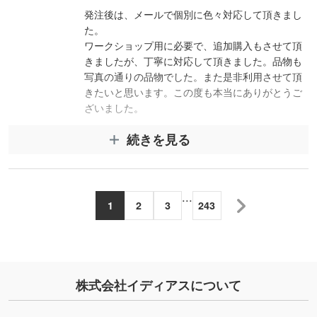
発注後は、メールで個別に色々対応して頂きまし
た。
ワークショップ用に必要で、追加購入もさせて頂
きましたが、丁寧に対応して頂きました。品物も
写真の通りの品物でした。また是非利用させて頂
きたいと思います。この度も本当にありがとうご
ざいました。
続きを見る
スタッフコメント
この度はレビュー投稿をいただきありがとうござ
...
います。
1
2
3
243
キャンバストート(M)では、ご希望の本体色が欠品
していたため、次回入荷までお待ちいただく間に
追加注文のご相談を複数回いただき、その都度丁
寧に対応させていただきました。
ワークショップ用としてお役に立てたとのことで
株式会社イディアスについて
安心しております。
次回もご希望に沿えるよう努めてまいります。