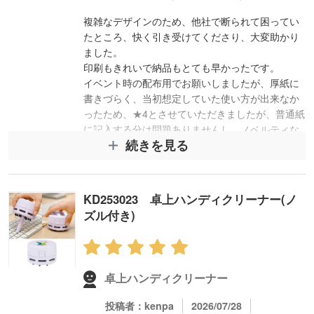
複雑なデザインのため、他社で断られて困ってい
たところ、快く引き受けてくださり、大変助かり
ました。
印刷もきれいで納品もとても早かったです。
イベント時の配布用でお願いしましたが、厚紙に
書きづらく、当初想定していた使い方が出来なか
ったため、★4とさせていただきましたが、普通紙
に記入する分は問題ありませんし、ノベルティな
続きを見る
ので十分なクオリティだと思います。
また機会があれば、ぜひこちらにお願いしたいと
思います。
KD253023 卓上ハンディクリーナー(ノ
ズル付き)
スタッフコメント
この度はレビュー投稿をいただきありがとうござ
います。マグネット式フラットペンは、複雑なデ
卓上ハンディクリーナー
ザインで他社では対応が難しかったとのことです
が、完全データでご入稿いただけたことでスムー
投稿者：kenpa
2026/07/28