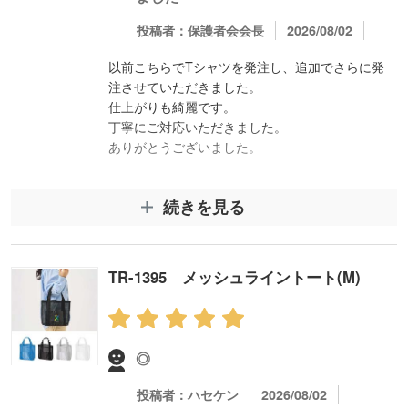
申し上げます。
次回もお役に立てれば幸いです。
投稿者：保護者会会長
2026/08/02
以前こちらでTシャツを発注し、追加でさらに発
注させていただきました。
仕上がりも綺麗です。
丁寧にご対応いただきました。
ありがとうございました。
続きを見る
スタッフコメント
この度はレビュー投稿をいただきありがとうござ
います。
TR-1395 メッシュライントート(M)
4.4オンスドライTシャツの追加発注をご依頼いた
だき、仕上がりにもご満足いただけたとのことで
大変嬉しく存じます。
今後も安心してご利用いただけるよう丁寧に対応
◎
してまいります。
投稿者：ハセケン
2026/08/02