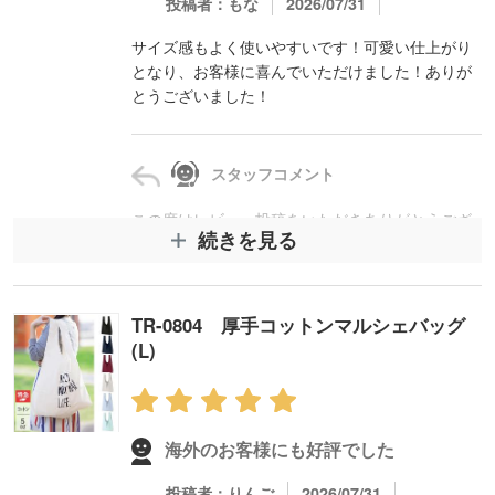
投稿者：もな
2026/07/31
サイズ感もよく使いやすいです！可愛い仕上がり
となり、お客様に喜んでいただけました！ありが
とうございました！
スタッフコメント
この度はレビュー投稿をいただきありがとうござ
続きを見る
います。
プレント／保冷温デルタバッグのサイズ感やデザ
インを気に入っていただけたとのことで大変嬉し
く思います。
TR-0804 厚手コットンマルシェバッグ
お客様にも喜んでいただけたとのことで安心いた
(L)
しました。
次回もお役に立てるよう丁寧に対応してまいりま
すので、今後ともどうぞよろしくお願いします。
海外のお客様にも好評でした
投稿者：りんご
2026/07/31