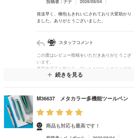
投稿者：ナナ
2026/08/04
発送早く、梱包もきれいにされており大変助かり
ました。ありがとうございました。
スタッフコメント
この度はレビュー投稿をいただきありがとうござ
います。
夏景色扇子を気に入っていただけたとのことで大
続きを見る
変嬉しく存じます。
発送や梱包についてもご満足いただけたようで安
心いたしました。
次回も安心してお任せいただけるよう丁寧に対応
M36637 メタカラー多機能ツールペン
してまいります。
商品も対応も最高です！
投稿者：ベノボール
2026/08/04