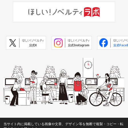
当サイト内に掲載している画像や文章、デザイン等を無断で複製・コピー・転