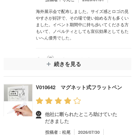
海外展示会で配布しました。サイズ感とロゴの見
やすさが好評で、その場で使い始める方も多くい
ました。イベント期間中に持ち歩いてくださる方
もいて、ノベルティとしても宣伝効果としてもた
いへん優秀でした。
スタッフコメント
続きを見る
この度はレビュー投稿をいただきありがとうござ
います。
厚手コットンマルシェバッグ(L)は海外展示会でも
V010642 マグネット式フラットペン
ご好評いただけたとのことで大変嬉しく思いま
す。
サイズ感やロゴの見やすさが評価されたとのこと
で安心いたしました。
他社に断られたところ助けていた
次回も安心してお任せいただけるよう丁寧に対応
だきました
してまいりますので、
今後ともどうぞよろしくお願いします。
投稿者：松尾
2026/07/30