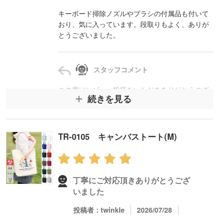
ズに進行でき、仕上がりにもご満足いただけたと
のことで大変嬉しく存じます。厚紙への記入がし
キーボード掃除ノズルやブラシの付属品も付いて
づらかった点についてはご期待に沿えず申し訳ご
おり、気に入っています。段取りもよく、ありが
ざいませんが、イベント配布用としてお役に立て
とうございました。
たようで安心いたしました。次回もお力になれる
よう丁寧に対応してまいります。
スタッフコメント
この度はレビュー投稿をいただきありがとうござ
続きを見る
います。卓上ハンディクリーナー（ノズル付き）
は短納期でのご依頼でしたが、迅速にご対応いた
だけたことでスムーズに進行でき、ご希望日にお
届けすることができました。付属品も含め商品を
TR-0105 キャンバストート(M)
気に入っていただけたとのことで大変嬉しく存じ
ます。次回も安心してお任せいただけるよう丁寧
に対応してまいります。
丁寧にご対応頂きありがとうござ
いました
投稿者：twinkle
2026/07/28