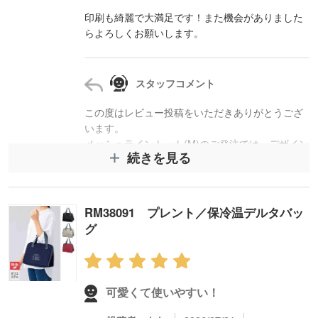
印刷も綺麗で大満足です！また機会がありました
らよろしくお願いします。
スタッフコメント
この度はレビュー投稿をいただきありがとうござ
います。
メッシュライントート(M)のご発注では、デザイン
続きを見る
の細い線も綺麗に見えるよう調整を行いました
が、
印刷仕上がりにご満足いただけたとのことで大変
嬉しく思います。
RM38091 プレント／保冷温デルタバッ
次回も安心してお任せいただけるよう丁寧に対応
グ
してまいります。
可愛くて使いやすい！