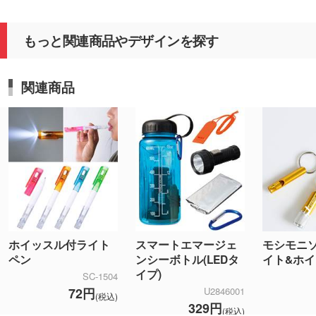
もっと関連商品やデザインを探す
関連商品
ホイッスル付ライト
スマートエマージェ
モシモニソ
ペン
ンシーボトル(LEDタ
イト&ホ
イプ)
SC-1504
72円
U2846001
(税込)
329円
(税込)