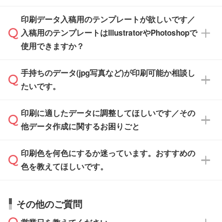
す。スタンプやテンプレートも豊富なので、デ
※土日祝日を除く営業日換算です。
印刷データ入稿用のテンプレートが欲しいです／
ザインソフトがなくても安心です。
IllustratorやPhotoshop、CLIP STUDIOなどのデ
※沖縄・離島は追加日数がかかります。
入稿用のテンプレートはIllustratorやPhotoshopで
ザインソフトでこだわりのデザインを作成した
また、「
データ作成サービス
」もご利用いただ
使用できますか？
い方は、
完全データ入稿
がおすすめです。
けます。ご希望の文言・書体・印刷色をお知ら
「.ai」形式または「.psd」形式で保存し、お見
せいただければ、弊社にて無料でデザインデー
積・ご注文フォームにアップロードしてご入稿
手持ちのデータ(jpg写真など)が印刷可能か相談し
一部商品は入稿用テンプレートのご用意があり
タを1点作成いたします。
ください。
たいです。
ます。各商品ページの『印刷方法・テンプレー
ト』からダウンロードをお願いいたします。
ご入稿後は経験豊富なスタッフがデータに不備
印刷に適したデータに調整してほしいです／その
入稿用のテンプレートはPDF形式ですが、
印刷に適したデータ・解像度かどうか、担当ス
がないかチェックし、お客様と確認してから印
IllustratorやPhotoshopで開いてご利用いただけ
他データ作成に関するお困りごと
タッフが事前に確認いたします。
刷に進みますので、ご安心ください。
ます。詳しい手順は「
入稿テンプレートの使い
データはお見積・ご注文・
お問い合わせフォー
方
」をご確認ください。
印刷色を何色にするか迷っています。おすすめの
ム
へ添付いただくか、担当スタッフ宛にメール
データ作成でお困りの際には、担当スタッフが
でお送りください。
色を教えてほしいです。
サポートいたしますのでお気軽にご相談くださ
仕上がりに影響しそうな点もチェックいたしま
い。
すので、データのご相談だけでもお気軽にお問
お問い合わせフォーム
や、見積/注文フォーム
お見積・ご注文・
お問い合わせフォーム
からご
その他のご質問
い合わせください。
から添付してお送りください。
相談いただきますと、担当スタッフがお客様の
ご希望や商品の本体色を確認し、印刷色をご提