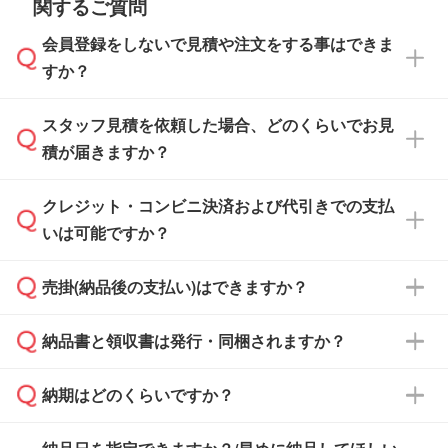
関するご質問
会員登録をしないで見積や注文をする事はできま
すか？
スタッフ見積を依頼した場合、どのくらいでお見
可能です。見積・注文フォームにて『ゲストの
積が届きますか？
まま進む』ボタンからお進みのうえ、ご依頼く
ださい。
クレジット・コンビニ決済および代引きでの支払
通常、翌営業日までにお送りしております。混
いは可能ですか？
雑状況によっては、お時間をいただくこともご
ざいます。予めご了承ください。土日祝日にご
売掛(納品後の支払い)はできますか？
依頼いただいた場合は、翌営業日以降のご連絡
銀行振込のみのご対応となります。
となります。
納品書と領収書は発行・同梱されますか？
基本的には先入金をお願いしておりますが、自
治体・行政機関・学校・病院・上場企業様 な
納期はどのくらいですか？
どの場合は、月末締め翌月末払いに対応可能で
納品書・領収書は ご依頼をいただいた場合の
す。
み発行しております。商品への同梱はしておら