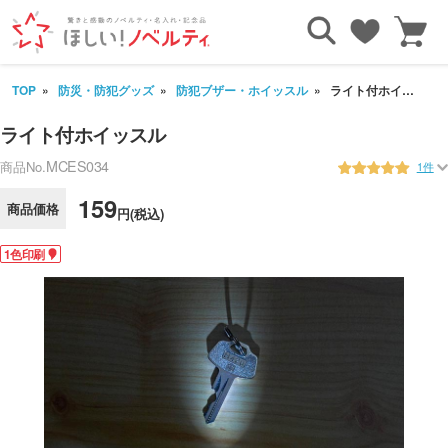
TOP
防災・防犯グッズ
防犯ブザー・ホイッスル
ライト付ホイッスル
ライト付ホイッスル
MCES034
商品No.
1件
159
商品価格
円(税込)
1色印刷