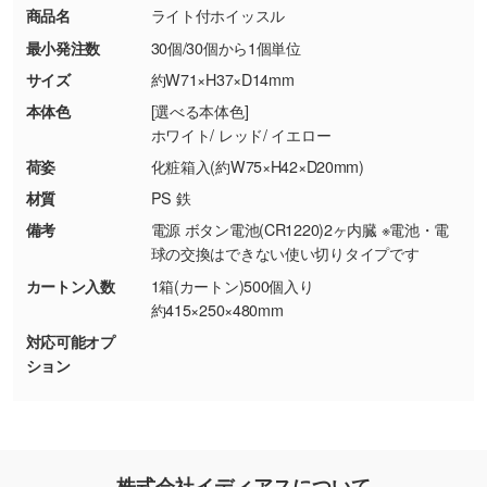
お問い合わせフォームはこちら
商品名
ライト付ホイッスル
【返品・交換ができない場合】
刷色にこだわりがある
最小発注数
30個/30個から1個単位
・お客様の元で商品を加工された場合、または
DIC・PANTONEなどのカラーチップの指定や、
商品が破損した場合
現物支給による色指定も承っております。→
詳
サイズ
約W71×H37×D14mm
・商品到着後7日以上経過している場合
しく見る
本体色
[選べる本体色]
・お客様のご都合による返品・交換依頼(商
ホワイト/ レッド/ イエロー
品・色・数量などの注文間違い等)
・背景がある画像からキャラクター部分だけを
荷姿
化粧箱入(約W75×H42×D20mm)
使いたいです
材質
PS 鉄
シンプルな背景のデータや、使いたいキャラク
備考
電源 ボタン電池(CR1220)2ヶ内臓 ※電池・電
ター部分の輪郭がはっきりしているデータは切
球の交換はできない使い切りタイプです
り抜き処理が可能です。→
詳しく見る
カートン入数
1箱(カートン)500個入り
約415×250×480mm
・持っているデータの背景が足りない／塗り足
対応可能オプ
しの作り方が分からない
ション
印刷したいデータが印刷範囲よりも小さい場
合、シンプルな色・柄の背景であれば拡張が可
能です。→
詳しく見る
・デザインにQRコードを入れたい／QRコード
株式会社イディアスについて