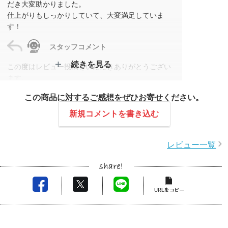
だき大変助かりました。
仕上がりもしっかりしていて、大変満足していま
す！
スタッフコメント
続きを見る
この度はレビュー投稿をいただきありがとうござい
ます。
お急ぎでしたので迅速に対応させていただきました
この商品に対するご感想をぜひお寄せください。
が、お客様のご協力もあり無事ご納品ができて安心
いたしました。
新規コメントを書き込む
データのご相談も受けておりますので、ぜひまた機
会ございましたら、ご利用いただきますと幸いで
レビュー一覧
す。