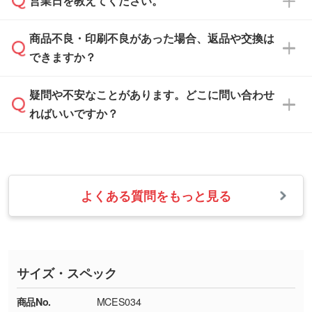
営業日を教えてください。
なお、印刷用データの作り方に関する詳細は、
・解像度の低いデータをトレース/調整してほ
案させていただきます。
「
完全データ入稿
」をご参照ください。
しい
本体色がブラック、ネイビーなど濃色の場合は
商品不良・印刷不良があった場合、返品や交換は
営業日は平日の10:00～18:00で、土日祝日はお
解像度の低い画像や、手書きのイラスト、写真
白色か淡い色の印刷色をおすすめしておりま
できますか？
休みとなります。注文・見積・お問い合わせ
などを、印刷に適したベクターデータに変換し
す。
は、土日祝日でもお送りいただければ、出社後
ます。→
詳しく見る
本体色がナチュラルなど淡色の場合、印刷をく
疑問や不安なことがあります。どこに問い合わせ
速やかに対応いたします。
お手数をお掛けいたしますが、至急担当スタッ
っきりと目立たせたいときは濃い印刷色が、柔
ればいいですか？
フまでご連絡ください。商品の状況を確認し、
・フルカラーデータを1色に変換してほしい
らかい雰囲気にしたいときは淡い印刷色が映え
改めてご案内いたします。
シルク印刷、レーザー彫刻など印刷方法にあわ
ます。
せて、フルカラーのデータを1色になおしま
お問い合わせフォームをご利用ください。1営
【返品・交換の対象】
す。→
詳しく見る
業日以内に担当スタッフよりメールにてご連絡
また、お選びいただいた印刷色が本体色に合わ
・お届け時に商品が損傷・故障している場合
いたします。
ない場合や仕上がりに影響しそうな場合は、ス
よくある質問をもっと見る
・ご注文と異なる商品が届いた場合
・1色印刷でグラデーションや濃淡を表現した
お急ぎの場合はお電話でのご質問も受け付けて
タッフから別の色をご案内することもございま
・印刷不良があった場合
い
おります。下記電話番号までお問い合わせくだ
す。
※印刷不良は原則として“再印刷”でご対応させ
網点という技法で濃淡を表現することができま
さい。
ていただいております。
す。濃淡の差が分かるデータに調整いたしま
サイズ・スペック
※詳しくは「
商品の良品基準について
」をご覧
す。→
詳しく見る
TEL：0422-29-9911 営業時間10:00～
ください。
18:00(土日祝日除く)
商品No.
MCES034
・コーポレートカラーを使って印刷したい／印