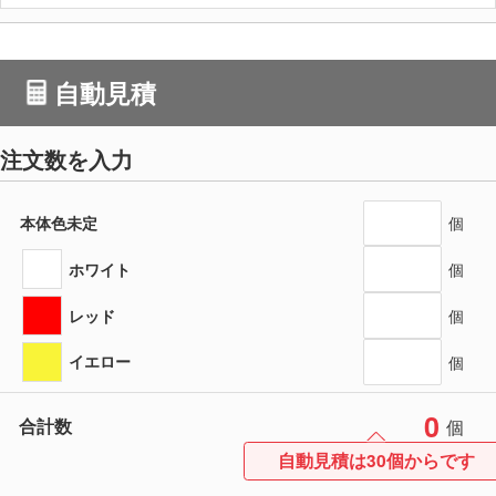
自動見積
注文数を入力
本体色未定
個
ホワイト
個
レッド
個
イエロー
個
0
合計数
個
自動見積は30個からです