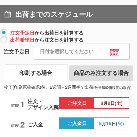
出荷までのスケジュール
注文予定日
から出荷日を計算する
出荷希望日
から注文日を計算する
注文予定日
印刷する場合
商品のみ注文する場合
校了(印刷原稿確認)後、2週間～2週間半で出荷
(数量500個程度の場合)
注文・
1
ご注文日
8
8
土
月
日(
)
STEP
デザイン入稿
2
ご入金日
8
18
火
月
日(
)
ご入金
STEP