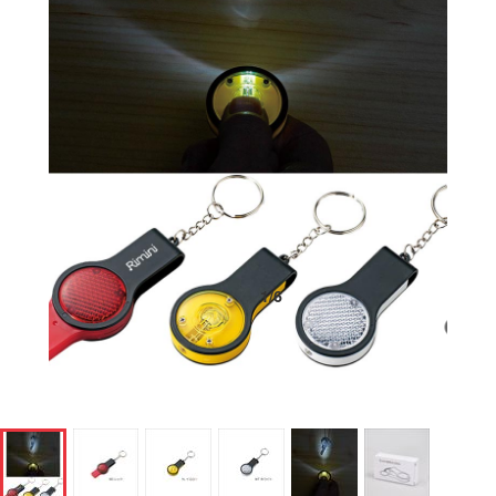
1
/
6