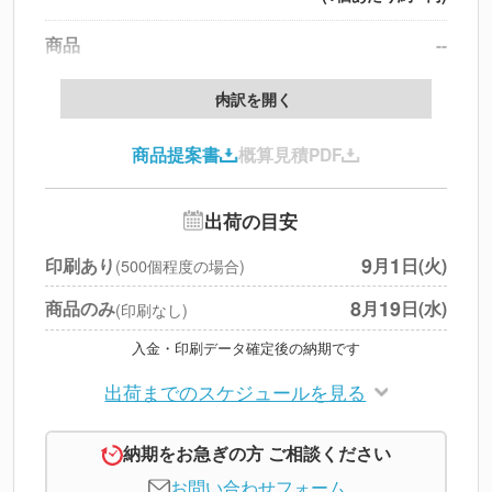
商品
--
製版代
--
内訳を開く
印刷代
--
商品提案書
概算見積PDF
送料
--
※
北海道・沖縄・離島 別途
追加オプション
--
出荷の目安
円
税別合計
9
1
印刷あり
月
日(火)
(500個程度の場合)
※
上記小計は税別です
8
19
商品のみ
月
日(水)
(印刷なし)
入金・印刷データ確定後の納期です
出荷までのスケジュールを見る
納期をお急ぎの方 ご相談ください
お問い合わせフォーム