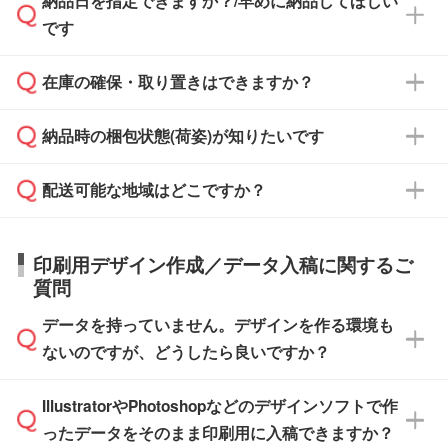
納品日を指定できますか？/早めに納品してほしい
ず、通常はPDFデータをメール添付でお送りし
・印刷する場合(500個程度)
また、卒業・卒園記念品で対策委員会や個人様
です
ます。
ご入金、イメージ画像の校了から約2週間～2
からご注文いただく場合でも、お支払い元が学
原本の郵送をご希望の場合は、担当スタッフま
週間半でご納品いたします。
校や幼稚園・保育園であれば、同様の条件でご
たは注文フォームの『ご注文に関する備考欄』
在庫の確保・取り置きはできますか？
ご希望の納期がある場合は、お問い合わせ・お
対応できる場合がございます。
よりお知らせください。
・商品のみ注文する場合(サンプル購入を含む)
見積もり・ご注文時にその旨をお知らせくださ
ご希望の際は担当スタッフまでお気軽にご相談
ご入金確認後、1～2営業日で出荷いたしま
納品時の梱包状態(荷姿)が知りたいです
い。
ご入金確認後に在庫を確保し、注文確定のご連
ください。
す。
在庫状況や印刷スケジュールを確認のうえ、対
絡を致します。ご入金いただくまで在庫の確保
応が可能かご案内いたします。
配送可能な地域はどこですか？
はできかねますので予めご了承ください。
商品によって異なります。各ページにある商品
納期は商品や数量、印刷方法、ご納品場所、在
また、お急ぎで印刷をご希望の場合は、最短5
詳細の荷姿欄をご確認ください。
庫の有無によって異なります。正確な日程はス
営業日で出荷可能な商品もご用意しておりま
【箱入り】 商品がひとつずつ箱に入っていま
日本全国へお届けが可能です。なお、海外への
タッフまでお問い合わせください。
印刷用デザイン作成／データ入稿に関するご
す。>>
対象商品はこちら
す。(白箱、化粧箱、ブリスターパックなど)
直接納品は行っておりませんので予めご了承く
質問
※最短出荷日は商品によって異なります。各商
【袋入り】 商品がひとつずつ袋に入っていま
ださい。
また、商品ページ内の「出荷までのスケジュー
品ページにてご確認ください
す。(透明袋、デザイン袋など)
データを持っていません。デザインを作る環境も
ル」に注文予定日をご入力いただくと、おおよ
【個包装なし】 個包装がされていない状態で
ないのですが、どうしたら良いですか？
その締切日や出荷目安をご確認いただけます。
納品します。
商品在庫や印刷ラインを確保するためにも、商
※化粧箱から白箱への入れ替えや、オリジナル
IllustratorやPhotoshopなどのデザインソフトで作
品が決まりましたらお早めのご発注をお願いい
無料の「
デザインシミュレーター
」を使えば、
箱の作成は原則承っておりません。
たします。
ったデータをそのまま印刷用に入稿できますか？
PCやスマホから簡単にデザインを作成できま