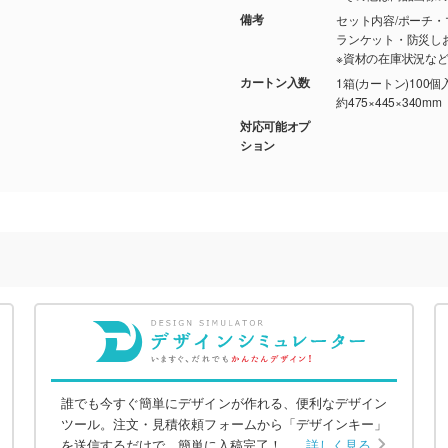
備考
セット内容/ポーチ
ランケット・防災し
※資材の在庫状況な
カートン入数
1箱(カートン)100個
約475×445×340mm
対応可能オプ
ション
誰でも今すぐ簡単にデザインが作れる、便利なデザイン
ツール。注文・見積依頼フォームから「デザインキー」
を送信するだけで、簡単に入稿完了！
詳しく見る