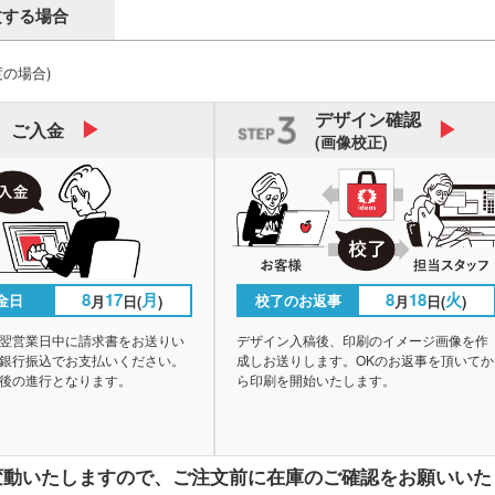
文する場合
度の場合)
デザイン
確認
ご入金
(画像校正)
8
17
月
8
18
火
金日
校了のお返事
月
日(
)
月
日(
)
翌営業日中に請求書をお送りい
デザイン入稿後、印刷のイメージ画像を作
銀行振込でお支払いください。
成しお送りします。OKのお返事を頂いてか
後の進行となります。
ら印刷を開始いたします。
変動いたしますので、
ご注文前に在庫のご確認をお願いいた