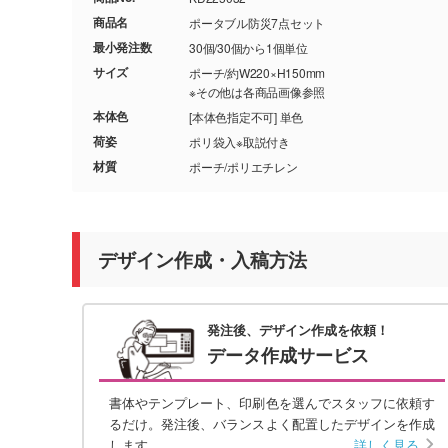
商品名
ポータブル防災7点セット
最小発注数
30個/30個から1個単位
サイズ
ポーチ/約W220×H150mm
※その他は各商品画像参照
本体色
[本体色指定不可] 単色
荷姿
ポリ袋入※取説付き
材質
ポーチ/ポリエチレン
デザイン作成・入稿方法
発注後、デザイン作成を依頼！
データ作成サービス
書体やテンプレート、印刷色を選んでスタッフに依頼す
るだけ。発注後、バランスよく配置したデザインを作成
します。
詳しく見る