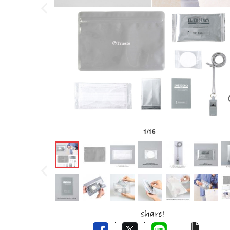
1
/
16