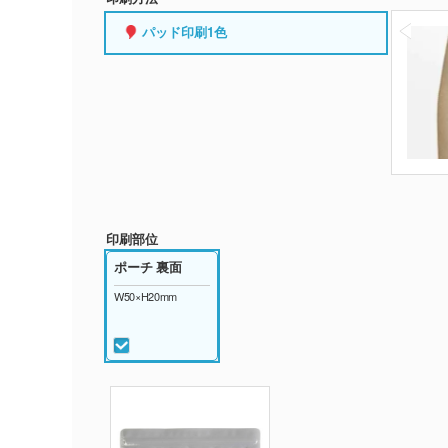
パッド印刷1色
印刷部位
ポーチ 裏面
W50×H20mm