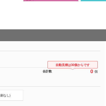
自動見積は30個からです
0
個
合計数
印刷なし)