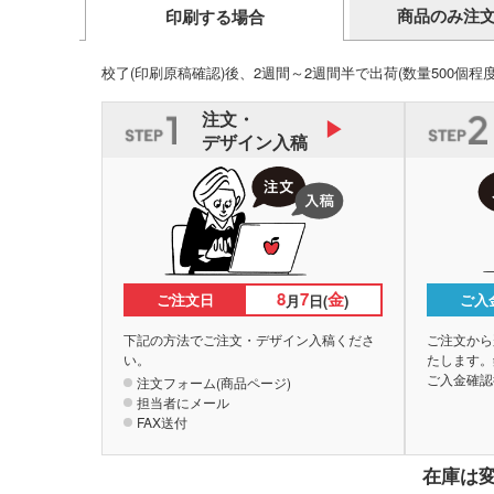
商品のみ注
印刷する場合
校了(印刷原稿確認)後、2週間～2週間半で出荷
(数量500個程
注文・
デザイン入稿
8
7
金
ご注文日
ご入
月
日(
)
下記の方法でご注文・デザイン入稿くださ
ご注文から
い。
たします。
ご入金確認
注文フォーム(商品ページ)
担当者にメール
FAX送付
在庫は