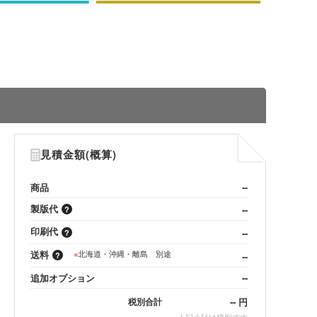
見積金額(概算)
商品
--
製版代
--
印刷代
--
送料
※
北海道・沖縄・離島 別途
--
追加オプション
--
--
円
税別合計
※
上記小計は税別です