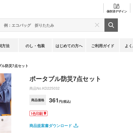
保存済
デザイン
刷方法
のし・包装
はじめての方へ
ご利用ガイド
よく
ブル防災7点セット
ポータブル防災7点セット
商品No.
KD225032
361
商品価格
円(税込)
1色印刷
商品提案書ダウンロード