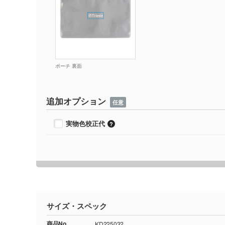
ポーチ 裏面
追加オプション
任意
実物色校正代
サイズ・スペック
商品No.
KD225032