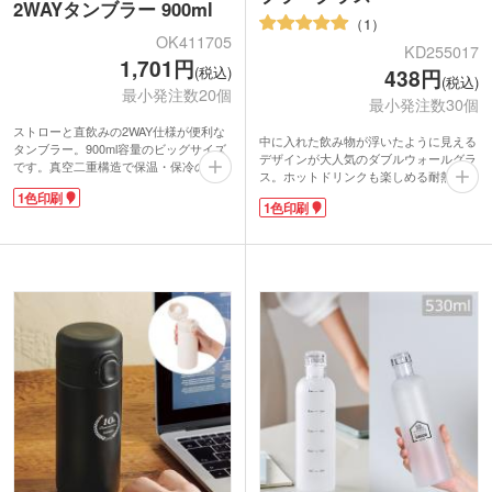
2WAYタンブラー 900ml
1
OK411705
KD255017
1,701円
(税込)
438円
(税込)
最小発注数20個
最小発注数30個
ストローと直飲みの2WAY仕様が便利な
中に入れた飲み物が浮いたように見える
タンブラー。900ml容量のビッグサイズ
デザインが大人気のダブルウォールグラ
です。真空二重構造で保温・保冷の両方
ス。ホットドリンクも楽しめる耐熱タイ
に対応し、アイスドリンクには専用スト
プです。容量は約240mlで、コーヒーや
1色印刷
ローが活躍。ハンドル付きで持ち運びや
1色印刷
紅茶を1杯楽しむのに丁度いいサイズ。
すく、口径が広いため大きな氷が入るの
二重構造だからアイスだと結露せず、ホ
も嬉しいですね。底まで手が届きやすい
ットだとカップが熱くなりすぎず持ちや
ので、お手入れも簡単です。下部はスリ
すいのがポイントです。広口設計で、デ
ム設計で、直径約7.5cm以上のドリンク
ザートカップとしてもお使いいただけま
ホルダーに対応。運転中の水分補給にも
す。
おすすめです。
グラス側面にオリジナル印刷が可能。カ
表面にはオリジナル印刷ができ、周年記
フェやバーの開店・周年記念品にいかが
念品としても選びやすい一品です。
でしょうか。