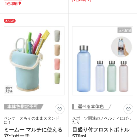
プ付きでバッグにかけて持ち歩けて、使
1色印刷
す。内側には保温・保冷効果に優れたア
わない時はコンパクトにたためて便利で
ルミ蒸着フィルムを使用し、500ml～
す。コスパ抜群の格安ノベルティをお探
600mlのペットボトルや水筒も収納可
しの方にぴったり！
能。サッと水分補給ができ、スマホやバ
表面には企業名やロゴを1色で名入れで
ッテリーなどの電子機器を暑さから守る
きます。企業説明会や展示会で配布すれ
バッグとしても活躍します。表面は撥水
ば、日常的に使ってもらえて宣伝効果抜
加工で雨や汚れを弾く仕様。
群です。ポストインできるサイズ感なの
表面にはシルク印刷1色でロゴ入れが可
で、カタログやDMに同梱するのもおす
能です。フェスや野外イベントなどアウ
すめ。
トドアシーンにぴったりのおすすノベル
ティです。
ペンケースもそのままスタンド
スポーツ関連のノベルティにぴっ
に！
たり
ミームー マルチに使える
目盛り付フロストボトル
立つポーチ
570ml