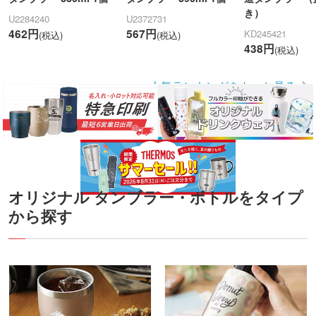
き）
U2284240
U2372731
462円
567円
KD245421
(税込)
(税込)
438円
(税込)
人気ランキングをもっと見る
オリジナル タンブラー・ボトルをタイプ
から探す