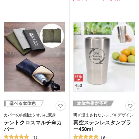
ラップ付きのフタが使いやすいポイン
ーツや食洗機対応で衛生的。容量はペッ
ト。ホコリなどが入りにくく、飲み口か
トボトル1本分と同じ500mlです。年代問
らはこぼれにくいです。フラップは後ろ
わず使いやすく、周年記念品や卒業記念
に倒して固定もできます。
品の名入れにおすすめ。
1色で名入れが可能です。カフェのロゴ
を印刷してオープン記念や周年記念のノ
動画提供 : THERMOS Official
ベルティにおすすめです。
カバーの内側はタオルに変身！
研ぎ澄まされたシンプルデザイン
テントクロスマルチ傘カ
真空ステンレスタンブラ
バー
ー450ml
1
9