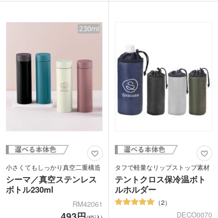
ってもらえるノベルティアイテムです。
いでくれます。容量は約380mlです。
フタと本体に1色印刷ができます。ブラ
本体側面に1色・レーザー彫刻印刷に対
ンドの販促品など、こなれた雰囲気のボ
応しています。食品・飲食メーカーのノ
トルを製作できますよ。
ベルティや記念品などにおススメです。
小さくてもしっかり真空二重構造
タフで軽量なリップストップ素材
シーマ／真空ステンレス
テントクロス保冷温ボト
ボトル230ml
ルホルダー
2
RM42061
493円
DECO0070
(税込)