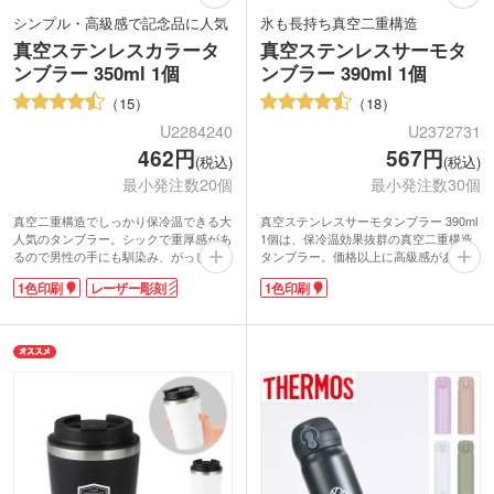
シンプル・高級感で記念品に人気
氷も長持ち真空二重構造
真空ステンレスカラータ
真空ステンレスサーモタ
ンブラー 350ml 1個
ンブラー 390ml 1個
15
18
U2284240
U2372731
462円
567円
(税込)
(税込)
最小発注数20個
最小発注数30個
真空二重構造でしっかり保冷温できる大
真空ステンレスサーモタンブラー 390ml
人気のタンブラー。シックで重厚感があ
1個は、保冷温効果抜群の真空二重構造
るので男性の手にも馴染み、がっしりホ
タンブラー。価格以上に高級感があり、
ールドできる持ちやすい大きさです。幅
ご成約記念品などのノベルティに大人気
1色印刷
レーザー彫刻
1色印刷
の広い口径で飲みやすく、大きな氷もす
です。手に馴染む安定感ある丸みをおび
んなり入れられます。お値段以上の高級
たフォルム。幅の広い口径で飲みやす
感で幅広い層で使いやすいカラー4色展
く、大きな氷もすんなり入ります。冷た
開。
い缶ビール1本が泡ごと楽しめる、容量
社名やロゴを入れて特別な記念品の作成
390mlです。ゴージャスで光沢感あるシ
におすすめです。
ャンパンゴールド・ネイビー・ブラッ
ク・モカブラウン4色からお選びいただ
けます。