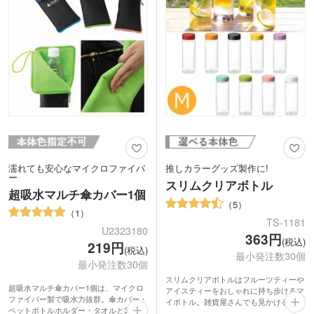
すすめです。ポリ袋入れでも印刷部分が
バッチリ見えるので、販促用に購入特典
やプレゼントなどの使用にも向いていま
す。
濡れても安心なマイクロファイバ
推しカラーグッズ製作に!
ー
スリムクリアボトル
超吸水マルチ傘カバー1個
5
1
TS-1181
U2323180
363円
(税込)
219円
(税込)
最小発注数30個
最小発注数30個
スリムクリアボトルはフルーツティーや
超吸水マルチ傘カバー1個は、マイクロ
アイスティーをおしゃれに持ち歩けるマ
ファイバー製で吸水力抜群。傘カバー・
イボトル。雑貨屋さんでも見かけるクリ
ペットボトルホルダー・タオルと3通り
アボトルに、オリジナルのプリントがで