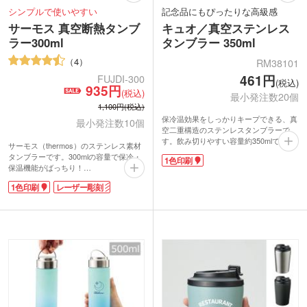
シンプルで使いやすい
記念品にもぴったりな高級感
サーモス 真空断熱タンブ
キュオ／真空ステンレス
ラー300ml
タンブラー 350ml
4
RM38101
461円
FUJDI-300
(税込)
935円
(税込)
最小発注数20個
1,100円(税込)
保冷温効果をしっかりキープできる、真
最小発注数10個
空二重構造のステンレスタンブラーで
す。飲み切りやすい容量約350mlで、大
サーモス（thermos）のステンレス素材
きめの氷も入れやすい広めの口径。ホー
タンブラーです。300mlの容量で保冷・
1色印刷
ルドしやすい形状と落ち着いたカラーで
保温機能がばっちり！
日常使いにぴったりです。
サーモス 真空断熱タンブラー300mlは名
側面に社名やブランドロゴを名入れでき
1色印刷
レーザー彫刻
入れ印刷が可能です。イラストやロゴを
ます。お手頃価格ながらスタイリッシュ
印刷してオリジナルのステンレスタンブ
で高級感があり、飲食店のノベルティや
ラーを作成できます。高級感を持たせた
企業の周年記念品など幅広い用途におす
い記念品や特別のお客様へのプレゼント
すめです。化粧箱入れでのしや包装にも
におすすめです。
対応しています。