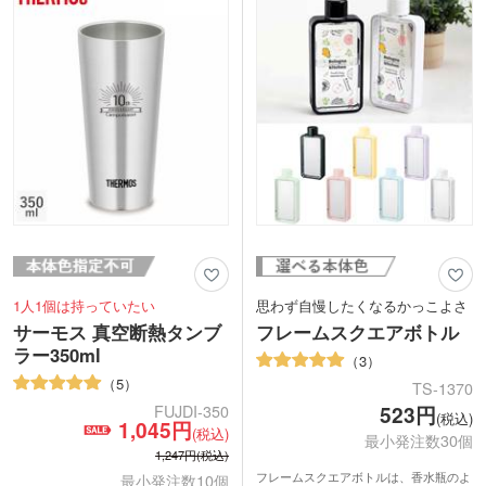
目盛りの反対面に1色印刷ができます。
ゴを入れた記念品制作にいかがでしょう
健康と美容関連のノベルティとして、オ
か。
リジナルボトルが作れます。入会特典や
キャンペーンにおすすめです。
1人1個は持っていたい
思わず自慢したくなるかっこよさ
サーモス 真空断熱タンブ
フレームスクエアボトル
ラー350ml
3
5
TS-1370
FUJDI-350
523円
(税込)
1,045円
(税込)
最小発注数30個
1,247円(税込)
フレームスクエアボトルは、香水瓶のよ
最小発注数10個