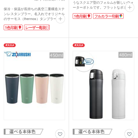
うなスクエア型のフォルムが新しいウォ
ーターボトルです。フラットなボトル形
保冷・保温が長持ちの真空二重構造ステ
状で、オリジナル印刷の範囲が広くSNS
ンレスタンブラー。名入れでオリジナル
1色印刷
フルカラー印刷
映えも確実!1色またはフルカラー印刷が
のサーモス（thermos）タンブラーが製
可能。フレームの色は豊富なカラーバリ
作できます。
エーションから選べます。デザインとフ
1色印刷
レーザー彫刻
サーモス 真空断熱タンブラー350mlは温
レームの色を合わせた「推し色」グッズ
かいものを入れても外側が熱くならず、
の制作や、ライブグッズにもおすすめ。
氷を入れた冷たいものを入れても結露し
ドリンクを入れてスポーツやお出かけに
にくい優れもの。高級感があるステンレ
持って行くのはもちろん、ご自宅用とし
スタンブラーは記念品にピッタリです。
て洗剤やシャンプー・リンスを入れるの
にも使えます。自作のハーバリウムを作
ってインテリアにしても可愛いですよ。
フレームは分解できるため、お手入れも
簡単！使い勝手の良さとデザインを両立
した、オリジナルボトルが製作できま
す。