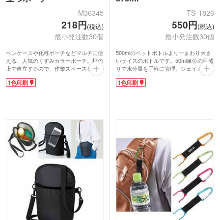
M36345
TS-1826
218円
550円
(税込)
(税込)
最小発注数30個
最小発注数30個
ペンケースや化粧ポーチなどマルチに使
500mlのペットボトルより一まわり大き
える、人気のくすみカラーポーチ。机の
いサイズのボトルです。50ml単位の目盛
上で自立するので、作業スペースを広く
りで水分量を手軽に管理。シェイカー等
確保することができます。ファスナー部
の分量目安としても使用可能です。色は
1色印刷
1色印刷
分を折り返せば、取りたいものが見つけ
クリア、ピンク、ブルー、グリーンの淡
やすく出し入れもスムーズです。クッシ
い色合いがオシャレな4色展開。ワンポ
ョン性のあるイソプレンゴム素材。電子
イントまたは大きなサイズでの名入れが
機器などの保護ケースやペットボトルホ
可能です。
ルダーにも使えます。
マイボトルは環境に優しいノベルティと
1色ロゴ印刷ができ、名入れ部分が見え
して人気です。スポーツ関連だけでなく
るパッケージで販促効果も抜群です。コ
雑貨店やアパレルでのノベルティなどに
スメショップのノベルティや、学習塾の
もオススメです。
入会特典にもおすすめです。