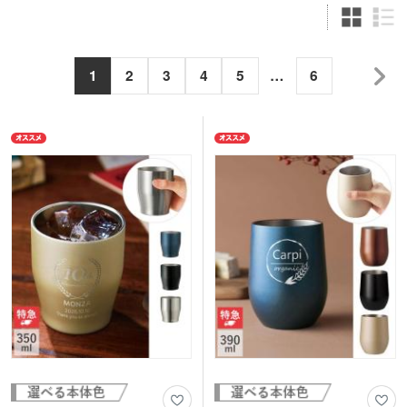
1
2
3
4
5
…
6