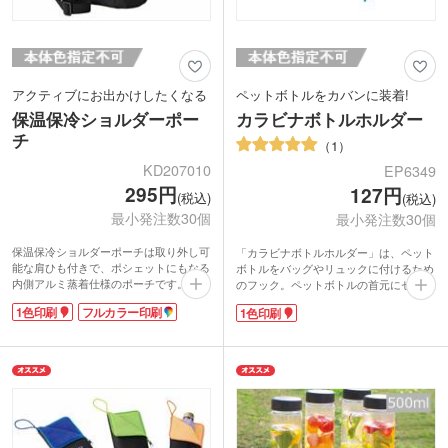
アクティブにお出かけしたくなる
ペットボトルをカバンに装着!
保温保冷ショルダーポー
カラビナボトルホルダー
チ
1
KD207010
EP6349
295円
127円
(税込)
(税込)
最小発注数30個
最小発注数30個
保温保冷ショルダーポーチは取り外し可
「カラビナボトルホルダー」は、ペット
能な肩ひも付きで、ポシェットにもなる
ボトルをバッグやリュックに付けるため
内側アルミ蒸着仕様のポーチです。シー
のフック。ペットボトルの首元にセット
ンに合わせて2WAYできるユニセックス
するだけで、カンタンに使えます。アル
1色印刷
フルカラー印刷
1色印刷
なデザインが人気です。
ミ製メタリックカラーのスタイリッシュ
500mlのペットボトルが2本まで入りま
なデザイン。通勤・通学はもちろん、ア
す。側面にはメッシュポケット付で、す
ウトドアでのドリンクの持ち運びにも!
ぐ使うICカードやスマホを入れるのに便
利です。ソロキャンプ・ドライブにも大
活躍間違いなし!
ポケットの上に1色・フルカラー印刷、
裏面にフルカラー印刷が可能なので、ラ
イブやフェスのオリジナルグッズにもお