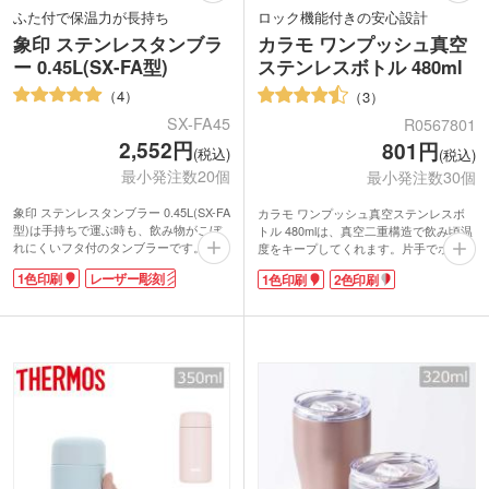
ふた付で保温力が長持ち
ロック機能付きの安心設計
象印 ステンレスタンブラ
カラモ ワンプッシュ真空
ー 0.45L(SX-FA型)
ステンレスボトル 480ml
4
3
SX-FA45
R0567801
2,552円
801円
(税込)
(税込)
最小発注数20個
最小発注数30個
象印 ステンレスタンブラー 0.45L(SX-FA
カラモ ワンプッシュ真空ステンレスボ
型)は手持ちで運ぶ時も、飲み物がこぼ
トル 480mlは、真空二重構造で飲み頃温
れにくいフタ付のタンブラーです。真空
度をキープしてくれます。片手でポンっ
二重構造で保冷温効果が高く、氷も溶け
と蓋を開けられるワンタッチ式です。そ
1色印刷
レーザー彫刻
1色印刷
2色印刷
にくいので長時間飲みごろ温度を楽しめ
のまま口を付けて飲めるので、手軽に水
ます。回転式の蓋はほこりが入るのを防
分補給ができます。ボタン部分はロック
ぎ、ストローもさしやすいのが嬉しいで
機能付きで、誤って蓋が開くのを防ぐ安
すね。
心設計。
容量は約450mlのビッグサイズで、オフ
内側には錆びにくい鋼材のSUS304を使
ィスでの使用にも適しています。内面は
用しています。エコ需要が高まる今、長
傷や汚れが目立ちにくいマット塗装。蓋
くお使いいただけるノベルティはお客様
は分解して洗えて、いつも清潔に保てま
にも喜ばれますよ。1色か2色でロゴを名
す。出勤前のテイクアウトドリンクもマ
入れすれば、販促効果も期待できます。
イタンブラーに入れて、サステナブルな
毎日を送れますね。
1色またはレーザー彫刻で印刷ができま