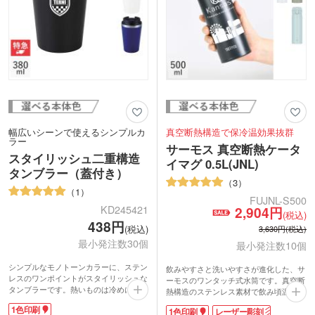
幅広いシーンで使えるシンプルカ
真空断熱構造で保冷温効果抜群
ラー
サーモス 真空断熱ケータ
スタイリッシュ二重構造
イマグ 0.5L(JNL)
タンブラー（蓋付き）
3
1
FUJNL-S500
KD245421
2,904円
(税込)
438円
(税込)
3,630円(税込)
最小発注数30個
最小発注数10個
シンプルなモノトーンカラーに、ステン
飲みやすさと洗いやすさが進化した、サ
レスのワンポイントがスタイリッシュな
ーモスのワンタッチ式水筒です。真空断
タンブラーです。熱いものは冷めにく
熱構造のステンレス素材で飲み頃温度を
く、冷たいものは結露しにくい二重構造
キープ。唇にフィットしやすい形状なの
1色印刷
1色印刷
レーザー彫刻
になっています。開け閉めラクラクなフ
で、飲み心地抜群です。外して洗えるパ