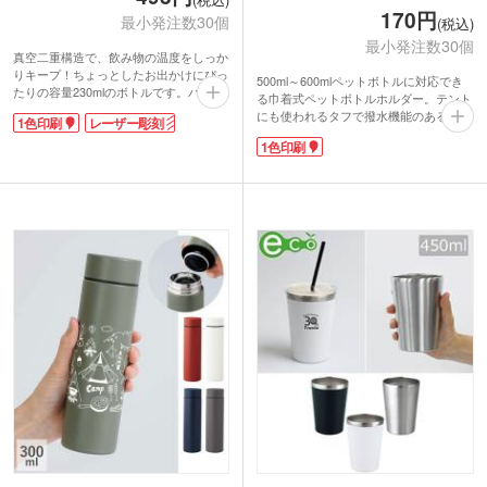
170円
最小発注数30個
(税込)
最小発注数30個
真空二重構造で、飲み物の温度をしっか
りキープ！ちょっとしたお出かけにぴっ
500ml～600mlペットボトルに対応でき
たりの容量230mlのボトルです。バッグ
る巾着式ペットボトルホルダー。テント
にすっきり収まるスリムサイズ。飲み口
にも使われるタフで撥水機能のあるリッ
1色印刷
レーザー彫刻
は広めで、氷も入れやすくお手入れもラ
プストップ生地を使用しています。内側
クラク。ステンレス素材でにおい移りも
1色印刷
はアルミ蒸着でペットボトルの温度をキ
少なく毎日清潔に使えます。艶っとした
ープ。
本体カラーがとてもおしゃれです。
世代・性別問わず使いやすい定番の形
印刷方法は、ワンポイントのパッド印
で、ノベルティとしても配布しやすいア
刷、大きめに名入れができる回転シルク
イテムです。1色で名入れ印刷ができる
印刷、レーザー彫刻の3種類から選べま
ので、イベントやキャンペーンロゴを入
す。卒業記念品や、店舗の周年記念品な
れたグッズ制作などにいかがでしょう
ど特別な日に配布する記念品におすすめ
か。
です。