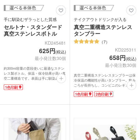
手に馴染むザラっとした質感
テイクアウトドリンクが入る
セルトナ・スタンダード
真空二重構造ステンレス
真空ステンレスボトル
タンブラー
7
KD245481
625円
KD225311
(税込)
658円
最小発注数30個
(税込)
最小発注数30個
約300ml容量の普段使いに最適なステン
レス製ボトル。保温・保冷効果が高い真
真空二重構造ステンレスタンブラーは保
空二重構造です。表面は手に馴染みやす
冷保温の機能性が高いタンブラー。飲み
いザラっとした質感。シンプルながらも
ごろが長持ちし、コンビニのレギュラー
1色印刷
おしゃれなデザインです。
サイズのカップがすっぽり収まります。
ショップやブランドロゴをワンポイント
1色印刷
2色印刷
デスク周りに置いていても結露で水浸し
で入れるだけでおしゃれなノベルティ
になる心配がありません。シンプルなブ
に。印刷範囲が広く存在感抜群の回転シ
ラック・シルバー・ホワイトの3色のご
ルク印刷にも対応しています。
用意。本体色が分かりやすい化粧箱入り
です。
印刷面が広く、日常的にお使いいただけ
てロゴが目に入りやすいため、キャラク
ターグッズや物販用におすすめです。