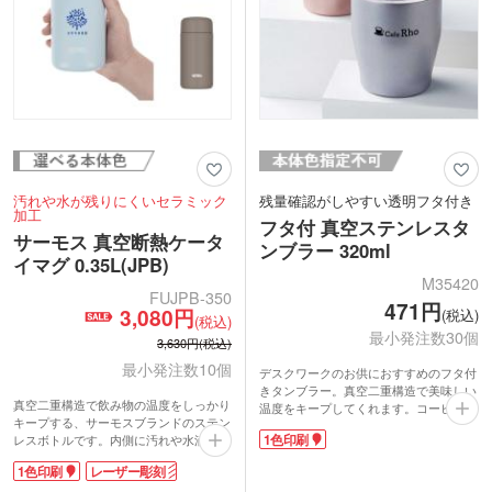
す。ワンポイントでロゴを印刷できるパ
ッド印刷、デザインを大きく印刷できる
回転シルク印刷のほか、高級感あふれる
レーザー彫刻もおすすめです。安心と実
績のある象印ブランドは、特別な周年記
念品やオープン記念品に人気です。
汚れや水が残りにくいセラミック
残量確認がしやすい透明フタ付き
加工
フタ付 真空ステンレスタ
サーモス 真空断熱ケータ
ンブラー 320ml
イマグ 0.35L(JPB)
M35420
FUJPB-350
471円
3,080円
(税込)
(税込)
最小発注数30個
3,630円(税込)
最小発注数10個
デスクワークのお供におすすめのフタ付
きタンブラー。真空二重構造で美味しい
真空二重構造で飲み物の温度をしっかり
温度をキープしてくれます。コーヒーや
キープする、サーモスブランドのステン
紅茶を1杯飲むのに最適な320mlサイズ。
1色印刷
レスボトルです。内側に汚れや水滴が残
フタはスライド式でほこり避けに。透明
りにくいセラミック加工を採用し、丸ご
で中身の量が確認しやすいのがポイント
1色印刷
レーザー彫刻
と食洗機対応なのでお手入れ簡単。小さ
です。