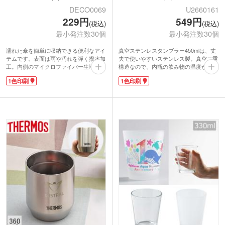
DECO0069
U2660161
229円
549円
(税込)
(税込)
最小発注数30個
最小発注数30個
濡れた傘を簡単に収納できる便利なアイ
真空ステンレスタンブラー450mlは、丈
テムです。表面は雨や汚れを弾く撥水加
夫で使いやすいステンレス製。真空二重
工。内側のマイクロファイバー生地が水
構造なので、内瓶の飲み物の温度が外瓶
滴をしっかり吸収して、カバンや周りの
まで伝わらず、飲み頃の温度を保ちま
1色印刷
1色印刷
荷物を濡らしません。ストラップでバッ
す。氷を入れてもほとんど結露せず、コ
グに外付けできます。使わない時はコン
ースター不要。熱い飲み物を入れても本
パクトに折りたため携帯に便利。ペット
体が熱くなりにくく、持ちやすいタンブ
ボトルカバーにもオススメです。
ラーです。
中央に大きくロゴ印刷が可能で販促効果
450mlと大きめサイズでも、温度が長持
も抜群。ビジネスマンをはじめ幅広い層
ちするので長い時間美味しいままで楽し
に使ってもらえるノベルティです。
めますね。
シンプルデザインなのでお名入れ部分が
目立ち、開業記念や周年記念などロゴが
映えるので、もらっても喜ばれ長く愛用
される人気の商品です。