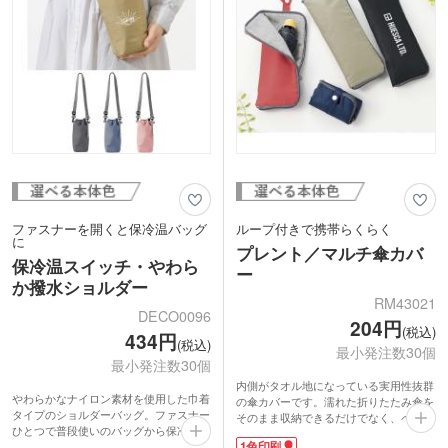
ファスナーを開くと保冷温バッグ
ループ付きで携帯らくらく
に
プレント／マルチ傘カバ
保冷温スイッチ・やわら
ー
か撥水ショルダー
RM43021
DECO0096
204円
(税込)
434円
(税込)
最小発注数30個
最小発注数30個
内側がタオル地になっている実用性抜群
やわらかなナイロン素材を使用した巾着
の傘カバーです。濡れた折りたたみ傘を
タイプのショルダーバッグ。ファスナー
そのまま収納できるだけでなく、ペット
ひとつで普段使いのバッグから保冷温バ
ボトルホルダーとしても使えます。ルー
1色印刷
ッグへ切り替えられる便利なアイテムで