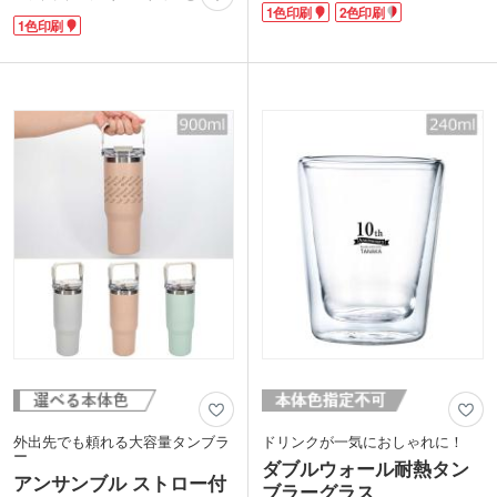
1色印刷
2色印刷
の使い方ができる便利グッズです。収納
きます。容量は約500mlで、飲み物だけ
1色印刷
に困る濡れた折りたたみ傘や結露した
でなく布製品や食品を入れるパッケージ
500mlのペットボトルも、これさえあれ
用途にも人気です。
ば快適に持ち歩けます。ファスナーを全
豊富なカラー展開で、「推しカラー」グ
開にすればハンドタオルに早変わり!濡
ッズ製作にもおすすめ!側面またはキャ
れたバッグを拭くのに便利です。
ップに名入れ印刷が可能です。エンタメ
外側の黒地部分に1色で名入れができま
関連のグッズ製作にはもちろん、飲食店
す。印刷面が見えやすい透明なデザイン
や美容院の周年記念品などにいかがでし
袋に入れてのお届け。企業名やロゴを印
ょうか。
刷すれば、PR効果の高いノベルティと
してイベントやキャンペーンで配布でき
ます。紐付きで持ちやすいので、屋外イ
ベントやスポーツ大会でも活躍する商品
です。ポストインできるサイズなのも嬉
しいですね。
外出先でも頼れる大容量タンブラ
ドリンクが一気におしゃれに！
ー
ダブルウォール耐熱タン
アンサンブル ストロー付
ブラーグラス