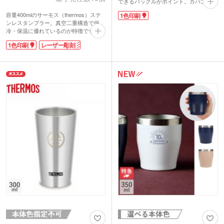
できるバックルがポイント。カバンの持
ち手や、リュックに取り付けて持ち運べ
容量400mlのサーモス（thermos）ステ
1色印刷
ます。カバンの中での結露対策にも〇。
ンレスタンブラー。真空二重構造で保
ベーシックなカーキ・ネイビー・ブラッ
冷・保温に優れているのが特徴です。
クの3色取混ぜでお届け。シンプルなデ
名入れが可能なサーモス 真空断熱タン
ザインで名入れが映えます。アウトドア
1色印刷
レーザー彫刻
ブラー400mlは記念品として人気。シン
イベントの来場記念や飲料の購入特典に
プルなタンブラーなので印刷するデザイ
おすすめ。ファミリー層に人気のアイテ
ンが映えます。会社のロゴをプリントし
ムです。
て高級感溢れるオリジナルタンブラーが
作成できます。