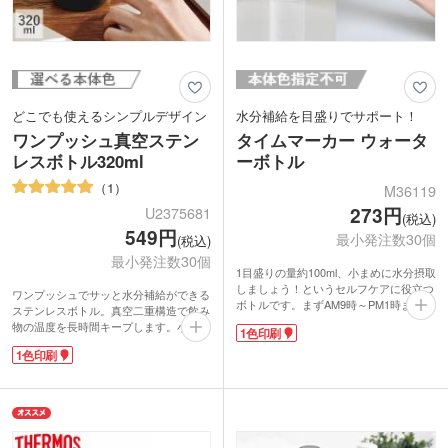
どこでも使えるシンプルデザイン
水分補給を目盛りでサポート！
ワンプッシュ真空ステン
タイムマーカー ウォータ
レスボトル320ml
ーボトル
1
M36119
273円
U2375681
(税込)
549円
最小発注数30個
(税込)
最小発注数30個
1目盛りの量約100ml、小まめに水分摂取
しましょう！というセルフケアに役立つ
ワンプッシュでサッと水分補給ができる
ボトルです。まずAM9時～PM1時まで飲
ステンレスボトル。真空二重構造で飲み
み切ったら、PM2時までのお水を入れ
物の温度を長時間キープします。小さめ
1色印刷
PM6時までに飲むと、約1Lのお水を摂取
バッグにも入れやすいコンパクトな
したという目安になります。日々の健康
1色印刷
320mlサイズ。プッシュボタンを上にス
管理や、熱中症予防の水分補給を目盛り
ライドすればロックをかけられて安心で
付きで楽しくサポート。キャップは引き
す。
抜くだけで簡単に開けられます。機能性
名入れ印刷の映えるシンプルデザイン。
とデザイン性を兼ね備えたウォーターボ
マット塗装で使うシーンや世代を問わず
トルです。
お使いいただけます。企業やブランドロ