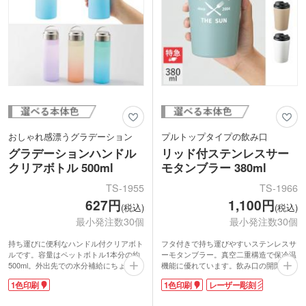
おしゃれ感漂うグラデーション
プルトップタイプの飲み口
グラデーションハンドル
リッド付ステンレスサー
クリアボトル 500ml
モタンブラー 380ml
TS-1955
TS-1966
627円
1,100円
(税込)
(税込)
最小発注数30個
最小発注数30個
持ち運びに便利なハンドル付クリアボト
フタ付きで持ち運びやすいステンレスサ
ルです。容量はペットボトル1本分の約
ーモタンブラー。真空二重構造で保冷温
500ml。外出先での水分補給にちょうど
機能に優れています。飲み口の開閉もで
いいサイズです。中身が見えない色付き
きるので、飲まない時はフタをしておく
1色印刷
1色印刷
レーザー彫刻
ボトルは生活感を抑えられてとってもス
ことができます。ドリンクホルダーとし
タイリッシュ。傷も目立ちにくく長く使
てもOK！結露で手や机が濡れるのを防