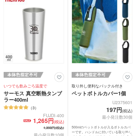
るフロストタイプからお選びください。
いつでも飲みごろ温度で
取り外し便利なバックル付き
サーモス 真空断熱タンブ
ペットボトルカバー1個
ラー400ml
U2375601
3
197円
(税込)
FUJDI-400
最小発注数30個
1,265円
(税込)
500mlのペットボトルが入るボトルカバ
1,393円(税込)
ーです。ハンドルに付いている取り外し
最小発注数10個