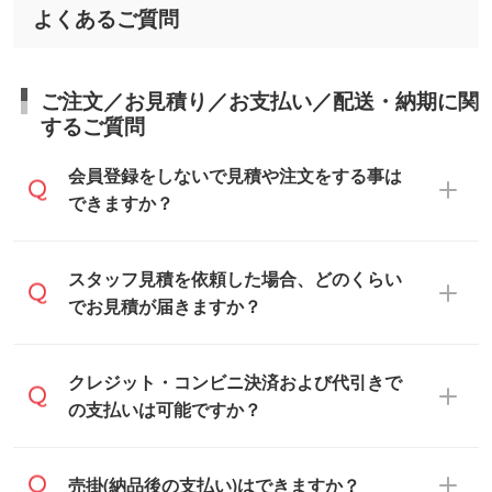
よくあるご質問
ご注文／お見積り／お支払い／配送・納期に関
するご質問
会員登録をしないで見積や注文をする事は
できますか？
可能です。見積・注文フォームにて『ゲス
スタッフ見積を依頼した場合、どのくらい
トのまま進む』ボタンからお進みのうえ、
でお見積が届きますか？
ご依頼ください。
通常、翌営業日までにお送りしておりま
クレジット・コンビニ決済および代引きで
す。混雑状況によっては、お時間をいただ
の支払いは可能ですか？
くこともございます。予めご了承くださ
い。土日祝日にご依頼いただいた場合は、
銀行振込のみのご対応となります。
売掛(納品後の支払い)はできますか？
翌営業日以降のご連絡となります。