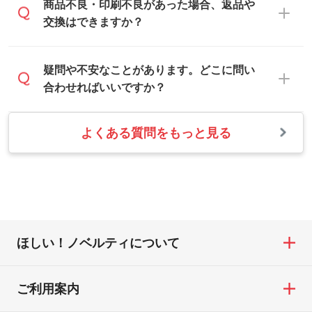
合は白色か淡い色の印刷色をおすすめして
営業日は平日の10:00～18:00で、土日祝日
商品不良・印刷不良があった場合、返品や
写真などを、印刷に適したベクターデータ
おります。
はお休みとなります。注文・見積・お問い
交換はできますか？
に変換します。→
詳しく見る
本体色がナチュラルなど淡色の場合、印刷
合わせは、土日祝日でもお送りいただけれ
をくっきりと目立たせたいときは濃い印刷
ば、出社後速やかに対応いたします。
・フルカラーデータを1色に変換してほしい
お手数をお掛けいたしますが、至急担当ス
疑問や不安なことがあります。どこに問い
色が、柔らかい雰囲気にしたいときは淡い
シルク印刷、レーザー彫刻など印刷方法に
タッフまでご連絡ください。商品の状況を
合わせればいいですか？
印刷色が映えます。
あわせて、フルカラーのデータを1色になお
確認し、改めてご案内いたします。
します。→
詳しく見る
また、お選びいただいた印刷色が本体色に
よくある質問をもっと見る
お問い合わせフォームをご利用ください。1
【返品・交換の対象】
合わない場合や仕上がりに影響しそうな場
・1色印刷でグラデーションや濃淡を表現し
営業日以内に担当スタッフよりメールにて
・お届け時に商品が損傷・故障している場
合は、スタッフから別の色をご案内するこ
たい
ご連絡いたします。
合
ともございます。
網点という技法で濃淡を表現することがで
お急ぎの場合はお電話でのご質問も受け付
・ご注文と異なる商品が届いた場合
きます。濃淡の差が分かるデータに調整い
けております。下記電話番号までお問い合
・印刷不良があった場合
たします。→
詳しく見る
わせください。
※印刷不良は原則として“再印刷”でご対応さ
ほしい！ノベルティについて
せていただいております。
・コーポレートカラーを使って印刷したい
TEL：0422-29-9911 営業時間10:00～
※詳しくは「
商品の良品基準について
」をご
／印刷色にこだわりがある
18:00(土日祝日除く)
覧ください。
DIC・PANTONEなどのカラーチップの指定
ご利用案内
お問い合わせフォームはこちら
や、現物支給による色指定も承っておりま