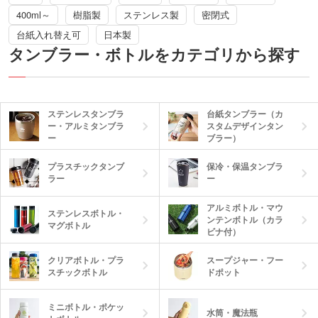
400ml～
樹脂製
ステンレス製
密閉式
台紙入れ替え可
日本製
タンブラー・ボトルをカテゴリから探す
ステンレスタンブラ
台紙タンブラー（カ
ー・アルミタンブラ
スタムデザインタン
ー
ブラー）
プラスチックタンブ
保冷・保温タンブラ
ラー
ー
アルミボトル・マウ
ステンレスボトル・
ンテンボトル（カラ
マグボトル
ビナ付）
クリアボトル・プラ
スープジャー・フー
スチックボトル
ドポット
ミニボトル・ポケッ
水筒・魔法瓶