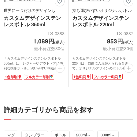
世界に一つだけのデザインも!
持ち運びやすいオリジナルボトル
カスタムデザインステン
カスタムデザインステン
レスボトル 350ml
レスボトル 220ml
TS-0888
TS-0887
1,089円
853円
(税込)
(税込)
最小発注数30個
最小発注数30個
「カスタムデザインステンレスボトル
カスタムデザインステンレスボトル
350ml」は、レジャーやアウトドアに便
220mlは、自由に入れ替えられる台紙
利な携帯ボトル。洗いやすい構造のステ
で、オリジナルデザインのボトルを作れ
ンレス製で、いつも清潔に使えます。自
ます。お好みの写真やイラストでグッと
1色印刷
フルカラー印刷
1色印刷
フルカラー印刷
由に入れ替えられるボトル台紙は、お好
アピール力が高まり、アーティスト物販
みの写真やイラストをフルカラー印刷す
やキャラクターグッズに人気。
ることが可能。オリジナルデザインのボ
ステンレス2層で保冷温性も高く、錆び
トルが作れる、ユニークなアイテムで
にくく耐久性も優秀な18-8ステンレス。
す。
飲み口は氷が飛び出さない仕様。外出先
での水分補給に便利な携帯ボトルです。
サイズ違いで350mlもあります。
詳細カテゴリから商品を探す
マグ
タンブラー
ボトル
200ml～
300ml～