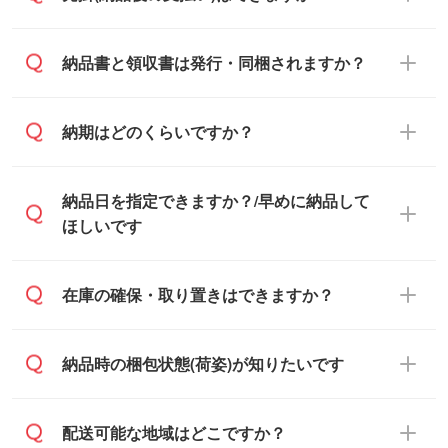
基本的には先入金をお願いしております
納品書と領収書は発行・同梱されますか？
が、自治体・行政機関・学校・病院・上場
企業様 などの場合は、月末締め翌月末払い
納品書・領収書は ご依頼をいただいた場合
納期はどのくらいですか？
に対応可能です。
のみ発行しております。商品への同梱はし
ておらず、通常はPDFデータをメール添付
また、卒業・卒園記念品で対策委員会や個
・印刷する場合(500個程度)
納品日を指定できますか？/早めに納品して
でお送りします。
人様からご注文いただく場合でも、お支払
ご入金、イメージ画像の校了から約2週間
ほしいです
原本の郵送をご希望の場合は、担当スタッ
い元が学校や幼稚園・保育園であれば、同
～2週間半でご納品いたします。
フまたは注文フォームの『ご注文に関する
様の条件でご対応できる場合がございま
備考欄』よりお知らせください。
す。
ご希望の納期がある場合は、お問い合わ
在庫の確保・取り置きはできますか？
・商品のみ注文する場合(サンプル購入を含
ご希望の際は担当スタッフまでお気軽にご
せ・お見積もり・ご注文時にその旨をお知
む)
相談ください。
らせください。
ご入金確認後、1～2営業日で出荷いたし
ご入金確認後に在庫を確保し、注文確定の
納品時の梱包状態(荷姿)が知りたいです
在庫状況や印刷スケジュールを確認のう
ます。
ご連絡を致します。ご入金いただくまで在
え、対応が可能かご案内いたします。
庫の確保はできかねますので予めご了承く
また、お急ぎで印刷をご希望の場合は、最
納期は商品や数量、印刷方法、ご納品場
商品によって異なります。各ページにある
配送可能な地域はどこですか？
ださい。
短5営業日で出荷可能な商品もご用意してお