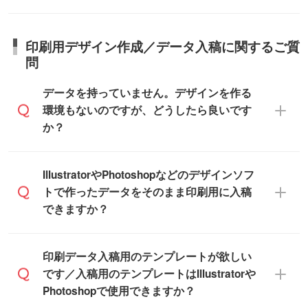
所、在庫の有無によって異なります。正確
商品詳細の荷姿欄をご確認ください。
ります。>>
対象商品はこちら
な日程はスタッフまでお問い合わせくださ
【箱入り】 商品がひとつずつ箱に入って
※最短出荷日は商品によって異なります。各
い。
日本全国へお届けが可能です。なお、海外
います。(白箱、化粧箱、ブリスターパック
印刷用デザイン作成／データ入稿に関するご質
商品ページにてご確認ください
への直接納品は行っておりませんので予め
など)
問
また、商品ページ内の「出荷までのスケジ
ご了承ください。
【袋入り】 商品がひとつずつ袋に入って
ュール」に注文予定日をご入力いただく
います。(透明袋、デザイン袋など)
データを持っていません。デザインを作る
と、おおよその締切日や出荷目安をご確認
【個包装なし】 個包装がされていない状
環境もないのですが、どうしたら良いです
いただけます。
態で納品します。
か？
商品在庫や印刷ラインを確保するために
※化粧箱から白箱への入れ替えや、オリジナ
も、商品が決まりましたらお早めのご発注
ル箱の作成は原則承っておりません。
をお願いいたします。
無料の「
デザインシミュレーター
」を使え
IllustratorやPhotoshopなどのデザインソフ
ば、PCやスマホから簡単にデザインを作成
トで作ったデータをそのまま印刷用に入稿
※土日祝日を除く営業日換算です。
できます。スタンプやテンプレートも豊富
できますか？
※沖縄・離島は追加日数がかかります。
なので、デザインソフトがなくても安心で
す。
IllustratorやPhotoshop、CLIP STUDIOなどの
印刷データ入稿用のテンプレートが欲しい
デザインソフトでこだわりのデザインを作
です／入稿用のテンプレートはIllustratorや
また、「
データ作成サービス
」もご利用い
成したい方は、
完全データ入稿
がおすすめ
Photoshopで使用できますか？
ただけます。ご希望の文言・書体・印刷色
です。