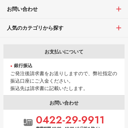
【返品・交換ができない場合】
す。→
詳しく見る
・お客様の元で商品を加工された場合、ま
お問い合わせ
たは商品が破損した場合
・背景がある画像からキャラクター部分だ
・商品到着後7日以上経過している場合
けを使いたいです
人気のカテゴリから探す
・お客様のご都合による返品・交換依頼(商
シンプルな背景のデータや、使いたいキャ
品・色・数量などの注文間違い等)
ラクター部分の輪郭がはっきりしているデ
ータは切り抜き処理が可能です。→
詳しく
お支払いについて
見る
銀行振込
・持っているデータの背景が足りない／塗
ご発注後請求書をお送りしますので、弊社指定の
り足しの作り方が分からない
振込口座にご入金ください。
印刷したいデータが印刷範囲よりも小さい
振込先は請求書に記載いたします。
場合、シンプルな色・柄の背景であれば拡
張が可能です。→
詳しく見る
お問い合わせ
・デザインにQRコードを入れたい／QRコ
0422-29-9911
ードを生成してほしい
URLをご指定いただければ、QRコードを生