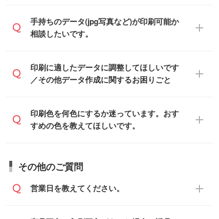
をお知らせいただければ、弊社にて無料で
「.ai」形式または「.psd」形式で保存し、
デザインデータを1点作成いたします。
一部商品は入稿用テンプレートのご用意が
手持ちのデータ(jpg写真など)が印刷可能か
お見積・ご注文フォームにアップロードし
あります。各商品ページの『印刷方法・テ
相談したいです。
てご入稿ください。
ンプレート』からダウンロードをお願いい
たします。
ご入稿後は経験豊富なスタッフがデータに
印刷に適したデータ・解像度かどうか、担
印刷に適したデータに調整してほしいです
入稿用のテンプレートはPDF形式ですが、
不備がないかチェックし、お客様と確認し
当スタッフが事前に確認いたします。
／その他データ作成に関するお困りごと
IllustratorやPhotoshopで開いてご利用いた
てから印刷に進みますので、ご安心くださ
データはお見積・ご注文・
お問い合わせフ
だけます。詳しい手順は「
入稿テンプレー
い。
ォーム
へ添付いただくか、担当スタッフ宛
トの使い方
」をご確認ください。
データ作成でお困りの際には、担当スタッ
印刷色を何色にするか迷っています。おす
にメールでお送りください。
フがサポートいたしますのでお気軽にご相
すめの色を教えてほしいです。
仕上がりに影響しそうな点もチェックいた
談ください。
しますので、データのご相談だけでもお気
お問い合わせフォーム
や、見積/注文フォー
軽にお問い合わせください。
お見積・ご注文・
お問い合わせフォーム
か
ムから添付してお送りください。
その他のご質問
らご相談いただきますと、担当スタッフが
なお、印刷用データの作り方に関する詳細
お客様のご希望や商品の本体色を確認し、
・解像度の低いデータをトレース/調整して
営業日を教えてください。
は、「
完全データ入稿
」をご参照くださ
印刷色をご提案させていただきます。
ほしい
い。
本体色がブラック、ネイビーなど濃色の場
解像度の低い画像や、手書きのイラスト、