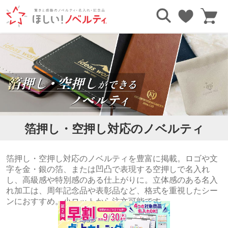
TOP
印刷で探す
箔押し・空押し
箔押し・空押し対応のノベルティ
箔押し・空押し対応のノベルティを豊富に掲載。ロゴや文
字を金・銀の箔、または凹凸で表現する空押しで名入れ
し、高級感や特別感のある仕上がりに。立体感のある名入
れ加工は、周年記念品や表彰品など、格式を重視したシー
ンにおすすめ。小ロットから注文可能です。