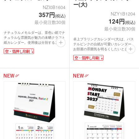
ー(大)
NZI0B1604
NZY1B1204
357円
(税込)
124円
最小発注数30個
(税込)
最小発注数30個
ナチュラルメモルダーは、茶色い紙でナ
チュラルな雰囲気が魅力の未晒クラフト
卓上プラリングカレンダー(大)は、パス
紙カレンダー。使用後は分別することな
テルピンクの台紙が可愛いカレンダー。
くそのまま古紙としてリサイクルするこ
お部屋の雰囲気を明るくしたいときに、
空・箔押し印刷
とができるエコグッズです。各月のカレ
うってつけです。格安価格で名入れがで
ンダー裏面はポケット付き。デスク周り
空・箔押し印刷
きます。六曜・祝日の表記があるので、
のペンなど小物を収納できます。
冠婚葬祭関係の職種でも使い勝手のよい
シンプルながら暖かみがある卓上カレン
ノベルティ。日付の表記が大きく、見や
ダー。祝日以外にもバレンタインデーや
すいのも魅力です。
クリスマスなどのイベント記載があり、
カレンダーは年末年始のご挨拶用に、毎
大切な日も忘れません。自然派の食品メ
年大人気のノベルティです。社名やショ
ーカーやコスメショップなどのノベルテ
ップロゴを印刷してオリジナルカレンダ
ィに最適です。
ーを作りませんか。