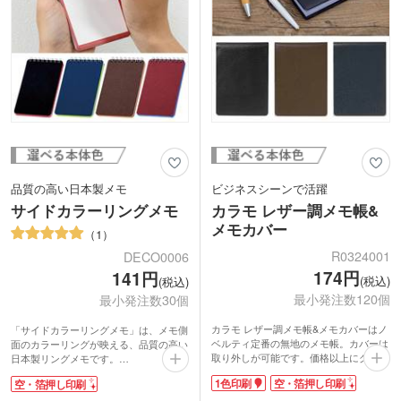
品質の高い日本製メモ
ビジネスシーンで活躍
サイドカラーリングメモ
カラモ レザー調メモ帳&
メモカバー
1
R0324001
DECO0006
174円
141円
(税込)
(税込)
最小発注数120個
最小発注数30個
カラモ レザー調メモ帳&メモカバーはノ
「サイドカラーリングメモ」は、メモ側
ベルティ定番の無地のメモ帳。カバーは
面のカラーリングが映える、品質の高い
取り外しが可能です。価格以上にグレー
日本製リングメモです。
ド感ある仕上がりで、展示会などの販促
用紙は2mm方眼入りなので、文字はも
1色印刷
空・箔押し印刷
空・箔押し印刷
品として人気があります。DMに同梱し
ちろん図面や地図などをメモするにも大
て送付や、Yシャツの胸ポケットにも入
変便利です。