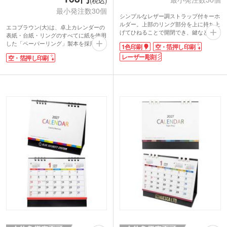
(税込)
最小発注数30個
シンプルなレザー調ストラップ付キーホ
ルダー。上部のリング部分を上に持ち上
エコブラウン(大)は、卓上カレンダーの
げてひねることで開閉でき、鍵などを簡
表紙・台紙・リングのすべてに紙を使用
単に取り付けられます。ミニダブルリン
した「ペーパーリング」製本を採用。可
1色印刷
空・箔押し印刷
グも付属しているので、たくさんキーホ
燃ゴミまたは資源ゴミとして扱える、地
ルダーを付けたい人にも便利です。
レーザー彫刻
空・箔押し印刷
球にやさしいエコ製品です。落ち着いた
合皮部分か金属パーツ部分にオリジナル
ブラウンを基調に、文字が見やすい大き
印刷が可能です。企業ロゴを入れた展示
めサイズで作りました。表面は月間ブロ
会ノベルティなどにいかがでしょうか。
ックタイプ。裏面は月間横ケイタイプ。
高級感の出るレザー彫刻印刷は記念品制
表裏で予定を使い分ければ、スケジュー
作にもおすすめです。
ル管理はバッチリですね!