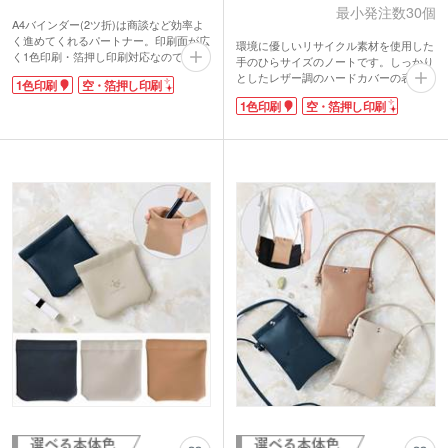
最小発注数30個
A4バインダー(2ツ折)は商談など効率よ
く進めてくれるパートナー。印刷面が広
環境に優しいリサイクル素材を使用した
く1色印刷・箔押し印刷対応なので、オ
手のひらサイズのノートです。しっかり
リジナルの高級感あるバインダーを制作
としたレザー調のハードカバーの表紙
1色印刷
空・箔押し印刷
できます。お客様との打ち合わせの際、
に、落ち着いたカラーリングとゴムバン
さりげなく企業アピールもできる!販促
1色印刷
空・箔押し印刷
ド付き。高級感があり記念品にぴったり
品にも人気があります。
のアイテムです。
程よい硬さなのでメモもとりやすく、し
シンプルなデザインで名入れが映えま
っかりしたクリップで名刺入れ・ペンホ
す。1色印刷、箔押し、空押しと多様な
ルダー付きです。
印刷に対応しているので、こだわりの記
念品を作成できます。