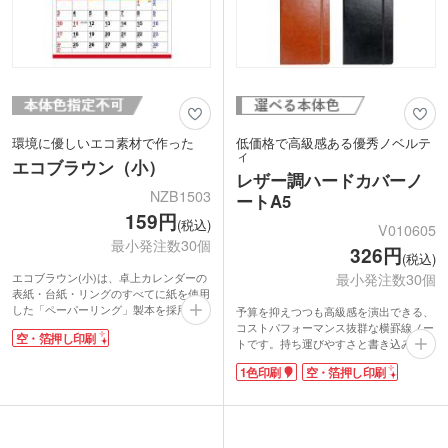
環境に優しいエコ素材で作った
低価格で高級感ある優秀ノベルテ
ィ
エコブラウン（小）
レザー調ハードカバーノ
NZB1503
ートA5
159円
(税込)
V010605
最小発注数30個
326円
(税込)
最小発注数30個
エコブラウン(小)は、卓上カレンダーの
表紙・台紙・リングのすべてに紙を使用
した「ペーパーリング」製本を採用。可
予算を抑えつつも高級感を演出できる、
燃ゴミまたは資源ゴミとして扱える、地
コストパフォーマンス抜群な横罫線ノー
空・箔押し印刷
球にやさしいエコ製品です。落ち着いた
トです。持ち運びやすさと書き込みスペ
ブラウンを基調に、気軽に置ける小さめ
ースの広さを両立した人気のA5サイズ
1色印刷
空・箔押し印刷
サイズで作りました。表面は月間ブロッ
で、ビジネスバッグにもすっきりと収ま
クタイプ。裏面は月間横ケイタイプ。表
ります。上質なレザー調のハードカバー
裏で予定を使い分ければ、スケジュール
は立ったままでも筆記できるしっかりと
管理はバッチリですね!
したつくり。色は定番のブラックとブラ
ウンをご用意しています。