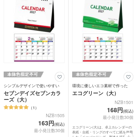
しいペーパーリング仕様の、エコなカレ
れて、お客様への年末年始のご挨拶用に
ンダーです。
いかがでしょうか。
台紙部分に名入れができます。ロゴを名
入れして、年末年始のご挨拶や贈答用に
いかがでしょうか。
シンプルデザインで使いやすい
環境に優しいエコ素材で作った
セブンデイズセブンカラ
エコグリーン（大）
ーズ（大）
NZB1501
1
168円
(税込)
NZB1505
最小発注数30個
163円
(税込)
エコグリーン(大)は、卓上カレンダーの
最小発注数30個
表紙・台紙・リングのすべてに紙を使用
した「ペーパーリング」製本を採用。可