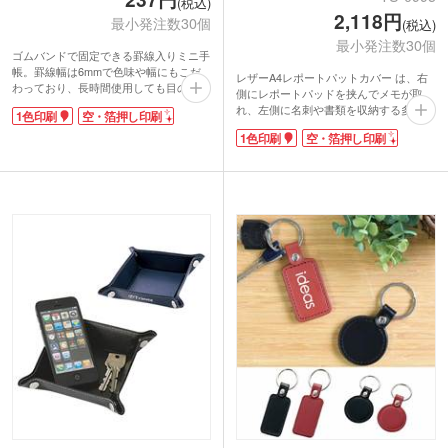
(税込)
2,118円
最小発注数30個
(税込)
最小発注数30個
ゴムバンドで固定できる罫線入りミニ手
帳。罫線幅は6mmで色味や幅にもこだ
レザーA4レポートパットカバー は、右
わっており、長時間使用しても目の疲れ
側にレポートパッドを挟んでメモが取
にくい仕様です。
れ、左側に名刺や書類を収納する多機能
1色印刷
空・箔押し印刷
表面に印刷すればオリジナルノートの完
ポケット付のカバーです。
成！特に空押しや箔押しで印刷すると、
1色印刷
空・箔押し印刷
会議の書類をさっと挟み、ノートもすば
高級感ある完成度の高い仕上がりになり
やく書き込め、必要なメモをポケットに
ます。バッグやポケットで携帯しやす
仕分けて入れておけるので、クリアファ
く、ビジネスシーンにもぴったり。落ち
イルのようにごちゃごちゃになりませ
着きある5色展開で展示会ノベルティや
ん。通勤鞄に入れてもノートが折れるこ
販促品に人気があります。一冊ずつOPP
とがなく、デスクに着いてすぐに仕事に
袋入りだから、配布しやすいのもポイン
取り掛かれるので作業効率UP間違いな
トです。
し。
箔押し印刷でさらに高級感が増すので、
会社の周年記念品として特別なノベルテ
ィが作れます。