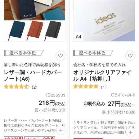
す。
落ち着いた色味で高級感を演出
会社名・学校名を箔で名入れ
レザー調・ハードカバー
オリジナルクリアファイ
ノート(A6)
ル A4【箔押し】
1
2
OB-file-a4-h
KD235331
218円
27円
印刷代込み
(税込)
(税込)～
最小発注数30個
最小発注数100個
レザー調・ハードカバーノート(A6)は、
キラキラと美しく輝く箔押し印刷対応の
携帯に便利なサイズ感の横罫ノート。ビ
クリアファイル。半透明で中が透けて見
ジネスシーンでも使いやすい落ち着いた
えるので、内容物の確認に手間取りませ
カラーと、高級感抜群なレザー調のハー
ん。
1色印刷
フルカラー印刷