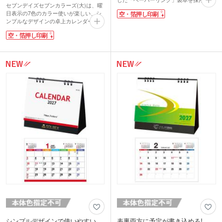
セブンデイズセブンカラーズ(大)は、曜
燃ゴミまたは資源ゴミとして扱える、地
日表示の7色のカラー使いが楽しい、シ
空・箔押し印刷
球にやさしいエコ製品です。明るいグリ
ンプルなデザインの卓上カレンダー。あ
ーンを基調に、文字が見やすい大きめサ
きのこない黒を基調に、文字が見やすい
イズで作りました。表面は月間ブロック
空・箔押し印刷
大きめサイズで作りました。毎年定番で
タイプ。裏面は月間横ケイタイプ。表裏
1番人気のカレンダーです。各月のペー
で予定を使い分ければ、スケジュール管
ジは両方使える仕様です。表面は月間ブ
理はバッチリですね!
ロックタイプ。裏面は月間横ケイタイ
プ。表裏で予定を使い分ければ、スケジ
ュール管理はバッチリですね!
シンプルデザインで使いやすい
表裏両方に予定が書き込める!