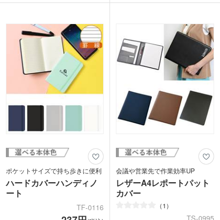
可能です。便利なキーリングとコインが
ょっとしたお供にぴったりです。
入るミニポケット付きで、サブウォレッ
1色印刷と空押し印刷に対応。企業名や
トとしても活躍！
ロゴを入れることで、実用性の高いノベ
1色印刷と空押し印刷に対応なので、企
ルティとして活躍します。特に高級感が
業名を入れれば実用的で広告効果抜群の
増す空押し印刷がおすすめです。環境を
ノベルティが作成できます。エコと実用
意識しながら、使いやすさを重視した一
性を兼ね備えた、特別なアイテムです。
品です。
ポケットサイズで持ち歩きに便利
会議や営業先で作業効率UP
ハードカバーハンディノ
レザーA4レポートパット
ート
カバー
1
TF-0116
237円
TS-0995