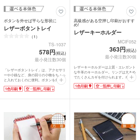
ボタンを外せば平らな形状に
高級感がある空押し印刷がおすす
め!
レザーボタントレイ
レザーキーホルダー
1
MCIF052
TS-1037
363円
(税込)
578円
(税込)
最小発注数30個
最小発注数30個
レザーキーホルダーは上質・エレガント
「レザーボタントレイ」は、アクセサリ
な牛革のキーホルダー。リングは大きめ
ーや小銭など、身の回りの小物をちょっ
でたくさんカギを付けられます。本体色
と入れておくのに便利。ボタンを外せば
は使いやすいブラック・レンガの2色を
フラットな形状になり、折りたたみ可
1色印刷
空・箔押し印刷
ご用意。形は角・丸のデザインから選べ
1色印刷
空・箔押し印刷
能。旅行の携帯にも便利です。色味は、
ます。
シックで落ち着いたブラックとネイビ
1色または空押し印刷が可能です。特に
ー。手になじむリサイクルレザーで作り
空押し印刷は上品な仕上がりに。ロゴや
ました。
社名を印刷して、アパレルショップなど
のノベルティ・購入特典におススメ!さ
りげないデザインで使いやすいキーホル
ダーは、日常的に使うアイテムとして人
気です。