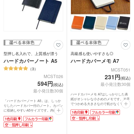
型押し名入れで、上質感が漂う
高級感も使いやすさも◎
ハードカバーノート A5
ハードカバーメモ A7
3
MCST051
231円
MCST026
(税込)
594円
最小発注数30個
(税込)
最小発注数30個
ハードカバーメモ A7はしっかりした表
紙がオシャレな小さめのメモです。片手
「ハードカバーノート A5」は、しっか
でつかめる大きさなので机がなくてもメ
りしたハードカバー付のノート。カバン
モを取りやすく持ち歩きにもぴったり。
に収納しやすいA5サイズです。内側は
1色印刷
フルカラー印刷
カバンやポケットにもすっきり収まりま
ポケット付で、メモや名刺などが挟めて
す。ゴムバンド付きなのでいつのまにか
空・箔押し印刷
1色印刷
フルカラー印刷
便利。後ろの約30ページは切り離しに便
紙の角が折れてしまう心配もありませ
利なミシン目入りです。ステーショナリ
空・箔押し印刷
ん。無地・罫線入りの2種類のメモが付
ーにこだわりたい方にも、ぜひどうぞ。
いていて使い分けが可能。ミシン目でサ