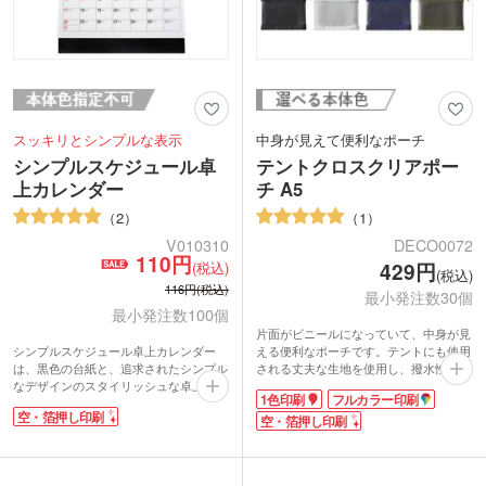
スッキリとシンプルな表示
中身が見えて便利なポーチ
シンプルスケジュール卓
テントクロスクリアポー
上カレンダー
チ A5
2
1
V010310
DECO0072
110円
(税込)
429円
(税込)
116円(税込)
最小発注数30個
最小発注数100個
片面がビニールになっていて、中身が見
シンプルスケジュール卓上カレンダー
える便利なポーチです。テントにも使用
は、黒色の台紙と、追求されたシンプル
される丈夫な生地を使用し、撥水性に優
なデザインのスタイリッシュな卓上カレ
れています。ワイドオープンファスナー
1色印刷
フルカラー印刷
ンダーです。
で出し入れをしやすいのもポイント。ユ
空・箔押し印刷
カレンダーの上部には前後3ヶ月、合わ
ニセックスな色味展開で、渡す相手を選
空・箔押し印刷
せて1枚で4ヶ月分がパッと見てわかる便
びません。
利なカレンダーです。余計な装飾が入っ
1色印刷と箔押し、フルカラー印刷に対
ていないので、箔押しのデザインがしっ
応。特に箔押し印刷は高級感のある仕上