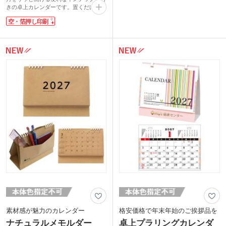
以外にもバレンタインデーやクリスマス
きの卓上カレンダーです。置くだけでデ
などのイベント記載があり、大切な日も
スク周りが明るくなる、目に優しいペー
忘れません。
空・箔押し印刷
ルトーンカラー。各月の裏面は横罫仕様
各月のカレンダー裏面はポケット付き。
になっていて、予定の詳細を書き込めま
デスク周りのペンなど小物を収納できま
す。ワイヤータイプのダブルリング製法
す。年末年始の催し物・来場記念ノベル
で変形しにくく、めくりやすいのが特徴
ティに最適です。
です。
土台部分に名入れが可能で、1年を通し
て目に付くノベルティ。社名やロゴを入
れて、年末年始のご挨拶用にいかがでし
ょうか。
素材感が魅力のカレンダー
格安価格で年末年始のご挨拶品を
ナチュラルメモルダー
卓上プラリングカレンダ