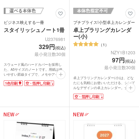
ビジネス映えする一冊
プチプライス!小型卓上カレンダー
スタイリッシュノート1冊
卓上プラリングカレンダ
ー(小)
U2376981
1
329円
(税込)
NZY1B1203
最小発注数30個
97円
(税込)
スウェード風のハードカバーを採用し
最小発注数30個
た、A5サイズのノートです。用紙は使
いやすい罫線タイプで、メモやアイデア
卓上プラリングカレンダー(小)は、どな
整理、会議の議事録、日々の記録など幅
たにも気軽にお使いいただける、シンプ
1色印刷
空・箔押し印刷
広いシーンで活躍します。落ち着いたカ
ルなデザインの卓上カレンダー。ナチュ
ラーリングはビジネスシーンにも馴染み
ラルカラーを基調に、置き場所を選ばな
やすく、性別や年代を問わずお使いいた
空・箔押し印刷
い小さめサイズで作りました。クリーム
だけます。持ち運び時のページめくれを
イエロー色の台紙が、お部屋の雰囲気を
防ぐ便利なゴムバンド付き。バッグの中
明るくしたいときにうってつけです。
でもすっきり収納可能です。
カワイイお値段も魅力のひとつ。年末年
名入れ印刷は1色印刷のほか、箔押し・
始のご挨拶まわりで活躍するノベルティ
空押し印刷にも対応。高級感のある仕上
です。
がりで、周年記念品や企業ノベルティ、
卒業記念品などにもおすすめです。