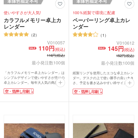
使いやすさが大人気!
100％紙製で環境に配慮
カラフルメモリー卓上カ
ペーパーリング卓上カレ
レンダー
ンダー
2
1
V010057
V010612
110円
145円
(税込)
(税込)
116円(税込)
152円(税込)
最小発注数100個
最小発注数100個
「カラフルメモリー卓上カレンダー」は
紙製リングを使用したエコな卓上カレン
シンプルデザインで使いやすさが売りの
ダー。デスクの上で使い勝手の良い大き
卓上カレンダー。毎年大人気の商品で
さ、予定を書き込みやすい枠サイズで
す。デスクの上で邪魔にならない程よい
す。前月と先2ヶ月までが確認できる4か
空・箔押し印刷
空・箔押し印刷
大きさと、書きやすい枠サイズ、前月と
月表示が便利。100％紙製なので、廃棄
先2ヶ月までがパッと確認できる4か月表
時は分別の必要がありません。
示が便利です。
名入れ部分が黒いので、箔押し印刷がき
名入れ部分が黒いので、箔押し印刷がき
らきらと綺麗に映えますよ。年末のご挨
らきらと綺麗に映えます。年末のご挨拶
拶品としてカレンダーは定番商品。1年
品などの定番商品。店舗・社内スタッフ
間使うものだから、認知度を継続させる
用の作成にも!幅広いシーンでご活用い
効果が期待できるノベルティです。
ただけます。