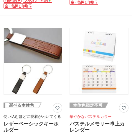
ドカバーが魅力です。きれいにメモを取
空・箔押し印刷
かさばらず実用的なクリアファイルは展
りやすい横罫で、ゴムバンドやしおり紐
空・箔押し印刷
示会で人気の販促品。定番のA4サイズは
も付いています。ポストインも可能なお
オフィス・学校など幅広いシーンで活躍
手頃価格のノベルティです。
するので、資料やパンフレットを挟んで
表紙に1色・空押し・箔押し・フルカラ
配布すれば長い宣伝効果が期待できま
ー印刷で名入れできます。企業名や学校
す。箔押し印刷はワンポイントデザイン
名を印刷するだけで、宣伝効果抜群の販
で高級感を演出でき、学校説明会用の資
促品になりますよ。新入社員への入社記
料入れやスクールグッズとしても人気が
念品や、学校説明会の参加特典などにお
あります。
すすめです。
使い込むほどに愛着がわいてくる
華やかなパステルカラー
レザーベーシックキーホ
パステルメモリー卓上カ
ルダー
レンダー