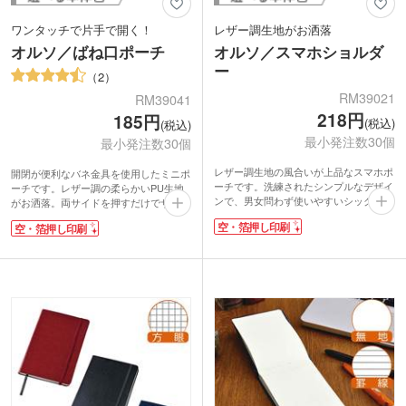
ワンタッチで片手で開く！
レザー調生地がお洒落
オルソ／ばね口ポーチ
オルソ／スマホショルダ
ー
2
RM39021
RM39041
218円
185円
(税込)
(税込)
最小発注数30個
最小発注数30個
レザー調生地の風合いが上品なスマホポ
開閉が便利なバネ金具を使用したミニポ
ーチです。洗練されたシンプルなデザイ
ーチです。レザー調の柔らかいPU生地
ンで、男女問わず使いやすいシックなカ
がお洒落。両サイドを押すだけでサッと
ラー展開。PU素材の柔らかい生地感で
開くとこができます。コンパクトなサイ
空・箔押し印刷
空・箔押し印刷
軽く、スナップボタン付きで中身が飛び
ズ感でリップや小さなアクセサリーなど
出さず安心です。
の小物入れにぴったり。イヤフォンやケ
スマホを入れたり、ペンを入れたりと日
ーブルなどをまとめて入れれば鞄の中も
常のあらゆるシーンで活躍します。空押
スッキリします。
し印刷が可能。ブランドロゴを入れて、
オリジナルロゴを空押ししてお洒落なノ
ショップの販促ノベルティや購入特典に
ベルティ作製はいかがでしょうか。パッ
いかがでしょうか。パッケージは厚さ約
ケージは約10mmの厚みで、重量は約
10mm、重量約75gでメール便送付が可
35g。メール便送付が可能です。アパレ
能です。ファンクラブ会員特典や、アパ
ルやコスメショップの購入・入会特典に
レルショップのDM送付にもおすすめで
お勧めです。
す。