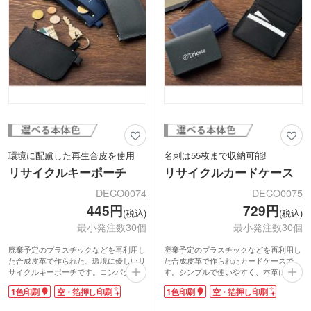
環境に配慮した再生合皮を使用
名刺は55枚まで収納可能!
リサイクルキーポーチ
リサイクルカードケース
DECO0074
DECO0075
445円
729円
(税込)
(税込)
最小発注数30個
最小発注数30個
廃棄予定のプラスチックなどを再利用し
廃棄予定のプラスチックなどを再利用し
た合成皮革で作られた、環境に優しいリ
た合成皮革で作られたカードケースで
サイクルキーポーチです。コンパクトな
す。シンプルで使いやすく、本革に近い
サイズでカバンにもスッキリ収まり、小
質感を手軽に楽しめるのがポイント。軽
1色印刷
空・箔押し印刷
1色印刷
空・箔押し印刷
物をスマートに収納できます。ループに
くて丈夫な作りで、名刺やカードをしっ
お手持ちのカラビナをつければ外付けも
かり収納できます。ビジネスシーンのち