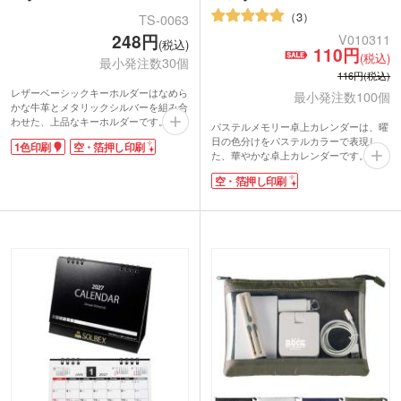
3
TS-0063
248円
V010311
(税込)
110円
(税込)
最小発注数30個
116円(税込)
レザーベーシックキーホルダーはなめら
最小発注数100個
かな牛革とメタリックシルバーを組み合
わせた、上品なキーホルダーです。名入
パステルメモリー卓上カレンダーは、曜
れはオリジナルの1色印刷ができます。
日の色分けをパステルカラーで表現し
1色印刷
空・箔押し印刷
本物志向の方におすすめしたい、上質な
た、華やかな卓上カレンダーです。
アイテム。
それぞれの曜日が綺麗に色分けされてお
落ち着いた大人を感じさせるカラーは、
空・箔押し印刷
り、六曜も記載されているので行事の調
こだわりのノベルティにおすすめです。
整にも役立つしっかりとしたカレンダー
です。記入欄も大きく取られているの
で、オフィスでもしっかりサポートして
くれる、貰って嬉しいノベルティです。
カレンダー下部にさり気なく入る箔押し
で、宣伝効果も期待大!新年に向けて準
備したいですね。