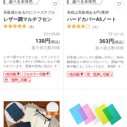
高級感があるのにリーズナブル
表紙は高級感あるPU素材
レザー調マルチフセン
ハードカバーA5ノート
3
1
V010548
TF-0115
138円
363円
(税込)
(税込)
最小発注数30個
最小発注数30個
レザー調マルチフセンは、ステッチ入り
日常使いのバッグに収納しやすい、6mm
カバーを開くと4サイズ8色のふせんが綴
幅罫線入りA5サイズのノート。罫線の色
られています。用途や目的に合わせて使
味や幅にもこだわっており、長時間使用
い分けられる便利なセットです。配布も
しても目の疲れにくい仕様です。
1色印刷
フルカラー印刷
1色印刷
空・箔押し印刷
受け取りもしやすいスマホ程のサイズ
表面の印刷範囲が広いので名入れが目立
感。持ち歩くもデスク周りに置くもよ
空・箔押し印刷
ちます。特に空押しや箔押しで印刷する
し!レザー調で高級感があるのに安価な
と、完成度の高い仕上がりに！イベント
のも嬉しいポイントです。ばらまきノベ
プレゼントやキャンペーン、販促品に人
ルティにもオススメ。
気があります。
1色・フルカラー印刷か格上げして見え
ビジネスシーンにもピッタリな落ち着き
る箔押しで名入れをし、オリジナルのふ
ある5色展開。丈夫で使いやすく、ゴム
せんを製作できます。シンプルなカバー
バンドで固定でき携帯に便利です。一冊
にはロゴが映えますよ。ふせんは学生か
ずつOPP袋に入っているので、贈答・記
ら社会人まで幅広い世代の必需品なの
念品に向いています。
で、オープンキャンパスや会社説明会な
ど様々なイベントにぴったりな商品で