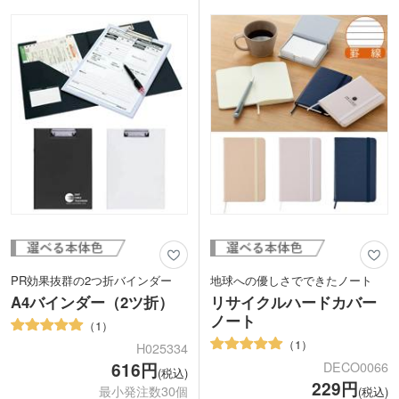
かりと映えますよ。
がりでおすすめです。入会特典やキャン
オフィスだけでなく自宅でも使える必需
ペーンのノベルティにいかがですか。
品に、企業名や店名、電話番号を入れ
て、オリジナルグッズとして使ってもら
いましょう。
PR効果抜群の2つ折バインダー
地球への優しさでできたノート
A4バインダー（2ツ折）
リサイクルハードカバー
ノート
1
1
H025334
DECO0066
616円
(税込)
229円
最小発注数30個
(税込)