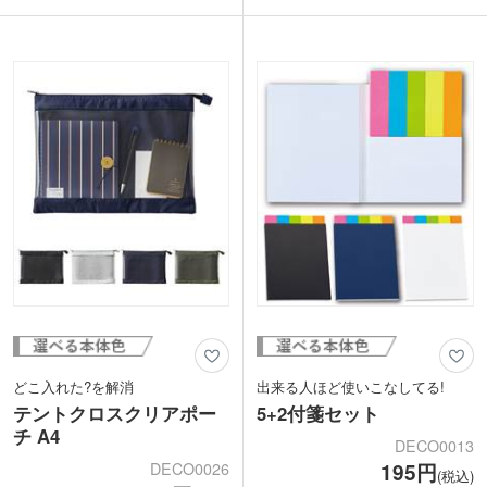
るサイズ。お得意先やお客様にご挨拶品
リングメモなので不要なメモを処分する
としてもご利用いただけます。
ときにもさっと破り取ることができま
印刷は1色・箔押し印刷に対応。企業名
す。
や商品名など名入れしてオリジナルメモ
普段使っているスマホとほぼ同じ大きさ
帳を製作できます。配布しやすい透明袋
なので、片手にしっくりとなじむサイズ
入りです。
となっています。
カラーは黒・ネイビー・ブラウン・バー
ガンディ4色からお選びいただけます。
どこ入れた?を解消
出来る人ほど使いこなしてる!
テントクロスクリアポー
5+2付箋セット
チ A4
DECO0013
DECO0026
195円
(税込)