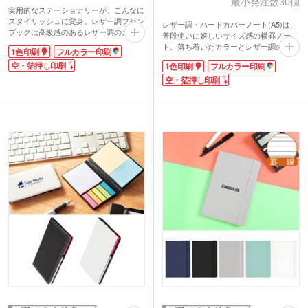
最小発注数30個
実用的なステーショナリーが、こんなに
スタイリッシュに変身。レザー調フセン
レザー調・ハードカバーノート(A5)は、
ブックは高級感のあるレザー調のカバー
普段使いに嬉しいサイズ感の横罫ノー
に、5色2サイズの付箋メモをセットしま
ト。落ち着いたカラーとレザー調のカバ
1色印刷
フルカラー印刷
した。
ーで、お手頃価格ながらも高級感抜群で
シンプルなカバーに企業ロゴが映え、営
空・箔押し印刷
1色印刷
フルカラー印刷
す。表紙を抑えてくれるゴムバンドや、
業用ノベルティとしてPR効果も抜群。
目的のページが開きやすいしおり紐付
空・箔押し印刷
オリジナル名入れは30個からの小ロット
き。機能性とデザイン性を兼ね備えた、
対応可能です!
ポストイン可能なノベルティです。
1色印刷・箔押し・フルカラー印刷で、
表紙に1色・空押し・箔押し・フルカラ
お持ちのロゴ・文字・イラストを印刷い
ー印刷で名入れできます。企業名や学校
たします。学生から社会人、主婦の方ま
名を印刷すれば、宣伝効果の高い販促品
で、どなたにも喜ばれるお役立ちアイテ
に。セミナーの参加特典や卒業記念品な
ム。適度な粘着力、書きやすい紙質・色
どにおすすめです。
とサイズで、スタッフからの支持も熱い
大人気ふせんです。