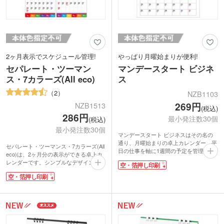
2ヶ月表示でスケジュール管理!
やっぱり月曜始まりが便利!
セパレート・ツーマン
マンデースタート ビジネ
ス・7カラーズ(All eco)
ス
2
NZB1103
269円
NZB1513
(税込)
286円
最小発注数30個
(税込)
最小発注数30個
マンデースタート ビジネスはその名の
通り、月曜始まりの卓上カレンダー。平
セパレート・ツーマンス・7カラーズ(All
日の仕事を軸に1週間の予定を管理した
eco)は、2ヶ月分の表示ができる卓上カ
い方にぴったりの商品です。各月のペー
レンダーです。シンプルなデザインで書
空・箔押し印刷
ジ上部にはいざという時に役立つ、前後
き込むスペースもあり、毎日のスケジュ
3ヶ月のカレンダー表示付き。予定が書
空・箔押し印刷
ール管理に重宝します。7色のカラフル
き込みやすく、オフィスで使いやすいシ
な配色で、デスク周りも明るくなります
ンプルなデザインです。リングがワイヤ
ね。
ーで出来たダブルリング製法で変形しに
2ヶ月先の用事をひと目で確認すること
くく、めくりやすいのが特徴です。
ができるので、オフィスや自宅などさま
1年を通して目に付く土台部分に箔押し
ざまなシーンで役立ちます。環境にやさ
での名入れができます。社名やロゴを入