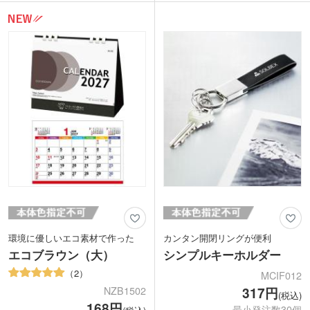
1色・箔押し・フルカラー印刷や、熱を
ッと切り取れるのも便利です。
加えることで本革のような風合いが出る
パッド1色印刷・空押し・フルカラー印
空押し名入れが可能。本体色は、落ち着
刷に対応。名入れをすれば実用性と高級
いたレッド・ブラック・ネイビーの3色
感を兼ね備えたノベルティに。4色展開
からお好きなカラーを選べます。
で企業カラーやイメージに合わせて選ん
でも素敵です。周年記念におススメで
す。
環境に優しいエコ素材で作った
カンタン開閉リングが便利
エコブラウン（大）
シンプルキーホルダー
2
MCIF012
317円
NZB1502
(税込)
168円
最小発注数30個