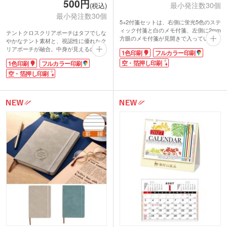
500円
最小発注数30個
(税込)
最小発注数30個
5+2付箋セットは、右側に蛍光5色のステ
ィック付箋と白のメモ付箋、左側に2mm
テントクロスクリアポーチはタフでしな
方眼のメモ付箋が見開きで入っていま
やかなテント素材と、視認性に優れたク
す。
リアポーチが融合。中身が見えるので必
1色印刷
フルカラー印刷
閉じている時でも見えるキレイな5色が
要なものが確認しやすいポーチです。ち
アクセント。
空・箔押し印刷
1色印刷
フルカラー印刷
ょっとした水濡れから中身を守る撥水加
スティック付箋は大事なページをマー
工で、屋外での使用にも便利。海水浴な
空・箔押し印刷
ク、メモ付箋は伝言メモに。2mm方眼の
どで貴重品やスマホなど大切な物を入れ
メモ付箋は、図やグラフを描いてペタッ
ておけます。
と貼れます。使いたいフセンのタイプが
裏面に1色・フルカラーロゴ印刷がで
勢ぞろい!あらゆるシーンで使える優秀
き、オリジナルのポーチを製作できま
アイテムです。
す。男女問わず使いやすい黒・グレー・
表紙に、1色かフルカラー、箔押しで名
ネイビー・オリーブの4色のご用意。シ
入れが可能。
ョップの購入特典やプレゼントに活用い
タスク管理したり、サッとアイデアを書
ただけます。
き止められるので、忙しいクリエーター
の方に人気の商品です。