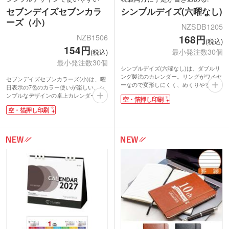
セブンデイズセブンカラ
シンプルデイズ(六曜なし)
ーズ（小）
NZSDB1205
NZB1506
168円
(税込)
154円
最小発注数30個
(税込)
最小発注数30個
シンプルデイズ(六曜なし)は、ダブルリ
ング製法のカレンダー。リングがワイヤ
セブンデイズセブンカラーズ(小)は、曜
ーなので変形しにくく、めくりやすいの
日表示の7色のカラー使いが楽しい、シ
が特徴です。六曜表記がないので1マス
ンプルなデザインの卓上カレンダー。あ
空・箔押し印刷
を広く取れ、会議やアポイントメントの
きのこない黒を基調に、狭いスペースに
予定がたくさん書き込めます。
空・箔押し印刷
も置ける小さめサイズで作りました。表
表は手軽にスケジュール管理ができる定
面は月間ブロックタイプ。裏面は月間横
番形式の月間ブロックタイプ。裏面は週
ケイタイプ。表裏で予定を使い分けれ
単位で予定がある人向けで、長期予定の
ば、スケジュール管理はバッチリです
記入にピッタリな月間横ケイタイプで
ね!
す。表裏で使い分ければ、スケジュール
年末年始のご挨拶品として人気のカレン
管理はバッチリ!年末年始の贈答用にお
ダーを格安価格で作成可能です。
すすめです。