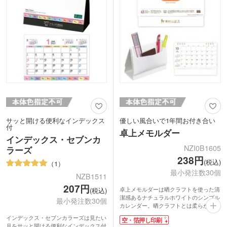
サッと開ける便利なインデックス
優しい風合いで1年間お付き合い
付
卓上メモルダー
インデックス・セブンカ
NZI0B1605
ラーズ
238円
(税込)
1
最小発注数30個
NZB1511
207円
卓上メモルダーは晒クラフトを使った清
(税込)
潔感あるナチュラルホワイトのシンプル
最小発注数30個
カレンダー。晒クラフトとは柔らかな手
触りの白色クラフト紙。やさしい印象で
インデックス・セブンカラーズは見たい
空・箔押し印刷
風景にマッチする和風な素材です。祝日
月をサッと開ける便利なインデックス付