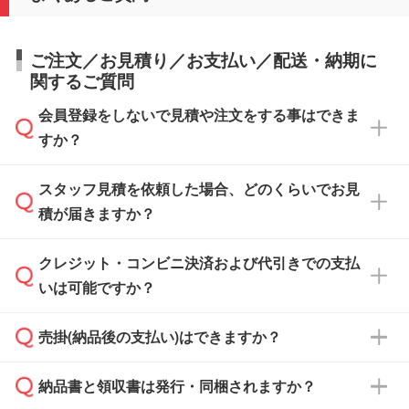
ご注文／お見積り／お支払い／配送・納期に
関するご質問
会員登録をしないで見積や注文をする事はできま
すか？
スタッフ見積を依頼した場合、どのくらいでお見
可能です。見積・注文フォームにて『ゲストの
積が届きますか？
まま進む』ボタンからお進みのうえ、ご依頼く
ださい。
クレジット・コンビニ決済および代引きでの支払
通常、翌営業日までにお送りしております。混
いは可能ですか？
雑状況によっては、お時間をいただくこともご
ざいます。予めご了承ください。土日祝日にご
売掛(納品後の支払い)はできますか？
依頼いただいた場合は、翌営業日以降のご連絡
銀行振込のみのご対応となります。
となります。
納品書と領収書は発行・同梱されますか？
基本的には先入金をお願いしておりますが、自