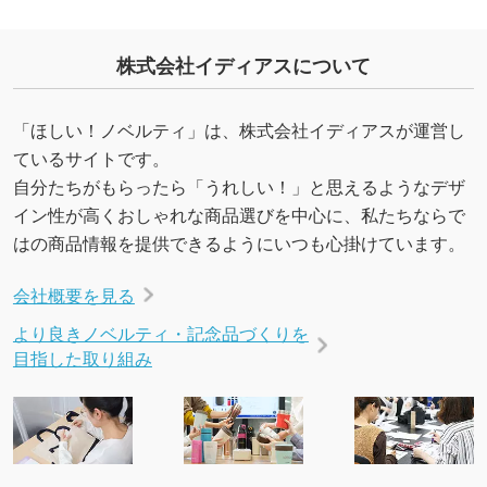
合、シンプルな色・柄の背景であれば拡張が可
能です。→
詳しく見る
株式会社イディアスについて
・デザインにQRコードを入れたい／QRコード
を生成してほしい
「ほしい！ノベルティ」は、株式会社イディアスが運営し
URLをご指定いただければ、QRコードを生成
ているサイトです。
いたします。配置のご相談にも応じています。
自分たちがもらったら「うれしい！」と思えるようなデザ
→
詳しく見る
イン性が高くおしゃれな商品選びを中心に、私たちならで
はの商品情報を提供できるようにいつも心掛けています。
会社概要を見る
より良きノベルティ・記念品づくりを
目指した取り組み