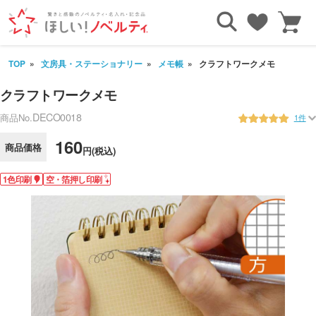
TOP
文房具・ステーショナリー
メモ帳
クラフトワークメモ
クラフトワークメモ
DECO0018
商品No.
1件
160
商品価格
円(税込)
1色印刷
空・箔押し印刷