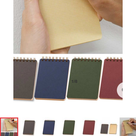
1
/
8