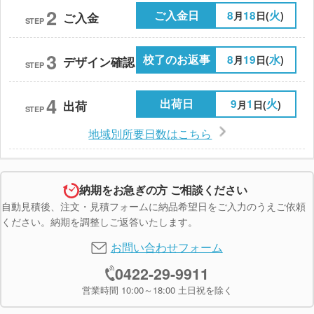
2
ご入金日
8
18
火
月
日(
)
ご入金
STEP
3
校了のお返事
8
19
水
月
日(
)
デザイン確認
STEP
4
出荷日
9
1
火
月
日(
)
出荷
STEP
地域別所要日数はこちら
納期をお急ぎの方 ご相談ください
自動見積後、注文・見積フォームに納品希望日をご入力のうえご依頼
ください。納期を調整しご返答いたします。
お問い合わせフォーム
0422-29-9911
営業時間 10:00～18:00 土日祝を除く