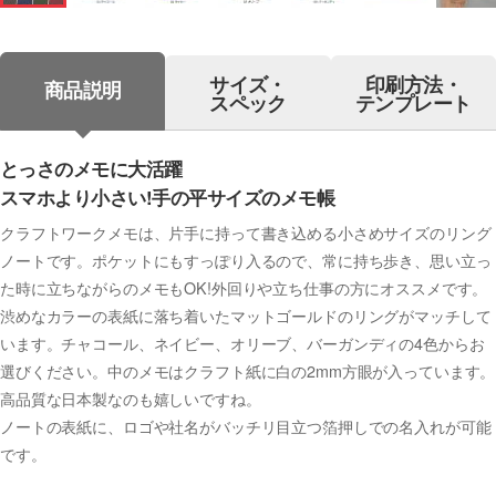
サイズ・
印刷方法・
商品説明
スペック
テンプレート
とっさのメモに大活躍
スマホより小さい!手の平サイズのメモ帳
クラフトワークメモは、片手に持って書き込める小さめサイズのリング
ノートです。ポケットにもすっぽり入るので、常に持ち歩き、思い立っ
た時に立ちながらのメモもOK!外回りや立ち仕事の方にオススメです。
渋めなカラーの表紙に落ち着いたマットゴールドのリングがマッチして
います。チャコール、ネイビー、オリーブ、バーガンディの4色からお
選びください。中のメモはクラフト紙に白の2mm方眼が入っています。
高品質な日本製なのも嬉しいですね。
ノートの表紙に、ロゴや社名がバッチリ目立つ箔押しでの名入れが可能
です。