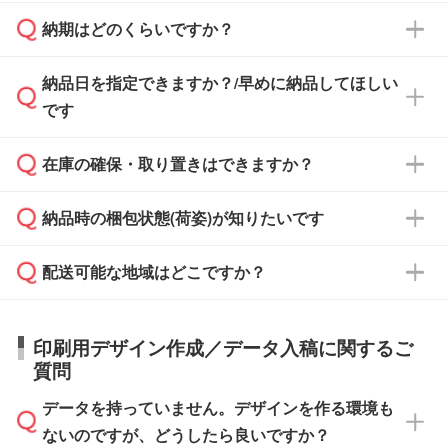
治体・行政機関・学校・病院・上場企業様 な
納期はどのくらいですか？
どの場合は、月末締め翌月末払いに対応可能で
納品書・領収書は ご依頼をいただいた場合の
す。
み発行しております。商品への同梱はしておら
納品日を指定できますか？/早めに納品してほしい
ず、通常はPDFデータをメール添付でお送りし
・印刷する場合(500個程度)
また、卒業・卒園記念品で対策委員会や個人様
です
ます。
ご入金、イメージ画像の校了から約2週間～2
からご注文いただく場合でも、お支払い元が学
原本の郵送をご希望の場合は、担当スタッフま
週間半でご納品いたします。
校や幼稚園・保育園であれば、同様の条件でご
たは注文フォームの『ご注文に関する備考欄』
在庫の確保・取り置きはできますか？
ご希望の納期がある場合は、お問い合わせ・お
対応できる場合がございます。
よりお知らせください。
・商品のみ注文する場合(サンプル購入を含む)
見積もり・ご注文時にその旨をお知らせくださ
ご希望の際は担当スタッフまでお気軽にご相談
ご入金確認後、1～2営業日で出荷いたしま
納品時の梱包状態(荷姿)が知りたいです
い。
ご入金確認後に在庫を確保し、注文確定のご連
ください。
す。
在庫状況や印刷スケジュールを確認のうえ、対
絡を致します。ご入金いただくまで在庫の確保
応が可能かご案内いたします。
配送可能な地域はどこですか？
はできかねますので予めご了承ください。
商品によって異なります。各ページにある商品
納期は商品や数量、印刷方法、ご納品場所、在
また、お急ぎで印刷をご希望の場合は、最短5
詳細の荷姿欄をご確認ください。
庫の有無によって異なります。正確な日程はス
営業日で出荷可能な商品もご用意しておりま
【箱入り】 商品がひとつずつ箱に入っていま
日本全国へお届けが可能です。なお、海外への
タッフまでお問い合わせください。
印刷用デザイン作成／データ入稿に関するご
す。>>
対象商品はこちら
す。(白箱、化粧箱、ブリスターパックなど)
直接納品は行っておりませんので予めご了承く
質問
※最短出荷日は商品によって異なります。各商
【袋入り】 商品がひとつずつ袋に入っていま
ださい。
また、商品ページ内の「出荷までのスケジュー
品ページにてご確認ください
す。(透明袋、デザイン袋など)
データを持っていません。デザインを作る環境も
ル」に注文予定日をご入力いただくと、おおよ
【個包装なし】 個包装がされていない状態で
ないのですが、どうしたら良いですか？
その締切日や出荷目安をご確認いただけます。