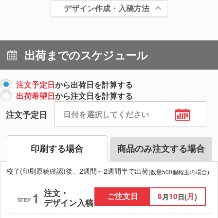
デザイン作成・入稿方法
出荷までのスケジュール
注文予定日
から出荷日を計算する
出荷希望日
から注文日を計算する
注文予定日
印刷する場合
商品のみ注文する場合
校了(印刷原稿確認)後、2週間～2週間半で出荷
(数量500個程度の場合)
注文・
1
ご注文日
8
10
月
月
日(
)
STEP
デザイン入稿