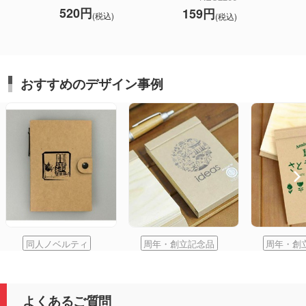
520円
159円
(税込)
(税込)
おすすめのデザイン事例
同人ノベルティ
周年・創立記念品
周年・創
よくあるご質問