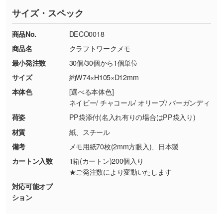
ていただいております。
す。濃淡の差が分かるデータに調整いたしま
サイズ・スペック
※詳しくは「
商品の良品基準について
」をご覧
す。→
詳しく見る
TEL：0422-29-9911 営業時間10:00～
ください。
18:00(土日祝日除く)
商品No.
DECO0018
・コーポレートカラーを使って印刷したい／印
お問い合わせフォームはこちら
商品名
クラフトワークメモ
【返品・交換ができない場合】
刷色にこだわりがある
最小発注数
30個/30個から1個単位
・お客様の元で商品を加工された場合、または
DIC・PANTONEなどのカラーチップの指定や、
商品が破損した場合
現物支給による色指定も承っております。→
詳
サイズ
約W74×H105×D12mm
・商品到着後7日以上経過している場合
しく見る
本体色
[選べる本体色]
・お客様のご都合による返品・交換依頼(商
ネイビー/ チャコール/ オリーブ/ バーガンディ
品・色・数量などの注文間違い等)
・背景がある画像からキャラクター部分だけを
荷姿
PP袋添付(名入れ有りの場合はPP袋入り)
使いたいです
材質
紙、スチール
シンプルな背景のデータや、使いたいキャラク
備考
メモ用紙70枚(2mm方眼入)、日本製
ター部分の輪郭がはっきりしているデータは切
カートン入数
1箱(カートン)200個入り
り抜き処理が可能です。→
詳しく見る
★ご発注数により変動いたします
対応可能オプ
・持っているデータの背景が足りない／塗り足
ション
しの作り方が分からない
印刷したいデータが印刷範囲よりも小さい場