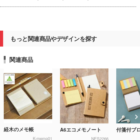
もっと関連商品やデザインを探す
関連商品
経木のメモ帳
A6エコメモノート
付箋付ブ
K-memo01
NES2266