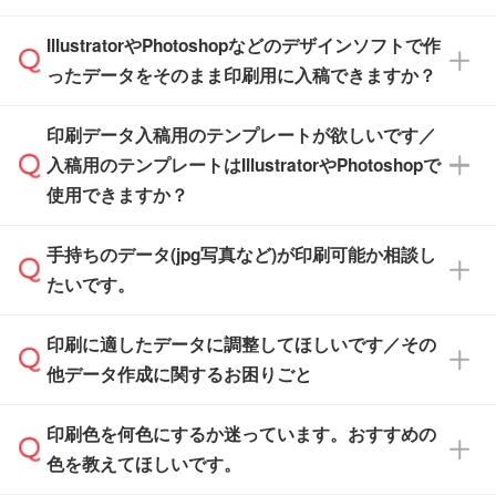
納品します。
商品在庫や印刷ラインを確保するためにも、商
※化粧箱から白箱への入れ替えや、オリジナル
IllustratorやPhotoshopなどのデザインソフトで作
品が決まりましたらお早めのご発注をお願いい
無料の「
デザインシミュレーター
」を使えば、
箱の作成は原則承っておりません。
たします。
ったデータをそのまま印刷用に入稿できますか？
PCやスマホから簡単にデザインを作成できま
す。スタンプやテンプレートも豊富なので、デ
※土日祝日を除く営業日換算です。
印刷データ入稿用のテンプレートが欲しいです／
ザインソフトがなくても安心です。
IllustratorやPhotoshop、CLIP STUDIOなどのデ
※沖縄・離島は追加日数がかかります。
入稿用のテンプレートはIllustratorやPhotoshopで
ザインソフトでこだわりのデザインを作成した
また、「
データ作成サービス
」もご利用いただ
使用できますか？
い方は、
完全データ入稿
がおすすめです。
けます。ご希望の文言・書体・印刷色をお知ら
「.ai」形式または「.psd」形式で保存し、お見
せいただければ、弊社にて無料でデザインデー
積・ご注文フォームにアップロードしてご入稿
手持ちのデータ(jpg写真など)が印刷可能か相談し
一部商品は入稿用テンプレートのご用意があり
タを1点作成いたします。
ください。
たいです。
ます。各商品ページの『印刷方法・テンプレー
ト』からダウンロードをお願いいたします。
ご入稿後は経験豊富なスタッフがデータに不備
印刷に適したデータに調整してほしいです／その
入稿用のテンプレートはPDF形式ですが、
印刷に適したデータ・解像度かどうか、担当ス
がないかチェックし、お客様と確認してから印
IllustratorやPhotoshopで開いてご利用いただけ
他データ作成に関するお困りごと
タッフが事前に確認いたします。
刷に進みますので、ご安心ください。
ます。詳しい手順は「
入稿テンプレートの使い
データはお見積・ご注文・
お問い合わせフォー
方
」をご確認ください。
印刷色を何色にするか迷っています。おすすめの
ム
へ添付いただくか、担当スタッフ宛にメール
データ作成でお困りの際には、担当スタッフが
でお送りください。
色を教えてほしいです。
サポートいたしますのでお気軽にご相談くださ
仕上がりに影響しそうな点もチェックいたしま