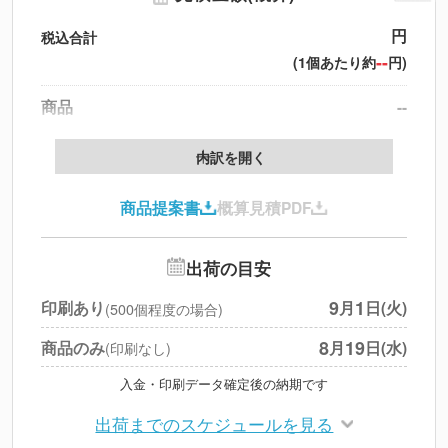
円
税込合計
--
(1個あたり約
円)
商品
--
製版代
--
内訳を開く
印刷代
--
商品提案書
概算見積PDF
送料
--
※
北海道・沖縄・離島 別途
追加オプション
--
出荷の目安
円
税別合計
9
1
印刷あり
月
日(火)
(500個程度の場合)
※
上記小計は税別です
8
19
商品のみ
月
日(水)
(印刷なし)
入金・印刷データ確定後の納期です
出荷までのスケジュールを見る