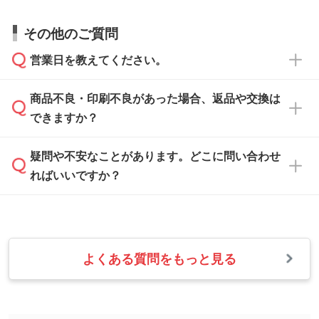
い。
すので、データのご相談だけでもお気軽にお問
お問い合わせフォーム
や、見積/注文フォーム
お見積・ご注文・
お問い合わせフォーム
からご
その他のご質問
い合わせください。
から添付してお送りください。
相談いただきますと、担当スタッフがお客様の
ご希望や商品の本体色を確認し、印刷色をご提
営業日を教えてください。
なお、印刷用データの作り方に関する詳細は、
・解像度の低いデータをトレース/調整してほ
案させていただきます。
「
完全データ入稿
」をご参照ください。
しい
本体色がブラック、ネイビーなど濃色の場合は
商品不良・印刷不良があった場合、返品や交換は
営業日は平日の10:00～18:00で、土日祝日はお
解像度の低い画像や、手書きのイラスト、写真
白色か淡い色の印刷色をおすすめしておりま
できますか？
休みとなります。注文・見積・お問い合わせ
などを、印刷に適したベクターデータに変換し
す。
は、土日祝日でもお送りいただければ、出社後
ます。→
詳しく見る
本体色がナチュラルなど淡色の場合、印刷をく
疑問や不安なことがあります。どこに問い合わせ
速やかに対応いたします。
お手数をお掛けいたしますが、至急担当スタッ
っきりと目立たせたいときは濃い印刷色が、柔
ればいいですか？
フまでご連絡ください。商品の状況を確認し、
・フルカラーデータを1色に変換してほしい
らかい雰囲気にしたいときは淡い印刷色が映え
改めてご案内いたします。
シルク印刷、レーザー彫刻など印刷方法にあわ
ます。
せて、フルカラーのデータを1色になおしま
お問い合わせフォームをご利用ください。1営
【返品・交換の対象】
す。→
詳しく見る
業日以内に担当スタッフよりメールにてご連絡
また、お選びいただいた印刷色が本体色に合わ
・お届け時に商品が損傷・故障している場合
いたします。
ない場合や仕上がりに影響しそうな場合は、ス
よくある質問をもっと見る
・ご注文と異なる商品が届いた場合
・1色印刷でグラデーションや濃淡を表現した
お急ぎの場合はお電話でのご質問も受け付けて
タッフから別の色をご案内することもございま
・印刷不良があった場合
い
おります。下記電話番号までお問い合わせくだ
す。
※印刷不良は原則として“再印刷”でご対応させ
網点という技法で濃淡を表現することができま
さい。