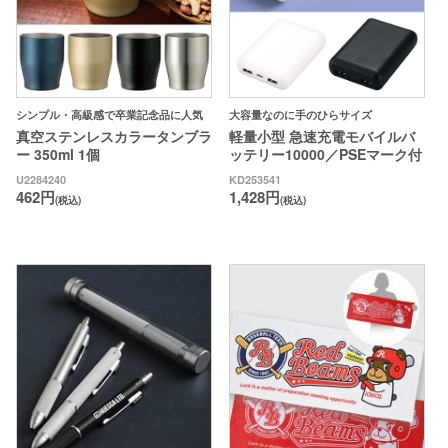
シンプル・高級感で卒業記念品に人気
大容量なのに手のひらサイズ
真空ステンレスカラータンブラ
軽量小型 急速充電モバイルバ
ー 350ml 1個
ッテリー10000／PSEマーク付
U2284240
KD253541
462円
1,428円
(税込)
(税込)