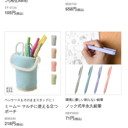
ン(再生ABS)
M36742
TF-0124
658円
(税込)
105円
(税込)
環境に優しい削らない鉛筆
ペンケースもそのままスタンドに！
ノック式半永久鉛筆
ミームー マルチに使える立つ
ポーチ
NEP3502
71円
M36345
(税込)
218円
(税込)