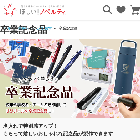
卒業記念品
TOP
⽬的・シーンで探す
卒業記念品
名入れで特別感アップ！
もらって嬉しいおしゃれな記念品が製作できます