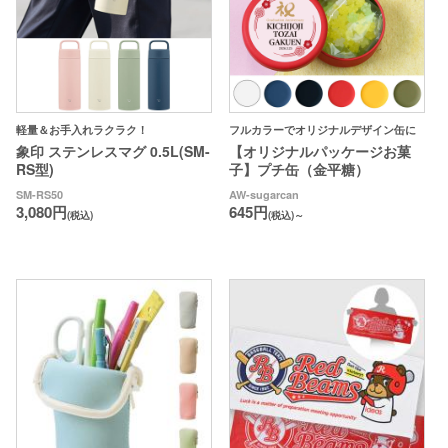
軽量＆お手入れラクラク！
フルカラーでオリジナルデザイン缶に
象印 ステンレスマグ 0.5L(SM-
【オリジナルパッケージお菓
RS型)
子】プチ缶（金平糖）
SM-RS50
AW-sugarcan
3,080円
645円
(税込)
(税込)～