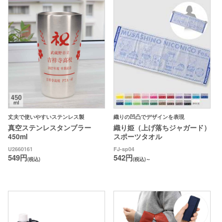
丈夫で使いやすいステンレス製
織りの凹凸でデザインを表現
真空ステンレスタンブラー
織り姫（上げ落ちジャガード）
450ml
スポーツタオル
U2660161
FJ-sp04
549円
542円
(税込)
(税込)～