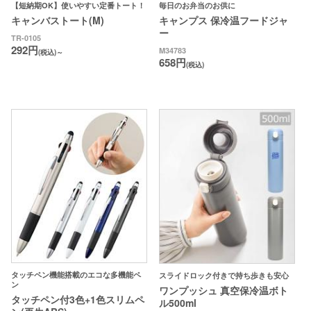
【短納期OK】使いやすい定番トート！
毎日のお弁当のお供に
キャンバストート(M)
キャンプス 保冷温フードジャ
ー
TR-0105
292円
M34783
(税込)～
658円
(税込)
タッチペン機能搭載のエコな多機能ペ
スライドロック付きで持ち歩きも安心
ン
ワンプッシュ 真空保冷温ボト
タッチペン付3色+1色スリムペ
ル500ml