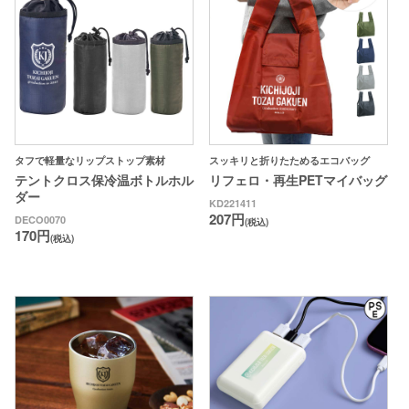
タフで軽量なリップストップ素材
スッキリと折りたためるエコバッグ
テントクロス保冷温ボトルホル
リフェロ・再生PETマイバッグ
ダー
KD221411
207円
DECO0070
(税込)
170円
(税込)