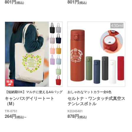
801円
801円
(税込)
(税込)
【短納期OK】マルチに使えるA4バッグ
おしゃれなマットカラー全6色
キャンバスデイリートート
セルトナ・ワンタッチ式真空ス
（M）
テンレスボトル
TR-0751
KD245401
264円
878円
(税込)～
(税込)