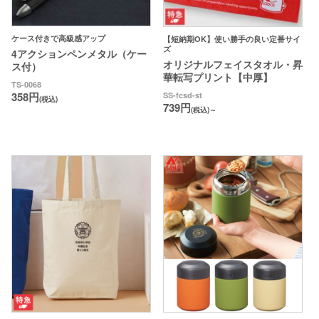
ケース付きで高級感アップ
【短納期OK】使い勝手の良い定番サイ
ズ
4アクションペンメタル（ケー
オリジナルフェイスタオル・昇
ス付）
華転写プリント【中厚】
TS-0068
358円
SS-fcsd-st
(税込)
739円
(税込)～