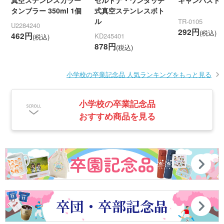
真空ステンレスカラー
セルトナ・ワンタッチ
キャンバストー
タンブラー 350ml 1個
式真空ステンレスボト
ル
TR-0105
U2284240
292円
(税込)
462円
KD245401
(税込)
878円
(税込)
小学校の卒業記念品 人気ランキングをもっと見る
小学校の卒業記念品
おすすめ商品を見る
卒園記念品
卒団・卒部記念品