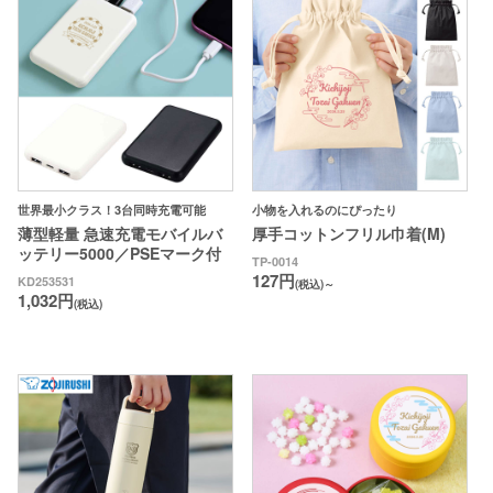
世界最小クラス！3台同時充電可能
小物を入れるのにぴったり
薄型軽量 急速充電モバイルバ
厚手コットンフリル巾着(M)
ッテリー5000／PSEマーク付
TP-0014
127円
KD253531
(税込)～
1,032円
(税込)