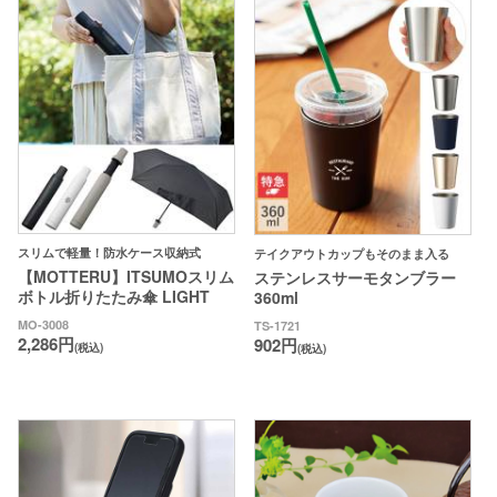
スリムで軽量！防水ケース収納式
テイクアウトカップもそのまま入る
【MOTTERU】ITSUMOスリム
ステンレスサーモタンブラー
ボトル折りたたみ傘 LIGHT
360ml
MO-3008
TS-1721
2,286円
902円
(税込)
(税込)