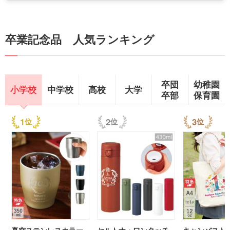
卒業記念品 人気ランキング
卒団
幼稚園
小学校
中学校
高校
大学
卒部
保育園
1
2
3