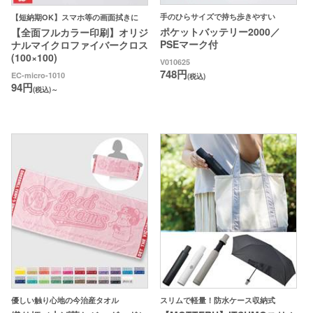
手のひらサイズで持ち歩きやすい
【短納期OK】スマホ等の画面拭きに
ポケットバッテリー2000／
【全面フルカラー印刷】オリジ
PSEマーク付
ナルマイクロファイバークロス
(100×100)
V010625
748円
EC-micro-1010
(税込)
94円
(税込)～
優しい触り心地の今治産タオル
スリムで軽量！防水ケース収納式