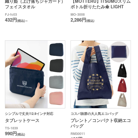
織り姫（上げ落ちジャガード）
【MOTTERU】ITSUMOスリム
フェイスタオル
ボトル折りたたみ傘 LIGHT
FJ-fc03
MO-3008
432円
2,286円
(税込)～
(税込)
シンプルで丈夫!12.9インチ対応
コスパ抜群の大人気エコバッグ
タブレットケース
プレント／コンパクト収納エコ
バッグ
TS-1839
990円
RM30011
(税込)