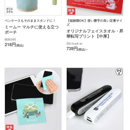
ペンケースもそのままスタンドに！
【短納期OK】使い勝手の良い定番サイ
ズ
ミームー マルチに使える立つ
オリジナルフェイスタオル・昇
ポーチ
華転写プリント【中厚】
M36345
218円
SS-fcsd-st
(税込)
739円
(税込)～