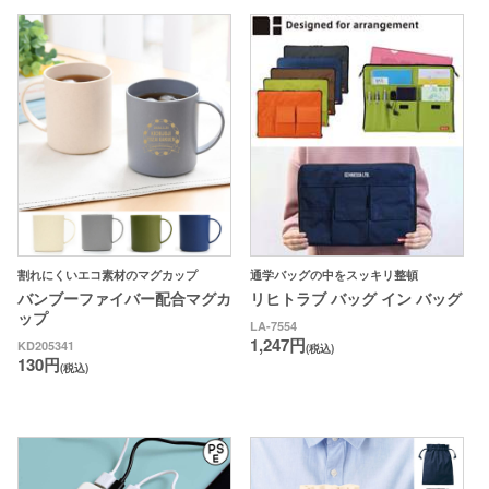
割れにくいエコ素材のマグカップ
通学バッグの中をスッキリ整頓
バンブーファイバー配合マグカ
リヒトラブ バッグ イン バッグ
ップ
LA-7554
1,247円
KD205341
(税込)
130円
(税込)