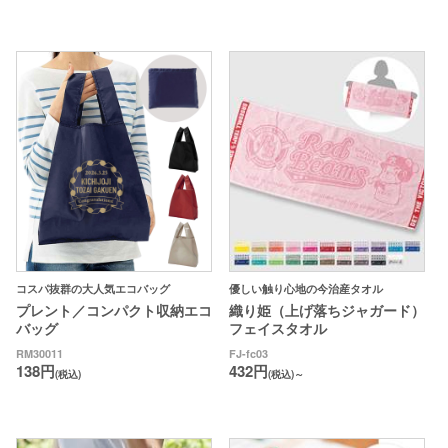
コスパ抜群の大人気エコバッグ
優しい触り心地の今治産タオル
プレント／コンパクト収納エコ
織り姫（上げ落ちジャガード）
バッグ
フェイスタオル
RM30011
FJ-fc03
138円
432円
(税込)
(税込)～