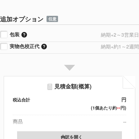
追加オプション
任意
包装
納期+2～3営業日
実物色校正代
納期+約1～2週間
見積金額(概算)
円
税込合計
--
(1個あたり約
円)
商品
--
データ配置料
--
内訳を開く