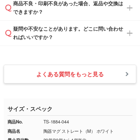
本体色がブラック、ネイビーなど濃色の場合は
商品不良・印刷不良があった場合、返品や交換は
営業日は平日の10:00～18:00で、土日祝日はお
解像度の低い画像や、手書きのイラスト、写真
白色か淡い色の印刷色をおすすめしておりま
できますか？
休みとなります。注文・見積・お問い合わせ
などを、印刷に適したベクターデータに変換し
す。
は、土日祝日でもお送りいただければ、出社後
ます。→
詳しく見る
本体色がナチュラルなど淡色の場合、印刷をく
疑問や不安なことがあります。どこに問い合わせ
速やかに対応いたします。
お手数をお掛けいたしますが、至急担当スタッ
っきりと目立たせたいときは濃い印刷色が、柔
ればいいですか？
フまでご連絡ください。商品の状況を確認し、
・フルカラーデータを1色に変換してほしい
らかい雰囲気にしたいときは淡い印刷色が映え
改めてご案内いたします。
シルク印刷、レーザー彫刻など印刷方法にあわ
ます。
せて、フルカラーのデータを1色になおしま
お問い合わせフォームをご利用ください。1営
【返品・交換の対象】
す。→
詳しく見る
業日以内に担当スタッフよりメールにてご連絡
また、お選びいただいた印刷色が本体色に合わ
・お届け時に商品が損傷・故障している場合
いたします。
ない場合や仕上がりに影響しそうな場合は、ス
よくある質問をもっと見る
・ご注文と異なる商品が届いた場合
・1色印刷でグラデーションや濃淡を表現した
お急ぎの場合はお電話でのご質問も受け付けて
タッフから別の色をご案内することもございま
・印刷不良があった場合
い
おります。下記電話番号までお問い合わせくだ
す。
※印刷不良は原則として“再印刷”でご対応させ
網点という技法で濃淡を表現することができま
さい。
ていただいております。
す。濃淡の差が分かるデータに調整いたしま
サイズ・スペック
※詳しくは「
商品の良品基準について
」をご覧
す。→
詳しく見る
TEL：0422-29-9911 営業時間10:00～
ください。
18:00(土日祝日除く)
商品No.
TS-1884-044
・コーポレートカラーを使って印刷したい／印
お問い合わせフォームはこちら
商品名
陶器マグ ストレート（M） ホワイト
【返品・交換ができない場合】
刷色にこだわりがある
最小発注数
30個/30個から1個単位