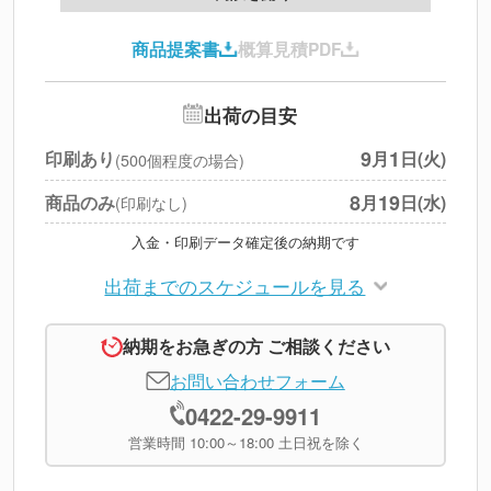
印刷代
--
商品提案書
概算見積PDF
送料
--
※
北海道・沖縄・離島 別途
追加オプション
--
出荷の目安
円
税別合計
9
1
印刷あり
月
日(火)
(500個程度の場合)
※
上記小計は税別です
8
19
商品のみ
月
日(水)
(印刷なし)
入金・印刷データ確定後の納期です
出荷までのスケジュールを見る
納期をお急ぎの方 ご相談ください
お問い合わせフォーム
0422-29-9911
営業時間 10:00～18:00 土日祝を除く