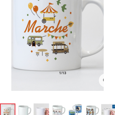
1
/
13