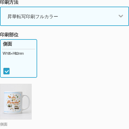
印刷方法
昇華転写印刷フルカラー
印刷部位
側面
W195×H82mm
側面