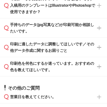
IllustratorやPhotoshop、CLIP STUDIOなどのデ
※沖縄・離島は追加日数がかかります。
入稿用のテンプレートはIllustratorやPhotoshopで
ザインソフトでこだわりのデザインを作成した
また、「
データ作成サービス
」もご利用いただ
使用できますか？
い方は、
完全データ入稿
がおすすめです。
けます。ご希望の文言・書体・印刷色をお知ら
「.ai」形式または「.psd」形式で保存し、お見
せいただければ、弊社にて無料でデザインデー
積・ご注文フォームにアップロードしてご入稿
手持ちのデータ(jpg写真など)が印刷可能か相談し
一部商品は入稿用テンプレートのご用意があり
タを1点作成いたします。
ください。
たいです。
ます。各商品ページの『印刷方法・テンプレー
ト』からダウンロードをお願いいたします。
ご入稿後は経験豊富なスタッフがデータに不備
印刷に適したデータに調整してほしいです／その
入稿用のテンプレートはPDF形式ですが、
印刷に適したデータ・解像度かどうか、担当ス
がないかチェックし、お客様と確認してから印
IllustratorやPhotoshopで開いてご利用いただけ
他データ作成に関するお困りごと
タッフが事前に確認いたします。
刷に進みますので、ご安心ください。
ます。詳しい手順は「
入稿テンプレートの使い
データはお見積・ご注文・
お問い合わせフォー
方
」をご確認ください。
印刷色を何色にするか迷っています。おすすめの
ム
へ添付いただくか、担当スタッフ宛にメール
データ作成でお困りの際には、担当スタッフが
でお送りください。
色を教えてほしいです。
サポートいたしますのでお気軽にご相談くださ
仕上がりに影響しそうな点もチェックいたしま
い。
すので、データのご相談だけでもお気軽にお問
お問い合わせフォーム
や、見積/注文フォーム
お見積・ご注文・
お問い合わせフォーム
からご
その他のご質問
い合わせください。
から添付してお送りください。
相談いただきますと、担当スタッフがお客様の
ご希望や商品の本体色を確認し、印刷色をご提
営業日を教えてください。
なお、印刷用データの作り方に関する詳細は、
・解像度の低いデータをトレース/調整してほ
案させていただきます。
「
完全データ入稿
」をご参照ください。
しい