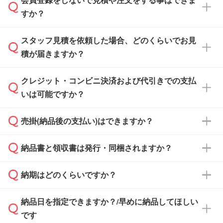
すか？
スタッフ見積を依頼した場合、どのくらいでお見
可能です。見積・注文フォームにて『ゲストの
積が届きますか？
まま進む』ボタンからお進みのうえ、ご依頼く
ださい。
クレジット・コンビニ決済および代引きでの支払
通常、翌営業日までにお送りしております。混
いは可能ですか？
雑状況によっては、お時間をいただくこともご
ざいます。予めご了承ください。土日祝日にご
売掛(納品後の支払い)はできますか？
依頼いただいた場合は、翌営業日以降のご連絡
銀行振込のみのご対応となります。
となります。
納品書と領収書は発行・同梱されますか？
基本的には先入金をお願いしておりますが、自
治体・行政機関・学校・病院・上場企業様 な
納期はどのくらいですか？
どの場合は、月末締め翌月末払いに対応可能で
納品書・領収書は ご依頼をいただいた場合の
す。
み発行しております。商品への同梱はしておら
納品日を指定できますか？/早めに納品してほしい
ず、通常はPDFデータをメール添付でお送りし
・印刷する場合(500個程度)
また、卒業・卒園記念品で対策委員会や個人様
です
ます。
ご入金、イメージ画像の校了から約2週間～2