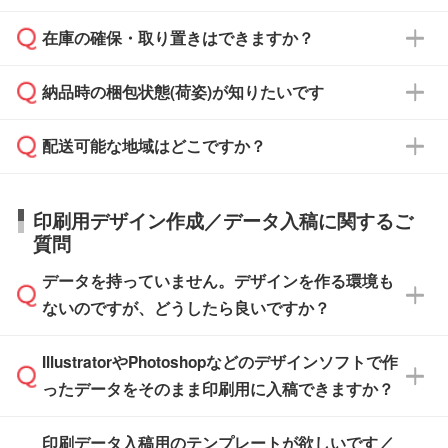
からご注文いただく場合でも、お支払い元が学
原本の郵送をご希望の場合は、担当スタッフま
週間半でご納品いたします。
校や幼稚園・保育園であれば、同様の条件でご
たは注文フォームの『ご注文に関する備考欄』
在庫の確保・取り置きはできますか？
ご希望の納期がある場合は、お問い合わせ・お
対応できる場合がございます。
よりお知らせください。
・商品のみ注文する場合(サンプル購入を含む)
見積もり・ご注文時にその旨をお知らせくださ
ご希望の際は担当スタッフまでお気軽にご相談
ご入金確認後、1～2営業日で出荷いたしま
納品時の梱包状態(荷姿)が知りたいです
い。
ご入金確認後に在庫を確保し、注文確定のご連
ください。
す。
在庫状況や印刷スケジュールを確認のうえ、対
絡を致します。ご入金いただくまで在庫の確保
応が可能かご案内いたします。
配送可能な地域はどこですか？
はできかねますので予めご了承ください。
商品によって異なります。各ページにある商品
納期は商品や数量、印刷方法、ご納品場所、在
また、お急ぎで印刷をご希望の場合は、最短5
詳細の荷姿欄をご確認ください。
庫の有無によって異なります。正確な日程はス
営業日で出荷可能な商品もご用意しておりま
【箱入り】 商品がひとつずつ箱に入っていま
日本全国へお届けが可能です。なお、海外への
タッフまでお問い合わせください。
印刷用デザイン作成／データ入稿に関するご
す。>>
対象商品はこちら
す。(白箱、化粧箱、ブリスターパックなど)
直接納品は行っておりませんので予めご了承く
質問
※最短出荷日は商品によって異なります。各商
【袋入り】 商品がひとつずつ袋に入っていま
ださい。
また、商品ページ内の「出荷までのスケジュー
品ページにてご確認ください
す。(透明袋、デザイン袋など)
データを持っていません。デザインを作る環境も
ル」に注文予定日をご入力いただくと、おおよ
【個包装なし】 個包装がされていない状態で
ないのですが、どうしたら良いですか？
その締切日や出荷目安をご確認いただけます。
納品します。
商品在庫や印刷ラインを確保するためにも、商
※化粧箱から白箱への入れ替えや、オリジナル
IllustratorやPhotoshopなどのデザインソフトで作
品が決まりましたらお早めのご発注をお願いい
無料の「
デザインシミュレーター
」を使えば、
箱の作成は原則承っておりません。
たします。
ったデータをそのまま印刷用に入稿できますか？
PCやスマホから簡単にデザインを作成できま
す。スタンプやテンプレートも豊富なので、デ
※土日祝日を除く営業日換算です。
印刷データ入稿用のテンプレートが欲しいです／
ザインソフトがなくても安心です。