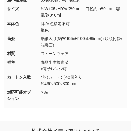
・お客様の元で商品を加工された場合、または
DIC・PANTONEなどのカラーチップの指定や、
商品が破損した場合
現物支給による色指定も承っております。→
詳
サイズ
約W105×H92×D80mm 口径約φ80mm 容
・商品到着後7日以上経過している場合
しく見る
量/約310ml
・お客様のご都合による返品・交換依頼(商
本体色
[本体色指定不可]
品・色・数量などの注文間違い等)
・背景がある画像からキャラクター部分だけを
単色
使いたいです
荷姿
紙箱入り(約W105×H100×D85mm)※取説付(紙
シンプルな背景のデータや、使いたいキャラク
箱裏面)
ター部分の輪郭がはっきりしているデータは切
材質
ストーンウェア
り抜き処理が可能です。→
詳しく見る
備考
食品衛生検査済
※電子レンジ可
・持っているデータの背景が足りない／塗り足
カートン入数
1箱(カートン)48個入り
しの作り方が分からない
約490×500×300mm
印刷したいデータが印刷範囲よりも小さい場
対応可能オプ
包装
合、シンプルな色・柄の背景であれば拡張が可
ション
能です。→
詳しく見る
・デザインにQRコードを入れたい／QRコード
を生成してほしい
株式会社イディアスについて