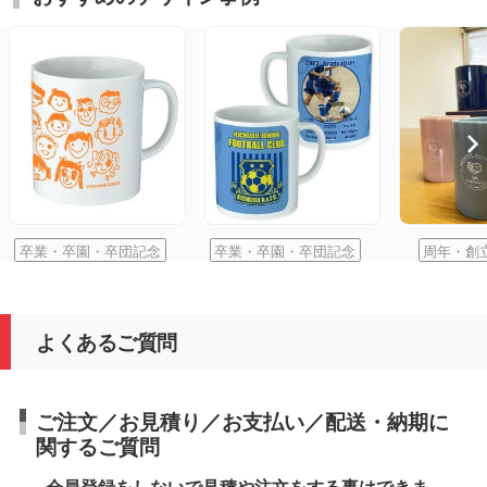
卒業・卒園・卒団記念
卒業・卒園・卒団記念
周年・創
よくあるご質問
ご注文／お見積り／お支払い／配送・納期に
関するご質問
会員登録をしないで見積や注文をする事はできま