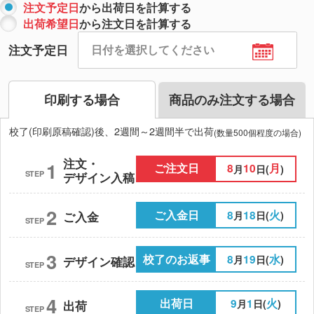
注文予定日
から出荷日を計算する
出荷希望日
から注文日を計算する
注文予定日
印刷する場合
商品のみ注文する場合
校了(印刷原稿確認)後、2週間～2週間半で出荷
(数量500個程度の場合)
注文・
1
ご注文日
8
10
月
月
日(
)
STEP
デザイン入稿
2
ご入金日
8
18
火
月
日(
)
ご入金
STEP
3
校了のお返事
8
19
水
月
日(
)
デザイン確認
STEP
4
出荷日
9
1
火
月
日(
)
出荷
STEP