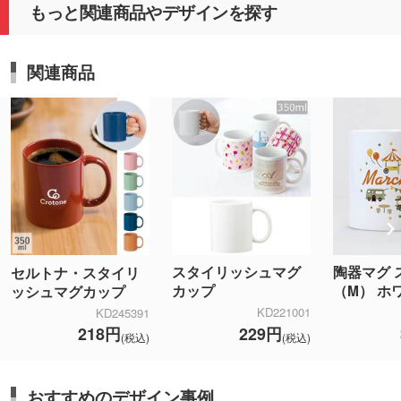
もっと関連商品やデザインを探す
関連商品
スタイリッシュマグ
陶器マグ 
セルトナ・スタイリ
カップ
（M） ホ
ッシュマグカップ
KD221001
KD245391
229円
218円
(税込)
(税込)
おすすめのデザイン事例