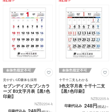
見やすいUD書体を採用
十干十二支もわかる
セブンデイズセブンカラ
3色文字月表 十干十二支
ーズ B3文字月表【黒1色
【黒1色印刷】
印刷】
NZB2205-k
NZB2204-k
248円
印刷代込み
(税込)～
248円
印刷代込み
(税込)～