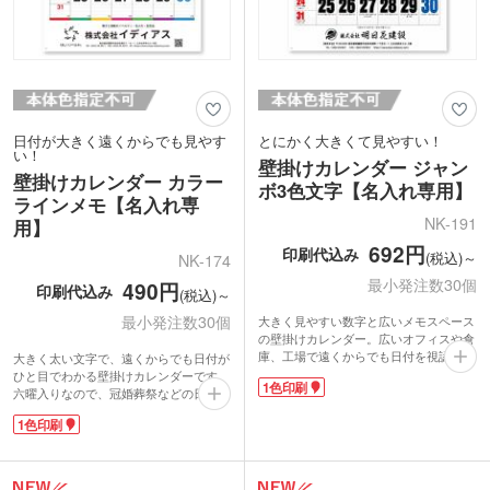
日付が大きく遠くからでも見やす
とにかく大きくて見やすい！
い！
壁掛けカレンダー ジャン
壁掛けカレンダー カラー
ボ3色文字【名入れ専用】
ラインメモ【名入れ専
NK-191
用】
692円
印刷代込み
(税込)～
NK-174
最小発注数30個
490円
印刷代込み
(税込)～
最小発注数30個
大きく見やすい数字と広いメモスペース
の壁掛けカレンダー。広いオフィスや倉
庫、工場で遠くからでも日付を視認でき
大きく太い文字で、遠くからでも日付が
ます。年表が毎月ついているので、スケ
ひと目でわかる壁掛けカレンダーです。
1色印刷
ジュール管理に最適。昭和・平成からの
六曜入りなので、冠婚葬祭などの日取り
通年も記載されています。
を決める際にも便利。4段に分かれたメ
1色印刷
カレンダー下部に名入れが可能。企業名
モスペースには、家族それぞれの予定や
を入れて配布すれば、1年間しっかりア
仕事のスケジュールを書き込むことがで
ピールできる人気のノベルティアイテム
き使い勝手も抜群です。
です。
カレンダー下部に名入れが可能。実用性