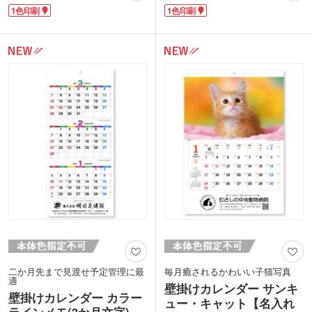
ます。月々の星座情報もあり、使ってい
認可能。出張やプロジェクト、業務計画
1色印刷
1色印刷
て飽きの来ないカレンダーです。
など長期の予定管理に便利です。六曜・
下部に名入れが可能。企業名を入れて配
二十四節気・九星・六十干支など暦情報
布すれば、壁掛けカレンダーは複数人の
も充実。月行事も掲載され、実用性抜
目に触れる機会が多く、PR効果の高い
群。罫線入りのメモ欄で予定の書き分け
ノベルティです。
もスムーズです。
カレンダー下部に名入れが可能。企業名
を入れて配布すれば、1年間に渡りアピ
ールできる人気のノベルティアイテムで
す。
二か月先まで見渡せ予定管理に最
毎月癒されるかわいい子猫写真
適
壁掛けカレンダー サンキ
壁掛けカレンダー カラー
ュー・キャット【名入れ