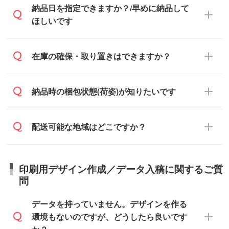
また、卒業・卒園記念品で対策委員会や個
・印刷する場合(500個程度)
納品日を指定できますか？/早めに納品して
でお送りします。
人様からご注文いただく場合でも、お支払
ご入金、イメージ画像の校了から約2週間
ほしいです
原本の郵送をご希望の場合は、担当スタッ
い元が学校や幼稚園・保育園であれば、同
～2週間半でご納品いたします。
フまたは注文フォームの『ご注文に関する
様の条件でご対応できる場合がございま
備考欄』よりお知らせください。
す。
ご希望の納期がある場合は、お問い合わ
在庫の確保・取り置きはできますか？
・商品のみ注文する場合(サンプル購入を含
ご希望の際は担当スタッフまでお気軽にご
せ・お見積もり・ご注文時にその旨をお知
む)
相談ください。
らせください。
ご入金確認後、1～2営業日で出荷いたし
ご入金確認後に在庫を確保し、注文確定の
納品時の梱包状態(荷姿)が知りたいです
在庫状況や印刷スケジュールを確認のう
ます。
ご連絡を致します。ご入金いただくまで在
え、対応が可能かご案内いたします。
庫の確保はできかねますので予めご了承く
また、お急ぎで印刷をご希望の場合は、最
納期は商品や数量、印刷方法、ご納品場
商品によって異なります。各ページにある
配送可能な地域はどこですか？
ださい。
短5営業日で出荷可能な商品もご用意してお
所、在庫の有無によって異なります。正確
商品詳細の荷姿欄をご確認ください。
ります。>>
対象商品はこちら
な日程はスタッフまでお問い合わせくださ
【箱入り】 商品がひとつずつ箱に入って
※最短出荷日は商品によって異なります。各
い。
日本全国へお届けが可能です。なお、海外
います。(白箱、化粧箱、ブリスターパック
印刷用デザイン作成／データ入稿に関するご質
商品ページにてご確認ください
への直接納品は行っておりませんので予め
など)
問
また、商品ページ内の「出荷までのスケジ
ご了承ください。
【袋入り】 商品がひとつずつ袋に入って
ュール」に注文予定日をご入力いただく
います。(透明袋、デザイン袋など)
データを持っていません。デザインを作る
と、おおよその締切日や出荷目安をご確認
【個包装なし】 個包装がされていない状
環境もないのですが、どうしたら良いです
いただけます。
態で納品します。