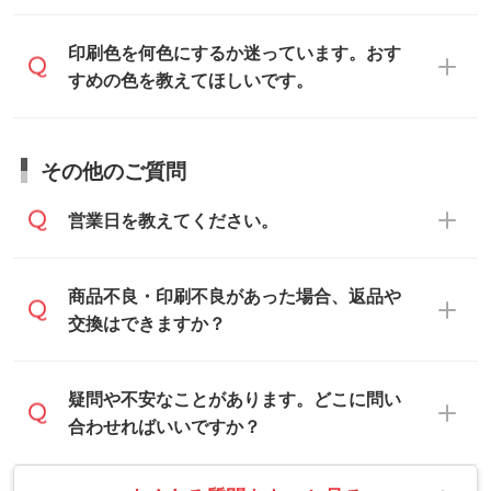
データはお見積・ご注文・
お問い合わせフ
だけます。詳しい手順は「
入稿テンプレー
い。
ォーム
へ添付いただくか、担当スタッフ宛
トの使い方
」をご確認ください。
データ作成でお困りの際には、担当スタッ
印刷色を何色にするか迷っています。おす
にメールでお送りください。
フがサポートいたしますのでお気軽にご相
すめの色を教えてほしいです。
仕上がりに影響しそうな点もチェックいた
談ください。
しますので、データのご相談だけでもお気
お問い合わせフォーム
や、見積/注文フォー
軽にお問い合わせください。
お見積・ご注文・
お問い合わせフォーム
か
ムから添付してお送りください。
その他のご質問
らご相談いただきますと、担当スタッフが
なお、印刷用データの作り方に関する詳細
お客様のご希望や商品の本体色を確認し、
・解像度の低いデータをトレース/調整して
営業日を教えてください。
は、「
完全データ入稿
」をご参照くださ
印刷色をご提案させていただきます。
ほしい
い。
本体色がブラック、ネイビーなど濃色の場
解像度の低い画像や、手書きのイラスト、
合は白色か淡い色の印刷色をおすすめして
営業日は平日の10:00～18:00で、土日祝日
商品不良・印刷不良があった場合、返品や
写真などを、印刷に適したベクターデータ
おります。
はお休みとなります。注文・見積・お問い
交換はできますか？
に変換します。→
詳しく見る
本体色がナチュラルなど淡色の場合、印刷
合わせは、土日祝日でもお送りいただけれ
をくっきりと目立たせたいときは濃い印刷
ば、出社後速やかに対応いたします。
・フルカラーデータを1色に変換してほしい
お手数をお掛けいたしますが、至急担当ス
疑問や不安なことがあります。どこに問い
色が、柔らかい雰囲気にしたいときは淡い
シルク印刷、レーザー彫刻など印刷方法に
タッフまでご連絡ください。商品の状況を
合わせればいいですか？
印刷色が映えます。
あわせて、フルカラーのデータを1色になお
確認し、改めてご案内いたします。
します。→
詳しく見る
また、お選びいただいた印刷色が本体色に