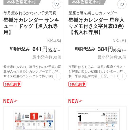
毎月癒されるかわいい子犬写真
星座と暦を楽しむカレンダー
壁掛けカレンダー サンキ
壁掛けカレンダー 星座入
ュー・ドッグ【名入れ専
りメモ付き文字月表(3色)
用】
【名入れ専用】
NK-454
NK-181
641円
384円
印刷代込み
印刷代込み
(税込)～
(税込)～
最小発注数30個
最小発注数30個
愛犬家に人気の、毎月かわいい子犬の写
実用性はもちろん、毎月の星座イラスト
真が入った壁掛けカレンダーです。B4
と解説が楽しい壁掛けカレンダー。昭
サイズ程度のコンパクトで飾りやすい大
和・平成表記や六曜、旧暦、二十四節
きさ。スペースを選ばず、インテリアと
気、九星、六十干支まで網羅された暦情
1色印刷
1色印刷
して飾ってるだけで癒されますね。暦情
報が満載。さらに、月ごとの行事や季節
報サイト「今日のこよみ」につながる
の健康情報、農事暦なども掲載されてい
QRコードが付いており、スマホで読み
ます。メモ欄は3段に分かれ、家族や仕
込めば、吉日・季節・行事・俳句など暦
事、個人予定を分けて書き込めて便利。
にまつわるコラムを無料で楽しめます。
カレンダー下部に名入れが可能。企業名
カレンダー下部に名入れが可能。専用の
を入れて配布すれば、1年間しっかりア
手提げポリ袋付きなので、動物病院・ト
ピールできる人気のノベルティアイテム
リミングサロン・ペットショップなどの
です。
年末の配布品としておすすめです。