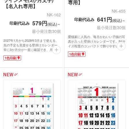
ラインメモ(3か月文字)
専用】
【名入れ専用】
NK-455
NK-162
641円
印刷代込み
(税込)～
579円
印刷代込み
(税込)～
最小発注数30個
最小発注数30個
愛猫家に人気の、毎月かわいい子猫の写
2027年1月から2028年3月まで使える、
真が入った壁掛けカレンダーです。B4サ
先の予定も見渡せる壁掛けカレンダー。
イズ程度のコンパクトで飾りやすい大き
常に3か月分が一度に確認でき、月が終
さ。スペースを選ばず、インテリアとし
1色印刷
わればミシン目で切り離して2か月先を
て飾ってるだけで癒されますね。暦情報
1色印刷
表示可能。罫線入りのメモスペースで予
サイト「今日のこよみ」につながるQR
定が整理しやすく、長期のスケジュール
コードが付いており、スマホで読み込め
管理に便利です。
ば、吉日・季節・行事・俳句など暦にま
カレンダー下部に名入れが可能。企業名
つわるコラムを無料で楽しめます。
を入れて配布すれば、年間を通してアピ
カレンダー下部に名入れが可能。専用の
ールできる人気のノベルティアイテムで
手提げポリ袋付きなので、動物病院・ト
す。
リミングサロン・ペットショップなどの
年末の配布品としておすすめです。