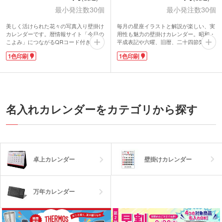
最小発注数30個
最小発注数30個
美しく活けられた花々の写真入り壁掛け
毎月の星座イラストと解説が楽しい、実
カレンダーです。暦情報サイト「今日の
用性も魅力の壁掛けカレンダー。昭和・
こよみ」につながるQRコード付きで、
平成表記や六曜、旧暦、二十四節気、九
スマホで読み込めば、吉日・季節・行
星、六十干支まで網羅された暦情報が満
1色印刷
1色印刷
事・俳句など暦にまつわるコラムを無料
載。さらに、月ごとの行事や季節の健康
で楽しめます。インテリアとしても飾っ
情報、農事暦なども掲載されています。
てるだけで室内が華やかになりますね。
メモ欄は3段に分かれ、たくさん予定を
カレンダー下部に名入れが可能。フラワ
書き込むことが可能です。
ーショップやインテリアショップなどの
カレンダー下部に名入れできます。企業
年末のご挨拶品としておすすめです。
名を入れて配布すれば、1年間しっかり
アピールできる人気のノベルティアイテ
名入れカレンダーをカテゴリから探す
ムです。
壁掛けカレンダー
卓上カレンダー
万年カレンダー