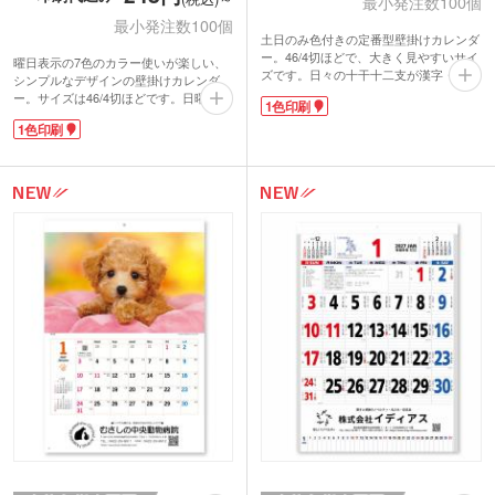
最小発注数100個
最小発注数100個
土日のみ色付きの定番型壁掛けカレンダ
ー。46/4切ほどで、大きく見やすいサイ
曜日表示の7色のカラー使いが楽しい、
ズです。日々の十干十二支が漢字・かな
シンプルなデザインの壁掛けカレンダ
で併記されています。日付の下にスペー
ー。サイズは46/4切ほどです。日曜始ま
1色印刷
スがあるので、予定を書き込むことも可
りの大きく見やすい日付表示が特徴。書
能。自宅にもオフィスにも馴染むシンプ
1色印刷
体は、可読性、判読性にすぐれたユニバ
ルなデザインです。
ーサルデザインを採用しています。表紙
黒1色で各ページ下部に共通で印刷いた
は1年365日の予定を書き込めるように
します。企業名を入れて配布すれば、1
なっているので年間スケジュール表とし
年間しっかりアピールできる人気のノベ
ても使用可能です。
ルティアイテムです。
黒1色で各ページ下部に共通で印刷いた
します。企業名を入れて配布すれば、1
年間しっかりアピールできる人気のノベ
ルティアイテムです。