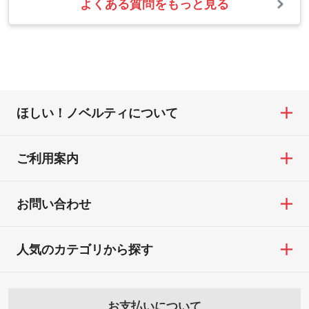
よくある質問をもっと見る
お問い合わせフォームをご利用ください。1
【返品・交換の対象】
合わない場合や仕上がりに影響しそうな場
・1色印刷でグラデーションや濃淡を表現し
営業日以内に担当スタッフよりメールにて
・お届け時に商品が損傷・故障している場
合は、スタッフから別の色をご案内するこ
たい
ご連絡いたします。
合
ともございます。
網点という技法で濃淡を表現することがで
お急ぎの場合はお電話でのご質問も受け付
・ご注文と異なる商品が届いた場合
きます。濃淡の差が分かるデータに調整い
けております。下記電話番号までお問い合
・印刷不良があった場合
たします。→
詳しく見る
わせください。
※印刷不良は原則として“再印刷”でご対応さ
ほしい！ノベルティについて
せていただいております。
・コーポレートカラーを使って印刷したい
TEL：0422-29-9911 営業時間10:00～
※詳しくは「
商品の良品基準について
」をご
／印刷色にこだわりがある
18:00(土日祝日除く)
覧ください。
DIC・PANTONEなどのカラーチップの指定
ご利用案内
お問い合わせフォームはこちら
や、現物支給による色指定も承っておりま
【返品・交換ができない場合】
す。→
詳しく見る
・お客様の元で商品を加工された場合、ま
お問い合わせ
たは商品が破損した場合
・背景がある画像からキャラクター部分だ
・商品到着後7日以上経過している場合
けを使いたいです
人気のカテゴリから探す
・お客様のご都合による返品・交換依頼(商
シンプルな背景のデータや、使いたいキャ
品・色・数量などの注文間違い等)
ラクター部分の輪郭がはっきりしているデ
ータは切り抜き処理が可能です。→
詳しく
お支払いについて