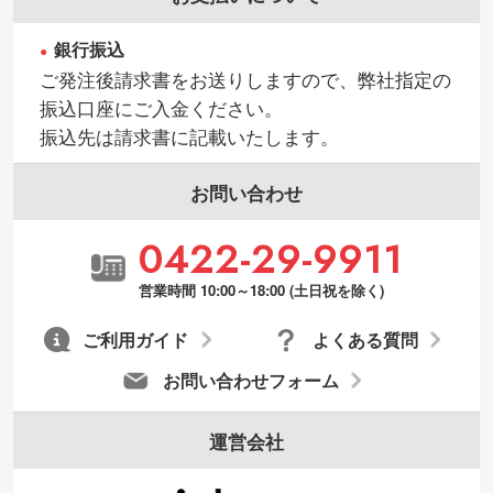
見る
銀行振込
・持っているデータの背景が足りない／塗
ご発注後請求書をお送りしますので、弊社指定の
り足しの作り方が分からない
振込口座にご入金ください。
印刷したいデータが印刷範囲よりも小さい
振込先は請求書に記載いたします。
場合、シンプルな色・柄の背景であれば拡
張が可能です。→
詳しく見る
お問い合わせ
・デザインにQRコードを入れたい／QRコ
0422-29-9911
ードを生成してほしい
URLをご指定いただければ、QRコードを生
営業時間 10:00～18:00 (土日祝を除く)
成いたします。配置のご相談にも応じてい
ます。→
詳しく見る
ご利用ガイド
よくある質問
お問い合わせフォーム
運営会社