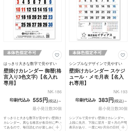
はっきり大きな数字で見やすい
シンプルなデザインで見やすい
壁掛けカレンダー 御暦(格
壁掛けカレンダー スケジ
言入り3色文字)【名入れ
ュール・メモ月表【名入
専用】
れ専用】
NK-186
NK-193
555円
383円
印刷代込み
印刷代込み
(税込)～
(税込)～
最小発注数30個
最小発注数30個
すっきりと大きな数字が見やすい壁掛け
シンプルで見やすい壁掛けカレンダー。
カレンダー。異なる格言が各日付に書い
上段に先月、下段に翌月・翌々月の月間
てあるので、毎日読むのが楽しみになり
表示があり、一度に4か月分の日付を確