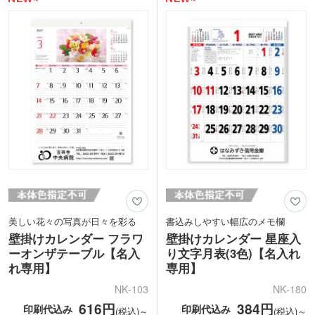
の高いカレンダーは、企業名を入れて配
布すれば、1年間しっかりアピールでき
る人気のノベルティアイテムです。
美しい花々の写真が日々を彩る
書込みしやすい幅広のメモ欄
壁掛けカレンダー フラワ
壁掛けカレンダー 星座入
ーオンザテーブル【名入
り文字月表(3色)【名入れ
れ専用】
専用】
NK-103
NK-180
616円
384円
印刷代込み
印刷代込み
(税込)～
(税込)～