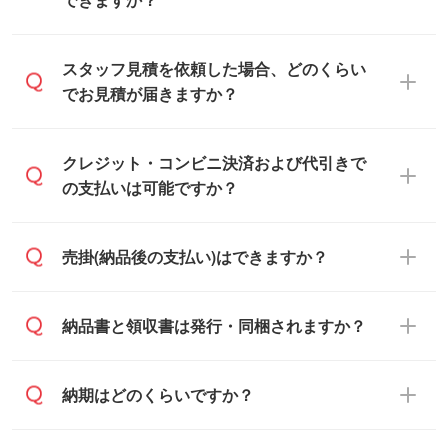
可能です。見積・注文フォームにて『ゲス
スタッフ見積を依頼した場合、どのくらい
トのまま進む』ボタンからお進みのうえ、
でお見積が届きますか？
ご依頼ください。
通常、翌営業日までにお送りしておりま
クレジット・コンビニ決済および代引きで
す。混雑状況によっては、お時間をいただ
の支払いは可能ですか？
くこともございます。予めご了承くださ
い。土日祝日にご依頼いただいた場合は、
銀行振込のみのご対応となります。
売掛(納品後の支払い)はできますか？
翌営業日以降のご連絡となります。
基本的には先入金をお願いしております
納品書と領収書は発行・同梱されますか？
が、自治体・行政機関・学校・病院・上場
企業様 などの場合は、月末締め翌月末払い
納品書・領収書は ご依頼をいただいた場合
納期はどのくらいですか？
に対応可能です。
のみ発行しております。商品への同梱はし
ておらず、通常はPDFデータをメール添付