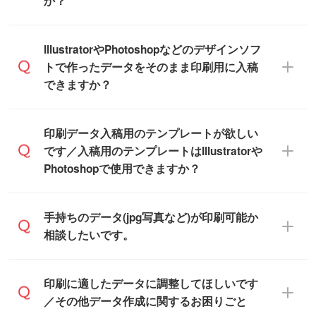
か？
商品在庫や印刷ラインを確保するために
※化粧箱から白箱への入れ替えや、オリジナ
も、商品が決まりましたらお早めのご発注
ル箱の作成は原則承っておりません。
をお願いいたします。
無料の「
デザインシミュレーター
」を使え
IllustratorやPhotoshopなどのデザインソフ
ば、PCやスマホから簡単にデザインを作成
トで作ったデータをそのまま印刷用に入稿
※土日祝日を除く営業日換算です。
できます。スタンプやテンプレートも豊富
できますか？
※沖縄・離島は追加日数がかかります。
なので、デザインソフトがなくても安心で
す。
IllustratorやPhotoshop、CLIP STUDIOなどの
印刷データ入稿用のテンプレートが欲しい
デザインソフトでこだわりのデザインを作
です／入稿用のテンプレートはIllustratorや
また、「
データ作成サービス
」もご利用い
成したい方は、
完全データ入稿
がおすすめ
Photoshopで使用できますか？
ただけます。ご希望の文言・書体・印刷色
です。
をお知らせいただければ、弊社にて無料で
「.ai」形式または「.psd」形式で保存し、
デザインデータを1点作成いたします。
一部商品は入稿用テンプレートのご用意が
手持ちのデータ(jpg写真など)が印刷可能か
お見積・ご注文フォームにアップロードし
あります。各商品ページの『印刷方法・テ
相談したいです。
てご入稿ください。
ンプレート』からダウンロードをお願いい
たします。
ご入稿後は経験豊富なスタッフがデータに
印刷に適したデータ・解像度かどうか、担
印刷に適したデータに調整してほしいです
入稿用のテンプレートはPDF形式ですが、
不備がないかチェックし、お客様と確認し
当スタッフが事前に確認いたします。
／その他データ作成に関するお困りごと
IllustratorやPhotoshopで開いてご利用いた
てから印刷に進みますので、ご安心くださ