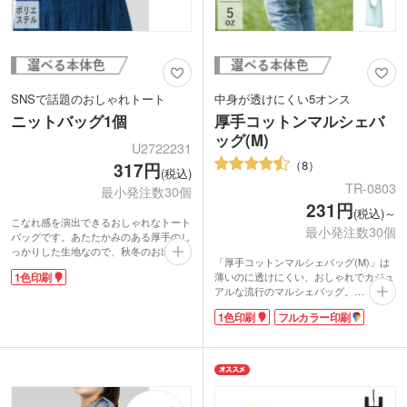
SNSで話題のおしゃれトート
中身が透けにくい5オンス
ニットバッグ1個
厚手コットンマルシェバ
ッグ(M)
U2722231
8
317円
(税込)
TR-0803
最小発注数30個
231円
(税込)～
こなれ感を演出できるおしゃれなトート
最小発注数30個
バッグです。あたたかみのある厚手のし
っかりした生地なので、秋冬のお出かけ
「厚手コットンマルシェバッグ(M)」は
バッグにぴったり！伸縮性のあるニット
薄いのに透けにくい、おしゃれでカジュ
1色印刷
生地と横マチで、見た目以上に収納力が
アルな流行のマルシェバッグ。
あります。スマホやお財布など必要最低
シーチングよりも生地の目が詰まったし
限の荷物はもちろん、ランチボックスや
1色印刷
フルカラー印刷
なやかな素材。折りたためばコンパクト
500mlペットボトルを入れるのにもちょ
になりますので持ち運びにも便利です。
うどいいサイズ感です。
印刷が可能なので、ショップのオリジナ
合皮のタグ部分にワンポイントで名入れ
ルロゴなど印刷して、ノベルティにいか
ができます。ブランドロゴを印刷した購
かですか?スーパーのレジ袋と同じ形な
入特典のノベルティから、アーティスト
のにロゴを入れただけでオリジナルのお
のオリジナルグッズまで、幅広い用途に
洒落バッグになりますよ。