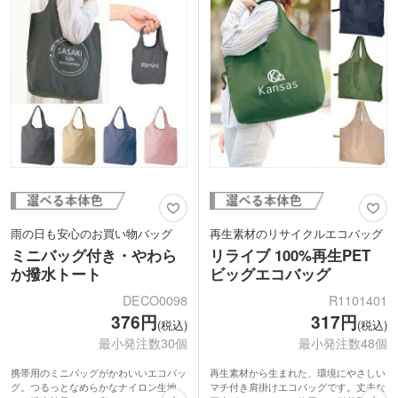
表面に1色印刷で名入れ可能です。キャ
り、フルカラー印刷でキャラクターイラ
ンペーンのノベルティやオープン記念品
ストを印刷できます。
などにいかがでしょうか。
雨の日も安心のお買い物バッグ
再生素材のリサイクルエコバッグ
ミニバッグ付き・やわら
リライブ 100%再生PET
か撥水トート
ビッグエコバッグ
DECO0098
R1101401
376円
317円
(税込)
(税込)
最小発注数30個
最小発注数48個
携帯用のミニバッグがかわいいエコバッ
再生素材から生まれた、環境にやさしい
グ。つるっとなめらかなナイロン生地
マチ付き肩掛けエコバッグです。丈夫な