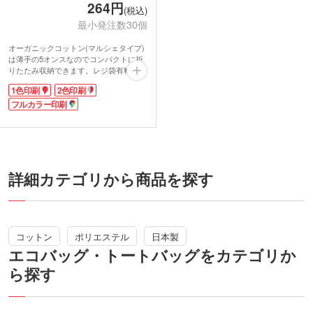
264円
(税込)
最小発注数30個
オーガニックコットン(マルシェタイプ)
は薄手の5オンスなのでコンパクトに折
りたたみ収納できます。レジ袋有料化で
必需品となったエコバッグとしても使え
1色印刷
2色印刷
ます。
通常のBOXティッシュなら4箱入れても
フルカラー印刷
余裕があり、見た目以上にたくさん入る
ので普段使いのサブバッグに大活躍。
オーガニックコットンを使用しているの
で環境啓発イベントなどの来場者特典や
配布資料を入れるバッグにおすすめで
す。
詳細カテゴリから商品を探す
1色印刷・2色印刷・フルカラー転写印刷
が可能です。幅広いデザインに対応でき
るのでオリジナルバッグ製作に是非ご活
用ください。
コットン
ポリエステル
日本製
エコバッグ・トートバッグをカテゴリか
ら探す