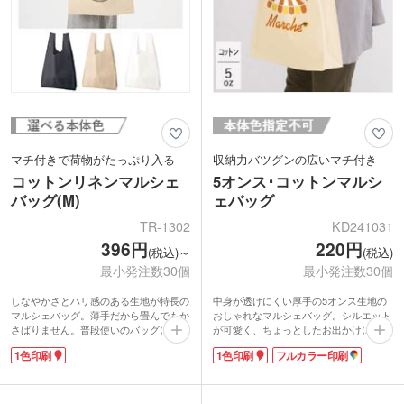
マチ付きで荷物がたっぷり入る
収納力バツグンの広いマチ付き
コットンリネンマルシェ
5オンス･コットンマルシ
バッグ(M)
ェバッグ
TR-1302
KD241031
396円
220円
(税込)～
(税込)
最小発注数30個
最小発注数30個
しなやかさとハリ感のある生地が特長の
中身が透けにくい厚手の5オンス生地の
マルシェバッグ。薄手だから畳んでもか
おしゃれなマルシェバッグ。シルエット
さばりません。普段使いのバッグに入れ
が可愛く、ちょっとしたお出かけにもお
ておけばサブバッグとして活躍します。
すすめです。A4サイズが収納できて、広
1色印刷
1色印刷
フルカラー印刷
マチ付きでA4がすっぽりと入るサイズ
めのマチは角底。たっぷり荷物が入りま
感なので、普段の買い物のエコバッグに
す。折りたたんでバッグに入れておける
も最適です。
から、サブバッグとしても大活躍します
1色シルク印刷が可能。ブランドロゴや
よ。