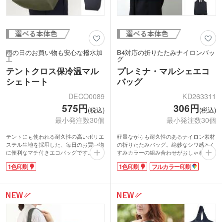
雨の日のお買い物も安心な撥水加
B4対応の折りたたみナイロンバッ
工
グ
テントクロス保冷温マル
プレミナ・マルシェエコ
シェトート
バッグ
DECO0089
KD263311
575円
306円
(税込)
(税込)
最小発注数30個
最小発注数30個
テントにも使われる耐久性の高いポリエ
軽量ながらも耐久性のあるナイロン素材
ステル生地を採用した、毎日のお買い物
の折りたたみバッグ。絶妙なシワ感とく
に便利なマチ付きエコバッグです。外側
すみカラーの組み合わせがおしゃれな印
は雨や汚れを弾く撥水加工、内側は保冷
象です。サイズはB4対応。肩掛けができ
1色印刷
1色印刷
フルカラー印刷
温効果の高いアルミ蒸着フィルム加工に
るマルシェ型です。マチなしのフラット
なっています。ファスナー付きで口元を
タイプで資料入れや、サブバッグとして
しっかり閉じられ、2Lペットボトルが4
お使いいただけます。コンパクトに折り
本入る大容量サイズ。肩掛けできるので
たためるゴムバンド付きで、いつものバ
持ち運びやすいです。内ゴム付きで、使
ッグに常備しておけます。
わない時はコンパクトに折りたためま
バッグ表面には1色、またはフルカラー
す。
印刷が可能。1色印刷でロゴを入れた