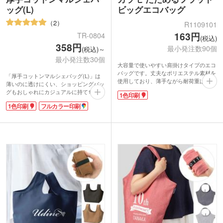
ッグ(L)
ビッグエコバッグ
2
R1109101
163円
TR-0804
(税込)
358円
最小発注数90個
(税込)～
最小発注数30個
大容量で使いやすい肩掛けタイプのエコ
バッグです。丈夫なポリエステル素材を
「厚手コットンマルシェバッグ(L)」は
使用しており、薄手ながら耐荷重は約
薄いのに透けにくい、ショッピングバッ
42kgととても頼もしいつくり。マチがな
グもおしゃれにカジュアルに持てちゃう
1色印刷
いので折りたたみもらくらくで、くるっ
人気のマルシェバッグ。シーチングより
とたたんで付属のゴムバンドで留めれば
1色印刷
フルカラー印刷
も生地の目が詰まったしなやかな素材
コンパクトに収納でき、持ち歩きもスム
で、折りたためばコンパクトになります
ーズです。
のでメインバッグと一緒に持ち歩くにも
表面に1色印刷が可能。ショップの購入
便利です。
特典や来場記念品として、オリジナルの
大きく1色・フルカラー印刷が可能なの
エコバッグノベルティを作ることができ
で、ショップのオリジナルロゴなど印刷
ます。
して、ご購入・来店ノベルティのバッグ
におすすめ。サイズが大きいので買い物
にはもちろん、普段から荷物が多い方、
行楽地へお出かけの際などに大活躍で
す!