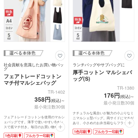
社会貢献を意識したお買い物バッ
ランチバッグやサブバッグに
グ
厚手コットン マルシェバ
フェアトレードコットン
ッグ(S)
マチ付マルシェバッグ
TR-1380
TR-1402
176円
(税込)～
358円
(税込)～
最小発注数30個
最小発注数30個
ナチュラルな風合いが魅力の小ぶりなミ
フェアトレードコットンを使用のマルシ
ニマルシェ型バッグ。両サイドにマチが
ェバッグです。薄手で使いやすい5オン
あり、小さめのお弁当箱ならフラットに
スで底マチ付き。毎日のお買い物やエコ
収納可能です。約5オンスの厚みの生地
1色印刷
フルカラー印刷
バッグにぴったりです。国際フェアトレ
はかさばらないので毎日の持ち運びに便
1色印刷
フルカラー印刷
ード認証ラベル付き。1色のシルク印刷
利。ランチタイムのちょっとしたお出か