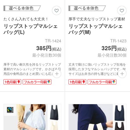
たくさん入れても大丈夫！
厚手で丈夫なリップストップ素材
リップストップマルシェ
リップストップマルシェ
バッグ(L)
バッグ(M)
TR-1424
TR-1423
385円
325円
(税込)
(税込)
最小発注数30個
最小発注数30個
厚手で高い耐久性を誇るリップストップ
丈夫で裂けに強いリップストップ生地を
素材のマルシェバッグです。かさばる日
採用したタフなマルシェバッグです。M
用品や食料品のまとめ買いにも応える大
サイズはお弁当の持ち運びなどに最適な
容量設計で、サイドマチが収納力をしっ
サイズ感で、サイドマチにより安定した
1色印刷
フルカラー印刷
1色印刷
フルカラー印刷
かりサポートします。内側のポケットに
収納力を発揮します。内ポケットに畳ん
折り畳めばコンパクトにまとまります。
でコンパクトに持ち運べるのがうれし
1色印刷またはフルカラーで名入れがで
い。
きます。アウトドアイベントや大型スー
1色印刷またはフルカラーで名入れが可
パーのノベルティとして、実用性と宣伝
能です。ポケット部分にも印刷できるの
力を両立した頼れるアイテムです。
で、使用時はもちろん折り畳んだ状態で
もブランドをしっかりアピール。実用性
と販促効果を兼ね備えた、高機能なエコ
バッグです。