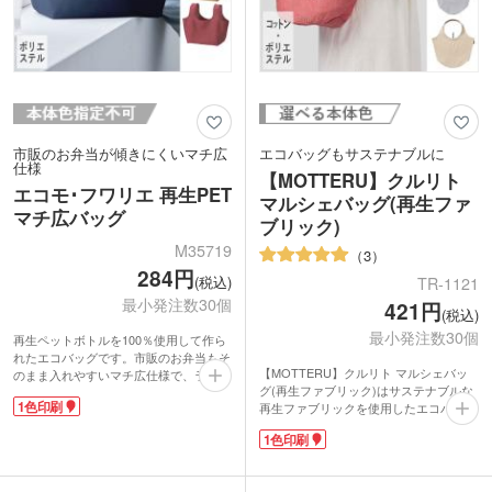
市販のお弁当が傾きにくいマチ広
エコバッグもサステナブルに
仕様
【MOTTERU】クルリト
エコモ･フワリエ 再生PET
マルシェバッグ(再生ファ
マチ広バッグ
ブリック)
M35719
3
284円
(税込)
TR-1121
最小発注数30個
421円
(税込)
最小発注数30個
再生ペットボトルを100％使用して作ら
れたエコバッグです。市販のお弁当もそ
【MOTTERU】クルリト マルシェバッ
のまま入れやすいマチ広仕様で、ランチ
グ(再生ファブリック)はサステナブルな
タイムや仕事帰りのお買い物で活躍しま
1色印刷
再生ファブリックを使用したエコバッ
す。使用後は洗濯できるので衛生的で
グ。大人気マルシェ型で、ナチュラルな
す。ふわっとやわらかめの生地で折りた
1色印刷
風合いの生地感がおしゃれな印象です。
たみやすく、付属のゴムバンドでくるっ
バッグの色味は既に色が付いた綿くずか
とまとめてコンパクトに持ち運べます。
ら作られているため、染色工程がなく
バッグ本体に1色印刷できるので、PR効