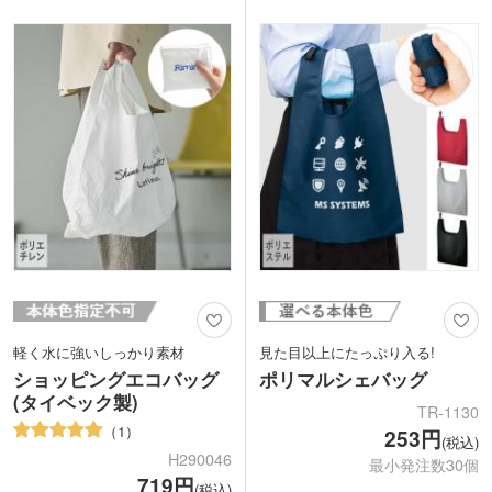
キャラクターを大きく印刷して目立つ名
ロゴなど名入れ部分が映えるオリジナル
入れノベルティが作成できます。
マルシェバッグ製作にいかかでしょう
か。ショップの購入特典やノベルティに
おススメです。
軽く水に強いしっかり素材
見た目以上にたっぷり入る!
ショッピングエコバッグ
ポリマルシェバッグ
(タイベック製)
TR-1130
1
253円
(税込)
H290046
最小発注数30個
719円
(税込)