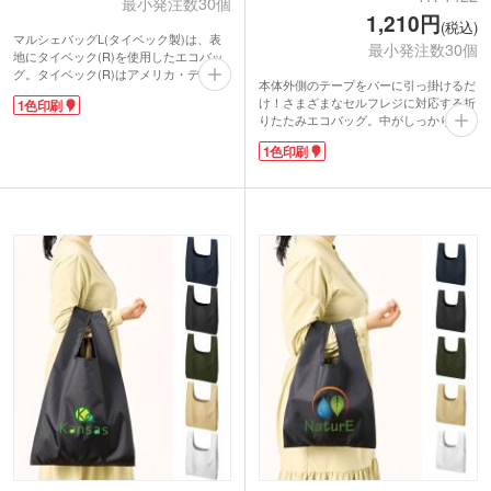
最小発注数30個
1,210円
(税込)
マルシェバッグL(タイベック製)は、表
最小発注数30個
地にタイベック(R)を使用したエコバッ
グ。タイベック(R)はアメリカ・デュポ
本体外側のテープをバーに引っ掛けるだ
ン社が開発した高密度ポリエチレン製の
け！さまざまなセルフレジに対応する折
1色印刷
不織布です。紙のように軽く、水に強
りたたみエコバッグ。中がしっかりと広
く、強度があり、通気するのが特徴で
がって食品をいれやすく底マチ部分には
す。
1色印刷
芯材入りです。肩掛けできて内側には保
レジ袋が有料になり、エコバッグを持ち
冷剤用のメッシュポケット付き。2Lのペ
歩く人も増えました。でも、通勤通学の
ットボトルが6本入る大容量でも畳めて
荷物のほかにかさばったり重たいエコバ
コンパクトに持ち歩けます。洗えて清潔
ッグは持ち歩きたくないと思いません
に保てるのも嬉しいポイント。大きめに
か?マルシェバッグL(タイベック製)はわ
1色ロゴ印刷ができるので販促効果は抜
ずか約27g。小ぶりのピーマン1個とほ
群です！ショップオープンのノベルティ
ぼ同じ重さです!折りたためば小さなポ
や記念品におススメです。
ーチ状になるので、毎日のお買い物のエ
コバッグとしてバッグに携帯するのがオ
ススメです。使い込むほどにシワが増
え、愛着がわきますよ。
1色印刷ができるので、ショップ名やロ
ゴを入れてお店のオリジナルエコバッグ
を作りませんか?