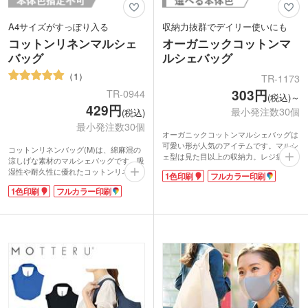
A4サイズがすっぽり入る
収納力抜群でデイリー使いにも
コットンリネンマルシェ
オーガニックコットンマ
バッグ
ルシェバッグ
1
TR-1173
303円
TR-0944
(税込)～
429円
最小発注数30個
(税込)
最小発注数30個
オーガニックコットンマルシェバッグは
可愛い形が人気のアイテムです。マルシ
コットンリネンバッグ(M)は、綿麻混の
ェ型は見た目以上の収納力。レジ袋と同
涼しげな素材のマルシェバッグです。吸
じ形状でお買い物バッグとしてはもちろ
湿性や耐久性に優れたコットンリネン生
1色印刷
フルカラー印刷
んサブバッグとしてデイリーに使えま
地は、サラサラしていて涼しげな印象。
す。3.5オンスの薄手の生地なので折り
1色印刷
フルカラー印刷
軽くてコンパクトなのにA4サイズのフ
たためばコンパクトに持ち運べます。化
ァイルもすっぽりと入れることができ、
学薬品を使用しないオーガニックコット
普段の買い物から通勤・通学のサブバッ
ン素材を採用。本体色ブラックには、
グとして、幅広い用途に使える便利なバ
GOTS認証を受けた染料を使用していま
ッグです。
す。SDGsに関心が高まっている今、お
デザイン性も兼ねそなえたマルシェバッ
すすめのエコノベルティです。
グは、アパレル業界でも大注目!企業名
バッグ本体に1色またはフルカラーで印
やショップのロゴを名入れして、オリジ
刷できます。ショップのロゴやイラスト
ナルのバッグを制作してみませんか。
を名入れしてオリジナルのエコバッグを
制作できます。アパレルや美容サロンの