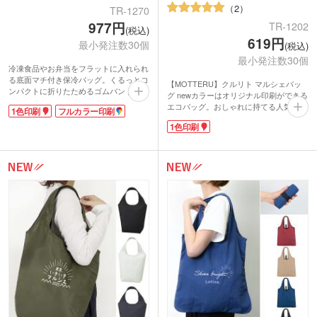
2
TR-1270
977円
TR-1202
(税込)
619円
最小発注数30個
(税込)
最小発注数30個
冷凍食品やお弁当をフラットに入れられ
る底面マチ付き保冷バッグ。くるっとコ
【MOTTERU】クルリト マルシェバッ
ンパクトに折りたためるゴムバンド付
グ newカラーはオリジナル印刷ができる
き。内側のアルミ蒸着部分は取り外し可
エコバッグ。おしゃれに持てる人気のマ
1色印刷
フルカラー印刷
能で、お手入れ簡単！肩掛けも手持ちも
ルシェ型で、かさばる荷物がたっぷり入
できるハンドルで、荷物が重くなっても
1色印刷
る丸底タイプです。コンパクトに折りた
安心です。ファスナー付きで荷物をしっ
たんで携帯できるので急に荷物が増えた
かり閉まっておけます。
ときも安心。しっとりなめらかな触り心
小売店でも大人気のMOTTERUシリー
地の生地は、シワが戻りやすいこだわり
ズ。名入れ印刷でオリジナルバッグを製
の素材を使用しています。
作できます。
小売店での販売実績もある商品。ロゴ印
刷のオリジナルバッグは特別感があるノ
ベルティに。販売用にもおススメです。
※動画の商品はクルリト フラットバッグ
です