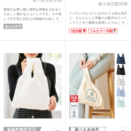
最小発注数30個
普段のお買い物に便利な荷物を入れると
ナイロンのようにしなやかで上品な光沢
やさしく伸びるエコバッグです。マチ無
と、さらりとした手触りが魅力のファイ
しですが見た目以上の収納力がありま
ンライトポリ素材を使用したマルシェバ
す。使わない時はコンパクトにまとまる
名入れ不可
ッグです。超薄手・超軽量で、ハンドル
のでバッグに入れていてもかさばりませ
1色印刷
フルカラー印刷
のゴムを留めればさらに極小サイズにま
ん。毎日の買い物や予備バッグとして活
とまり携帯性抜群。LLサイズは、まとめ
躍するエコバッグです。
買いにも安心な大容量設計です。
ピンク・グリーン・グレーの3色取混ぜ
フルカラー印刷対応でキャラクターやロ
でお届け。どの色も日常使いしやすいカ
ゴも美しく映えます。ノベルティとして
ラーです。筒形のクリアケース入りで陳
だけでなく、物販グッズ作成にもおすす
列展示がしやすくノベルティにぴった
めのしっかりとした品質です。
り。