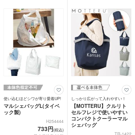
CO2削減・節水に繋がっています。
果の高いノベルティの作成にぴったりで
フランスパンや牛乳パックなど大きくか
す。飲食店のオープン記念品やスタンプ
さばるものもラクラク入れられる丸底タ
カードの景品などにいかがでしょうか。
イプ。使わないときにはくるっと折りた
たんでコンパクトにまとめられます。
1色印刷での名入れが可能です。SDGs
のキャンペーンノベルティや、アパレル
ショップや雑貨店での周年記念品・オリ
ジナルグッズ製作にいかがでしょうか。
使い込むほどシワが寄り愛着UP!
しっかり広がって入れやすい！
マルシェバッグL(タイベ
【MOTTERU】クルリト
ック製)
セルフレジで使いやすい
コンパクトクーラーマル
H254444
シェバッグ
733円
(税込)
TR-1422