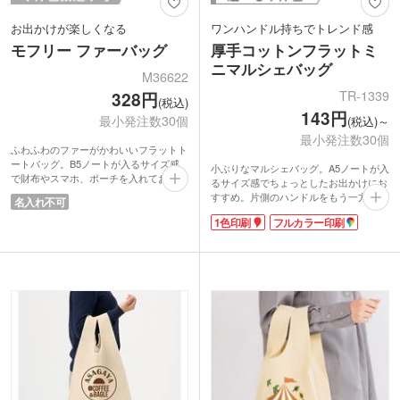
お出かけが楽しくなる
ワンハンドル持ちでトレンド感
モフリー ファーバッグ
厚手コットンフラットミ
ニマルシェバッグ
M36622
TR-1339
328円
(税込)
143円
最小発注数30個
(税込)～
最小発注数30個
ふわふわのファーがかわいいフラットト
ートバッグ。B5ノートが入るサイズ感
小ぶりなマルシェバッグ。A5ノートが入
で財布やスマホ、ポーチを入れてお出か
るサイズ感でちょっとしたお出かけにお
け用バッグに最適です。片方の持ち手を
すすめ。片側のハンドルをもう一方に通
名入れ不可
反対側の持ち手にさし込めばワンハンド
すと、たちまち人気のワンハンドルバッ
ルに。その日の気分でバッグスタイルを
1色印刷
フルカラー印刷
グ風に。生地の厚みは5オンス。マチな
変えられます。アクセントにもなるファ
しのフラットタイプで適度に薄く、軽い
ーバッグはひとつ持っているとファッシ
使用感です。
ョンスタイルの幅が広がります。
表面には名入れ印刷が可能。ショップや
毛足が長いファーは何度も触りたくなる
ブランドロゴを入れたオリジナルグッズ
心地よさ。シマエナガのデザインのパッ
制作にいかがでしょうか。
ケージで配布時に注目を集めること間違
いなし！