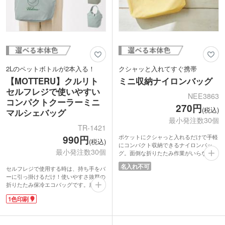
2Lのペットボトルが2本入る！
クシャッと入れてすぐ携帯
【MOTTERU】クルリト
ミニ収納ナイロンバッグ
セルフレジで使いやすい
NEE3863
コンパクトクーラーミニ
270円
(税込)
マルシェバッグ
最小発注数30個
TR-1421
ポケットにクシャっと入れるだけで手軽
990円
(税込)
にコンパクト収納できるナイロンバッ
最小発注数30個
グ。面倒な折りたたみ作業がいらないの
で使ったあともサッとしまえてストレス
名入れ不可
セルフレジで使用する時は、持ち手をバ
フリーです。
ーに引っ掛けるだけ！使いやすさ抜群の
A4サイズが入るほどよい大きさで日常の
折りたたみ保冷エコバッグです。底マチ
お買い物はもちろん、急に荷物が増えた
部分には芯材が入っているから、中がし
ときのサブバッグとしても活躍します。
1色印刷
っかりと広がって食品をいれやすくなり
軽くて持ち運びやすいナイロン素材のた
ます。2Lのペットボトルは立てても横に
めバッグの中に常備しておけば安心。シ
しても2本入り、内側には保冷剤用のメ
ンプルで使いやすく毎日のちょっとした
ッシュポケット付き。ゴムでコンパクト