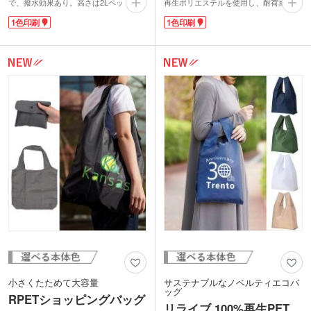
で、撥水効果あり。高さは2Lペットボト
再生ポリエステルを使用し、耐荷重はな
ルが入るサイズです。底マチ付きで見た
んと約83kgという頼もしさ。重たい荷物
1色印刷
1色印刷
目以上の収納力があります。持ち手が広
もしっかり運べます。くるっと丸めてゴ
く肩掛け可能。雨の日でも安心のお買い
ムバンドで留めればコンパクトになり、
物バッグです。
携帯にも便利。パッケージは紙巻仕様で
本体またはミニバッグに1色印刷が可能
脱プラに配慮しており、環境意識の高い
です。ブランドロゴを入れるだけでオリ
ノベルティとしてもぴったりのアイテム
ジナルグッズが制作できます。
です。
表面に1色印刷が可能。ショップの購入
特典や、イベントの記念品におすすめで
す。
小さくたためて大容量
サステナブルなノベルティエコバ
ッグ
RPETショッピングバッグ
リライブ 100%再生PET