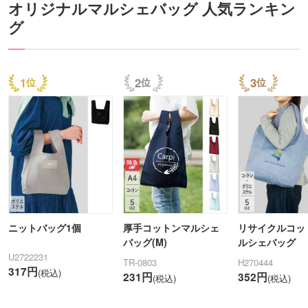
オリジナルマルシェバッグ 人気ランキン
グ
1
2
3
ニットバッグ1個
厚手コットンマルシェ
リサイクルコッ
バッグ(M)
ルシェバッグ
U2722231
TR-0803
H270444
317円
(税込)
231円
352円
(税込)
(税込)