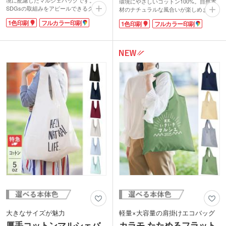
境に配慮したマルシェバッグです。
環境にやさしいコットン100%。自然素
SDGsの取組みをアピールできるグッズ
材のナチュラルな風合いが楽しめます。
に最適です。リサイクルコットン特有の
お買い物にぴったりのレジ袋型タイプ。
1色印刷
フルカラー印刷
1色印刷
フルカラー印刷
生地で優しい風合い。肩掛けできる長い
小さくたたんで持ち運び、さっと広げれ
持ち手で荷物が多くなってもラクに持て
ば収納力のあるバッグになります。本体
ます。印刷面が大きいのでロゴ印刷が目
色は素材の色合いを生かしたナチュラル
立ちます。薄めの約5オンスの生地で軽
です。
く、折りたたみ時は間口中央の紐で縛れ
ばコンパクトに携帯も可能です。
グレー・ダークグレー・ブルーの3色か
ら選べ、幅広い層の方に使っていただけ
ます。
印刷は1色・フルカラー印刷に対応。
ecoを意識したショップのエコバッグや
イベント記念のオリジナルマルシェバッ
グを製作できます。
動画提供 : favorist_廣川株式会社
大きなサイズが魅力
軽量×大容量の肩掛けエコバッグ
厚手コットンマルシェバ
カラモ たためるフラット