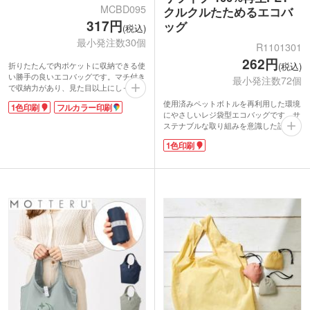
MCBD095
クルクルたためるエコバ
317円
ッグ
(税込)
最小発注数30個
R1101301
262円
折りたたんで内ポケットに収納できる使
(税込)
い勝手の良いエコバッグです。マチ付き
最小発注数72個
で収納力があり、見た目以上にしっかり
荷物が入るのも魅力。肩掛けできるので
使用済みペットボトルを再利用した環境
1色印刷
フルカラー印刷
持ち運びも快適です。カラーはベーシッ
にやさしいレジ袋型エコバッグです。サ
クなブラックとグレーの2色展開で、幅
ステナブルな取り組みを意識した設計
広い方に使いやすいデザイン。
で、パッケージも紙巻仕様の脱プラに対
バッグ本体にはシルク1色かフルカラー
1色印刷
応。くるくる丸めて簡単にたためるう
印刷可能で、企業ロゴを大きく入れるこ
え、付属のゴムバンドで留めればコンパ
とで販促効果も抜群。ショップオープン
クトに持ち運べます。
や販促用の配布アイテムとして最適で
表面に1色印刷が可能。環境配慮をアピ
す。
ールしたい企業のノベルティとしても活
躍するアイテムです。