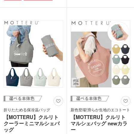
かフルカラー印刷が可能です。
けにうってつけです。
フェアトレードとは発展途上国の原料や
表面には1色印刷またはフルカラー印刷
製品を適正な価格で購入することで、そ
が可能で、ノベルティやオリジナルグッ
のような国の人々の生活改善や自立を支
ズにも最適。リーズナブルな価格ながら
援する活動です。SDGs関連のキャンペ
もトレンドを抑えたエコバッグは販促効
ーン販促品やフェアトレード関連フード
果バッチリです。
の案件など素材の特性を生かした案件な
どにご提案いただけます。
折りたためる保冷温バッグ
新色登場!滑らか生地のエコトート
【MOTTERU】クルリト
【MOTTERU】クルリト
クーラーミニマルシェバ
マルシェバッグ newカラ
ッグ
ー