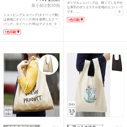
ポリマルシェバッグは、軽くてしなやか
最小発注数30個
な薄手のポリエステル生地のエコバッグ
です。
ショッピングエコバッグ(タイベック製)
サイドは折りたたみマチなので、見た目
は表地にタイベック(R)を使用したエコ
1色印刷
以上にたっぷり入ります。縫いつけられ
バッグ。タイベック(R)はアメリカ・デ
ているゴムバンドで名刺サイズに収納が
ュポン社が開発した高密度ポリエチレン
可能。レジ袋と同じ形状だから、お弁当
1色印刷
製の不織布です。紙のように軽く、水に
を入れる際にも安定感があり安心です。
強く、強度があり、通気するのが特徴で
お仕事帰りのちょっとしたお買い物に重
す。本体重量は、ハンカチタオルと同じ
宝するサイズで、カバンに1つ入れてお
くらいの約24gと超軽量!内側に本体を収
くと安心です。
納できる便利なポケット付きで持ち運び
バッグ表面に大きく名入れ印刷できるの
しやすいショッピングバッグです。
で、お店や企業のロゴが目立ちます。店
バッグか内ポケットに1色印刷が可能で
舗の購入特典やキャンペーンのノベルテ
す。少し変わったおしゃれエコバッグを
ィにいかがでしょうか。
作りませんか?1枚ずつPP袋入り。ノベ
ルティで渡しやすいと評判です。