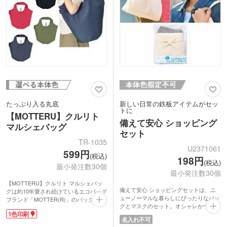
記念品、雑貨店の購入特典にいかがでし
ょうか。
たっぷり入る丸底
新しい日常の鉄板アイテムがセッ
トに
【MOTTERU】クルリト
備えて安心 ショッピング
マルシェバッグ
セット
TR-1035
U2371061
599円
(税込)
198円
(税込)
最小発注数30個
最小発注数30個
【MOTTERU】クルリト マルシェバッ
備えて安心 ショッピングセットは、ニ
グは約10年愛され続けているエコバッグ
ューノーマルな暮らしにぴったりなバッ
ブランド「MOTTER(R)」のバッグに名
グとマスクのセット。オシャレかつ実用
入れができるアイテム。おしゃれに持て
1色印刷
的で人気のマルシェバッグは、毎日のお
る人気のマルシェ型で、かさばる荷物が
名入れ不可
買い物に欠かせないエコバッグに。コン
たっぷり入る丸底タイプです。