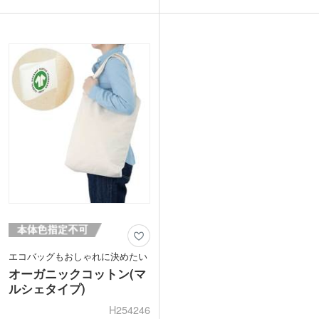
パクトに折り畳める紐付きで持ち歩きに
コンパクトに折りたたんで携帯できるの
も便利です。ウイルス対策、花粉対策で
で急に荷物が増えたときも安心。しっと
きるマスクは、暑い季節でもひんやり快
りなめらかな触り心地の生地は、シワが
適な接触冷感。バッグ、マスク共に男女
戻りやすいこだわりの素材を使用してい
問わず使いやすいシンプルデザインで
ます。
す。
小売店での販売実績もある商品でクオリ
実用的なアイテムのセットはお得感が倍
ティが高く、販売用としてもオススメの
増。配布しやすい個包装です。アパレル
アイテムです。
のオープン記念や購入特典キャンペーン
※動画の商品はクルリト フラットバッグ
にオススメです。
です
エコバッグもおしゃれに決めたい
オーガニックコットン(マ
ルシェタイプ)
H254246