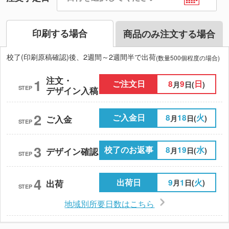
印刷する場合
商品のみ注文する場合
校了(印刷原稿確認)後、2週間～2週間半で出荷
(数量500個程度の場合)
注文・
1
ご注文日
8
9
日
月
日(
)
STEP
デザイン入稿
2
ご入金日
8
18
火
月
日(
)
ご入金
STEP
3
校了のお返事
8
19
水
月
日(
)
デザイン確認
STEP
4
出荷日
9
1
火
月
日(
)
出荷
STEP
地域別所要日数はこちら