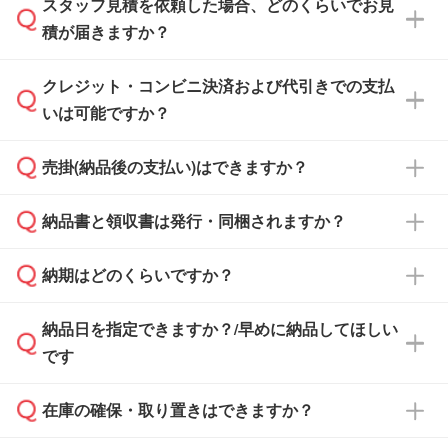
スタッフ見積を依頼した場合、どのくらいでお見
可能です。見積・注文フォームにて『ゲストの
積が届きますか？
まま進む』ボタンからお進みのうえ、ご依頼く
ださい。
クレジット・コンビニ決済および代引きでの支払
通常、翌営業日までにお送りしております。混
いは可能ですか？
雑状況によっては、お時間をいただくこともご
ざいます。予めご了承ください。土日祝日にご
売掛(納品後の支払い)はできますか？
依頼いただいた場合は、翌営業日以降のご連絡
銀行振込のみのご対応となります。
となります。
納品書と領収書は発行・同梱されますか？
基本的には先入金をお願いしておりますが、自
治体・行政機関・学校・病院・上場企業様 な
納期はどのくらいですか？
どの場合は、月末締め翌月末払いに対応可能で
納品書・領収書は ご依頼をいただいた場合の
す。
み発行しております。商品への同梱はしておら
納品日を指定できますか？/早めに納品してほしい
ず、通常はPDFデータをメール添付でお送りし
・印刷する場合(500個程度)
また、卒業・卒園記念品で対策委員会や個人様
です
ます。
ご入金、イメージ画像の校了から約2週間～2
からご注文いただく場合でも、お支払い元が学
原本の郵送をご希望の場合は、担当スタッフま
週間半でご納品いたします。
校や幼稚園・保育園であれば、同様の条件でご
たは注文フォームの『ご注文に関する備考欄』
在庫の確保・取り置きはできますか？
ご希望の納期がある場合は、お問い合わせ・お
対応できる場合がございます。
よりお知らせください。
・商品のみ注文する場合(サンプル購入を含む)
見積もり・ご注文時にその旨をお知らせくださ