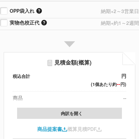
OPP袋入れ
納期+2～3営業日
実物色校正代
納期+約1～2週間
見積金額(概算)
円
税込合計
--
(1個あたり約
円)
商品
--
製版代
--
内訳を開く
印刷代
--
商品提案書
概算見積PDF
送料
--
※
北海道・沖縄・離島 別途