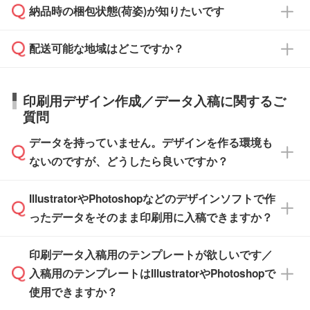
ご希望の際は担当スタッフまでお気軽にご相談
ご入金確認後、1～2営業日で出荷いたしま
納品時の梱包状態(荷姿)が知りたいです
い。
ご入金確認後に在庫を確保し、注文確定のご連
ください。
す。
在庫状況や印刷スケジュールを確認のうえ、対
絡を致します。ご入金いただくまで在庫の確保
応が可能かご案内いたします。
配送可能な地域はどこですか？
はできかねますので予めご了承ください。
商品によって異なります。各ページにある商品
納期は商品や数量、印刷方法、ご納品場所、在
また、お急ぎで印刷をご希望の場合は、最短5
詳細の荷姿欄をご確認ください。
庫の有無によって異なります。正確な日程はス
営業日で出荷可能な商品もご用意しておりま
【箱入り】 商品がひとつずつ箱に入っていま
日本全国へお届けが可能です。なお、海外への
タッフまでお問い合わせください。
印刷用デザイン作成／データ入稿に関するご
す。>>
対象商品はこちら
す。(白箱、化粧箱、ブリスターパックなど)
直接納品は行っておりませんので予めご了承く
質問
※最短出荷日は商品によって異なります。各商
【袋入り】 商品がひとつずつ袋に入っていま
ださい。
また、商品ページ内の「出荷までのスケジュー
品ページにてご確認ください
す。(透明袋、デザイン袋など)
データを持っていません。デザインを作る環境も
ル」に注文予定日をご入力いただくと、おおよ
【個包装なし】 個包装がされていない状態で
ないのですが、どうしたら良いですか？
その締切日や出荷目安をご確認いただけます。
納品します。
商品在庫や印刷ラインを確保するためにも、商
※化粧箱から白箱への入れ替えや、オリジナル
IllustratorやPhotoshopなどのデザインソフトで作
品が決まりましたらお早めのご発注をお願いい
無料の「
デザインシミュレーター
」を使えば、
箱の作成は原則承っておりません。
たします。
ったデータをそのまま印刷用に入稿できますか？
PCやスマホから簡単にデザインを作成できま
す。スタンプやテンプレートも豊富なので、デ
※土日祝日を除く営業日換算です。
印刷データ入稿用のテンプレートが欲しいです／
ザインソフトがなくても安心です。
IllustratorやPhotoshop、CLIP STUDIOなどのデ
※沖縄・離島は追加日数がかかります。
入稿用のテンプレートはIllustratorやPhotoshopで
ザインソフトでこだわりのデザインを作成した
また、「
データ作成サービス
」もご利用いただ
使用できますか？
い方は、
完全データ入稿
がおすすめです。
けます。ご希望の文言・書体・印刷色をお知ら