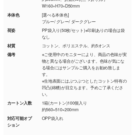
・お客様のご都合による返品・交換依頼(商
W160×H70×D50mm
品・色・数量などの注文間違い等)
・背景がある画像からキャラクター部分だけを
本体色
[選べる本体色]
使いたいです
ブルー/ グレー/ ダークグレー
シンプルな背景のデータや、使いたいキャラク
ター部分の輪郭がはっきりしているデータは切
荷姿
PP袋入り(50枚/セット)※印刷ありの場合は袋
なし
り抜き処理が可能です。→
詳しく見る
材質
コットン、ポリエステル、約5オンス
・持っているデータの背景が足りない／塗り足
備考
※ご使用中のモニターにより、商品の色味が実
しの作り方が分からない
物と異なる場合がございます。色味が気にな
る場合にはサンプルご購入をお勧め致しま
印刷したいデータが印刷範囲よりも小さい場
す。
合、シンプルな色・柄の背景であれば拡張が可
※生地表面にはぷつぷつとしたコットン特有の
能です。→
詳しく見る
凹凸(綿糟)が目立ちます。予めご了承くださ
い。
・デザインにQRコードを入れたい／QRコード
カートン入数
1箱(カートン)100個入り
を生成してほしい
約560×510×200mm
URLをご指定いただければ、QRコードを生成
対応可能オプ
OPP袋入れ
いたします。配置のご相談にも応じています。
ション
→
詳しく見る