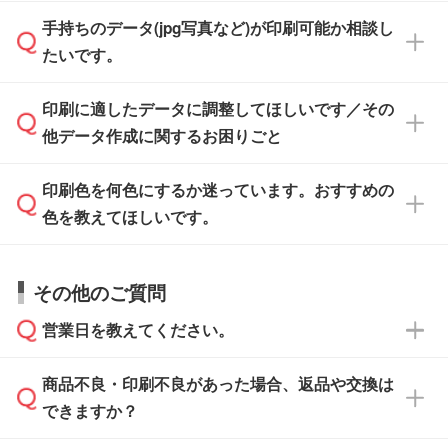
「.ai」形式または「.psd」形式で保存し、お見
せいただければ、弊社にて無料でデザインデー
積・ご注文フォームにアップロードしてご入稿
手持ちのデータ(jpg写真など)が印刷可能か相談し
一部商品は入稿用テンプレートのご用意があり
タを1点作成いたします。
ください。
たいです。
ます。各商品ページの『印刷方法・テンプレー
ト』からダウンロードをお願いいたします。
ご入稿後は経験豊富なスタッフがデータに不備
印刷に適したデータに調整してほしいです／その
入稿用のテンプレートはPDF形式ですが、
印刷に適したデータ・解像度かどうか、担当ス
がないかチェックし、お客様と確認してから印
IllustratorやPhotoshopで開いてご利用いただけ
他データ作成に関するお困りごと
タッフが事前に確認いたします。
刷に進みますので、ご安心ください。
ます。詳しい手順は「
入稿テンプレートの使い
データはお見積・ご注文・
お問い合わせフォー
方
」をご確認ください。
印刷色を何色にするか迷っています。おすすめの
ム
へ添付いただくか、担当スタッフ宛にメール
データ作成でお困りの際には、担当スタッフが
でお送りください。
色を教えてほしいです。
サポートいたしますのでお気軽にご相談くださ
仕上がりに影響しそうな点もチェックいたしま
い。
すので、データのご相談だけでもお気軽にお問
お問い合わせフォーム
や、見積/注文フォーム
お見積・ご注文・
お問い合わせフォーム
からご
その他のご質問
い合わせください。
から添付してお送りください。
相談いただきますと、担当スタッフがお客様の
ご希望や商品の本体色を確認し、印刷色をご提
営業日を教えてください。
なお、印刷用データの作り方に関する詳細は、
・解像度の低いデータをトレース/調整してほ
案させていただきます。
「
完全データ入稿
」をご参照ください。
しい
本体色がブラック、ネイビーなど濃色の場合は
商品不良・印刷不良があった場合、返品や交換は
営業日は平日の10:00～18:00で、土日祝日はお
解像度の低い画像や、手書きのイラスト、写真
白色か淡い色の印刷色をおすすめしておりま
できますか？
休みとなります。注文・見積・お問い合わせ
などを、印刷に適したベクターデータに変換し
す。
は、土日祝日でもお送りいただければ、出社後
ます。→
詳しく見る