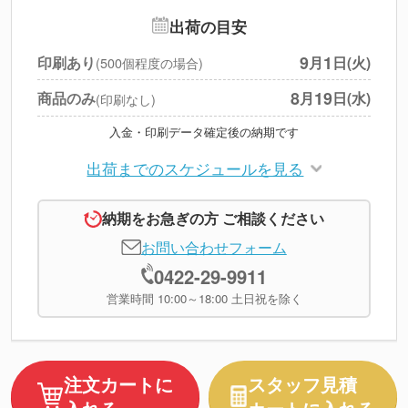
追加オプション
--
出荷の目安
円
税別合計
9
1
印刷あり
月
日(火)
(500個程度の場合)
※
上記小計は税別です
8
19
商品のみ
月
日(水)
(印刷なし)
入金・印刷データ確定後の納期です
出荷までのスケジュールを見る
納期をお急ぎの方 ご相談ください
お問い合わせフォーム
0422-29-9911
営業時間 10:00～18:00 土日祝を除く
注文カートに
スタッフ見積