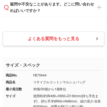
本体色がナチュラルなど淡色の場合、印刷をく
疑問や不安なことがあります。どこに問い合わせ
速やかに対応いたします。
お手数をお掛けいたしますが、至急担当スタッ
っきりと目立たせたいときは濃い印刷色が、柔
ればいいですか？
フまでご連絡ください。商品の状況を確認し、
・フルカラーデータを1色に変換してほしい
らかい雰囲気にしたいときは淡い印刷色が映え
改めてご案内いたします。
シルク印刷、レーザー彫刻など印刷方法にあわ
ます。
せて、フルカラーのデータを1色になおしま
お問い合わせフォームをご利用ください。1営
【返品・交換の対象】
す。→
詳しく見る
業日以内に担当スタッフよりメールにてご連絡
また、お選びいただいた印刷色が本体色に合わ
・お届け時に商品が損傷・故障している場合
いたします。
ない場合や仕上がりに影響しそうな場合は、ス
よくある質問をもっと見る
・ご注文と異なる商品が届いた場合
・1色印刷でグラデーションや濃淡を表現した
お急ぎの場合はお電話でのご質問も受け付けて
タッフから別の色をご案内することもございま
・印刷不良があった場合
い
おります。下記電話番号までお問い合わせくだ
す。
※印刷不良は原則として“再印刷”でご対応させ
網点という技法で濃淡を表現することができま
さい。
ていただいております。
す。濃淡の差が分かるデータに調整いたしま
サイズ・スペック
※詳しくは「
商品の良品基準について
」をご覧
す。→
詳しく見る
TEL：0422-29-9911 営業時間10:00～
ください。
18:00(土日祝日除く)
商品No.
H270444
・コーポレートカラーを使って印刷したい／印
お問い合わせフォームはこちら
商品名
リサイクルコットンマルシェバッグ
【返品・交換ができない場合】
刷色にこだわりがある
最小発注数
30個/30個から1個単位
・お客様の元で商品を加工された場合、または
DIC・PANTONEなどのカラーチップの指定や、
商品が破損した場合
現物支給による色指定も承っております。→
詳
サイズ
使用時/約W450×H350×D130mm(持ち手含ま
・商品到着後7日以上経過している場合
しく見る
ず)、持ち手/約W60×H460mm、紐の長さ/全長
約300mm、折畳み時(三つ折り)/約