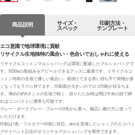
サイズ・
印刷方法・
商品説明
スペック
テンプレート
エコ意識で地球環境に貢献
リサイクル生地独特の風合い・色合いでおしゃれに使える
リサイクルコットンマルシェバッグは環境に配慮したマルシェバッグで
す。SDGsの取組みをアピールできるグッズに最適です。リサイクルコ
ットン特有の生地で優しい風合い。肩掛けできる長い持ち手で荷物が多
くなってもラクに持てます。印刷面が大きいのでロゴ印刷が目立ちま
す。薄めの約5オンスの生地で軽く、折りたたみ時は間口中央の紐で縛
ればコンパクトに携帯も可能です。
グレー・ダークグレー・ブルーの3色から選べ、幅広い層の方に使って
いただけます。
印刷は1色・フルカラー印刷に対応。ecoを意識したショップのエコバッ
グやイベント記念のオリジナルマルシェバッグを製作できます。