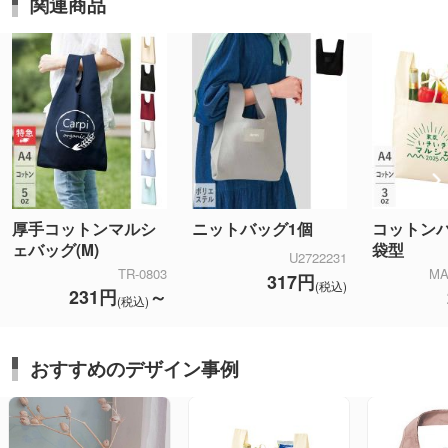
関連商品
厚手コットンマルシ
ニットバッグ1個
コットンバ
ェバッグ(M)
袋型
U2722231
TR-0803
MA
317円
(税込)
231円
～
(税込)
おすすめのデザイン事例