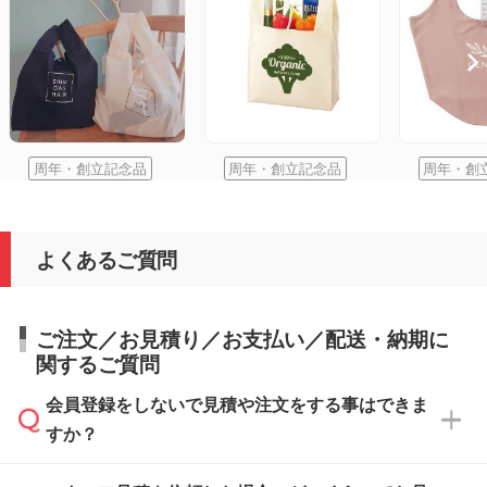
周年・創立記念品
周年・創立記念品
周年・創
よくあるご質問
ご注文／お見積り／お支払い／配送・納期に
関するご質問
会員登録をしないで見積や注文をする事はできま
すか？