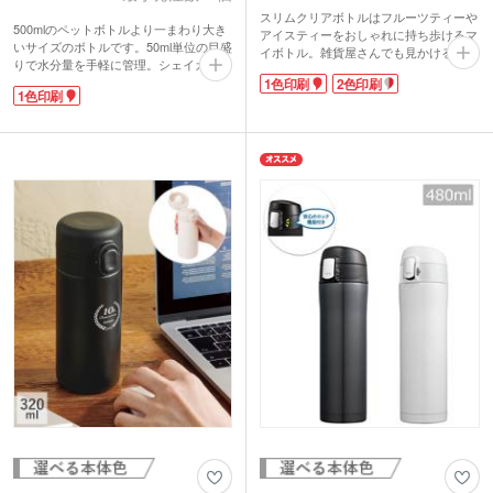
スリムクリアボトルはフルーツティーや
500mlのペットボトルより一まわり大き
アイスティーをおしゃれに持ち歩けるマ
いサイズのボトルです。50ml単位の目盛
イボトル。雑貨屋さんでも見かけるクリ
りで水分量を手軽に管理。シェイカー等
アボトルに、オリジナルのプリントがで
の分量目安としても使用可能です。色は
1色印刷
2色印刷
きます。容量は約500mlで、飲み物だけ
1色印刷
クリア、ピンク、ブルー、グリーンの淡
でなく布製品や食品を入れるパッケージ
い色合いがオシャレな4色展開。ワンポ
用途にも人気です。
イントまたは大きなサイズでの名入れが
豊富なカラー展開で、「推しカラー」グ
可能です。
ッズ製作にもおすすめ!側面またはキャ
マイボトルは環境に優しいノベルティと
ップに名入れ印刷が可能です。エンタメ
して人気です。スポーツ関連だけでなく
関連のグッズ製作にはもちろん、飲食店
雑貨店やアパレルでのノベルティなどに
や美容院の周年記念品などにいかがでし
もオススメです。
ょうか。