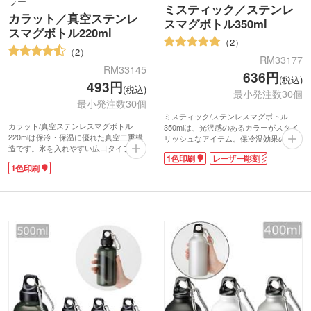
ラー
ミスティック／ステンレ
カラット／真空ステンレ
スマグボトル350ml
スマグボトル220ml
2
2
RM33177
RM33145
636円
(税込)
493円
(税込)
最小発注数30個
最小発注数30個
ミスティック/ステンレスマグボトル
カラット/真空ステンレスマグボトル
350mlは、光沢感のあるカラーがスタイ
220mlは保冷・保温に優れた真空二重構
リッシュなアイテム。保冷温効果の持続
造です。氷を入れやすい広口タイプの飲
する真空二重構造です。使い勝手の良い
1色印刷
レーザー彫刻
み口でお手入れもラクラク!コンパクト
350ml容量で、通勤・通学用にもおすす
1色印刷
でかさばらない容量220mlは、ちょっと
め。
したお散歩や軽い運動の水分補給に大活
直飲みタイプで、急いでいるときにも蓋
躍。
を開けてサッと飲むことができます。
ボトル本体に1色で印刷できます。ワン
名入れの映えるシンプルボディには、1
ポイントプリントのパッド印刷のほか、
色ワンポイントから1周ぐるりと印刷で
回転シルク印刷でぐるっと大きく印刷す
きる回転シルクが可能。半永久的に残る
ることも可能です。お店のロゴやイラス
レーザー加工にも対応しており周年記念
トを印刷してオリジナルボトルを作成で
やスポーツクラブの入会特典などこだわ
きますよ。開店記念品や周年記念品、キ
りのあるプレゼントにぴったりです。
ャンペーンのノベルティとしておすすめ
です。