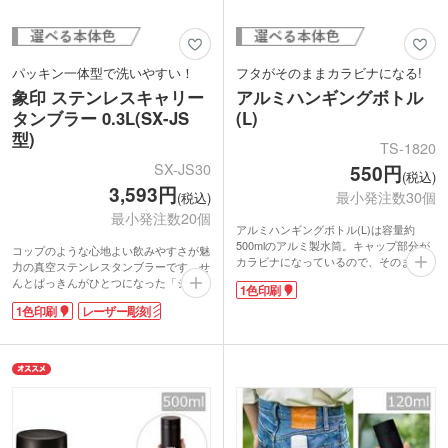
パッキン一体型で洗いやすい！
フタがそのままカラビナになる!
象印 ステンレスキャリー
アルミハンギングボトル
タンブラー 0.3L(SX-JS
(L)
型)
TS-1820
SX-JS30
550円
(税込)
3,593円
最小発注数30個
(税込)
最小発注数20個
アルミハンギングボトル(L)は容量約
500mlのアルミ製水筒。キャップ部分が
コップのような心地よい飲みやすさが魅
カラビナになっているので、そのままリ
力の真空ステンレスタンブラーです。せ
ュックや鞄に引っ掛けることができま
んとぱっきんがひとつになった「シーム
1色印刷
す。アルミ素材だから飲み物を入れても
レスせん」を採用していてお手入れ簡
軽いのが魅力です。アウトドアレジャー
1色印刷
レーザー彫刻
単。広口なので中までしっかり洗えて衛
や運動時の水分補給にはもちろん、通勤
生的です。持ち運びに便利なハンドル付
通学の普段使いにも大活躍間違いなし!
き。表面は少しザラっとしたマットな質
本体色はメタリックなシルバーとマット
感で、おしゃれなニュアンスカラーが魅
なホワイトとブラックの3色展開。本体
力です。
側面に1色での名入れ印刷が可能です。
側面に1色印刷かレーザー彫刻が可能。
企業ロゴを入れた周年記念品制作や、ア
校章や企業名を印刷すれば、卒業記念や
ウトドアショップのオリジナルグッズ制
創立記念にぴったりなノベルティが制作
作にいかがでしょうか。
できますよ。安心信頼の象印ブランドは