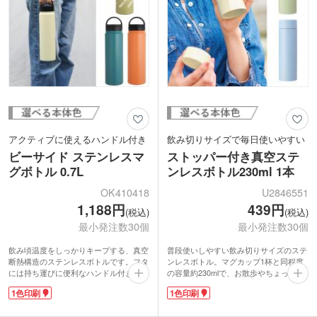
アクティブに使えるハンドル付き
飲み切りサイズで毎日使いやすい
ビーサイド ステンレスマ
ストッパー付き真空ステ
グボトル 0.7L
ンレスボトル230ml 1本
OK410418
U2846551
1,188円
439円
(税込)
(税込)
最小発注数30個
最小発注数30個
飲み頃温度をしっかりキープする、真空
普段使いしやすい飲み切りサイズのステ
断熱構造のステンレスボトルです。フタ
ンレスボトル。マグカップ1杯と同程度
には持ち運びに便利なハンドル付き。表
の容量約230mlで、お散歩やちょっとし
面はザラっとした手触りで滑りにくくな
たお出かけで持ち歩くのにぴったりで
1色印刷
1色印刷
っています。約700mlの大きめサイズな
す。真空二重構造で飲み頃温度をキー
ので、スポーツやアウトドア、屋外での
プ。氷止め付きで機能性も抜群です。