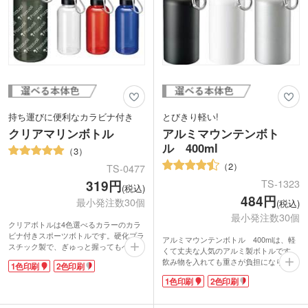
持ち運びに便利なカラビナ付き
とびきり軽い!
クリアマリンボトル
アルミマウンテンボト
ル 400ml
3
2
TS-0477
319円
TS-1323
(税込)
484円
最小発注数30個
(税込)
最小発注数30個
クリアボトルは4色選べるカラーのカラ
ビナ付きスポーツボトルです。硬化プラ
アルミマウンテンボトル 400mlは、軽
スチック製で、ぎゅっと握ってもへこみ
くて丈夫な人気のアルミ製ボトルです。
ません。ボディにぐるっと大きな印刷が
飲み物を入れても重さが負担になりませ
1色印刷
2色印刷
可能で、小ロットからオリジナルクリア
ん。容量は400mlで、レジャーにはもち
ボトルが制作できます。
1色印刷
2色印刷
ろん、通勤・通学にもちょうどいい適度
容量は約500mlで、ペットボトル1本分
なサイズ感。はっきりとした色の印刷が
と同じです。
映えるマットな質感のボトルです。