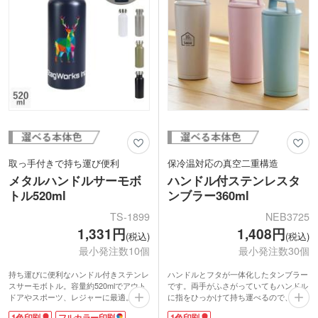
取っ手付きで持ち運び便利
保冷温対応の真空二重構造
メタルハンドルサーモボ
ハンドル付ステンレスタ
トル520ml
ンブラー360ml
TS-1899
NEB3725
1,331円
1,408円
(税込)
(税込)
最小発注数10個
最小発注数30個
持ち運びに便利なハンドル付きステンレ
ハンドルとフタが一体化したタンブラー
スサーモボトル。容量約520mlでアウト
です。両手がふさがっていてもハンドル
ドアやスポーツ、レジャーに最適。人気
に指をひっかけて持ち運べるので、会議
のカーキ・ネイビーを含むカラー展開
などオフィスでのちょっとした移動の際
1色印刷
フルカラー印刷
1色印刷