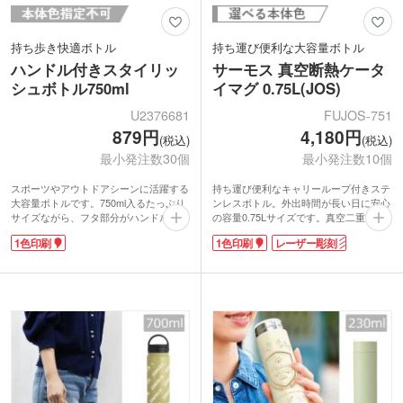
持ち歩き快適ボトル
持ち運び便利な大容量ボトル
ハンドル付きスタイリッ
サーモス 真空断熱ケータ
シュボトル750ml
イマグ 0.75L(JOS)
U2376681
FUJOS-751
879円
4,180円
(税込)
(税込)
最小発注数30個
最小発注数10個
スポーツやアウトドアシーンに活躍する
持ち運び便利なキャリーループ付きステ
大容量ボトルです。750ml入るたっぷり
ンレスボトル。外出時間が長い日に安心
サイズながら、フタ部分がハンドル仕様
の容量0.75Lサイズです。真空二重構造
になっているため移動がスムーズ。真空
で、保温・保冷効果が長く続きます。サ
1色印刷
1色印刷
レーザー彫刻
二重構造で保温・保冷効果が長く続きま
ッと飲めるワンタッチオープン式。うっ
す。広口タイプで大きめの氷が入れやす
かり開いてしまう心配がないロックリン
く、冷たさを長くキープ。飲み口に氷止
グ付きなので、バッグに入れて持ち運ぶ
め付きで、快適に飲めるのもうれしいポ
ときも安心です。キャリーループは使用
イント。
しない時に折りたたんでスマートに収納
シンプルなホワイトカラーはオリジナル
可能。スポーツドリンク対応で運動時の
印刷が映え、記念品やキャンペーンノベ
水分補給にもぴったりです。
ルティにもおすすめです。
本体側面にはオリジナル印刷が可能。1
色印刷や高級感の出るレーザー彫刻で、
特別なお客様へのプレゼントに人気のア
イテムです。