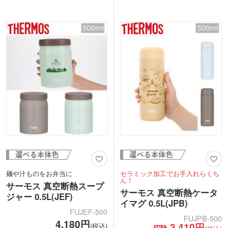
水分補給にぴったり！氷を入れやすく洗
名入れが映えるシンプルさで、ワンポイ
いやすい広口設計なのも嬉しいポイント
ントからぐるっと広範囲のデザインまで
です。
1色印刷できます。フタ天面にも印刷で
ワンポイントかぐるっと広範囲に、ロゴ
きるので、オリジナリティを演出したノ
や企業名を1色印刷できます。スポーツ
ベルティにぴったり。雑貨店の購入特典
ジムの入会特典、クラブチームや部活の
や美容サロンの周年記念品などにいかが
卒団記念品などにおすすめです。
でしょうか。
麺や汁ものをお弁当に
セラミック加工でお手入れらくち
ん！
サーモス 真空断熱スープ
サーモス 真空断熱ケータ
ジャー 0.5L(JEF)
イマグ 0.5L(JPB)
FUJEF-500
FUJPB-500
4,180円
3,410円
(税込)