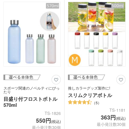
刷、大きめに名入れができる回転シルク
印刷、レーザー彫刻の3種類から選べま
す。卒業記念品や、店舗の周年記念品な
ど特別な日に配布する記念品におすすめ
です。
スポーツ関連のノベルティにぴっ
推しカラーグッズ製作に!
たり
スリムクリアボトル
目盛り付フロストボトル
5
570ml
TS-1181
TS-1826
363円
(税込)
550円
(税込)
最小発注数30個
最小発注数30個