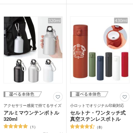
レームの色を合わせた「推し色」グッズ
で、お子さまやシニア世代の方も使いや
の制作や、ライブグッズにもおすすめ。
すいサイズです。熱中症対策に欠かせな
ドリンクを入れてスポーツやお出かけに
いスポーツ飲料にも対応しています。
持って行くのはもちろん、ご自宅用とし
側面に1色印刷かレーザー彫刻で名入れ
て洗剤やシャンプー・リンスを入れるの
可能。周年記念品や卒業記念品などにい
にも使えます。自作のハーバリウムを作
かがでしょうか。
ってインテリアにしても可愛いですよ。
フレームは分解できるため、お手入れも
簡単！使い勝手の良さとデザインを両立
した、オリジナルボトルが製作できま
す。
アクセサリー感覚で持てるサイズ
小ロットでオリジナル印刷対応
アルミマウンテンボトル
セルトナ・ワンタッチ式
320ml
真空ステンレスボトル
1
8