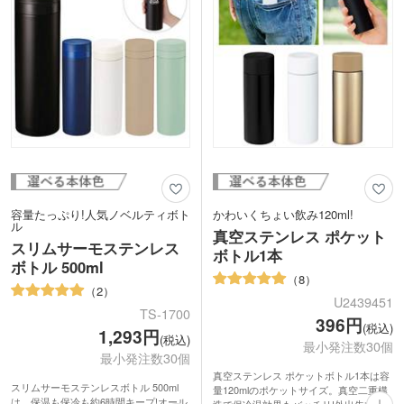
年齢性別問わず喜ばれます。
容量たっぷり!人気ノベルティボト
かわいくちょい飲み120ml!
ル
真空ステンレス ポケット
スリムサーモステンレス
ボトル1本
ボトル 500ml
8
2
U2439451
TS-1700
396円
(税込)
1,293円
(税込)
最小発注数30個
最小発注数30個
真空ステンレス ポケットボトル1本は容
スリムサーモステンレスボトル 500ml
量120mlのポケットサイズ。真空二重構
は、保温も保冷も約6時間キープ!オール