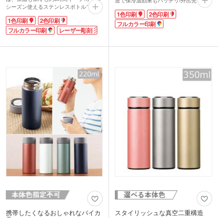
造で保冷温効果もバッチリ!外出先でも
シーズン使えるステンレスボトルです。
美味しい状態で飲めます。
1色印刷
2色印刷
容量は大満足の500ml。スポーツジムや
小さめのバッグやポケットに収まるので
1色印刷
2色印刷
レジャー、たくさん飲みたい時の強い味
携帯に楽チン!シニアから若い女性層ま
フルカラー印刷
方です。氷が飛び出ない内蓋付き。蓋と
フルカラー印刷
レーザー彫刻
で、お散歩時の水分補給や外出先でのサ
内蓋と本体の3パーツに分解して洗える
プリ・お薬用に便利と話題沸騰です。パ
のでいつでも清潔に保てます。
プリカ1個分の約100gと超軽量だから、
サラリとしたボトルの質感がおしゃれな
違う飲み物を2本持ち歩き!なんてことも
ノベルティ。ボトル本体やキャップ天面
できちゃいますね。シンプルなブラッ
にオリジナルデザインを印刷可能です。
ク・ホワイト、ゴージャスなシャンパン
レーザー彫刻もできるので、高級感を出
ゴルードの3色をご用意。
したい記念品ボトルにもおすすめ。アウ
本体に1色・2色印刷、天面に1・2色・フ
トドアショップの購入特典や各種大会の
ルカラー印刷が可能。小ロットでオリジ
参加特典。学校の卒業記念や企業の創立
ナルボトル制作が可能です。企業ロゴや
記念品として人気の高いノベルティで
施設名等を印刷してノベルティとしてい
す。
かがでしょうか。
携帯したくなるおしゃれなバイカ
スタイリッシュな真空二重構造