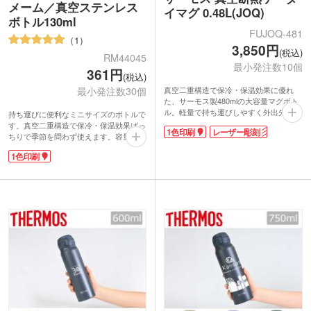
メーム／真空ステンレス
イマグ 0.48L(JOQ)
ボトル130ml
FUJOQ-481
1
3,850円
(税込)
RM44045
最小発注数10個
361円
(税込)
真空二重構造で保冷・保温効果に優れ
最小発注数30個
た、サーモス製480mlの大容量マグボト
ル。軽量で持ち運びしやすく外出先やオ
持ち運びに便利なミニサイズのボトルで
フィスでの水分補給に最適で、スポーツ
す。真空二重構造で保冷・保温効果ばっ
1色印刷
レーザー彫刻
飲料もOK。パッキン一体型の「まる洗
ちりで季節を問わず使えます。容量約
ユニット」でお手入れ簡単、清潔に使え
130mlは、ミニサイズの缶コーヒー1本
1色印刷
ます。しずくが垂れにくいパッキン形状
分くらい。ランチのドリンク用やお散歩
も便利。1色印刷かレーザー印刷でロゴ
の水分補給、服薬用などに便利なサイズ
を入れれば、周年記念や卒業記念品にも
です。
人気のアイテムです。
1色印刷でワンポイントまたはぐるっと
大きく名入れができます。落ち着いたく
すみカラーの3色を取り混ぜでお届け。
施設やイベントの来場特典などにいかが
でしょうか。