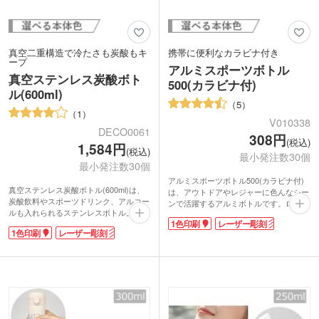
真空二重構造で冷たさも炭酸もキ
携帯に便利なカラビナ付き
ープ
アルミスポーツボトル
真空ステンレス炭酸ボト
500(カラビナ付)
ル(600ml)
5
1
V010338
DECO0061
308円
(税込)
1,584円
(税込)
最小発注数30個
最小発注数30個
アルミスポーツボトル500(カラビナ付)
真空ステンレス炭酸ボトル(600ml)は、
は、アウトドアやレジャーに色んなシー
炭酸飲料やスポーツドリンク、アルコー
ンで活躍するアルミボトルです。ロゴを
ルも入れられるステンレスボトル。真空
名入れして販売用やノベルティ、記念品
1色印刷
レーザー彫刻
二重構造で、冷たさや炭酸のシュワッと
に人気があります。
1色印刷
レーザー彫刻
感をキープします。
回転シルク印刷で大きくロゴ印刷できる
キャップはリュックなどに付けられる、
のも魅力。リュックやカバンに引っ掛け
便利なカラビナタイプ。底面は滑り止め
て使えるカラビナも付いているので、登
付きで、テーブルなどに置いても安定感
山やトレッキング、お散歩にも使えPR
があります。メタリックなボディがスタ
効果も期待できます。
イリッシュです。アウトドアやスポーツ
お色はシルバー・ブラック・ブルー3色
シーンなど、アクティブなライフスタイ
のご用意しました。
ルのお供にピッタリ!