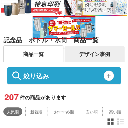
記念品 ボトル・水筒 商品一覧
商品一覧
デザイン事例
絞り込み
207
件の商品があります
人気
順
新着順
おすすめ順
安い順
高い順