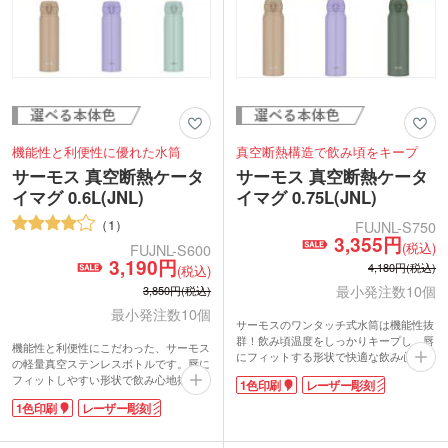
機能性と利便性に優れた水筒
真空断熱構造で飲み頃をキープ
サーモス 真空断熱ケータ
サーモス 真空断熱ケータ
イマグ 0.6L(JNL)
イマグ 0.75L(JNL)
1
FUJNL-S750
3,355円
(税込)
FUJNL-S600
3,190円
4,180円(税込)
(税込)
最小発注数10個
3,850円(税込)
最小発注数10個
サーモスのワンタッチ式水筒は機能性抜
群！飲み頃温度をしっかりキープし、唇
機能性と利便性にこだわった、サーモス
にフィットする形状で快適な飲み心地を
の軽量真空ステンレスボトルです。唇に
実現しました。パーツは外して洗え、食
フィットしやすい形状で飲み心地抜群。
1色印刷
レーザー彫刻
洗機OKなのでお手入れ楽ちん。容量
外して洗えるパーツや食洗機対応で衛生
750mlでスポーツドリンクが入れられ、
1色印刷
レーザー彫刻
的に使えます。容量は600mlでスポーツ
屋外での水分補給もしっかりサポートし
ドリンクが入れられるので、屋外での水
ます。ロゴや学校名を名入れした周年記
分補給にもぴったり。企業ロゴや学校名