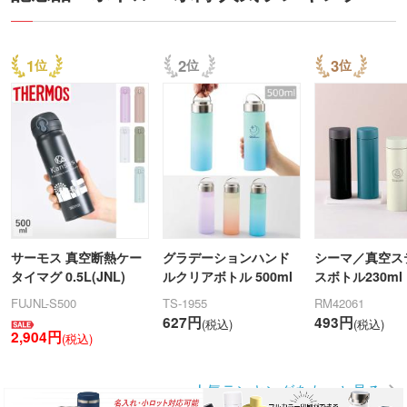
1
2
3
サーモス 真空断熱ケー
グラデーションハンド
シーマ／真空ス
タイマグ 0.5L(JNL)
ルクリアボトル 500ml
スボトル230ml
FUJNL-S500
TS-1955
RM42061
627円
493円
(税込)
(税込)
2,904円
(税込)
人気ランキングをもっと見る