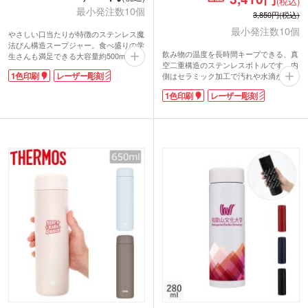
(税込)
最小発注数10個
3,850円(税込)
最小発注数10個
やさしい口当たりが特徴のステンレス魔
法びん構造スープジャー。食べ盛りの学
飲み物の温度を長時間キープできる、真
生さんも満足できる大容量約500mlタイ
空二重構造のステンレスボトルです。内
プです。高い保温・保冷力は、1年中ど
1色印刷
レーザー彫刻
側はセラミック加工で汚れや水滴が付き
の季節も活躍します。パッキン一体構造
にくく、丸ごと食洗機対応で毎日のお手
でお手入れも簡単！内フタが取外しでき
1色印刷
レーザー彫刻
入れがらくちん！ペットボトル1本分と
洗いやすいので、いつも清潔に使えま
同じ容量約500mlで、通勤・通学用のマ
す。本体・フタが食洗機対応も嬉しいポ
イボトルにぴったりです。スポーツ飲料
イントです。
も入れられます。
企業の周年記念や卒業記念品などにおす
1色印刷またはレーザー彫刻で名入れが
すめ！1色またはレーザー彫刻で名入れ
できます。販促品から卒業記念品まで、
をして、オリジナルスープジャーが制作
サーモスブランド幅広いシーンで喜ばれ
できます。
るアイテムです。