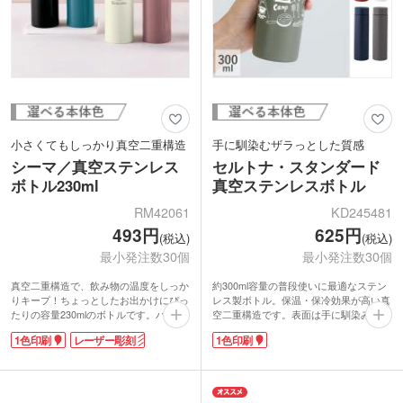
小さくてもしっかり真空二重構造
手に馴染むザラっとした質感
シーマ／真空ステンレス
セルトナ・スタンダード
ボトル230ml
真空ステンレスボトル
RM42061
KD245481
493円
625円
(税込)
(税込)
最小発注数30個
最小発注数30個
真空二重構造で、飲み物の温度をしっか
約300ml容量の普段使いに最適なステン
りキープ！ちょっとしたお出かけにぴっ
レス製ボトル。保温・保冷効果が高い真
たりの容量230mlのボトルです。バッグ
空二重構造です。表面は手に馴染みやす
にすっきり収まるスリムサイズ。飲み口
いザラっとした質感。シンプルながらも
1色印刷
レーザー彫刻
1色印刷
は広めで、氷も入れやすくお手入れもラ
おしゃれなデザインです。
クラク。ステンレス素材でにおい移りも
ショップやブランドロゴをワンポイント
少なく毎日清潔に使えます。艶っとした
で入れるだけでおしゃれなノベルティ
本体カラーがとてもおしゃれです。
に。印刷範囲が広く存在感抜群の回転シ
印刷方法は、ワンポイントのパッド印
ルク印刷にも対応しています。