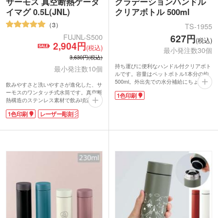
サーモス 真空断熱ケータ
グラデーションハンドル
イマグ 0.5L(JNL)
クリアボトル 500ml
3
TS-1955
627円
FUJNL-S500
(税込)
2,904円
(税込)
最小発注数30個
3,630円(税込)
持ち運びに便利なハンドル付クリアボト
最小発注数10個
ルです。容量はペットボトル1本分の約
500ml。外出先での水分補給にちょうど
飲みやすさと洗いやすさが進化した、サ
いいサイズです。中身が見えない色付き
ーモスのワンタッチ式水筒です。真空断
1色印刷
ボトルは生活感を抑えられてとってもス
熱構造のステンレス素材で飲み頃温度を
タイリッシュ。傷も目立ちにくく長く使
キープ。唇にフィットしやすい形状なの
ってもらえるノベルティアイテムです。
1色印刷
レーザー彫刻
で、飲み心地抜群です。外して洗えるパ
フタと本体に1色印刷ができます。ブラ
ーツや食洗機対応で衛生的。容量はペッ
ンドの販促品など、こなれた雰囲気のボ
トボトル1本分と同じ500mlです。年代
トルを製作できますよ。
問わず使いやすく、周年記念品や卒業記
念品の名入れにおすすめ。
動画提供 : THERMOS Official