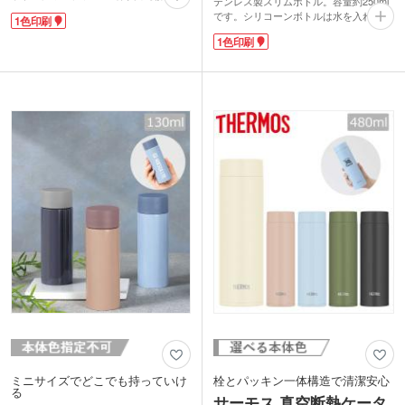
テンレス製スリムボトル。容量約250ml
るため、片手でもスムーズに使えます。
です。シリコーンボトルは水を入れて凍
1色印刷
持ち運びやすい300ml容量で、通勤や通
らせれば氷のう、お湯を入れれば湯たん
学、デスクワークのお供にも便利。底面
1色印刷
ぽとしても使える便利アイテム。ボトル
にはすべり止め付きで、机の上でも安定
に入れて持ち運べるので、暑い夏の外出
して置けます。
先でもクールダウンできます。バッグな
側面にはワンポイントからぐるっと1周
どのベルトに吊り下げられるストラップ
まで名入れが可能。企業ロゴやイベント
付です。
デザインを映えさせる、実用性の高いノ
ボトル側面に1色でロゴ印刷が可能で
ベルティです。
す。広範囲に印刷できる回転シルク印刷
にも対応しています。オリジナルボトル
を製作してサマーイベントのノベルティ
にいかがでしょうか？
ミニサイズでどこでも持っていけ
栓とパッキン一体構造で清潔安心
る
サーモス 真空断熱ケータ