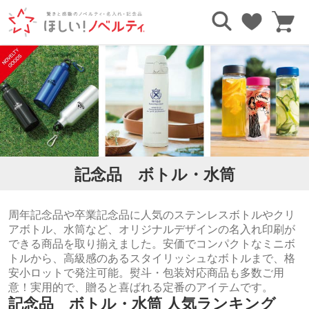
TOP
記念品
記念品 ボトル・水筒
記念品 ボトル・水筒
周年記念品や卒業記念品に人気のステンレスボトルやクリ
アボトル、水筒など、オリジナルデザインの名入れ印刷が
できる商品を取り揃えました。安価でコンパクトなミニボ
トルから、高級感のあるスタイリッシュなボトルまで、格
安小ロットで発注可能。熨斗・包装対応商品も多数ご用
意！実用的で、贈ると喜ばれる定番のアイテムです。
記念品 ボトル・水筒 人気ランキング