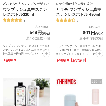
どこでも使えるシンプルデザイン
ロック機能付きの安心設計
ワンプッシュ真空ステン
カラモ ワンプッシュ真空
レスボトル320ml
ステンレスボトル 480ml
1
3
U2375681
R0567801
549円
801円
(税込)
(税込)
最小発注数30個
最小発注数30個
ワンプッシュでサッと水分補給ができる
カラモ ワンプッシュ真空ステンレスボ
ステンレスボトル。真空二重構造で飲み
トル 480mlは、真空二重構造で飲み頃温
物の温度を長時間キープします。小さめ
度をキープしてくれます。片手でポンっ
バッグにも入れやすいコンパクトな
と蓋を開けられるワンタッチ式です。そ
1色印刷
1色印刷
2色印刷
320mlサイズ。プッシュボタンを上にス
のまま口を付けて飲めるので、手軽に水
ライドすればロックをかけられて安心で
分補給ができます。ボタン部分はロック
す。
機能付きで、誤って蓋が開くのを防ぐ安
名入れ印刷の映えるシンプルデザイン。
心設計。
マット塗装で使うシーンや世代を問わず
内側には錆びにくい鋼材のSUS304を使
お使いいただけます。企業やブランドロ
用しています。エコ需要が高まる今、長
ゴを入れた記念品制作にいかがでしょう
くお使いいただけるノベルティはお客様
か。
にも喜ばれますよ。1色か2色でロゴを名
入れすれば、販促効果も期待できます。