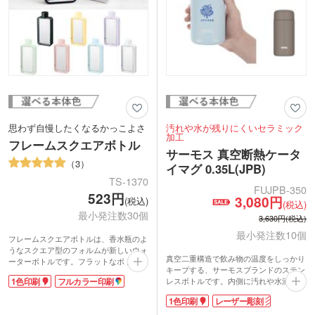
思わず自慢したくなるかっこよさ
汚れや水が残りにくいセラミック
加工
フレームスクエアボトル
サーモス 真空断熱ケータ
3
イマグ 0.35L(JPB)
TS-1370
FUJPB-350
523円
3,080円
(税込)
(税込)
最小発注数30個
3,630円(税込)
最小発注数10個
フレームスクエアボトルは、香水瓶のよ
うなスクエア型のフォルムが新しいウォ
真空二重構造で飲み物の温度をしっかり
ーターボトルです。フラットなボトル形
キープする、サーモスブランドのステン
状で、オリジナル印刷の範囲が広くSNS
レスボトルです。内側に汚れや水滴が残
1色印刷
フルカラー印刷
映えも確実!1色またはフルカラー印刷が
りにくいセラミック加工を採用し、丸ご
可能。フレームの色は豊富なカラーバリ
1色印刷
レーザー彫刻
と食洗機対応なのでお手入れ簡単。小さ
エーションから選べます。デザインとフ
めペットボトルと同程度の容量350ml