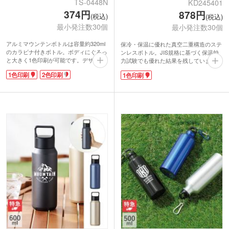
TS-0448N
KD245401
374円
878円
(税込)
(税込)
最小発注数30個
最小発注数30個
アルミマウンテンボトルは容量約320ml
保冷・保温に優れた真空二重構造のステ
のカラビナ付きボトル。ボディにぐるっ
ンレスボトル。JIS規格に基づく保温効
と大きく1色印刷が可能です。デザイン
力試験でも優れた結果を残しています。
次第でかっこよくも可愛くも仕上がるの
印刷は30個から可能。1色印刷ができオ
1色印刷
2色印刷
1色印刷
で、スポーツジムの入会特典や、ライブ
リジナルのボトルが制作できるので、サ
グッズなどのノベルティにオススメで
ッカークラブや野球チームの卒業記念な
す!
ど思い出の記念品に大人気の一押しボト
現在、国内では年間約200万本以上のペ
ルです。
ットボトルを消費するといわれているこ
氷がらくらく入る広めの口径で、夏場は
とをご存じですか? アクセサリー感覚で
冷たい飲み物を楽しめます。飲み口はワ
持てるかわいいアルミボトルなら、気軽
ンタッチで開く構造になっていて、簡単
にエコライフが送れそう。
に飲むことが出来ます。フタにはロック
カラビナ付きだから、バッグやベルト通
機能付きで、カバンの中で中身がこぼれ
しに引っ掛けても使えます。表面はマッ
る心配がありません。
トな質感で手にしっくりなじむさわり心
地です。