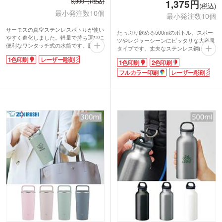
3,300円(税込)
1,375円
(税込)
最小発注数10個
最小発注数10個
サーモスの真空ステンレスボトルが使い
たっぷり飲める500mlのボトル。スポー
やすく進化しました。軽量で持ち運びに
ツやレジャーシーンにピッタリな大容量
便利なワンタッチ式の水筒です。唇にフ
タイプです。丈夫なステンレス鋼による
ィットする形状で快適な飲み心地を実現
真空二重構造が優れた保冷温効力を発揮
1色印刷
レーザー彫刻
し、食洗機対応でお手入れ楽ちん。バッ
1色印刷
2色印刷
します。氷が飛び出ない氷ストッパー付
グに入れても安心なロック機能付きで
きなので勢いよくグイっと飲んでも大丈
フルカラー印刷
レーザー彫刻
す。容量350mlなのでお子さまも使いや
夫。樹脂素材の飲み口は優しい口当たり
すく、名入れをした卒園記念品や卒業記
です。
念品にぴったり！
印刷は1色、2色、フルカラー、レーザー
彫刻、ご予算やデザインに合わせて選択
動画提供 : THERMOS Official
可能。シンプルなデザインは名入れが良
く映えます。卒業記念品やスポーツ大会
の景品等におすすめです。