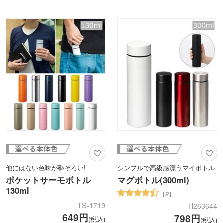
バッグの持ち手などに引っ掛けて使える
キャップの部分は中身がこぼれにくいね
カラビナ付きだから、携帯にとっても便
じ式、シリコンのパッキン付きなのでし
利。スポーツを楽しんだあとの水分補給
っかり締まります。パッキンは取り外し
や、レジャーやアウトドアに気軽に連れ
が可能なので、洗って清潔に使えます。
ていってください。
お弁当と一緒に持っても使いやすいサイ
クリアブラック、レッド、ブルーにあえ
ズで、スポーツやレジャーから、日常ア
て同色系の印刷をすると、目立ちすぎな
イテムとして記念品にもオススメです。
いおしゃれな仕上がりになります。イラ
ストやロゴをかっこよく印刷したい方に
オススメのボトルです。デザインについ
て、是非お気軽にご相談ください。
他にはない色味が勢ぞろい!
シンプルで高級感漂うマイボトル
ポケットサーモボトル
マグボトル(300ml)
130ml
2
TS-1719
H263644
649円
798円
(税込)
(税込)