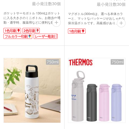
最小発注数30個
最小発注数30個
ポケットサーモボトル 130mlはポケット
マグボトル(300ml)は、選べる本体カラ
に入る大きさのミニボトル。お散歩や通
ーと、マットなパッケージがおしゃれな
勤・通学時、服薬用などに便利な飲み切
保冷温ボトルです。高級感があり、喜ば
りサイズです。耐久性に優れた18-8ステ
れること間違いなしですよ。バッグから
1色印刷
2色印刷
1色印刷
ンレスを使用した真空二重構造で、飲み
すっと取り出せるスリムなフォルムと、
頃温度をキープしてくれます。デスクワ
フルカラー印刷
レーザー彫刻
外出時の飲み切りにちょうど良い300ml
ークでの水分補給にも蓋付なので安心で
サイズ。シンプルな構造で洗いやすいの
すね。
も嬉しいポイントです。飲み頃を長時間
名入れはキャップ天面・側面のお好きな
キープする魔法瓶で温かい飲み物は6時
位置に印刷が可能です。特に側面全体に
間程保温可能。もちろん冷たい飲み物も
名入れができる回転シルク印刷は、オリ
OK!口径も広く氷もらくらく入れること
ジナリティあふれる仕上がりに。高級感
ができるので夏場にも最適です。
を演出できるレーザー彫刻にも対応して
容器または蓋に印刷可能なので、ロゴを
います。手頃なサイズなので、かさばら
名入れてオリジナルボトルが作れます。
ず配布しやすいのが嬉しいポイント。シ
周年記念や卒業記念、企業イベントなど
ンプルなデザインの化粧箱に入れてお届
幅広く使えるノベルティです。
けします。
■内側にSUS304を使用。錆びにくく保
温性が高い耐久性抜群のステンレスで
す。