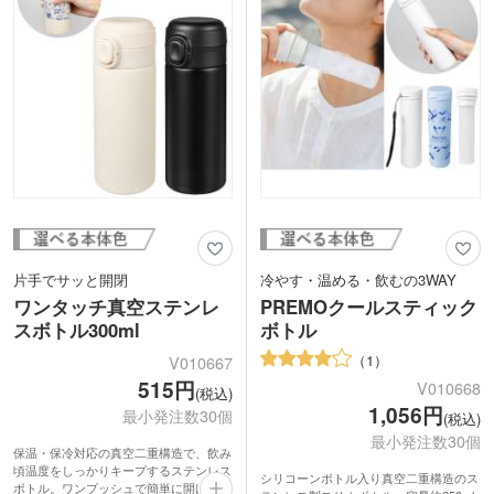
1色印刷かレーザー彫刻で名入れできま
す。ブランドロゴやショップ名を印刷し
て、ジムの入会特典やアウトドアショッ
プの周年記念品にいかがでしょうか。
片手でサッと開閉
冷やす・温める・飲むの3WAY
ワンタッチ真空ステンレ
PREMOクールスティック
スボトル300ml
ボトル
1
V010667
515円
V010668
(税込)
1,056円
最小発注数30個
(税込)
最小発注数30個
保温・保冷対応の真空二重構造で、飲み
頃温度をしっかりキープするステンレス
シリコーンボトル入り真空二重構造のス
ボトル。ワンプッシュで簡単に開けられ