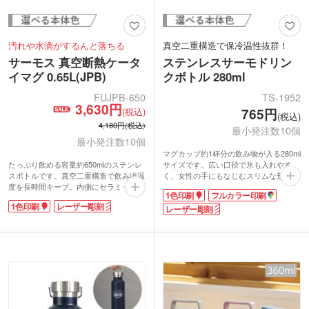
汚れや水滴がするんと落ちる
真空二重構造で保冷温性抜群！
サーモス 真空断熱ケータ
ステンレスサーモドリン
イマグ 0.65L(JPB)
クボトル 280ml
FUJPB-650
TS-1952
3,630円
(税込)
765円
(税込)
4,180円(税込)
最小発注数10個
最小発注数10個
マグカップ約1杯分の飲み物が入る280ml
たっぷり飲める容量約650mlのステンレ
サイズです。広い口径で氷も入れやす
スボトルです。真空二重構造で飲み頃温
く、女性の手にもなじむスリムな形状。
度を長時間キープ。内側にセラミック加
ランチバッグや通勤かばんに入れても場
1色印刷
フルカラー印刷
工が施され、汚れや水滴が残りにくくな
所を取りません。スタイリッシュな5色
1色印刷
レーザー彫刻
っています。丸ごと食洗機にかけられて
のカラー展開で大人気！外出先での水分
レーザー彫刻
お手入れ簡単！スポーツ飲料OKなの
補給に活躍します。
で、アクティブなシーンにもぴったりで
天面に1色、ボトル側面に1色・レーザー
す。
彫刻・フルカラー印刷が可能で、2ヶ所
1色印刷とレーザー彫刻で名入れが可
の印刷も対応。オリジナル度の高いノベ
能。スポーツジムの記念品やクラブチー
ルティが製作できますよ。
ムのオリジナルグッズなど、幅広い用途
におすすめのサーモスブランド商品で
す。