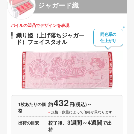
ジャガード織
パイルの凹凸でデザインを表現
同色系の
織り姫（上げ落ちジャガー
仕上がり
ド）フェイスタオル
432
1枚あたりの価
約
円(税込)～
格
規格・数量によって価格が異なります
3週間～4週間
出荷の目安
校了後、
で出
荷