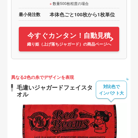
数量500枚程度の場合
最小発注数
本体色ごと100枚から1枚単位
今すぐカンタン！自動見積
織り姫（上げ落ちジャガード）の商品ページへ
異なる2色の糸でデザインを表現
対比色で
毛違いジャガードフェイスタ
インパクト大
オル