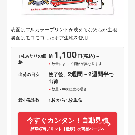
表面はフルカラープリントが映えるなめらか生地、
裏面はモコモコしたボア生地を使用
1,100
1枚あたりの価
約
円(税込)～
格
数量によって価格が異なります
2週間～2週間半
出荷の目安
校了後、
で
出荷
数量500枚程度の場合
最小発注数
1枚から1枚単位
今すぐカンタン！自動見積
昇華転写プリント【極厚】の商品ページへ