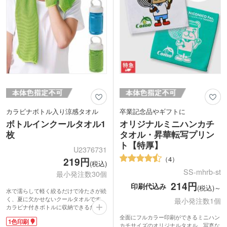
す。
カラビナボトル入り涼感タオル
卒業記念品やギフトに
ボトルインクールタオル1
オリジナルミニハンカチ
枚
タオル・昇華転写プリン
ト【特厚】
U2376731
4
219円
(税込)
SS-mhrb-st
最小発注数30個
214円
印刷代込み
(税込)～
水で濡らして軽く絞るだけで冷たさが続
く、夏に欠かせないクールタオルです。
最小発注数1個
カラビナ付きボトルに収納できるため、
バッグやリュックに簡単に取り付けら
全面にフルカラー印刷ができるミニハン
1色印刷
れ、外出時の暑さ対策に便利。繰り返し
カチサイズのオリジナルタオル。写真な