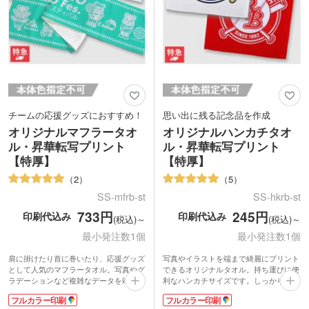
チームの応援グッズにおすすめ！
思い出に残る記念品を作成
オリジナルマフラータオ
オリジナルハンカチタオ
ル・昇華転写プリント
ル・昇華転写プリント
【特厚】
【特厚】
2
5
SS-mfrb-st
SS-hkrb-st
733円
245円
印刷代込み
印刷代込み
(税込)～
(税込)～
最小発注数1個
最小発注数1個
肩に掛けたり首に巻いたり、応援グッズ
写真やイラストを端まで綺麗にプリント
として人気のマフラータオル。写真やグ
できるオリジナルタオル。持ち運びに便
ラデーションなど複雑なデータを端まで
利なハンカチサイズです。しっかり厚み
綺麗にプリントできます。高級感のある
のある特厚タイプで、表面はなめらかさ
フルカラー印刷
フルカラー印刷
特厚タイプは表面がなめらかな質感のラ
が特徴のラビットタッチ、裏面は吸水性