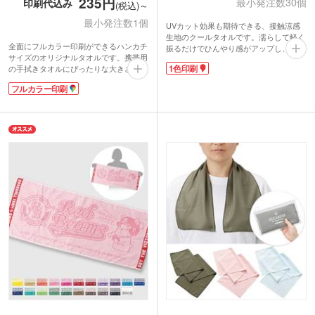
235円
最小発注数30個
印刷代込み
(税込)～
最小発注数1個
UVカット効果も期待できる、接触涼感
生地のクールタオルです。濡らして軽く
全面にフルカラー印刷ができるハンカチ
振るだけでひんやり感がアップし、アク
サイズのオリジナルタオルです。携帯用
ティブなシーンでの暑さ対策にぴった
1色印刷
の手拭きタオルにぴったりな大きさ。写
り！タオルは首に巻いて使いやすいサイ
真やイラストの細かなデザインが表現で
ズ感です。ボトル入りなので、濡れたま
フルカラー印刷
きるので、集合写真を印刷した卒業記念
までも持ち運べるのが嬉しいポイント。
の品に人気です。
コンパクトサイズでバッグに入れて持ち
かさばりにくい中厚タイプの表面は印刷
運びやすいです。
が綺麗に仕上がるマイクロファイバー素
ボトルにシンプルな1色印刷で名入れで
材。端までプリント可能です。裏面は吸
きます。お手頃価格で、屋外イベントの
水性のあるコットン素材を使用していま
来場者向けノベルティやスポーツ大会の
す。表示価格は印刷代込みの格安価格！
参加賞などにおすすめです。
フルカラーのデザインも1色のデザイン
も同価格でご案内。1枚からご注文いた
だけます。