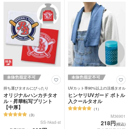
ト。スーツのポケットに入れてもかさば
す。表示価格は印刷代込みの格安価格！
りません。お子様から大人まで幅広く使
フルカラーのデザインも1色のデザイン
っていただけます。
も同価格でご対応。1枚からの小ロット
でご注文いただけます。
持ち運びタオルにぴったり
UVカット率90%以上の涼感タオル
オリジナルハンカチタオ
ヒンヤリUVガード ボトル
ル・昇華転写プリント
入クールタオル
【中厚】
1
3
M36901
SS-hksd-st
218円
(税込)