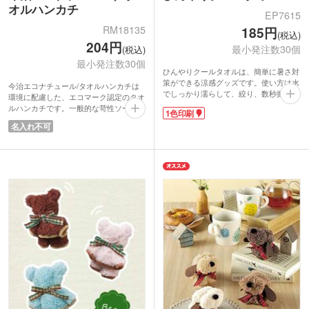
オルハンカチ
EP7615
RM18135
185円
(税込)
204円
最小発注数30個
(税込)
最小発注数30個
ひんやりクールタオルは、簡単に暑さ対
策ができる涼感グッズです。使い方は水
今治エコナチュール/タオルハンカチは
でしっかり濡らして、絞り、数秒振るだ
環境に配慮した、エコマーク認定のタオ
け!気化熱作用でひんやり感じます。し
ルハンカチです。一般的な苛性ソーダを
1色印刷
ばらく使ってぬるくなっても、再び振れ
使用せず、酸と酸素を使って、綿本来の
名入れ不可
ば冷たさが復活します。サラっとした薄
力を発揮できる【TZ酸性酵素法】加
手の生地なので、首やおでこに巻いても
工。環境に優しくて安全性が高く、乳幼
ゴワつかず快適です。ジッパーケース入
児も安心してご使用いただけます。
りで、濡れたままでも持ち運びできるの
やわらかく、吸水性が長続きする日本が
が嬉しいですね。
誇る今治製タオルハンカチ。ホワイト・
タオルの裏面に1色で名入れができま
アイボリーの2色取混ぜでお届けしま
す。イベント名を印刷してスポーツ大会
す。渡しやすい1枚ずつの透明袋入り
の参加賞や、ロゴを印刷してスポーツジ
で、ポストインも可能サイズ。DMに添
ムの入会特典にいかがでしょうか。涼感
付してご挨拶の粗品にもご活用いただけ
グッズは暑い夏を快適に過ごせる人気の
ます。
ノベルティです。
【TZ酸性酵素法とは】
環境負担の少ない精練・漂白加工で綿を
純化。繊維を傷めず、吸水性等の綿本来
の機能を引き出します。従来法と比べ
CO2排出量を約40%削減可能な、環境に
も優しい精練漂白方法です。