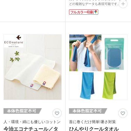
使えるので環境にもやさしいアイテムで
どの複雑なデータも表現可能です。しっ
す。シロクマのコラムが入ったパッケー
かり厚みのある特厚タイプ。表面はなめ
ジは、かわいらしさとともに地球温暖化
フルカラー印刷
らかさが特徴のラビットタッチ、裏面は
への意識を高めるきっかけにもなりま
吸水性のあるコットン素材を使用してい
す。
ます。
ボトル側面に1色印刷が可能。商業施設
携帯しやすいポケットサイズでお子さま
のサマーセール特典やスポーツ大会、熱
も使いやすい大きさなので、卒園記念品
中症対策グッズとして重宝されるノベル
としても人気です。表示価格は印刷代込
ティです。
みの格安価格！フルカラーのデザインも
1色のデザインも同価格でご案内。1枚か
らご注文いただけます。思い出に残るオ
リジナルタオル作成してみてはいかがで
しょうか。
人・環境・綿にも優しいコットン
首に巻くだけ簡単!暑さ対策
今治エコナチュール／タ
ひんやりクールタオル