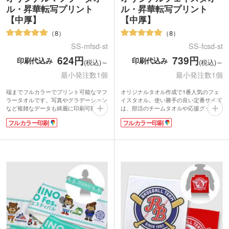
ル・昇華転写プリント
ル・昇華転写プリント
【中厚】
【中厚】
8
8
SS-mfsd-st
SS-fcsd-st
624円
739円
印刷代込み
印刷代込み
(税込)～
(税込)～
最小発注数1個
最小発注数1個
端までフルカラーでプリント可能なマフ
オリジナルタオル作成で1番人気のフェ
ラータオルです。写真やグラデーション
イスタオル。使い勝手の良い定番サイズ
など複雑なデータも綺麗に印刷可能。か
は、部活のチームタオルや応援グッズ、
さばりにくい中厚タイプは表面がマイク
卒業記念品、アーティストグッズ製作に
フルカラー印刷
フルカラー印刷
ロファイバー素材、裏面は吸水性のある
おすすめです。
コットン素材を使用しています。
表面は写真やイラストが綺麗に印刷でき
肩に掛けたり、首に巻いたり、マフラー
るマイクロファイバー素材。端までフル
タオルは応援グッズの定番アイテム。ス
カラーでプリントできます。裏面は吸水
ポーツチームやライブ・イベントのオリ
性のあるコットン素材で実用性抜群。か
ジナルグッズに人気です。表示価格は印
さ張りにくい中厚タイプは日常使いに最
刷代込みの格安価格！フルカラーのデザ
適です。表示価格は印刷代込みの格安価
インも1色のデザインも同価格でご対
格！フルカラーのデザインも1色のデザ
応。1枚からの小ロットでご注文いただ
インも同価格でご対応。1枚からの小ロ
けます。
ットでご注文いただけます。