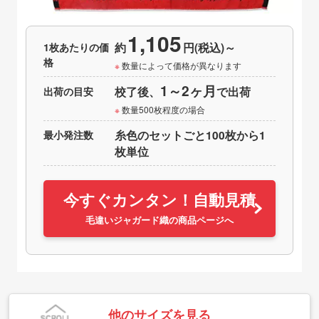
1,105
1枚あたりの価
約
円(税込)～
格
数量によって価格が異なります
1～2ヶ月
出荷の目安
校了後、
で出荷
数量500枚程度の場合
最小発注数
糸色のセットごと100枚から1
枚単位
今すぐカンタン！自動見積
毛違いジャガード織の商品ページへ
他のサイズを見る