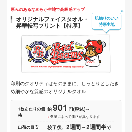
厚みのあるなめらか生地で高級感アップ
肌触りのいい
オリジナルフェイスタオル・
特厚生地
昇華転写プリント【特厚】
印刷のクオリティはそのままに、しっとりとしたき
め細やかな質感のオリジナルタオル
901
1枚あたりの価
約
円(税込)～
格
数量によって価格が異なります
2週間～2週間半
出荷の目安
校了後、
で