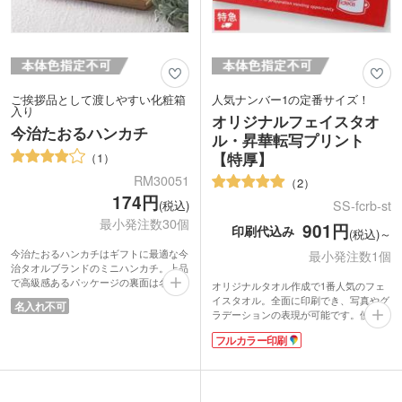
ご挨拶品として渡しやすい化粧箱
人気ナンバー1の定番サイズ！
入り
オリジナルフェイスタオ
今治たおるハンカチ
ル・昇華転写プリント
【特厚】
1
RM30051
2
174円
SS-fcrb-st
(税込)
最小発注数30個
901円
印刷代込み
(税込)～
今治たおるハンカチはギフトに最適な今
最小発注数1個
治タオルブランドのミニハンカチ。上品
で高級感あるパッケージの裏面は名刺や
オリジナルタオル作成で1番人気のフェ
ショップカードが差し込める切り込みが
イスタオル。全面に印刷でき、写真やグ
名入れ不可
入っています。ポストインできるサイズ
ラデーションの表現が可能です。使い勝
なので普段なかなか会えないお客様への
手の良い定番サイズは、部活のチームタ
ご挨拶品や、キャンペーンの告知品とし
フルカラー印刷
オルや応援グッズ、卒業記念品、アーテ
ても便利です。安価で配布しやすく、シ
ィストグッズの製作におすすめ。
ョップの購入特典やノベルティにも最適
表面はなめらかさが特徴のラビットタッ
です。
チ、裏面は吸水性のあるコットン素材を
ハンカチは二つ折りサイズでコンパク
使用。しっかり厚みのある特厚タイプで