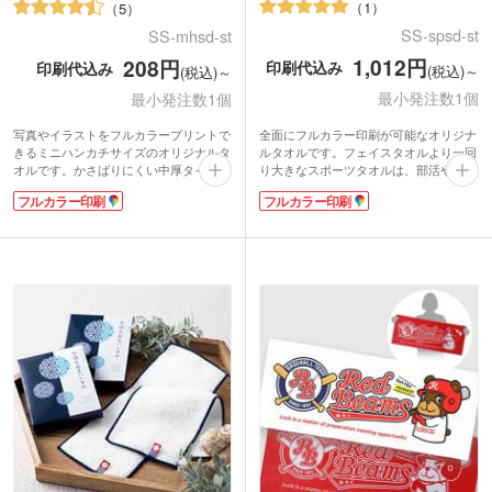
1
5
SS-spsd-st
SS-mhsd-st
1,012円
208円
印刷代込み
印刷代込み
(税込)～
(税込)～
最小発注数1個
最小発注数1個
全面にフルカラー印刷が可能なオリジナ
写真やイラストをフルカラープリントで
ルタオルです。フェイスタオルより一回
きるミニハンカチサイズのオリジナルタ
り大きなスポーツタオルは、部活やトレ
オルです。かさばりにくい中厚タイプ。
ーニングの汗拭きタオルにぴったり。肩
携帯しやすいポケットサイズで展示会や
フルカラー印刷
フルカラー印刷
に掛けて日焼けや防寒対策のアイテムと
イベントのノベルティにおすすめです。
しても活躍するので、フェスや屋外イベ
お子さまも使いやすい大きさなので、卒
ントのオリジナルグッズにもおすすめで
園記念品としても人気があります。
す。
表面は印刷が綺麗に仕上がるマイクロフ
かさばりにくい中厚タイプは表面がマイ
ァイバー素材で、端までプリント可能。
クロファイバー素材、裏面に吸水性のあ
裏面は吸水性のあるコットン素材を使用
るコットン素材を使用しています。表示
しているので実用性も抜群です。表示価
価格は印刷代こみの安心価格！1色もフ
格は印刷代込みの格安価格！フルカラー
ルカラーも同じ価格でご対応。1個から
のデザインも1色のデザインも同価格で
ご注文いただけます。
ご案内。1枚からご注文いただけます。