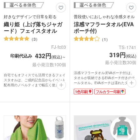
好きなデザインで日常を彩る
普段使いにおしゃれな冷感タオル
織り姫（上げ落ちジャガ
涼感マフラータオル(EVA
ード）フェイスタオル
ポーチ付)
3
1
FJ-fc03
TS-1741
319円
432円
印刷代込み
(税込)
(税込)～
最小発注数30個
最小発注数100個
涼感マフラータオル(EVAポーチ付)は、
自宅でもオフィスでも活用できるフェイ
タオルが収納できるEVAポーチ付きのク
スタオルは、ご成約記念品からイベント
ールタオル。EVAポーチは濡れたタオル
配布用のノベルティまで幅広く使えま
を収納することができ、持ち運びに便
す。「上げ落ちジャガード織り」と呼ば
1色印刷
フルカラー印刷
利。涼感マフラータオルは気化熱作用で
れる特徴的な織り方で、イラストや文字
ひんやり感を得られる、暑い夏場に重宝
の濃淡を表現。タオル独自の風合いを活
するクールアイテムです。使い方は水に
かした、高級感ある仕上がりになりま
濡らして、絞り、振るだけの3ステップ
す。日本製で綿100%の生地なので、肌
と超簡単!普段使いしやすいおしゃれな
に優しい触り心地です。
カラーとタオルの質感が特徴です。
色落ちの心配がないので、企業名やロゴ
ポーチに1色印刷かフルカラー印刷、タ
を名入れすれば販促効果が長続き!生活
オルは1色印刷が可能。すぐに使えるク
に馴染むサイズ感のオリジナルデザイン
ールアイテムは、夏フェスやスポーツ観
タオルが製作できます。インパクトのあ
戦におすすめです!
る大きめな名入れデザインがおすすめで