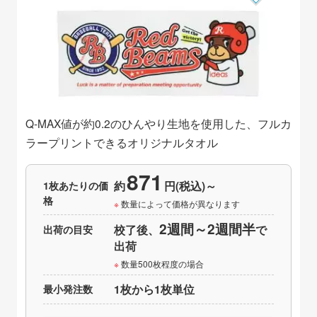
Q-MAX値が約0.2のひんやり生地を使用した、フルカ
ラープリントできるオリジナルタオル
871
1枚あたりの価
約
円(税込)～
格
数量によって価格が異なります
2週間～2週間半
出荷の目安
校了後、
で
出荷
数量500枚程度の場合
最小発注数
1枚から1枚単位