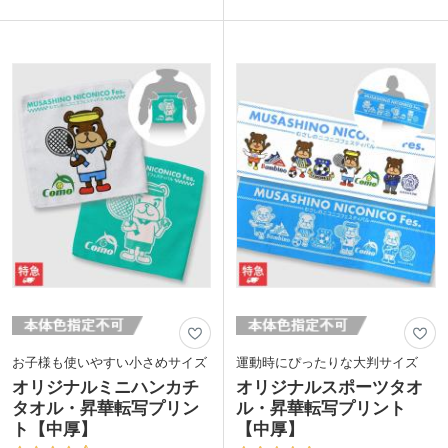
ビットタッチ。裏面は吸水性のあるコッ
の良いコットン素材を使用しています。
トン素材を使用しているので実用性も抜
表示価格は印刷代込みの格安価格！フル
群です。
カラーのデザインも1色のデザインも同
表示価格は印刷代込みの格安価格！フル
価格でご案内。1枚からご注文いただけ
カラーのデザインも1色のデザインも同
ます。使い勝手の良いサイズはイベント
価格でご対応。1枚からの小ロットでご
のオリジナルグッズ作成等に人気。細か
注文いただけます。スポーツチームやラ
なデザインが表現可能なので、集合写真
イブ・イベントのオリジナルグッズにい
を印刷した卒業記念品にもおすすめで
かがでしょうか。
す。
お子様も使いやすい小さめサイズ
運動時にぴったりな大判サイズ
オリジナルミニハンカチ
オリジナルスポーツタオ
タオル・昇華転写プリン
ル・昇華転写プリント
ト【中厚】
【中厚】