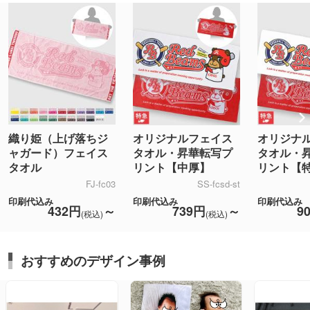
織り姫（上げ落ちジ
オリジナルフェイス
オリジナ
ャガード）フェイス
タオル・昇華転写プ
タオル・
タオル
リント【中厚】
リント【
FJ-fc03
SS-fcsd-st
印刷代込み
印刷代込み
印刷代込み
432円
～
739円
～
9
(税込)
(税込)
おすすめのデザイン事例