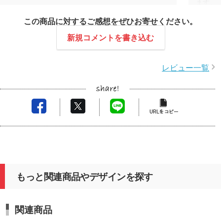
ます。
この度はレビュー投稿をいただきありがとうござい
大学相
この商品に対するご感想をぜひお寄せください。
ます。オリジナルフェイスタオルでは、お祭りで使
ただき
用されるとのことで非常にタイトなスケジュールの
エクセ
新規コメントを書き込む
中ご相談をいただきましたが、デザイン確認やご回
希望も
答を迅速にいただけたことで無事にご希望日に間に
進める
レビュー一覧
合わせることができました。
新大関
大切なイベントの思い出づくりにお力添えできたこ
に関わ
とを光栄に存じます。次回もご期待に添えるよう丁
また機
寧に対応してまいります。
もっと関連商品やデザインを探す
関連商品