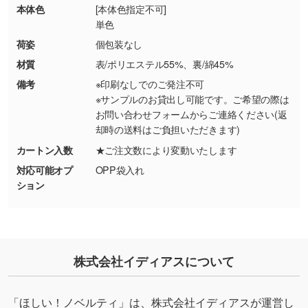
・お客様のご都合による返品・交換依頼(商
本体色
[本体色指定不可]
品・色・数量などの注文間違い等)
・背景がある画像からキャラクター部分だけを
単色
使いたいです
荷姿
個包装なし
シンプルな背景のデータや、使いたいキャラク
材質
表/ポリエステル55%、裏/綿45%
ター部分の輪郭がはっきりしているデータは切
備考
※印刷なしでのご発注不可
り抜き処理が可能です。→
詳しく見る
※サンプルのお貸出し可能です。ご希望の際は
お問い合わせフォームからご連絡ください(返
・持っているデータの背景が足りない／塗り足
却時の送料はご負担いただきます)
しの作り方が分からない
カートン入数
★ご注文数により変動いたします
印刷したいデータが印刷範囲よりも小さい場
対応可能オプ
OPP袋入れ
合、シンプルな色・柄の背景であれば拡張が可
ション
能です。→
詳しく見る
・デザインにQRコードを入れたい／QRコード
を生成してほしい
株式会社イディアスについて
URLをご指定いただければ、QRコードを生成
いたします。配置のご相談にも応じています。
→
詳しく見る
「ほしい！ノベルティ」は、株式会社イディアスが運営し