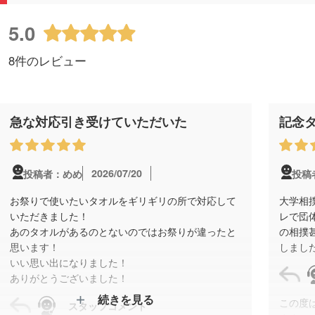
5.0
8件のレビュー
急な対応引き受けていただいた
記念
2026/07/20
投稿者：めめ
投稿
お祭りで使いたいタオルをギリギリの所で対応して
大学相
いただきました！
レで団
あのタオルがあるのとないのではお祭りが違ったと
の相撲
思います！
しまし
いい思い出になりました！
ありがとうございました！
続きを見る
この度
スタッフコメント