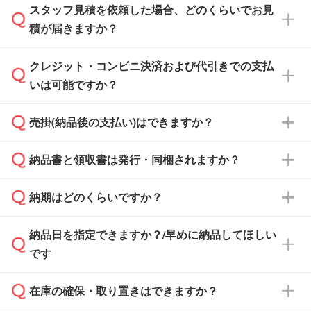
スタッフ見積を依頼した場合、どのくらいでお見
可能です。見積・注文フォームにて『ゲストの
積が届きますか？
まま進む』ボタンからお進みのうえ、ご依頼く
ださい。
クレジット・コンビニ決済および代引きでの支払
通常、翌営業日までにお送りしております。混
いは可能ですか？
雑状況によっては、お時間をいただくこともご
ざいます。予めご了承ください。土日祝日にご
売掛(納品後の支払い)はできますか？
依頼いただいた場合は、翌営業日以降のご連絡
銀行振込のみのご対応となります。
となります。
納品書と領収書は発行・同梱されますか？
基本的には先入金をお願いしておりますが、自
治体・行政機関・学校・病院・上場企業様 な
納期はどのくらいですか？
どの場合は、月末締め翌月末払いに対応可能で
納品書・領収書は ご依頼をいただいた場合の
す。
み発行しております。商品への同梱はしておら
納品日を指定できますか？/早めに納品してほしい
ず、通常はPDFデータをメール添付でお送りし
・印刷する場合(500個程度)
また、卒業・卒園記念品で対策委員会や個人様
です
ます。
ご入金、イメージ画像の校了から約2週間～2
からご注文いただく場合でも、お支払い元が学
原本の郵送をご希望の場合は、担当スタッフま
週間半でご納品いたします。
校や幼稚園・保育園であれば、同様の条件でご
たは注文フォームの『ご注文に関する備考欄』
在庫の確保・取り置きはできますか？
ご希望の納期がある場合は、お問い合わせ・お
対応できる場合がございます。
よりお知らせください。
・商品のみ注文する場合(サンプル購入を含む)