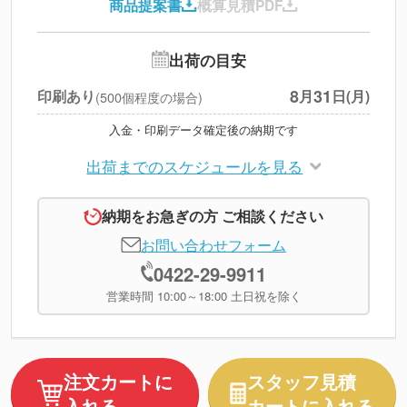
商品提案書
概算見積PDF
送料
--
※
北海道・沖縄・離島 別途
追加オプション
--
出荷の目安
円
税別合計
8
31
印刷あり
月
日(月)
(500個程度の場合)
※
上記小計は税別です
入金・印刷データ確定後の納期です
出荷までのスケジュールを見る
納期をお急ぎの方 ご相談ください
お問い合わせフォーム
0422-29-9911
営業時間 10:00～18:00 土日祝を除く
注文カートに
スタッフ見積
入れる
カートに入れる