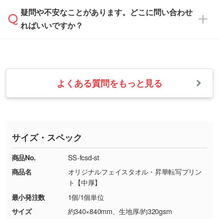
は、土日祝日でもお送りいただければ、出社後
ます。→
詳しく見る
本体色がナチュラルなど淡色の場合、印刷をく
疑問や不安なことがあります。どこに問い合わせ
速やかに対応いたします。
お手数をお掛けいたしますが、至急担当スタッ
っきりと目立たせたいときは濃い印刷色が、柔
ればいいですか？
フまでご連絡ください。商品の状況を確認し、
・フルカラーデータを1色に変換してほしい
らかい雰囲気にしたいときは淡い印刷色が映え
改めてご案内いたします。
シルク印刷、レーザー彫刻など印刷方法にあわ
ます。
せて、フルカラーのデータを1色になおしま
お問い合わせフォームをご利用ください。1営
【返品・交換の対象】
す。→
詳しく見る
業日以内に担当スタッフよりメールにてご連絡
また、お選びいただいた印刷色が本体色に合わ
・お届け時に商品が損傷・故障している場合
いたします。
ない場合や仕上がりに影響しそうな場合は、ス
よくある質問をもっと見る
・ご注文と異なる商品が届いた場合
・1色印刷でグラデーションや濃淡を表現した
お急ぎの場合はお電話でのご質問も受け付けて
タッフから別の色をご案内することもございま
・印刷不良があった場合
い
おります。下記電話番号までお問い合わせくだ
す。
※印刷不良は原則として“再印刷”でご対応させ
網点という技法で濃淡を表現することができま
さい。
ていただいております。
す。濃淡の差が分かるデータに調整いたしま
サイズ・スペック
※詳しくは「
商品の良品基準について
」をご覧
す。→
詳しく見る
TEL：0422-29-9911 営業時間10:00～
ください。
18:00(土日祝日除く)
商品No.
SS-fcsd-st
・コーポレートカラーを使って印刷したい／印
お問い合わせフォームはこちら
商品名
オリジナルフェイスタオル・昇華転写プリン
【返品・交換ができない場合】
刷色にこだわりがある
ト【中厚】
・お客様の元で商品を加工された場合、または
DIC・PANTONEなどのカラーチップの指定や、
最小発注数
1個/1個単位
商品が破損した場合
現物支給による色指定も承っております。→
詳
・商品到着後7日以上経過している場合
しく見る
サイズ
約340×840mm、生地厚/約320gsm