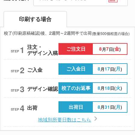
印刷する場合
校了(印刷原稿確認)後、2週間～2週間半で出荷
(数量500個程度の場合)
注文・
1
ご注文日
8
7
金
月
日(
)
STEP
デザイン入稿
2
ご入金日
8
17
月
月
日(
)
ご入金
STEP
3
校了のお返事
8
18
火
月
日(
)
デザイン確認
STEP
4
出荷日
8
31
月
月
日(
)
出荷
STEP
地域別所要日数はこちら