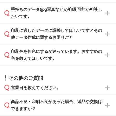
けます。ご希望の文言・書体・印刷色をお知ら
「.ai」形式または「.psd」形式で保存し、お見
せいただければ、弊社にて無料でデザインデー
積・ご注文フォームにアップロードしてご入稿
手持ちのデータ(jpg写真など)が印刷可能か相談し
一部商品は入稿用テンプレートのご用意があり
タを1点作成いたします。
ください。
たいです。
ます。各商品ページの『印刷方法・テンプレー
ト』からダウンロードをお願いいたします。
ご入稿後は経験豊富なスタッフがデータに不備
印刷に適したデータに調整してほしいです／その
入稿用のテンプレートはPDF形式ですが、
印刷に適したデータ・解像度かどうか、担当ス
がないかチェックし、お客様と確認してから印
IllustratorやPhotoshopで開いてご利用いただけ
他データ作成に関するお困りごと
タッフが事前に確認いたします。
刷に進みますので、ご安心ください。
ます。詳しい手順は「
入稿テンプレートの使い
データはお見積・ご注文・
お問い合わせフォー
方
」をご確認ください。
印刷色を何色にするか迷っています。おすすめの
ム
へ添付いただくか、担当スタッフ宛にメール
データ作成でお困りの際には、担当スタッフが
でお送りください。
色を教えてほしいです。
サポートいたしますのでお気軽にご相談くださ
仕上がりに影響しそうな点もチェックいたしま
い。
すので、データのご相談だけでもお気軽にお問
お問い合わせフォーム
や、見積/注文フォーム
お見積・ご注文・
お問い合わせフォーム
からご
その他のご質問
い合わせください。
から添付してお送りください。
相談いただきますと、担当スタッフがお客様の
ご希望や商品の本体色を確認し、印刷色をご提
営業日を教えてください。
なお、印刷用データの作り方に関する詳細は、
・解像度の低いデータをトレース/調整してほ
案させていただきます。
「
完全データ入稿
」をご参照ください。
しい
本体色がブラック、ネイビーなど濃色の場合は
商品不良・印刷不良があった場合、返品や交換は
営業日は平日の10:00～18:00で、土日祝日はお
解像度の低い画像や、手書きのイラスト、写真
白色か淡い色の印刷色をおすすめしておりま
できますか？
休みとなります。注文・見積・お問い合わせ
などを、印刷に適したベクターデータに変換し
す。