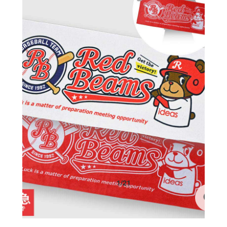
1
/
21