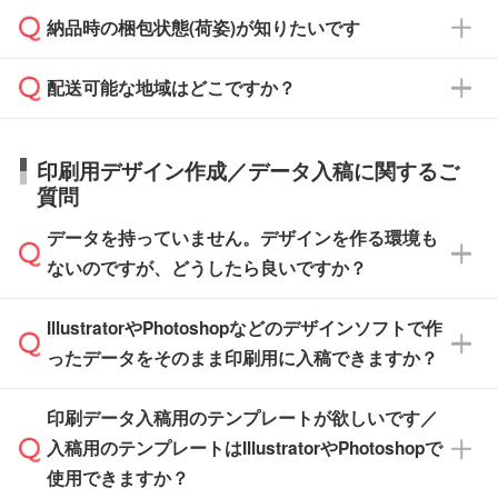
見積もり・ご注文時にその旨をお知らせくださ
ご希望の際は担当スタッフまでお気軽にご相談
ご入金確認後、1～2営業日で出荷いたしま
納品時の梱包状態(荷姿)が知りたいです
い。
ご入金確認後に在庫を確保し、注文確定のご連
ください。
す。
在庫状況や印刷スケジュールを確認のうえ、対
絡を致します。ご入金いただくまで在庫の確保
応が可能かご案内いたします。
配送可能な地域はどこですか？
はできかねますので予めご了承ください。
商品によって異なります。各ページにある商品
納期は商品や数量、印刷方法、ご納品場所、在
また、お急ぎで印刷をご希望の場合は、最短5
詳細の荷姿欄をご確認ください。
庫の有無によって異なります。正確な日程はス
営業日で出荷可能な商品もご用意しておりま
【箱入り】 商品がひとつずつ箱に入っていま
日本全国へお届けが可能です。なお、海外への
タッフまでお問い合わせください。
印刷用デザイン作成／データ入稿に関するご
す。>>
対象商品はこちら
す。(白箱、化粧箱、ブリスターパックなど)
直接納品は行っておりませんので予めご了承く
質問
※最短出荷日は商品によって異なります。各商
【袋入り】 商品がひとつずつ袋に入っていま
ださい。
また、商品ページ内の「出荷までのスケジュー
品ページにてご確認ください
す。(透明袋、デザイン袋など)
データを持っていません。デザインを作る環境も
ル」に注文予定日をご入力いただくと、おおよ
【個包装なし】 個包装がされていない状態で
ないのですが、どうしたら良いですか？
その締切日や出荷目安をご確認いただけます。
納品します。
商品在庫や印刷ラインを確保するためにも、商
※化粧箱から白箱への入れ替えや、オリジナル
IllustratorやPhotoshopなどのデザインソフトで作
品が決まりましたらお早めのご発注をお願いい
無料の「
デザインシミュレーター
」を使えば、
箱の作成は原則承っておりません。
たします。
ったデータをそのまま印刷用に入稿できますか？
PCやスマホから簡単にデザインを作成できま
す。スタンプやテンプレートも豊富なので、デ
※土日祝日を除く営業日換算です。
印刷データ入稿用のテンプレートが欲しいです／
ザインソフトがなくても安心です。
IllustratorやPhotoshop、CLIP STUDIOなどのデ
※沖縄・離島は追加日数がかかります。
入稿用のテンプレートはIllustratorやPhotoshopで
ザインソフトでこだわりのデザインを作成した
また、「
データ作成サービス
」もご利用いただ
使用できますか？
い方は、
完全データ入稿
がおすすめです。